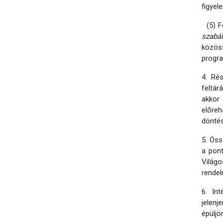
figyel
(5) Fe
szabál
közös
progra
4. Ré
feltár
akkor
előre
döntés
5. Öss
a pon
Világo
rendel
6. In
jelen
épüljö