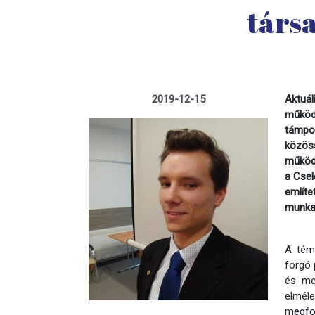
társ
2019-12-15
Aktuá
működ
támpon
közöss
működé
a Csel
említe
munka
A témá
forgó 
és meg
elmél
megfo