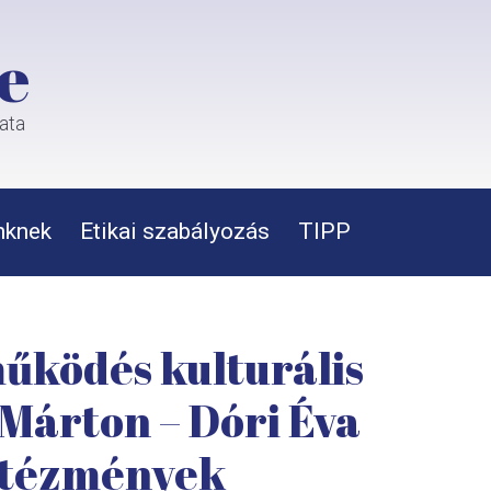
e
rata
nknek
Etikai szabályozás
TIPP
működés kulturális
Márton – Dóri Éva
 intézmények