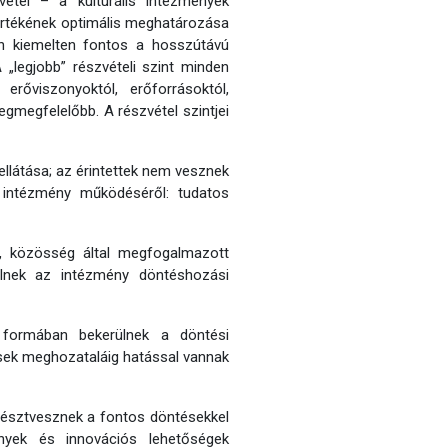
étel – a kulturális intézmények
mértékének optimális meghatározása
en kiemelten fontos a hosszútávú
„legjobb” részvételi szint minden
erőviszonyoktól, erőforrásoktól,
egmegfelelőbb. A részvétel szintjei
ellátása; az érintettek nem vesznek
s intézmény működéséről: tudatos
, közösség által megfogalmazott
rülnek az intézmény döntéshozási
formában bekerülnek a döntési
sek meghozataláig hatással vannak
 résztvesznek a fontos döntésekkel
ények és innovációs lehetőségek