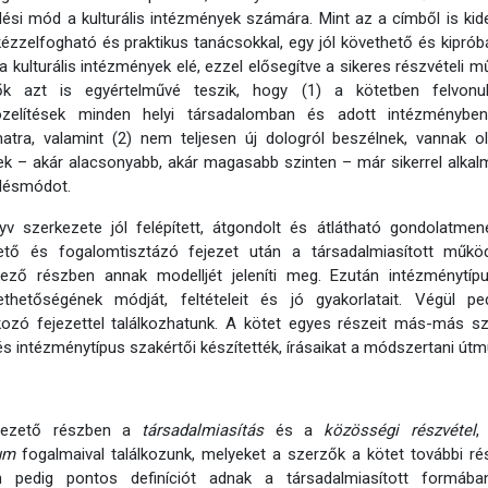
si mód a kulturális intézmények számára. Mint az a címből is kide
ézzelfogható és praktikus tanácsokkal, egy jól követhető és kipróbá
 a kulturális intézmények elé, ezzel elősegítve a sikeres részvéte
ők azt is egyértelművé teszik, hogy (1) a kötetben felvonul
zelítések minden helyi társadalomban és adott intézménybe
matra, valamint (2) nem teljesen új dologról beszélnek, vannak 
k – akár alacsonyabb, akár magasabb szinten – már sikerrel alkal
ésmódot.
v szerkezete jól felépített, átgondolt és átlátható gondolatmen
ető és fogalomtisztázó fejezet után a társadalmiasított műkö
kező részben annak modelljét jeleníti meg. Ezután intézménytí
ethetőségének módját, feltételeit és jó gyakorlatait. Végül p
kozó fejezettel találkozhatunk. A kötet egyes részeit más-más s
s intézménytípus szakértői készítették, írásaikat a módszertani útmu
vezető részben a
társadalmiasítás
és a
közösségi részvétel
,
um
fogalmaival találkozunk, melyeket a szerzők a kötet további r
n pedig pontos definíciót adnak a társadalmiasított formába