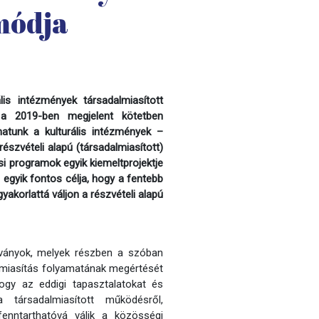
módja
is intézmények társadalmiasított
a 2019-ben megjelent kötetben
hatunk a kulturális intézmények –
zvételi alapú (társadalmiasított)
i programok egyik kiemeltprojektje
 egyik fontos célja, hogy a fentebb
yakorlattá váljon a részvételi alapú
adványok, melyek részben a szóban
almiasítás folyamatának megértését
hogy az eddigi tapasztalatokat és
társadalmiasított működésről,
enntarthatóvá válik a közösségi