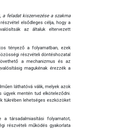
, a feladat kiszervezése a szakma
részvétel elsődleges célja, hogy a
lósítsák az általuk eltervezett
ntos tényező a folyamatban, ezek
 Közösségi részvételi döntéshozatal
 követhető a mechanizmus és az
gvalósításig magukénak érezzék a
lműen láthatóvá válik, melyek azok
 ügyek mentén tud elköteleződni.
ek tükrében lehetséges eszközöket
 a társadalmiasítási folyamatot,
gi részvételi működés gyakorlata