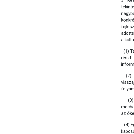
3. Ré
tekint
nagyb
konkré
fejle
adotts
a kult
(1) Tá
részt
inform
(2) K
vissz
folyam
(3) B
mechan
az őke
(4) Eg
kapcs