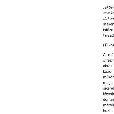
„aktiv
tevék
dokum
stake
intéz
társad
(1) kö
A más
intéz
alakul
közön
műkö
megerő
siker
követ
dönté
mérté
hozhat