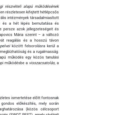
égi részvételi alapú működésének
en részletesen kifejtett hétlépcsős
rális intézmények társadalmiasított
l és a hét lépés bemutatása és
 persze azok jellegzeteségeit és
povics Mária szerint – a változó
kvát reagálás és a hosszú távon
apelvei
között felsorolásra kerül a
g, megbízhatóság és a rugalmasság.
alapú működés egy közös tanulási
napi működésbe a
visszacsatolás,
a
zletes ismertetése előtt fontosnak
a gondos előkészítés, mely során
eghatározása (közös célcsoport
emzés (SWOT, PEST), amely rávilágít