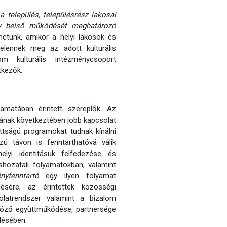
 település, településrész lakosai
ny belső működését meghatározó
etünk, amikor a helyi lakosok és
jelennek meg az adott kulturális
 kulturális intézménycsoport
tkezők:
amatában érintett szereplők. Az
ának következtében jobb kapcsolat
ottságú programokat tudnak kínálni
zú távon is fenntarthatóvá válik
elyi identitásuk felfedezése és
shozatali folyamatokban, valamint
ényfenntartó
egy ilyen folyamat
ésére, az érintettek közösségi
olatrendszer valamint a bizalom
söző együttműködése, partnersége
désében.