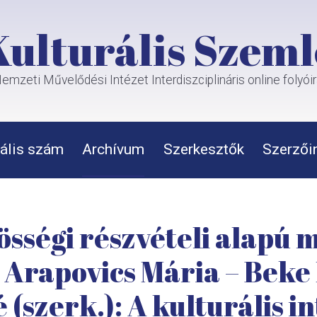
Kulturális Szeml
emzeti Művelődési Intézet Interdiszciplináris online folyói
ális szám
Archívum
Szerkesztők
Szerzői
sségi részvételi alapú 
Arapovics Mária – Beke 
 (szerk.): A kulturális