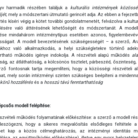
yv harmadik részében találjuk a
kulturális intézmények közöss
jét
, mely a módszertani útmutató gerincét adja. Az ebben a fejezetb
ztés kíséri végig a kötet további gondolatmenetét, felvázolva a kultu
ésére való áttérésének lehetőségét és módszertanát. A model
ítése mindahárom intézménytípus esetében azonos, figyelembevéve
osságait. A modell bevezetésének szükségességét – a szerző, Ara
unkhoz való alkalmazkodás, a helyi szükségletekre történő ade
artható működés igénye indokolja. A részvételi alapú működés
al
tság, az átláthatóság, a kölcsönös tisztelet, párbeszéd, őszintesé
rző fontosnak tartja megemlíteni, hogy a közösségi részvételi 
mat, mely során intézményi szinten szükséges beépíteni a minden
skörű hozzáférés
és a
hosszú távú fenntarthatóság
épcsős modell felépítése:
észvételi működés folyamatának előkészítése: a szerző a modell rés
a leszögezni, hogy a sikeres megvalósítás elsődleges feltétele 
pet kap a közös célmeghatározás, az intézményi identitás m
álása, az együttműködés előkészítése), illetve egy gyors helyzetel