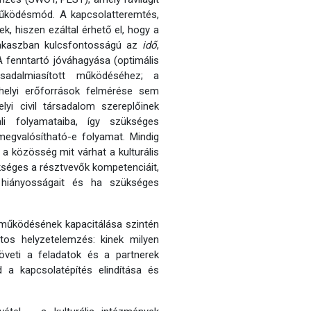
működésmód. A kapcsolatteremtés,
, hiszen ezáltal érhető el, hogy a
szakaszban kulcsfontosságú az
idő
,
A fenntartó jóváhagyása (optimális
adalmiasított működéséhez; a
 helyi erőforrások felmérése sem
yi civil társadalom szereplőinek
li folyamataiba, így szükséges
egvalósítható-e folyamat. Mindig
a közösség mit várhat a kulturális
kséges a résztvevők kompetenciáit,
k hiányosságait és ha szükséges
üttműködésének kapacitálása szintén
tos helyzetelemzés: kinek milyen
veti a feladatok és a partnerek
 a kapcsolatépítés elindítása és