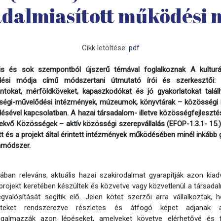
adalmiasított működési 
Cikk letöltése:
pdf
lis és sok szempontból újszerű témával foglalkoznak A kulturál
ési módja című módszertani útmutató írói és szerkesztői: 
tokat, mérföldköveket, kapaszkodókat és jó gyakorlatokat talál
égi-művelődési intézmények, múzeumok, könyvtárak – közösségi rés
sével kapcsolatban. A hazai társadalom- illetve közösségfejlesztés
ekvő Közösségek – aktív közösségi szerepvállalás (EFOP-1.3.1- 15.)
tt és a projekt által érintett intézmények működésében minél inkább g
módszer.
ban releváns, aktuális hazai szakirodalmat gyarapítják azon ki
projekt keretében készültek és közvetve vagy közvetlenül a társad
valósítását segítik elő. Jelen kötet szerzői arra vállalkoztak, 
eteket rendszerezve részletes és átfogó képet adjanak a 
galmazzák azon lépéseket, amelyeket követve elérhetővé és f