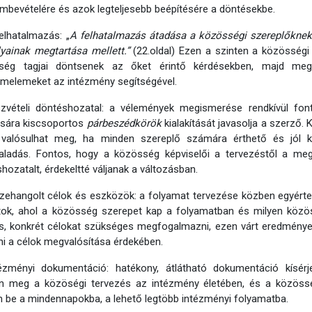
embevételére és azok legteljesebb beépítésére a döntésekbe.
lhatalmazás: „
A felhatalmazás átadása a közösségi szereplőknek
yainak megtartása mellett.”
(22.oldal) Ezen a szinten a közösségi 
ség tagjai döntsenek az őket érintő kérdésekben, majd megva
melemeket az intézmény segítségével.
szvételi döntéshozatal: a vélemények megismerése rendkívül fo
ására kiscsoportos
párbeszédkörök
kialakítását javasolja a szerző.
 valósulhat meg, ha minden szereplő számára érthető és jól
haladás. Fontos, hogy a közösség képviselői a tervezéstől a me
hozatalt, érdekeltté váljanak a változásban.
zehangolt célok és eszközök: a folyamat tervezése közben egyérte
tok, ahol a közösség szerepet kap a folyamatban és milyen közös
s, konkrét célokat szükséges megfogalmazni, ezen várt eredmény
ni a célok megvalósítása érdekében.
tézményi dokumentáció: hatékony, átlátható dokumentáció kísérje
jen meg a közöségi tervezés az intézmény életében, és a közössé
n be a mindennapokba, a lehető legtöbb intézményi folyamatba.