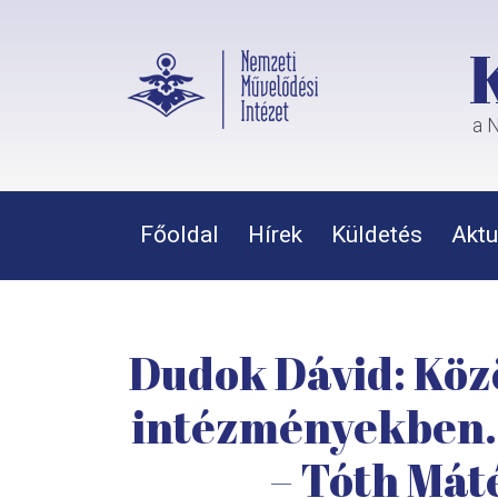
a N
Főoldal
Hírek
Küldetés
Aktu
Dudok Dávid: Közö
intézményekben. 
– Tóth Máté