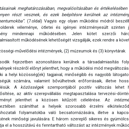
itásainak meghatározásában, megvalósításában és értékelésében a
enyen részt vesznek, és ezek beépítésre kerülnek az intézmé
entumokba”.
(7.oldal) Vagyis egy olyan működési módról beszélh
holderek véleménye, ötletei és igényei intézményesült szinten 
mény mindennapi működésében. Jelen kötet szerzői három
almiasított működésének lehetőségét vizsgálják, ezek rendre a köve
zösségi-művelődési intézmények, (2) múzeumok és (3) könyvtárak.
odik fejezetben azonosításra kerülnek a társadalmiasítás foly
mények
részéről előnyt jelenthet, hogy a működési mód megváltozás
 ki a helyi közösség(ek) tagjaival, minőségibb és nagyobb látogat
ségük számára, valamint bővülhetnek erőforrásaik, illetve hoss
désük. A
közösségek
szempontjából pozitív változás lehet h
sítése, az aktív szerepvállalás megtapasztalása tervezési-dönté
élményt jelenthet a közösen kitűzött célelérése. Az
intézm
keztében számíthat a helyeik szorosabb érzelmi elköteleződ
shozatali folyamatokba való becsatornázására, illetve a kapcs
kének minőségi javulására. E három szereplő sikeres és gyümölc
ja el a hosszútávú és fenntartható változást az intézmények műkö