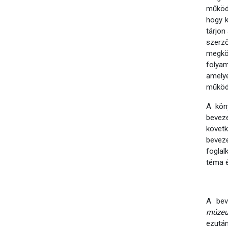
működé
hogy k
tárjon
szerz
megkö
folya
amelye
működ
A köny
bevez
követ
bevez
foglal
téma é
A be
múze
ezutá