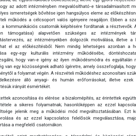
 hogy az adott intézményben megvalósítható-e társadalmiasított 
yes ismeretségek bővítése igen hangsúlyos eleme az előkészítésnek
ételi működés a célcsoport valós igényeire reagáljon. Ebben a 
 a kommunikációs csatornák kiépítésére fordítanak a résztvevők. 
en támogatása) alapvetően szükséges az intézmények társ
itástervezés, az intézményekben dolgozók motiválása, illetve a
hat el az előkészítésből. Nem mindig lehetséges azonban a hel
ása egy-egy kulturális intézmény működésébe, döntéshozata
zsgálni, hogy van-e igény az ilyen működésmódra és egyáltalán m
g van egy közösségnek adható ígéretre, amely összefoglalja, hogy 
énytől a folyamat végén. A részvételi működéshez azonosítani szü
delkezésre álló anyagi- és humán erőforrásokat, illetve eze
ztésük irányát ésmértékét.
ntettek azonosítása és elérése: a bizalomépítés, az érintettek egy
eltétele a sikeres folyamatnak; hasonlóképpen az ezzel kapcsola
eltsége jelenik meg a működési mód megváltoztatásában. Ezt kö
orolása és az ezzel kapcsolatos felelősök megválasztása, majd
rtása a megfelelő csatornákon.