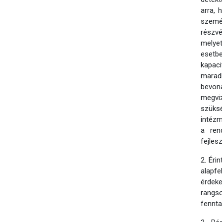
arra,
személ
részv
melyet
esetb
kapac
marad
bevon
megvi
szüksé
intézm
a ren
fejles
2. Éri
alapf
érdek
rangs
fennta