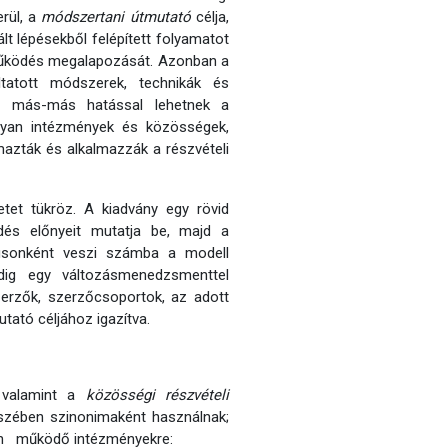
rül, a
módszertani útmutató
célja,
lt lépésekből felépített folyamatot
li működés megalapozását. Azonban a
tatott módszerek, technikák és
n más-más hatással lehetnek a
olyan intézmények és közösségek,
mazták és alkalmazzák a részvételi
etet tükröz. A kiadvány egy rövid
dés előnyeit mutatja be, majd a
pusonként veszi számba a modell
edig egy változásmenedzsmenttel
zerzők, szerzőcsoportok, az adott
tató céljához igazítva.
 valamint a
közösségi részvételi
észében szinonimaként használnak;
n működő intézményekre: