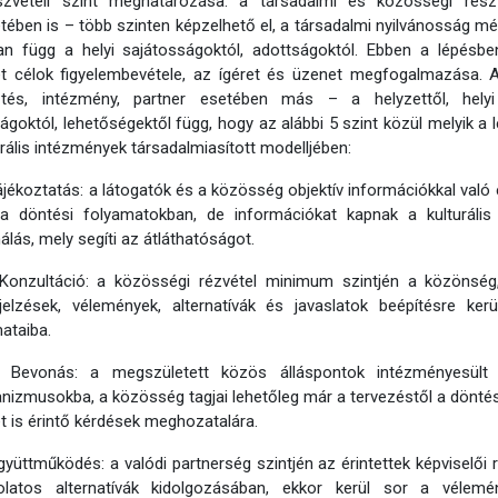
szvételi szint meghatározása: a társadalmi és közösségi részv
etében is – több szinten képzelhető el, a társadalmi nyilvánosság 
an függ a helyi sajátosságoktól, adottságoktól. Ebben a lépésb
t célok figyelembevétele, az ígéret és üzenet megfogalmazása. A 
sztés, intézmény, partner esetében más – a helyzettől, helyi 
ágoktól, lehetőségektől függ, hogy az alábbi 5 szint közül melyik a l
urális intézmények társadalmiasított modelljében:
jékoztatás: a látogatók és a közösség objektív információkkal való 
 a döntési folyamatokban, de információkat kapnak a kulturáli
álás, mely segíti az átláthatóságot.
onzultáció: a közösségi rézvétel minimum szintjén a közönség
ajelzések, vélemények, alternatívák és javaslatok beépítésre ke
ataiba.
evonás: a megszületett közös álláspontok intézményesült 
izmusokba, a közösség tagjai lehetőleg már a tervezéstől a dönté
t is érintő kérdések meghozatalára.
yüttműködés: a valódi partnerség szintjén az érintettek képviselői
olatos alternatívák kidolgozásában, ekkor kerül sor a vélem