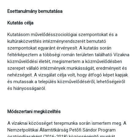
Esettanulmány bemutatása
Kutatás célja
Kutatásom művelődésszociológiai szempontokat és a
kultúraközvetítés intézményrendszerét bemutató
szempontokat egyaránt érvényesít. A kutatás során
feltérképeztem a többségi román területen található Vízakna
közművelődési életét, megismertem a közművelődésben
szerepet vállaló intézmények munkásságát, eredményeit és
nehézségeit. A vizsgálat célja volt, hogy átfogó képet kapjak
és mutassak a település közművelődéséről, lehetőségeiről
és hiányosságairól.
Módszertani megközelítés
A vízaknai közösséget terepmunka során ismertem meg. A
Nemzetpolitikai Államtitkárság Petőfi Sándor Program
ösztöndíjasaként (2016-2018) közösségépítő munkát