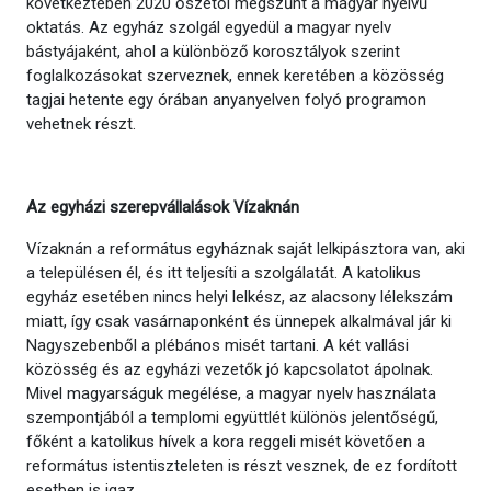
következtében 2020 őszétől megszűnt a magyar nyelvű
oktatás. Az egyház szolgál egyedül a magyar nyelv
bástyájaként, ahol a különböző korosztályok szerint
foglalkozásokat szerveznek, ennek keretében a közösség
tagjai hetente egy órában anyanyelven folyó programon
vehetnek részt.
Az egyházi szerepvállalások Vízaknán
Vízaknán a református egyháznak saját lelkipásztora van, aki
a településen él, és itt teljesíti a szolgálatát. A katolikus
egyház esetében nincs helyi lelkész, az alacsony lélekszám
miatt, így csak vasárnaponként és ünnepek alkalmával jár ki
Nagyszebenből a plébános misét tartani. A két vallási
közösség és az egyházi vezetők jó kapcsolatot ápolnak.
Mivel magyarságuk megélése, a magyar nyelv használata
szempontjából a templomi együttlét különös jelentőségű,
főként a katolikus hívek a kora reggeli misét követően a
református istentiszteleten is részt vesznek, de ez fordított
esetben is igaz.