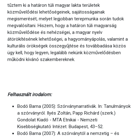
tűztem ki a határon túli magyar lakta területek
közművelődési lehetőségeinek, sajátosságainak
megismerését, melyet legjobban terepmunka során tudok
megvalósítani. Hiszem, hogy a határon túli magyarság
közművelődése és nehézségei, a magyar nyelv
átörökítésének lehetőségei, a hagyományápolás, valamint a
kulturális örökségek összegyűjtése és továbbadása közös
ügy kell, hogy legyen, legalább nekünk közművelődésben
működni kívánó szakembereknek.
Felhasznált irodalom:
Bodó Barna (2005): Szórványnarratívák. In: Tanulmányok
a szórványról. Ilyés Zoltán, Papp Richárd (szerk.)
Gondolat Kiadó - MTA Etnikai - Nemzeti
Kisebbségkutató Intézet. Budapest, 43–52.
Bodó Barna (2007): A szórványtól a nemzetig – és