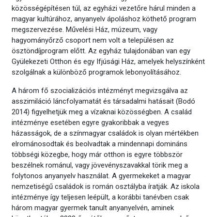
közösségépítésen túl, az egyházi vezetőre hárul minden a
magyar kultúrához, anyanyelv ápoláshoz köthető program
megszervezése. Művelési Ház, múzeum, vagy
hagyományőrző csoport nem volt a településen az
ösztöndíjprogram előtt. Az egyház tulajdonában van egy
Gyülekezeti Otthon és egy Ifjúsági Ház, amelyek helyszínként
szolgálnak a különböző programok lebonyolításához.
A három fő szocializációs intézményt megvizsgálva az
asszimiláció láncfolyamatát és társadalmi hatásait (Bodó
2014) figyelhetjük meg a vízaknai közösségben. A család
intézménye esetében egyre gyakoribbak a vegyes
házasságok, de a színmagyar családok is olyan mértékben
elrománosodtak és beolvadtak a mindennapi domináns
többségi közegbe, hogy már otthon is egyre többször
beszélnek románul, vagy jövevényszavakkal törik meg a
folytonos anyanyelv használat. A gyermekeket a magyar
nemzetiségű családok is román osztályba íratják. Az iskola
intézménye így teljesen leépült, a korábbi tanévben csak
három magyar gyermek tanult anyanyelvén, aminek