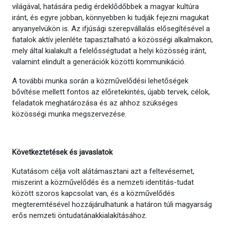
világával, hatására pedig érdeklődőbbek a magyar kultúra
iránt, és egyre jobban, könnyebben ki tudják fejezni magukat
anyanyelvükön is. Az ifjúsági szerepvállalás elősegítésével a
fiatalok aktív jelenléte tapasztalható a közösségi alkalmakon,
mely által kialakult a felelősségtudat a helyi közösség iránt,
valamint elindult a generációk közötti kommunikáció.
A további munka során a közművelődési lehetőségek
bővítése mellett fontos az előretekintés, újabb tervek, célok,
feladatok meghatározása és az ahhoz szükséges
közösségi munka megszervezése.
Következtetések és javaslatok
Kutatásom célja volt alátámasztani azt a feltevésemet,
miszerint a közművelődés és a nemzeti identitás-tudat
között szoros kapcsolat van, és a közművelődés
megteremtésével hozzájárulhatunk a határon túli magyarság
erős nemzeti öntudatánakkialakításához.