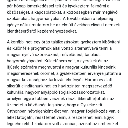
pár hónap ismerkedéssel telt és igyekeztem felmérni a
közösséget, a kapcsolatokat, a közösségben már meglévő
szokásokat, hagyományokat. A továbbiakban a teljesség
igénye nélkül mutatom be az elmúlt években elindult nemzeti
identitáserősítő kezdeményezéseket.
A korábbi heti egy órás találkozásokat igyekeztem kibővíteni,
és különféle programok által vonzó alternatívává tenni a
magyar nyelvű szórakozást, művelődést, tanulást,
hagyományápolást. Küldetésem volt, a gyerekek és az
ifjúság számára megmutatni a magyar kulturális kincseink
megismerésének örömét, a gyülekezetben érvényre juttatni a
magyar közösséghez tartozás élményét. Három év alatt
sikerült elindítanunk heti és havi szinten megszerveződő
kulturális, hagyományápoló foglalkozássorozatokat,
amelyen egyre többen vesznek részt. Sikerült eljuttatni az
üzenetet a közösség tagjaihoz, hogy a Gyülekezeti
Otthonban hétvégenként élet van, magyar foglalkozás van, el
lehet látogatni, részt lehet venni, a része lehet lenni. Egyik
legnehezebb feladatom volt azonban, azokat az embereket