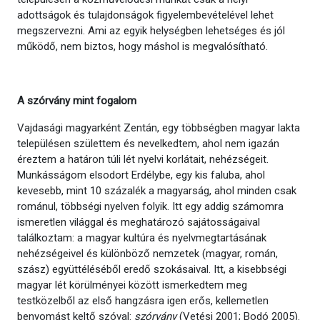
adottságok és tulajdonságok figyelembevételével lehet
megszervezni. Ami az egyik helységben lehetséges és jól
működő, nem biztos, hogy máshol is megvalósítható.
A szórvány mint fogalom
Vajdasági magyarként Zentán, egy többségben magyar lakta
településen születtem és nevelkedtem, ahol nem igazán
éreztem a határon túli lét nyelvi korlátait, nehézségeit.
Munkásságom elsodort Erdélybe, egy kis faluba, ahol
kevesebb, mint 10 százalék a magyarság, ahol minden csak
románul, többségi nyelven folyik. Itt egy addig számomra
ismeretlen világgal és meghatározó sajátosságaival
találkoztam: a magyar kultúra és nyelvmegtartásának
nehézségeivel és különböző nemzetek (magyar, román,
szász) együttéléséből eredő szokásaival. Itt, a kisebbségi
magyar lét körülményei között ismerkedtem meg
testközelből az első hangzásra igen erős, kellemetlen
benyomást keltő szóval:
szórvány
(Vetési 2001; Bodó 2005).