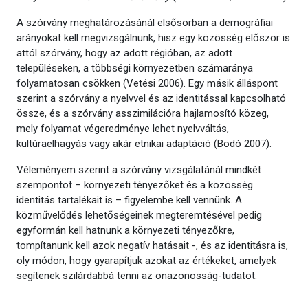
A szórvány meghatározásánál elsősorban a demográfiai
arányokat kell megvizsgálnunk, hisz egy közösség először is
attól szórvány, hogy az adott régióban, az adott
településeken, a többségi környezetben számaránya
folyamatosan csökken (Vetési 2006). Egy másik álláspont
szerint a szórvány a nyelvvel és az identitással kapcsolható
össze, és a szórvány asszimilációra hajlamosító közeg,
mely folyamat végeredménye lehet nyelvváltás,
kultúraelhagyás vagy akár etnikai adaptáció (Bodó 2007).
Véleményem szerint a szórvány vizsgálatánál mindkét
szempontot – környezeti tényezőket és a közösség
identitás tartalékait is – figyelembe kell vennünk. A
közművelődés lehetőségeinek megteremtésével pedig
egyformán kell hatnunk a környezeti tényezőkre,
tompítanunk kell azok negatív hatásait -, és az identitásra is,
oly módon, hogy gyarapítjuk azokat az értékeket, amelyek
segítenek szilárdabbá tenni az önazonosság-tudatot.