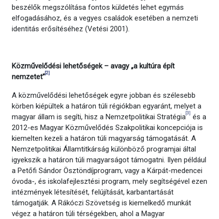
beszélők megszólítása fontos küldetés lehet egymás
elfogadásához, és a vegyes családok esetében a nemzeti
identitás erősítéséhez (Vetési 2001).
Közművelődés
i lehetőségek – avagy „a kultúra épít
[2]
nemzetet”
A közművelődési lehetőségek egyre jobban és szélesebb
körben kiépültek a határon túli régiókban egyaránt, melyet a
[3]
magyar állam is segíti, hisz a Nemzetpolitikai Stratégia
és a
2012-es Magyar Közművelődés Szakpolitikai koncepciója is
kiemelten kezeli a határon túli magyarság támogatását. A
Nemzetpolitikai Államtitkárság különböző programjai által
igyekszik a határon túli magyarságot támogatni. Ilyen például
a Petőfi Sándor Ösztöndíjprogram, vagy a Kárpát-medencei
óvoda-, és iskolafejlesztési program, mely segítségével ezen
intézmények létesítését, felújítását, karbantartását
támogatják. A Rákóczi Szövetség is kiemelkedő munkát
végez a határon túli térségekben, ahol a Magyar