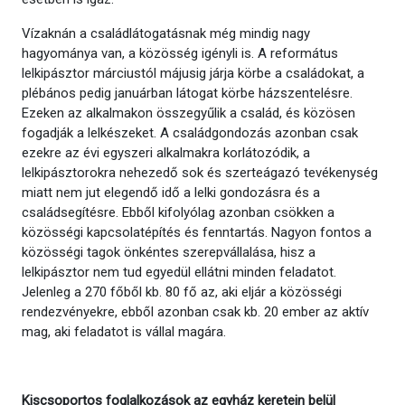
Vízaknán a családlátogatásnak még mindig nagy
hagyománya van, a közösség igényli is. A református
lelkipásztor márciustól májusig járja körbe a családokat, a
plébános pedig januárban látogat körbe házszentelésre.
Ezeken az alkalmakon összegyűlik a család, és közösen
fogadják a lelkészeket. A családgondozás azonban csak
ezekre az évi egyszeri alkalmakra korlátozódik, a
lelkipásztorokra nehezedő sok és szerteágazó tevékenység
miatt nem jut elegendő idő a lelki gondozásra és a
családsegítésre. Ebből kifolyólag azonban csökken a
közösségi kapcsolatépítés és fenntartás. Nagyon fontos a
közösségi tagok önkéntes szerepvállalása, hisz a
lelkipásztor nem tud egyedül ellátni minden feladatot.
Jelenleg a 270 főből kb. 80 fő az, aki eljár a közösségi
rendezvényekre, ebből azonban csak kb. 20 ember az aktív
mag, aki feladatot is vállal magára.
Kiscsoportos foglalkozások az egyház keretein belül