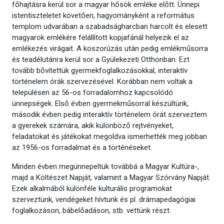
főhajtásra kerül sor a magyar hősök emléke előtt. Ünnepi
istentiszteletet követően, hagyományként a református
templom udvarában a szabadságharcban harcolt és elesett
magyarok emlékére felállított kopjafánál helyezik el az
emlékezés virágait. A koszorúzás után pedig emlékműsorra
és teadélutánra kerül sor a Gyülekezeti Otthonban. Ezt
tovább bővítettük gyermekfoglalkozásokkal, interaktív
történelem órák szervezésével. Korábban nem voltak a
településen az 56-os forradalomhoz kapcsolódó
ünnepségek. Első évben gyermekműsorral készültünk,
második évben pedig interaktív történelem órát szerveztem
a gyerekek számára, akik különböző rejtvényeket,
feladatokat és játékokat megoldva ismerhették meg jobban
az 1956-os forradalmat és a történéseket.
Minden évben megünnepeltük továbbá a Magyar Kultúra-,
majd a Költészet Napját, valamint a Magyar Szórvány Napját.
Ezek alkalmából különféle kulturális programokat
szerveztünk, vendégeket hívtunk és pl. drámapedagógiai
foglalkozáson, bábelőadáson, stb. vettünk részt.