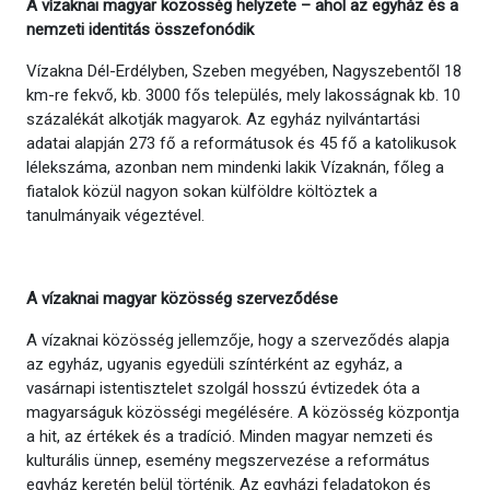
A vízaknai magyar közösség helyzete – ahol az egyház és a
nemzeti identitás
összefonódik
Vízakna Dél-Erdélyben, Szeben megyében, Nagyszebentől 18
km-re fekvő, kb. 3000 fős település, mely lakosságnak kb. 10
százalékát alkotják magyarok. Az egyház nyilvántartási
adatai alapján 273 fő a reformátusok és 45 fő a katolikusok
lélekszáma, azonban nem mindenki lakik Vízaknán, főleg a
fiatalok közül nagyon sokan külföldre költöztek a
tanulmányaik végeztével.
A vízaknai magyar közösség szerveződése
A vízaknai közösség jellemzője, hogy a szerveződés alapja
az egyház, ugyanis egyedüli színtérként az egyház, a
vasárnapi istentisztelet szolgál hosszú évtizedek óta a
magyarságuk közösségi megélésére. A közösség központja
a hit, az értékek és a tradíció. Minden magyar nemzeti és
kulturális ünnep, esemény megszervezése a református
egyház keretén belül történik. Az egyházi feladatokon és