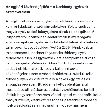
Az egyházi közösségépítés – a kisebbségi egyházak
szerepvállalása
Az egyházaknak és az egyházi vezetőknek bizony nincs
könnyű feladatuk a szórványvidékeken. Sok településen a
magyar nyelv utolsó bástyájaként állnak és szolgálnak. A
lelkipásztorok szakrális feladataik mellett szerteágazó
közösségépítő és nyelvmentő feladatot látnak el a határon
túli magyar közösségekben (Vetési 2005). Mindeközben
mindennapos küzdelmet folytatnaka többségi nyelv
térhódítása ellen, és igyekeznek azt a templom falai közé
nem beengedni (Vetési és Orbán 2001). Ugyanakkor nem
szabad elsiklani afölött, hogy a külhoni magyar
közösségeknek nem szabad elzárkózniuk, nyitniuk kell a
többségi nyelv és kultúra felé is a békés együttélés és
elfogadás jegyében. Itt, ebben a kettős identitás által
meghatározott világban az egyházi vezetőknek is be kell
látniuk, hogy természetesen védeni, ápolni és használni kell a
magyar nyelvet, értékeket, viszont az esetenkénti többségi
nyelvű szolgálat és a magyarul nem-, vagy már nem