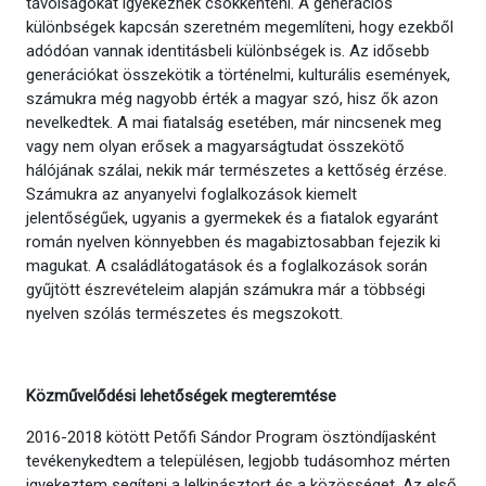
távolságokat igyekeznek csökkenteni. A generációs
különbségek kapcsán szeretném megemlíteni, hogy ezekből
adódóan vannak identitásbeli különbségek is. Az idősebb
generációkat összekötik a történelmi, kulturális események,
számukra még nagyobb érték a magyar szó, hisz ők azon
nevelkedtek. A mai fiatalság esetében, már nincsenek meg
vagy nem olyan erősek a magyarságtudat összekötő
hálójának szálai, nekik már természetes a kettőség érzése.
Számukra az anyanyelvi foglalkozások kiemelt
jelentőségűek, ugyanis a gyermekek és a fiatalok egyaránt
román nyelven könnyebben és magabiztosabban fejezik ki
magukat. A családlátogatások és a foglalkozások során
gyűjtött észrevételeim alapján számukra már a többségi
nyelven szólás természetes és megszokott.
Közművelődési lehetőségek megteremtése
2016-2018 kötött Petőfi Sándor Program ösztöndíjasként
tevékenykedtem a településen, legjobb tudásomhoz mérten
igyekeztem segíteni a lelkipásztort és a közösséget. Az első