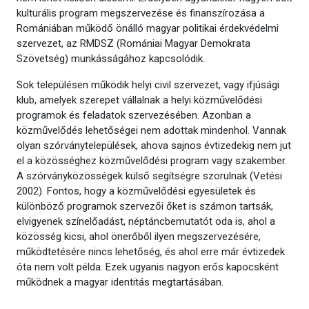
kulturális program megszervezése és finanszírozása a
Romániában működő önálló magyar politikai érdekvédelmi
szervezet, az RMDSZ (Romániai Magyar Demokrata
Szövetség) munkásságához kapcsolódik.
Sok településen működik helyi civil szervezet, vagy ifjúsági
klub, amelyek szerepet vállalnak a helyi közművelődési
programok és feladatok szervezésében. Azonban a
közművelődés lehetőségei nem adottak mindenhol. Vannak
olyan szórványtelepülések, ahova sajnos évtizedekig nem jut
el a közösséghez közművelődési program vagy szakember.
A szórványközösségek külső segítségre szorulnak (Vetési
2002). Fontos, hogy a közművelődési egyesületek és
különböző programok szervezői őket is számon tartsák,
elvigyenek színelőadást, néptáncbemutatót oda is, ahol a
közösség kicsi, ahol önerőből ilyen megszervezésére,
működtetésére nincs lehetőség, és ahol erre már évtizedek
óta nem volt példa. Ezek ugyanis nagyon erős kapocsként
működnek a magyar identitás megtartásában.