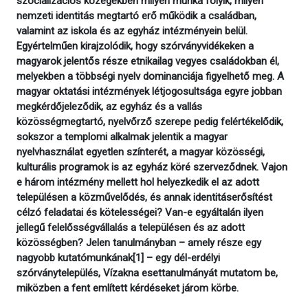
szocializációs közegekben milyen munka folyik, milyen
nemzeti identitás megtartó erő működik a családban,
valamint az iskola és az egyház intézményein belül.
Egyértelműen kirajzolódik, hogy szórványvidékeken a
magyarok jelentős része etnikailag vegyes családokban él,
melyekben a többségi nyelv dominanciája figyelhető meg. A
magyar oktatási intézmények létjogosultsága egyre jobban
megkérdőjeleződik, az egyház és a vallás
közösségmegtartó, nyelvőrző szerepe pedig felértékelődik,
sokszor a templomi alkalmak jelentik a magyar
nyelvhasználat egyetlen színterét, a magyar közösségi,
kulturális programok is az egyház köré szerveződnek. Vajon
e három intézmény mellett hol helyezkedik el az adott
településen a közművelődés, és annak identitáserősítést
célzó feladatai és kötelességei? Van-e egyáltalán ilyen
jellegű felelősségvállalás a településen és az adott
közösségben? Jelen tanulmányban – amely része egy
nagyobb kutatómunkának[1] – egy dél-erdélyi
szórványtelepülés, Vízakna esettanulmányát mutatom be,
miközben a fent említett kérdéseket járom körbe.