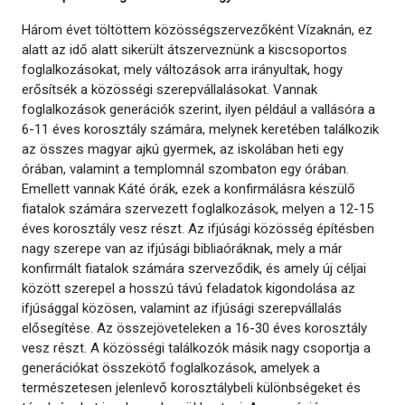
Három évet töltöttem közösségszervezőként Vízaknán, ez
alatt az idő alatt sikerült átszerveznünk a kiscsoportos
foglalkozásokat, mely változások arra irányultak, hogy
erősítsék a közösségi szerepvállalásokat. Vannak
foglalkozások generációk szerint, ilyen például a vallásóra a
6-11 éves korosztály számára, melynek keretében találkozik
az összes magyar ajkú gyermek, az iskolában heti egy
órában, valamint a templomnál szombaton egy órában.
Emellett vannak Káté órák, ezek a konfirmálásra készülő
fiatalok számára szervezett foglalkozások, melyen a 12-15
éves korosztály vesz részt. Az ifjúsági közösség építésben
nagy szerepe van az ifjúsági bibliaóráknak, mely a már
konfirmált fiatalok számára szerveződik, és amely új céljai
között szerepel a hosszú távú feladatok kigondolása az
ifjúsággal közösen, valamint az ifjúsági szerepvállalás
elősegítése. Az összejöveteleken a 16-30 éves korosztály
vesz részt. A közösségi találkozók másik nagy csoportja a
generációkat összekötő foglalkozások, amelyek a
természetesen jelenlevő korosztálybeli különbségeket és