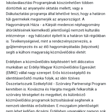
Iskolaválasztási Programjának köszönhetően többen
döntöttek az anyanyelvi oktatás mellett, vagy a
Diákutaztatási programja által lehetővé teszi, hogy a határon
túli gyermekek megismerjék az anyaországot. A
Hagyományok Háza - a Kárpát-medencei néphagyomány
átörökítésének kiemelkedő jelentőségű nemzeti kulturális
intézménye - egy hálózatot épített ki a határon túli régiókban
is. Tevékenységeivel, mint a rendezvényszervezés, a
gyűjteményezés és az élő hagyományátadás (képzések)
segíti a külhoni magyarság közművelődési életét.
Erdélyben a közművelődés kiépítéséért tett áldozatos
munkában az Erdélyi Magyar Közművelődési Egyesület
(EMKE) vállal nagy szerepet. Erős közösségépítő és
identitáserősítő munka folyik, az idén tízéves
Összetartozunk Székelyföld - Szórvány Partnerségi Program
keretében is. Kovászna és Hargita megyék felkarolták a
szórvány térségeket és megyéket, és különböző
közművelődési programok biztosításával segítenek a
nemzeti identitás erősítésben. E mozgalom jelentőségét
nem lehet kellően dicsérni. Erdélyben ugyanakkor nagyon sok