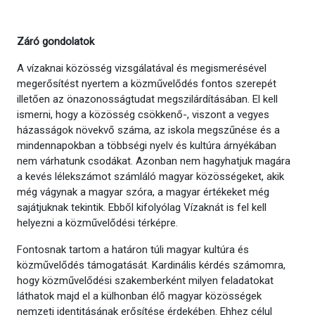
Záró gondolatok
A vízaknai közösség vizsgálatával és megismerésével
megerősítést nyertem a közművelődés fontos szerepét
illetően az önazonosságtudat megszilárdításában. El kell
ismerni, hogy a közösség csökkenő-, viszont a vegyes
házasságok növekvő száma, az iskola megszűnése és a
mindennapokban a többségi nyelv és kultúra árnyékában
nem várhatunk csodákat. Azonban nem hagyhatjuk magára
a kevés lélekszámot számláló magyar közösségeket, akik
még vágynak a magyar szóra, a magyar értékeket még
sajátjuknak tekintik. Ebből kifolyólag Vízaknát is fel kell
helyezni a közművelődési térképre.
Fontosnak tartom a határon túli magyar kultúra és
közművelődés támogatását. Kardinális kérdés számomra,
hogy közművelődési szakemberként milyen feladatokat
láthatok majd el a külhonban élő magyar közösségek
nemzeti identitásának erősítése érdekében. Ehhez célul