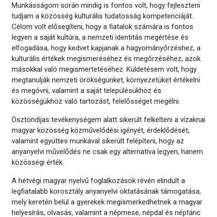
Munkásságom során mindig is fontos volt, hogy fejleszteni
tudjam a közösség kulturális tudatosság kompetenciáját.
Célom volt elősegíteni, hogy a fiatalok számára is fontos
legyen a saját kultúra, a nemzeti identitás megértése és
elfogadása, hogy kedvet kapjanak a hagyományőrzéshez, a
kulturális értékek megismeréséhez és megőrzéséhez, azok
másokkal való megismertetéséhez. Küldetésem volt, hogy
megtanulják nemzeti örökségünket, környezetüket értékelni
és megóvni, valamint a saját településükhöz és
közösségükhöz való tartozást, felelősséget megélni.
Ösztöndíjas tevékenységem alatt sikerült felkelteni a vízaknai
magyar közösség közművelődési igényét, érdeklődését,
valamint együttes munkával sikerült felépíteni, hogy az
anyanyelvi művelődés ne csak egy alternatíva legyen, hanem
közösségi érték.
A hétvégi magyar nyelvű foglalkozások révén elindult a
legfiatalabb korosztály anyanyelvi oktatásának támogatása,
mely keretén belül a gyerekek megismerkedhetnek a magyar
helyesírás, olvasás, valamint a népmese, népdal és néptánc