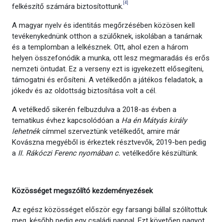
[4]
felkészítő számára biztosítottunk.
A magyar nyelv és identitás megőrzésében közösen kell
tevékenykednünk otthon a szülőknek, iskolában a tanárnak
és a templomban a lelkésznek. Ott, ahol ezen a három
helyen összefonódik a munka, ott lesz megmaradás és erős
nemzeti öntudat. Ez a verseny ezt is igyekezett elősegíteni,
támogatni és erősíteni. A vetélkedőn a játékos feladatok, a
jókedv és az oldottság biztosítása volt a cél.
A vetélkedő sikerén felbuzdulva a 2018-as évben a
tematikus évhez kapcsolódóan a
Ha én Mátyás király
lehetnék
címmel szerveztünk vetélkedőt, amire már
Kovászna megyéből is érkeztek résztvevők, 2019-ben pedig
a
II. Rákóczi Ferenc nyomában c.
vetélkedőre készültünk.
Közösséget megszólító kezdeményezések
Az egész közösséget először egy farsangi bállal szólítottuk
meg, később pedig egy családi nappal. Ezt követően nagyot