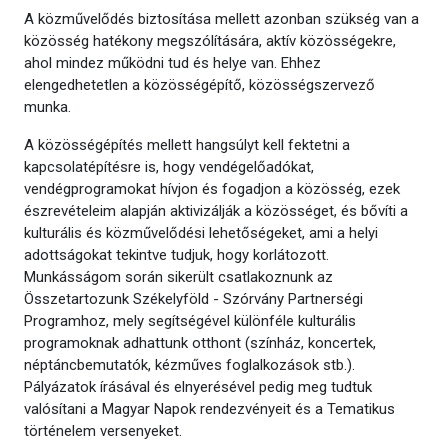
A közművelődés biztosítása mellett azonban szükség van a
közösség hatékony megszólítására, aktív közösségekre,
ahol mindez működni tud és helye van. Ehhez
elengedhetetlen a közösségépítő, közösségszervező
munka.
A közösségépítés mellett hangsúlyt kell fektetni a
kapcsolatépítésre is, hogy vendégelőadókat,
vendégprogramokat hívjon és fogadjon a közösség, ezek
észrevételeim alapján aktivizálják a közösséget, és bővíti a
kulturális és közművelődési lehetőségeket, ami a helyi
adottságokat tekintve tudjuk, hogy korlátozott.
Munkásságom során sikerült csatlakoznunk az
Összetartozunk Székelyföld - Szórvány Partnerségi
Programhoz, mely segítségével különféle kulturális
programoknak adhattunk otthont (színház, koncertek,
néptáncbemutatók, kézműves foglalkozások stb.).
Pályázatok írásával és elnyerésével pedig meg tudtuk
valósítani a Magyar Napok rendezvényeit és a Tematikus
történelem versenyeket.