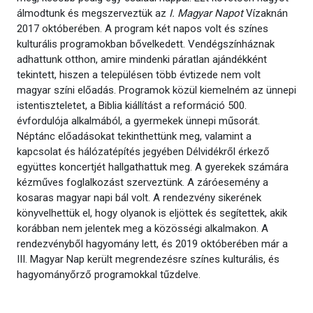
álmodtunk és megszerveztük az
I. Magyar Napot
Vízaknán
2017 októberében. A program két napos volt és színes
kulturális programokban bővelkedett. Vendégszínháznak
adhattunk otthon, amire mindenki páratlan ajándékként
tekintett, hiszen a településen több évtizede nem volt
magyar színi előadás. Programok közül kiemelném az ünnepi
istentiszteletet, a Biblia kiállítást a reformáció 500.
évfordulója alkalmából, a gyermekek ünnepi műsorát.
Néptánc előadásokat tekinthettünk meg, valamint a
kapcsolat és hálózatépítés jegyében Délvidékről érkező
együttes koncertjét hallgathattuk meg. A gyerekek számára
kézműves foglalkozást szerveztünk. A záróesemény a
kosaras magyar napi bál volt. A rendezvény sikerének
könyvelhettük el, hogy olyanok is eljöttek és segítettek, akik
korábban nem jelentek meg a közösségi alkalmakon. A
rendezvényből hagyomány lett, és 2019 októberében már a
III. Magyar Nap került megrendezésre színes kulturális, és
hagyományőrző programokkal tűzdelve.