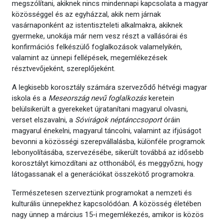
megszólítani, akiknek nincs mindennapi kapcsolata a magyar
közösséggel és az egyházzal, akik nem járnak
vasárnaponként az istentiszteleti alkalmakra, akiknek
gyermeke, unokája már nem vesz részt a vallásórai és
konfirmációs felkészülő foglalkozások valamelyikén,
valamint az ünnepi fellépések, megemlékezések
résztvevőjeként, szereplőjeként.
A legkisebb korosztály számára szerveződő hétvégi magyar
iskola és a
Meseország nevű foglalkozás
keretein
belülsikerült a gyerekeket újratanítani magyarul olvasni,
verset elszavalni, a
Sóvirágok néptánccsoport
óráin
magyarul énekelni, magyarul táncolni, valamint az ifjúságot
bevonni a közösségi szerepvállalásba, különféle programok
lebonyolításába, szervezésébe, sikerült továbbá az idősebb
korosztályt kimozdítani az otthonából, és meggyőzni, hogy
látogassanak el a generációkat összekötő programokra.
Természetesen szerveztünk programokat a nemzeti és
kulturális ünnepekhez kapcsolódóan. A közösség életében
nagy ünnep a március 15-i megemlékezés, amikor is közös