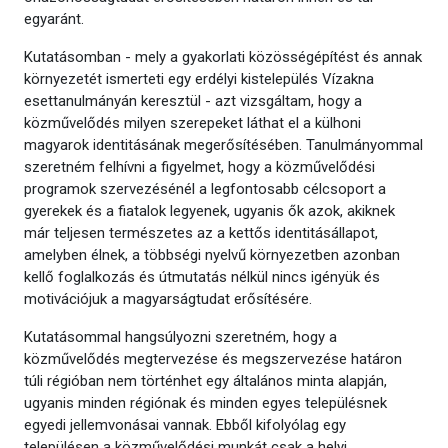
egyaránt.
Kutatásomban - mely a gyakorlati közösségépítést és annak
környezetét ismerteti egy erdélyi kistelepülés Vízakna
esettanulmányán keresztül - azt vizsgáltam, hogy a
közművelődés milyen szerepeket láthat el a külhoni
magyarok identitásának megerősítésében. Tanulmányommal
szeretném felhívni a figyelmet, hogy a közművelődési
programok szervezésénél a legfontosabb célcsoport a
gyerekek és a fiatalok legyenek, ugyanis ők azok, akiknek
már teljesen természetes az a kettős identitásállapot,
amelyben élnek, a többségi nyelvű környezetben azonban
kellő foglalkozás és útmutatás nélkül nincs igényük és
motivációjuk a magyarságtudat erősítésére.
Kutatásommal hangsúlyozni szeretném, hogy a
közművelődés megtervezése és megszervezése határon
túli régióban nem történhet egy általános minta alapján,
ugyanis minden régiónak és minden egyes településnek
egyedi jellemvonásai vannak. Ebből kifolyólag egy
településen a közművelődési munkát csak a helyi