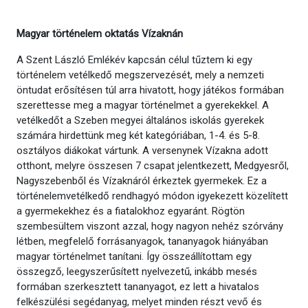
Magyar történelem oktatás Vízaknán
A Szent László Emlékév kapcsán célul tűztem ki egy
történelem vetélkedő megszervezését, mely a nemzeti
öntudat erősítésen túl arra hivatott, hogy játékos formában
szerettesse meg a magyar történelmet a gyerekekkel. A
vetélkedőt a Szeben megyei általános iskolás gyerekek
számára hirdettünk meg két kategóriában, 1-4. és 5-8.
osztályos diákokat vártunk. A versenynek Vízakna adott
otthont, melyre összesen 7 csapat jelentkezett, Medgyesről,
Nagyszebenből és Vízaknáról érkeztek gyermekek. Ez a
történelemvetélkedő rendhagyó módon igyekezett közelített
a gyermekekhez és a fiatalokhoz egyaránt. Rögtön
szembesültem viszont azzal, hogy nagyon nehéz szórvány
létben, megfelelő forrásanyagok, tananyagok hiányában
magyar történelmet tanítani. Így összeállítottam egy
összegző, leegyszerűsített nyelvezetű, inkább mesés
formában szerkesztett tananyagot, ez lett a hivatalos
felkészülési segédanyag, melyet minden részt vevő és