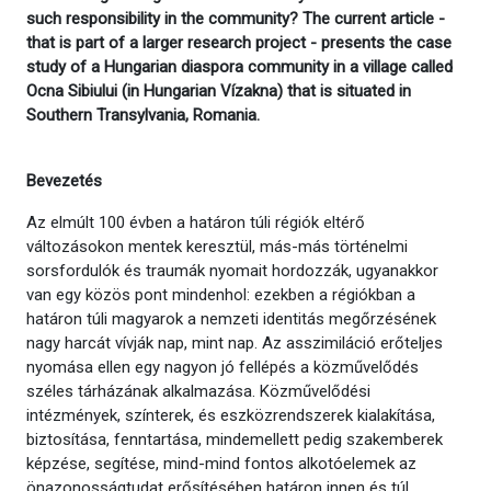
such responsibility in the community? The current article -
that is part of a larger research project - presents the case
study of a Hungarian diaspora community in a village called
Ocna Sibiului (in Hungarian Vízakna) that is situated in
Southern Transylvania, Romania.
Bevezetés
Az elmúlt 100 évben a határon túli régiók eltérő
változásokon mentek keresztül, más-más történelmi
sorsfordulók és traumák nyomait hordozzák, ugyanakkor
van egy közös pont mindenhol: ezekben a régiókban a
határon túli magyarok a nemzeti identitás megőrzésének
nagy harcát vívják nap, mint nap. Az asszimiláció erőteljes
nyomása ellen egy nagyon jó fellépés a közművelődés
széles tárházának alkalmazása. Közművelődési
intézmények, színterek, és eszközrendszerek kialakítása,
biztosítása, fenntartása, mindemellett pedig szakemberek
képzése, segítése, mind-mind fontos alkotóelemek az
önazonosságtudat erősítésében határon innen és túl