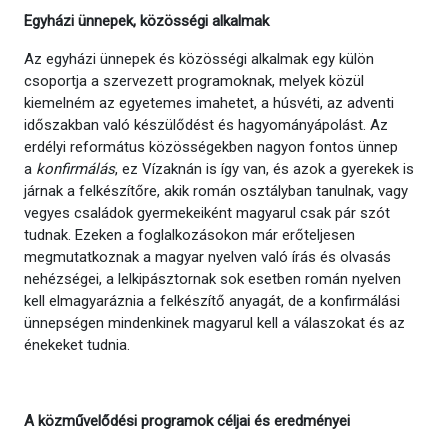
Egyházi ünnepek, közösségi alkalmak
Az egyházi ünnepek és közösségi alkalmak egy külön
csoportja a szervezett programoknak, melyek közül
kiemelném az egyetemes imahetet, a húsvéti, az adventi
időszakban való készülődést és hagyományápolást. Az
erdélyi református közösségekben nagyon fontos ünnep
a
konfirmálás
, ez Vízaknán is így van, és azok a gyerekek is
járnak a felkészítőre, akik román osztályban tanulnak, vagy
vegyes családok gyermekeiként magyarul csak pár szót
tudnak. Ezeken a foglalkozásokon már erőteljesen
megmutatkoznak a magyar nyelven való írás és olvasás
nehézségei, a lelkipásztornak sok esetben román nyelven
kell elmagyaráznia a felkészítő anyagát, de a konfirmálási
ünnepségen mindenkinek magyarul kell a válaszokat és az
énekeket tudnia.
A közművelődési programok céljai és eredményei