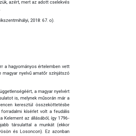
ük, azért, mert az adott cselekvés
.
kszentmihályi, 2018: 67. o).
orr a hagyományos értelemben vett
re magyar nyelvű amatőr színjátszó
üggetlenségéért, a magyar nyelvért
rsulatot is, melynek műsorán már a
erencen keresztül összeköttetésbe
rradalmi kísérlet volt a feudális
 Kelement az állásából, így 1796-
jabb társulattal a munkát (ekkor
gyösön és Losoncon). Ez azonban