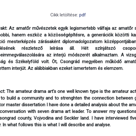
Cikk letöltése:
pdf
akt: Az amatőr művészetek egyik legismertebb válfaja az amatőr s
obbi, hanem eszköz a közösségépítésre, a generációk közötti kapc
ció mesterképzés zárásaként diplomadolgozatom középpontjában
ésének részletező leírása áll. Hét színjátszó csopor
seimmegválaszolására az interjú módszerét alkalmaztam. A vizs
ság és Székelyföld volt. Öt, Csongrád megyében működő amatőr
ettem interjút. Az alábbiakban ezeket ismertetem és elemzem.
ct: The amateur drama art's one well known type is the amateur act
 to build a community and to strenghten the connection between ge
or master dissertation I have done a detailed analysis about the ama
conversation with seven drama art leader. To answer my questions 
songrad county, Vojvodina and Seckler land. I have interviewed f
. In what follows this is what I will describe and analyse.