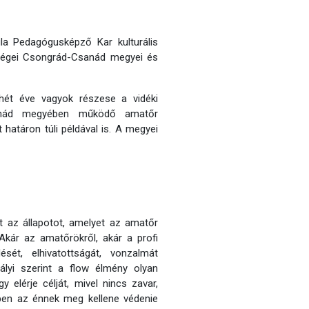
 Pedagógusképző Kar kulturális
tőségei Csongrád-Csanád megyei és
ét éve vagyok részese a vidéki
sanád megyében működő amatőr
t határon túli példával is. A megyei
zt az állapotot, amelyet az amatőr
 Akár az amatőrökről, akár a profi
sét, elhivatottságát, vonzalmát
ályi szerint a flow élmény olyan
 elérje célját, mivel nincs zavar,
mben az énnek meg kellene védenie