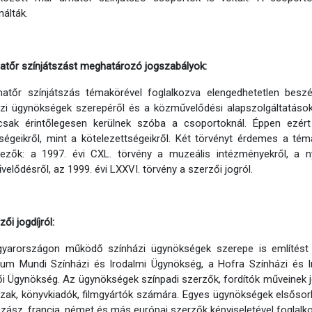
nálták.
tőr színjátszást meghatározó jogszabályok:
atőr színjátszás témakörével foglalkozva elengedhetetlen beszél
zi ügynökségek szerepéről és a közművelődési alapszolgáltatások
csak érintőlegesen kerülnek szóba a csoportoknál. Éppen ezért
ségeikről, mint a kötelezettségeikről. Két törvényt érdemes a té
ezők: a 1997. évi CXL. törvény a muzeális intézményekről, a ny
elődésről, az 1999. évi LXXVI. törvény a szerzői jogról.
ői jogdíjról:
yarországon működő színházi ügynökségek szerepe is említést 
rum Mundi Színházi és Irodalmi Ügynökség, a Hofra Színházi és 
i Ügynökség. Az ügynökségek színpadi szerzők, fordítók műveinek jog
zak, könyvkiadók, filmgyártók számára. Egyes ügynökségek elsőso
zász, francia, német és más európai szerzők képviseletével foglalk