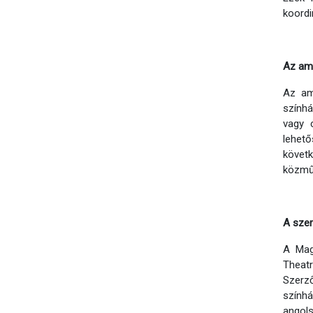
koordi
Az ama
Az am
színhá
vagy 
lehető
követk
közműv
A
szerz
A Mag
Theat
Szerző
színhá
angols