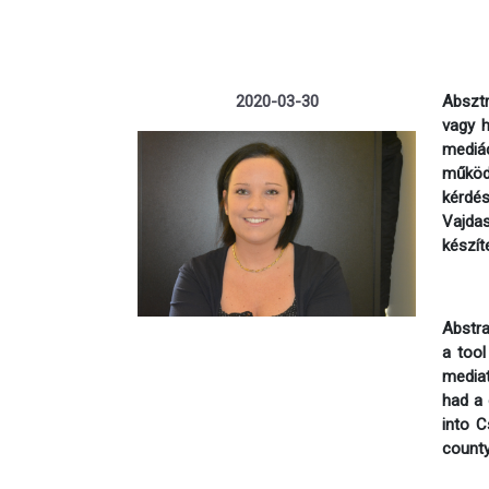
2020-03-30
Absztr
vagy h
mediá
működ
kérdé
Vajda
készít
Abstra
a tool
mediat
had a 
into C
county