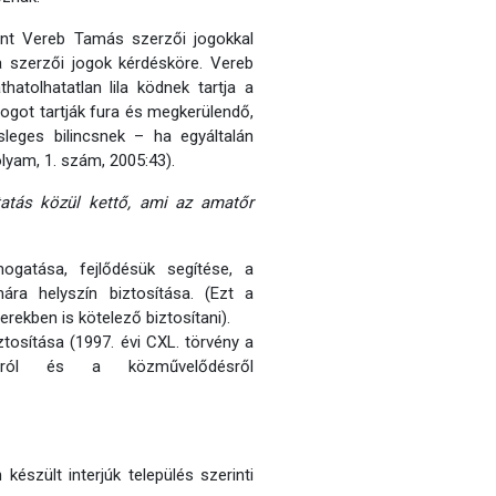
int Vereb Tamás szerzői jogokkal
a szerzői jogok kérdésköre. Vereb
atolhatatlan lila ködnek tartja a
ogot tartják fura és megkerülendő,
eges bilincsnek – ha egyáltalán
olyam, 1. szám, 2005:43).
tatás közül kettő, ami az amatőr
ogatása, fejlődésük segítése, a
a helyszín biztosítása. (Ezt a
ekben is kötelező biztosítani).
tosítása (1997. évi CXL. törvény a
ásról és a közművelődésről
észült interjúk település szerinti