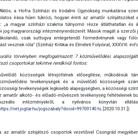
 Miklós, a Hofra Színházi és Irodalmi Ügynökség munkatársa szer
latos írása hűen tükrözi, hogyan érinti az amatőr színjátszókat 
t: „a magyar színházi szakma túlnyomó része átláthatatlan és áth
i jog magyarországi intézményrendszerét. Mások magát a szerzői j
ákolandó, csak suttogva emlegetendő förmedvénynek vagy fölösl
st vesznek róla” (Színház Kritikai és Elméleti Folyóirat, XXXVIII. évf
turális törvényben megfogalmazott 7 közművelődési alapszolgál
tszó csoportokat tekintve rendkívül fontos:
űvelődő közösségek létrejöttének elősegítése, működésük tám
özművelődési tevékenységek és a művelődő közösségek számár
özösségi tevékenységek legkisebb alapegységben, a közösségi színter
z amatőr alkotó- és előadó-művészeti tevékenység feltételeinek biz
uzeális intézményekről, a nyilvános könyvtári ellát
https://net.jogtar.hu/jogszabaly?docid=99700140.tv
, [2020.10.31.])
a: az amatőr színjátszó csoportok vezetőivel Csongrád megyében k