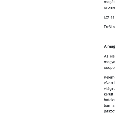
magát.
örömet
Ezt az
Erről 
A magy
Az els
magyar
csopor
Keleme
vívott
világi
került
hatalo
ban a
játsz