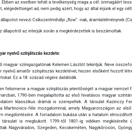
 Ebben az esetben tehát a tevékenység maga a cél: önmagáért tessz
, elégedettséget ad, nem pedig azért, hogy az által érjünk el egy célt
 állapotot nevezi Csíkszentmihályi „flow” -nak, áramlatélménynek (Csí
az állapotról az interjúk során a megkérdezettek is beszámoltak.
ar nyelvű színjátszás kezdete:
ő magyar színigazgatónak Kelemen Lászlót tekintjük. Neve összef
 nyelvű amatőr színjátszás kezdetével, hiszen elsőként hozott lét
tokat. Ez a 18. század végére datálódik.
n felismerve a magyar színjátszás jelentőségét a magyar nemzet f
 harcban, 1790-ben megalapította az első hivatásos magyar színtá
rodalom klasszikus drámái is szerepeltek. A társulat Kazinczy F
 a Martinovics-féle mozgalommal, amely Magyarországon az első fo
m megdöntésére. A forradalom bukása után a hatalom elmozdította
 társulat is megbukott. 1799-től 1801-ig vidéken megkísérelte ú
ottak Nagyváradon, Szegeden, Kecskeméten, Nagykőrösön, Gyön