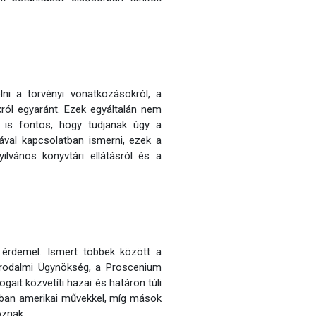
ni a törvényi vonatkozásokról, a
ról egyaránt. Ezek egyáltalán nem
 is fontos, hogy tudjanak úgy a
mával kapcsolatban ismerni, ezek a
ilvános könyvtári ellátásról és a
érdemel. Ismert többek között a
Irodalmi Ügynökség, a Proscenium
ait közvetíti hazai és határon túli
rban amerikai művekkel, míg mások
oznak.