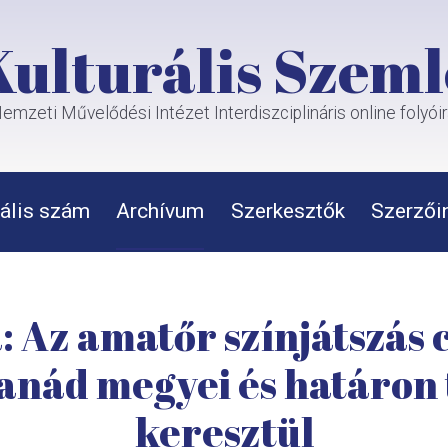
Kulturális Szeml
emzeti Művelődési Intézet Interdiszciplináris online folyói
ális szám
Archívum
Szerkesztők
Szerzői
 Az amatőr színjátszás c
nád megyei és határon 
keresztül