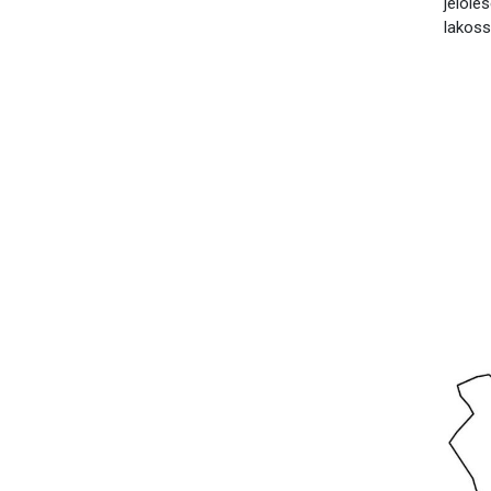
jelölés
lakoss