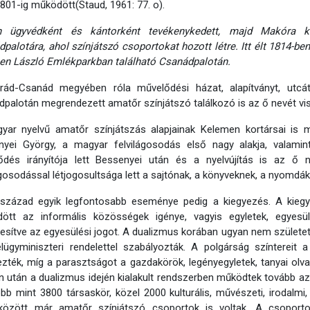
801-ig működött(Staud, 1961: 77. o).
n ügyvédként és kántorként tevékenykedett, majd Makóra kö
palotára, ahol színjátszó csoportokat hozott létre. Itt élt 1814-ben
en László Emlékparkban található Csanádpalotán.
rád-Csanád megyében róla művelődési házat, alapítványt, utcát
palotán megrendezett amatőr színjátszó találkozó is az ő nevét vise
ar nyelvű amatőr színjátszás alapjainak Kelemen kortársai is me
nyei György, a magyar felvilágosodás első nagy alakja, valami
ődés irányítója lett Bessenyei után és a nyelvújítás is az ő 
ágosodással létjogosultsága lett a sajtónak, a könyveknek, a nyomdák
 század egyik legfontosabb eseménye pedig a kiegyezés. A kieg
dött az informális közösségek igénye, vagyis egyletek, egyesü
esítve az egyesülési jogot. A dualizmus korában ugyan nem születet
lügyminiszteri rendelettel szabályozták. A polgárság színtereit 
ezték, míg a parasztságot a gazdakörök, legényegyletek, tanyai ol
n után a dualizmus idején kialakult rendszerben működtek tovább 
bb mint 3800 társaskör, közel 2000 kulturális, művészeti, irodal
között már amatőr színjátszó csoportok is voltak. A csoportok