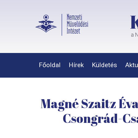
a N
Főoldal
Hírek
Küldetés
Aktu
Magné Szaitz Éva:
Csongrád-Csa