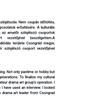
zínjátszás. Nem csupán időtöltés,
solatok erősítésére. A kulturális
 az amatőr színjátszó csoportok
t vezetőjével beszélgettem.A
gálódás területe Csongrád megye,
 színjátszó csoport vezetőjével
ing. Not only pastime or hobby but
nerations. To finalize my cultural
teur drama art group's operation. I
I have used an interview. I looked
ive drama art leader from Csongrad