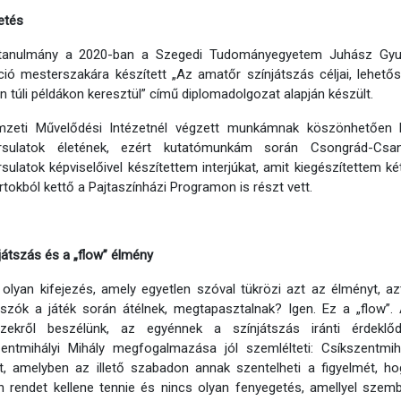
etés
tanulmány a 2020-ban a Szegedi Tudományegyetem Juhász Gyula
ió mesterszakára készített „Az amatőr színjátszás céljai, lehe
n túli példákon keresztül” című diplomadolgozat alapján készült.
zeti Művelődési Intézetnél végzett munkámnak köszönhetően h
ársulatok életének, ezért kutatómunkám során Csongrád-C
rsulatok képviselőivel készítettem interjúkat, amit kiegészítettem ké
tokból kettő a Pajtaszínházi Programon is részt vett.
játszás és a „flow” élmény
olyan kifejezés, amely egyetlen szóval tükrözi azt az élményt, a
tszók a játék során átélnek, megtapasztalnak? Igen. Ez a „flow”.
szekről beszélünk, az egyénnek a színjátszás iránti érdeklődé
zentmihályi Mihály megfogalmazása jól szemlélteti: Csíkszentmih
t, amelyben az illető szabadon annak szentelheti a figyelmét, hogy
 rendet kellene tennie és nincs olyan fenyegetés, amellyel sze