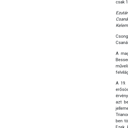
csak 1
Ezutá
Csanád
Kelem
Csong
Csanád
A magy
Besse
művel
felvil
A 19.
erősö
érvény
azt be
jellem
Triano
ben tö
Ezek 