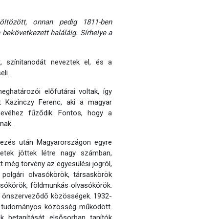
ltözött, onnan pedig 1811-ben
 bekövetkezett haláláig. Sírhelye a
, színitanodát neveztek el, és a
li.
ghatározói előfutárai voltak, így
nt Kazinczy Ferenc, aki a magyar
nevéhez fűződik. Fontos, hogy a
nak.
yezés után Magyarországon egyre
letek jöttek létre nagy számban,
t még törvény az egyesülési jogról,
a polgári olvasókörök, társaskörök
vasókörök, földmunkás olvasókörök.
az önszerveződő közösségek. 1932-
mi, tudományos közösség működött.
 betanítását elsősorban tanítók