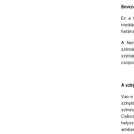
Bevez
Ez a 
mediác
határo
A Nem
színt
színtá
csopor
A szín
Van-e 
színjá
színé
Csíks
helyze
amiben