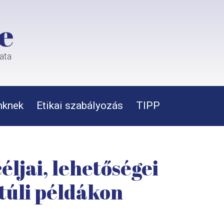
e
rata
nknek
Etikai szabályozás
TIPP
éljai, lehetőségei
túli példákon