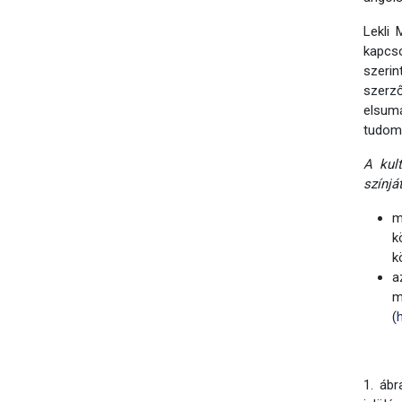
Lekli
kapcso
szerin
szerző
elsum
tudomá
A kul
színjá
m
k
k
a
m
(
1. ábr