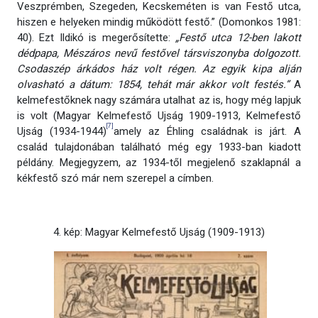
Veszprémben, Szegeden, Kecskeméten is van Festő utca,
hiszen e helyeken mindig működött festő.” (Domonkos 1981:
40). Ezt Ildikó is megerősítette:
„Festő utca 12-ben lakott
dédpapa, Mészáros nevű festővel társviszonyba dolgozott.
Csodaszép árkádos ház volt régen. Az egyik kipa alján
olvasható a dátum: 1854, tehát már akkor volt festés.”
A
kelmefestőknek nagy számára utalhat az is, hogy még lapjuk
is volt (Magyar Kelmefestő Ujság 1909-1913, Kelmefestő
[7]
Ujság (1934-1944)
amely az Éhling családnak is járt. A
család tulajdonában található még egy 1933-ban kiadott
példány. Megjegyzem, az 1934-től megjelenő szaklapnál a
kékfestő szó már nem szerepel a címben.
4. kép: Magyar Kelmefestő Ujság (1909-1913)