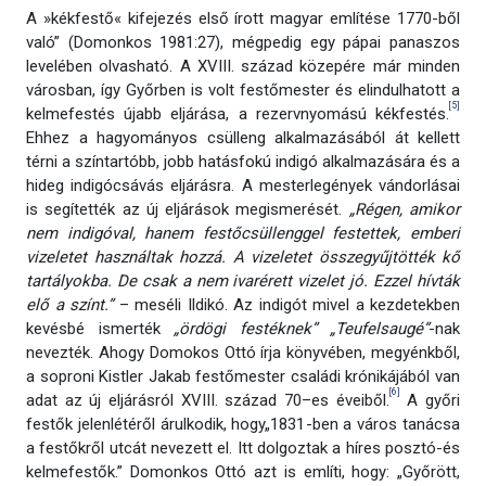
A »kékfestő« kifejezés első írott magyar említése 1770-ből
való” (Domonkos 1981:27), mégpedig egy pápai panaszos
levelében olvasható. A XVIII. század közepére már minden
városban, így Győrben is volt festőmester és elindulhatott a
[5]
kelmefestés újabb eljárása, a rezervnyomású kékfestés.
Ehhez a hagyományos csülleng alkalmazásából át kellett
térni a színtartóbb, jobb hatásfokú indigó alkalmazására és a
hideg indigócsávás eljárásra. A mesterlegények vándorlásai
is segítették az új eljárások megismerését.
„Régen, amikor
nem indigóval, hanem festőcsüllenggel festettek, emberi
vizeletet használtak hozzá. A vizeletet összegyűjtötték kő
tartályokba. De csak a nem ivarérett vizelet jó. Ezzel hívták
elő a színt.”
– meséli Ildikó. Az indigót mivel a kezdetekben
kevésbé ismerték
„ördögi festéknek”
„Teufelsaugé”
-nak
nevezték. Ahogy Domokos Ottó írja könyvében, megyénkből,
a soproni Kistler Jakab festőmester családi krónikájából van
[6]
adat az új eljárásról XVIII. század 70–es éveiből.
A győri
festők jelenlétéről árulkodik, hogy„1831-ben a város tanácsa
a festőkről utcát nevezett el. Itt dolgoztak a híres posztó-és
kelmefestők.” Domonkos Ottó azt is említi, hogy: „Győrött,