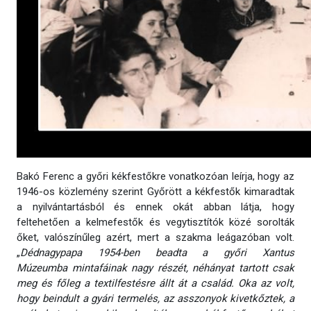
Bakó Ferenc a győri kékfestőkre vonatkozóan leírja, hogy az
1946-os közlemény szerint Győrött a kékfestők kimaradtak
a nyilvántartásból és ennek okát abban látja, hogy
feltehetően a kelmefestők és vegytisztítók közé sorolták
őket, valószínűleg azért, mert a szakma leágazóban volt.
„
Dédnagypapa 1954-ben beadta a győri Xantus
Múzeumba
mintafáinak nagy részét, néhányat tartott csak
meg és főleg a textilfestésre állt át a család. Oka az volt,
hogy beindult a gyári termelés, az asszonyok kivetkőztek, a