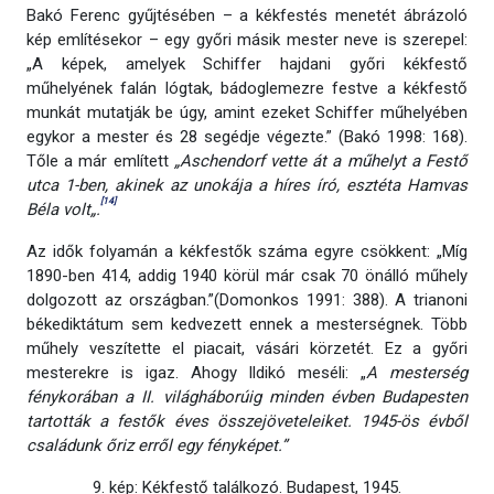
Bakó Ferenc gyűjtésében – a kékfestés menetét ábrázoló
kép említésekor – egy győri másik mester neve is szerepel:
„A képek, amelyek Schiffer hajdani győri kékfestő
műhelyének falán lógtak, bádoglemezre festve a kékfestő
munkát mutatják be úgy, amint ezeket Schiffer műhelyében
egykor a mester és 28 segédje végezte.” (Bakó 1998: 168).
Tőle a már említett
„
Aschendorf vette át a műhelyt a Festő
utca 1-ben, akinek az unokája a híres író, esztéta Hamvas
[14]
Béla volt„.
Az idők folyamán a kékfestők száma egyre csökkent: „Míg
1890-ben 414, addig 1940 körül már csak 70 önálló műhely
dolgozott az országban.”(Domonkos 1991: 388). A trianoni
békediktátum sem kedvezett ennek a mesterségnek. Több
műhely veszítette el piacait, vásári körzetét. Ez a győri
mesterekre is igaz. Ahogy Ildikó meséli: „
A mesterség
fénykorában a II. világháborúig minden évben Budapesten
tartották a festők éves összejöveteleiket. 1945-ös évből
családunk őriz erről egy fényképet.”
9. kép: Kékfestő találkozó. Budapest, 1945.