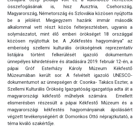
összefogásának is, hisz Ausztria, Csehország,
Magyarország, Németország és Szlovákia közösen nyújtotta
be a jelölést. Megjegyzem hazánk immár második
alkalommal vett részt közös felterjesztésben, ugyanis a
solymászatot, mint élő emberi örökséget 18 országgal
közösen nyújtottuk be. A „Kékfestés hagyománya” az
emberiség szellemi kulturális örökségének reprezentatív
listájára történt felkerülését igazoló dokumentum
ünnepélyes kihirdetésére és átadására 2019. február 12-én, a
pápai Gróf Esterházy Károly Múzeum Kékfestő
Múzeumában került sor. A felvételt igazoló UNESCO-
dokumentumot az ünnepségen dr. Csonka- Takács Eszter, a
Szellemi Kulturális Örökség Igazgatóság igazgatója adta át a
magyarországi kékfestő műhelyek számára. Emellett
elismerésben részesült a pápai Kékfestő Múzeum és a
magyarországi kékfestés hagyományainak ápolásáért
végzett tevékenységéért dr. Domonkos Ottó néprajzkutató, a
téma kiváló szakértője.