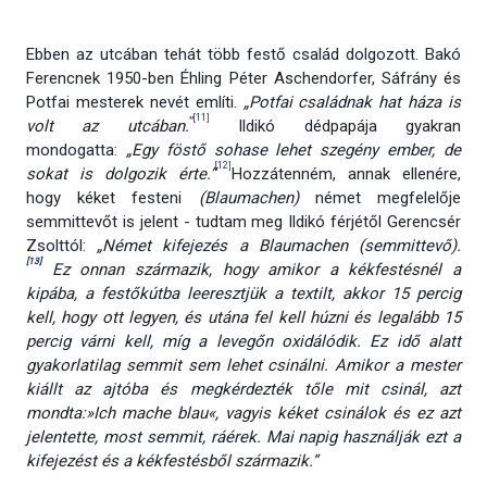
Ebben az utcában tehát több festő család dolgozott. Bakó
Ferencnek 1950-ben Éhling Péter Aschendorfer, Sáfrány és
Potfai mesterek nevét említi.
„Potfai családnak hat háza is
[11]
”
volt az utcában.
Ildikó dédpapája gyakran
mondogatta:
„Egy föstő sohase lehet szegény ember, de
[12]
sokat is dolgozik érte.”
Hozzátenném, annak ellenére,
hogy kéket festeni
(Blaumachen)
német megfelelője
semmittevőt is jelent - tudtam meg Ildikó férjétől Gerencsér
Zsolttól:
„Német kifejezés a Blaumachen (semmittevő).
[13]
Ez onnan származik, hogy amikor a kékfestésnél a
kipába, a festőkútba leeresztjük a textilt, akkor 15 percig
kell, hogy ott legyen, és utána fel kell húzni és legalább 15
percig várni kell, míg a levegőn oxidálódik. Ez idő alatt
gyakorlatilag semmit sem lehet csinálni. Amikor a mester
kiállt az ajtóba és megkérdezték tőle mit csinál, azt
mondta:»Ich mache blau«, vagyis kéket csinálok és ez azt
jelentette, most semmit, ráérek. Mai napig használják ezt a
kifejezést és a kékfestésből származik.”