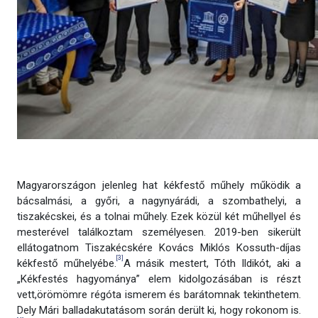
Magyarországon jelenleg hat kékfestő műhely működik a
bácsalmási, a győri, a nagynyárádi, a szombathelyi, a
tiszakécskei, és a tolnai műhely. Ezek közül két műhellyel és
mesterével találkoztam személyesen. 2019-ben sikerült
ellátogatnom Tiszakécskére Kovács Miklós Kossuth-díjas
[3]
kékfestő műhelyébe.
A másik mestert, Tóth Ildikót, aki a
„Kékfestés hagyománya” elem kidolgozásában is részt
vett,örömömre régóta ismerem és barátomnak tekinthetem.
Dely Mári balladakutatásom során derült ki, hogy rokonom is.