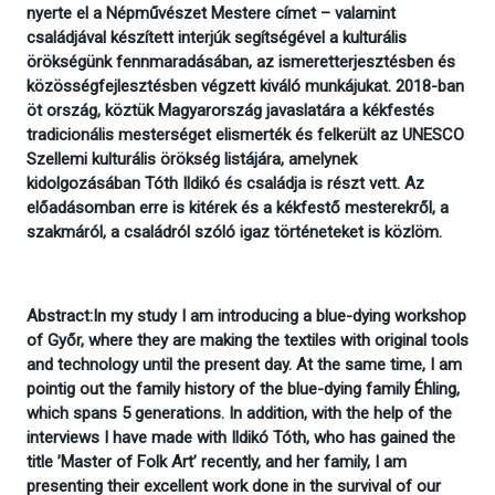
nyerte el a Népművészet Mestere címet – valamint
családjával készített interjúk segítségével a kulturális
örökségünk fennmaradásában, az ismeretterjesztésben és
közösségfejlesztésben végzett kiváló munkájukat. 2018-ban
öt ország, köztük Magyarország javaslatára a kékfestés
tradicionális mesterséget elismerték és felkerült az UNESCO
Szellemi kulturális örökség listájára, amelynek
kidolgozásában Tóth Ildikó és családja is részt vett. Az
előadásomban erre is kitérek és a kékfestő mesterekről, a
szakmáról, a családról szóló igaz történeteket is közlöm.
Abstract:In my study I am introducing a blue-dying workshop
of Győr, where they are making the textiles with original tools
and technology until the present day. At the same time, I am
pointig out the family history of the blue-dying family Éhling,
which spans 5 generations. In addition, with the help of the
interviews I have made with Ildikó Tóth, who has gained the
title ’Master of Folk Art’ recently, and her family, I am
presenting their excellent work done in the survival of our