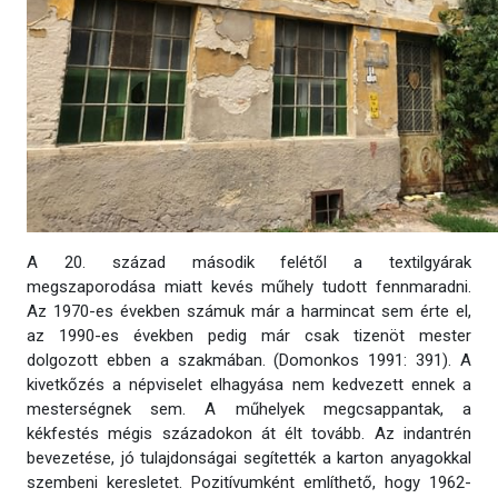
A 20. század második felétől a textilgyárak
megszaporodása miatt kevés műhely tudott fennmaradni.
Az 1970-es években számuk már a harmincat sem érte el,
az 1990-es években pedig már csak tizenöt mester
dolgozott ebben a szakmában. (Domonkos 1991: 391). A
kivetkőzés a népviselet elhagyása nem kedvezett ennek a
mesterségnek sem. A műhelyek megcsappantak, a
kékfestés mégis századokon át élt tovább. Az indantrén
bevezetése, jó tulajdonságai segítették a karton anyagokkal
szembeni keresletet. Pozitívumként említhető, hogy 1962-