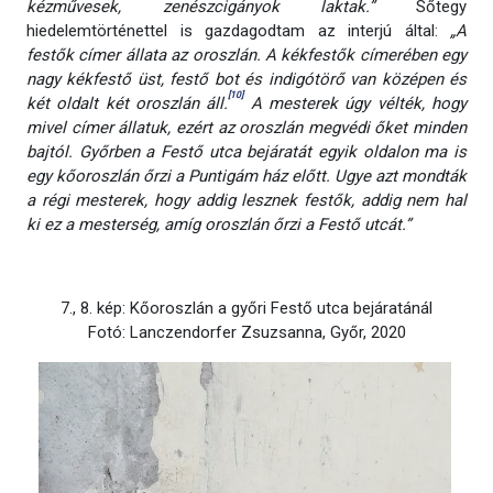
k
ézművesek, zenészcigányok laktak.
”
Sőtegy
hiedelemtörténettel is gazdagodtam az interjú által:
„A
festők címer állata az oroszlán. A kékfestők címerében egy
nagy kékfestő üst, festő bot és indigótörő van középen és
[10]
két oldalt két oroszlán áll.
A mesterek úgy vélték, hogy
mivel címer állatuk, ezért az oroszlán megvédi őket minden
bajtól. Győrben a Festő utca bejáratát egyik oldalon ma is
egy kőoroszlán őrzi a Puntigám ház előtt. Ugye azt mondták
a régi mesterek, hogy addig lesznek festők, addig nem hal
ki ez a mesterség, amíg oroszlán őrzi a Festő utcát.”
7., 8. kép: Kőoroszlán a győri Festő utca bejáratánál
Fotó: Lanczendorfer Zsuzsanna, Győr, 2020