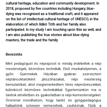
cultural heritage, education and community development. In
2018, proposed by five countries including Hungary, blue-
dying was recognised as a traditional craft, and it appeared
on the list of intellectual cultural heritage of UNESCO, in the
elaboration of which Ildikó Tóth and her family also
participated. In my study I am touching upon this as well, and
I am also publishing the true stories about blue-dying
masters, the trade and the family.
Bevezetés
Mint pedagógust és néprajzost is mindig érdekeltek a népi
mesterségek, kézműves technikák. Első munkahelyemen, a
győri Gyermekek Házában gyakran szerveztem
néptáncoktatóként játszóházakat, népi mesterség
bemutatókat, ahol megismerkedtem híres népművészekkel,
különböző kézműves technikákkal. Egyetemünkön ma is
tanítok elméletben és gyakorlatban is népi kismesterségeket.
Örömmel mondhatom, hogy tanító és gyógypedagógus
hallgatóink szívesen nemezelnek, csuhéznak, fűzik a