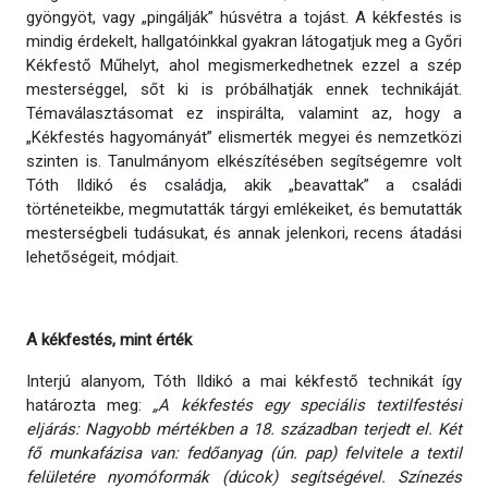
gyöngyöt, vagy „pingálják” húsvétra a tojást. A kékfestés is
mindig érdekelt, hallgatóinkkal gyakran látogatjuk meg a Győri
Kékfestő Műhelyt, ahol megismerkedhetnek ezzel a szép
mesterséggel, sőt ki is próbálhatják ennek technikáját.
Témaválasztásomat ez inspirálta, valamint az, hogy a
„Kékfestés hagyományát” elismerték megyei és nemzetközi
szinten is. Tanulmányom elkészítésében segítségemre volt
Tóth Ildikó és családja, akik „beavattak” a családi
történeteikbe, megmutatták tárgyi emlékeiket, és bemutatták
mesterségbeli tudásukat, és annak jelenkori, recens átadási
lehetőségeit, módjait.
A kékfestés, mint érték
Interjú alanyom, Tóth Ildikó a mai kékfestő technikát így
határozta meg:
„A kékfestés egy speciális textilfestési
eljárás: Nagyobb mértékben a 18. században terjedt el. Két
fő munkafázisa van: fedőanyag (ún. pap) felvitele a textil
felületére nyomóformák (dúcok) segítségével. Színezés