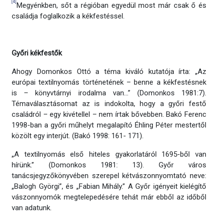
[4]
Megyénkben, sőt a régióban egyedül most már csak ő és
családja foglalkozik a kékfestéssel.
Győri kékfestők
Ahogy Domonkos Ottó a téma kiváló kutatója írta: „Az
európai textilnyomás történetének – benne a kékfestésnek
is – könyvtárnyi irodalma van…” (Domonkos 1981:7).
Témaválasztásomat az is indokolta, hogy a győri festő
családról – egy kivétellel – nem írtak bővebben. Bakó Ferenc
1998-ban a győri műhelyt megalapító Éhling Péter mestertől
közölt egy interjút. (Bakó 1998: 161- 171).
„A textilnyomás első hiteles gyakorlatáról 1695-ből van
hírünk.” (Domonkos 1981: 13). Győr város
tanácsjegyzőkönyvében szerepel kétvászonnyomtató neve:
„Balogh Györgi”, és „Fabian Mihály.” A Győr igényeit kielégítő
vászonnyomók megtelepedésére tehát már ebből az időből
van adatunk.