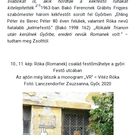
svábokat is, akik hordták a kékfestő ruhákat
[15]
kitelepítették.”
1963-ban Bakó Ferencnek Grábits Frigyes
szabómester három kékfestőt sorolt fel Győrben: „Ehling
Péter és Berec Péter 80 éven felüliek, valamint Róka nevű
fiatalabb „kelmefestő.” (Bakó 1998: 162).
„Rókáék Trianon
után kerülnek Győrbe, eredeti nevük Romanek volt.”
–
tudtam meg Zsolttól.
10.; 11. kép: Róka (Romanek) család festőműhelye a győri
Festő utcában
Az ajtón még látszik a monogram „VR” = Vitéz Róka
Fotó: Lanczendorfer Zsuzsanna, Győr, 2020