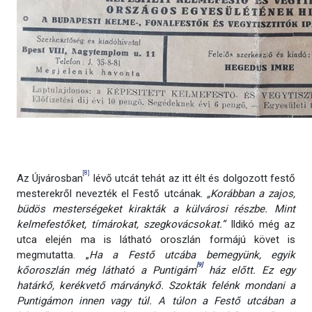
[8]
Az Újvárosban
lévő utcát tehát az itt élt és dolgozott festő
mesterekről nevezték el Festő utcának.
„Korábban a zajos,
büdös mesterségeket kirakták a külvárosi részbe. Mint
kelmefestőket, tímárokat, szegkovácsokat.”
Ildikó még az
utca elején ma is látható oroszlán formájú követ is
megmutatta. „
Ha a Festő utcába bemegyünk, egyik
[9]
kőoroszlán még látható a Puntigám
ház előtt. Ez egy
határkő, kerékvető márványkő. Szokták felénk mondani a
Puntigámon innen vagy túl. A túlon a Festő utcában a