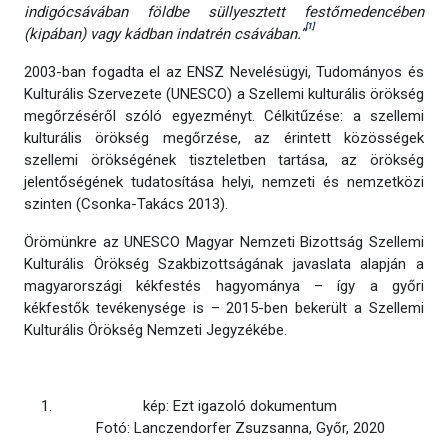
indigócsávában földbe süllyesztett festőmedencében
[1]
(kipában) vagy kádban indatrén csávában.”
2003-ban fogadta el az ENSZ Nevelésügyi, Tudományos és
Kulturális Szervezete (UNESCO) a Szellemi kulturális örökség
megőrzéséről szóló egyezményt. Célkitűzése: a szellemi
kulturális örökség megőrzése, az érintett közösségek
szellemi örökségének tiszteletben tartása, az örökség
jelentőségének tudatosítása helyi, nemzeti és nemzetközi
szinten (Csonka-Takács 2013).
Örömünkre az UNESCO Magyar Nemzeti Bizottság Szellemi
Kulturális Örökség Szakbizottságának javaslata alapján a
magyarországi kékfestés hagyománya – így a győri
kékfestők tevékenysége is – 2015-ben bekerült a Szellemi
Kulturális Örökség Nemzeti Jegyzékébe.
kép: Ezt igazoló dokumentum
Fotó: Lanczendorfer Zsuzsanna, Győr, 2020