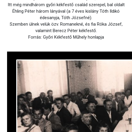
Itt még mindhárom győri kékfestő család szerepel, bal oldalt
Éhling Péter három lányával (a 7 éves kislány Tóth Ildikó
édesanyja, Tóth Józsefné).
Szemben ülnek velük özv. Romanekné, és fia Róka József,
valamint Berecz Péter kékfestő.
Forrás: Győri Kékfestő Műhely honlapja