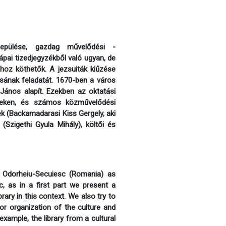
elepülése, gazdag művelődési -
ápai tizedjegyzékből való ugyan, de
ához köthetők. A jezsuiták kiűzése
ásának feladatát. 1670-ben a város
 János alapít. Ezekben az oktatási
eteken, és számos közművelődési
ek (Backamadarasi Kiss Gergely, aki
(Szigethi Gyula Mihály), költői és
om Odorheiu-Secuiesc (Romania) as
ic, as in a first part we present a
ary in this context. We also try to
for organization of the culture and
example, the library from a cultural