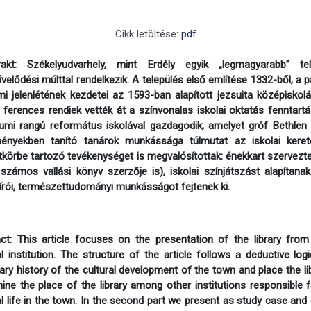
Cikk letöltése:
pdf
rakt: Székelyudvarhely, mint Erdély egyik „legmagyarabb” t
elődési múlttal rendelkezik. A település első említése 1332-ből, a p
mi jelenlétének kezdetei az 1593-ban alapított jezsuita középiskol
 ferences rendiek vették át a színvonalas iskolai oktatás fenntart
iumi rangú református iskolával gazdagodik, amelyet gróf Bethlen
ményekben tanító tanárok munkássága túlmutat az iskolai ker
tkörbe tartozó tevékenységet is megvalósítottak: énekkart szervezt
zámos vallási könyv szerzője is), iskolai színjátszást alapítanak 
rói, természettudományi munkásságot fejtenek ki.
ct: This article focuses on the presentation of the library fr
al institution. The structure of the article follows a deductive log
y history of the cultural development of the town and place the libr
ine the place of the library among other institutions responsible 
al life in the town. In the second part we present as study case and 