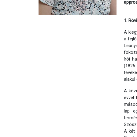
approa
1. Röv
A kieg
a fejl
Leányn
fokoza
írói h
(1826
tevéke
alakul
A közm
évvel 
másodi
lap e
termés
Szószé
A két 