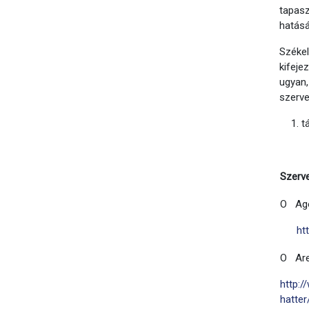
tapas
hatásá
Széke
kifeje
ugyan,
szerve
t
Szerv
O Ag
ht
O Are
http:/
hatter