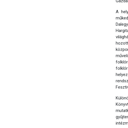
Gazdas
A hel
műkedv
Dalegy
Hargit
világh
hozott
közpon
művelő
folkló
folkl
helye
rends
Feszti
Külön
Könyvt
mutatk
gyűjte
intézm