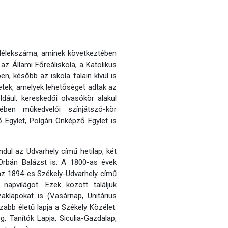
 lélekszáma, aminek következtében
az Állami Főreáliskola, a Katolikus
n, később az iskola falain kívül is
tek, amelyek lehetőséget adtak az
dául, kereskedői olvasókör alakul
ében műkedvelői színjátszó-kör
 Egylet, Polgári Önképző Egylet is
dul az Udvarhely című hetilap, két
 Orbán Balázst is. A 1800-as évek
 az 1894-es Székely-Udvarhely című
apvilágot. Ezek között találjuk
aklapokat is (Vasárnap, Unitárius
abb életű lapja a Székely Közélet.
, Tanítók Lapja, Siculia-Gazdalap,