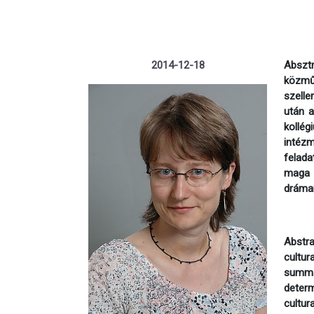
2014-12-18
Abszt
közműv
szelle
után a
kollég
intéz
felada
maga s
drámaí
Abstra
cultur
summar
determ
cultur