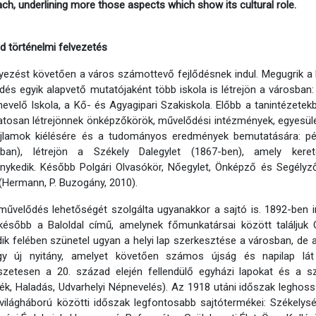
ch, underlining more those aspects which show its cultural role.
id történelmi felvezetés
yezést követően a város számottevő fejlődésnek indul. Megugrik a
ődés egyik alapvető mutatójaként több iskola is létrejön a városban: 
evelő Iskola, a Kő- és Agyagipari Szakiskola. Előbb a tanintézetekbe
tosan létrejönnek önképzőkörök, művelődési intézmények, egyesüle
ajlamok kiélésére és a tudományos eredmények bemutatására: pél
-ban), létrejön a Székely Dalegylet (1867-ben), amely keret
nykedik. Később Polgári Olvasókör, Nőegylet, Önképző és Segélyző
 (Hermann, P. Buzogány, 2010).
űvelődés lehetőségét szolgálta ugyanakkor a sajtó is. 1892-ben in
később a Baloldal című, amelynek főmunkatársai között találjuk
k felében szünetel ugyan a helyi lap szerkesztése a városban, de
gy új nyitány, amelyet követően számos újság és napilap lát n
zetesen a 20. század elején fellendülő egyházi lapokat és a sz
k, Haladás, Udvarhelyi Népnevelés). Az 1918 utáni időszak leghossz
világháború közötti időszak legfontosabb sajtótermékei: Székelység