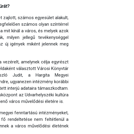
úrát?
t zajlott, számos egyesület alakult,
megfelelően számos olyan színtérrel
a mit kínál a város, és melyek azok
ák, milyen jellegű tevékenységgel
az új igények miként jelennek meg
 vezérelt, amelynek célja egyrészt
éldaként választott Városi Könyvtár
szló Judit, a Hargita Megyei
ndre, ugyanezen intézmény korábbi
tett interjú adataira támaszkodtam.
sközpont az Udvarhelyszéki kultúra
lenő város művelődési életére is.
 megyei fenntartású intézményeket,
k fő rendeltetése nem feltétlenül a
ennek a város művelődési életének