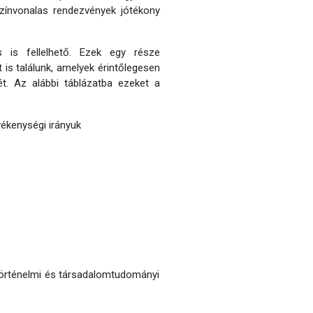
zínvonalas rendezvények jótékony
s is fellelhető. Ezek egy része
is találunk, amelyek érintőlegesen
ét. Az alábbi táblázatba ezeket a
vékenységi irányuk
örténelmi és társadalomtudományi