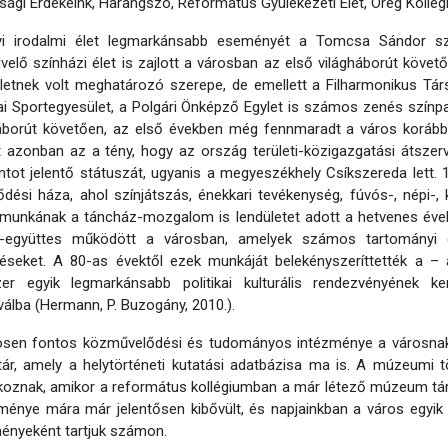
ági Érdekeink, Harangszó, Református Gyülekezeti Élet, Öreg Kollégis
yi irodalmi élet legmarkánsabb eseményét a Tomcsa Sándor szer
elő színházi élet is zajlott a városban az első világháborút köve
letnek volt meghatározó szerepe, de emellett a Filharmonikus Tár
ai Sportegyesület, a Polgári Önképző Egylet is számos zenés színp
áborút követően, az első években még fennmaradt a város korábbi
 azonban az a tény, hogy az ország területi-közigazgatási átszerv
tot jelentő státuszát, ugyanis a megyeszékhely Csíkszereda lett. 
dési háza, ahol színjátszás, énekkari tevékenység, fúvós-, népi-,
rmunkának a táncház-mozgalom is lendületet adott a hetvenes éve
ór-együttes működött a városban, amelyek számos tartományi 
zéseket. A 80-as évektől ezek munkáját belekényszeríttették a –
zer egyik legmarkánsabb politikai kulturális rendezvényének 
válba (Hermann, P. Buzogány, 2010.).
ösen fontos közművelődési és tudományos intézménye a városnak
ár, amely a helytörténeti kutatási adatbázisa ma is. A múzeumi
oznak, amikor a református kollégiumban a már létező múzeum tárg
ménye mára már jelentősen kibővült, és napjainkban a város egy
ényeként tartjuk számon.