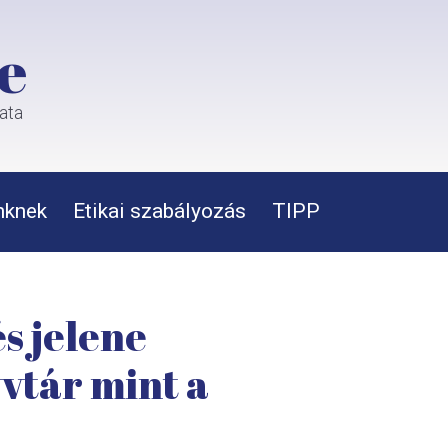
e
rata
nknek
Etikai szabályozás
TIPP
s jelene
vtár mint a