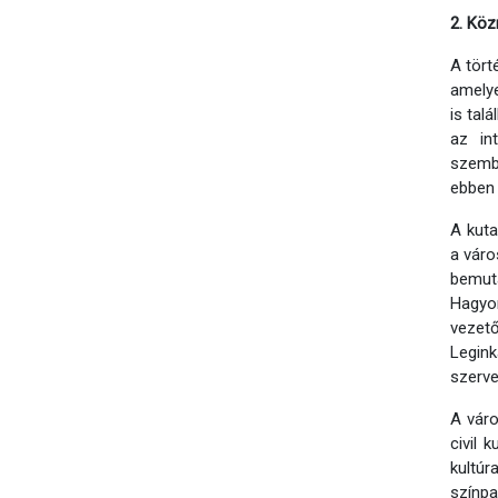
2. Köz
A tört
amelye
is tal
az int
szembe
ebben 
A kuta
a váro
bemut
Hagyom
vezető
Legink
szerve
A váro
civil 
kultúr
színpa