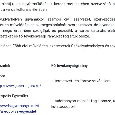
ztalhatjuk az együttműködésük keresztmetszetében szerveződő s
t a város kulturális életében.
lyudvarhelyen ugyanakkor számos civil szervezet, szerveződé
zetten művelődési célok megvalósítását szorgalmazza, de olyanokat 
 mégis érdemben szolgálják és pezsdítik a város kulturális élet
zeteket és fő tevékenységi irányukat foglaltuk össze.
áblázat: Főbb civil művelődési szervezetek Székelyudvarhelyen és te
ezetek
Fő tevékenységi irány
ora
– természet- és környezetvédelem
tp://www.green-agora.ro/
opolis Egyesület
– tudományos munkát fogja össze, t
/www.hagyomany.ro/civil-
kutatócsoport
/areopolisz-egyesulet