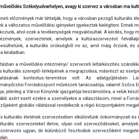
művelődés Székelyudvarhelyen, avagy ki szervez a városban ma kult
éneti előzmények már láttatják, hogy a városban pezsgő kulturális éle
k a változatos művelődési igényeket igyekeztek kielégíteni. Ennek 
álkozunk, ahol ezek a tevékenységek megvalósultak. A kérdés, hogy m
ézmények, szerveztetek, amelyek a kultúraszervezést felvállalj
sülhetünk, a kulturális örökségből mi az, amit máig őrzünk, és 
a kínálatban.
tásban a művelődési intézményi/ szervezeti leltárkészítés szándéka
s kulturális szereplő-térképének a megrajzolása, másrészt az esetp
atásának kontextus-teremtése volt. Az adatgyűjtésben Lá
ányőrzési Forrásközpont művészeti tanácsadója, valamit Szőcs E
je, jelenleg a Városi Könyvtár igazgatója beszámolóira, a velük készí
ább azért esett ezekre a személyekre a választásom, mivel a Forrá
zőjeként globális rálátással rendelkezik a régió központjaként megje
s kulturális életének szervezésében elkülönítünk önkormányzati és
kulturális szervezeteket illetve, olyan civil szerveződéseket, amelye
aszervezés ugyan, de különböző fesztiválok szervezőiként megjel
dán.