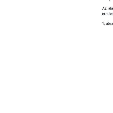
Az alá
arcula
1. ábr