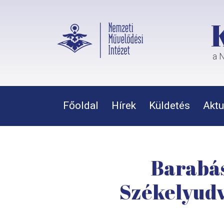
a N
Főoldal
Hírek
Küldetés
Aktu
Barabás
Székelyudv