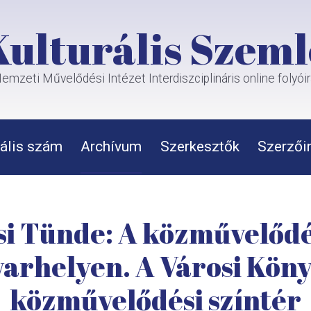
Kulturális Szeml
emzeti Művelődési Intézet Interdiszciplináris online folyói
ális szám
Archívum
Szerkesztők
Szerzői
i Tünde: A közművelődé
arhelyen. A Városi Köny
közművelődési színtér