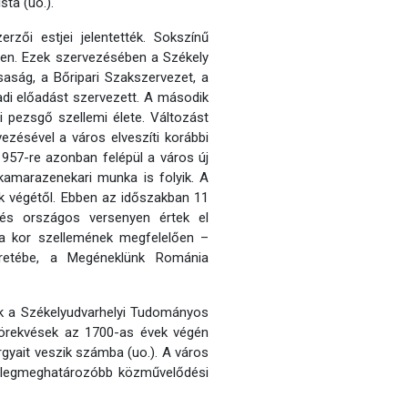
ta (uo.).
zői estjei jelentették. Sokszínű
tően. Ezek szervezésében a Székely
saság, a Bőripari Szakszervezet, a
adi előadást szervezett. A második
 pezsgő szellemi élete. Változást
ezésével a város elveszíti korábbi
1957-re azonban felépül a város új
 kamarazenekari munka is folyik. A
k végétől. Ebben az időszakban 11
és országos versenyen értek el
 a kor szellemének megfelelően –
keretébe, a Megéneklünk Románia
 a Székelyudvarhelyi Tudományos
 törekvések az 1700-as évek végén
yait veszik számba (uo.). A város
ik legmeghatározóbb közművelődési