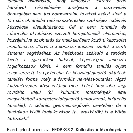
tanulási alkalmakat, nagy hangsúlyt fektetve azon
hátrányok mérséklésére, amelyeket a köznevelés
önmagában nem tud kompenzálni, továbbá esélyt kínál a
formális oktatásba való visszatéréshez szükséges tudás és
készségek elsajátításához. Cél a nem formális és
informális oktatásban szerzett kompetenciák elismerése,
hozzájárulva az oktatás és munkaerőpiac közötti kapcsolat
erősítéséhez, illetve a különböző képzési szintek közötti
átmenet segítéséhez. Az intézkedés szélesíti a tanórán
kívüli, a gyermekek tudását, képességeit fejlesztő
foglalkozások körét. A nem formális tanulás olyan
rendszerezett kompetencia- és készségfejlesztő oktatási-
tanulási forma, mely a formális nevelést-oktatást végző
intézményeken kívül valósul meg. Lehet hosszabb vagy
rövidebb idejű (pl. kulturális intézmények által
megvalósított kompetenciafejlesztő tanfolyamok, kulturális
tanodák). A délutáni gyermekmegőrzés keretében, de a
tanórákon kívüli foglalkozások (pl. szakkörök) is e körbe
tartoznak.”
Ezért jelent meg az
EFOP-3.3.2 Kulturális intézmények a