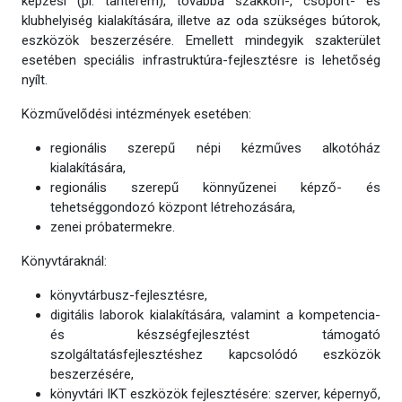
képzési (pl. tanterem), továbbá szakköri-, csoport- és
klubhelyiség kialakítására, illetve az oda szükséges bútorok,
eszközök beszerzésére. Emellett mindegyik szakterület
esetében speciális infrastruktúra-fejlesztésre is lehetőség
nyílt.
Közművelődési intézmények esetében:
regionális szerepű népi kézműves alkotóház
kialakítására,
regionális szerepű könnyűzenei képző- és
tehetséggondozó központ létrehozására,
zenei próbatermekre.
Könyvtáraknál:
könyvtárbusz-fejlesztésre,
digitális laborok kialakítására, valamint a kompetencia-
és készségfejlesztést támogató
szolgáltatásfejlesztéshez kapcsolódó eszközök
beszerzésére,
könyvtári IKT eszközök fejlesztésére: szerver, képernyő,