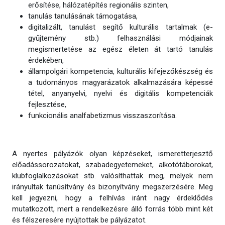
erősítése, hálózatépítés regionális szinten,
tanulás tanulásának támogatása,
digitalizált, tanulást segítő kulturális tartalmak (e-
gyűjtemény stb.) felhasználási módjainak
megismertetése az egész életen át tartó tanulás
érdekében,
állampolgári kompetencia, kulturális kifejezőkészség és
a tudományos magyarázatok alkalmazására képessé
tétel, anyanyelvi, nyelvi és digitális kompetenciák
fejlesztése,
funkcionális analfabetizmus visszaszorítása.
A nyertes pályázók olyan képzéseket, ismeretterjesztő
előadássorozatokat, szabadegyetemeket, alkotótáborokat,
klubfoglalkozásokat stb. valósíthattak meg, melyek nem
irányultak tanúsítvány és bizonyítvány megszerzésére. Meg
kell jegyezni, hogy a felhívás iránt nagy érdeklődés
mutatkozott, mert a rendelkezésre álló forrás több mint két
és félszeresére nyújtottak be pályázatot.