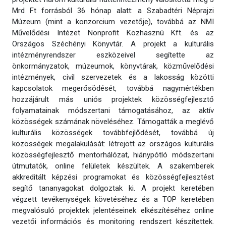
Mrd Ft forrásból 36 hónap alatt: a Szabadtéri Néprajzi
Múzeum (mint a konzorcium vezetője), továbbá az NMI
Művelődési Intézet Nonprofit Közhasznú Kft. és az
Országos Széchényi Könyvtár. A projekt a kulturális
intézményrendszer eszközeivel segítette az
önkormányzatok, múzeumok, könyvtárak, közművelődési
intézmények, civil szervezetek és a lakosság közötti
kapcsolatok megerősödését, továbbá nagymértékben
hozzájárult más uniós projektek közösségfejlesztő
folyamatainak módszertani támogatásához, az aktív
közösségek számának növeléséhez. Támogatták a meglévő
kulturális közösségek továbbfejlődését, továbbá új
közösségek megalakulását: létrejött az országos kulturális
közösségfejlesztő mentorhálózat, hiánypótló módszertani
útmutatók, online felületek készültek. A szakemberek
akkreditált képzési programokat és közösségfejlesztést
segítő tananyagokat dolgoztak ki. A projekt keretében
végzett tevékenységek követéséhez és a TOP keretében
megvalósuló projektek jelentéseinek elkészítéséhez online
vezetői információs és monitoring rendszert készítettek.