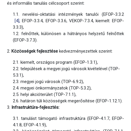
és informális tanulás célcsoport szerint:
1.1. nevelési-oktatási intézmények tanulói (EFOP-3.3.2
[4],
EFOP-3.3.4, EFOP-3.3.6, VEKOP-7.3.4, kiemelt: EFOP-
3.3.3),
1.2. felnőttek, különösen a hátrányos helyzetű felnőttek
(EFOP-3.7.3).
2.
Közösségek fejlesztése
kedvezményezettek szerint:
2.1. kiemelt, országos program (EFOP-1.3.1),
2.2. települések a megyei jogú városok kivételével (TOP-
5.3.1),
2.3. megyei jogú városok (TOP-6.9.2),
2.4. megyei önkormányzatok (TOP-5.3.2),
2.5. helyi akcióterület (TOP-7.1.1),
2.6. határon túli közösségek megerősítése (EFOP-1.12.1).
3.
Infrastruktúra-fejlesztés:
3.1. tanulást támogató infrastruktúra (EFOP-4.1.7, EFOP-
4.1.8, EFOP-4.1.9),