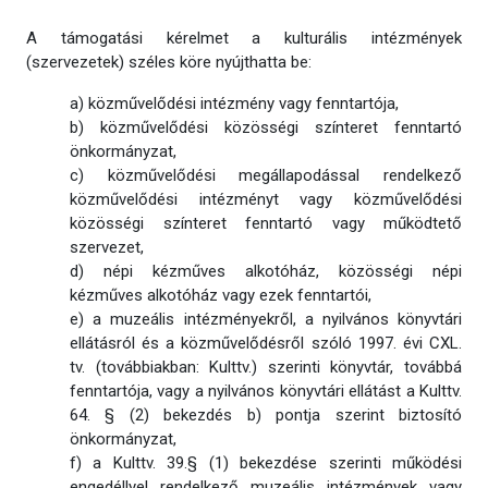
A támogatási kérelmet a kulturális intézmények
(szervezetek) széles köre nyújthatta be:
a) közművelődési intézmény vagy fenntartója,
b) közművelődési közösségi színteret fenntartó
önkormányzat,
c) közművelődési megállapodással rendelkező
közművelődési intézményt vagy közművelődési
közösségi színteret fenntartó vagy működtető
szervezet,
d) népi kézműves alkotóház, közösségi népi
kézműves alkotóház vagy ezek fenntartói,
e) a muzeális intézményekről, a nyilvános könyvtári
ellátásról és a közművelődésről szóló 1997. évi CXL.
tv. (továbbiakban: Kulttv.) szerinti könyvtár, továbbá
fenntartója, vagy a nyilvános könyvtári ellátást a Kulttv.
64. § (2) bekezdés b) pontja szerint biztosító
önkormányzat,
f) a Kulttv. 39.§ (1) bekezdése szerinti működési
engedéllyel rendelkező muzeális intézmények vagy