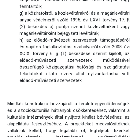
fenntartóik,
g) a köziratokról, a közlevéltárakról és a magánlevéltári
anyag védelméről szóló 1995. évi LXVI. törvény 17. §
(2) bekezdés c) pontja szerint közlevéltárként vagy
magánlevéltárként bejegyzett levéltárak,
h) az előadó-művészeti szervezetek támogatásáról
és sajátos foglalkoztatási szabályairól szóló 2008. évi
XCIX. törvény 6. § (1) bekezdése szerint kijelölt, az
előadó-művészeti szervezetek működésével
összefüggő közigazgatási hatósági és szolgáltatási
feladatokat ellátó szerv által nyilvántartásba vett
előadó-művészeti szervezetek.
Mindkét konstrukció hozzájárult a területi egyenlőtlenségek
és a szociokulturális hátrányok csökkentéséhez, valamint a
kulturális intézmények által nyújtott kínálat bővítéséhez, az
alapellátás fejlesztéséhez. A projekteket megvalósítóknak
vállalniuk kellett, hogy legalább öt, legfeljebb tizenkét