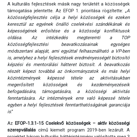
A kulturális fejlesztések másik nagy területét a közösségek
támogatása jelentette. Az EFOP 1. prioritása rögzítette: „
A
közösségfejlesztés célja a helyi közösségek és ezeken
keresztül az egyének önálló cselekvési szándékának és
képességének erősítése és a közösségi konfliktusok
oldása. Az intézkedés megteremti a TOP
közösségfejlesztési beavatkozásainak egységes
módszertani alapját, ami egyúttal felhasználható a VP-ben
is, amelyhez a helyi fejlesztések eredményességét biztosító
képzési és mentorálási hátteret biztosít. A beavatkozás
részét képezi továbbá az önkormányzatok és más helyi
közintézmények képessé tétele az aktivitásukban
megerősített közösségek és kezdeményezéseik
befogadására, támogatására, a közösségi aktivitás
fenntartására. Az intézmények erre való képessé tétele
egyben a helyi fejlesztések fenntarthatóságának garanciája
is
.”
Az
EFOP-1.3.1-15 Cselekvő közösségek – aktív közösségi
szerepvállalás
című kiemelt program 2019-ben lezárult. A
projektet három kulturális háttérintézmény valósította meg 3