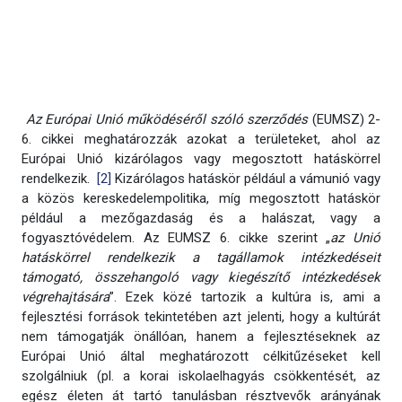
Az Európai Unió működéséről szóló szerződés
(EUMSZ) 2-
6. cikkei meghatározzák azokat a területeket, ahol az
Európai Unió kizárólagos vagy megosztott hatáskörrel
rendelkezik.
[2]
Kizárólagos hatáskör például a vámunió vagy
a közös kereskedelempolitika, míg megosztott hatáskör
például a mezőgazdaság és a halászat, vagy a
fogyasztóvédelem. Az EUMSZ 6. cikke szerint „
az Unió
hatáskörrel rendelkezik a tagállamok intézkedéseit
támogató, összehangoló vagy kiegészítő intézkedések
végrehajtására
”. Ezek közé tartozik a kultúra is, ami a
fejlesztési források tekintetében azt jelenti, hogy a kultúrát
nem támogatják önállóan, hanem a fejlesztéseknek az
Európai Unió által meghatározott célkitűzéseket kell
szolgálniuk (pl. a korai iskolaelhagyás csökkentését, az
egész életen át tartó tanulásban résztvevők arányának