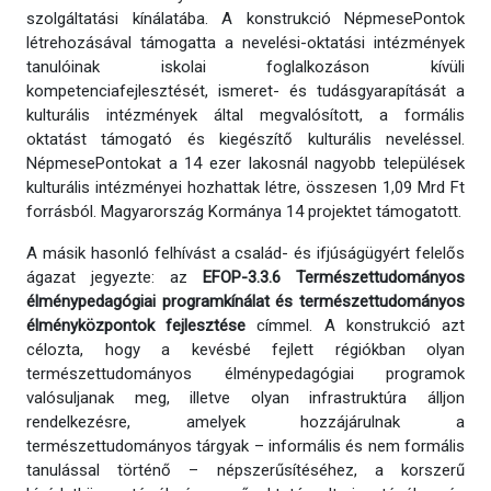
szolgáltatási kínálatába. A konstrukció NépmesePontok
létrehozásával támogatta a nevelési-oktatási intézmények
tanulóinak iskolai foglalkozáson kívüli
kompetenciafejlesztését, ismeret- és tudásgyarapítását a
kulturális intézmények által megvalósított, a formális
oktatást támogató és kiegészítő kulturális neveléssel.
NépmesePontokat a 14 ezer lakosnál nagyobb települések
kulturális intézményei hozhattak létre, összesen 1,09 Mrd Ft
forrásból. Magyarország Kormánya 14 projektet támogatott.
A másik hasonló felhívást a család- és ifjúságügyért felelős
ágazat jegyezte: az
EFOP-3.3.6 Természettudományos
élménypedagógiai programkínálat és természettudományos
élményközpontok fejlesztése
címmel. A konstrukció azt
célozta, hogy a kevésbé fejlett régiókban olyan
természettudományos élménypedagógiai programok
valósuljanak meg, illetve olyan infrastruktúra álljon
rendelkezésre, amelyek hozzájárulnak a
természettudományos tárgyak – informális és nem formális
tanulással történő – népszerűsítéséhez, a korszerű