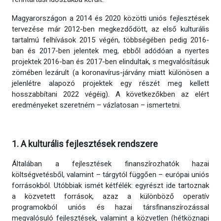
Magyarországon a 2014 és 2020 közötti uniós fejlesztések
tervezése már 2012-ben megkezdődött, az első kulturális
tartalmú felhívások 2015 végén, többségében pedig 2016-
ban és 2017-ben jelentek meg, ebből adódóan a nyertes
projektek 2016-ban és 2017-ben elindultak, s megvalósításuk
zömében lezárult (a koronavírus-járvány miatt különösen a
jelenlétre alapozó projektek egy részét meg kellett
hosszabbítani 2022 végéig). A következőkben az elért
eredményeket szeretném – vázlatosan – ismertetni.
1. A kulturális fejlesztések rendszere
Általában a fejlesztések finanszírozhatók hazai
költségvetésből, valamint – tárgytól függően – európai uniós
forrásokból. Utóbbiak ismét kétfélék: egyrészt ide tartoznak
a közvetett források, azaz a különböző operatív
programokból uniós és hazai társfinanszírozással
megvalósuló fejlesztések, valamint a közvetlen (hétköznapi