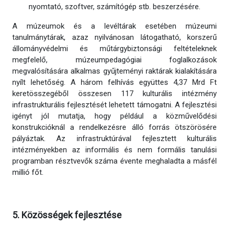
nyomtató, szoftver, számítógép stb. beszerzésére.
A múzeumok és a levéltárak esetében múzeumi
tanulmánytárak, azaz nyilvánosan látogatható, korszerű
állományvédelmi és műtárgybiztonsági feltételeknek
megfelelő, múzeumpedagógiai foglalkozások
megvalósítására alkalmas gyűjteményi raktárak kialakítására
nyílt lehetőség. A három felhívás együttes 4,37 Mrd Ft
keretösszegéből összesen 117 kulturális intézmény
infrastrukturális fejlesztését lehetett támogatni. A fejlesztési
igényt jól mutatja, hogy például a közművelődési
konstrukcióknál a rendelkezésre álló forrás ötszörösére
pályáztak. Az infrastruktúrával fejlesztett kulturális
intézményekben az informális és nem formális tanulási
programban résztvevők száma évente meghaladta a másfél
millió főt.
5. Közösségek fejlesztése