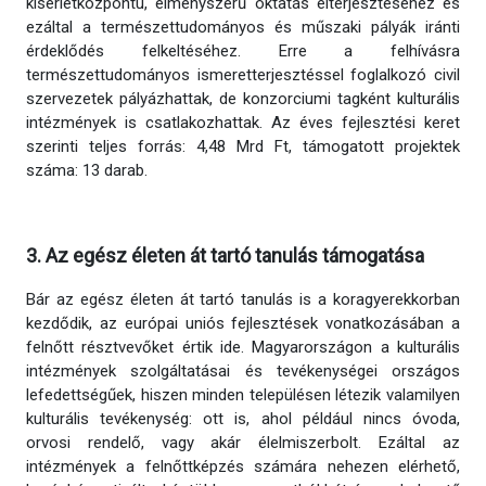
kísérletközpontú, élményszerű oktatás elterjesztéséhez és
ezáltal a természettudományos és műszaki pályák iránti
érdeklődés felkeltéséhez. Erre a felhívásra
természettudományos ismeretterjesztéssel foglalkozó civil
szervezetek pályázhattak, de konzorciumi tagként kulturális
intézmények is csatlakozhattak. Az éves fejlesztési keret
szerinti teljes forrás: 4,48 Mrd Ft, támogatott projektek
száma: 13 darab.
3. Az egész életen át tartó tanulás támogatása
Bár az egész életen át tartó tanulás is a koragyerekkorban
kezdődik, az európai uniós fejlesztések vonatkozásában a
felnőtt résztvevőket értik ide. Magyarországon a kulturális
intézmények szolgáltatásai és tevékenységei országos
lefedettségűek, hiszen minden településen létezik valamilyen
kulturális tevékenység: ott is, ahol például nincs óvoda,
orvosi rendelő, vagy akár élelmiszerbolt. Ezáltal az
intézmények a felnőttképzés számára nehezen elérhető,