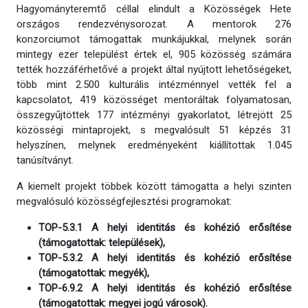
Hagyományteremtő céllal elindult a Közösségek Hete
országos rendezvénysorozat. A mentorok 276
konzorciumot támogattak munkájukkal, melynek során
mintegy ezer települést értek el, 905 közösség számára
tették hozzáférhetővé a projekt által nyújtott lehetőségeket,
több mint 2.500 kulturális intézménnyel vették fel a
kapcsolatot, 419 közösséget mentoráltak folyamatosan,
összegyűjtöttek 177 intézményi gyakorlatot, létrejött 25
közösségi mintaprojekt, s megvalósult 51 képzés 31
helyszínen, melynek eredményeként kiállítottak 1.045
tanúsítványt.
A kiemelt projekt többek között támogatta a helyi szinten
megvalósuló közösségfejlesztési programokat:
TOP-5.3.1 A helyi identitás és kohézió erősítése
(támogatottak: települések),
TOP-5.3.2 A helyi identitás és kohézió erősítése
(támogatottak: megyék),
TOP-6.9.2 A helyi identitás és kohézió erősítése
(támogatottak: megyei jogú városok).