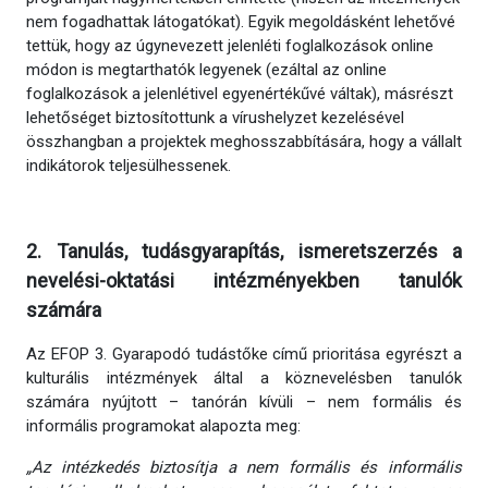
nem fogadhattak látogatókat). Egyik megoldásként lehetővé
tettük, hogy az úgynevezett jelenléti foglalkozások online
módon is megtarthatók legyenek (ezáltal az online
foglalkozások a jelenlétivel egyenértékűvé váltak), másrészt
lehetőséget biztosítottunk a vírushelyzet kezelésével
összhangban a projektek meghosszabbítására, hogy a vállalt
indikátorok teljesülhessenek.
2. Tanulás, tudásgyarapítás, ismeretszerzés a
nevelési-oktatási intézményekben tanulók
számára
Az EFOP 3. Gyarapodó tudástőke című prioritása egyrészt a
kulturális intézmények által a köznevelésben tanulók
számára nyújtott – tanórán kívüli – nem formális és
informális programokat alapozta meg:
„Az intézkedés biztosítja a nem formális és informális