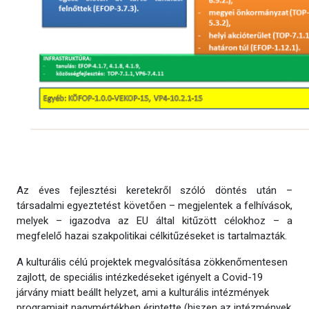
Az éves fejlesztési keretekről szóló döntés után –
társadalmi egyeztetést követően – megjelentek a felhívások,
melyek – igazodva az EU által kitűzött célokhoz – a
megfelelő hazai szakpolitikai célkitűzéseket is tartalmazták.
A kulturális célú projektek megvalósítása zökkenőmentesen
zajlott, de speciális intézkedéseket igényelt a Covid-19
járvány miatt beállt helyzet, ami a kulturális intézmények
programjait nagymértékben érintette (hiszen az intézmények