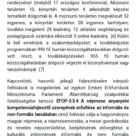
rendezvényt (melyből 11 országos konferencia). Múzeumi
területen 10, könyvtári területen 4 akkreditált képzési
tematikát dolgoztak ki. A múzeumi területen megvalósult 52
ingyenes, a könyvtári területen 28 ingyenes tanfolyam;
továbbá megjelent 29 kiadvány, 12 oktatási segédanyag és
pedagógusok számára elkészült 5 online kiadvány.
[6]
Külön
ki kell emelnünk a szakemberképzést: a továbbképzési
programokban 990 fő humán közszolgáltatásokban dolgozó
vett részt, a továbbképzéseket 955 fő humán
közszolgáltatásban dolgozó végezte el bizonyítvánnyal vagy
tanúsítvánnyal.
[7]
Kapcsolódó, hasonló jellegű fejlesztésekre irányuló
felhívások is megjelentek: az egykori Emberi Erőforrások
Minisztériuma Parlamenti Államtitkárság szakpolitikai
felelősségébe tartozó
EFOP-3.3.4 A népmese anyanyelvi
kompetenciafejlesztő szerepének erősítése az informális és
non-formális tanulásban
című felhívás célja a hagyományos
magyar népmese, a népmesemondás, a mesei gondolkodás
és nevelés népszerűsítése, beépítésének elősegítése a
kulturális intézmények informális és nem formális