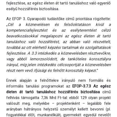
fejlesztése, az egész életen át tartó tanuláshoz való egyenlő
esélyű hozzáférés biztosítása.
Az EFOP 3. Gyarapodó tudástőke című prioritása rögzítette:
„
Cél a köznevelésen és felsőoktatáson kívül a
kompetenciafejlesztést és az esélyteremtést célzó
beavatkozásokkal megalapozni az egész életen át tartó
tanuláshoz való hozzáférést, az abban való részvételt,
továbbá az ott elérhető képzési tartalmak és szolgáltatások
fejlesztése. A 3.3 intézkedés a köznevelésben résztvevőkre,
vagy abból lemorzsolódott, de tanköteles korosztályra
irányul, míg jelen intézkedés célcsoportját a köznevelésben
részt nem vevő ifjúsági és felnőtt korosztály képezi.
”
Ennek alapján a felnőttekre irányuló nem formális és
informális tanulási programokat az
EFOP-3.7.3 Az egész
életen át tartó tanuláshoz hozzáférés biztosítása
című
felhívás támogatta 7,36 Mrd Ft-tal: ebből 129 olyan projekt
valósult meg, melyekbe – projektenként – legalább fele
arányban hátrányos helyzetű személyt kellett bevonni (pl.
fogyatékkal élőt, munkanélkülit, gyermekét egyedül nevelőt