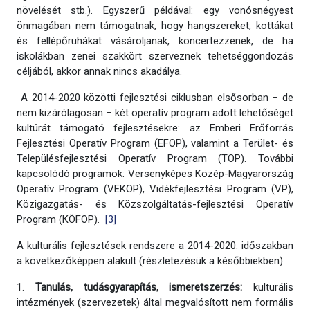
növelését stb.). Egyszerű példával: egy vonósnégyest
önmagában nem támogatnak, hogy hangszereket, kottákat
és fellépőruhákat vásároljanak, koncertezzenek, de ha
iskolákban zenei szakkört szerveznek tehetséggondozás
céljából, akkor annak nincs akadálya.
A 2014-2020 közötti fejlesztési ciklusban elsősorban – de
nem kizárólagosan – két operatív program adott lehetőséget
kultúrát támogató fejlesztésekre: az Emberi Erőforrás
Fejlesztési Operatív Program (EFOP), valamint a Terület- és
Településfejlesztési Operatív Program (TOP). További
kapcsolódó programok: Versenyképes Közép-Magyarország
Operatív Program (VEKOP), Vidékfejlesztési Program (VP),
Közigazgatás- és Közszolgáltatás-fejlesztési Operatív
Program (KÖFOP).
[3]
A kulturális fejlesztések rendszere a 2014-2020. időszakban
a következőképpen alakult (részletezésük a későbbiekben):
1.
Tanulás, tudásgyarapítás, ismeretszerzés:
kulturális
intézmények (szervezetek) által megvalósított nem formális