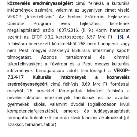
köznevelés eredményességéért
című felhívás a kulturális
intézmények számára, valamint az ugyanilyen címet viselő
VEKOP „tükörfelhívás”. Az Emberi Erőforrás Fejlesztési
Operatív Program éves fejlesztési keretének
megállapításáról szóló 1037/2016. (II. 9.) Korm. határozat
szerint az EFOP-3.3.2 keretösszege 6,57 Mrd Ft
[5].
A
felhívásra beérkezett kérelmekből 268 nem budapesti, vagy
nem Pest megyei székhelyű kulturális intézmény kapott
támogatást. Azonos tartalommal és címmel,
tükörfelhívásként a fővárosi és a Pest megyei kulturális
intézmények támogatására adott lehetőséget a
VEKOP-
7.3.4-17 Kulturális intézmények a köznevelés
eredményességéért
című felhívás 0,69 Mrd Ft forrással,
melyből 25 projektet támogattak. Mindkét felhívás a
nevelési-oktatási intézmények tanulóinak és az óvodás
gyermekek iskolai, valamint óvodai foglalkozáson kívüli
kompetenciafejlesztését, ismeret- és tudásgyarapítását
támogatta különböző tanórán kívüli tanulási alkalmakkal (pl.
szakkör, témahét, tábor).