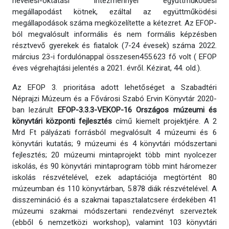
nevelési-oktatási intézménnyel együttműködési
megállapodást kötnek, ezáltal az együttműködési
megállapodások száma megközelítette a kétezret. Az EFOP-
ból megvalósult informális és nem formális képzésben
résztvevő gyerekek és fiatalok (7-24 évesek) száma 2022.
március 23-i fordulónappal összesen455.623 fő volt ( EFOP
éves végrehajtási jelentés a 2021. évről. Kézirat, 44. old.).
Az EFOP 3. prioritása adott lehetőséget a Szabadtéri
Néprajzi Múzeum és a Fővárosi Szabó Ervin Könyvtár 2020-
ban lezárult
EFOP-3.3.3-VEKOP-16 Országos múzeumi és
könyvtári központi fejlesztés
című kiemelt projektjére. A 2
Mrd Ft pályázati forrásból megvalósult 4 múzeumi és 6
könyvtári kutatás; 9 múzeumi és 4 könyvtári módszertani
fejlesztés; 20 múzeumi mintaprojekt több mint nyolcezer
iskolás, és 90 könyvtári mintaprogram több mint háromezer
iskolás részvételével, ezek adaptációja megtörtént 80
múzeumban és 110 könyvtárban, 5.878 diák részvételével. A
disszemináció és a szakmai tapasztalatcsere érdekében 41
múzeumi szakmai módszertani rendezvényt szerveztek
(ebből 6 nemzetközi workshop), valamint 103 könyvtári