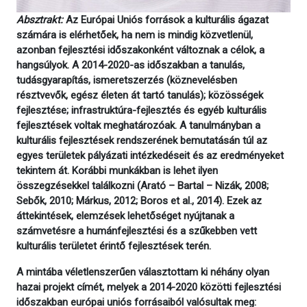
Absztrakt:
Az Európai Uniós források a kulturális ágazat
számára is elérhetőek, ha nem is mindig közvetlenül,
azonban fejlesztési időszakonként változnak a célok, a
hangsúlyok. A 2014-2020-as időszakban a tanulás,
tudásgyarapítás, ismeretszerzés (köznevelésben
résztvevők, egész életen át tartó tanulás); közösségek
fejlesztése; infrastruktúra-fejlesztés és egyéb kulturális
fejlesztések voltak meghatározóak. A tanulmányban a
kulturális fejlesztések rendszerének bemutatásán túl az
egyes területek pályázati intézkedéseit és az eredményeket
tekintem át. Korábbi munkákban is lehet ilyen
összegzésekkel találkozni (Arató – Bartal – Nizák, 2008;
Sebők, 2010; Márkus, 2012; Boros et al., 2014). Ezek az
áttekintések, elemzések lehetőséget nyújtanak a
számvetésre a humánfejlesztési és a szűkebben vett
kulturális területet érintő fejlesztések terén.
A mintába véletlenszerűen választottam ki néhány olyan
hazai projekt címét, melyek a 2014-2020 közötti fejlesztési
időszakban európai uniós forrásaiból valósultak meg: