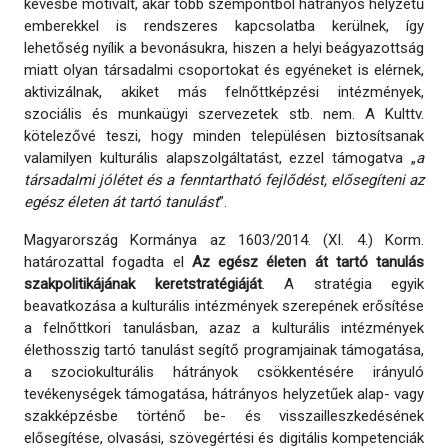
kevésbé motivált, akár több szempontból hátrányos helyzetű
emberekkel is rendszeres kapcsolatba kerülnek, így
lehetőség nyílik a bevonásukra, hiszen a helyi beágyazottság
miatt olyan társadalmi csoportokat és egyéneket is elérnek,
aktivizálnak, akiket más felnőttképzési intézmények,
szociális és munkaügyi szervezetek stb. nem. A Kulttv.
kötelezővé teszi, hogy minden településen biztosítsanak
valamilyen kulturális alapszolgáltatást, ezzel támogatva „
a
társadalmi jólétet és a fenntartható fejlődést, elősegíteni az
egész életen át tartó tanulást
”.
Magyarország Kormánya az 1603/2014. (XI. 4.) Korm.
határozattal fogadta el
Az egész életen át tartó tanulás
szakpolitikájának keretstratégiáját
. A stratégia egyik
beavatkozása a kulturális intézmények szerepének erősítése
a felnőttkori tanulásban, azaz a kulturális intézmények
élethosszig tartó tanulást segítő programjainak támogatása,
a szociokulturális hátrányok csökkentésére irányuló
tevékenységek támogatása, hátrányos helyzetűek alap- vagy
szakképzésbe történő be- és visszailleszkedésének
elősegítése, olvasási, szövegértési és digitális kompetenciák