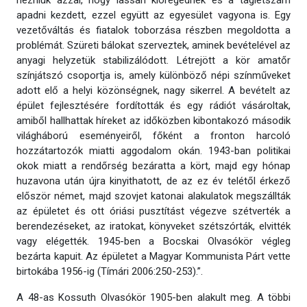
nézniük azzal, hogy lassan kiöregednek és a taglétszám
apadni kezdett, ezzel együtt az egyesület vagyona is. Egy
vezetőváltás és fiatalok toborzása részben megoldotta a
problémát. Szüreti bálokat szerveztek, aminek bevételével az
anyagi helyzetük stabilizálódott. Létrejött a kör amatőr
színjátszó csoportja is, amely különböző népi színműveket
adott elő a helyi közönségnek, nagy sikerrel. A bevételt az
épület fejlesztésére fordították és egy rádiót vásároltak,
amiből hallhattak híreket az időközben kibontakozó második
világháború eseményeiről, főként a fronton harcoló
hozzátartozók miatti aggodalom okán. 1943-ban politikai
okok miatt a rendőrség bezáratta a kört, majd egy hónap
huzavona után újra kinyithatott, de az ez év telétől érkező
először német, majd szovjet katonai alakulatok megszállták
az épületet és ott óriási pusztítást végezve szétverték a
berendezéseket, az iratokat, könyveket szétszórták, elvitték
vagy elégették. 1945-ben a Bocskai Olvasókör végleg
bezárta kapuit. Az épületet a Magyar Kommunista Párt vette
birtokába 1956-ig (Tímári 2006:250-253).”.
A 48-as Kossuth Olvasókör 1905-ben alakult meg. A többi