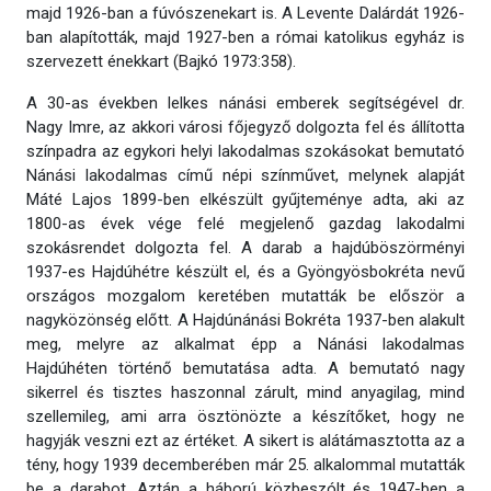
majd 1926-ban a fúvószenekart is. A Levente Dalárdát 1926-
ban alapították, majd 1927-ben a római katolikus egyház is
szervezett énekkart (Bajkó 1973:358).
A 30-as években lelkes nánási emberek segítségével dr.
Nagy Imre, az akkori városi főjegyző dolgozta fel és állította
színpadra az egykori helyi lakodalmas szokásokat bemutató
Nánási lakodalmas című népi színművet, melynek alapját
Máté Lajos 1899-ben elkészült gyűjteménye adta, aki az
1800-as évek vége felé megjelenő gazdag lakodalmi
szokásrendet dolgozta fel. A darab a hajdúböszörményi
1937-es Hajdúhétre készült el, és a Gyöngyösbokréta nevű
országos mozgalom keretében mutatták be először a
nagyközönség előtt. A Hajdúnánási Bokréta 1937-ben alakult
meg, melyre az alkalmat épp a Nánási lakodalmas
Hajdúhéten történő bemutatása adta. A bemutató nagy
sikerrel és tisztes haszonnal zárult, mind anyagilag, mind
szellemileg, ami arra ösztönözte a készítőket, hogy ne
hagyják veszni ezt az értéket. A sikert is alátámasztotta az a
tény, hogy 1939 decemberében már 25. alkalommal mutatták
be a darabot. Aztán a háború közbeszólt és 1947-ben a