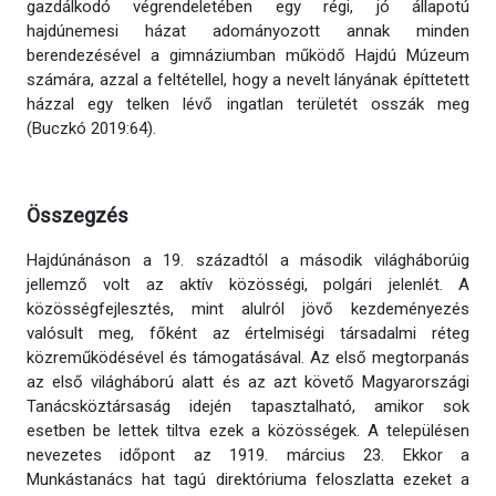
gazdálkodó végrendeletében egy régi, jó állapotú
hajdúnemesi házat adományozott annak minden
berendezésével a gimnáziumban működő Hajdú Múzeum
számára, azzal a feltétellel, hogy a nevelt lányának építtetett
házzal egy telken lévő ingatlan területét osszák meg
(Buczkó 2019:64).
Összegzés
Hajdúnánáson a 19. századtól a második világháborúig
jellemző volt az aktív közösségi, polgári jelenlét. A
közösségfejlesztés, mint alulról jövő kezdeményezés
valósult meg, főként az értelmiségi társadalmi réteg
közreműködésével és támogatásával. Az első megtorpanás
az első világháború alatt és az azt követő Magyarországi
Tanácsköztársaság idején tapasztalható, amikor sok
esetben be lettek tiltva ezek a közösségek. A településen
nevezetes időpont az 1919. március 23. Ekkor a
Munkástanács hat tagú direktóriuma feloszlatta ezeket a