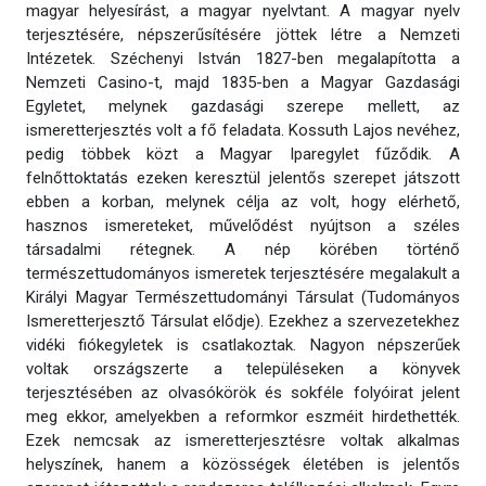
magyar helyesírást, a magyar nyelvtant. A magyar nyelv
terjesztésére, népszerűsítésére jöttek létre a Nemzeti
Intézetek. Széchenyi István 1827-ben megalapította a
Nemzeti Casino-t, majd 1835-ben a Magyar Gazdasági
Egyletet, melynek gazdasági szerepe mellett, az
ismeretterjesztés volt a fő feladata. Kossuth Lajos nevéhez,
pedig többek közt a Magyar Iparegylet fűződik. A
felnőttoktatás ezeken keresztül jelentős szerepet játszott
ebben a korban, melynek célja az volt, hogy elérhető,
hasznos ismereteket, művelődést nyújtson a széles
társadalmi rétegnek. A nép körében történő
természettudományos ismeretek terjesztésére megalakult a
Királyi Magyar Természettudományi Társulat (Tudományos
Ismeretterjesztő Társulat elődje). Ezekhez a szervezetekhez
vidéki fiókegyletek is csatlakoztak. Nagyon népszerűek
voltak országszerte a településeken a könyvek
terjesztésében az olvasókörök és sokféle folyóirat jelent
meg ekkor, amelyekben a reformkor eszméit hirdethették.
Ezek nemcsak az ismeretterjesztésre voltak alkalmas
helyszínek, hanem a közösségek életében is jelentős