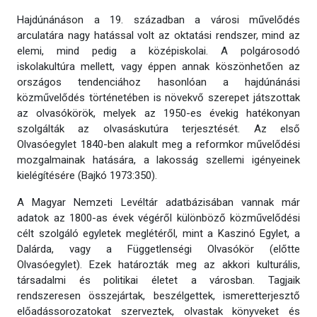
Hajdúnánáson a 19. században a városi művelődés
arculatára nagy hatással volt az oktatási rendszer, mind az
elemi, mind pedig a középiskolai. A polgárosodó
iskolakultúra mellett, vagy éppen annak köszönhetően az
országos tendenciához hasonlóan a hajdúnánási
közművelődés történetében is növekvő szerepet játszottak
az olvasókörök, melyek az 1950-es évekig hatékonyan
szolgálták az olvasáskutúra terjesztését. Az első
Olvasóegylet 1840-ben alakult meg a reformkor művelődési
mozgalmainak hatására, a lakosság szellemi igényeinek
kielégítésére (Bajkó 1973:350).
A Magyar Nemzeti Levéltár adatbázisában vannak már
adatok az 1800-as évek végéről különböző közművelődési
célt szolgáló egyletek meglétéről, mint a Kaszinó Egylet, a
Dalárda, vagy a Függetlenségi Olvasókör (előtte
Olvasóegylet). Ezek határozták meg az akkori kulturális,
társadalmi és politikai életet a városban. Tagjaik
rendszeresen összejártak, beszélgettek, ismeretterjesztő
előadássorozatokat szerveztek, olvastak könyveket és