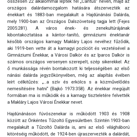
összesen 22 alkalommal léptek fel „Cantus” néven, majd az
országos dalárdamozgalom hatására átszervezték az
énekkart és 1883-ban megalakult a Hajdúnánási Dalárda,
mely 1900-ban az Országos Dalszövetség tagja lett (Fejes
2005:281). A város ének- és zenekultúrájának
kibontakoztatása a kántor-tanító, gimnáziumi énektanár
később országos karnagy Makláry Lajos nevéhez fűződik,
aki 1919-ben vette át a karnagyi pozíciót és vezetésével a
Gimnáziumi Énekkar, a Városi Dalkör és az Iparos Dalkör is
számos országos versenyen szerepelt, szép sikerekkel. Az
ő munkássága révén bontakozott ki teljességében az első
nánási dalárda jegyzőkönyvében, még az alapítás évében
leírt célkitűzés: „…a szív és erkölcs s a közművelődés
nemesítésére hatni” (Bajkó 1973:358). Az énekkar megújult
formában ma is működik és a karnagy tiszteletére felvették
a Makláry Lajos Városi Énekkar nevet.
Hajdúnánáson fúvószenekar is működött 1903 és 1908
között az Önkéntes Tűzoltó Egyesületben. Szintén 1903-ban
megalakult a Tűzoltó Dalárda is, ami az első világháború
kitöréséig működött, de 1924-ben újraszervezték a dalárdát,