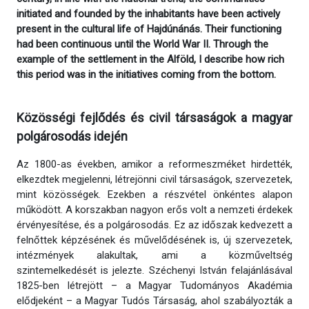
initiated and founded by the inhabitants have been actively
present in the cultural life of Hajdúnánás. Their functioning
had been continuous until the World War II. Through the
example of the settlement in the Alföld, I describe how rich
this period was in the initiatives coming from the bottom.
Közösségi fejlődés és civil társaságok a magyar
polgárosodás idején
Az 1800-as években, amikor a reformeszméket hirdették,
elkezdtek megjelenni, létrejönni civil társaságok, szervezetek,
mint közösségek. Ezekben a részvétel önkéntes alapon
működött. A korszakban nagyon erős volt a nemzeti érdekek
érvényesítése, és a polgárosodás. Ez az időszak kedvezett a
felnőttek képzésének és művelődésének is, új szervezetek,
intézmények alakultak, ami a közműveltség
szintemelkedését is jelezte. Széchenyi István felajánlásával
1825-ben létrejött – a Magyar Tudományos Akadémia
elődjeként – a Magyar Tudós Társaság, ahol szabályozták a