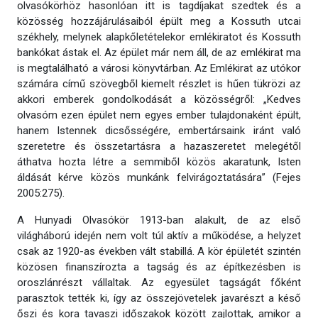
olvasókörhöz hasonlóan itt is tagdíjakat szedtek és a
közösség hozzájárulásaiból épült meg a Kossuth utcai
székhely, melynek alapkőletételekor emlékiratot és Kossuth
bankókat ástak el. Az épület már nem áll, de az emlékirat ma
is megtalálható a városi könyvtárban. Az Emlékirat az utókor
számára című szövegből kiemelt részlet is hűen tükrözi az
akkori emberek gondolkodását a közösségről: „Kedves
olvasóm ezen épület nem egyes ember tulajdonaként épült,
hanem Istennek dicsősségére, embertársaink iránt való
szeretetre és összetartásra a hazaszeretet melegétől
áthatva hozta létre a semmiből közös akaratunk, Isten
áldását kérve közös munkánk felvirágoztatására” (Fejes
2005:275).
A Hunyadi Olvasókör 1913-ban alakult, de az első
világháború idején nem volt túl aktív a működése, a helyzet
csak az 1920-as években vált stabillá. A kör épületét szintén
közösen finanszírozta a tagság és az építkezésben is
oroszlánrészt vállaltak. Az egyesület tagságát főként
parasztok tették ki, így az összejövetelek javarészt a késő
őszi és kora tavaszi időszakok között zajlottak, amikor a