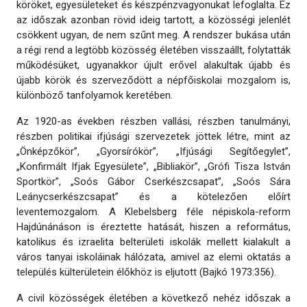
köröket, egyesületeket és készpénzvagyonukat lefoglalta. Ez
az időszak azonban rövid ideig tartott, a közösségi jelenlét
csökkent ugyan, de nem szűnt meg. A rendszer bukása után
a régi rend a legtöbb közösség életében visszaállt, folytatták
működésüket, ugyanakkor újult erővel alakultak újabb és
újabb körök és szerveződött a népfőiskolai mozgalom is,
különböző tanfolyamok keretében.
Az 1920-as években részben vallási, részben tanulmányi,
részben politikai ifjúsági szervezetek jöttek létre, mint az
„Önképzőkör”, „Gyorsírókör”, „Ifjúsági Segítőegylet”,
„Konfirmált Ifjak Egyesülete”, „Bibliakör”, „Grófi Tisza István
Sportkör”, „Soós Gábor Cserkészcsapat”, „Soós Sára
Leánycserkészcsapat” és a kötelezően előírt
leventemozgalom. A Klebelsberg féle népiskola-reform
Hajdúnánáson is éreztette hatását, hiszen a református,
katolikus és izraelita belterületi iskolák mellett kialakult a
város tanyai iskoláinak hálózata, amivel az elemi oktatás a
település külterületein élőkhöz is eljutott (Bajkó 1973:356).
A civil közösségek életében a következő nehéz időszak a