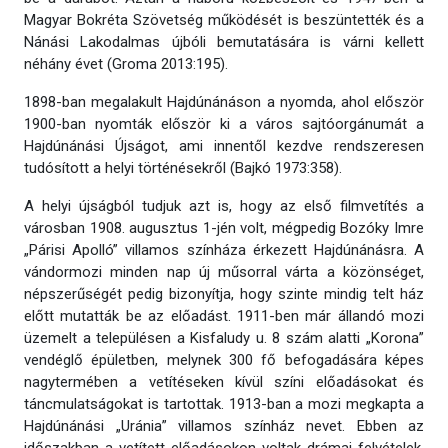
Magyar Bokréta Szövetség működését is beszüntették és a
Nánási Lakodalmas újbóli bemutatására is várni kellett
néhány évet (Groma 2013:195).
1898-ban megalakult Hajdúnánáson a nyomda, ahol először
1900-ban nyomták először ki a város sajtóorgánumát a
Hajdúnánási Újságot, ami innentől kezdve rendszeresen
tudósított a helyi történésekről (Bajkó 1973:358).
A helyi újságból tudjuk azt is, hogy az első filmvetítés a
városban 1908. augusztus 1-jén volt, mégpedig Bozóky Imre
„Párisi Apolló” villamos színháza érkezett Hajdúnánásra. A
vándormozi minden nap új műsorral várta a közönséget,
népszerűségét pedig bizonyítja, hogy szinte mindig telt ház
előtt mutatták be az előadást. 1911-ben már állandó mozi
üzemelt a településen a Kisfaludy u. 8 szám alatti „Korona”
vendéglő épületben, melynek 300 fő befogadására képes
nagytermében a vetítéseken kívül színi előadásokat és
táncmulatságokat is tartottak. 1913-ban a mozi megkapta a
Hajdúnánási „Uránia” villamos színház nevet. Ebben az