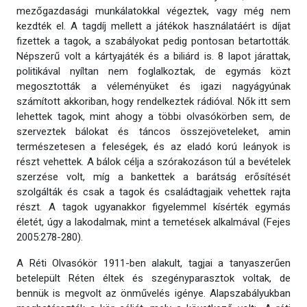
mezőgazdasági munkálatokkal végeztek, vagy még nem
kezdték el. A tagdíj mellett a játékok használatáért is díjat
fizettek a tagok, a szabályokat pedig pontosan betartották.
Népszerű volt a kártyajáték és a biliárd is. 8 lapot járattak,
politikával nyíltan nem foglalkoztak, de egymás közt
megosztották a véleményüket és igazi nagyágyúnak
számított akkoriban, hogy rendelkeztek rádióval. Nők itt sem
lehettek tagok, mint ahogy a többi olvasókörben sem, de
szerveztek bálokat és táncos összejöveteleket, amin
természetesen a feleségek, és az eladó korú leányok is
részt vehettek. A bálok célja a szórakozáson túl a bevételek
szerzése volt, míg a bankettek a barátság erősítését
szolgálták és csak a tagok és családtagjaik vehettek rajta
részt. A tagok ugyanakkor figyelemmel kísérték egymás
életét, úgy a lakodalmak, mint a temetések alkalmával (Fejes
2005:278-280).
A Réti Olvasókör 1911-ben alakult, tagjai a tanyaszerűen
betelepült Réten éltek és szegényparasztok voltak, de
bennük is megvolt az önművelés igénye. Alapszabályukban