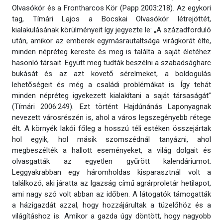
Olvasókör és a Frontharcos Kör (Papp 2003:218). Az egykori
tag, Tímári Lajos a Bocskai Olvasókör létrejöttét,
kialakulásának körülményeit így jegyezte le: „A századforduló
után, amikor az emberek egymásrautaltsága virágkorát élte,
minden népréteg kereste és meg is találta a saját életéhez
hasonló társait. Együtt meg tudták beszélni a szabadságharc
bukását és az azt követő sérelmeket, a boldogulás
lehetőségeit és még a családi problémákat is. Így tehát
minden népréteg igyekezett kialakítani a saját társaságát”
(Tímári 2006:249). Ezt történt Hajdúnánás Laponyagnak
nevezett városrészén is, ahol a város legszegényebb rétege
élt. A környék lakói főleg a hosszú téli estéken összejártak
hol egyik, hol másik szomszédnál tanyázni, ahol
megbeszélték a hallott eseményeket, a világ dolgait és
olvasgatták az egyetlen gyűrött kalendáriumot.
Leggyakrabban egy háromholdas kisparasztnál volt a
találkozó, aki járatta az Igazság című agrárproletár hetilapot,
ami nagy szó volt abban az időben. A látogatók támogatták
a házigazdát azzal, hogy hozzájárultak a tüzelőhöz és a
világításhoz is. Amikor a gazda úgy döntött, hogy nagyobb