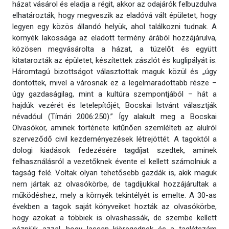
házat vásárol és eladja a régit, akkor az odajárók felbuzdulva
elhatározták, hogy megveszik az eladóvá vált épületet, hogy
legyen egy közös állandó helyük, ahol találkozni tudnak. A
környék lakossága az eladott termény árából hozzájárulva,
közösen megvásárolta a házat, a tüzelőt és együtt
kitatarozták az épületet, készítettek zászlót és kuglipályát is.
Háromtagú bizottságot választottak maguk közül és „úgy
döntöttek, mivel a városnak ez a legelmaradottabb része –
úgy gazdaságilag, mint a kultúra szempontjából – hát a
hajdúk vezérét és letelepítőjét, Bocskai Istvánt választják
névadóul (Tímári 2006:250).” Így alakult meg a Bocskai
Olvasókör, aminek története kitűnően szemlélteti az alulról
szerveződő civil kezdeményezések létrejöttét. A tagoktól a
dologi kiadások fedezésére tagdíjat szedtek, aminek
felhasználásról a vezetőknek évente el kellett számolniuk a
tagság felé. Voltak olyan tehetősebb gazdák is, akik maguk
nem jártak az olvasókörbe, de tagdíjukkal hozzájárultak a
működéshez, mely a környék tekintélyét is emelte. A 30-as
években a tagok saját könyveiket hozták az olvasókörbe,
hogy azokat a többiek is olvashassák, de szembe kellett