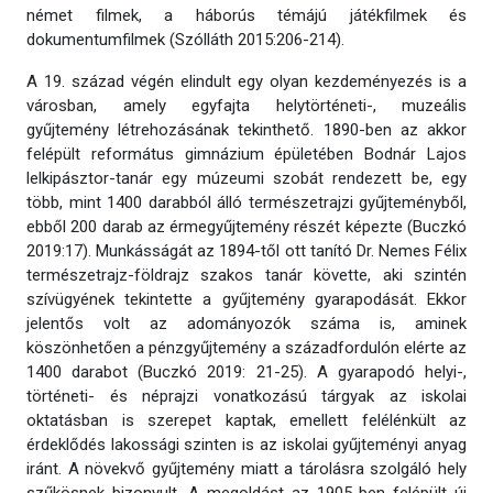
német filmek, a háborús témájú játékfilmek és
dokumentumfilmek (Szólláth 2015:206-214).
A 19. század végén elindult egy olyan kezdeményezés is a
városban, amely egyfajta helytörténeti-, muzeális
gyűjtemény létrehozásának tekinthető. 1890-ben az akkor
felépült református gimnázium épületében Bodnár Lajos
lelkipásztor-tanár egy múzeumi szobát rendezett be, egy
több, mint 1400 darabból álló természetrajzi gyűjteményből,
ebből 200 darab az érmegyűjtemény részét képezte (Buczkó
2019:17). Munkásságát az 1894-től ott tanító Dr. Nemes Félix
természetrajz-földrajz szakos tanár követte, aki szintén
szívügyének tekintette a gyűjtemény gyarapodását. Ekkor
jelentős volt az adományozók száma is, aminek
köszönhetően a pénzgyűjtemény a századfordulón elérte az
1400 darabot (Buczkó 2019: 21-25). A gyarapodó helyi-,
történeti- és néprajzi vonatkozású tárgyak az iskolai
oktatásban is szerepet kaptak, emellett felélénkült az
érdeklődés lakossági szinten is az iskolai gyűjteményi anyag
iránt. A növekvő gyűjtemény miatt a tárolásra szolgáló hely