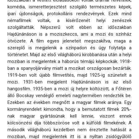
időszakban a vetített előadásokon voltak drámai felvételek,
komédia, ismeretterjesztést szolgáló természetes képek,
ipari újdonságok, protokolláris rendezvények. Ezek mind
némafilmek voltak, a kísérőzenét helyi zenészek
szolgáltatták. Népszerű volt ebben az időszakban
Hajdúnánáson is a moziszkeccs, ami a mozi és színház
ötvözete. A film egyes jeleneteit megszakítva, maga a
szereplő is megjelenik a színpadon és úgy folytatja a
történetet. Majd az első világháború kirobbanása után a helyi
moziban is megjelentek a háborús témájú képkockák. 1918-
ban a spanyoljárvány miatt a mozikat országosan bezárták.
1919-ben volt újabb filmvetítés, majd 1925-ig szünetelt a
mozi. 1931-ben megjelent Hajdúnánáson is az első
hangosfilm. 1935-ben a mozi új helyre költözött, a Főtéren
álló Bocskay vendéglő emeleti nagytermében rendezték be.
Ezekben az években megnőtt a magyar filmek aránya. Egy
kormányrendelet kimondta, hogy a bemutatott filmek 20%-
nak magyar gyártásúnak kell lennie, viszont ennek
kölcsönzési díja többszöröse volt a külföldi filmekének. A
második világháború kezdetben nem éreztette hatását a
moziban, majd megjelentek itt is a nyíltan zsidógyűlölő