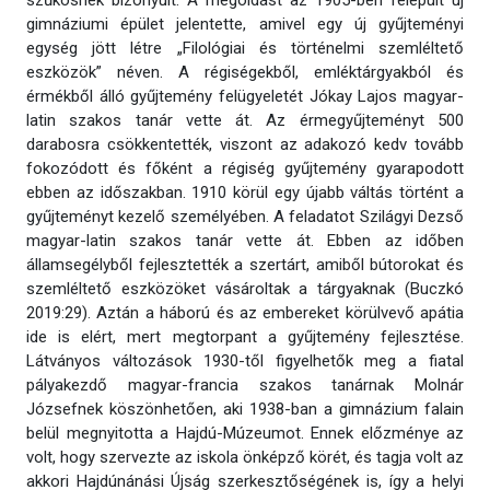
szűkösnek bizonyult. A megoldást az 1905-ben felépült új
gimnáziumi épület jelentette, amivel egy új gyűjteményi
egység jött létre „Filológiai és történelmi szemléltető
eszközök” néven. A régiségekből, emléktárgyakból és
érmékből álló gyűjtemény felügyeletét Jókay Lajos magyar-
latin szakos tanár vette át. Az érmegyűjteményt 500
darabosra csökkentették, viszont az adakozó kedv tovább
fokozódott és főként a régiség gyűjtemény gyarapodott
ebben az időszakban. 1910 körül egy újabb váltás történt a
gyűjteményt kezelő személyében. A feladatot Szilágyi Dezső
magyar-latin szakos tanár vette át. Ebben az időben
államsegélyből fejlesztették a szertárt, amiből bútorokat és
szemléltető eszközöket vásároltak a tárgyaknak (Buczkó
2019:29). Aztán a háború és az embereket körülvevő apátia
ide is elért, mert megtorpant a gyűjtemény fejlesztése.
Látványos változások 1930-től figyelhetők meg a fiatal
pályakezdő magyar-francia szakos tanárnak Molnár
Józsefnek köszönhetően, aki 1938-ban a gimnázium falain
belül megnyitotta a Hajdú-Múzeumot. Ennek előzménye az
volt, hogy szervezte az iskola önképző körét, és tagja volt az
akkori Hajdúnánási Újság szerkesztőségének is, így a helyi