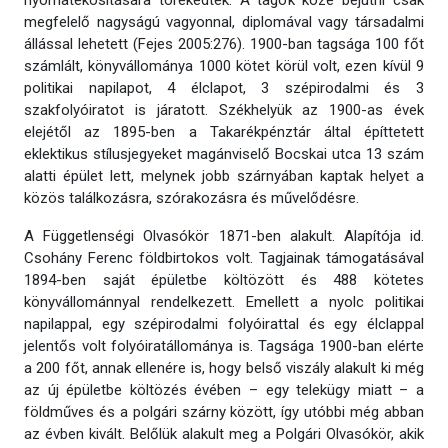
nyomatékosítására törekedtek. A tagok közé bejutni csak
megfelelő nagyságú vagyonnal, diplomával vagy társadalmi
állással lehetett (Fejes 2005:276). 1900-ban tagsága 100 főt
számlált, könyvállománya 1000 kötet körül volt, ezen kívül 9
politikai napilapot, 4 élclapot, 3 szépirodalmi és 3
szakfolyóiratot is járatott. Székhelyük az 1900-as évek
elejétől az 1895-ben a Takarékpénztár által építtetett
eklektikus stílusjegyeket magánviselő Bocskai utca 13 szám
alatti épület lett, melynek jobb szárnyában kaptak helyet a
közös találkozásra, szórakozásra és művelődésre.
A Függetlenségi Olvasókör 1871-ben alakult. Alapítója id.
Csohány Ferenc földbirtokos volt. Tagjainak támogatásával
1894-ben saját épületbe költözött és 488 kötetes
könyvállománnyal rendelkezett. Emellett a nyolc politikai
napilappal, egy szépirodalmi folyóirattal és egy élclappal
jelentős volt folyóiratállománya is. Tagsága 1900-ban elérte
a 200 főt, annak ellenére is, hogy belső viszály alakult ki még
az új épületbe költözés évében – egy telekügy miatt – a
földműves és a polgári szárny között, így utóbbi még abban
az évben kivált. Belőlük alakult meg a Polgári Olvasókör, akik