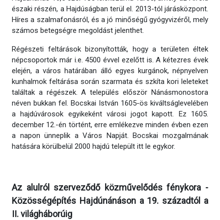
északi részén, a Hajdúságban terül el. 2013-tól járásközpont.
Híres a szalmafonásról, és a jó minőségű gyógyvizéről, mely
számos betegségre megoldást jelenthet.
Régészeti feltárások bizonyították, hogy a területen éltek
népcsoportok már i.e. 4500 évvel ezelőtt is. A kétezres évek
elején, a város határában álló egyes kurgánok, népnyelven
kunhalmok feltárása során szarmata és szkíta kori leleteket
találtak a régészek. A település először Nánásmonostora
néven bukkan fel. Bocskai István 1605-ös kiváltságlevelében
a hajdúvárosok egyikeként városi jogot kapott. Ez 1605.
december 12.-én történt, erre emlékezve minden évben ezen
a napon ünneplik a Város Napját. Bocskai mozgalmának
hatására körülbelül 2000 hajdú települt itt le egykor.
Az alulról szerveződő közművelődés fénykora -
Közösségépítés Hajdúnánáson a 19. századtól a
II. világháborúig