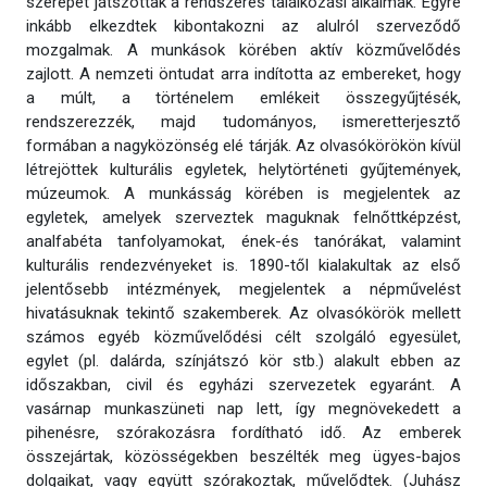
szerepet játszottak a rendszeres találkozási alkalmak. Egyre
inkább elkezdtek kibontakozni az alulról szerveződő
mozgalmak. A munkások körében aktív közművelődés
zajlott. A nemzeti öntudat arra indította az embereket, hogy
a múlt, a történelem emlékeit összegyűjtésék,
rendszerezzék, majd tudományos, ismeretterjesztő
formában a nagyközönség elé tárják. Az olvasókörökön kívül
létrejöttek kulturális egyletek, helytörténeti gyűjtemények,
múzeumok. A munkásság körében is megjelentek az
egyletek, amelyek szerveztek maguknak felnőttképzést,
analfabéta tanfolyamokat, ének-és tanórákat, valamint
kulturális rendezvényeket is. 1890-től kialakultak az első
jelentősebb intézmények, megjelentek a népművelést
hivatásuknak tekintő szakemberek. Az olvasókörök mellett
számos egyéb közművelődési célt szolgáló egyesület,
egylet (pl. dalárda, színjátszó kör stb.) alakult ebben az
időszakban, civil és egyházi szervezetek egyaránt. A
vasárnap munkaszüneti nap lett, így megnövekedett a
pihenésre, szórakozásra fordítható idő. Az emberek
összejártak, közösségekben beszélték meg ügyes-bajos
dolgaikat, vagy együtt szórakoztak, művelődtek. (Juhász