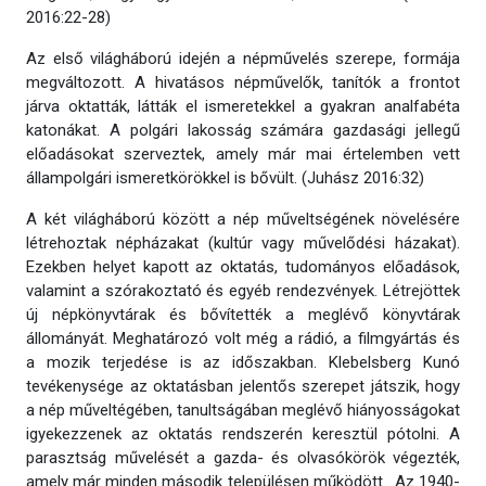
2016:22-28)
Az első világháború idején a népművelés szerepe, formája
megváltozott. A hivatásos népművelők, tanítók a frontot
járva oktatták, látták el ismeretekkel a gyakran analfabéta
katonákat. A polgári lakosság számára gazdasági jellegű
előadásokat szerveztek, amely már mai értelemben vett
állampolgári ismeretkörökkel is bővült. (Juhász 2016:32)
A két világháború között a nép műveltségének növelésére
létrehoztak népházakat (kultúr vagy művelődési házakat).
Ezekben helyet kapott az oktatás, tudományos előadások,
valamint a szórakoztató és egyéb rendezvények. Létrejöttek
új népkönyvtárak és bővítették a meglévő könyvtárak
állományát. Meghatározó volt még a rádió, a filmgyártás és
a mozik terjedése is az időszakban. Klebelsberg Kunó
tevékenysége az oktatásban jelentős szerepet játszik, hogy
a nép műveltégében, tanultságában meglévő hiányosságokat
igyekezzenek az oktatás rendszerén keresztül pótolni. A
parasztság művelését a gazda- és olvasókörök végezték,
amely már minden második településen működött. Az 1940-