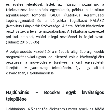
es évekre jelentősek lettek az ifjúsági mozgalmak, a
felekezethez kapcsolódó egyesületek, például a katolikus
agrárifjúságot tömörítő KALOT (Katolikus Agrárifjúsági
Legényegyesület) és a leányokkal foglalkozó KALÁSZ
(Katolikus Lánykörök Szövetsége. A fiatal férfiak kötelezően
részt vettek a leventemozgalomban. A félkatonai szervezet
politikai, erkölcsi, vallási jellegű neveléssel is foglalkozott.
(Juhász 2016:33-36)
A polgárosodás kezdetétől a második világháborúig, kisebb
megszakításokkal ugyan, de jellemző volt a közösségi élet
pezsgése, a művelődésre törekvés, a civil egyesületek
létrejötte Magyarország településein, így egy alföldi
kisvárosban, Hajdúnánáson is.
Hajdúnánás – Bocskai egyik kiváltságos
települése
Hajdúnánás 16,5 ezer fős lélekszámú város, amely az Alföld