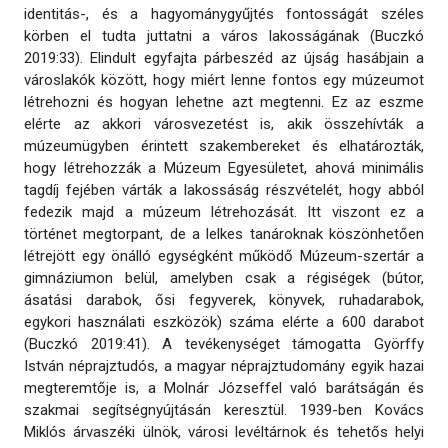
identitás-, és a hagyománygyűjtés fontosságát széles
körben el tudta juttatni a város lakosságának (Buczkó
2019:33). Elindult egyfajta párbeszéd az újság hasábjain a
városlakók között, hogy miért lenne fontos egy múzeumot
létrehozni és hogyan lehetne azt megtenni. Ez az eszme
elérte az akkori városvezetést is, akik összehívták a
múzeumügyben érintett szakembereket és elhatározták,
hogy létrehozzák a Múzeum Egyesületet, ahová minimális
tagdíj fejében várták a lakossáság részvételét, hogy abból
fedezik majd a múzeum létrehozását. Itt viszont ez a
történet megtorpant, de a lelkes tanároknak köszönhetően
létrejött egy önálló egységként működő Múzeum-szertár a
gimnáziumon belül, amelyben csak a régiségek (bútor,
ásatási darabok, ősi fegyverek, könyvek, ruhadarabok,
egykori használati eszközök) száma elérte a 600 darabot
(Buczkó 2019:41). A tevékenységet támogatta Györffy
István néprajztudós, a magyar néprajztudomány egyik hazai
megteremtője is, a Molnár Józseffel való barátságán és
szakmai segítségnyújtásán keresztül. 1939-ben Kovács
Miklós árvaszéki ülnök, városi levéltárnok és tehetős helyi