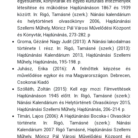
egyesületek, könyvtárak és egyéb kulturális intézmények
létesítése és működése Hajdúnánáson 1867 és 1939
között. In: Rigó, Tamásné (szerk.): Nánási kalendárium
és helytörténeti olvasókönyv 2006, Hajdúnánási
Szellemi Műhely, Móricz Pál Városi Művelődési Központ
és Könyvtár, Hajdúnánás, 273-282. p
Groma, Gézáné Nagy Judit (2013): A Nánási lakodalmas
története I. rész. In: Rigó, Tamásné (szerk.) (2013):
Hajdúnánási Kalendárium 2013, Hajdúnánási Szellemi
Műhely, Hajdúnánás, 195-198. p.
Juhász, Erika (2016)
:
A felnőttek képzése és
művelődése egykor és ma Magyarországon. Debrecen,
Csokonai Kiadó
Szólláth, Zoltán (2015): Kell egy mozi: Filmvetítések
Hajdúnánáson 1945 előtt. In: Rigó, Tamásné (szerk.):
Nánási Kalendárium és Helytörténeti Olvasókönyv 2015,
Hajdúnánási Szellemi Műhely, Hajdúnánás, 206-214. p.
Tímári, Lajos (2006): A Hajdúnánási Bocska-i Olvasókör
története. In: Rigó, Tamásné (szerk.): Nánási
Kalendárium 2007: Rigó Tamásné, Hajdúnánási Szellemi
Műhely, Móricz Pál Városi Művelődési Központ és