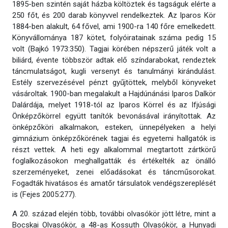
1895-ben szintén saját házba költöztek és tagságuk elérte a
250 főt, és 200 darab könyvvel rendelkeztek. Az Iparos Kör
1884-ben alakult, 64 fővel, ami 1900-ra 140 főre emelkedett.
Könyvállománya 187 kötet, folyóiratainak száma pedig 15
volt (Bajkó 1973:350). Tagjai körében népszerű játék volt a
biliárd, évente többször adtak elő színdarabokat, rendeztek
táncmulatságot, kugli versenyt és tanulmányi kirándulást.
Estély szervezésével pénzt gyűjtöttek, melyből könyveket
vásároltak. 1900-ban megalakult a Hajdúnánási Iparos Dalkör
Dalárdája, melyet 1918-tól az Iparos Körrel és az Ifjúsági
Önképzőkörrel együtt tanítók bevonásával irányítottak. Az
önképzőköri alkalmakon, esteken, ünnepélyeken a helyi
gimnázium önképzőkörének tagjai és egyetemi hallgatók is
részt vettek. A heti egy alkalommal megtartott zártkörű
foglalkozásokon meghallgatták és értékelték az önálló
szerzeményeket, zenei előadásokat és táncműsorokat.
Fogadták hivatásos és amatőr társulatok vendégszereplését
is (Fejes 2005:277).
A 20. század elején több, további olvasókör jött létre, mint a
Bocskai Olvasókör, a 48-as Kossuth Olvasókör, a Hunyadi