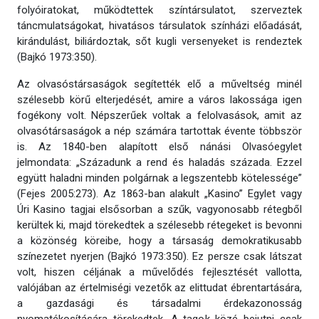
folyóiratokat, működtettek színtársulatot, szerveztek
táncmulatságokat, hivatásos társulatok színházi előadását,
kirándulást, biliárdoztak, sőt kugli versenyeket is rendeztek
(Bajkó 1973:350).
Az olvasóstársaságok segítették elő a műveltség minél
szélesebb körű elterjedését, amire a város lakossága igen
fogékony volt. Népszerűek voltak a felolvasások, amit az
olvasótársaságok a nép számára tartottak évente többször
is. Az 1840-ben alapított első nánási Olvasóegylet
jelmondata: „Századunk a rend és haladás százada. Ezzel
együtt haladni minden polgárnak a legszentebb kötelessége”
(Fejes 2005:273). Az 1863-ban alakult „Kasino” Egylet vagy
Úri Kasino tagjai elsősorban a szűk, vagyonosabb rétegből
kerültek ki, majd törekedtek a szélesebb rétegeket is bevonni
a közönség köreibe, hogy a társaság demokratikusabb
színezetet nyerjen (Bajkó 1973:350). Ez persze csak látszat
volt, hiszen céljának a művelődés fejlesztését vallotta,
valójában az értelmiségi vezetők az elittudat ébrentartására,
a gazdasági és társadalmi érdekazonosság