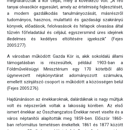
meghatározták a kör célját, mely a következő volt: „A réti
tanyai olvasókör egyesület, amely az értelmiség fejlesztését,
a modern gazdálkodás tanulmányozását, másrészről
tudományos, hasznos, mulattató és gazdasági szakirányú
könyvek, előadások, felolvasások és hírlapok olvasása által
tűzvén főfeladatául és céljául; egyszersmind üres idejének
illedelmes és kedélyes eltöltésére igyekszik” (Fejes
2005:277).
A városban működött Gazda Kör is, akik sokoldalú állami
támogatásban is részesültek, például 1903-ban a
Földművelésügyi Minisztérium egy 170 kötetből álló
úgynevezett népkönyvtárat adományozott számukra,
emellett színjátszó csoport is működött a közösségen belül
(Fejes 2005:276).
Hajdúnánáson az énekkaroknak, dalárdáknak is nagy múltjuk
volt és népszerűek voltak a lakosság körében. Az első
ismert énekkar az Összhangzatos Énekkar nevet viselte és a
város néptanítói alapították meg 1859-ben. Először 1860-
ban református temetésen énekeltek. 1861 és 1877 között