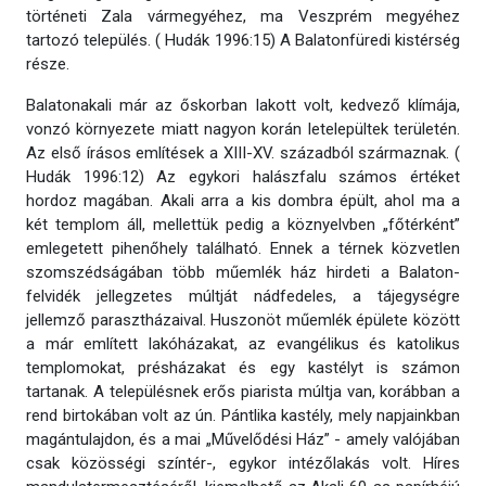
történeti Zala vármegyéhez, ma Veszprém megyéhez
tartozó település. ( Hudák 1996:15) A Balatonfüredi kistérség
része.
Balatonakali már az őskorban lakott volt, kedvező klímája,
vonzó környezete miatt nagyon korán letelepültek területén.
Az első írásos említések a XIII-XV. századból származnak. (
Hudák 1996:12) Az egykori halászfalu számos értéket
hordoz magában. Akali arra a kis dombra épült, ahol ma a
két templom áll, mellettük pedig a köznyelvben „főtérként”
emlegetett pihenőhely található. Ennek a térnek közvetlen
szomszédságában több műemlék ház hirdeti a Balaton-
felvidék jellegzetes múltját nádfedeles, a tájegységre
jellemző parasztházaival. Huszonöt műemlék épülete között
a már említett lakóházakat, az evangélikus és katolikus
templomokat, présházakat és egy kastélyt is számon
tartanak. A településnek erős piarista múltja van, korábban a
rend birtokában volt az ún. Pántlika kastély, mely napjainkban
magántulajdon, és a mai „Művelődési Ház” - amely valójában
csak közösségi színtér-, egykor intézőlakás volt. Híres