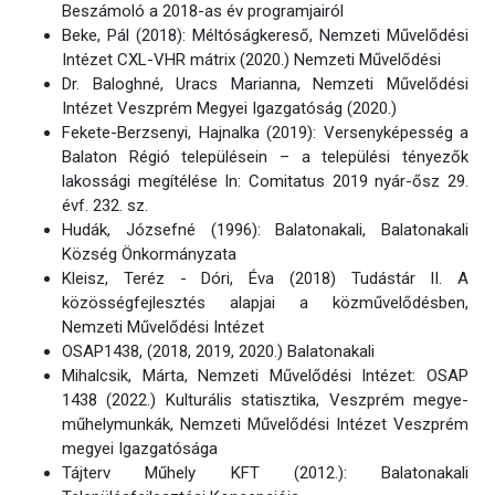
Beszámoló a 2018-as év programjairól
Beke, Pál (2018): Méltóságkereső, Nemzeti Művelődési
Intézet CXL-VHR mátrix (2020.) Nemzeti Művelődési
Dr. Baloghné, Uracs Marianna, Nemzeti Művelődési
Intézet Veszprém Megyei Igazgatóság (2020.)
Fekete-Berzsenyi, Hajnalka (2019): Versenyképesség a
Balaton Régió településein – a települési tényezők
lakossági megítélése In: Comitatus 2019 nyár-ősz 29.
évf. 232. sz.
Hudák, Józsefné (1996): Balatonakali, Balatonakali
Község Önkormányzata
Kleisz, Teréz - Dóri, Éva (2018) Tudástár II. A
közösségfejlesztés alapjai a közművelődésben,
Nemzeti Művelődési Intézet
OSAP1438, (2018, 2019, 2020.) Balatonakali
Mihalcsik, Márta, Nemzeti Művelődési Intézet: OSAP
1438 (2022.) Kulturális statisztika, Veszprém megye-
műhelymunkák, Nemzeti Művelődési Intézet Veszprém
megyei Igazgatósága
Tájterv Műhely KFT (2012.): Balatonakali