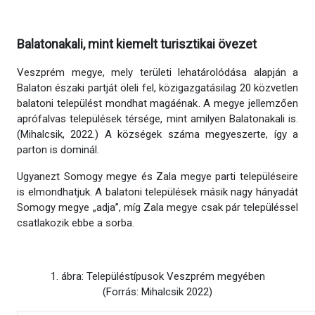
Balatonakali, mint kiemelt turisztikai övezet
Veszprém megye, mely területi lehatárolódása alapján a
Balaton északi partját öleli fel, közigazgatásilag 20 közvetlen
balatoni települést mondhat magáénak. A megye jellemzően
aprófalvas települések térsége, mint amilyen Balatonakali is.
(Mihalcsik, 2022.) A községek száma megyeszerte, így a
parton is dominál.
Ugyanezt Somogy megye és Zala megye parti településeire
is elmondhatjuk. A balatoni települések másik nagy hányadát
Somogy megye „adja”, míg Zala megye csak pár településsel
csatlakozik ebbe a sorba.
1. ábra: Településtípusok Veszprém megyében
(Forrás: Mihalcsik 2022)