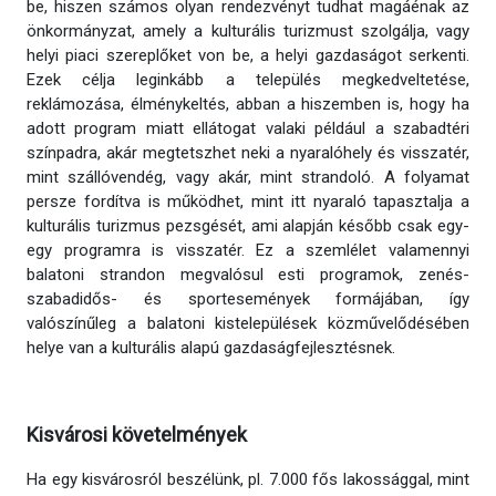
be, hiszen számos olyan rendezvényt tudhat magáénak az
önkormányzat, amely a kulturális turizmust szolgálja, vagy
helyi piaci szereplőket von be, a helyi gazdaságot serkenti.
Ezek célja leginkább a település megkedveltetése,
reklámozása, élménykeltés, abban a hiszemben is, hogy ha
adott program miatt ellátogat valaki például a szabadtéri
színpadra, akár megtetszhet neki a nyaralóhely és visszatér,
mint szállóvendég, vagy akár, mint strandoló. A folyamat
persze fordítva is működhet, mint itt nyaraló tapasztalja a
kulturális turizmus pezsgését, ami alapján később csak egy-
egy programra is visszatér. Ez a szemlélet valamennyi
balatoni strandon megvalósul esti programok, zenés-
szabadidős- és sportesemények formájában, így
valószínűleg a balatoni kistelepülések közművelődésében
helye van a kulturális alapú gazdaságfejlesztésnek.
Kisvárosi követelmények
Ha egy kisvárosról beszélünk, pl. 7.000 fős lakossággal, mint