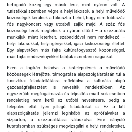
befogadó közeg egy másik lesz, mint nyáron volt. A
turistákkal szemben végre a helyi lakosok, a helyi művelődő
közösségek kerülnek a fókuszba. Lehet, hogy nem többszáz
fős nagykoncert vagy utcabál zajlik majd. A száz fős
közösségi terek megtelnek a nyáron eltűnt – a szezonális
munkájuk miatt leterhelt, szabadidővel nem rendelkező –
helyi lakosokkal, helyi igényekkel, igazi kisközösségi élettel.
Egy alapvetően más fajta kultúrafogyasztó közönséggel,
más fajta rendezvényekkel találjuk szemben magunkat.
Ezen a logikán haladva a kistelepülések a művelődő
közösségek létrejötte, támogatása alapszolgáltatásán túl a
turisztikai feladatellátásra reflektálva a kulturális alapú
gazdaságfejlesztést is nevesítik rendeletükben. Az
egyszerűbb megfogalmazás és teljesítés miatt sok esetben
rendeletileg nem kerül ez utóbbi nevesítésre, pedig a
település ellát ilyen jellegű feladatokat is. Ez a két
alapszolgáltatás jellemzi leginkább az aprófalvakat a
vízparton, a szezonalitásra válaszolva. Erre irányuló
kutatásomban szükséges megvizsgálni a helyi rendeleteket,