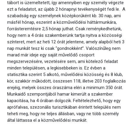
tábort is üzemeltetett, így amennyiben egy személy végezte
ezt a feladatot, az újabb 2 hónapnyi tevékenységét fedi le. A
szabadság egy személynek középkorúként kb. 30 nap, ami
másfél hónap, eszerint a közművelődési háttármunkára,
forrásteremtésre 2,5 hónap juthat. Csak reménykedhetünk,
hogy nem a 4 órás szakemberünk tartja nyitva a közösségi
színteret, mert az heti 12 órát jelentene, amely alapból heti 3
nap munkát tesz ki csak “gondnokként”. Valószínűleg nem
marad már ideje egy saját művelődő csoport
megszervezésére, vezetésére sem, ami kötelező feladat
minden településen, a legkisebbeken is. Ez évben a
statisztika szerint 5 alkotó, művelődési közösség és 8 klub,
kör, szakkör működött, összesen 118, illetve 203 foglalkozás
erejéig, melyek összes óraszáma eléri a minimum 350 órát.
Munkaidő szempontjából hamar kimerült a szakember
kapacitása, ha 4 órában dolgozik. Feltételezhető, hogy egy
aprófalvas, szezonális turisztikában érintett település nem
teheti meg, hogy ne teljes állásban, vagy ne több személy
által láttassa el a közművelődési munkát.