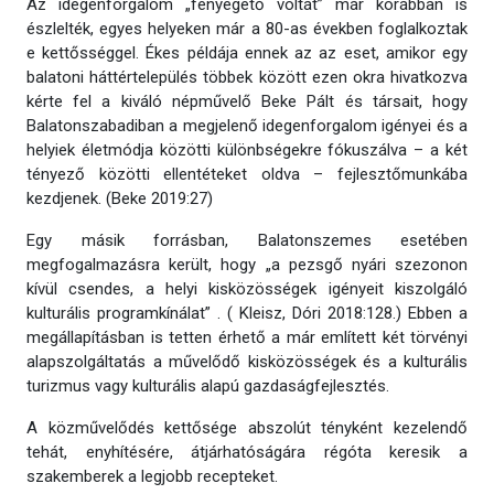
Az idegenforgalom „fenyegető voltát” már korábban is
észlelték, egyes helyeken már a 80-as években foglalkoztak
e kettősséggel. Ékes példája ennek az az eset, amikor egy
balatoni háttértelepülés többek között ezen okra hivatkozva
kérte fel a kiváló népművelő Beke Pált és társait, hogy
Balatonszabadiban a megjelenő idegenforgalom igényei és a
helyiek életmódja közötti különbségekre fókuszálva – a két
tényező közötti ellentéteket oldva – fejlesztőmunkába
kezdjenek. (Beke 2019:27)
Egy másik forrásban, Balatonszemes esetében
megfogalmazásra került, hogy „a pezsgő nyári szezonon
kívül csendes, a helyi kisközösségek igényeit kiszolgáló
kulturális programkínálat” . ( Kleisz, Dóri 2018:128.) Ebben a
megállapításban is tetten érhető a már említett két törvényi
alapszolgáltatás a művelődő kisközösségek és a kulturális
turizmus vagy kulturális alapú gazdaságfejlesztés.
A közművelődés kettősége abszolút tényként kezelendő
tehát, enyhítésére, átjárhatóságára régóta keresik a
szakemberek a legjobb recepteket.