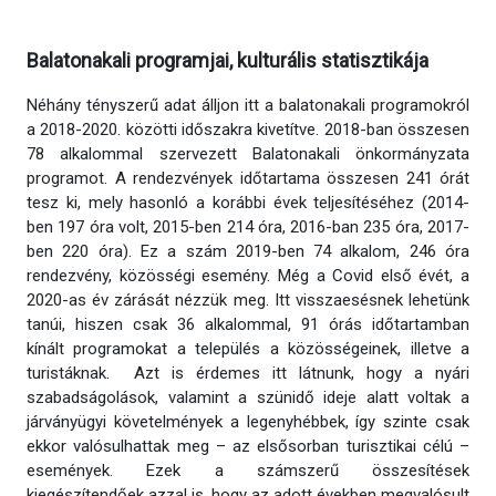
Balatonakali programjai, kulturális statisztikája
Néhány tényszerű adat álljon itt a balatonakali programokról
a 2018-2020. közötti időszakra kivetítve. 2018-ban összesen
78 alkalommal szervezett Balatonakali önkormányzata
programot. A rendezvények időtartama összesen 241 órát
tesz ki, mely hasonló a korábbi évek teljesítéséhez (2014-
ben 197 óra volt, 2015-ben 214 óra, 2016-ban 235 óra, 2017-
ben 220 óra). Ez a szám 2019-ben 74 alkalom, 246 óra
rendezvény, közösségi esemény. Még a Covid első évét, a
2020-as év zárását nézzük meg. Itt visszaesésnek lehetünk
tanúi, hiszen csak 36 alkalommal, 91 órás időtartamban
kínált programokat a település a közösségeinek, illetve a
turistáknak. Azt is érdemes itt látnunk, hogy a nyári
szabadságolások, valamint a szünidő ideje alatt voltak a
járványügyi követelmények a legenyhébbek, így szinte csak
ekkor valósulhattak meg – az elsősorban turisztikai célú –
események. Ezek a számszerű összesítések
kiegészítendőek azzal is, hogy az adott években megvalósult