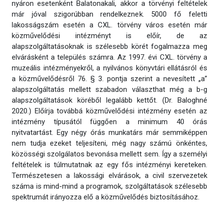
nyáron esetenként Balatonakali, akkor a törvényi feltételek
már jóval szigorúbban rendelkeznek. 5000 fő feletti
lakosságszám esetén a CXL. törvény város esetén már
közművelődési intézményt is előír, de az
alapszolgáltatásoknak is szélesebb körét fogalmazza meg
elvárásként a település számra. Az 1997. évi CXL. törvény a
muzeális intézményekről, a nyilvános könyvtári ellátásról és
a közművelődésről 76. § 3. pontja szerint a nevesített „a”
alapszolgáltatás mellett szabadon választhat még a b-g
alapszolgáltatások köréből legalább kettőt. (Dr. Baloghné
2020.) Előírja továbbá közművelődési intézmény esetén az
intézmény típusától függően a minimum 40 órás
nyitvatartást. Egy négy órás munkatárs már semmiképpen
nem tudja ezeket teljesíteni, még nagy számú önkéntes,
közösségi szolgálatos bevonása mellett sem. Így a személyi
feltételek is túlmutatnak az egy fős intézményi kereteken.
Természetesen a lakossági elvárások, a civil szervezetek
száma is mind-mind a programok, szolgáltatások szélesebb
spektrumát irányozza elő a közművelődés biztosításához.