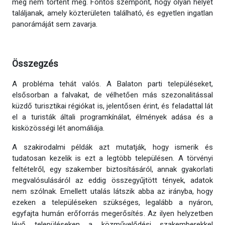
még nem történt meg. Fontos szempont, hogy olyan helyet
találjanak, amely közterületen található, és egyetlen ingatlan
panorámáját sem zavarja.
Összegzés
A probléma tehát valós. A Balaton parti településeket,
elsősorban a falvakat, de vélhetően más szezonalitással
küzdő turisztikai régiókat is, jelentősen érint, és feladattal lát
el a turisták általi programkínálat, élmények adása és a
kisközösségi lét anomáliája.
A szakirodalmi példák azt mutatják, hogy ismerik és
tudatosan kezelik is ezt a legtöbb településen. A törvényi
feltételről, egy szakember biztosításáról, annak gyakorlati
megvalósulásáról az eddig összegyűjtött tények, adatok
nem szólnak. Emellett utalás látszik abba az irányba, hogy
ezeken a településeken szükséges, legalább a nyáron,
egyfajta humán erőforrás megerősítés. Az ilyen helyzetben
lévő településeken a közművelődési szakemberekkel