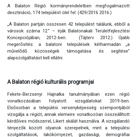
A Balaton Régió kormányrendeletben megfogalmazott
desztináció, 174 települést ölel fel. (429/2016 2016.)
„A Balaton partján összesen 42 települést találunk, ebből a
városok száma 12.” – írják Balatonakali Területfejlesztési
Koncepciójában, 2012-ben. (Tájterv 2012.) Újabb
megerősítés: a balatoni települések kétharmadán „a
művelődő közösségek támogatása és segítése”
alapszolgáltatást kell ellátni.
A Balaton régió kulturális programjai
Fekete-Berzsenyi Hajnalka tanulmányában ezen régió
vonatkozásában folyatott vizsgálatokat 2019-ben.
Elsősorban a települési versenyképesség szempontjából
vizsgálja a régiót, annak elemeire vonatkozóan összeállított
kérdőíves módszerrel, Likert skálát használva. A vizsgálandó
tényezők között olyanok szerepelnek, mint a települési
szolgáltatások, lakókörnyezet, gazdasági, demográfiai