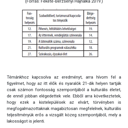
(Forrás: Fekete-Berzsenyi Hajnalka 2019.)
Témánkhoz kapcsolva az eredményt, arra hívom fel a
figyelmet, hogy az itt élők és nyaralók 21-dik helyen tartják
csak számon fontosság szempontjából a kulturális életet,
de ennél jobban elégedettek vele. Ebből arra következtetek,
hogy ezek a kistelepülések az elvárt, törvényben is
megfogalmazottaknak magabiztosan megfelelnek, kulturális
teljesítményük erős a vizsgált közeg szempontjából, mely a
lakosságot is jelenti.