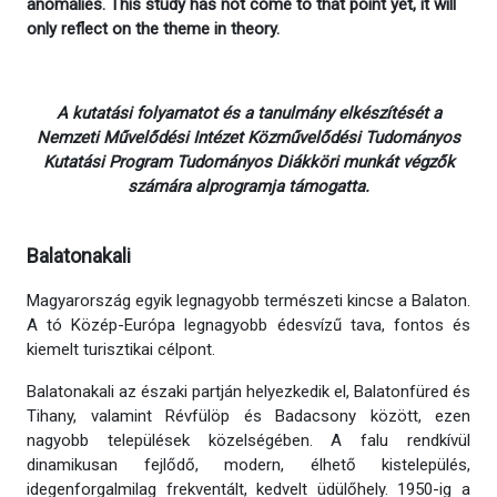
anomalies. This study has not come to that point yet, it will
only reflect on the theme in theory.
A kutatási folyamatot és a tanulmány elkészítését a
Nemzeti Művelődési Intézet Közművelődési Tudományos
Kutatási Program Tudományos Diákköri munkát végzők
számára alprogramja támogatta.
Balatonakali
Magyarország egyik legnagyobb természeti kincse a Balaton.
A tó Közép-Európa legnagyobb édesvízű tava, fontos és
kiemelt turisztikai célpont.
Balatonakali az északi partján helyezkedik el, Balatonfüred és
Tihany, valamint Révfülöp és Badacsony között, ezen
nagyobb települések közelségében. A falu rendkívül
dinamikusan fejlődő, modern, élhető kistelepülés,
idegenforgalmilag frekventált, kedvelt üdülőhely. 1950-ig a