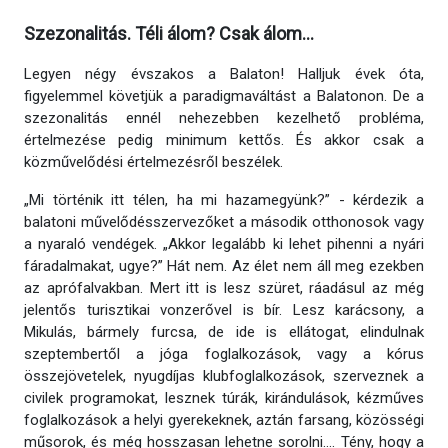
Szezonalitás. Téli álom? Csak álom…
Legyen négy évszakos a Balaton! Halljuk évek óta,
figyelemmel követjük a paradigmaváltást a Balatonon. De a
szezonalitás ennél nehezebben kezelhető probléma,
értelmezése pedig minimum kettős. És akkor csak a
közművelődési értelmezésről beszélek.
„Mi történik itt télen, ha mi hazamegyünk?” - kérdezik a
balatoni művelődésszervezőket a második otthonosok vagy
a nyaraló vendégek. „Akkor legalább ki lehet pihenni a nyári
fáradalmakat, ugye?” Hát nem. Az élet nem áll meg ezekben
az aprófalvakban. Mert itt is lesz szüret, ráadásul az még
jelentős turisztikai vonzerővel is bír. Lesz karácsony, a
Mikulás, bármely furcsa, de ide is ellátogat, elindulnak
szeptembertől a jóga foglalkozások, vagy a kórus
összejövetelek, nyugdíjas klubfoglalkozások, szerveznek a
civilek programokat, lesznek túrák, kirándulások, kézműves
foglalkozások a helyi gyerekeknek, aztán farsang, közösségi
műsorok, és még hosszasan lehetne sorolni…. Tény, hogy a