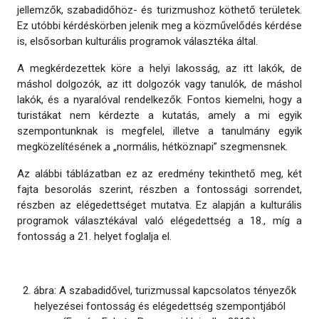
jellemzők, szabadidőhöz- és turizmushoz köthető területek.
Ez utóbbi kérdéskörben jelenik meg a közművelődés kérdése
is, elsősorban kulturális programok választéka által.
A megkérdezettek köre a helyi lakosság, az itt lakók, de
máshol dolgozók, az itt dolgozók vagy tanulók, de máshol
lakók, és a nyaralóval rendelkezők. Fontos kiemelni, hogy a
turistákat nem kérdezte a kutatás, amely a mi egyik
szempontunknak is megfelel, illetve a tanulmány egyik
megközelítésének a „normális, hétköznapi” szegmensnek.
Az alábbi táblázatban ez az eredmény tekinthető meg, két
fajta besorolás szerint, részben a fontossági sorrendet,
részben az elégedettséget mutatva. Ez alapján a kulturális
programok választékával való elégedettség a 18., míg a
fontosság a 21. helyet foglalja el.
2. ábra: A szabadidővel, turizmussal kapcsolatos tényezők
helyezései fontosság és elégedettség szempontjából