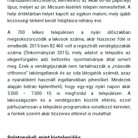
mandulatermesztéséről, kiemelhető az Akali 60-as papírhéjú
típus, melyet az ún. Micsurin kísérleti telepén nemesítettek. A
helyi értéktárban helyet kapott az egykori malom, mely újabb
közösségi térként került felújításra néhány éve.
A 700 lelkes településen a nyári időszakban
megsokszorozódik a lakosok száma, akár húszezer fölé is
emelkedik. 2015-ben 82.460 volt a regisztrált vendégéjszakák
száma (Önkormányzat 2015), mely adatot a település az
idegenforgalmi adó befizetés nyomtatványai által ismert
meg. Ezek a vendégéjszakák nem tartalmazzák a „második
otthonos” lakóingatlanok és az oda látogatók számát, azaz
a nyaralóként használt ingatlanokban pihenőket. Mindezek
alapján bátran kijelenthető, hogy egy-egy nyári napon akár
5.000 – 7.000 fő is megfordul a településen. A
lakosságszám és a vendégszám közötti eltérés, ezzel
párhuzamosan a települési programokra vonatkozó kereslet,
a fentiek szerint akár tízszeres eltérést is mutathat.
Balatonakali,
mint
kistelepülés