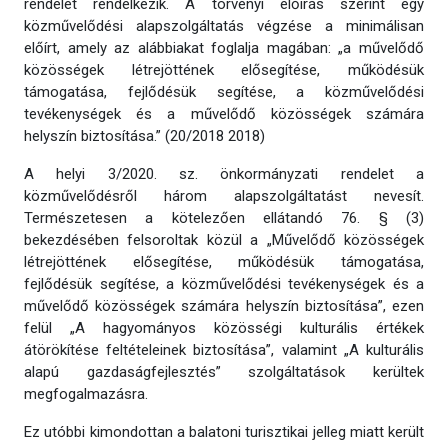
rendelet rendelkezik. A törvényi előírás szerint egy
közművelődési alapszolgáltatás végzése a minimálisan
előírt, amely az alábbiakat foglalja magában: „a művelődő
közösségek létrejöttének elősegítése, működésük
támogatása, fejlődésük segítése, a közművelődési
tevékenységek és a művelődő közösségek számára
helyszín biztosítása.” (20/2018 2018)
A helyi 3/2020. sz. önkormányzati rendelet a
közművelődésről három alapszolgáltatást nevesít.
Természetesen a kötelezően ellátandó 76. § (3)
bekezdésében felsoroltak közül a „Művelődő közösségek
létrejöttének elősegítése, működésük támogatása,
fejlődésük segítése, a közművelődési tevékenységek és a
művelődő közösségek számára helyszín biztosítása”, ezen
felül „A hagyományos közösségi kulturális értékek
átörökítése feltételeinek biztosítása”, valamint „A kulturális
alapú gazdaságfejlesztés” szolgáltatások kerültek
megfogalmazásra.
Ez utóbbi kimondottan a balatoni turisztikai jelleg miatt került