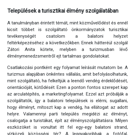
Települések a turisztikai élmény szolgálatában
A tanulmányban érintett témát, mint közművelődést és ennél
kicsit többet is szolgáltató önkormányzatok turisztikai
tevékenységét csatolom a balatoni helyzet
feltérképezéséhez a következőkben. Ennek hátteréül szolgál
Zátori Anita kötete, melyben a turizmusban lévő
élménymenedzsmentről ejt tartalmas gondolatokat.
Csatlakozási pontként egy folyamat leírását mutatom be. A
turizmus alapjában önkéntes vállalás, amit befolyásolhatunk,
mint szolgáltató, ha felkeltjük a leendő vendég érdeklődését,
orientációját, kötődését. Ezen a ponton fontos szerepet kap
az arculatépítés, a marketingfolyamat. Ezzel azt próbálják a
szolgáltatók, így a balatoni települések is elérni, sugallani,
hogy élményt, mítoszt kap a vendég, ha ellátogat az adott
helyre. Valamennyi parti település megidézi az élményt,
csalogatja a turistákat, épít az élményszolgáltatásra. Milyen
eszközöket is vonultat itt fel egy-egy balatoni strand,
vízközeli közösségi tér? A leggyakoribbak a fotófal,