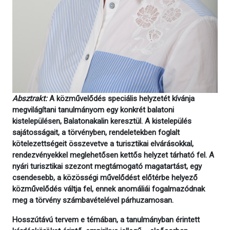
Absztrakt:
A közművelődés speciális helyzetét kívánja
megvilágítani tanulmányom egy konkrét balatoni
kistelepülésen, Balatonakalin keresztül. A kistelepülés
sajátosságait, a törvényben, rendeletekben foglalt
kötelezettségeit összevetve a turisztikai elvárásokkal,
rendezvényekkel meglehetősen kettős helyzet tárható fel. A
nyári turisztikai szezont megtámogató magatartást, egy
csendesebb, a közösségi művelődést előtérbe helyező
közművelődés váltja fel, ennek anomáliái fogalmazódnak
meg a törvény számbavételével párhuzamosan.
Hosszútávú tervem e témában, a tanulmányban érintett