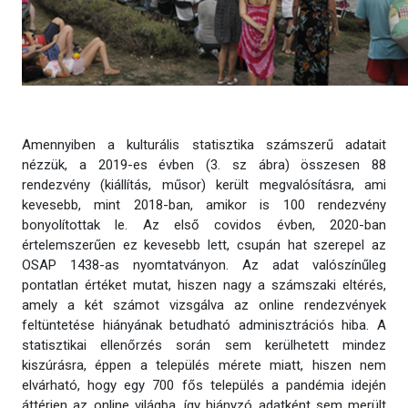
Amennyiben a kulturális statisztika számszerű adatait
nézzük, a 2019-es évben (3. sz ábra) összesen 88
rendezvény (kiállítás, műsor) került megvalósításra, ami
kevesebb, mint 2018-ban, amikor is 100 rendezvény
bonyolítottak le. Az első covidos évben, 2020-ban
értelemszerűen ez kevesebb lett, csupán hat szerepel az
OSAP 1438-as nyomtatványon. Az adat valószínűleg
pontatlan értéket mutat, hiszen nagy a számszaki eltérés,
amely a két számot vizsgálva az online rendezvények
feltüntetése hiányának betudható adminisztrációs hiba. A
statisztikai ellenőrzés során sem kerülhetett mindez
kiszúrásra, éppen a település mérete miatt, hiszen nem
elvárható, hogy egy 700 fős település a pandémia idején
áttérjen az online világba, így hiányzó adatként sem merült