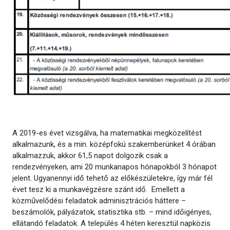
A 2019-es évet vizsgálva, ha matematikai megközelítést
alkalmazunk, és a min. középfokú szakemberünket 4 órában
alkalmazzuk, akkor 61,5 napot dolgozik csak a
rendezvényeken, ami 20 munkanapos hónapokból 3 hónapot
jelent. Ugyanennyi idő tehető az előkészületekre, így már fél
évet tesz ki a munkavégzésre szánt idő. Emellett a
közművelődési feladatok adminisztrációs háttere –
beszámolók, pályázatok, statisztika stb. – mind időigényes,
ellátandó feladatok. A település 4 héten keresztül napközis