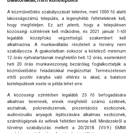
A közművelődés szabályozását tekintve, mint 1000 fő alatti
lakosságszámú település, a legenyhébb feltételeknek kell,
hogy megfeleljen. Ez azt jelenti, hogy a településen
közösségi színtérnek kell működnie, és 2021. január 1-től
legalább középfokú végzettségű szakembert kell
alkalmaznia. A munkavállalás részleteit a törvény nem
szabályozza. A gyakorlatban sokszor a kötelező minimum
12 órás nyitvatartásnak megfelelőn heti 12 órás, esetenként
heti 20 órás munkaviszonyig bezárólag foglalkoztatják a
közművelődési feladatokkal megbízottat. Természetesen
ettől pozitív irányba való eltérés is akad, a balatoni
kistelepülések esete is példa lehet erre.
A közösségi színtérben legalább 25 fő befogadására
alkalmas teremnek, ennek megfelelő számú széknek,
asztalnak, polcrendszernek, prezentációs eszköznek,
audiovizuális anyagok lejátszására alkalmas eszköznek,
számítógépnek és wifinek feltétlen lennie kell. Mindezekről a
törvényi szabályozás mellett a 20/2018. (VII.9.) EMMI