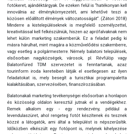
fotókeret, ajándéktárgyak. De ezeken felül is “hatékonyan kell
innoválnia az élménykörnyezetét, ami lehetővé teszi a
közösen előállított élmények változatosságát”. (Zátori 2018)
Minderre a kistelepüléseknek is megfelelő személyzettel,
kreativitással kell felkészülniük, hiszen az aprófalvaknak nem
lehet külön marketing szakemberük. Ez a feladat pedig ki
másra hárulhat, mint magára a közművelődési szakemberre,
vagy esetleg a polgármesterre. Némely balatoni települések,
elsősorban nagyközségek, városok, pl. Révfülöp vagy
Balatonfüred TDM szervezetet is fenntartanak, azaz
tourinform iroda kereteiben látják el esetlegesen az ilyen
feladatokat is, mely besegít a turisztikai programpaletta
kialakításában, szervezésében, finanszírozásában.
Balatonakali marketing tevékenységei elsősorban a honlapon
és közösségi oldalon keresztül jutnak el a vendégekhez.
Remek alkalom egy - egy rendezvény, például a
levendulaszüret, ahol rengeteg fotót készítenek és tesznek
közzé a látogatók, ami által a települést is népszerűsítik.
Időközben elkészült egy fotópont is, melynek kihelyezése