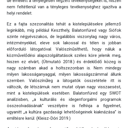
de emellett a ténylegesen végzett tevékenységeket is, hiszen
nem feltétlenül van a tényleges tevékenységhez igazítva a
helyi rendelet.
Ez a fajta szezonalitás tehát a kistelepülésekre jellemző
leginkább, míg például Keszthely, Balatonfüred vagy Siófok
szinte négyévszakos, de legalábbis viszonylag nagy város,
intézményekkel, eleve sok lakossal és télen is jobban
előforduló látogatóval. Valószínűsíthető, hogy náluk a
közművelődési alapszolgáltatások széles köre jelenik meg,
hiszen ez elvárt, (Útmutató 2018.) és érdeklődő közeg is
nagy számban akad a holtszezonban is. Nem mindegy
milyen lakosságanyaggal, milyen lakosságszámmal állunk
szemben. Valószínűleg a látogatók összetétele itt is
változik, de létszámuk nem mutat olyan nagy visszaesést,
mint a kistelepülések esetében. Balatonfüred egy SWOT
analízisben, „a kulturális és idegenforgalmi programok
összeolvadásának” veszélyére is felhívja a figyelmet,
ugyanitt „a kultúra gazdasági lehetőségeinek kiaknázása” is
említésre kerül. (Kleisz-Dóri 2019.)