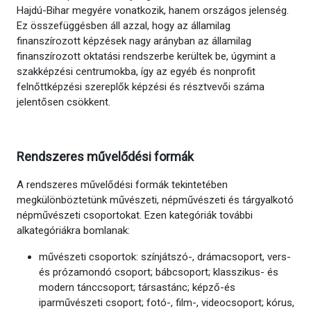
Hajdú-Bihar megyére vonatkozik, hanem országos jelenség.
Ez összefüggésben áll azzal, hogy az államilag
finanszírozott képzések nagy arányban az államilag
finanszírozott oktatási rendszerbe kerültek be, úgymint a
szakképzési centrumokba, így az egyéb és nonprofit
felnőttképzési szereplők képzési és résztvevői száma
jelentősen csökkent.
Rendszeres művelődési formák
A rendszeres művelődési formák tekintetében
megkülönböztetünk művészeti, népművészeti és tárgyalkotó
népművészeti csoportokat. Ezen kategóriák további
alkategóriákra bomlanak:
művészeti csoportok: színjátszó-, drámacsoport, vers-
és prózamondó csoport; bábcsoport; klasszikus- és
modern tánccsoport; társastánc; képző-és
iparművészeti csoport; fotó-, film-, videocsoport; kórus,