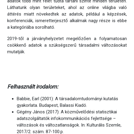
adatok több mint felét tudta tartani szinte minden területen.
Láthatunk olyan területeket, ahol az online világba való
áttérés miatt növekedtek az adatok, például a képzések,
konferenciák, ismeretterjesztő alkalmak nagy része is ebbe
a kategóriába sorolható.
2019-től a járványhelyzetet megelőzően a folyamatosan
csökkenő adatok a szükségszerű társadalmi változásokat
mutatják.
Felhasznált irodalom:
Babbie, Earl (2001): A társadalomtudományi kutatás
gyakorlata. Budapest, Balassi Kiadó.
Gégény János (2017): A közművelődési statisztikai
adatszolgáltatók infokommunikációs fejlettsége –
változások és változatlanságok. In: Kulturális Szemle,
2017/2. szám. 87-100.p.