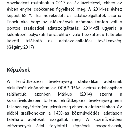
növekedést mutatnak a 2017-es év kivételével, ebben az
évben enyhe csökkenés figyelhető meg. A 2014-es évhez
képest 62 %- kal növekedett az adatszolgáltatók száma.
Ennek oka, hogy az intézmények számára fontos volt a
pontos statisztikai adatszolgáltatás, 2014-től ugyanis a
különböző pályázati forrásokhoz való hozzáférés feltételei
között található az adatszolgáltatási tevékenység.
(Gégény:2017)
Képzések
A felnőttképzési tevékenység statisztikai adatainak
alakulását elsősorban az OSAP 1665. számú adatlapjában
találhatjuk, azonban Márkus (2014) szerint a
közművelődésben történő felnőttképzési tevékenység nem
teljesen egyértelműen jelenik meg ebben a statisztikában. Az
alábbi grafikonokon a 1438-as közművelődési adatlapon
található adatokat vizsgáltuk meg. A közművelődési
intézmények által folytatott képzések csoportjainak,