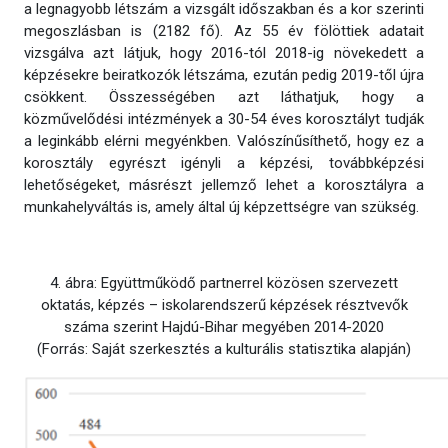
a legnagyobb létszám a vizsgált időszakban és a kor szerinti
megoszlásban is (2182 fő). Az 55 év fölöttiek adatait
vizsgálva azt látjuk, hogy 2016-tól 2018-ig növekedett a
képzésekre beiratkozók létszáma, ezután pedig 2019-től újra
csökkent. Összességében azt láthatjuk, hogy a
közművelődési intézmények a 30-54 éves korosztályt tudják
a leginkább elérni megyénkben. Valószínűsíthető, hogy ez a
korosztály egyrészt igényli a képzési, továbbképzési
lehetőségeket, másrészt jellemző lehet a korosztályra a
munkahelyváltás is, amely által új képzettségre van szükség.
4. ábra: Együttműködő partnerrel közösen szervezett
oktatás, képzés – iskolarendszerű képzések résztvevők
száma szerint Hajdú-Bihar megyében 2014-2020
(Forrás: Saját szerkesztés a kulturális statisztika alapján)