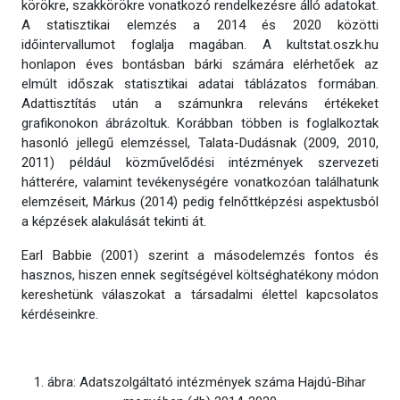
körökre, szakkörökre vonatkozó rendelkezésre álló adatokat.
A statisztikai elemzés a 2014 és 2020 közötti
időintervallumot foglalja magában. A kultstat.oszk.hu
honlapon éves bontásban bárki számára elérhetőek az
elmúlt időszak statisztikai adatai táblázatos formában.
Adattisztítás után a számunkra releváns értékeket
grafikonokon ábrázoltuk. Korábban többen is foglalkoztak
hasonló jellegű elemzéssel, Talata-Dudásnak (2009, 2010,
2011) például közművelődési intézmények szervezeti
hátterére, valamint tevékenységére vonatkozóan találhatunk
elemzéseit, Márkus (2014) pedig felnőttképzési aspektusból
a képzések alakulását tekinti át.
Earl Babbie (2001) szerint a másodelemzés fontos és
hasznos, hiszen ennek segítségével költséghatékony módon
kereshetünk válaszokat a társadalmi élettel kapcsolatos
kérdéseinkre.
1. ábra: Adatszolgáltató intézmények száma Hajdú-Bihar