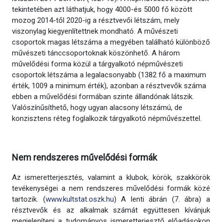
tekintetében azt láthatjuk, hogy 4000-és 5000 fő között
mozog 2014-től 2020-ig a résztvevői létszám, mely
viszonylag kiegyenlítettnek mondható. A művészeti
csoportok magas létszáma a megyében található különböző
művészeti tánccsoportoknak köszönhető. A három
művelődési forma közül a tárgyalkotó népművészeti
csoportok létszáma a legalacsonyabb (1382 fő a maximum
érték, 1009 a minimum érték), azonban a résztvevők száma
ebben a művelődési formában szinte állandónak látszik.
Valószínűsíthető, hogy ugyan alacsony létszámú, de
konzisztens réteg foglalkozik tárgyalkotó népművészettel.
Nem rendszeres művelődési formák
Az ismeretterjesztés, valamint a klubok, körök, szakkörök
tevékenységei a nem rendszeres művelődési formák közé
tartozik. (
www.kultstat.oszk.hu
) A lenti ábrán (7. ábra) a
résztvevők és az alkalmak számát együttesen kívánjuk
megjeleníteni a tudományos ismeretterjesztő előadásokon