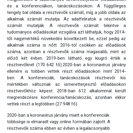
és a konferenciákon, tanácskozásokon. A függőleges
tengely bal oldala a résztvevők számát, míg a jobb oldala az
alkalmak számát mutatja. Az adatfeliratok a résztvevők
számát mutatják. A résztvevők számát tekintve a
tudományos előadásokat vizsgálva azt láthatjuk, hogy 2014-
től nagymértékű növekedés következett be, ezzel pedig az
alkalmak száma is nőtt. 2016-tól csökken az előadások
száma, azonban a résztvevők száma magasabb, mint az
előző két évben. 2019-ben látható egy kiugró érték a
résztvevőknél (170 642 fő).2020-ban a koronavírus járvány
ellenére is többen vettek részt előadásokon mint 2014-
ben. A konferenciák, tanácskozások résztvevői kis
mértékben változnak az ismeretterjesztő előadásokon
résztvevőkhöz képest. 2018-ban 612 alkalommal került
megrendezésre konferencia/tanácskozás, azonban ekkor
vettek részt a legtöbben (27 948 fő).
2020-ban a koronavírus járvány miatt a konferenciák
többsége is elmaradt vagy online formában zajlott. A
résztvevők száma ebben az évben a legalacsonyabb