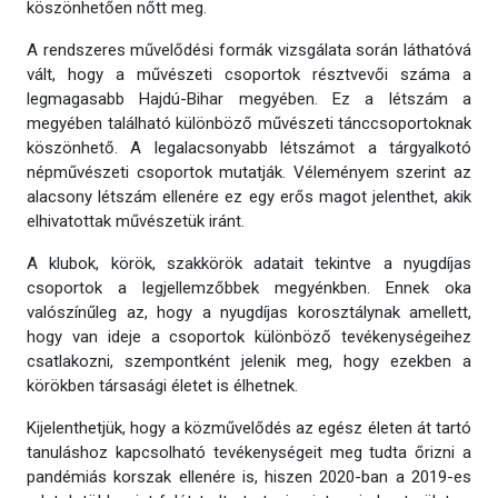
köszönhetően nőtt meg.
A rendszeres művelődési formák vizsgálata során láthatóvá
vált, hogy a művészeti csoportok résztvevői száma a
legmagasabb Hajdú-Bihar megyében. Ez a létszám a
megyében található különböző művészeti tánccsoportoknak
köszönhető. A legalacsonyabb létszámot a tárgyalkotó
népművészeti csoportok mutatják. Véleményem szerint az
alacsony létszám ellenére ez egy erős magot jelenthet, akik
elhivatottak művészetük iránt.
A klubok, körök, szakkörök adatait tekintve a nyugdíjas
csoportok a legjellemzőbbek megyénkben. Ennek oka
valószínűleg az, hogy a nyugdíjas korosztálynak amellett,
hogy van ideje a csoportok különböző tevékenységeihez
csatlakozni, szempontként jelenik meg, hogy ezekben a
körökben társasági életet is élhetnek.
Kijelenthetjük, hogy a közművelődés az egész életen át tartó
tanuláshoz kapcsolható tevékenységeit meg tudta őrizni a
pandémiás korszak ellenére is, hiszen 2020-ban a 2019-es