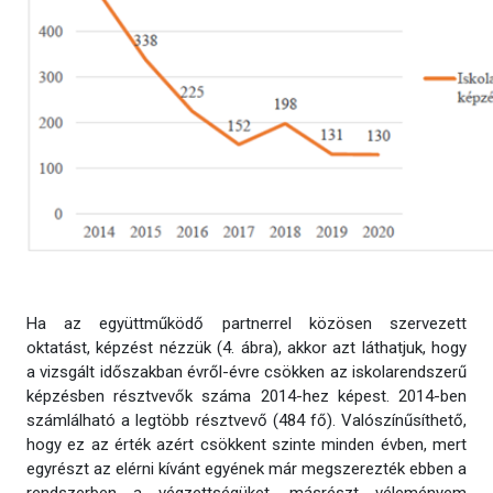
Ha az együttműködő partnerrel közösen szervezett
oktatást, képzést nézzük (4. ábra), akkor azt láthatjuk, hogy
a vizsgált időszakban évről-évre csökken az iskolarendszerű
képzésben résztvevők száma 2014-hez képest. 2014-ben
számlálható a legtöbb résztvevő (484 fő). Valószínűsíthető,
hogy ez az érték azért csökkent szinte minden évben, mert
egyrészt az elérni kívánt egyének már megszerezték ebben a
rendszerben a végzettségüket, másrészt véleményem