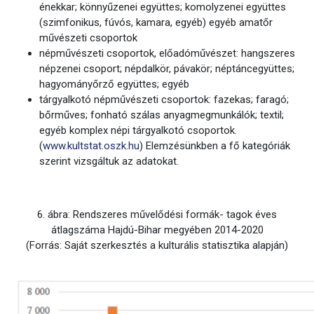
énekkar; könnyűzenei együttes; komolyzenei együttes
(szimfonikus, fúvós, kamara, egyéb) egyéb amatőr
művészeti csoportok
népművészeti csoportok, előadóművészet: hangszeres
népzenei csoport; népdalkör, pávakör; néptáncegyüttes;
hagyományőrző együttes; egyéb
tárgyalkotó népművészeti csoportok: fazekas; faragó;
bőrműves; fonható szálas anyagmegmunkálók; textil;
egyéb komplex népi tárgyalkotó csoportok.
(
www.kultstat.oszk.hu
) Elemzésünkben a fő kategóriák
szerint vizsgáltuk az adatokat.
6. ábra: Rendszeres művelődési formák- tagok éves
átlagszáma Hajdú-Bihar megyében 2014-2020
(Forrás: Saját szerkesztés a kulturális statisztika alapján)