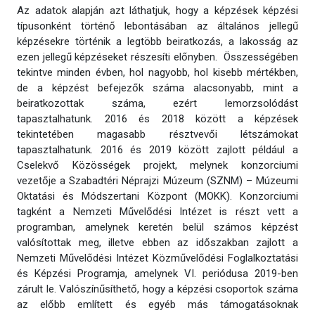
Az adatok alapján azt láthatjuk, hogy a képzések képzési
típusonként történő lebontásában az általános jellegű
képzésekre történik a legtöbb beiratkozás, a lakosság az
ezen jellegű képzéseket részesíti előnyben. Összességében
tekintve minden évben, hol nagyobb, hol kisebb mértékben,
de a képzést befejezők száma alacsonyabb, mint a
beiratkozottak száma, ezért lemorzsolódást
tapasztalhatunk. 2016 és 2018 között a képzések
tekintetében magasabb résztvevői létszámokat
tapasztalhatunk. 2016 és 2019 között zajlott például a
Cselekvő Közösségek projekt, melynek konzorciumi
vezetője a Szabadtéri Néprajzi Múzeum (SZNM) – Múzeumi
Oktatási és Módszertani Központ (MOKK). Konzorciumi
tagként a Nemzeti Művelődési Intézet is részt vett a
programban, amelynek keretén belül számos képzést
valósítottak meg, illetve ebben az időszakban zajlott a
Nemzeti Művelődési Intézet Közművelődési Foglalkoztatási
és Képzési Programja, amelynek VI. periódusa 2019-ben
zárult le. Valószínűsíthető, hogy a képzési csoportok száma
az előbb említett és egyéb más támogatásoknak