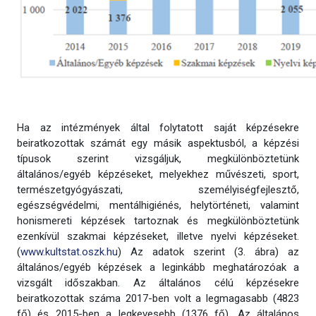
Ha az intézmények által folytatott saját képzésekre
beiratkozottak számát egy másik aspektusból, a képzési
típusok szerint vizsgáljuk, megkülönböztetünk
általános/egyéb képzéseket, melyekhez művészeti, sport,
természetgyógyászati, személyiségfejlesztő,
egészségvédelmi, mentálhigiénés, helytörténeti, valamint
honismereti képzések tartoznak és megkülönböztetünk
ezenkívül szakmai képzéseket, illetve nyelvi képzéseket.
(
www.kultstat.oszk.hu
) Az adatok szerint (3. ábra) az
általános/egyéb képzések a leginkább meghatározóak a
vizsgált időszakban. Az általános célú képzésekre
beiratkozottak száma 2017-ben volt a legmagasabb (4823
fő) és 2015-ben a legkevesebb (1376 fő). Az általános