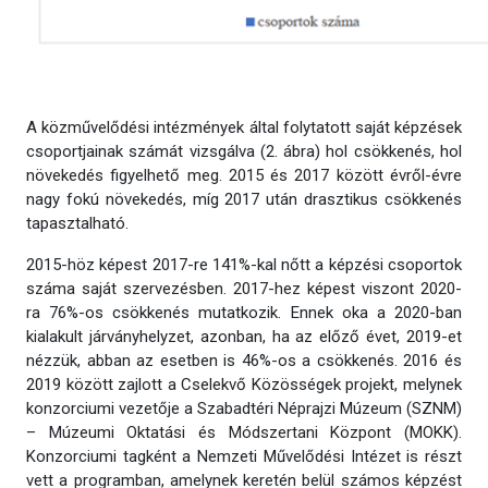
A közművelődési intézmények által folytatott saját képzések
csoportjainak számát vizsgálva (2. ábra) hol csökkenés, hol
növekedés figyelhető meg. 2015 és 2017 között évről-évre
nagy fokú növekedés, míg 2017 után drasztikus csökkenés
tapasztalható.
2015-höz képest 2017-re 141%-kal nőtt a képzési csoportok
száma saját szervezésben. 2017-hez képest viszont 2020-
ra 76%-os csökkenés mutatkozik. Ennek oka a 2020-ban
kialakult járványhelyzet, azonban, ha az előző évet, 2019-et
nézzük, abban az esetben is 46%-os a csökkenés. 2016 és
2019 között zajlott a Cselekvő Közösségek projekt, melynek
konzorciumi vezetője a Szabadtéri Néprajzi Múzeum (SZNM)
– Múzeumi Oktatási és Módszertani Központ (MOKK).
Konzorciumi tagként a Nemzeti Művelődési Intézet is részt
vett a programban, amelynek keretén belül számos képzést