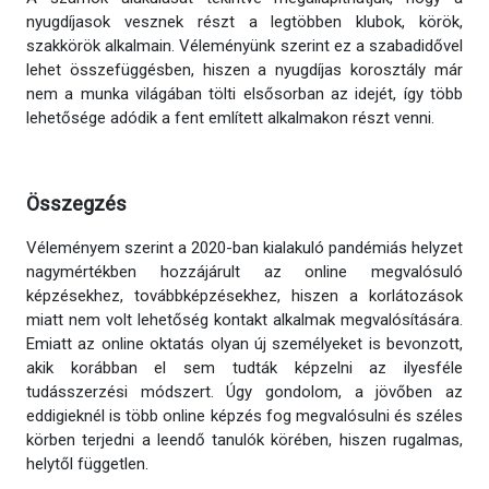
nyugdíjasok vesznek részt a legtöbben klubok, körök,
szakkörök alkalmain. Véleményünk szerint ez a szabadidővel
lehet összefüggésben, hiszen a nyugdíjas korosztály már
nem a munka világában tölti elsősorban az idejét, így több
lehetősége adódik a fent említett alkalmakon részt venni.
Összegzés
Véleményem szerint a 2020-ban kialakuló pandémiás helyzet
nagymértékben hozzájárult az online megvalósuló
képzésekhez, továbbképzésekhez, hiszen a korlátozások
miatt nem volt lehetőség kontakt alkalmak megvalósítására.
Emiatt az online oktatás olyan új személyeket is bevonzott,
akik korábban el sem tudták képzelni az ilyesféle
tudásszerzési módszert. Úgy gondolom, a jövőben az
eddigieknél is több online képzés fog megvalósulni és széles
körben terjedni a leendő tanulók körében, hiszen rugalmas,
helytől független.