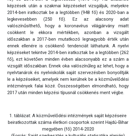
képzések után a szakmai képzéseket vizsgáljuk, melyekre
2014-ben iratkoztak be a legtöbben (948 fő) és 2020-ban a
legkevesebben (250 fő). Ez az alacsony adat
valószínűsíthető, hogy a koronavírus világjárvány miatt
csökkent le ekkora mértékben, azonban a vizsgált
időszakban a 2017-ben mutatkozó legnagyobb érték után
ennek ellenére is csökkenő tendenciát láthatunk. A nyelvi
képzéseket tekintve 2014-ben iratkoztak be a legtöbben (262
fő), ezt követően minden évben alacsonyabb ez a szám a
vizsgált időszakban. Ennek oka valószínűleg az lehet, hogy a
nyelvtanárok és nyelviskolák saját szervezésben bonyolítják
le a képzéseiket, amelyek nem kerülnek be a közművelődési
intézmények falai közé. Összességében elmondható, hogy
2017 után minden képzési típusnál csökkenés ment végbe.
1. táblázat: A közművelődési intézmények saját képzéseire
beiratkozottak száma életkori csoportok szerint Hajdú-Bihar
megyében (fő) 2014-2020
(Forrás: Saját szerkesztés a kulturális statisztika alapján)