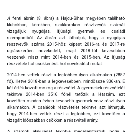
A
fenti ábrán (8. ábra) a Hajdú-Bihar megyében található
klubokban, körökben, szakkörökön résztvevők számát
vizsgáljuk nyugdíjas, ifjúsági, gyermek és családi
szempontból. Az ábrán azt láthatjuk, hogy a nyugdíjas
résztvevők száma 2015-höz képest 2016-ra és 2017-re
ugrásszerűen növekedett, majd 2018-tól kevesebben
veszenek részt mint 2014-ben és 2015-ben. Az ifjúság
részvétele hol csökkenést, hol növekedést mutat.
2014-ben vettek részt a legtöbben ilyen alkalmakon (2887
fő), illetve 2018-ban a legkevesebben, mindössze 836-an. E
két érték között mozog a részvétel. A gyermekek részvételét
tekintve 2014-ben 3516 főnél tetőzik a létszám, ezt
követően minden évben kevesebb gyermek vesz részt ilyen
alkalmakon. A családok részvételét tekintve azt láthatjuk,
hogy 2014-ben vettek részt a legtöbben, ezt követően a
vizsgált időszakban csökken a részvételi arány.
A számok alakulását tekintve megállapíthatjuk, hogy a