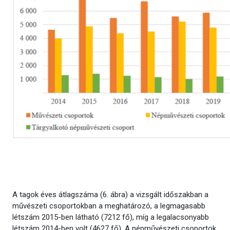
A tagok éves átlagszáma (6. ábra) a vizsgált időszakban a
művészeti csoportokban a meghatározó, a legmagasabb
létszám 2015-ben látható (7212 fő), míg a legalacsonyabb
létszám 2014-ben volt (4627 fő). A népművészeti csoportok