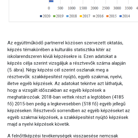
Az együttműködő partnerrel közösen szervezett oktatás,
képzés témakörében a kulturális statisztika kitér az
iskolarendszeren kívüli képzésekre is. Ezen adatokat a
képzés célja szerint vizsgáljuk a résztvevők száma alapján
(5. ábra). Négy képzési cél szerint oszlanak meg a
résztvevők: szakképesítést nyújtó, egyéb szakmai, nyelvi,
illetve egyéb képzések. Az adatokat tekintve azt láthatjuk,
hogy a vizsgált időszakban az egyéb képzések a
meghatározóak. 2018-ban vettek részt a legtöbben (4185
fő) 2015-ben pedig a legkevesebben (518 fő) egyéb jellegű
képzéseken. Résztvevői sorrendben az egyéb képzéseket az
egyéb szakmai képzések, a szakképesítést nyújtó képzések
majd a nyelvi képzések követik.
A felnőttképzési tevékenységek visszaesése nemcsak