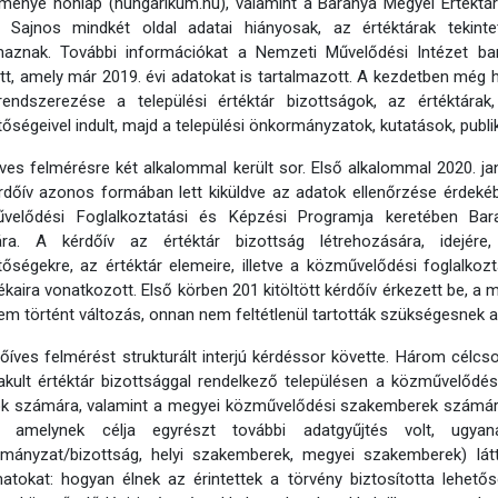
ménye honlap (hungarikum.hu), valamint a Baranya Megyei Értéktár
k. Sajnos mindkét oldal adatai hiányosak, az értéktárak tekin
lmaznak. További információkat a Nemzeti Művelődési Intézet ba
ett, amely már 2019. évi adatokat is tartalmazott. A kezdetben még hi
rendszerezése a települési értéktár bizottságok, az értéktára
tőségeivel indult, majd a települési önkormányzatok, kutatások, publiká
ves felmérésre két alkalommal került sor. Első alkalommal 2020. ja
rdőív azonos formában lett kiküldve az adatok ellenőrzése érdeké
velődési Foglalkoztatási és Képzési Programja keretében Bar
ra. A kérdőív az értéktár bizottság létrehozására, idejére
tőségekre, az értéktár elemeire, illetve a közművelődési foglalko
kaira vonatkozott. Első körben 201 kitöltött kérdőív érkezett be, a 
em történt változás, onnan nem feltétlenül tartották szükségesnek a
őíves felmérést strukturált interjú kérdéssor követte. Három célcs
kult értéktár bizottsággal rendelkező településen a közművelődési
ök számára, valamint a megyei közművelődési szakemberek számára
k, amelynek célja egyrészt további adatgyűjtés volt, ugy
rmányzat/bizottság, helyi szakemberek, megyei szakemberek) lát
atokat: hogyan élnek az érintettek a törvény biztosította lehe