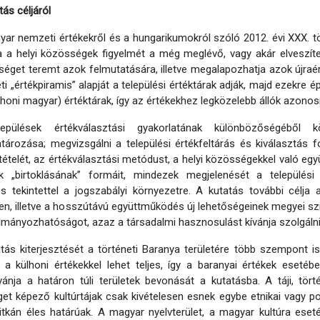
tás céljáról
ar nemzeti értékekről és a hungarikumokról szóló 2012. évi XXX. 
ja a helyi közösségek figyelmét a még meglévő, vagy akár elveszíte
séget teremt azok felmutatására, illetve megalapozhatja azok újraé
i „értékpiramis” alapját a települési értéktárak adják, majd ezekre é
lhoni magyar) értéktárak, így az értékekhez legközelebb állók azonosít
epülések értékválasztási gyakorlatának különbözőségéből k
ározása; megvizsgálni a települési értékfeltárás és kiválasztás f
ételét, az értékválasztási metódust, a helyi közösségekkel való eg
ek „birtoklásának” formáit, mindezek megjelenését a települési 
s tekintettel a jogszabályi környezetre. A kutatás további célja
ten, illetve a hosszútávú együttműködés új lehetőségeinek megyei szi
lmányozhatóságot, azaz a társadalmi hasznosulást kívánja szolgálni
tás kiterjesztését a történeti Baranya területére több szempont i
 a külhoni értékekkel lehet teljes, így a baranyai értékek esetébe
ánja a határon túli területek bevonását a kutatásba. A táji, tört
et képező kultúrtájak csak kivételesen esnek egybe etnikai vagy pol
itkán éles határúak. A magyar nyelvterület, a magyar kultúra ese