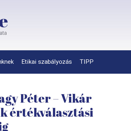
e
rata
nknek
Etikai szabályozás
TIPP
agy Péter – Vikár
k értékválasztási
ig