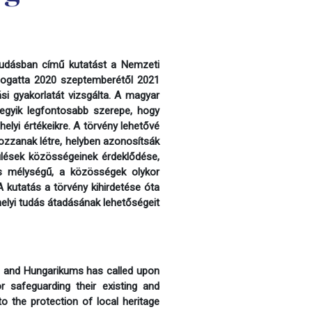
i tudásban című kutatást a
Nemzeti
ogatta 2020 szeptemberétől 2021
ási gyakorlatát vizsgálta. A magyar
 egyik legfontosabb szerepe, hogy
elyi értékeikre. A törvény lehetővé
hozzanak létre, helyben azonosítsák
ülések közösségeinek érdeklődése,
tos mélységű, a közösségek olykor
A kutatás a törvény kihirdetése óta
helyi tudás átadásának lehetőségeit
 and Hungarikums has called upon
r safeguarding their existing and
to the protection of local heritage