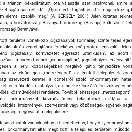
 a trianoni békediktátum óta választja szét határvonal, amire 
zet sajátosan reflektál. „Újkori térfelfogásban a tér maga a közeg, h
lom elemei szabják meg.” (A. GERGELY 2001) Jelen kutatás tekint
tása, a horvátországi Baranya-háromszög (Baranja) kulturális ért
országi Baranyával.
tott területre vonatkozó jogszabályok formailag szinte teljes eg
esülésük és végrehajtásuk érdekében még sok a tennivaló. Jelen 
lenő jogszabályi környezetet egyrészt „statikusan”, az adott 
ozóan, másrészt annak „dinamikájában”, jogszabályok érvényesítés
egesen a helyi közösségekben meglévő gátló tényezőkre vona
ásban az elsődleges „metszéspont” az érintett települések vona
tság szervezeti keretei, a döntésről szóló önkormányzati határ
zeti és működési szabályzat, a rendelkezésre álló és szükséges pénzüg
pülés közművelődési rendelete. További lehetséges „metszéspont” a 
ülési önkormányzat közművelődési feladatainak ellátása a 
elődési intézmények, szervezetek vagy közösségek, egyének segít
i örökség megóvását a településen?
 tapasztalatok vannak abban a tekintetben is, hogy milyen arányban 
lési önkormányzat által megbízott, a település területén működő