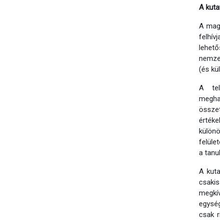
A kuta
A magy
felhív
lehető
nemzet
(és kü
A tel
meghat
összet
érték
különö
felüle
a tanu
A kuta
csakis
megkív
egység
csak r