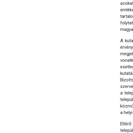
azokat
emléke
tarta
folyta
magyar
A kuta
érvény
megje
vonatk
esetl
kutat
Bizot
szerve
a tele
telep
közműv
a hely
Eltérő
telepü