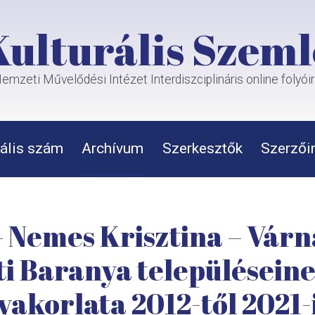
Kulturális Szeml
emzeti Művelődési Intézet Interdiszciplináris online folyói
ális szám
Archívum
Szerkesztők
Szerzői
 Nemes Krisztina – Várn
ti Baranya településeine
yakorlata 2012-től 2021-