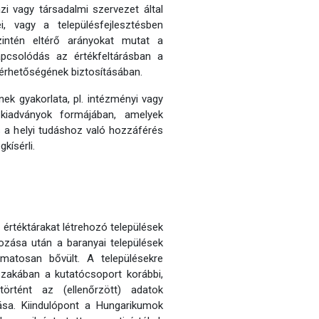
zi vagy társadalmi szervezet által
, vagy a településfejlesztésben
 Szintén eltérő arányokat mutat a
pcsolódás az értékfeltárásban a
áférhetőségének biztosításában.
ek gyakorlata, pl. intézményi vagy
 kiadványok formájában, amelyek
s a helyi tudáshoz való hozzáférés
kísérli.
 értéktárakat létrehozó települések
zása után a baranyai települések
matosan bővült. A településekre
szakában a kutatócsoport korábbi,
örtént az (ellenőrzött) adatok
ása. Kiindulópont a Hungarikumok