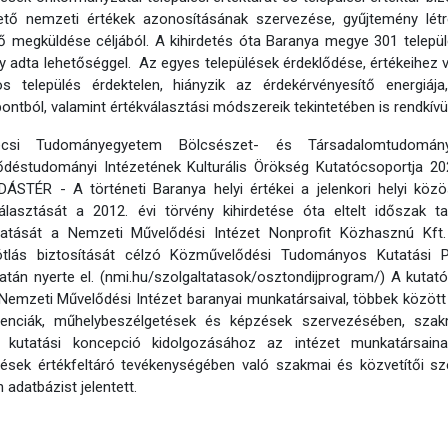
lhető nemzeti értékek azonosításának szervezése, gyűjtemény lét
ő megküldése céljából. A kihirdetés óta Baranya megye 301 települ
y adta lehetőséggel. Az egyes települések érdeklődése, értékeihez v
s település érdektelen, hiányzik az érdekérvényesítő energiája
ntból, valamint értékválasztási módszereik tekintetében is rendkívü
csi Tudományegyetem Bölcsészet- és Társadalomtudomán
ődéstudományi Intézetének Kulturális Örökség Kutatócsoportja 
ÁSTÉR - A történeti Baranya helyi értékei a jelenkori helyi kö
lasztását a 2012. évi törvény kihirdetése óta eltelt időszak ta
atását a Nemzeti Művelődési Intézet Nonprofit Közhasznú Kft.
ótlás biztosítását célzó Közművelődési Tudományos Kutatási P
atán nyerte el. (nmi.hu/szolgaltatasok/osztondijprogram/) A kutató
Nemzeti Művelődési Intézet baranyai munkatársaival, többek közöt
renciák, műhelybeszélgetések és képzések szervezésében, szakm
 kutatási koncepció kidolgozásához az intézet munkatársaina
lések értékfeltáró tevékenységében való szakmai és közvetítői sz
 adatbázist jelentett.