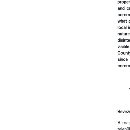
proper
and cr
commun
what p
local 
natur
disint
visibl
County
since 
commun
Bevez
A mag
telepü