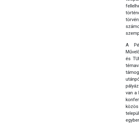
felle
történ
törvén
számo
szempo
A Pé
Művel
és TUD
témavá
támog
utánp
pályáz
van a 
konfe
közös
telepü
egyben