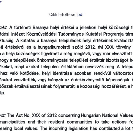
Cikk letöltése:
pdf
akt
: A történeti Baranya helyi értékei a jelenkori helyi közösség
ődési Intézet Közművelődési Tudományos Kutatási Programja
tám
tusáig. A kutatás a baranyai települések helyi értékeinek kiválaszt
i értékekről és a hungarikumokról szóló 2012. évi XXX. törvény
ja a helyi közösségek figyelmét a még meglévő, vagy már elveszített h
 hogy a települések önkormányzatai települési értéktár bizottságot 
ékeket, majd azokat települési értéktárban nevezzék meg. A telep
ihez való kötődése, helyi identitása azonban rendkívül változa
tásukat veszítették, vagy hiányzik az érdekérvényesítő képességük. 
 időszak értékválasztásának folyamatát, a közösségi hozzáférést, a 
ja.
ct:
The Act No. XXX of 2012 concerning Hungarian National Values
municipalities and their resident communities to take actions fo
earing local values. The incoming legislation has contibuted a lot 