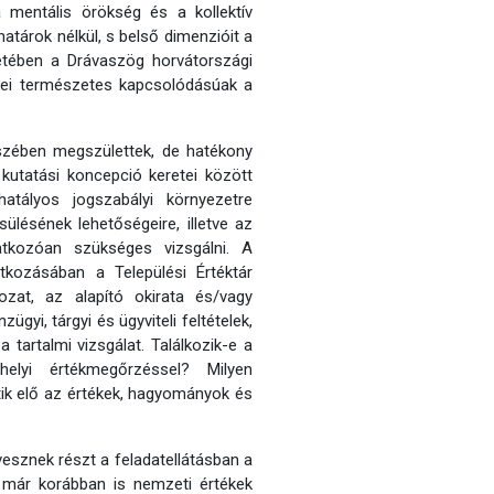
a mentális örökség és a kollektív
atárok nélkül, s belső dimenzióit a
etében a Drávaszög horvátországi
ékei természetes kapcsolódásúak a
észében megszülettek, de hatékony
kutatási koncepció keretei között
hatályos jogszabályi környezetre
ülésének lehetőségeire, illetve az
tkozóan szükséges vizsgálni. A
tkozásában a Települési Értéktár
ozat, az alapító okirata és/vagy
yi, tárgyi és ügyviteli feltételek,
tartalmi vizsgálat. Találkozik-e a
helyi értékmegőrzéssel? Milyen
ik elő az értékek, hagyományok és
vesznek részt a feladatellátásban a
, már korábban is nemzeti értékek