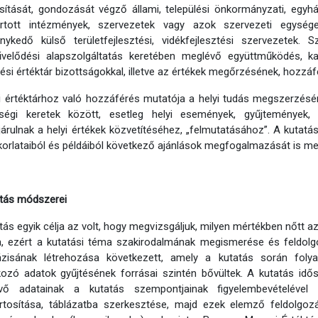
ítását, gondozását végző állami, települési önkormányzati, egyhá
artott intézmények, szervezetek vagy azok szervezeti egységei
nykedő külső területfejlesztési, vidékfejlesztési szervezetek.
velődési alapszolgáltatás keretében meglévő együttműködés, ka
lési értéktár bizottságokkal, illetve az értékek megőrzésének, hozz
i értéktárhoz való hozzáférés mutatója a helyi tudás megszerzésén
ségi keretek között, esetleg helyi események, gyűjtemények,
árulnak a helyi értékek közvetítéséhez, „felmutatásához”. A kutatá
korlataiból és példáiból következő ajánlások megfogalmazását is meg
atás módszerei
tás egyik célja az volt, hogy megvizsgáljuk, milyen mértékben nőtt az
, ezért a kutatási téma szakirodalmának megismerése és feldolgo
ázisának létrehozása következett, amely a kutatás során folya
ozó adatok gyűjtésének forrásai szintén bővültek. A kutatás idő
vő adatainak a kutatás szempontjainak figyelembevételével t
rtosítása, táblázatba szerkesztése, majd ezek elemző feldolgoz