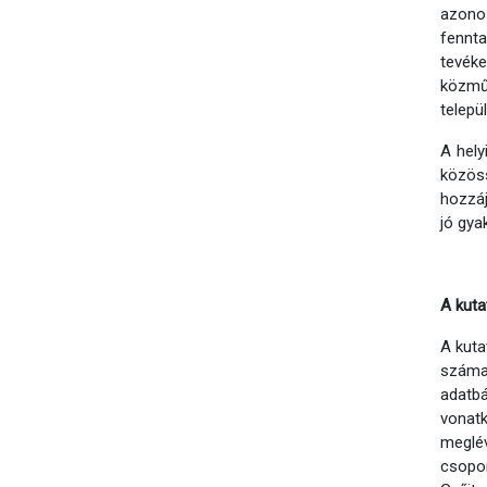
azonos
fennt
tevéke
közmű
telepü
A hely
közös
hozzáj
jó gya
A kut
A kuta
száma
adatb
vonatk
meglé
csopo