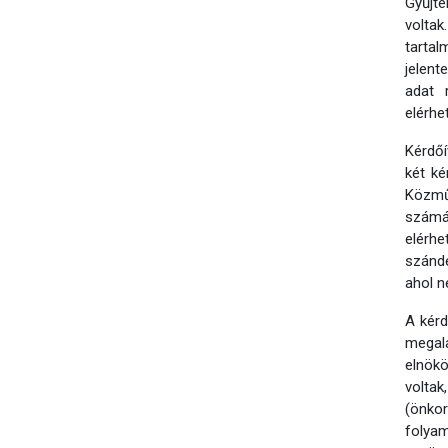
Gyűjte
volta
tarta
jelent
adat 
elérhe
Kérdőí
két ké
Közmű
számá
elérhe
szándé
ahol n
A kérd
megala
elnök
volta
(önko
folyam