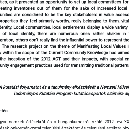
ties, as it presented an opportunity to set up local committees for t
eating inventories out of them for the sake of increased local 
ities are considered to be the key stakeholders in value assess
roperties they feel primarily worthy, really belonging to them, vital
identity. Local communities, local settlements display a wide variety 
e of local identity, there are numerous ones rather shaken in
egration, others don’t really find the influential power to represent
e. The research project on the theme of Manifesting Local Values i
 within the scope of the Current Community Knowledge has aimed 
the inception of the 2012 ACT and their impacts, with special em
ity engagement practices used for transmitting traditional pattern
A kutatási folyamatot és a tanulmány elkészítését a Nemzeti Műve
Tudományos Kutatási Program kutatócsoportok számára al
etés
yar nemzeti értékekről és a hungarikumokról szóló 2012. évi XXX
lések önkormányzatai települési értéktárat és települési értéktár bi