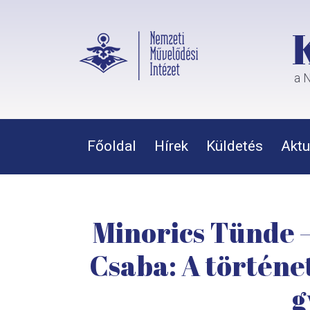
a N
Főoldal
Hírek
Küldetés
Aktu
Minorics Tünde –
Csaba: A történe
g