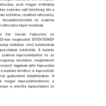
rehozása, azok megyei értéktárba
ése számára nyílt lehetőség élni a
aló kötődése, rendkívül változatos,
, társadalmi/közéleti és szakmai
l változatos képet mutatnak.
yi Kar Humán Fejlesztési és
2020-ban megkezdett ÉRTÉKTÉRKÉP
zösségi tudásban című kutatásának
pasztalatai indokolták. A kutatás
 szakmai kapcsolatépítést és az
rogramja keretében meghirdetett
csoport tagjainak aktív kapcsolata
t a kutatási témához is kapcsolódó
ai gyakorlatok kialakításában. A
k megyei kapcsolatrendszere, a
erepe is jelentős tapasztalatot és