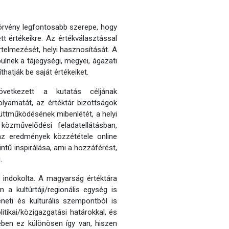
törvény legfontosabb szerepe, hogy
tt értékeikre. Az értékválasztással
rtelmezését, helyi hasznosítását. A
pülnek a tájegységi, megyei, ágazati
hatják be saját értékeiket.
övetkezett a kutatás céljának
olyamatát, az értéktár bizottságok
yüttműködésének mibenlétét, a helyi
közművelődési feladatellátásban,
 az eredmények közzététele online
ntű inspirálása, ami a hozzáférést,
.
s indokolta. A magyarság értéktára
n a kultúrtáji/regionális egység is
éneti és kulturális szempontból is
itikai/közigazgatási határokkal, és
tében ez különösen így van, hiszen