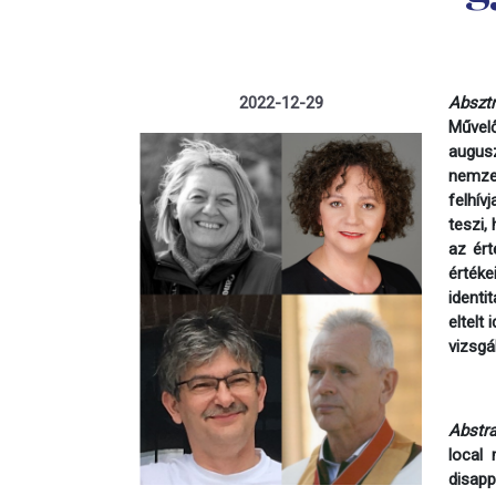
2022-12-29
Absztr
Művel
augusz
nemzet
felhív
teszi,
az ért
értéke
identi
eltelt
vizsgál
Abstra
local 
disapp