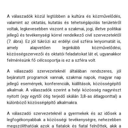
A válaszadók közül legtöbben a kultúra és közművelődés,
valamint az oktatás, kutatás és tehetségápolás területéről
voltak, legkevesebben viszont a szakmai, jogi, illetve politikai
jellegű és tevékenységi körrel rendelkező civil szervezetektől
(7. ábra). Ez jól tükrözi az erdélyi civil szféra lenyomatát is,
amely alapvetően leginkább közművelődési,
közösségszervezői és oktatói feladatokat lát el, ugyanakkor
felmérésünk fő célcsoportja is ez a szféra volt.
A válaszadó szervezeteknél általában rendszeres, jól
bejáratott programok vannak, szakmai napok, magyar nap
jellegű események, konferenciák, kiállítások, közösségépítő
alkalmak. A válaszadók szerint a helyi közösség nagyrészt
nyitott (egy egytől ötig terjedő skálán 3,8-as átlagponttal) a
különböző közösségépítő alkalmakra.
A válaszadó szervezeteknél a gyermekek és az idősek a
legfogékonyabbak a közösségi tevékenységre, nehezebben
megszólíthatóak azok a fiatalok és fiatal felnőttek, akik a