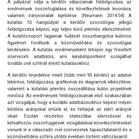
A pályázat célja a kérdőív válaszainak feldolgozása, az
eredmények összefoglalása és következtetések levonása,
valamint irányvonalak kijelölése. (Neumann 2014:54) A
kutatás fő hangsúlyát a kérdőív szociológiai jellegű
feldolgozása képezi, egy teljes körű jelentés elkészítésével.
A kutatócsoport tagjainak tudását összehangolva különös
figyelmet fordítunk a közművelődési és szociológiai
kérdésekre. A kutatás eredményeként létrejön egy frissített
szervezeti adatbázis, ami kiindulópontként szolgálhat
további civil szférát érintő kutatásokhoz.
A kérdőív terjedelme miatt (több mint 90 kérdés) az adatok
lekérése, feldolgozása, grafikonok és diagramok elkészítése,
valamint a kutatási jelentés összeállítása külön projektnek
minősül. Az eredmények feldolgozásának első szakaszában
azt vizsgáljuk, hogy a korábbi adatbázisokhoz képest milyen
kitöltési arányokat értünk el, és feltárjuk az elért arányok
okait. Ezután részletes statisztikai elemzéssel és
kétváltozós összefüggések vizsgálatával következtetéseket
vonunk le a válaszadó civil szervezetek tapasztalatairól és a
közművelődési szféra utóbbi években történt változásairól.