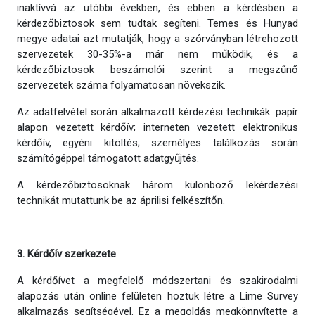
inaktívvá az utóbbi években, és ebben a kérdésben a
kérdezőbiztosok sem tudtak segíteni. Temes és Hunyad
megye adatai azt mutatják, hogy a szórványban létrehozott
szervezetek 30-35%-a már nem működik, és a
kérdezőbiztosok beszámolói szerint a megszűnő
szervezetek száma folyamatosan növekszik.
Az adatfelvétel során alkalmazott kérdezési technikák: papír
alapon vezetett kérdőív; interneten vezetett elektronikus
kérdőív, egyéni kitöltés; személyes találkozás során
számítógéppel támogatott adatgyűjtés.
A kérdezőbiztosoknak három különböző lekérdezési
technikát mutattunk be az áprilisi felkészítőn.
3. Kérdőív szerkezete
A kérdőívet a megfelelő módszertani és szakirodalmi
alapozás után online felületen hoztuk létre a Lime Survey
alkalmazás segítségével. Ez a megoldás megkönnyítette a