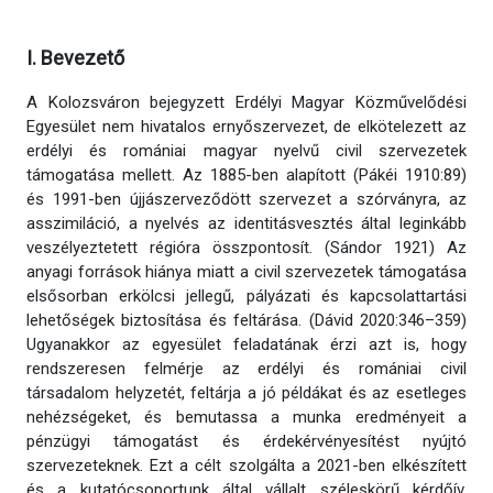
I. Bevezető
A Kolozsváron bejegyzett Erdélyi Magyar Közművelődési
Egyesület nem hivatalos ernyőszervezet, de elkötelezett az
erdélyi és romániai magyar nyelvű civil szervezetek
támogatása mellett. Az 1885-ben alapított (Pákéi 1910:89)
és 1991-ben újjászerveződött szervezet a szórványra, az
asszimiláció, a nyelvés az identitásvesztés által leginkább
veszélyeztetett régióra összpontosít. (Sándor 1921) Az
anyagi források hiánya miatt a civil szervezetek támogatása
elsősorban erkölcsi jellegű, pályázati és kapcsolattartási
lehetőségek biztosítása és feltárása. (Dávid 2020:346–359)
Ugyanakkor az egyesület feladatának érzi azt is, hogy
rendszeresen felmérje az erdélyi és romániai civil
társadalom helyzetét, feltárja a jó példákat és az esetleges
nehézségeket, és bemutassa a munka eredményeit a
pénzügyi támogatást és érdekérvényesítést nyújtó
szervezeteknek. Ezt a célt szolgálta a 2021-ben elkészített
és a kutatócsoportunk által vállalt széleskörű kérdőív,