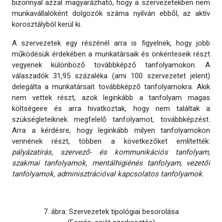
bizonnyal azzal magyarázható, hogy a szervezetekben nem
munkavállalóként dolgozók száma nyilván ebből, az aktív
korosztályból kerül ki.
A szervezetek egy részénél arra is figyelnek, hogy jobb
működésük érdekében a munkatársaik és önkénteseik részt
vegyenek különböző továbbképző tanfolyamokon. A
válaszadók 31,95 százaléka (ami 100 szervezetet jelent)
delegálta a munkatársait továbbképző tanfolyamokra. Akik
nem vettek részt, azok leginkább a tanfolyam magas
költségeire és arra hivatkoztak, hogy nem találtak a
szükségleteiknek megfelelő tanfolyamot, továbbképzést.
Arra a kérdésre, hogy leginkább milyen tanfolyamokon
vennének részt, többen a következőket említették:
pályázatírás, szervező- és kommunikációs tanfolyam,
szakmai tanfolyamok, mentálhigiénés tanfolyam, vezetői
tanfolyamok, adminisztrációval kapcsolatos tanfolyamok
.
7. ábra: Szervezetek tipológiai besorolása