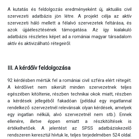
A kutatás és feldolgozás eredményeként új, aktuális civil
szervezeti adatbázis jön létre. A projekt célja az aktív
szervezeti háló mellett a félalvó szervezetek feltárása, és
azok újjáélesztésének támogatása. Az így kialakuló
adatbázis részletes képet ad a romániai magyar társadalom
aktív és aktivizálható rétegeiről.
III. A kérdőív feldolgozása
92 kérdésben mértük fel a romániai civil szféra elért rétegét.
A kérdőívet nem sikerült minden szervezetnek teljes
egészében kitöltenie, részben technikai okok miatt, részben
a kérdések jellegéből fakadóan (például egy ingatlannal
rendelkező szervezetnél relevánsak olyan kérdések, amelyek
egy ingatlan nélküli, alvó szervezetnél nem stb.). Ennek
ellenére, illetve éppen emiatt a részkitöltések is
értékelhetőek. A jelentést az SPSS adatbáziskezelő
rendszeren keresztül hívtuk le, teljes terjedelmében 524 oldal.