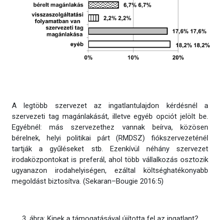
A legtöbb szervezet az ingatlantulajdon kérdésnél a
szervezeti tag magánlakását, illetve egyéb opciót jelölt be.
Egyébnél: más szervezethez vannak beírva, közösen
bérelnek, helyi politikai párt (RMDSZ) fiókszervezeténél
tartják a gyűléseket stb. Ezenkívül néhány szervezet
irodaközpontokat is preferál, ahol több vállalkozás osztozik
ugyanazon irodahelyiségen, ezáltal költséghatékonyabb
megoldást biztosítva. (Sekaran–Bougie 2016:5)
3. ábra: Kinek a támogatásával újította fel az ingatlant?