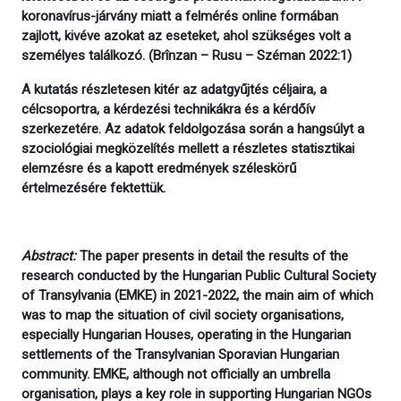
koronavírus-járvány miatt a felmérés online formában
zajlott, kivéve azokat az eseteket, ahol szükséges volt a
személyes találkozó. (Brînzan – Rusu – Széman 2022:1)
A kutatás részletesen kitér az adatgyűjtés céljaira, a
célcsoportra, a kérdezési technikákra és a kérdőív
szerkezetére. Az adatok feldolgozása során a hangsúlyt a
szociológiai megközelítés mellett a részletes statisztikai
elemzésre és a kapott eredmények széleskörű
értelmezésére fektettük.
Abstract:
The paper presents in detail the results of the
research conducted by the Hungarian Public Cultural Society
of Transylvania (EMKE) in 2021-2022, the main aim of which
was to map the situation of civil society organisations,
especially Hungarian Houses, operating in the Hungarian
settlements of the Transylvanian Sporavian Hungarian
community. EMKE, although not officially an umbrella
organisation, plays a key role in supporting Hungarian NGOs