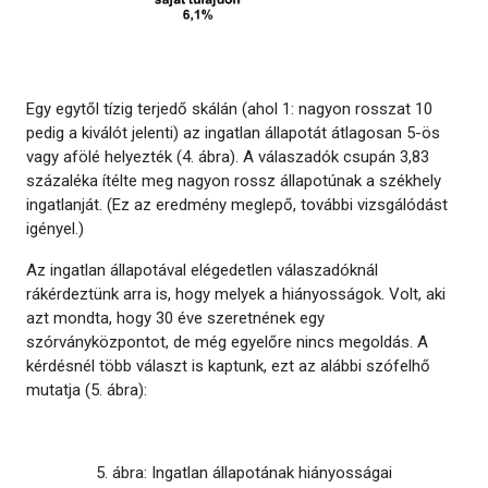
Egy egytől tízig terjedő skálán (ahol 1: nagyon rosszat 10
pedig a kiválót jelenti) az ingatlan állapotát átlagosan 5-ös
vagy afölé helyezték (4. ábra). A válaszadók csupán 3,83
százaléka ítélte meg nagyon rossz állapotúnak a székhely
ingatlanját. (Ez az eredmény meglepő, további vizsgálódást
igényel.)
Az ingatlan állapotával elégedetlen válaszadóknál
rákérdeztünk arra is, hogy melyek a hiányosságok. Volt, aki
azt mondta, hogy 30 éve szeretnének egy
szórványközpontot, de még egyelőre nincs megoldás. A
kérdésnél több választ is kaptunk, ezt az alábbi szófelhő
mutatja (5. ábra):
5. ábra: Ingatlan állapotának hiányosságai