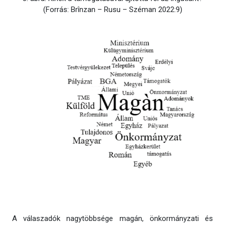
(Forrás: Brînzan – Rusu – Széman 2022:9)
A válaszadók nagytöbbsége magán, önkormányzati és