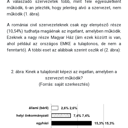
A válaszadó szervezetek több, mint fele egyesületként
működik, 6-an jelezték, hogy jelenleg alvó a szervezet, nem
működik (1. ábra).
A romániai civil szervezeteknek csak egy elenyésző része
(10,54%) tudhatja magáénak az ingatlant, amelyben működik.
Ezeknek a nagy része Magyar Ház (ám ezek között is van,
ahol például az országos EMKE a tulajdonos, de nem a
fenntartó). A többi eset az alábbiak szerint oszlik el (2. ábra):
2. ábra: Kinek a tulajdonát képezi az ingatlan, amelyben a
szervezet működik?
(Forrás: saját szerkesztés)