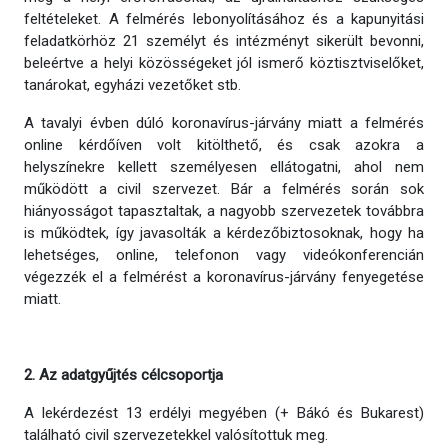
feltételeket. A felmérés lebonyolításához és a kapunyitási
feladatkörhöz 21 személyt és intézményt sikerült bevonni,
beleértve a helyi közösségeket jól ismerő köztisztviselőket,
tanárokat, egyházi vezetőket stb.
A tavalyi évben dúló koronavírus-járvány miatt a felmérés
online kérdőíven volt kitölthető, és csak azokra a
helyszínekre kellett személyesen ellátogatni, ahol nem
működött a civil szervezet. Bár a felmérés során sok
hiányosságot tapasztaltak, a nagyobb szervezetek továbbra
is működtek, így javasolták a kérdezőbiztosoknak, hogy ha
lehetséges, online, telefonon vagy videókonferencián
végezzék el a felmérést a koronavírus-járvány fenyegetése
miatt.
2. Az adatgyűjtés célcsoportja
A lekérdezést 13 erdélyi megyében (+ Bákó és Bukarest)
található civil szervezetekkel valósítottuk meg.