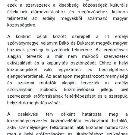
ezek a szervezetek a kisebbségi közösségek kulturális
értékeinek előmozdításához és megőrzéséhez, különös
tekintettel az erdélyi megyékből származó magyar
közösségekre.
A konkrét célok között szerepelt a 11 erdélyi
szórványmegye, valamint Bákó és Bukarest megyék magyar
házainak jelenlegi helyzetének felmérése. Az eredmények
alapján tervezik a már nem működő szervezetek
aktivizálását és a kapunyitás ösztönzését. Ehhez a helyi
közösségekkel való egyeztetés és beszélgetések
elengedhetetlenek. Az adatlapon meghatározott mennyiségi
és szakmai mutatók alapján tervezték az erdélyi
szórványban működő, közművelődési jellegű civil
szervezetek erőforrásainak feltérképezését és a szerepük,
helyzetük meghatározását.
A cselekvési terv célként határozta meg a
közösségszervezés közművelődési eszköztárát birtokló,
aktív személyiségek felkutatását, akik közösen határozzák
meg a helyi erőforrásokat, az újraindításhoz szükséges