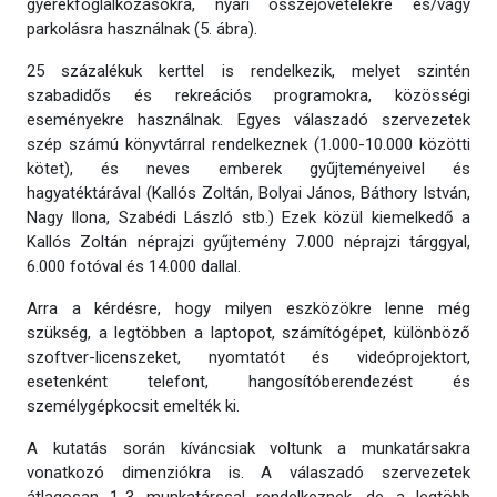
gyerekfoglalkozásokra, nyári összejövetelekre és/vagy
parkolásra használnak (5. ábra).
25 százalékuk kerttel is rendelkezik, melyet szintén
szabadidős és rekreációs programokra, közösségi
eseményekre használnak. Egyes válaszadó szervezetek
szép számú könyvtárral rendelkeznek (1.000-10.000 közötti
kötet), és neves emberek gyűjteményeivel és
hagyatéktárával (Kallós Zoltán, Bolyai János, Báthory István,
Nagy Ilona, Szabédi László stb.) Ezek közül kiemelkedő a
Kallós Zoltán néprajzi gyűjtemény 7.000 néprajzi tárggyal,
6.000 fotóval és 14.000 dallal.
Arra a kérdésre, hogy milyen eszközökre lenne még
szükség, a legtöbben a laptopot, számítógépet, különböző
szoftver-licenszeket, nyomtatót és videóprojektort,
esetenként telefont, hangosítóberendezést és
személygépkocsit emelték ki.
A kutatás során kíváncsiak voltunk a munkatársakra
vonatkozó dimenziókra is. A válaszadó szervezetek
átlagosan 1-3 munkatárssal rendelkeznek, de a legtöbb