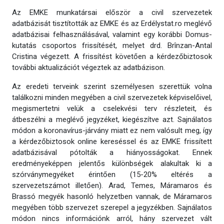
Az EMKE munkatársai először a civil szervezetek
adatbázisát tisztították az EMKE és az Erdélystat.ro meglévő
adatbázisai felhasználásával, valamint egy korábbi Domus-
kutatás csoportos frissítését, melyet drd. Brînzan-Antal
Cristina végezett. A frissítést követően a kérdezőbiztosok
további aktualizációt végeztek az adatbázison.
Az eredeti terveink szerint személyesen szerettük volna
találkozni minden megyében a civil szervezetek képviselőivel,
megismertetni velük a cselekvési terv részleteit, és
átbeszélni a meglévő jegyzéket, kiegészítve azt. Sajnálatos
módon a koronavírus-járvány miatt ez nem valósult meg, így
a kérdezőbiztosok online kereséssel és az EMKE frissített
adatbázisával pótolták a hiányosságokat. Ennek
eredményeképpen jelentős különbségek alakultak ki a
szórványmegyéket érintően (15-20% eltérés a
szervezetszámot illetően). Arad, Temes, Máramaros és
Brassó megyék hasonló helyzetben vannak, de Máramaros
megyében több szervezet szerepel a jegyzékben. Sajnálatos
módon nincs információnk arról, hány szervezet vált