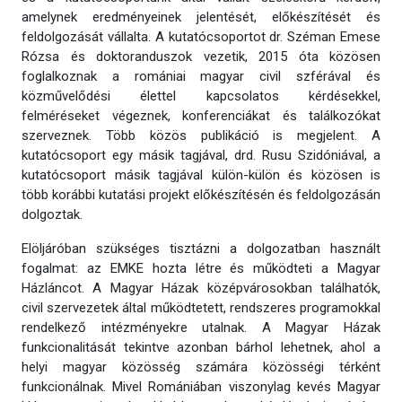
amelynek eredményeinek jelentését, előkészítését és
feldolgozását vállalta. A kutatócsoportot dr. Széman Emese
Rózsa és doktoranduszok vezetik, 2015 óta közösen
foglalkoznak a romániai magyar civil szférával és
közművelődési élettel kapcsolatos kérdésekkel,
felméréseket végeznek, konferenciákat és találkozókat
szerveznek. Több közös publikáció is megjelent. A
kutatócsoport egy másik tagjával, drd. Rusu Szidóniával, a
kutatócsoport másik tagjával külön-külön és közösen is
több korábbi kutatási projekt előkészítésén és feldolgozásán
dolgoztak.
Elöljáróban szükséges tisztázni a dolgozatban használt
fogalmat: az EMKE hozta létre és működteti a Magyar
Házláncot. A Magyar Házak középvárosokban találhatók,
civil szervezetek által működtetett, rendszeres programokkal
rendelkező intézményekre utalnak. A Magyar Házak
funkcionalitását tekintve azonban bárhol lehetnek, ahol a
helyi magyar közösség számára közösségi térként
funkcionálnak. Mivel Romániában viszonylag kevés Magyar