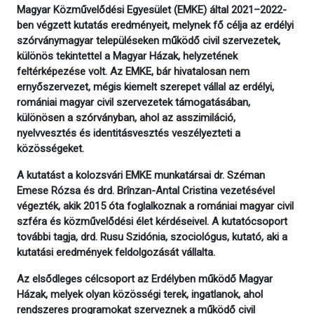
Magyar Közművelődési Egyesület (EMKE) által 2021–2022-
ben végzett kutatás eredményeit, melynek fő célja az erdélyi
szórványmagyar településeken működő civil szervezetek,
különös tekintettel a Magyar Házak, helyzetének
feltérképezése volt. Az EMKE, bár hivatalosan nem
ernyőszervezet, mégis kiemelt szerepet vállal az erdélyi,
romániai magyar civil szervezetek támogatásában,
különösen a szórványban, ahol az asszimiláció,
nyelvvesztés és identitásvesztés veszélyezteti a
közösségeket.
A kutatást a kolozsvári EMKE munkatársai dr. Széman
Emese Rózsa és drd. Brînzan-Antal Cristina vezetésével
végezték, akik 2015 óta foglalkoznak a romániai magyar civil
szféra és közművelődési élet kérdéseivel. A kutatócsoport
további tagja, drd. Rusu Szidónia, szociológus, kutató, aki a
kutatási eredmények feldolgozását vállalta.
Az elsődleges célcsoport az Erdélyben működő Magyar
Házak, melyek olyan közösségi terek, ingatlanok, ahol
rendszeres programokat szerveznek a működő civil