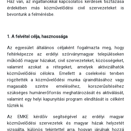
Ház van, az ingatlanokkal kapcsolatos kérdések tisztázása
érdekében más közművelődési civil szervezeteket is
bevontunk a felmérésbe.
1. A felvétel célja, hasznossága
Az egyesület általános céljaként fogalmazta meg, hogy
feltérképezze az erdélyi szórványmagyar településeken
működő magyar házakat, civil szervezeteket, közösségeket,
valamint azokat a rétegeket, amelyek aktivizálhatók
közművelődési célokra. Emellett a cselekvési tervben
rögzítették a közművelődési munka újraindításához vagy
magasabb szintre emeléséhez, korszerűsítéséhez
szükséges humánerőforrás meghatározását és aktiválását,
valamint egy helyi kapunyitási program elindítását is célként
tűzték ki.
Az EMKE kérdőív segítségével az erdélyi magyar
közművelődési szervezetek és magyar házak helyzetét
vizsgálta, különös tekintettel arra, hogyan járulnak hozzá