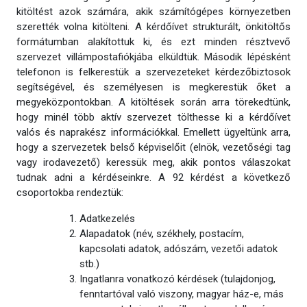
kitöltést azok számára, akik számítógépes környezetben
szerették volna kitölteni. A kérdőívet strukturált, önkitöltős
formátumban alakítottuk ki, és ezt minden résztvevő
szervezet villámpostafiókjába elküldtük. Második lépésként
telefonon is felkerestük a szervezeteket kérdezőbiztosok
segítségével, és személyesen is megkerestük őket a
megyeközpontokban. A kitöltések során arra törekedtünk,
hogy minél több aktív szervezet tölthesse ki a kérdőívet
valós és naprakész információkkal. Emellett ügyeltünk arra,
hogy a szervezetek belső képviselőit (elnök, vezetőségi tag
vagy irodavezető) keressük meg, akik pontos válaszokat
tudnak adni a kérdéseinkre. A 92 kérdést a következő
csoportokba rendeztük:
Adatkezelés
Alapadatok (név, székhely, postacím,
kapcsolati adatok, adószám, vezetői adatok
stb.)
Ingatlanra vonatkozó kérdések (tulajdonjog,
fenntartóval való viszony, magyar ház-e, más