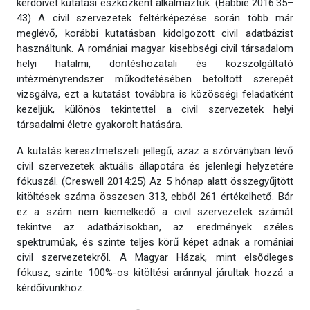
kérdőívet kutatási eszközként alkalmaztuk. (Babbie 2016:35–
43) A civil szervezetek feltérképezése során több már
meglévő, korábbi kutatásban kidolgozott civil adatbázist
használtunk. A romániai magyar kisebbségi civil társadalom
helyi hatalmi, döntéshozatali és közszolgáltató
intézményrendszer működtetésében betöltött szerepét
vizsgálva, ezt a kutatást továbbra is közösségi feladatként
kezeljük, különös tekintettel a civil szervezetek helyi
társadalmi életre gyakorolt hatására.
A kutatás keresztmetszeti jellegű, azaz a szórványban lévő
civil szervezetek aktuális állapotára és jelenlegi helyzetére
fókuszál. (Creswell 2014:25) Az 5 hónap alatt összegyűjtött
kitöltések száma összesen 313, ebből 261 értékelhető. Bár
ez a szám nem kiemelkedő a civil szervezetek számát
tekintve az adatbázisokban, az eredmények széles
spektrumúak, és szinte teljes körű képet adnak a romániai
civil szervezetekről. A Magyar Házak, mint elsődleges
fókusz, szinte 100%-os kitöltési aránnyal járultak hozzá a
kérdőívünkhöz.