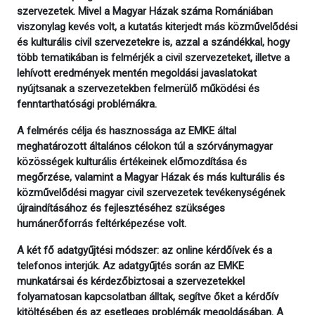
szervezetek. Mivel a Magyar Házak száma Romániában
viszonylag kevés volt, a kutatás kiterjedt más közművelődési
és kulturális civil szervezetekre is, azzal a szándékkal, hogy
több tematikában is felmérjék a civil szervezeteket, illetve a
lehívott eredmények mentén megoldási javaslatokat
nyújtsanak a szervezetekben felmerülő működési és
fenntarthatósági problémákra.
A felmérés célja és hasznossága az EMKE által
meghatározott általános célokon túl a szórványmagyar
közösségek kulturális értékeinek előmozdítása és
megőrzése, valamint a Magyar Házak és más kulturális és
közművelődési magyar civil szervezetek tevékenységének
újraindításához és fejlesztéséhez szükséges
humánerőforrás feltérképezése volt.
A két fő adatgyűjtési módszer: az online kérdőívek és a
telefonos interjúk. Az adatgyűjtés során az EMKE
munkatársai és kérdezőbiztosai a szervezetekkel
folyamatosan kapcsolatban álltak, segítve őket a kérdőív
kitöltésében és az esetleges problémák megoldásában. A