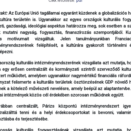
Cikk letöltése:
pdf
akt:
Az Európai Unió tagállamai egyaránt küzdenek a globalizációs
ultúra területén is. Ugyanakkor az egyes országok kulturális fo
eti, gazdasági, ideológiai aspektus határozza meg, sok esetben a 
k mutatni nagyság, fogyasztás, finanszírozás szempontjából. Kut
os motívumait vizsgáltuk. Jelen tanulmányunkban Franciaor
ményrendszerének felépítését, a kultúrára gyakorolt történelmi
képezni.
aország kulturális intézményrendszerének vizsgálata azt mutatja, h
a egy erősen centralizált és kormányzati szintről szerveződő kultu
ert működtet, amelyben ugyanakkor nagymértékű financiális ráfordí
yzat felismerte a kulturális területek ösztönzésének GDP növelő 
nek a kötelező művészeti nevelésre, amely beépül az alaptantervbe.
si intézmények közös cél érdekében szorosan működnek együtt.
ábban centralizált, Párizs központú intézményrendszert igy
ralizálttá tenni és a helyi érdekcsoportokat is bevonni, valami
ztásba és terjesztésébe.
osság kulturális fogyasztásának vizsgálata azt mutatja, 