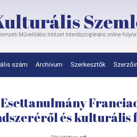
Kulturális Szeml
emzeti Művelődési Intézet Interdiszciplináris online folyói
ális szám
Archívum
Szerkesztők
Szerzői
 Esettanulmány Franciao
szeréről és kulturális 