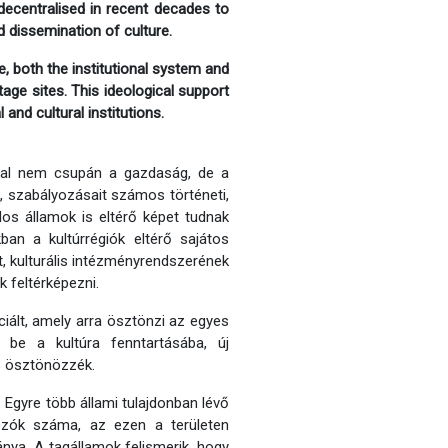
 decentralised in recent decades to
 dissemination of culture.
, both the institutional system and
itage sites. This ideological support
and cultural institutions.
kkal nem csupán a gazdaság, de a
t, szabályozásait számos történeti,
os államok is eltérő képet tudnak
ban a kultúrrégiók eltérő sajátos
, kulturális intézményrendszerének
k feltérképezni.
ciált, amely arra ösztönzi az egyes
be a kultúra fenntartásába, új
is ösztönözzék.
 Egyre több állami tulajdonban lévő
lgozók száma, az ezen a területen
nya. A tagállamok felismerik, hogy