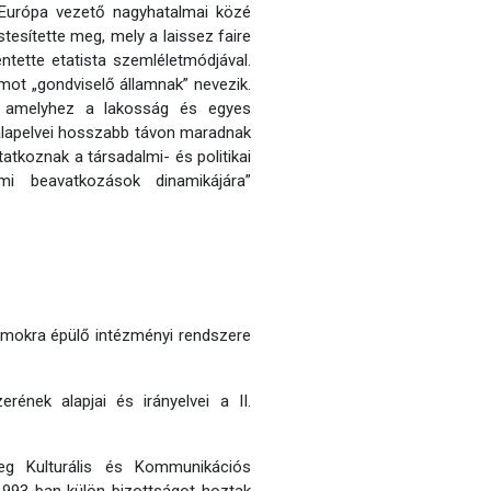
g Európa vezető nagyhatalmai közé
stesítette meg, mely a laissez faire
ntette etatista szemléletmódjával.
llamot „gondviselő államnak” nevezik.
, amelyhez a lakosság és egyes
 alapelvei hosszabb távon maradnak
atkoznak a társadalmi- és politikai
i beavatkozások dinamikájára”
umokra épülő intézményi rendszere
rének alapjai és irányelvei a II.
nleg Kulturális és Kommunikációs