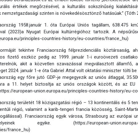
urális értékek megőrzésével, a kulturális sokszínűség kialakításá
 nemzetgazdasági szinten is növekedésösztönző hatásúak.” (Tóth 
iaország 1958.január 1. óta Európai Uniós tagállam, 638.475 km2
ával (2023)a Nyugat Európai kultúrrégióhoz tartozik. A népsűrűs
europa.eu/principles-countries-history/eu-countries/france_hu)
ormáját tekintve Franciaország félprezidenciális köztársaság, ah
alos fizető eszköz pedig az 1999. január 1-i euroövezeti csatla
terelnök, akit a közvetlen szavazással megválasztott államfő, 
éget 2024. január 1-e óta Gabriel Attal volt oktatási miniszter tölti
aország egy főre jutó GDP-je megegyezik az uniós átlaggal, 35.50
ra a 11. helyet biztosítja az uniós országok között, és az EU t
https://european-union.europa.eu/principles-countries-history/eu-c
aország területét 18 közigazgatási régió – 13 kontinentális és 5 teng
entúli régió, valamint a karib-tengeri francia közösség, Saint-Mart
jogállással). Franciaország egyik városa, Strasbourg az európai 
elyeinek egyike. (https://european-union.europa.eu/prin
ies/france_hu)