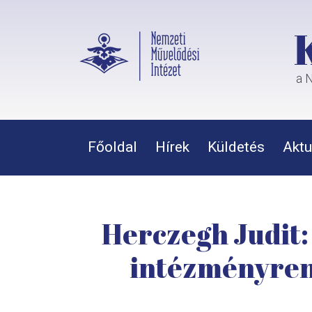
a N
Főoldal
Hírek
Küldetés
Aktu
Herczegh Judit:
intézményrend