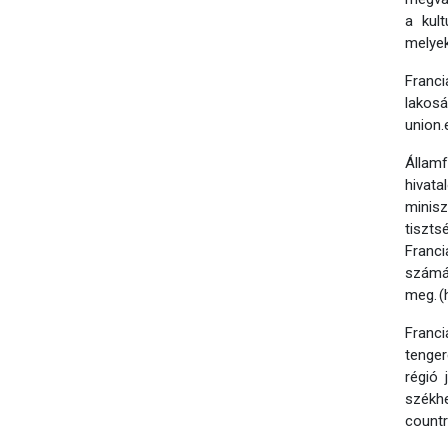
a kult
melyek
Franc
lakos
union.
Államf
hivat
minisz
tiszts
Franci
számá
meg. (
Franci
tenger
régió 
székh
countr