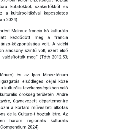
1993-ban külön bizottságot hoztak
túra kutatókból, szakértőkből és
ez a kultúrpolitikával kapcsolatos
um 2024).
rést Malraux francia író kulturális
alatt kezdődött meg a francia
Párizs-központúsága volt. A vidéki
on alacsony szintű volt, ezért első
t valósították meg.” (Tóth 2012:53;
térium) és az Ipari Minisztérium
igazgatás elsődleges céljai közé
a kulturális tevékenységekben való
ulturális örökség területén. André
gyére, úgynevezett départementre
hozni a kortárs művészeti alkotás
s de la Culture-t hoztak létre. Az
en három regionális kulturális
s) (Compendium 2024).