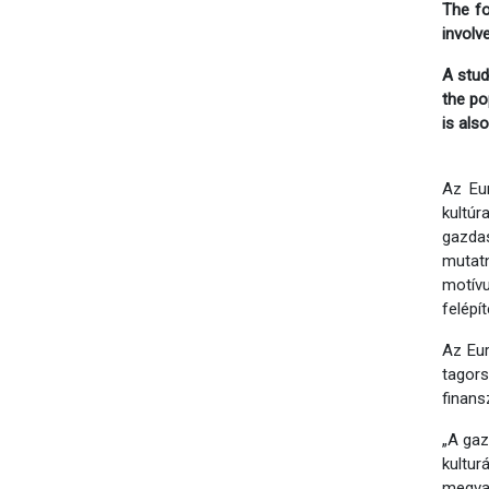
The fo
involv
A stud
the po
is als
Az Eu
kultúr
gazdas
mutatn
motívu
felépí
Az Eur
tagor
finans
„A gaz
kultur
megval