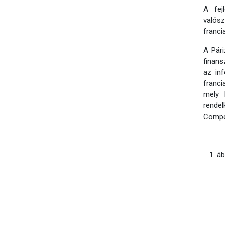
A fej
valósz
franci
A Pári
finans
az in
franci
mely 
rendel
Compe
1. á