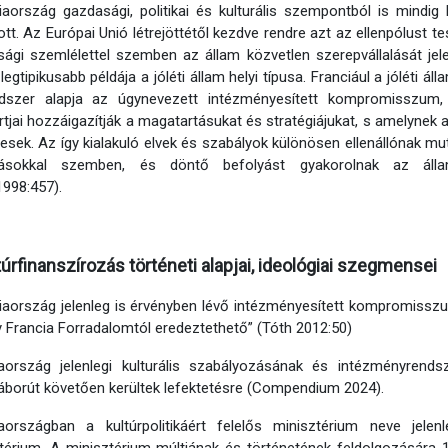
iaország gazdasági, politikai és kulturális szempontból is mindi
ott. Az Európai Unió létrejöttétől kezdve rendre azt az ellenpólust te
ági szemlélettel szemben az állam közvetlen szerepvállalását jele
legtipikusabb példája a jóléti állam helyi típusa. Franciául a jóléti á
dszer alapja az úgynevezett intézményesített kompromisszum
tjai hozzáigazítják a magatartásukat és stratégiájukat, s amelynek
esek. Az így kialakuló elvek és szabályok különösen ellenállónak mut
zásokkal szemben, és döntő befolyást gyakorolnak az állam
998:457).
túrfinanszírozás történeti alapjai, ideológiai szegmensei
iaország jelenleg is érvényben lévő intézményesített kompromissz
 Francia Forradalomtól eredeztethető” (Tóth 2012:50)
aország jelenlegi kulturális szabályozásának és intézményrendsze
áborút követően kerültek lefektetésre (Compendium 2024).
iaországban a kultúrpolitikáért felelős minisztérium neve jele