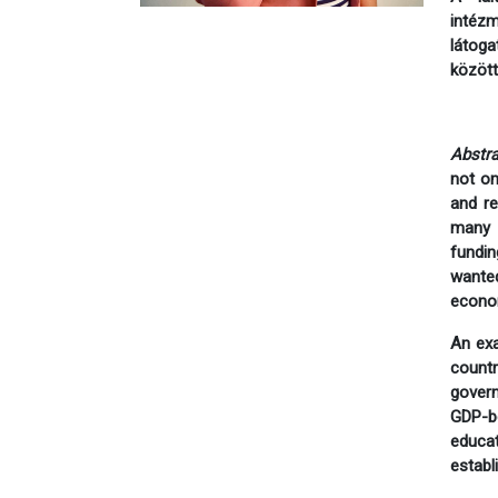
intéz
látoga
között
Abstra
not on
and re
many 
fundin
wanted
econom
An exa
count
govern
GDP-b
educat
establ