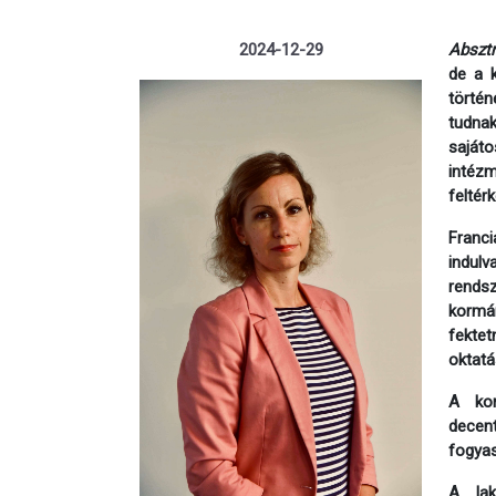
2024-12-29
Absztr
de a k
történ
tudna
saját
intéz
feltér
Franci
indulv
rendsz
kormán
fektet
oktatá
A kor
decent
fogyas
A lak