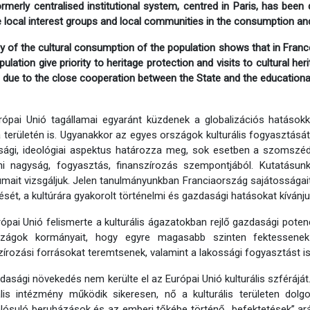
rmerly centralised institutional system, centred in Paris, has been
e local interest groups and local communities in the consumption and
y of the cultural consumption of the population shows that in France
pulation give priority to heritage protection and visits to cultural her
o due to the close cooperation between the State and the educational 
rópai Unió tagállamai egyaránt küzdenek a globalizációs hatáso
a területén is. Ugyanakkor az egyes országok kulturális fogyasztásá
ági, ideológiai aspektus határozza meg, sok esetben a szomszéd
i nagyság, fogyasztás, finanszírozás szempontjából. Kutatásunk
mait vizsgáljuk. Jelen tanulmányunkban Franciaország sajátosságait
tését, a kultúrára gyakorolt történelmi és gazdasági hatásokat kívánju
ópai Unió felismerte a kulturális ágazatokban rejlő gazdasági poten
szágok kormányait, hogy egyre magasabb szinten fektessenek 
zírozási forrásokat teremtsenek, valamint a lakossági fogyasztást 
dasági növekedés nem kerülte el az Európai Unió kulturális szféráját.
ális intézmény működik sikeresen, nő a kulturális területen do
ósuló beruházások és az emberi tőkébe történő „befektetések” ará