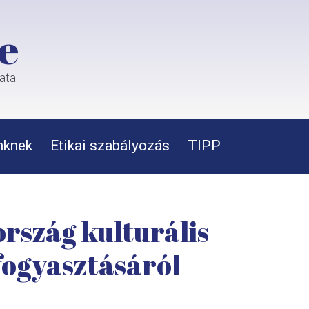
e
rata
nknek
Etikai szabályozás
TIPP
rszág kulturális
fogyasztásáról