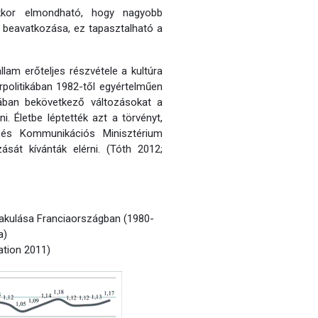
akkor elmondható, hogy nagyobb
si beavatkozása, ez tapasztalható a
lam erőteljes részvétele a kultúra
rpolitikában 1982-től egyértelműen
rában bekövetkező változásokat a
i. Életbe léptették azt a törvényt,
 és Kommunikációs Minisztérium
ását kívánták elérni. (Tóth 2012;
lakulása Franciaországban (1980-
a)
ation 2011)