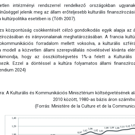
letlen intézményi rendszerrel rendelkező országokban ugyan
ínűséggel jelenik meg az állam erőteljesebb kulturális finanszírozá
a kultúrpolitika esetében is (Tóth 2007).
zs központúság csökkentését célzó gondolkodás egyik alapja az ál
zírozásában és irányvonalainak meghatározásában. A francia kultú
fokommunikációs forradalom mellett voksolva, a kulturális szfé
a modell a közvetlen állami szerepvállalás növelésével kívánta elérn
kimondja, hogy az összköltségvetés 1%-a felett a Kulturális
kezik. Ezzel a döntéssel a kultúra folyamatos állami finanszíroz
ndium 2024)
bra: A Kulturális és Kommunikációs Minisztérium költségvetésének a
2010 között, 1980-as bázis áron számítv
(Forrás: Ministère de la Culture et de la Communic