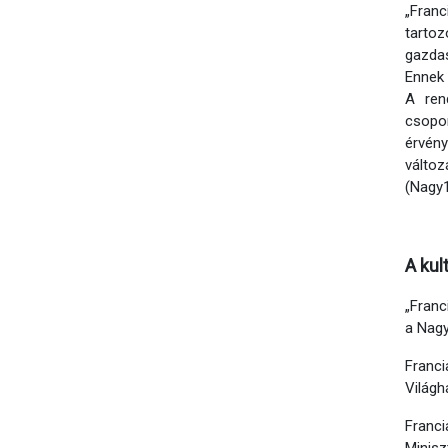
„Franc
tartoz
gazdas
Ennek 
A ren
csopor
érvény
válto
(Nagy1
A kul
„Franc
a Nagy
Franci
Világh
Franc