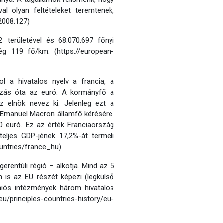
val olyan feltételeket teremtenek,
2008:127)
 területével és 68.070.697 főnyi
ég 119 fő/km. (https://european-
ol a hivatalos nyelv a francia, a
kozás óta az euró. A kormányfő a
az elnök nevez ki. Jelenleg ezt a
 be Emanuel Macron államfő kérésére.
0 euró. Ez az érték Franciaország
eljes GDP-jének 17,2%-át termeli
ountries/france_hu)
erentúli régió – alkotja. Mind az 5
in is az EU részét képezi (legkülső
uniós intézmények három hivatalos
ciples-countries-history/eu-