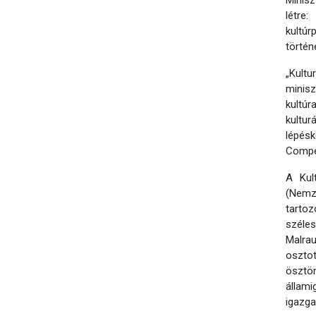
Minisz
létre
kultúr
történ
„Kultu
minis
kultúr
kultur
lépésk
Compe
A Kul
(Nemz
tartoz
széles
Malra
osztot
ösztön
állam
igazga