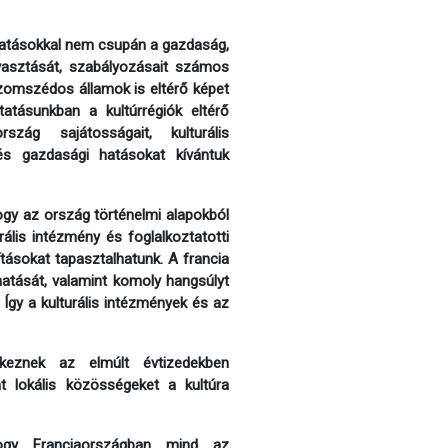
 hatásokkal nem csupán a gazdaság,
gyasztását, szabályozásait számos
szomszédos államok is eltérő képet
atásunkban a kultúrrégiók eltérő
szág sajátosságait, kulturális
 és gazdasági hatásokat kívántuk
ogy az ország történelmi alapokból
rális intézmény és foglalkoztatotti
tásokat tapasztalhatunk. A francia
hatását, valamint komoly hangsúlyt
 Így a kulturális intézmények és az
ekeznek az elmúlt évtizedekben
nt lokális közösségeket a kultúra
hogy Franciaországban mind az