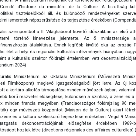
térium. A minisztérium múltjának és történetének feldolgozására 
: Comité d'histoire du ministère de la Culture. A bizottság kul
politikai tisztviselőkből áll, és különböző rendezvényeket szerv
elmi ismeretek népszerűsítése és terjesztése érdekében (Compendi
rális szempontból a II. Világháborút követő időszakban az első áttö
zterré történő kinevezése jelentette. Az ő minisztersége 
afinanszírozás átalakítása. Ennek legfőbb kiváltó oka az ország 
ális élet a helyi és regionális kulturális intézmények hiányában nagy
ént a kulturális szektor földrajzi értelemben vett decentralizációjá
ndium 2024)
turális Minisztérium az Oktatási Minisztérium (Művészeti Minisz
eti Filmközpont) meglévő igazgatóságaiból jött létre. Az új köz
ott a kortárs alkotás támogatása minden művészeti ágban, valamint 
ebb körű részvétel elősegítése, különösen a színház, a zene és a k
ux minden francia megyében (Franciaországot földrajzilag 96 me
ták) egy művészeti központot (Maison de la Culture) akart létre
zése és a kultúra széleskörű terjesztése érdekében. Végül 9 Maison
igazgatás dekoncentrációjának elősegítése érdekében 1969-b
tóságot hoztak létre (directions régionales des affaires culturelle