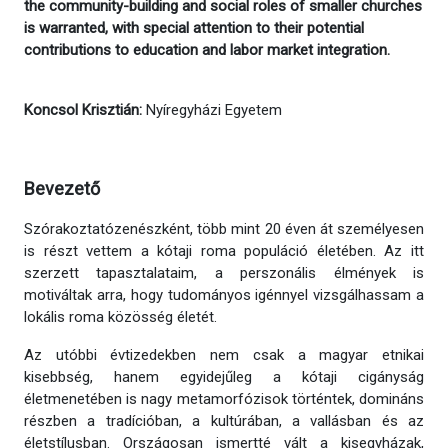
the community-building and social roles of smaller churches
is warranted, with special attention to their potential
contributions to education and labor market integration.
Koncsol Krisztián:
Nyíregyházi Egyetem
Bevezető
Szórakoztatózenészként, több mint 20 éven át személyesen
is részt vettem a kótaji roma populáció életében. Az itt
szerzett tapasztalataim, a perszonális élmények is
motiváltak arra, hogy tudományos igénnyel vizsgálhassam a
lokális roma közösség életét.
Az utóbbi évtizedekben nem csak a magyar etnikai
kisebbség, hanem egyidejűleg a kótaji cigányság
életmenetében is nagy metamorfózisok történtek, domináns
részben a tradícióban, a kultúrában, a vallásban és az
életstílusban. Országosan ismertté vált a kisegyházak,