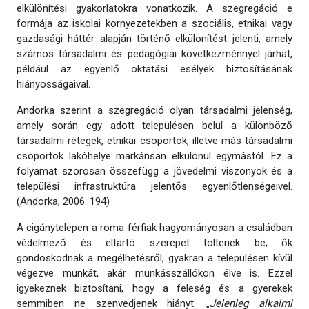
elkülönítési gyakorlatokra vonatkozik. A szegregáció e
formája az iskolai környezetekben a szociális, etnikai vagy
gazdasági háttér alapján történő elkülönítést jelenti, amely
számos társadalmi és pedagógiai következménnyel járhat,
például az egyenlő oktatási esélyek biztosításának
hiányosságaival.
Andorka szerint a szegregáció olyan társadalmi jelenség,
amely során egy adott településen belül a különböző
társadalmi rétegek, etnikai csoportok, illetve más társadalmi
csoportok lakóhelye markánsan elkülönül egymástól. Ez a
folyamat szorosan összefügg a jövedelmi viszonyok és a
települési infrastruktúra jelentős egyenlőtlenségeivel.
(Andorka, 2006: 194)
A cigánytelepen a roma férfiak hagyományosan a családban
védelmező és eltartó szerepet töltenek be; ők
gondoskodnak a megélhetésről, gyakran a településen kívül
végezve munkát, akár munkásszállókon élve is. Ezzel
igyekeznek biztosítani, hogy a feleség és a gyerekek
semmiben ne szenvedjenek hiányt. „
Jelenleg alkalmi