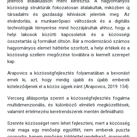
jelentős átalakuláson ment keresztül. A hagyományos
közösségi struktúrák fokozatosan átalakultak, miközben új
társadalmi és gazdasági kihívások jelentek meg. Az
elvándorlás, a munkaerőpiaci változások és a digitális
technológiák térnyerése mind hozzájárultak ahhoz, hogy a
helyi lakosok közötti kapcsolatok és a közösségi
összetartás új formákat öltsön. Bár a modernizáció számos
hagyományos elemet háttérbe szorított, a helyi értékek és a
közösségi szellem megőrzése továbbra is kiemelt szerepet
kap.
Arapovics a közösségfejlesztés folyamatában a bevonást
emeli ki, azt, hogy mindig újabb és újabb emberek
köteleződjenek el a közös ügyek iránt (Arapovics, 2019: 154).
Vercseg álláspontja szerint a közösségfejlesztés fogalma
multidimenzionális, és különböző elméleti megközelítések,
valamint értelmezési keretrendszerek mentén definiálható.
Szerinte közösséget nem lehet fejleszteni, mert a közösség
már maga egy minőségi együttlét, nem emberek puszta
csoportja, hanem minőségi többlettel rendelkező, magasabb