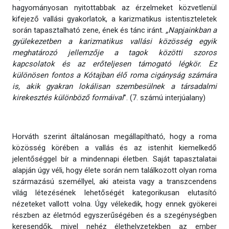
hagyományosan nyitottabbak az érzelmeket közvetlenül
kifejező vallási gyakorlatok, a karizmatikus istentiszteletek
során tapasztalható zene, ének és tánc iránt.
„Napjainkban a
gyülekezetben a karizmatikus vallási közösség egyik
meghatározó jellemzője a tagok közötti szoros
kapcsolatok és az erőteljesen támogató légkör. Ez
különösen fontos a Kótajban élő roma cigányság számára
is, akik gyakran lokálisan szembesülnek a társadalmi
kirekesztés különböző formáival
”. (7. számú interjúalany)
Horváth szerint általánosan megállapítható, hogy a roma
közösség körében a vallás és az istenhit kiemelkedő
jelentőséggel bír a mindennapi életben. Saját tapasztalatai
alapján úgy véli, hogy élete során nem találkozott olyan roma
származású személlyel, aki ateista vagy a transzcendens
világ létezésének lehetőségét kategorikusan elutasító
nézeteket vallott volna. Úgy vélekedik, hogy ennek gyökerei
részben az életmód egyszerűségében és a szegénységben
keresendők, mivel nehéz élethelyzetekben az ember