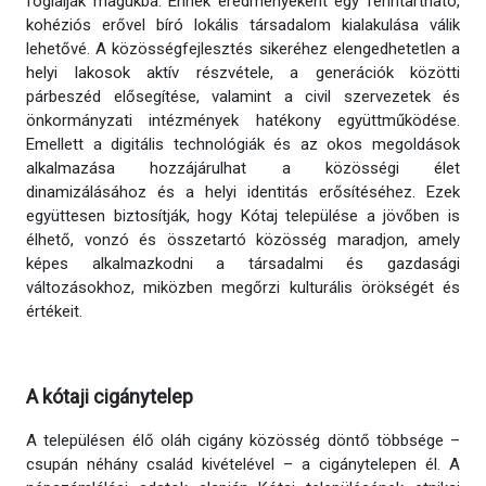
foglalják magukba. Ennek eredményeként egy fenntartható,
kohéziós erővel bíró lokális társadalom kialakulása válik
lehetővé. A közösségfejlesztés sikeréhez elengedhetetlen a
helyi lakosok aktív részvétele, a generációk közötti
párbeszéd elősegítése, valamint a civil szervezetek és
önkormányzati intézmények hatékony együttműködése.
Emellett a digitális technológiák és az okos megoldások
alkalmazása hozzájárulhat a közösségi élet
dinamizálásához és a helyi identitás erősítéséhez. Ezek
együttesen biztosítják, hogy Kótaj települése a jövőben is
élhető, vonzó és összetartó közösség maradjon, amely
képes alkalmazkodni a társadalmi és gazdasági
változásokhoz, miközben megőrzi kulturális örökségét és
értékeit.
A kótaji cigánytelep
A településen élő oláh cigány közösség döntő többsége –
csupán néhány család kivételével – a cigánytelepen él. A