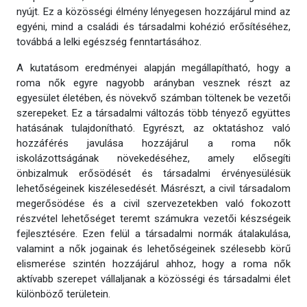
nyújt. Ez a közösségi élmény lényegesen hozzájárul mind az
egyéni, mind a családi és társadalmi kohézió erősítéséhez,
továbbá a lelki egészség fenntartásához.
A kutatásom eredményei alapján megállapítható, hogy a
roma nők egyre nagyobb arányban vesznek részt az
egyesület életében, és növekvő számban töltenek be vezetői
szerepeket. Ez a társadalmi változás több tényező együttes
hatásának tulajdonítható. Egyrészt, az oktatáshoz való
hozzáférés javulása hozzájárul a roma nők
iskolázottságának növekedéséhez, amely elősegíti
önbizalmuk erősödését és társadalmi érvényesülésük
lehetőségeinek kiszélesedését. Másrészt, a civil társadalom
megerősödése és a civil szervezetekben való fokozott
részvétel lehetőséget teremt számukra vezetői készségeik
fejlesztésére. Ezen felül a társadalmi normák átalakulása,
valamint a nők jogainak és lehetőségeinek szélesebb körű
elismerése szintén hozzájárul ahhoz, hogy a roma nők
aktívabb szerepet vállaljanak a közösségi és társadalmi élet
különböző területein.