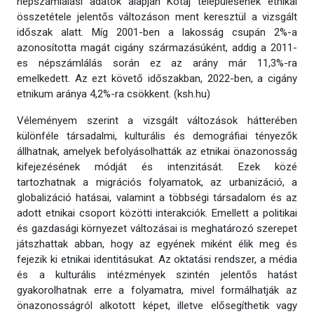
népszámlálási adatok alapján Kótaj településének etnikai
összetétele jelentős változáson ment keresztül a vizsgált
időszak alatt. Míg 2001-ben a lakosság csupán 2%-a
azonosította magát cigány származásúként, addig a 2011-
es népszámlálás során ez az arány már 11,3%-ra
emelkedett. Az ezt követő időszakban, 2022-ben, a cigány
etnikum aránya 4,2%-ra csökkent. (ksh.hu)
Véleményem szerint a vizsgált változások hátterében
különféle társadalmi, kulturális és demográfiai tényezők
állhatnak, amelyek befolyásolhatták az etnikai önazonosság
kifejezésének módját és intenzitását. Ezek közé
tartozhatnak a migrációs folyamatok, az urbanizáció, a
globalizáció hatásai, valamint a többségi társadalom és az
adott etnikai csoport közötti interakciók. Emellett a politikai
és gazdasági környezet változásai is meghatározó szerepet
játszhattak abban, hogy az egyének miként élik meg és
fejezik ki etnikai identitásukat. Az oktatási rendszer, a média
és a kulturális intézmények szintén jelentős hatást
gyakorolhatnak erre a folyamatra, mivel formálhatják az
önazonosságról alkotott képet, illetve elősegíthetik vagy