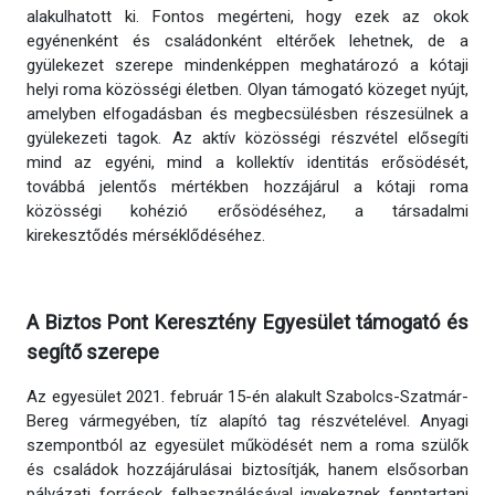
alakulhatott ki. Fontos megérteni, hogy ezek az okok
egyénenként és családonként eltérőek lehetnek, de a
gyülekezet szerepe mindenképpen meghatározó a kótaji
helyi roma közösségi életben. Olyan támogató közeget nyújt,
amelyben elfogadásban és megbecsülésben részesülnek a
gyülekezeti tagok. Az aktív közösségi részvétel elősegíti
mind az egyéni, mind a kollektív identitás erősödését,
továbbá jelentős mértékben hozzájárul a kótaji roma
közösségi kohézió erősödéséhez, a társadalmi
kirekesztődés mérséklődéséhez.
A Biztos Pont Keresztény Egyesület támogató és
segítő szerepe
Az egyesület 2021. február 15-én alakult Szabolcs-Szatmár-
Bereg vármegyében, tíz alapító tag részvételével. Anyagi
szempontból az egyesület működését nem a roma szülők
és családok hozzájárulásai biztosítják, hanem elsősorban
pályázati források felhasználásával igyekeznek fenntartani