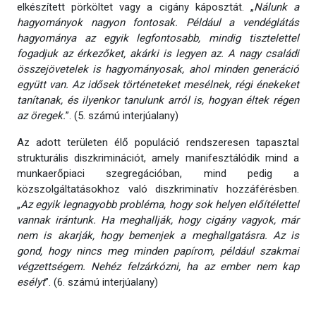
elkészített pörköltet vagy a cigány káposztát. „
Nálunk a
hagyományok nagyon fontosak. Például a vendéglátás
hagyománya az egyik legfontosabb, mindig tisztelettel
fogadjuk az érkezőket, akárki is legyen az. A nagy családi
összejövetelek is hagyományosak, ahol minden generáció
együtt van. Az idősek történeteket mesélnek, régi énekeket
tanítanak, és ilyenkor tanulunk arról is, hogyan éltek régen
az öregek.
”. (5. számú interjúalany)
Az adott területen élő populáció rendszeresen tapasztal
strukturális diszkriminációt, amely manifesztálódik mind a
munkaerőpiaci szegregációban, mind pedig a
közszolgáltatásokhoz való diszkriminatív hozzáférésben.
„
Az egyik legnagyobb probléma, hogy sok helyen előítélettel
vannak irántunk. Ha meghallják, hogy cigány vagyok, már
nem is akarják, hogy bemenjek a meghallgatásra. Az is
gond, hogy nincs meg minden papírom, például szakmai
végzettségem. Nehéz felzárkózni, ha az ember nem kap
esélyt
”. (6. számú interjúalany)