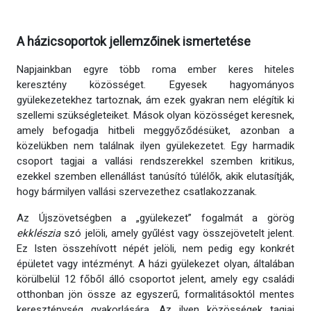
A házicsoportok jellemzőinek ismertetése
Napjainkban egyre több roma ember keres hiteles
keresztény közösséget. Egyesek hagyományos
gyülekezetekhez tartoznak, ám ezek gyakran nem elégítik ki
szellemi szükségleteiket. Mások olyan közösséget keresnek,
amely befogadja hitbeli meggyőződésüket, azonban a
közelükben nem találnak ilyen gyülekezetet. Egy harmadik
csoport tagjai a vallási rendszerekkel szemben kritikus,
ezekkel szemben ellenállást tanúsító túlélők, akik elutasítják,
hogy bármilyen vallási szervezethez csatlakozzanak.
Az Újszövetségben a „gyülekezet” fogalmát a görög
ekklészia
szó jelöli, amely gyűlést vagy összejövetelt jelent.
Ez Isten összehívott népét jelöli, nem pedig egy konkrét
épületet vagy intézményt. A házi gyülekezet olyan, általában
körülbelül 12 főből álló csoportot jelent, amely egy családi
otthonban jön össze az egyszerű, formalitásoktól mentes
kereszténység gyakorlására. Az ilyen közösségek tagjai