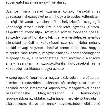
éppen gátolhatják annak nyílt vállalását.
Számos roma család számára komoly társadalmi és
gazdasági nehézségeket jelent, hogy a település külterületén,
a régi kisvasút vonalán túl elhelyezkedő, szegregált
közösségi térben élnek. Ezt a területet egyesek „Citrom-
szigetként” azonosítják. Az itt élő romák többsége hosszú
évtizedek óta otthonaként tekint erre a területre, és jelentős
ellenállást tanúsít a költözéssel szemben. Noha néhány
család anyagi helyzete lehetővé tenné számukra, hogy a
település más részein, magyar családok szomszédságában
telepedjenek le, a helyváltoztatás iránti motiváció alacsony,
amely szerintem a szociokulturális kötődésekkel és a
közösségi identitással magyarázható.
A szegregáció fogalmát a magyar szakirodalom elsősorban
a térbeli elrendeződés, a lakhatási körülmények, valamint az
ezekből eredő intézményi kapcsolatok vizsgálatával hozza
összefüggésbe. Magyarországon a terminológia
leggyakrabban az oktatás szférájában megjelenő társadalmi
elkülönülésre, illetve az ennek következtében előforduló