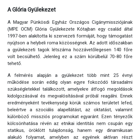
A Glória Gyülekezet
A Magyar Pünkösdi Egyház Országos Cigánymissziójának
(MPE OCM) Glória Gyülekezete Kótajban egy család által
1997-ben alakította ki szervezeti formáját, hogy támogatást
nyújtson a helybeli roma közösségnek. Az adott időszakban
a gyülekezeti tagok létszáma hozzávetőlegesen 140 főre
volt becsülhető. Jelenleg ez a szám körülbelül 70-80 főre
tehető.
A felmérés alapján a gyülekezet több mint 25 évnyi
működése során eddig olyan egyre fokozódó társadalmi
szükségletekkel találkozott, amelyekre átfogó megoldások
kidolgozásával és megvalósításával próbál reagálni. Ennek
eredményeként tevékenységi körük számos területet lefed,
beleértve a szociális alapellátást, az oktatást, valamint
különböző missziós programokat egyaránt. Ezen tényezők
kölcsönhatása révén az etnikai identitás nem csupán egy
statikus, öröklött tulajdonság, hanem egy dinamikusan
alakuló folyamat, amelyben az egyének aktívan részt