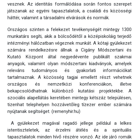
vesznek. Az identitás formálódása során fontos szerepet
játszanak az egyéni tapasztalatok, a családi és közösségi
háttér, valamint a társadalmi elvárások és normák.
Országos szinten a felekezet tevékenységét mintegy 1300
munkatárs segíti, akik a bölcsődétől a középiskoláig terjedő
intézményi hálózatban végeznek munkát. A kótaji gyülekezet
számára rendelkezésre állnak a Cigány Módszertani és
Kutató Központ által negyedévente publikált szakmai
anyagok, valamint olyan módszertani kiadványok, amelyek
releváns tudományos és gyakorlati információkat
tartalmaznak. A közösség tagjai emellett részt vehetnek
országos és nemzetközi konferenciákon, illetve
bekapcsolódhatnak különböző kutatási projektekbe. A
szociális alapellátás keretében mintegy kétszáz településen,
tizenhat telephelyen hozzávetőleg tízezer ember számára
nyújtanak segítséget. (remenyhir.hu)
A gyülekezet magával ragadó jellege például a lelkes
istentiszteletek, az érzelmi átélés és a spirituális
tapasztalatok minden hívő részére vonzó. Az ide járó romák