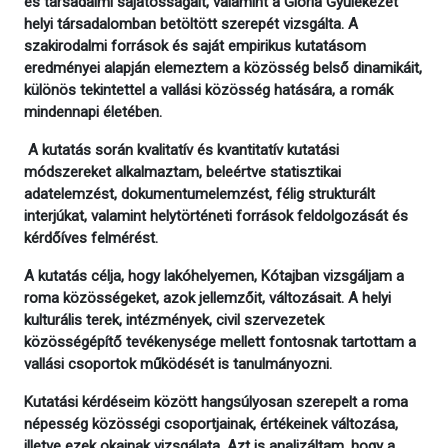
és társadalmi sajátosságait, valamint a Glória Gyülekezet
helyi társadalomban betöltött szerepét vizsgálta. A
szakirodalmi források és saját empirikus kutatásom
eredményei alapján elemeztem a közösség belső dinamikáit,
különös tekintettel a vallási közösség hatására, a romák
mindennapi életében.
A kutatás során kvalitatív és kvantitatív kutatási
módszereket alkalmaztam, beleértve statisztikai
adatelemzést, dokumentumelemzést, félig strukturált
interjúkat, valamint helytörténeti források feldolgozását és
kérdőíves felmérést.
A kutatás célja, hogy lakóhelyemen, Kótajban vizsgáljam a
roma közösségeket, azok jellemzőit, változásait. A helyi
kulturális terek, intézmények, civil szervezetek
közösségépítő tevékenysége mellett fontosnak tartottam a
vallási csoportok működését is tanulmányozni.
Kutatási kérdéseim között hangsúlyosan szerepelt a roma
népesség közösségi csoportjainak, értékeinek változása,
illetve ezek okainak vizsgálata. Azt is analizáltam, hogy a