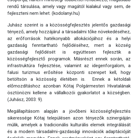
rendű társulása, amely vagy magától kialakul vagy sem, de
fejleszteni nem lehet. (kodolanyi.hu)
Juhász szerint is a közösségfejlesztés jelentős gazdasági
tényező, amely hozzájárul a társadalmi tőke növekedéséhez,
az erőforrások hatékonyabb allokációjához és a helyi
gazdaság fenntartható fejlődéséhez, mert a község
gazdasági fejlődését is együttesen fejlesztik a
közösségfejlesztő programok. Másrészt ennek során, az
infrastruktúra fejlesztése, valamint az idegenforgalom, a
falusi turizmus erősítése központi szerepet kell, hogy
betöltsön a közösség életében is. Ennek a kétoldali
előmozdításhoz azonban Kótaj Polgármesteri Hivatalának
ösztönözni kellene a vállalkozói gyakorlatot a községben.
(Juhász, 2003: 9).
Megállapításom alapján a jövőbeni közösségfejlesztés
sikeressége Kótaj településen azon tényezők szinergiáján
múlik, amelyek a tradicionális kulturális elemek integrálását
és a modern társadalmi-gazdasági innovációk adaptációját