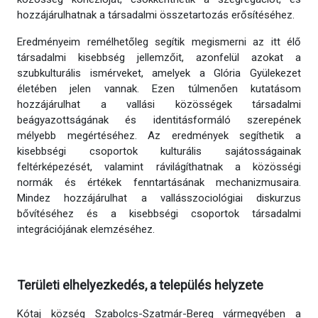
hozzájárulhatnak a társadalmi összetartozás erősítéséhez.
Eredményeim remélhetőleg segítik megismerni az itt élő
társadalmi kisebbség jellemzőit, azonfelül azokat a
szubkulturális ismérveket, amelyek a Glória Gyülekezet
életében jelen vannak. Ezen túlmenően kutatásom
hozzájárulhat a vallási közösségek társadalmi
beágyazottságának és identitásformáló szerepének
mélyebb megértéséhez. Az eredmények segíthetik a
kisebbségi csoportok kulturális sajátosságainak
feltérképezését, valamint rávilágíthatnak a közösségi
normák és értékek fenntartásának mechanizmusaira.
Mindez hozzájárulhat a vallásszociológiai diskurzus
bővítéséhez és a kisebbségi csoportok társadalmi
integrációjának elemzéséhez.
Területi elhelyezkedés, a település helyzete
Kótaj község Szabolcs-Szatmár-Bereg vármegyében a