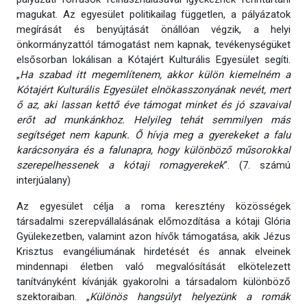
magukat. Az egyesület politikailag független, a pályázatok
megírását és benyújtását önállóan végzik, a helyi
önkormányzattól támogatást nem kapnak, tevékenységüket
elsősorban lokálisan a Kótajért Kulturális Egyesület segíti.
„
Ha szabad itt megemlítenem, akkor külön kiemelném a
Kótajért Kulturális Egyesület elnökasszonyának nevét, mert
ő az, aki lassan kettő éve támogat minket és jó szavaival
erőt ad munkánkhoz. Helyileg tehát semmilyen más
segítséget nem kapunk. Ő hívja meg a gyerekeket a falu
karácsonyára és a falunapra, hogy különböző műsorokkal
szerepelhessenek a kótaji romagyerekek
”. (7. számú
interjúalany)
Az egyesület célja a roma keresztény közösségek
társadalmi szerepvállalásának előmozdítása a kótaji Glória
Gyülekezetben, valamint azon hívők támogatása, akik Jézus
Krisztus evangéliumának hirdetését és annak elveinek
mindennapi életben való megvalósítását elkötelezett
tanítványként kívánják gyakorolni a társadalom különböző
szektoraiban. „
Különös hangsúlyt helyezünk a romák