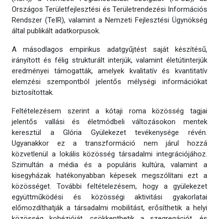
Országos Területfejlesztési és Területrendezési Információs
Rendszer (TeIR), valamint a Nemzeti Fejlesztési Ügynökség
által publikált adatkorpusok.
A másodlagos empirikus adatgyűjtést saját készítésű,
irányított és félig strukturált interjúk, valamint életútinterjúk
eredményei támogatták, amelyek kvalitatív és kvantitatív
elemzési szempontból jelentős mélységi információkat
biztosítottak.
Feltételezésem szerint a kótaji roma közösség tagjai
jelentős vallási és életmódbeli változásokon mentek
keresztül a Glória Gyülekezet tevékenysége révén.
Ugyanakkor ez a transzformáció nem járul hozzá
közvetlenül a lokális közösség társadalmi integrációjához.
Szimultán a média és a populáris kultúra, valamint a
kisegyházak hatékonyabban képesek megszólítani ezt a
közösséget. További feltételezésem, hogy a gyülekezet
együttműködési és közösségi aktivitási gyakorlatai
előmozdíthatják a társadalmi mobilitást, erősíthetik a helyi
közösség kohézióját, csökkenthetik a szegregációt, és