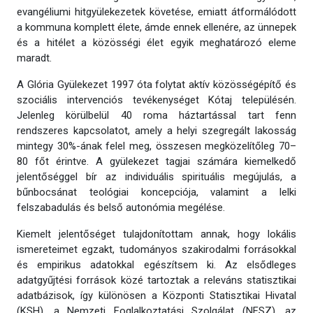
evangéliumi hitgyülekezetek követése, emiatt átformálódott
a kommuna komplett élete, ámde ennek ellenére, az ünnepek
és a hitélet a közösségi élet egyik meghatározó eleme
maradt.
A Glória Gyülekezet 1997 óta folytat aktív közösségépítő és
szociális intervenciós tevékenységet Kótaj településén.
Jelenleg körülbelül 40 roma háztartással tart fenn
rendszeres kapcsolatot, amely a helyi szegregált lakosság
mintegy 30%-ának felel meg, összesen megközelítőleg 70–
80 főt érintve. A gyülekezet tagjai számára kiemelkedő
jelentőséggel bír az individuális spirituális megújulás, a
bűnbocsánat teológiai koncepciója, valamint a lelki
felszabadulás és belső autonómia megélése.
Kiemelt jelentőséget tulajdonítottam annak, hogy lokális
ismereteimet egzakt, tudományos szakirodalmi forrásokkal
és empirikus adatokkal egészítsem ki. Az elsődleges
adatgyűjtési források közé tartoztak a releváns statisztikai
adatbázisok, így különösen a Központi Statisztikai Hivatal
(KSH), a Nemzeti Foglalkoztatási Szolgálat (NFSZ), az