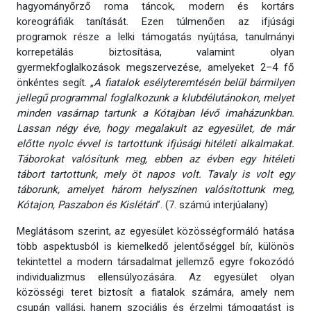
hagyományőrző roma táncok, modern és kortárs
koreográfiák tanítását. Ezen túlmenően az ifjúsági
programok része a lelki támogatás nyújtása, tanulmányi
korrepetálás biztosítása, valamint olyan
gyermekfoglalkozások megszervezése, amelyeket 2–4 fő
önkéntes segít. „
A fiatalok esélyteremtésén belül bármilyen
jellegű programmal foglalkozunk a klubdélutánokon, melyet
minden vasárnap tartunk a Kótajban lévő imaházunkban.
Lassan négy éve, hogy megalakult az egyesület, de már
előtte nyolc évvel is tartottunk ifjúsági hitéleti alkalmakat.
Táborokat valósítunk meg, ebben az évben egy hitéleti
tábort tartottunk, mely öt napos volt. Tavaly is volt egy
táborunk, amelyet három helyszínen valósítottunk meg,
Kótajon, Paszabon és Kislétán
”. (7. számú interjúalany)
Meglátásom szerint, az egyesület közösségformáló hatása
több aspektusból is kiemelkedő jelentőséggel bír, különös
tekintettel a modern társadalmat jellemző egyre fokozódó
individualizmus ellensúlyozására. Az egyesület olyan
közösségi teret biztosít a fiatalok számára, amely nem
csupán vallási, hanem szociális és érzelmi támogatást is