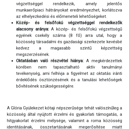
végzettséggel rendelkezik, amely jelentős
munkaerőpiaci hátrányokat eredményezhet, korlátozva
az elhelyezkedési és előmeneteli lehetőségeket.
Közép- és felsőfokú végzettséggel rendelkezők
alacsony aránya:
A közép- és felsőfokú végzettségű
egyének csekély száma (8 fő) arra utal, hogy a
közösség társadalmi és gazdasági szerkezete kevésbé
kedvez a magasabb szintű képzettség
megszerzésének.
Oktatásban való részvétel hiánya:
A megkérdezettek
körében nem tapasztalható aktív tanulmányi
tevékenység, ami felhívja a figyelmet az oktatás iránti
érdeklődés ösztönzésének és a tanulási lehetőségek
bővítésének szükségességére.
A Glória Gyülekezet kótaji népszerűsége tehát valószínűleg a
közösség által nyújtott érzelmi és gyakorlati támogatás, a
hitgyakorlat érzelmi mélysége, valamint a roma közösség
identitásának, összetartásának megerősítése miatt