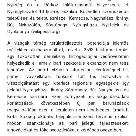
Nyírség és a Rétköz találkozásánál helyezkedik el,
Nyíregyházától 10 km-re, északra. Közvetlen szomszédos
települései és településrészei: Kemecse, Nagyhalász, Ibrány,
Búj, Nyírszőlős, Sóstóhegy, Nyíregyháza, Nyírtelek és
Gyulatanya. (wikipedia.org)
A vizsgált térség területfejlesztési potenciálja jelentős
mértékben alulhasznosított, mivel a 2593 hektáros terület
egy fokozottan sérülékeny hidrogeológiai védőövezeten
helyezkedik el, amely ipari szektorális expanziót nem tesz
lehetővé. Az adott vízbázis stratégiai jelentőséggel bír,
primer ivóvízellátási funkciót tölt be, biztosítva a
vízszolgáltatást egy kiterjedt regionális egységekre, így
például Nyíregyháza, Ibrány, Sóstóhegy, Búj, Nagyhalász és
Kemecse számára. Ezen környezeti és vízgazdálkodási
korlátozások következtében új ipari beruházások
megvalósítása ezen a területen nem lehetséges. Emellett
Kótaj község aktuális településrendezési terve is explicit
módon szankcionálja az ipari jellegű fejlesztéseket,
innovációkat és tőkeinvesztíciókat a kérdéses övezetben.