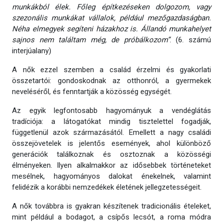
munkákból élek. Főleg építkezéseken dolgozom, vagy
szezonális munkákat vállalok, például mezőgazdaságban.
Néha elmegyek segíteni házakhoz is. Állandó munkahelyet
sajnos nem találtam még, de próbálkozom”
. (6. számú
interjúalany)
A nők ezzel szemben a család érzelmi és gyakorlati
összetartói: gondoskodnak az otthonról, a gyermekek
neveléséről, és fenntartják a közösség egységét.
Az egyik legfontosabb hagyományuk a vendéglátás
tradíciója: a látogatókat mindig tisztelettel fogadják,
függetlenül azok származásától. Emellett a nagy családi
összejövetelek is jelentős események, ahol különböző
generációk találkoznak és osztoznak a közösségi
élményeken. Ilyen alkalmakkor az idősebbek történeteket
mesélnek, hagyományos dalokat énekelnek, valamint
felidézik a korábbi nemzedékek életének jellegzetességeit.
A nők továbbra is gyakran készítenek tradicionális ételeket,
mint például a bodagot, a csípős lecsót, a roma módra