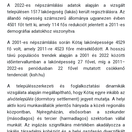
A 2022-es népszámlálási adatok alapján a vizsgált
településen 1517 lakóegység (lakás) került regisztrálásra. Az
állandó népesség számszerű állománya ugyanezen évben
4501 főt tett ki, amely 114 fős redukciót jelentett a 2011-es
demográfiai adatokhoz viszonyítva.
A 2001-es népszámlálás során Kótaj lakónépessége 4529
fő volt, amely 2011-re 4523 főre mérséklődött. A hosszú
távú populációs trendek alapján a 2001 és 2022 közötti
időintervallumban a lakónépesség 27 fővel, míg a 2011–
2022-es periódusban 22 fővel mutatott csökkenő
tendenciát. (ksh.hu)
A településszerkezeti és foglalkoztatási dinamikák
vizsgálata alapján megállapítható, hogy Kótaj egyre inkább az
alvótelepülés
(dormitory settlement) jegyeit mutatja. A helyi
aktív korú munkavállalók jelentős hányada a közeli regionális
központban, Nyíregyházán, elsősorban a szekunder
(másodlagos) és tercier (harmadlagos) szektorban vállal
munkát. Az ingázás szignifikáns mértékben akadályozza a
lokális társadalmi kohéziót és a helyi gazdaság diverzifikált