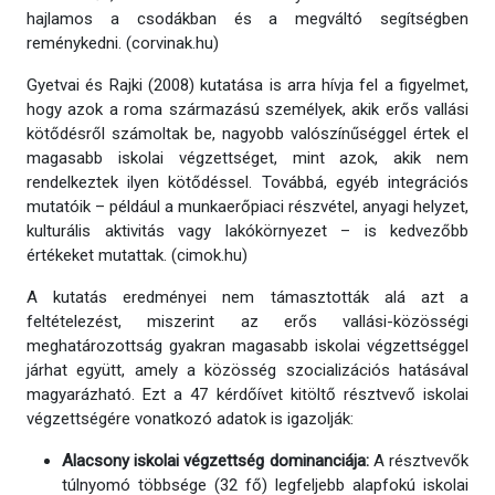
hajlamos a csodákban és a megváltó segítségben
reménykedni. (corvinak.hu)
Gyetvai és Rajki (2008) kutatása is arra hívja fel a figyelmet,
hogy azok a roma származású személyek, akik erős vallási
kötődésről számoltak be, nagyobb valószínűséggel értek el
magasabb iskolai végzettséget, mint azok, akik nem
rendelkeztek ilyen kötődéssel. Továbbá, egyéb integrációs
mutatóik – például a munkaerőpiaci részvétel, anyagi helyzet,
kulturális aktivitás vagy lakókörnyezet – is kedvezőbb
értékeket mutattak. (cimok.hu)
A kutatás eredményei nem támasztották alá azt a
feltételezést, miszerint az erős vallási-közösségi
meghatározottság gyakran magasabb iskolai végzettséggel
járhat együtt, amely a közösség szocializációs hatásával
magyarázható. Ezt a 47 kérdőívet kitöltő résztvevő iskolai
végzettségére vonatkozó adatok is igazolják:
Alacsony iskolai végzettség dominanciája:
A résztvevők
túlnyomó többsége (32 fő) legfeljebb alapfokú iskolai