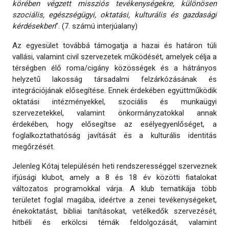
körében végzett missziós tevékenységekre, különösen
szociális, egészségügyi, oktatási, kulturális és gazdasági
kérdésekben
”. (7. számú interjúalany)
Az egyesület továbbá támogatja a hazai és határon túli
vallási, valamint civil szervezetek működését, amelyek célja a
térségben élő roma/cigány közösségek és a hátrányos
helyzetű lakosság társadalmi felzárkózásának és
integrációjának elősegítése. Ennek érdekében együttműködik
oktatási intézményekkel, szociális és munkaügyi
szervezetekkel, valamint önkormányzatokkal annak
érdekében, hogy elősegítse az esélyegyenlőséget, a
foglalkoztathatóság javítását és a kulturális identitás
megőrzését.
Jelenleg Kótaj településén heti rendszerességgel szerveznek
ifjúsági klubot, amely a 8 és 18 év közötti fiatalokat
változatos programokkal várja. A klub tematikája több
területet foglal magába, ideértve a zenei tevékenységeket,
énekoktatást, bibliai tanításokat, vetélkedők szervezését,
hitbéli és erkölcsi témák feldolgozását, valamint