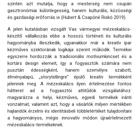
szintén azt mutatja, hogy a mesterség nem csupán
gasztronómiai különlegesség, hanem kulturális, közösségi
és gazdasági erőforrás is (Hubert & Csapóné Riskó 2019).
A jelen kutatásban vizsgált Vas vármegyei mézeskalács-
készítő vállalkozás ebbe a hosszú történeti és kulturális
hagyományba illeszkedik, ugyanakkor már a kreatív ipar
kézműves szektorának logikája szerint működik. Termékei
egyszerre hordozzák a tradicionális motívumkincset és a
kortárs design elemeit, így a fogyasztók számára nem
pusztán édességként, hanem személyre szabott,
élményalapú, „storytellingre” épülő kreatív termékként
jelennek meg. A mézeskalács ilyen értelmezése fontos
hátteret ad a fogyasztói attitűdök vizsgálatához:
magyarázza a helyi, kézműves, egyedi termékek iránti
vonzalmat, valamint azt, hogy a vásárlók milyen mértékben
hajlandók érzelmi és identitásbeli többletértéket tulajdonítani
a hagyományos, mégis innovatív módon újraértelmezett
mézeskalács-termékeknek.