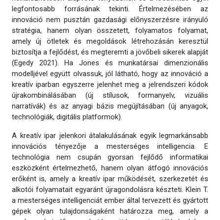
legfontosabb forrásának tekinti. Értelmezésében az
innováció nem pusztán gazdasági előnyszerzésre irányuló
stratégia, hanem olyan összetett, folyamatos folyamat,
amely új ötletek és megoldások létrehozásán keresztül
biztosítja a fejlődést, és megteremti a jövőbeli sikerek alapját
(Egedy 2021). Ha Jones és munkatársai dimenzionális
modelljével együtt olvassuk, jól látható, hogy az innováció a
kreatív iparban egyszerre jelenhet meg a jelrendszeri kódok
újrakombinálásában (új stílusok, formanyelv, vizuális
narratívák) és az anyagi bázis megújításában (új anyagok,
technológiák, digitális platformok).
A kreatív ipar jelenkori átalakulásának egyik legmarkánsabb
innovációs tényezője a mesterséges intelligencia. E
technológia nem csupán gyorsan fejlődő informatikai
eszközként értelmezhető, hanem olyan átfogó innovációs
erőként is, amely a kreatív ipar működését, szerkezetét és
alkotói folyamatait egyaránt újragondolásra készteti. Klein T.
a mesterséges intelligenciát ember által tervezett és gyártott
gépek olyan tulajdonságaként határozza meg, amely a