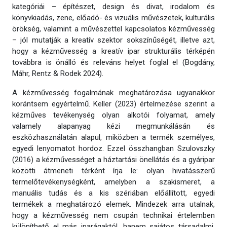
kategóriái – építészet, design és divat, irodalom és
könyvkiadás, zene, előadó- és vizuális művészetek, kulturális
örökség, valamint a művészettel kapcsolatos kézművesség
– jól mutatják a kreatív szektor sokszínűségét, illetve azt,
hogy a kézművesség a kreatív ipar strukturális térképén
továbbra is önálló és releváns helyet foglal el (Bogdány,
Máhr, Rentz & Rodek 2024).
A kézművesség fogalmának meghatározása ugyanakkor
korántsem egyértelmű. Keller (2023) értelmezése szerint a
kézműves tevékenység olyan alkotói folyamat, amely
valamely alapanyag kézi megmunkálásán és
eszközhasználatán alapul, miközben a termék személyes,
egyedi lenyomatot hordoz. Ezzel összhangban Szulovszky
(2016) a kézművességet a háztartási önellátás és a gyáripar
közötti átmeneti térként írja le: olyan hivatásszerű
termelőtevékenységként, amelyben a szakismeret, a
manuális tudás és a kis szériában előállított, egyedi
termékek a meghatározó elemek. Mindezek arra utalnak,
hogy a kézművesség nem csupán technikai értelemben
különíthető el más iparágaktól, hanem sajátos társadalmi,