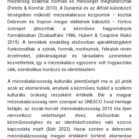
mesterség szakmai normáit és minőségét meghatározták
(Petrits & Komfár 2010). A Dunántúl és az Alföld különböző
térségeiben működő mézeskalácsos központok – köztük
Debrecen és Sopron megye vidékének bábsütői – fontos
szerepet játszottak a kézműves hagyományok
formálásában (Szabadfalvi 1986; Hubert & Csapóné Riskó
2019). A termékek eredetileg elsősorban ajándéktárgyként
funkcionáltak: a színek, formák, motívumok, feliratok révén
érzelmeket, jókívánságokat és társadalmi üzeneteket
közvetítettek, így a mézeskalács egyszerre volt fogyasztási
cikk, szimbolikus hordozó és identitáselem.
A mézeskalácsosság kulturális jelentőségét ma is jól jelzik
azok az elismerések, amelyek a kézműves tudást a szellemi
kulturális örökség részeként értékelik. Bár a magyar
mézeskalácsosság nem szerepel az UNESCO food heritage
listáján, az észak-horvát mézeskalácsosság 2010 óta ilyen
nemzetközi védettséget élvez, elsősorban a
kézművességhez és az identitásőrzéshez való szoros
kapcsolata miatt (Báti 2023). Hazai szinten a debreceni
mézeskalácsosság megyei értékként történő elismerése