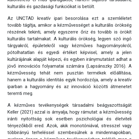
kulturális és gazdasági funkciókat is betölt.
Az UNCTAD kreatív ipari besorolása ezt a szemléletet
tovább tágítja, amikor a kézművességet a kulturális örökség
részének tekinti, amely egyszerre őriz és tovább is örökít
kulturális tartalmakat. A kulturális örökség, legyen szó ingó
tárgyakról, épületekről vagy kézműves hagyományokról,
pótolhatatlan és egyedi értéket képvisel, amely a jelen
kultúrájának alapját képezi, és egyben iránymutatást adhat a
jövő innovációs folyamatai számára (Lapsánszky 2016). A
kézművesség tehát nem pusztán termékek előállítása,
hanem a kulturális identitás egyik hordozója, amely a kreatív
iparban a hagyomány és az innováció közötti átmenetet
teremti meg.
A kézműves tevékenységek társadalmi beágyazottságát
Keller (2021) azzal is árnyalja, hogy rámutat: a kézművesség
iránti nyitottság sok esetben pszichológiai és életviteli
tényezőkből ered. Azok, akik monotóniával, stresszel vagy
többirányú terheléssel szembesülnek a mindennapokban,