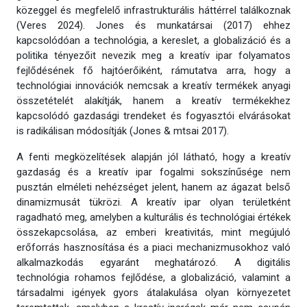
közeggel és megfelelő infrastrukturális háttérrel találkoznak
(Veres 2024). Jones és munkatársai (2017) ehhez
kapcsolódóan a technológia, a kereslet, a globalizáció és a
politika tényezőit nevezik meg a kreatív ipar folyamatos
fejlődésének fő hajtóerőiként, rámutatva arra, hogy a
technológiai innovációk nemcsak a kreatív termékek anyagi
összetételét alakítják, hanem a kreatív termékekhez
kapcsolódó gazdasági trendeket és fogyasztói elvárásokat
is radikálisan módosítják (Jones & mtsai 2017).
A fenti megközelítések alapján jól látható, hogy a kreatív
gazdaság és a kreatív ipar fogalmi sokszínűsége nem
pusztán elméleti nehézséget jelent, hanem az ágazat belső
dinamizmusát tükrözi. A kreatív ipar olyan területként
ragadható meg, amelyben a kulturális és technológiai értékek
összekapcsolása, az emberi kreativitás, mint megújuló
erőforrás hasznosítása és a piaci mechanizmusokhoz való
alkalmazkodás egyaránt meghatározó. A digitális
technológia rohamos fejlődése, a globalizáció, valamint a
társadalmi igények gyors átalakulása olyan környezetet