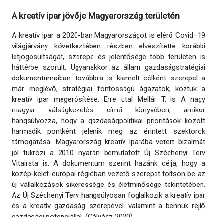
A kreatív ipar jövője Magyarország területén
A kreatív ipar a 2020-ban Magyarországot is elérő Covid–19
világjárvány következtében részben elveszítette korábbi
létjogosultságát, szerepe és jelentősége több területen is
háttérbe szorult. Ugyanakkor az állam gazdaságstratégiai
dokumentumaiban továbbra is kiemelt célként szerepel a
már meglévő, stratégiai fontosságú ágazatok, köztük a
kreatív ipar megerősítése. Erre utal Mellár T. is A nagy
magyar válságkezelés című könyvében, amikor
hangsúlyozza, hogy a gazdaságpolitikai prioritások között
harmadik pontként jelenik meg az érintett szektorok
támogatása. Magyarország kreatív iparába vetett bizalmát
jól tükrözi a 2010 nyarán bemutatott Új Széchenyi Terv
Vitairata is. A dokumentum szerint hazánk célja, hogy a
közép-kelet-európai régióban vezető szerepet töltsön be az
új vállalkozások sikeressége és életminősége tekintetében.
Az Új Széchenyi Terv hangsúlyosan foglalkozik a kreatív ipar
és a kreatív gazdaság szerepével, valamint a bennük rejlő
gazdasági potenciállal. (Gályász 2020)