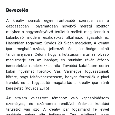
Bevezetés
A kreatív iparnak egyre fontosabb szerepe van a
gazdaságban. Folyamatosan növekvő méretű szektor
melyben a hagyományőrző területek mellett megjelennek a
különböző modern eszközöket alkalmazó ágazatok is.
Hasonlóan fogalmaz Kovács 2015-ben megjelent, A kreatív
ipar meghatározásai, jellemzői és jelentősége című
tanulmányában.
Célom, hogy a kutatásom által az olvasó
megismerje ezt az iparágat, és munkám révén átfogó
ismeretekkel rendelkezzen róla. Továbbá kutatásom során
külön figyelmet fordítok Vas Vármegye fogyasztóinak
körére, hogy feltérképezhessem, hogyan formálják a piaci
trendek és a fogyasztói magatartás a kreatív ipar iránti
keresletet. (Kovács 2015)
Az általam választott témához való kapcsolódásom
személyes, és számomra rendkívül érdekes kutatási
területről van szó. A kreatív ipar fogalmáról fél évvel