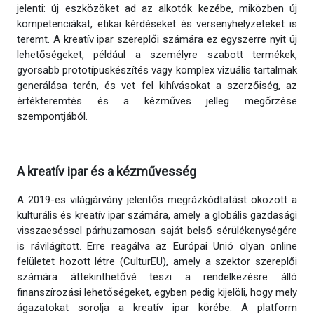
jelenti: új eszközöket ad az alkotók kezébe, miközben új
kompetenciákat, etikai kérdéseket és versenyhelyzeteket is
teremt. A kreatív ipar szereplői számára ez egyszerre nyit új
lehetőségeket, például a személyre szabott termékek,
gyorsabb prototípuskészítés vagy komplex vizuális tartalmak
generálása terén, és vet fel kihívásokat a szerzőiség, az
értékteremtés és a kézműves jelleg megőrzése
szempontjából.
A kreatív ipar és a kézművesség
A 2019-es világjárvány jelentős megrázkódtatást okozott a
kulturális és kreatív ipar számára, amely a globális gazdasági
visszaeséssel párhuzamosan saját belső sérülékenységére
is rávilágított. Erre reagálva az Európai Unió olyan online
felületet hozott létre (CulturEU), amely a szektor szereplői
számára áttekinthetővé teszi a rendelkezésre álló
finanszírozási lehetőségeket, egyben pedig kijelöli, hogy mely
ágazatokat sorolja a kreatív ipar körébe. A platform