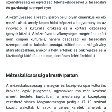
személyesség és egyediség felértékelődésével új társadalmi
és gazdasági szerepet nyer.
A kézművesség a kreatív iparon belül olyan dinamikus és élő
mezőt alkot, amely képes hidat képezni a hagyomány és az
innováció, a kulturális örökség és a kortárs gazdasági
igények között. A kézműves tevékenységek megértése ezért
nem csupán kulturális, hanem gazdasági és társadalmi
szempontból is kulcsfontosságú, különösen a világjárvány
utáni időszakban, amikor a helyi értékek, az önkifejezés és a
közösségi kötődés szerepe jelentősen felértékelődött.
Mézeskalácsosság a kreatív iparban
A mézeskalácsosság a magyar és közép-európai kulturális
örökség egyik jellegzetes, ugyanakkor ma már kevéssé
ismert területe. Európában a mesterség a középkorig
vezethető vissza, Magyarországon pedig a 17–19. század
között alakultak ki azok a céhes keretek, amelyek a