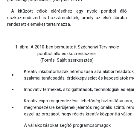
A kitűzött célok eléréséhez egy nyolc pontból álló
eszközrendszert is hozzárendeltek, amely az első ábrába
rendezett elemeket tartalmazza.
1. ábra: A 2010-ben bemutatott Széchenyi Terv nyolc
pontból álló eszközrendszere.
(Forrás: Saját szerkesztés)
Kreatív inkubátorházak létrehozása aza alábbi feladatok 
szakmai tanácsadás, érdekképviselet és kapcsolatok m
Innovatív termékek, szolgáltatások, technológiák és el
Kreatív expo megrendezése: lehetőség biztosítása arra
megrendezésre kerüljenek jelentős regionális szintű re
ezzel az országot, hogy régiós kreatív központtá váljon.
A vállalkozásokat segítő programcsomagok: