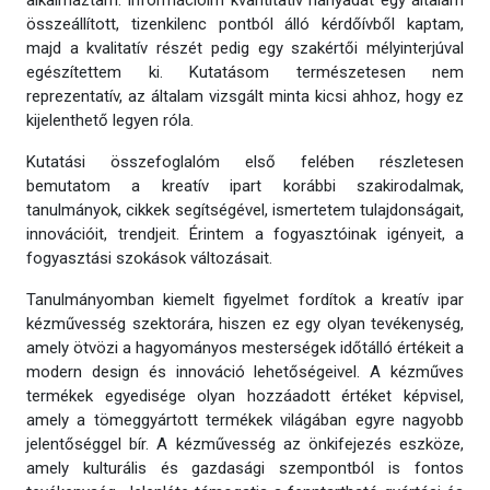
alkalmaztam. Információim kvantitatív hányadát egy általam
összeállított, tizenkilenc pontból álló kérdőívből kaptam,
majd a kvalitatív részét pedig egy szakértői mélyinterjúval
egészítettem ki. Kutatásom természetesen nem
reprezentatív, az általam vizsgált minta kicsi ahhoz, hogy ez
kijelenthető legyen róla.
Kutatási összefoglalóm első felében részletesen
bemutatom a kreatív ipart korábbi szakirodalmak,
tanulmányok, cikkek segítségével, ismertetem tulajdonságait,
innovációit, trendjeit. Érintem a fogyasztóinak igényeit, a
fogyasztási szokások változásait.
Tanulmányomban kiemelt figyelmet fordítok a kreatív ipar
kézművesség szektorára, hiszen ez egy olyan tevékenység,
amely ötvözi a hagyományos mesterségek időtálló értékeit a
modern design és innováció lehetőségeivel. A kézműves
termékek egyedisége olyan hozzáadott értéket képvisel,
amely a tömeggyártott termékek világában egyre nagyobb
jelentőséggel bír. A kézművesség az önkifejezés eszköze,
amely kulturális és gazdasági szempontból is fontos