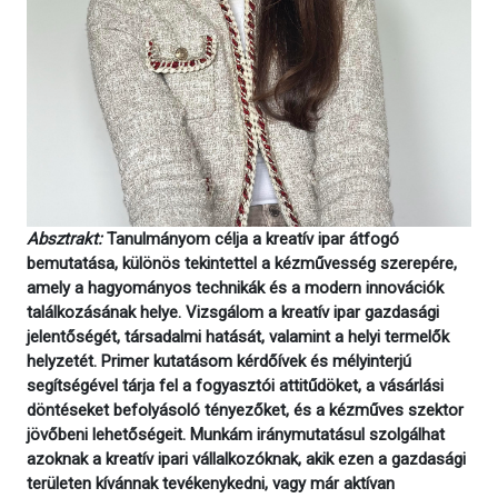
Absztrakt:
Tanulmányom célja a kreatív ipar átfogó
bemutatása, különös tekintettel a kézművesség szerepére,
amely a hagyományos technikák és a modern innovációk
találkozásának helye. Vizsgálom a kreatív ipar gazdasági
jelentőségét, társadalmi hatását, valamint a helyi termelők
helyzetét. Primer kutatásom kérdőívek és mélyinterjú
segítségével tárja fel a fogyasztói attitűdöket, a vásárlási
döntéseket befolyásoló tényezőket, és a kézműves szektor
jövőbeni lehetőségeit. Munkám iránymutatásul szolgálhat
azoknak a kreatív ipari vállalkozóknak, akik ezen a gazdasági
területen kívánnak tevékenykedni, vagy már aktívan