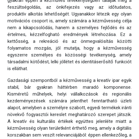
gyakran éppen a kézműves tevékenységben találják meg a
feszültségoldás, az önkifejezés vagy az időtudatos,
produktív alkotás lehetőségét. Ugyanakkor létezik egy olyan
motivációs csoport is, amely számára a kézművesség célja
nem a kikapcsolódás, hanem a személyes fejlődés és az
értelmes, kézzelfogható eredmények létrehozása. Ez a
kettősség, a rekreáció és az önmegvalósítás közötti
folyamatos mozgás, jól mutatja, hogy a kézművesség
egyszerre személyes és közösségi tevékenység, amely
társadalmi kötődést, lelki jóllétet és identitáserősítő funkciót
is elláthat.
Gazdasági szempontból a kézművesség a kreatív ipar egyik
stabil, bár gyakran háttérben maradó komponense.
Kisméretű műhelyek, helyi vállalkozások és regionális
kezdeményezések számára jelenthet fenntartható üzleti
alapot, amelyben a személyre szabott, egyedi termékek iránti
növekvő fogyasztói kereslet meghatározó szerepet játszik.
A kreatív és kulturális értékek együttes jelenléte miatt a
kézművesség olyan területként érthető meg, amely a digitális
korszakban sem veszít relevanciájából: éppen ellenkezőleg, a