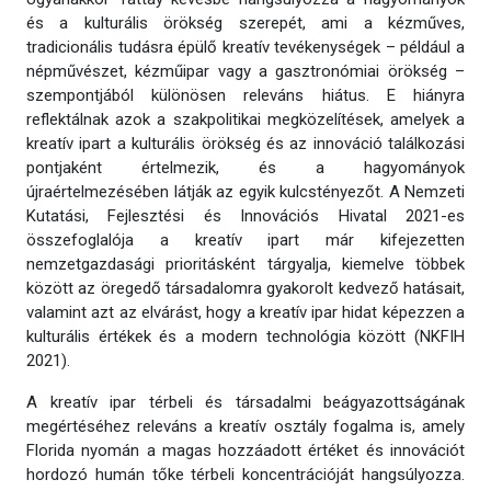
és a kulturális örökség szerepét, ami a kézműves,
tradicionális tudásra épülő kreatív tevékenységek – például a
népművészet, kézműipar vagy a gasztronómiai örökség –
szempontjából különösen releváns hiátus. E hiányra
reflektálnak azok a szakpolitikai megközelítések, amelyek a
kreatív ipart a kulturális örökség és az innováció találkozási
pontjaként értelmezik, és a hagyományok
újraértelmezésében látják az egyik kulcstényezőt. A Nemzeti
Kutatási, Fejlesztési és Innovációs Hivatal 2021-es
összefoglalója a kreatív ipart már kifejezetten
nemzetgazdasági prioritásként tárgyalja, kiemelve többek
között az öregedő társadalomra gyakorolt kedvező hatásait,
valamint azt az elvárást, hogy a kreatív ipar hidat képezzen a
kulturális értékek és a modern technológia között (NKFIH
2021).
A kreatív ipar térbeli és társadalmi beágyazottságának
megértéséhez releváns a kreatív osztály fogalma is, amely
Florida nyomán a magas hozzáadott értéket és innovációt
hordozó humán tőke térbeli koncentrációját hangsúlyozza.