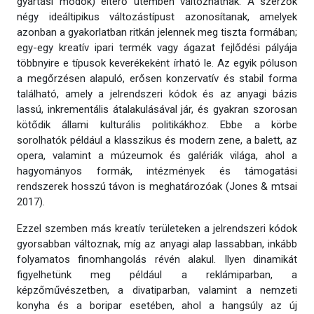
gyártási módok) eltérő ütemben változhatnak. A szerzők
négy ideáltipikus változástípust azonosítanak, amelyek
azonban a gyakorlatban ritkán jelennek meg tiszta formában;
egy-egy kreatív ipari termék vagy ágazat fejlődési pályája
többnyire e típusok keverékeként írható le. Az egyik póluson
a megőrzésen alapuló, erősen konzervatív és stabil forma
található, amely a jelrendszeri kódok és az anyagi bázis
lassú, inkrementális átalakulásával jár, és gyakran szorosan
kötődik állami kulturális politikákhoz. Ebbe a körbe
sorolhatók például a klasszikus és modern zene, a balett, az
opera, valamint a múzeumok és galériák világa, ahol a
hagyományos formák, intézmények és támogatási
rendszerek hosszú távon is meghatározóak (Jones & mtsai
2017).
Ezzel szemben más kreatív területeken a jelrendszeri kódok
gyorsabban változnak, míg az anyagi alap lassabban, inkább
folyamatos finomhangolás révén alakul. Ilyen dinamikát
figyelhetünk meg például a reklámiparban, a
képzőművészetben, a divatiparban, valamint a nemzeti
konyha és a boripar esetében, ahol a hangsúly az új