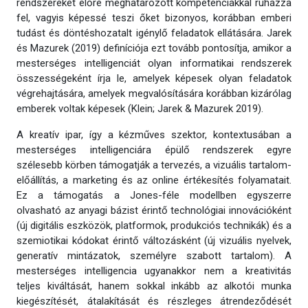
rendszereket előre meghatározott kompetenciákkal ruházza
fel, vagyis képessé teszi őket bizonyos, korábban emberi
tudást és döntéshozatalt igénylő feladatok ellátására. Jarek
és Mazurek (2019) definíciója ezt tovább pontosítja, amikor a
mesterséges intelligenciát olyan informatikai rendszerek
összességeként írja le, amelyek képesek olyan feladatok
végrehajtására, amelyek megvalósítására korábban kizárólag
emberek voltak képesek (Klein; Jarek & Mazurek 2019).
A kreatív ipar, így a kézműves szektor, kontextusában a
mesterséges intelligenciára épülő rendszerek egyre
szélesebb körben támogatják a tervezés, a vizuális tartalom-
előállítás, a marketing és az online értékesítés folyamatait.
Ez a támogatás a Jones-féle modellben egyszerre
olvasható az anyagi bázist érintő technológiai innovációként
(új digitális eszközök, platformok, produkciós technikák) és a
szemiotikai kódokat érintő változásként (új vizuális nyelvek,
generatív mintázatok, személyre szabott tartalom). A
mesterséges intelligencia ugyanakkor nem a kreativitás
teljes kiváltását, hanem sokkal inkább az alkotói munka
kiegészítését, átalakítását és részleges átrendeződését