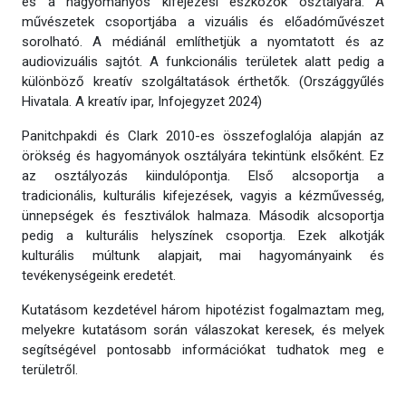
és a hagyományos kifejezési eszközök osztályára. A
művészetek csoportjába a vizuális és előadóművészet
sorolható. A médiánál említhetjük a nyomtatott és az
audiovizuális sajtót. A funkcionális területek alatt pedig a
különböző kreatív szolgáltatások érthetők. (Országgyűlés
Hivatala. A kreatív ipar, Infojegyzet 2024)
Panitchpakdi és Clark 2010-es összefoglalója alapján az
örökség és hagyományok osztályára tekintünk elsőként. Ez
az osztályozás kiindulópontja. Első alcsoportja a
tradicionális, kulturális kifejezések, vagyis a kézművesség,
ünnepségek és fesztiválok halmaza. Második alcsoportja
pedig a kulturális helyszínek csoportja. Ezek alkotják
kulturális múltunk alapjait, mai hagyományaink és
tevékenységeink eredetét.
Kutatásom kezdetével három hipotézist fogalmaztam meg,
melyekre kutatásom során válaszokat keresek, és melyek
segítségével pontosabb információkat tudhatok meg e
területről.