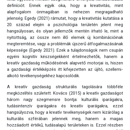
definíciót. Ennek egyik oka, hogy a kreativitás, mint
alapfogalom önmagában is nehezen megragadható
jelenség. Egedy (2021) rámutat, hogy a kreativitás kutatása a
20. század elején a pszichológia területén jelent meg
hangsúlyosan, és olyan jellemzők mentén írható le, mint a
nyitottság, az össze nem illő elemek új kombinációinak
megteremtése, vagy a problémák újszerű átfogalmazásának
képessége (Egedy 2021). Ezek a tulajdonságok nem csupán
egyéni kognitív készségekként értelmezhetők, hanem a
kreatív gazdaság működésének alapvető motorjai is, hiszen
a gazdasági értékképzés itt kifejezetten az újító, szellemi-
alkotó tevékenységekhez kapcsolódik.
A kreatív gazdaság strukturális tagolására többféle
megközelítés született. Kovács (2015) a kreatív gazdaságot
három nagy szegmensre bontja: kulturális iparágakra,
tudásintenzív iparágakra és kreatív iparágakra, ezzel
hangsúlyozva, hogy a kreatív tevékenységek nem kizárólag a
kulturális szférában jelennek meg, hanem a magas
hozzáadott értékű, tudásalapú területeken is. Ezzel részben