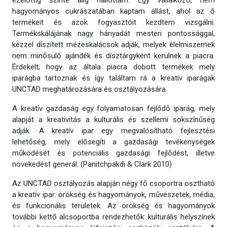
ezelőttig szinte alig hallottam. Egy vállalkozó, nem
hagyományos cukrászatában kaptam állást, ahol az ő
termékeit és azok fogyasztóit kezdtem vizsgálni.
Termékskálájának nagy hányadát mesteri pontossággal,
kézzel díszített mézeskalácsok adják, melyek élelmiszernek
nem minősülő ajándék és dísztárgyként kerülnek a piacra.
Érdekelt, hogy az általa piacra dobott termékek mely
iparágba tartoznak és így találtam rá a kreatív iparágak
UNCTAD meghatározására és osztályozására.
A kreatív gazdaság egy folyamatosan fejlődő iparág, mely
alapját a kreativitás a kulturális és szellemi sokszínűség
adják. A kreatív ipar egy megvalósítható fejlesztési
lehetőség, mely elősegíti a gazdasági tevékenységek
működését és potenciális gazdasági fejlődést, illetve
növekedést generál. (Panitchpakdi & Clark 2010)
Az UNCTAD osztályozás alapján négy fő csoportra osztható
a kreatív ipar: örökség és hagyományok, művészetek, média,
és funkcionális területek. Az örökség és hagyományok
további kettő alcsoportba rendezhetők: kulturális helyszínek