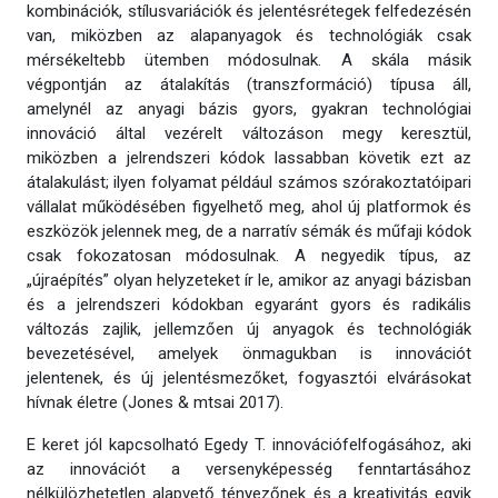
kombinációk, stílusvariációk és jelentésrétegek felfedezésén
van, miközben az alapanyagok és technológiák csak
mérsékeltebb ütemben módosulnak. A skála másik
végpontján az átalakítás (transzformáció) típusa áll,
amelynél az anyagi bázis gyors, gyakran technológiai
innováció által vezérelt változáson megy keresztül,
miközben a jelrendszeri kódok lassabban követik ezt az
átalakulást; ilyen folyamat például számos szórakoztatóipari
vállalat működésében figyelhető meg, ahol új platformok és
eszközök jelennek meg, de a narratív sémák és műfaji kódok
csak fokozatosan módosulnak. A negyedik típus, az
„újraépítés” olyan helyzeteket ír le, amikor az anyagi bázisban
és a jelrendszeri kódokban egyaránt gyors és radikális
változás zajlik, jellemzően új anyagok és technológiák
bevezetésével, amelyek önmagukban is innovációt
jelentenek, és új jelentésmezőket, fogyasztói elvárásokat
hívnak életre (Jones & mtsai 2017).
E keret jól kapcsolható Egedy T. innovációfelfogásához, aki
az innovációt a versenyképesség fenntartásához
nélkülözhetetlen alapvető tényezőnek és a kreativitás egyik