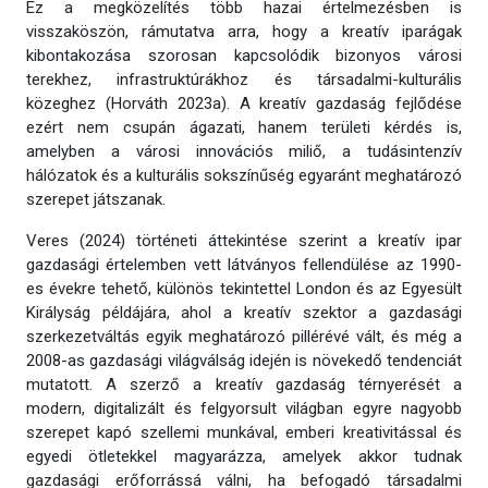
Ez a megközelítés több hazai értelmezésben is
visszaköszön, rámutatva arra, hogy a kreatív iparágak
kibontakozása szorosan kapcsolódik bizonyos városi
terekhez, infrastruktúrákhoz és társadalmi-kulturális
közeghez (Horváth 2023a). A kreatív gazdaság fejlődése
ezért nem csupán ágazati, hanem területi kérdés is,
amelyben a városi innovációs miliő, a tudásintenzív
hálózatok és a kulturális sokszínűség egyaránt meghatározó
szerepet játszanak.
Veres (2024) történeti áttekintése szerint a kreatív ipar
gazdasági értelemben vett látványos fellendülése az 1990-
es évekre tehető, különös tekintettel London és az Egyesült
Királyság példájára, ahol a kreatív szektor a gazdasági
szerkezetváltás egyik meghatározó pillérévé vált, és még a
2008-as gazdasági világválság idején is növekedő tendenciát
mutatott. A szerző a kreatív gazdaság térnyerését a
modern, digitalizált és felgyorsult világban egyre nagyobb
szerepet kapó szellemi munkával, emberi kreativitással és
egyedi ötletekkel magyarázza, amelyek akkor tudnak
gazdasági erőforrássá válni, ha befogadó társadalmi