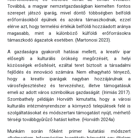
Továbbá, a magyar nemzetgazdaságban kiemelten fontos
szerepet játszó iparág, mivel döntő többségben belföldi
erőforrásokból épülnek és azokra támaszkodnak, ezzel
elérve azt, hogy termelési értékük belföldi hozzáadott aránya
magasabb, mint a különböző külföldi erőforrásokra
támaszkodó ágazatok esetében. (Martonosi 2023).
A gazdaságra gyakorolt hatásai mellett, a kreatív ipar
elősegíti a kulturális örökség megőrzését, a helyi
közösségek erősítését, ezáltal teret biztosít a társadalmi
fejlődés és innováció számára. Nem elhagyható tényező,
hogy a kreatív iparágak nagyban hozzájárulnak a
városfejlesztéshez és tervezéshez, illetve támogatásuk
emeli az adott város szimbolikus gazdaságát. (Irimiás 2017).
Szombathely példáján Horváth kimutatta, hogy a városi
kulturális intézményrendszer a környező települések felé is
szolgáltatásokat és módszertani támogatást nyújt, mérhető
térségi továbbgyűrűző hatást keltve. (Horváth 2024a)
Munkám során főként primer kutatási módszert