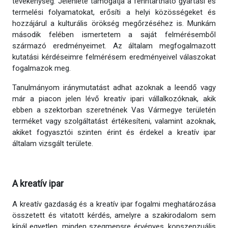
tevékenység. Jelenléte támogatja a fenntartható gyártási és
termelési folyamatokat, erősíti a helyi közösségeket és
hozzájárul a kulturális örökség megőrzéséhez is. Munkám
második felében ismertetem a saját felmérésemből
származó eredményeimet. Az általam megfogalmazott
kutatási kérdéseimre felmérésem eredményeivel válaszokat
fogalmazok meg.
Tanulmányom iránymutatást adhat azoknak a leendő vagy
már a piacon jelen lévő kreatív ipari vállalkozóknak, akik
ebben a szektorban szeretnének Vas Vármegye területén
terméket vagy szolgáltatást értékesíteni, valamint azoknak,
akiket fogyasztói szinten érint és érdekel a kreatív ipar
általam vizsgált területe.
A kreatív ipar
A kreatív gazdaság és a kreatív ipar fogalmi meghatározása
összetett és vitatott kérdés, amelyre a szakirodalom sem
kínál egyetlen, minden szegmensre érvényes, konszenzuális