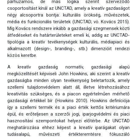
párhuzamos, de más logika szerint szerveződő
csoportosítást kínál az UNCTAD, amely a kreatív gazdaságot
négy alcsoportra bontja: kulturális örökség, művészetek,
média és funkcionális területek (UNCTAD; vö. Kovács 2015).
Míg Kovács rendszere inkább a gazdasági szegmensek közti
átfedéseket és határterületeket emeli ki, addig az UNCTAD-
tipológia a kreatív tevékenységek kulturális, médiapiaci és
alkalmazott (design-, branding-, stb.) dimenzióit rendezi
közös keretbe.
A kreatív gazdaság normatív, gazdasági alapú
megközelítését képviseli John Howkins, aki szerint a kreatív
gazdaságba minden olyan tevékenység beletartozik, amely
szellemi tulajdonvédelem alatt áll, illetve létrehozásához
kreativitás szükséges, és a piacon egyértelműen mérhető
gazdasági értékkel bír (Howkins 2010). Howkins definíciója
így a szellemi termék és a piaci érték kettős kritériumára
épül, és erőteljesen a szerzői jogi, iparjogvédelmi és piaci
hasznosítási szempontokat helyezi előtérbe. Az UNCTAD
meghatározása ehhez képest a kreatív iparágakat olyan
tudásalapú, művészeti értékteremtésre fókuszáló