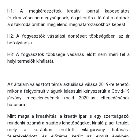
H1: A megkérdezettek kreatív iparral kapcsolatos
értelmezései nem egységesek, és jelentős eltérést mutatnak
a szakirodalomban megjelenő meghatározásokhoz képest.
H2: A fogyasztók vásárlási döntéseit többségében az ár
befolyásolja.
H3: A fogyasztók többsége vásárlás előtt nem méri fel a
helyi termelők kínálatát.
Az általam választott téma aktuálissá válása 2019-re tehető,
mikor a felgyorsult világunk lelassulni kényszerült a Covid-19
járvány megjelenésének majd 2020-as elterjedésének
hatására.
Mint maga a kreativitás, a kreatív ipar is egy szerteágazó,
mindenki számára sajátos lehetőségeket kínáló piaci terület,
mely a korábban említett világjárvány hatására
felértékelődött, és előtérbe került az elmúlt években.