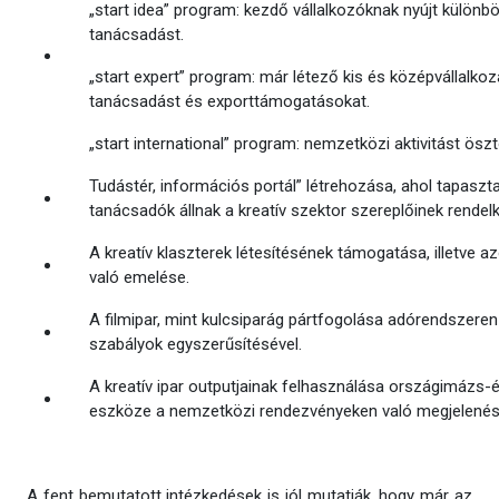
„start idea” program: kezdő vállalkozóknak nyújt külön
tanácsadást.
„start expert” program: már létező kis és középvállalkoz
tanácsadást és exporttámogatásokat.
„start international” program: nemzetközi aktivitást ö
Tudástér, információs portál” létrehozása, ahol tapaszt
tanácsadók állnak a kreatív szektor szereplőinek rendel
A kreatív klaszterek létesítésének támogatása, illetve 
való emelése.
A filmipar, mint kulcsiparág pártfogolása adórendszeren
szabályok egyszerűsítésével.
A kreatív ipar outputjainak felhasználása országimázs-é
eszköze a nemzetközi rendezvényeken való megjelenés
A fent bemutatott intézkedések is jól mutatják, hogy már az