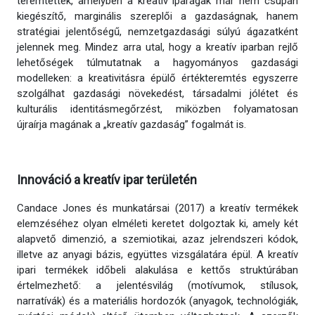
teremtettek, amelyben a kreatív iparágak már nem csupán
kiegészítő, marginális szereplői a gazdaságnak, hanem
stratégiai jelentőségű, nemzetgazdasági súlyú ágazatként
jelennek meg. Mindez arra utal, hogy a kreatív iparban rejlő
lehetőségek túlmutatnak a hagyományos gazdasági
modelleken: a kreativitásra épülő értékteremtés egyszerre
szolgálhat gazdasági növekedést, társadalmi jólétet és
kulturális identitásmegőrzést, miközben folyamatosan
újraírja magának a „kreatív gazdaság” fogalmát is.
Innováció a kreatív ipar területén
Candace Jones és munkatársai (2017) a kreatív termékek
elemzéséhez olyan elméleti keretet dolgoztak ki, amely két
alapvető dimenzió, a szemiotikai, azaz jelrendszeri kódok,
illetve az anyagi bázis, együttes vizsgálatára épül. A kreatív
ipari termékek időbeli alakulása e kettős struktúrában
értelmezhető: a jelentésvilág (motívumok, stílusok,
narratívák) és a materiális hordozók (anyagok, technológiák,