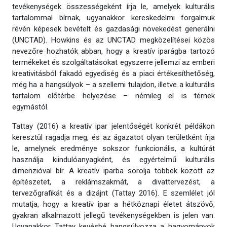
tevékenységek összességeként írja le, amelyek kulturális
tartalommal bírnak, ugyanakkor kereskedelmi forgalmuk
révén képesek bevételt és gazdasági növekedést generálni
(UNCTAD). Howkins és az UNCTAD megközelítései közös
nevezőre hozhatók abban, hogy a kreatív iparágba tartozó
termékeket és szolgáltatásokat egyszerre jellemzi az emberi
kreativitásból fakadó egyediség és a piaci értékesíthetőség,
még ha a hangsúlyok – a szellemi tulajdon, illetve a kulturális
tartalom előtérbe helyezése – némileg el is térnek
egymástól.
Tattay (2016) a kreatív ipar jelentőségét konkrét példákon
keresztül ragadja meg, és az ágazatot olyan területként írja
le, amelynek eredménye sokszor funkcionális, a kultúrát
használja kiindulóanyagként, és egyértelmű kulturális
dimenzióval bír. A kreatív iparba sorolja többek között az
építészetet, a reklámszakmát, a divattervezést, a
tervezőgrafikát és a dizájnt (Tattay 2016). E szemlélet jól
mutatja, hogy a kreatív ipar a hétköznapi életet átszövő,
gyakran alkalmazott jellegű tevékenységekben is jelen van.
Ugyanakkor Tattay kevésbé hangsúlyozza a hagyományok