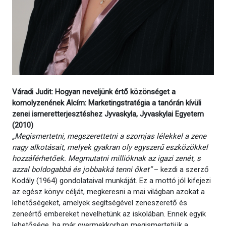
Váradi Judit: Hogyan neveljünk értő közönséget a
komolyzenének Alcím: Marketingstratégia a tanórán kívüli
zenei ismeretterjesztéshez Jyvaskyla, Jyvaskylai Egyetem
(2010)
„Megismertetni, megszerettetni a szomjas lélekkel a zene
nagy alkotásait, melyek gyakran oly egyszerű eszközökkel
hozzáférhetőek. Megmutatni millióknak az igazi zenét, s
azzal boldogabbá és jobbakká tenni őket”
– kezdi a szerző
Kodály (1964) gondolataival munkáját. Ez a mottó jól kifejezi
az egész könyv célját, megkeresni a mai világban azokat a
lehetőségeket, amelyek segítségével zeneszerető és
zeneértő embereket nevelhetünk az iskolában. Ennek egyik
lehetősége, ha már gyermekkorban megismertetjük a