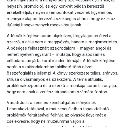
kell megküzdenie a hangverseny szervezőknek (termék, ár,
helyszín, promóció), és egy konkrét példán keresztül
érzékelhetjük, milyen szempontokat vesznek figyelembe,
mennyire alapos tervezés szükséges ahhoz, hogy ezek az
ifjúsági hangversenyek megvalósuljanak.
A témák kifejtése során objektíven, tárgyilagosan érvel a
szerző, a célja nem a meggyőzés, hanem a megismertetés.
A bőséges felhasznált szakirodalom – magyar, angol és
német nyelven egyaránt – mutatja, hogy alaposan és
céltudatosan járta körül minden témáját. A témák kifejtése
során a szakirodalomban található több nézet
összefoglalása jellemzi. A könyv szerkezete teljes, arányos,
stílusa olvasmányos és szakszerű. A téma aktuális,
problémaközpontú és a szerző a munkája során bizonyítja,
hogy nem csak a zenész társadalom számára fontos.
Váradi Judit a zene és zenehallgatás előnyeinek
felsorakoztatásával, a mai zenei életben tapasztalható
problémák feltárásával felhívja az olvasók figyelmét a
cselekvésre, hogy ne múzeummá váljon a