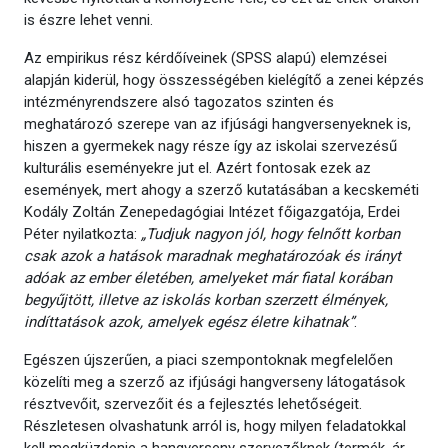
is észre lehet venni.
Az empirikus rész kérdőíveinek (SPSS alapú) elemzései
alapján kiderül, hogy összességében kielégítő a zenei képzés
intézményrendszere alsó tagozatos szinten és
meghatározó szerepe van az ifjúsági hangversenyeknek is,
hiszen a gyermekek nagy része így az iskolai szervezésű
kulturális eseményekre jut el. Azért fontosak ezek az
események, mert ahogy a szerző kutatásában a kecskeméti
Kodály Zoltán Zenepedagógiai Intézet főigazgatója, Erdei
Péter nyilatkozta:
„Tudjuk nagyon jól, hogy felnőtt korban
csak azok a hatások maradnak meghatározóak és irányt
adóak az ember életében, amelyeket már fiatal korában
begyűjtött, illetve az iskolás korban szerzett élmények,
indíttatások azok, amelyek egész életre kihatnak”
.
Egészen újszerűen, a piaci szempontoknak megfelelően
közelíti meg a szerző az ifjúsági hangverseny látogatások
résztvevőit, szervezőit és a fejlesztés lehetőségeit.
Részletesen olvashatunk arról is, hogy milyen feladatokkal