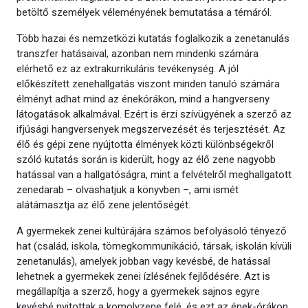
betöltő személyek véleményének bemutatása a témáról.
Több hazai és nemzetközi kutatás foglalkozik a zenetanulás
transzfer hatásaival, azonban nem mindenki számára
elérhető ez az extrakurrikuláris tevékenység. A jól
előkészített zenehallgatás viszont minden tanuló számára
élményt adhat mind az énekórákon, mind a hangverseny
látogatások alkalmával. Ezért is érzi szívügyének a szerző az
ifjúsági hangversenyek megszervezését és terjesztését. Az
élő és gépi zene nyújtotta élmények közti különbségekről
szóló kutatás során is kiderült, hogy az élő zene nagyobb
hatással van a hallgatóságra, mint a felvételről meghallgatott
zenedarab – olvashatjuk a könyvben –, ami ismét
alátámasztja az élő zene jelentőségét.
A gyermekek zenei kultúrájára számos befolyásoló tényező
hat (család, iskola, tömegkommunikáció, társak, iskolán kívüli
zenetanulás), amelyek jobban vagy kevésbé, de hatással
lehetnek a gyermekek zenei ízlésének fejlődésére. Azt is
megállapítja a szerző, hogy a gyermekek sajnos egyre
kevésbé nyitottak a komolyzene felé, és ezt az ének-órákon