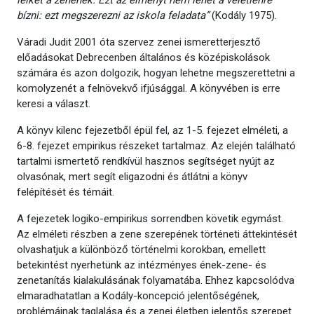
lelket a zenének. Ezt az élményt nem lehet a véletlenre
bízni: ezt megszerezni az iskola feladata”
(Kodály 1975).
Váradi Judit 2001 óta szervez zenei ismeretterjesztő
előadásokat Debrecenben általános és középiskolások
számára és azon dolgozik, hogyan lehetne megszerettetni a
komolyzenét a felnövekvő ifjúsággal. A könyvében is erre
keresi a választ.
A könyv kilenc fejezetből épül fel, az 1-5. fejezet elméleti, a
6-8. fejezet empirikus részeket tartalmaz. Az elején található
tartalmi ismertető rendkívül hasznos segítséget nyújt az
olvasónak, mert segít eligazodni és átlátni a könyv
felépítését és témáit.
A fejezetek logiko-empirikus sorrendben követik egymást.
Az elméleti részben a zene szerepének történeti áttekintését
olvashatjuk a különböző történelmi korokban, emellett
betekintést nyerhetünk az intézményes ének-zene- és
zenetanítás kialakulásának folyamatába. Ehhez kapcsolódva
elmaradhatatlan a Kodály-koncepció jelentőségének,
problémáinak taglalása és a zenei életben jelentős szerepet