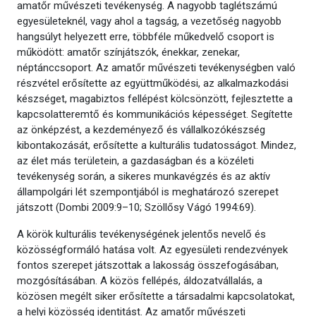
amatőr művészeti tevékenység. A nagyobb taglétszámú
egyesületeknél, vagy ahol a tagság, a vezetőség nagyobb
hangsúlyt helyezett erre, többféle műkedvelő csoport is
működött: amatőr színjátszók, énekkar, zenekar,
néptánccsoport. Az amatőr művészeti tevékenységben való
részvétel erősítette az együttműködési, az alkalmazkodási
készséget, magabiztos fellépést kölcsönzött, fejlesztette a
kapcsolatteremtő és kommunikációs képességet. Segítette
az önképzést, a kezdeményező és vállalkozókészség
kibontakozását, erősítette a kulturális tudatosságot. Mindez,
az élet más területein, a gazdaságban és a közéleti
tevékenység során, a sikeres munkavégzés és az aktív
állampolgári lét szempontjából is meghatározó szerepet
játszott (Dombi 2009:9–10; Szöllősy Vágó 1994:69).
A körök kulturális tevékenységének jelentős nevelő és
közösségformáló hatása volt. Az egyesületi rendezvények
fontos szerepet játszottak a lakosság összefogásában,
mozgósításában. A közös fellépés, áldozatvállalás, a
közösen megélt siker erősítette a társadalmi kapcsolatokat,
a helyi közösség identitást. Az amatőr művészeti