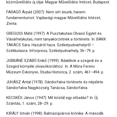
közművelődés új útjai. Magyar Művelődési Intézet, Budapest.
FARAGÓ Árpád (2007): Nem sírt ásunk, hanem
fundamentumot. Vajdasági magyar Művelődési Intézet,
Zenta.
GREGUSS Máté (1997): A Pusztakutasi Olvasó Egylet és
Vásárhelykutas, mint tanyakörzetnek a története. In: BAKK
TAKÁCS Sára: Hazulról haza. Székelyudvarhelyről –
Székkutasra. Inforpress, Székelyudvarhely, 36–79. p.
JOBBÁNÉ SZABÓ Enikő (1999): Adalékok a szegedi és a
Szeged környéki olvasókörökhöz. In: A Móra Ferenc
Múzeum Évkönyve, Studia Historica, 2. szám, 461–494. p.
JUHÁSZ Antal (1978): Sándorfalva története és népélete.
Sándorfalva Nagyközség Tanácsa, Sándorfalva.
KECSKÉS János (1947): Mit kóstál egy előadás? In: Új
Szántás, 1. szám, 28–29. p.
KIRÁLY István (1998): Balmazújvárosi krónika. A második