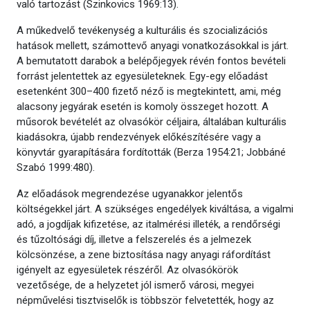
való tartozást (Szinkovics 1969:13).
A műkedvelő tevékenység a kulturális és szocializációs
hatások mellett, számottevő anyagi vonatkozásokkal is járt.
A bemutatott darabok a belépőjegyek révén fontos bevételi
forrást jelentettek az egyesületeknek. Egy-egy előadást
esetenként 300–400 fizető néző is megtekintett, ami, még
alacsony jegyárak esetén is komoly összeget hozott. A
műsorok bevételét az olvasókör céljaira, általában kulturális
kiadásokra, újabb rendezvények előkészítésére vagy a
könyvtár gyarapítására fordították (Berza 1954:21; Jobbáné
Szabó 1999:480).
Az előadások megrendezése ugyanakkor jelentős
költségekkel járt. A szükséges engedélyek kiváltása, a vigalmi
adó, a jogdíjak kifizetése, az italmérési illeték, a rendőrségi
és tűzoltósági díj, illetve a felszerelés és a jelmezek
kölcsönzése, a zene biztosítása nagy anyagi ráfordítást
igényelt az egyesületek részéről. Az olvasókörök
vezetősége, de a helyzetet jól ismerő városi, megyei
népművelési tisztviselők is többször felvetették, hogy az