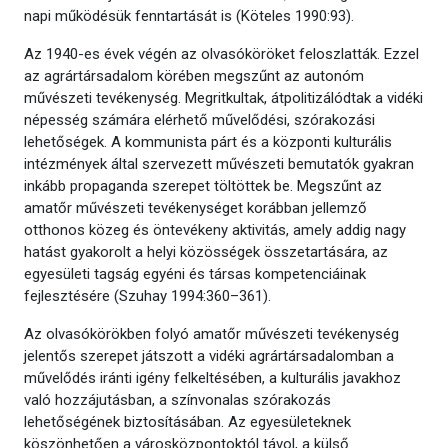
napi működésük fenntartását is (Köteles 1990:93).
Az 1940-es évek végén az olvasóköröket feloszlatták. Ezzel
az agrártársadalom körében megszűnt az autonóm
művészeti tevékenység. Megritkultak, átpolitizálódtak a vidéki
népesség számára elérhető művelődési, szórakozási
lehetőségek. A kommunista párt és a központi kulturális
intézmények által szervezett művészeti bemutatók gyakran
inkább propaganda szerepet töltöttek be. Megszűnt az
amatőr művészeti tevékenységet korábban jellemző
otthonos közeg és öntevékeny aktivitás, amely addig nagy
hatást gyakorolt a helyi közösségek összetartására, az
egyesületi tagság egyéni és társas kompetenciáinak
fejlesztésére (Szuhay 1994:360–361).
Az olvasókörökben folyó amatőr művészeti tevékenység
jelentős szerepet játszott a vidéki agrártársadalomban a
művelődés iránti igény felkeltésében, a kulturális javakhoz
való hozzájutásban, a színvonalas szórakozás
lehetőségének biztosításában. Az egyesületeknek
köszönhetően a városközpontoktól távol, a külső