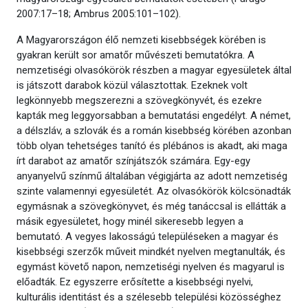
2007:17–18; Ambrus 2005:101–102).
A Magyarországon élő nemzeti kisebbségek körében is
gyakran került sor amatőr művészeti bemutatókra. A
nemzetiségi olvasókörök részben a magyar egyesületek által
is játszott darabok közül választottak. Ezeknek volt
legkönnyebb megszerezni a szövegkönyvét, és ezekre
kapták meg leggyorsabban a bemutatási engedélyt. A német,
a délszláv, a szlovák és a román kisebbség körében azonban
több olyan tehetséges tanító és plébános is akadt, aki maga
írt darabot az amatőr színjátszók számára. Egy-egy
anyanyelvű színmű általában végigjárta az adott nemzetiség
szinte valamennyi egyesületét. Az olvasókörök kölcsönadták
egymásnak a szövegkönyvet, és még tanáccsal is ellátták a
másik egyesületet, hogy minél sikeresebb legyen a
bemutató. A vegyes lakosságú településeken a magyar és
kisebbségi szerzők műveit mindkét nyelven megtanulták, és
egymást követő napon, nemzetiségi nyelven és magyarul is
előadták. Ez egyszerre erősítette a kisebbségi nyelvi,
kulturális identitást és a szélesebb települési közösséghez