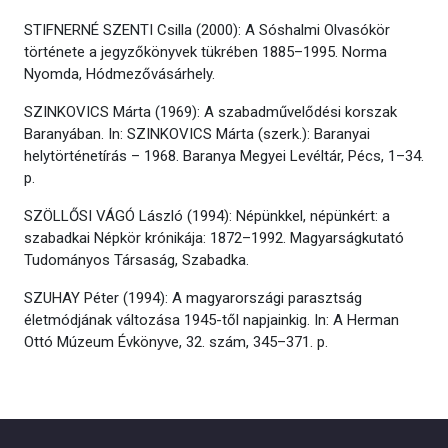
STIFNERNÉ SZENTI Csilla (2000): A Sóshalmi Olvasókör
története a jegyzőkönyvek tükrében 1885–1995. Norma
Nyomda, Hódmezővásárhely.
SZINKOVICS Márta (1969): A szabadművelődési korszak
Baranyában. In: SZINKOVICS Márta (szerk.): Baranyai
helytörténetírás – 1968. Baranya Megyei Levéltár, Pécs, 1–34.
p.
SZÖLLŐSI VÁGÓ László (1994): Népünkkel, népünkért: a
szabadkai Népkör krónikája: 1872–1992. Magyarságkutató
Tudományos Társaság, Szabadka.
SZUHAY Péter (1994): A magyarországi parasztság
életmódjának változása 1945-től napjainkig. In: A Herman
Ottó Múzeum Évkönyve, 32. szám, 345–371. p.