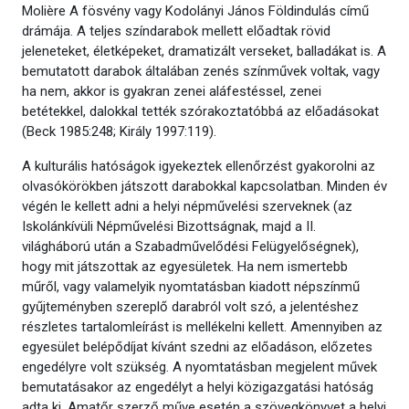
Molière A fösvény vagy Kodolányi János Földindulás című
drámája. A teljes színdarabok mellett előadtak rövid
jeleneteket, életképeket, dramatizált verseket, balladákat is. A
bemutatott darabok általában zenés színművek voltak, vagy
ha nem, akkor is gyakran zenei aláfestéssel, zenei
betétekkel, dalokkal tették szórakoztatóbbá az előadásokat
(Beck 1985:248; Király 1997:119).
A kulturális hatóságok igyekeztek ellenőrzést gyakorolni az
olvasókörökben játszott darabokkal kapcsolatban. Minden év
végén le kellett adni a helyi népművelési szerveknek (az
Iskolánkívüli Népművelési Bizottságnak, majd a II.
világháború után a Szabadművelődési Felügyelőségnek),
hogy mit játszottak az egyesületek. Ha nem ismertebb
műről, vagy valamelyik nyomtatásban kiadott népszínmű
gyűjteményben szereplő darabról volt szó, a jelentéshez
részletes tartalomleírást is mellékelni kellett. Amennyiben az
egyesület belépődíjat kívánt szedni az előadáson, előzetes
engedélyre volt szükség. A nyomtatásban megjelent művek
bemutatásakor az engedélyt a helyi közigazgatási hatóság
adta ki. Amatőr szerző műve esetén a szövegkönyvet a helyi