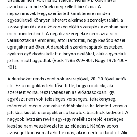
általában nem volt nehéz feladat. Néhány problémával
azonban a rendezőnek meg kellett birkóznia. A
népszínművek leegyszerűsített karaktereire minden
egyesületnél könnyen lehetett alkalmas személyt találni, a
szövegtanulás és a közönség előtti szereplés azonban nem
ment mindenkinek. A negatív szerepekre nem szívesen
vállalkoztak az emberek, attól tartottak, hogy később ezzel
ugratják majd őket. A darabbeli szerelmespárok esetében,
gyakran győzködni kellett a lányos szülőket, akik a gyerekük
jó híre miatt aggódtak (Beck 1985:399–401; Nagy 1975:400–
401).
A darabokat rendszerint sok szereplővel, 20–30 fővel adták
elő. Ez a megoldás lehetővé tette, hogy mindenki, aki
szeretett volna, részt vehessen az előadásokban. Így,
egyrészt nem volt felesleges versengés, féltékenység,
másrészt, még a visszahúzódóbbakat is be lehetett vonni a
játékba, kisebb szerepekben, a barátok, barátnők kedvéért. A
nagyobb létszám révén egy-egy mellékszereplő esetleges
kiesése nem veszélyeztette az előadást. Néhány soros
szövegét könnyen átvehette más, aki ismerte a darabot. Alig