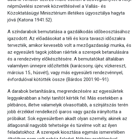
népművelési szervek közvetítésével a Vallás- és
Közoktatásügyi Minisztérium illetékes ügyosztálya hagyta
jóvá (Katona 1941:52).
A színdarabok bemutatása a gazdálkodás időbeosztásához
igazodott. Az előadásokat a téli és kora tavaszi időszakra
tervezték, amikor kevesebb volt a mezőgazdasági munka, és
az egyesületi tagok jobban ráértek a szerepek betanulására
és a rendezvény előkészítésére. A bemutatókat általában
valamilyen ünnepre időzítették (karácsony, újév, vízkereszt,
március 15., húsvét), vagy más egyesületi rendezvénnyel,
évfordulóval kötötték össze (Bárdos 2001:90–91).
A darabok betanítására, megrendezésére az egyesületek
leggyakrabban a helyi tanítót kérték fel. Más esetekben a
plébános, illetve valamelyik olvasottabb, a színjátszás terén
jobb érzékkel rendelkező iparos vagy gazda irányította a
próbákat. Sok egyesületben akadt olyan személy, akinek az
átlagosnál nagyobb tehetsége és türelme volt az ilyen
feladatokhoz. A szerepek kiosztása egymás ismeretében