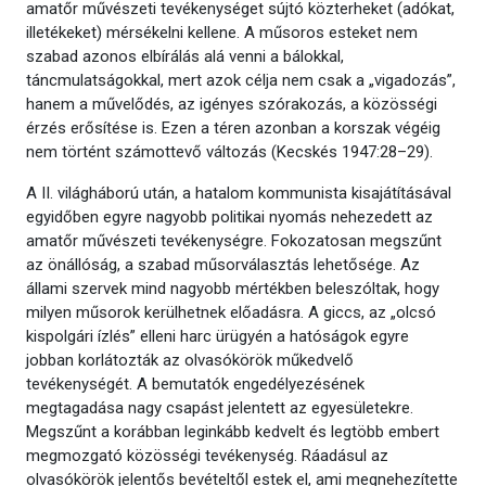
amatőr művészeti tevékenységet sújtó közterheket (adókat,
illetékeket) mérsékelni kellene. A műsoros esteket nem
szabad azonos elbírálás alá venni a bálokkal,
táncmulatságokkal, mert azok célja nem csak a „vigadozás”,
hanem a művelődés, az igényes szórakozás, a közösségi
érzés erősítése is. Ezen a téren azonban a korszak végéig
nem történt számottevő változás (Kecskés 1947:28–29).
A II. világháború után, a hatalom kommunista kisajátításával
egyidőben egyre nagyobb politikai nyomás nehezedett az
amatőr művészeti tevékenységre. Fokozatosan megszűnt
az önállóság, a szabad műsorválasztás lehetősége. Az
állami szervek mind nagyobb mértékben beleszóltak, hogy
milyen műsorok kerülhetnek előadásra. A giccs, az „olcsó
kispolgári ízlés” elleni harc ürügyén a hatóságok egyre
jobban korlátozták az olvasókörök műkedvelő
tevékenységét. A bemutatók engedélyezésének
megtagadása nagy csapást jelentett az egyesületekre.
Megszűnt a korábban leginkább kedvelt és legtöbb embert
megmozgató közösségi tevékenység. Ráadásul az
olvasókörök jelentős bevételtől estek el, ami megnehezítette