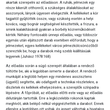
akartak szerepelni az előadáson. A ruhák, jelmezek egy
része kikerült otthonról, a szükséges átalakításokat az
asszonyok, lányok ügyesen elvégezték. A kellékeket a kör
tagjaitól gyűjtötték össze, vagy szükség esetén a helyi
kovács, vagy bognár segítségével készítették, a frizura, a
smink kialakításánál gyakran a borbély közreműködését
kérték. Néhány fontosabb ünnepi előadás, vagy többször
egymás után eljátszott darab esetében előfordult, hogy a
jelmezeket, egyes kellékeket városi jelmezkölcsönözőből
szerezték be, hogy a darabok még szebb kiállításúak
legyenek (Juhász 1978:168).
Az előadás során a súgó szerepét általában a rendező
töltötte be, aki a legjobban ismerte a darabot. A rendező
munkáját a legtöbb helyen egy mindenes asszisztens
(ügyelő) segítette, aki odafigyelt a technikai részletekre, a
díszletek és kellékek elhelyezésére, a szereplők színpadra
lépésére. A főpróbát, az előadás előtti este vagy az előadás
délutánján tartották. Erre a legközelebbi rokonok kaptak
meghívót, akik belépő nélkül végignézhették a darabot. Ennek
ellenére a legtöbben ott voltak, és jegyet váltottak a hivatalos