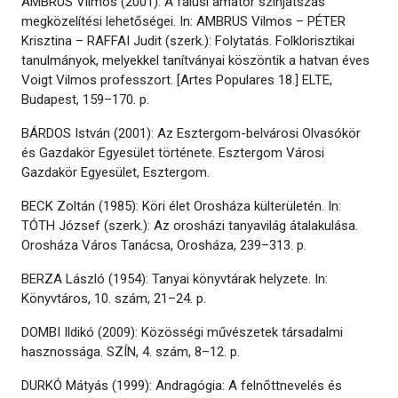
AMBRUS Vilmos (2001): A falusi amatőr színjátszás
megközelítési lehetőségei. In: AMBRUS Vilmos – PÉTER
Krisztina – RAFFAI Judit (szerk.): Folytatás. Folklorisztikai
tanulmányok, melyekkel tanítványai köszöntik a hatvan éves
Voigt Vilmos professzort. [Artes Populares 18.] ELTE,
Budapest, 159–170. p.
BÁRDOS István (2001): Az Esztergom-belvárosi Olvasókör
és Gazdakör Egyesület története. Esztergom Városi
Gazdakör Egyesület, Esztergom.
BECK Zoltán (1985): Köri élet Orosháza külterületén. In:
TÓTH József (szerk.): Az orosházi tanyavilág átalakulása.
Orosháza Város Tanácsa, Orosháza, 239–313. p.
BERZA László (1954): Tanyai könyvtárak helyzete. In:
Könyvtáros, 10. szám, 21–24. p.
DOMBI Ildikó (2009): Közösségi művészetek társadalmi
hasznossága. SZÍN, 4. szám, 8–12. p.
DURKÓ Mátyás (1999): Andragógia: A felnőttnevelés és