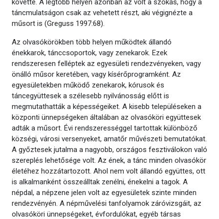
követte. A legtöbb helyen azonban az volt a szokás, hogy a
táncmulatságon csak az vehetett részt, aki végignézte a
műsort is (Greguss 1997:68).
Az olvasókörökben több helyen működtek állandó
énekkarok, tánccsoportok, vagy zenekarok. Ezek
rendszeresen felléptek az egyesületi rendezvényeken, vagy
önálló műsor keretében, vagy kísérőprogramként. Az
egyesületekben működő zenekarok, kórusok és
táncegyüttesek a szélesebb nyilvánosság előtt is
megmutathatták a képességeiket. A kisebb településeken a
központi ünnepségeken általában az olvasóköri együttesek
adták a műsort. Évi rendszerességgel tartottak különböző
községi, városi versenyeket, amatőr művészeti bemutatókat.
A győztesek jutalma a nagyobb, országos fesztiválokon való
szereplés lehetősége volt. Az ének, a tánc minden olvasókör
életéhez hozzátartozott. Ahol nem volt állandó együttes, ott
is alkalmanként összeálltak zenélni, énekelni a tagok. A
népdal, a népzene jelen volt az egyesületek szinte minden
rendezvényén. A népművelési tanfolyamok záróvizsgáit, az
olvasóköri ünnepségeket, évfordulókat, egyéb társas