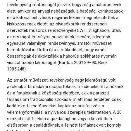
tevékenység fontosságát jelezte, hogy még a háborús évek
alatt, amikor az anyagi nehézségek, a hatósági korlátozások
és a katonai behívások nagymértékben megnehezítették a
kisközösségek életét, az olvasókörök rendszeresen
szerveztek műsoros rendezvényeket. A II. világháború után,
az országot ért súlyos pusztítások ellenére, a legtöbb
egyesület valamilyen rendezvénnyel, amatőr művészeti
bemutatóval indította újra a működését, hogy ismét
összefogják és aktivizálják a háborús sokkhatás nyomán
visszahúzódó lakosságot (Bárdos 2001:89–90; Beck
1985:248).
Az amatőr művészeti tevékenység nagy jelentőségű volt
azoknak a társadalmi csoportoknak, mindenekelőtt a nőknek
és a fiataloknak a közösségi életében, akik a paraszti
társadalom tradicionális szokásai miatt más területen csak
korlátozott lehetőségeket kaptak az önkifejezés, a
véleményformálás, a nyilvános szereplés tekintetében. A 20.
század első felében a gazdaságban vagy a közéletben
elsősorban a családfőknek, a felnőtt férfiaknak volt komoly