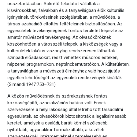
összetartásában. Sokrétű feladatot vállaltak a
kisvárosokban, falvakban és a tanyavilágban élők kulturális
igényeinek, törekvéseinek szolgálatában, a művelődés, a
társas szabadidő eltöltés feltételeinek biztosításában. Az
egyesületek tevékenységének fontos területét képezte az
amatőr művészeti tevékenység. Az olvasóköröknek
köszönhetően a városszéli telepek, a kisközségek vagy a
külterületek lakói is viszonylag rendszeresen láthattak
színpadi előadásokat, részt vehettek műsoros esteken,
népzenei programokon, néptáncbemutatókon. A külterületen,
a tanyavilágban a művészeti élményhez való hozzájutás
egyetlen lehetőségét az egyesületi rendezvények kínálták
(Simándi 1947:750–731).
A közös művelődésnek és szórakozásnak fontos
közösségépítő, szocializációs hatása volt. Ennek
szervezésére a helyi lakosság által létrehozott társadalmi
egyesületek, az olvasókörök biztosították a legalkalmasabb
keretet, amelyek a családi, baráti körnél szélesebb,
nyitottabb, ugyanakkor formalizáltabb, a közéleti
szervezeteknél, intézményeknél személyesebb és