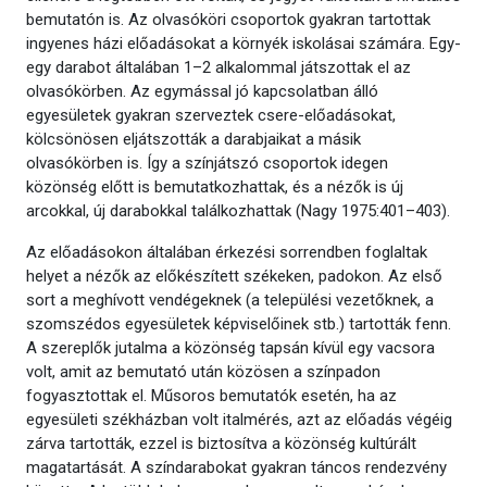
bemutatón is. Az olvasóköri csoportok gyakran tartottak
ingyenes házi előadásokat a környék iskolásai számára. Egy-
egy darabot általában 1–2 alkalommal játszottak el az
olvasókörben. Az egymással jó kapcsolatban álló
egyesületek gyakran szerveztek csere-előadásokat,
kölcsönösen eljátszották a darabjaikat a másik
olvasókörben is. Így a színjátszó csoportok idegen
közönség előtt is bemutatkozhattak, és a nézők is új
arcokkal, új darabokkal találkozhattak (Nagy 1975:401–403).
Az előadásokon általában érkezési sorrendben foglaltak
helyet a nézők az előkészített székeken, padokon. Az első
sort a meghívott vendégeknek (a települési vezetőknek, a
szomszédos egyesületek képviselőinek stb.) tartották fenn.
A szereplők jutalma a közönség tapsán kívül egy vacsora
volt, amit az bemutató után közösen a színpadon
fogyasztottak el. Műsoros bemutatók esetén, ha az
egyesületi székházban volt italmérés, azt az előadás végéig
zárva tartották, ezzel is biztosítva a közönség kultúrált
magatartását. A színdarabokat gyakran táncos rendezvény