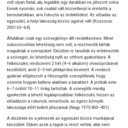
volt olyan fiatal, aki, legalább egy darabban ne játszott volna.
Ennek nyomán, sok család vált közvetlenül is érintetté a
bemutatókban, ami fokozta az érdeklődést. Az előadás az
egyesület, a helyi lakosság közös ügyévé vált (Koszorús
2001:63–64).
Általában csak egy szövegkönyv állt rendelkezésre. Mivel
sokszorosítási lehetőség nem volt, a résztvevők kiírták
maguknak a szerepüket. Eközben is tanulták és értelmezték
a szöveget, és lehetőség nyílt az otthoni gyakorlásra. A
felkészülés rendszerint 2 hét (4–6 alkalom) olvasópróbával
kezdődött, amit 2–3 hét játékpróba követett. A rendező
gyakran előjátszott a félszegebb szereplőknek, hogy
szerinte hogyan kellene alakítani a karaktert. A próbák este
6–7 órától 10–11 óráig tartottak. A szereplők mindig
igyekeztek a lehető legalaposabban felkészülni, hiszen az
előadáson a rokonok, ismerősök, az egész környék
lakossága előtt kellett játszaniuk (Nagy 1975:400–401).
A díszletek és a jelmezek az egyesület közös munkájával
készültek. Ebben azok a tagok is részt vettek, akik nem