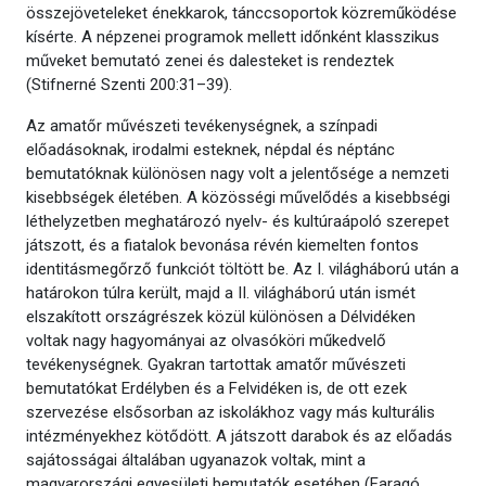
összejöveteleket énekkarok, tánccsoportok közreműködése
kísérte. A népzenei programok mellett időnként klasszikus
műveket bemutató zenei és dalesteket is rendeztek
(Stifnerné Szenti 200:31–39).
Az amatőr művészeti tevékenységnek, a színpadi
előadásoknak, irodalmi esteknek, népdal és néptánc
bemutatóknak különösen nagy volt a jelentősége a nemzeti
kisebbségek életében. A közösségi művelődés a kisebbségi
léthelyzetben meghatározó nyelv- és kultúraápoló szerepet
játszott, és a fiatalok bevonása révén kiemelten fontos
identitásmegőrző funkciót töltött be. Az I. világháború után a
határokon túlra került, majd a II. világháború után ismét
elszakított országrészek közül különösen a Délvidéken
voltak nagy hagyományai az olvasóköri műkedvelő
tevékenységnek. Gyakran tartottak amatőr művészeti
bemutatókat Erdélyben és a Felvidéken is, de ott ezek
szervezése elsősorban az iskolákhoz vagy más kulturális
intézményekhez kötődött. A játszott darabok és az előadás
sajátosságai általában ugyanazok voltak, mint a
magyarországi egyesületi bemutatók esetében (Faragó