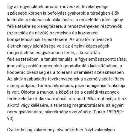
Így az egyesületek amatőr művészeti tevékenysége
szélesebb körben is befolyást gyakorolt a térségben élők
kulturális szokásainak alakulására, a művelődés iránti igény
felkeltésére és kielégítésére, a rendezvényeken résztvevők
(szereplők és nézők) személyes és közösségi
kompetenciáinak fejlesztésére. Az amatőr művészeti
életnek nagy jelentősége volt az értelmi képességek
megerősítése és gyakorlása terén, a kreativitás
felélesztésében, a tanulni tanulás, a figyelemösszpontosítás,
innovatív, problémamegoldó gondolkodás kialakításában, a
kooperációkészség és a toleráns szemlélet szélesítésében.
Az aktív szabadidős tevékenységnek a személyiségfejlődés
szempontjából fontos rekreációs, pszichohigiéniai funkciója
is volt. Oldotta a munka, a közélet és a családi viszonyok
terén keletkező diszharmóniát, stresszt. Alkalmat nyújtott az
alkotó vágy kiélésére, a tehetség megmutatására, az egyéni
önmegvalósításra, sikerélmény szerzésére (Durkó 1999:90–
93).
Gyakorlatilag valamennyi olvasókörben folyt valamilyen