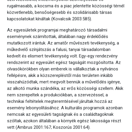
rugalmasabb, a kocsma és a piac jelentette közösségi térnél
közvetlenebb, bensőségesebb és szolidárisabb társas
kapcsolatokat kínáltak (Kovalcsik 2003:585).
Az egyesületek programjai meghatározó társadalmi
eseménynek számítottak, általában nagy érdeklődés
mutatkozott irántuk. Az amatőr művészeti tevékenység, a
műkedvelő színjátszás a falusi, tanyai társadalomban
kedvelt és elismert tevékenység volt. Egy-egy rendezvény
rendszerint az egyesület egész tagságát mozgósította. Az
olvasókörökben olyan emberek is vállalkoztak a nyilvános
fellépésre, akik a közszerepléstől más területen inkább
visszahúzódtak, mert megvolt bennük a művelődés igénye,
az alkotó munka szándéka, az erős közösségi szellem. Akik
nem szerepeltek a produkciókban, a szervezéssel, a
technikai feltételek megteremtésével járultak hozzá az
esemény lebonyolításához. A kulturális programok azonban
nemcsak az egyesületi tagságnak és a családtagoknak
szóltak, azokon általában a környék egész lakossága részt
vett (Ambrus 2001:167; Koszorús 2001:64).