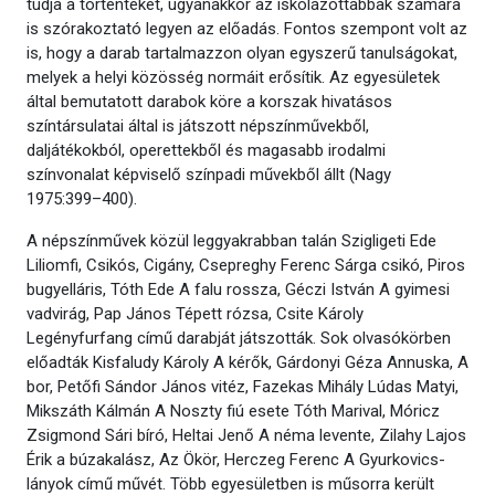
tudja a történteket, ugyanakkor az iskolázottabbak számára
is szórakoztató legyen az előadás. Fontos szempont volt az
is, hogy a darab tartalmazzon olyan egyszerű tanulságokat,
melyek a helyi közösség normáit erősítik. Az egyesületek
által bemutatott darabok köre a korszak hivatásos
színtársulatai által is játszott népszínművekből,
daljátékokból, operettekből és magasabb irodalmi
színvonalat képviselő színpadi művekből állt (Nagy
1975:399–400).
A népszínművek közül leggyakrabban talán Szigligeti Ede
Liliomfi, Csikós, Cigány, Csepreghy Ferenc Sárga csikó, Piros
bugyelláris, Tóth Ede A falu rossza, Géczi István A gyimesi
vadvirág, Pap János Tépett rózsa, Csite Károly
Legényfurfang című darabját játszották. Sok olvasókörben
előadták Kisfaludy Károly A kérők, Gárdonyi Géza Annuska, A
bor, Petőfi Sándor János vitéz, Fazekas Mihály Lúdas Matyi,
Mikszáth Kálmán A Noszty fiú esete Tóth Marival, Móricz
Zsigmond Sári bíró, Heltai Jenő A néma levente, Zilahy Lajos
Érik a búzakalász, Az Ökör, Herczeg Ferenc A Gyurkovics-
lányok című művét. Több egyesületben is műsorra került