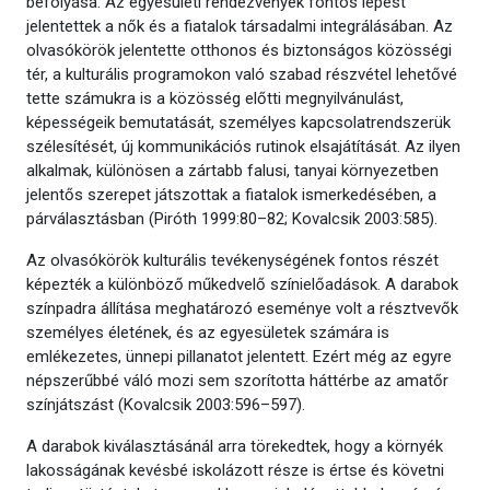
befolyása. Az egyesületi rendezvények fontos lépést
jelentettek a nők és a fiatalok társadalmi integrálásában. Az
olvasókörök jelentette otthonos és biztonságos közösségi
tér, a kulturális programokon való szabad részvétel lehetővé
tette számukra is a közösség előtti megnyilvánulást,
képességeik bemutatását, személyes kapcsolatrendszerük
szélesítését, új kommunikációs rutinok elsajátítását. Az ilyen
alkalmak, különösen a zártabb falusi, tanyai környezetben
jelentős szerepet játszottak a fiatalok ismerkedésében, a
párválasztásban (Piróth 1999:80–82; Kovalcsik 2003:585).
Az olvasókörök kulturális tevékenységének fontos részét
képezték a különböző műkedvelő színielőadások. A darabok
színpadra állítása meghatározó eseménye volt a résztvevők
személyes életének, és az egyesületek számára is
emlékezetes, ünnepi pillanatot jelentett. Ezért még az egyre
népszerűbbé váló mozi sem szorította háttérbe az amatőr
színjátszást (Kovalcsik 2003:596–597).
A darabok kiválasztásánál arra törekedtek, hogy a környék
lakosságának kevésbé iskolázott része is értse és követni