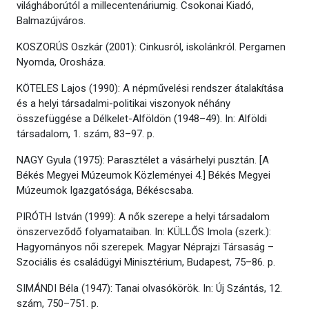
világháborútól a millecentenáriumig. Csokonai Kiadó,
Balmazújváros.
KOSZORÚS Oszkár (2001): Cinkusról, iskolánkról. Pergamen
Nyomda, Orosháza.
KÖTELES Lajos (1990): A népművelési rendszer átalakítása
és a helyi társadalmi-politikai viszonyok néhány
összefüggése a Délkelet-Alföldön (1948–49). In: Alföldi
társadalom, 1. szám, 83–97. p.
NAGY Gyula (1975): Parasztélet a vásárhelyi pusztán. [A
Békés Megyei Múzeumok Közleményei 4.] Békés Megyei
Múzeumok Igazgatósága, Békéscsaba.
PIRÓTH István (1999): A nők szerepe a helyi társadalom
önszerveződő folyamataiban. In: KÜLLŐS Imola (szerk.):
Hagyományos női szerepek. Magyar Néprajzi Társaság –
Szociális és családügyi Minisztérium, Budapest, 75–86. p.
SIMÁNDI Béla (1947): Tanai olvasókörök. In: Új Szántás, 12.
szám, 750–751. p.