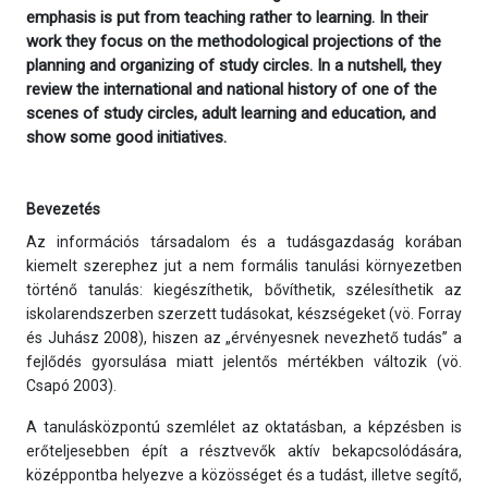
emphasis is put from teaching rather to learning. In their
work they focus on the methodological projections of the
planning and organizing of study circles. In a nutshell, they
review the international and national history of one of the
scenes of study circles, adult learning and education, and
show some good initiatives.
Bevezetés
Az információs társadalom és a tudásgazdaság korában
kiemelt szerephez jut a nem formális tanulási környezetben
történő tanulás: kiegészíthetik, bővíthetik, szélesíthetik az
iskolarendszerben szerzett tudásokat, készségeket (vö. Forray
és Juhász 2008), hiszen az „érvényesnek nevezhető tudás” a
fejlődés gyorsulása miatt jelentős mértékben változik (vö.
Csapó 2003).
A tanulásközpontú szemlélet az oktatásban, a képzésben is
erőteljesebben épít a résztvevők aktív bekapcsolódására,
középpontba helyezve a közösséget és a tudást, illetve segítő,