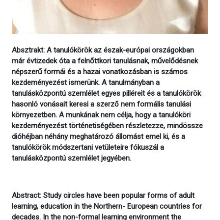
Absztrakt: A tanulókörök az észak-európai országokban
már évtizedek óta a felnőttkori tanulásnak, művelődésnek
népszerű formái és a hazai vonatkozásban is számos
kezdeményezést ismerünk. A tanulmányban a
tanulásközpontú szemlélet egyes pilléreit és a tanulókörök
hasonló vonásait keresi a szerző nem formális tanulási
környezetben. A munkának nem célja, hogy a tanulóköri
kezdeményezést történetiségében részletezze, mindössze
dióhéjban néhány meghatározó állomást emel ki, és a
tanulókörök módszertani vetületeire fókuszál a
tanulásközpontú szemlélet jegyében.
Abstract: Study circles have been popular forms of adult
learning, education in the Northern- European countries for
decades. In the non-formal learning environment the