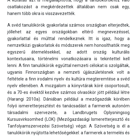
A kutatás azt is megállapította, hogy a tanulókörökhöz való
csatlakozást a megkérdezettek általában nem csak egy,
hanem több okra is visszavezették.
A svéd tanulókörök gyakorlatai számos országban elterjedtek,
jóllehet az egyes országokban eltérő megnevezéssel,
gyakorlattal és múlttal rendelkeznek. Itt is igaz, hogy a
nemzetközi gyakorlatok és módszerek nem honosíthatók meg
egyszerű átemelésekkel, az adott ország kulturális
kontextusaira, történelmi vonatkozásaira is tekintettel kell
lenni. A finn tanulókörök egyúttal nemzeti célokat is szolgáltak,
ugyanis Finnországban a nemzeti újjászületésnek volt a
feltétele a finn irodalmi nyelv és kultúra megteremtése a svéd
nyelv ellenében. A mozgalom a könyvtárak köré csoportosult,
és a 70-es évektől kezdve számos olvasókör jött például létre
(Harangi 2010a). Dániában például a mezőgazdák körében
folyó ismeretterjesztést és tanácsadást a farmerek autonóm
társadalmi szervezete, a Landbrugets Oplysningsog
Kursusvirksomhed (LOK) (Mezőgazdasági Ismeretterjesztő és
Tanfolyamszervezési Szövetség) végzi. A Szövetség is él a
tanulókörök nyújtotta lehetőségekkel: a farmerek a termelés és