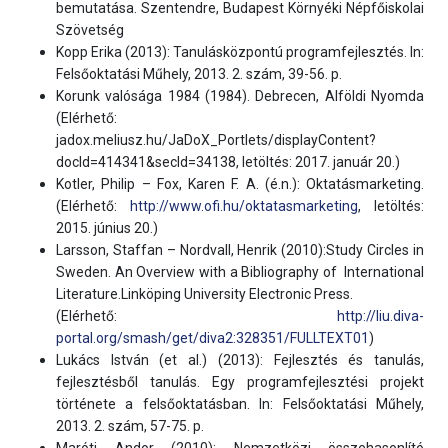
bemutatása. Szentendre, Budapest Környéki Népfőiskolai
Szövetség
Kopp Erika (2013): Tanulásközpontú programfejlesztés. In:
Felsőoktatási Műhely, 2013. 2. szám, 39-56. p.
Korunk valósága 1984 (1984). Debrecen, Alföldi Nyomda
(Elérhető:
jadox.meliusz.hu/JaDoX_Portlets/displayContent?
docId=414341&secId=34138, letöltés: 2017. január 20.)
Kotler, Philip – Fox, Karen F. A. (é.n.): Oktatásmarketing.
(Elérhető:
http://www.ofi.hu/oktatasmarketing
, letöltés:
2015. június 20.)
Larsson, Staffan – Nordvall, Henrik (2010):Study Circles in
Sweden. An Overview with a Bibliography of International
Literature.Linköping University Electronic Press.
(Elérhető:
http://liu.diva-
portal.org/smash/get/diva2:328351/FULLTEXT01
)
Lukács István (et al.) (2013): Fejlesztés és tanulás,
fejlesztésből tanulás. Egy programfejlesztési projekt
története a felsőoktatásban. In: Felsőoktatási Műhely,
2013. 2. szám, 57-75. p.