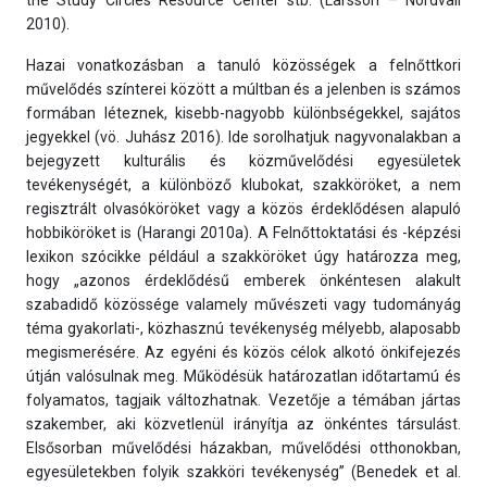
the Study Circles Resource Center stb. (Larsson – Nordvall
2010).
Hazai vonatkozásban a tanuló közösségek a felnőttkori
művelődés színterei között a múltban és a jelenben is számos
formában léteznek, kisebb-nagyobb különbségekkel, sajátos
jegyekkel (vö. Juhász 2016). Ide sorolhatjuk nagyvonalakban a
bejegyzett kulturális és közművelődési egyesületek
tevékenységét, a különböző klubokat, szakköröket, a nem
regisztrált olvasóköröket vagy a közös érdeklődésen alapuló
hobbiköröket is (Harangi 2010a). A Felnőttoktatási és -képzési
lexikon szócikke például a szakköröket úgy határozza meg,
hogy „azonos érdeklődésű emberek önkéntesen alakult
szabadidő közössége valamely művészeti vagy tudományág
téma gyakorlati-, közhasznú tevékenység mélyebb, alaposabb
megismerésére. Az egyéni és közös célok alkotó önkifejezés
útján valósulnak meg. Működésük határozatlan időtartamú és
folyamatos, tagjaik változhatnak. Vezetője a témában jártas
szakember, aki közvetlenül irányítja az önkéntes társulást.
Elsősorban művelődési házakban, művelődési otthonokban,
egyesületekben folyik szakköri tevékenység” (Benedek et al.