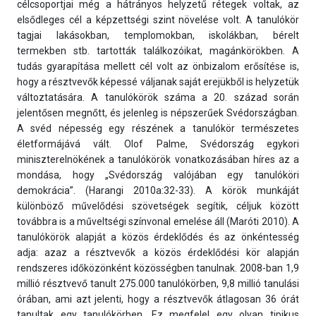
célcsoportjai még a hátrányos helyzetű rétegek voltak, az
elsődleges cél a képzettségi szint növelése volt. A tanulókör
tagjai lakásokban, templomokban, iskolákban, bérelt
termekben stb. tartották találkozóikat, magánkörökben. A
tudás gyarapítása mellett cél volt az önbizalom erősítése is,
hogy a résztvevők képessé váljanak saját erejükből is helyzetük
változtatására. A tanulókörök száma a 20. század során
jelentősen megnőtt, és jelenleg is népszerűek Svédországban.
A svéd népesség egy részének a tanulókör természetes
életformájává vált. Olof Palme, Svédország egykori
miniszterelnökének a tanulókörök vonatkozásában híres az a
mondása, hogy „Svédország valójában egy tanulóköri
demokrácia”. (Harangi 2010a:32-33). A körök munkáját
különböző művelődési szövetségek segítik, céljuk között
továbbra is a műveltségi színvonal emelése áll (Maróti 2010). A
tanulókörök alapját a közös érdeklődés és az önkéntesség
adja: azaz a résztvevők a közös érdeklődési kör alapján
rendszeres időközönként közösségben tanulnak. 2008-ban 1,9
millió résztvevő tanult 275.000 tanulókörben, 9,8 millió tanulási
órában, ami azt jelenti, hogy a résztvevők átlagosan 36 órát
tanultak egy tanulókörben. Ez megfelel egy olyan tipikus