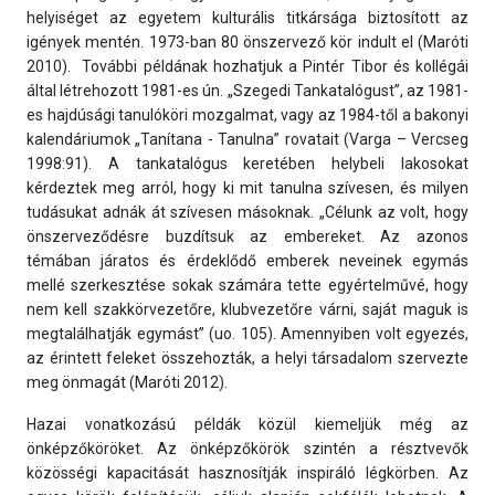
helyiséget az egyetem kulturális titkársága biztosított az
igények mentén. 1973-ban 80 önszervező kör indult el (Maróti
2010). További példának hozhatjuk a Pintér Tibor és kollégái
által létrehozott 1981-es ún. „Szegedi Tankatalógust”, az 1981-
es hajdúsági tanulóköri mozgalmat, vagy az 1984-től a bakonyi
kalendáriumok „Tanítana - Tanulna” rovatait (Varga – Vercseg
1998:91). A tankatalógus keretében helybeli lakosokat
kérdeztek meg arról, hogy ki mit tanulna szívesen, és milyen
tudásukat adnák át szívesen másoknak. „Célunk az volt, hogy
önszerveződésre buzdítsuk az embereket. Az azonos
témában járatos és érdeklődő emberek neveinek egymás
mellé szerkesztése sokak számára tette egyértelművé, hogy
nem kell szakkörvezetőre, klubvezetőre várni, saját maguk is
megtalálhatják egymást” (uo. 105). Amennyiben volt egyezés,
az érintett feleket összehozták, a helyi társadalom szervezte
meg önmagát (Maróti 2012).
Hazai vonatkozású példák közül kiemeljük még az
önképzőköröket. Az önképzőkörök szintén a résztvevők
közösségi kapacitását hasznosítják inspiráló légkörben. Az