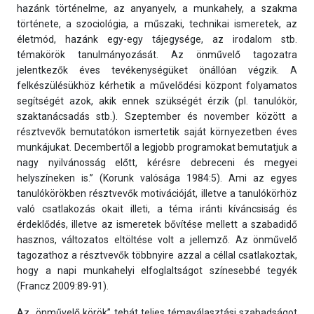
hazánk történelme, az anyanyelv, a munkahely, a szakma
története, a szociológia, a műszaki, technikai ismeretek, az
életmód, hazánk egy-egy tájegysége, az irodalom stb.
témakörök tanulmányozását. Az önművelő tagozatra
jelentkezők éves tevékenységüket önállóan végzik. A
felkészülésükhöz kérhetik a művelődési központ folyamatos
segítségét azok, akik ennek szükségét érzik (pl. tanulókör,
szaktanácsadás stb.). Szeptember és november között a
résztvevők bemutatókon ismertetik saját környezetben éves
munkájukat. Decembertől a legjobb programokat bemutatjuk a
nagy nyilvánosság előtt, kérésre debreceni és megyei
helyszíneken is.” (Korunk valósága 1984:5). Ami az egyes
tanulókörökben résztvevők motivációját, illetve a tanulókörhöz
való csatlakozás okait illeti, a téma iránti kíváncsiság és
érdeklődés, illetve az ismeretek bővítése mellett a szabadidő
hasznos, változatos eltöltése volt a jellemző. Az önművelő
tagozathoz a résztvevők többnyire azzal a céllal csatlakoztak,
hogy a napi munkahelyi elfoglaltságot színesebbé tegyék
(Francz 2009:89-91).
Az „önművelő körök” tehát teljes témaválasztási szabadságot