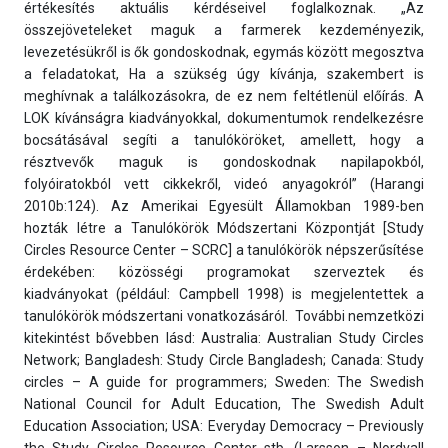
értékesítés aktuális kérdéseivel foglalkoznak. „Az
összejöveteleket maguk a farmerek kezdeményezik,
levezetésükről is ők gondoskodnak, egymás között megosztva
a feladatokat, Ha a szükség úgy kívánja, szakembert is
meghívnak a találkozásokra, de ez nem feltétlenül előírás. A
LOK kívánságra kiadványokkal, dokumentumok rendelkezésre
bocsátásával segíti a tanulóköröket, amellett, hogy a
résztvevők maguk is gondoskodnak napilapokból,
folyóiratokból vett cikkekről, videó anyagokról” (Harangi
2010b:124). Az Amerikai Egyesült Államokban 1989-ben
hozták létre a Tanulókörök Módszertani Központját [Study
Circles Resource Center – SCRC] a tanulókörök népszerűsítése
érdekében: közösségi programokat szerveztek és
kiadványokat (például: Campbell 1998) is megjelentettek a
tanulókörök módszertani vonatkozásáról. További nemzetközi
kitekintést bővebben lásd: Australia: Australian Study Circles
Network; Bangladesh: Study Circle Bangladesh; Canada: Study
circles – A guide for programmers; Sweden: The Swedish
National Council for Adult Education, The Swedish Adult
Education Association; USA: Everyday Democracy – Previously