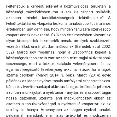
Feltehetjük a kérdést, jóllehet a közművelődés területén, a
közösségi művelődésben ma is sok kis csoport működik,
azonban mindet tanulóközösségnek tekinthetjük-e? A
Felnőttoktatási és –képzési lexikon a tanulócsoportot általános
értelemben úgy definiálja, hogy minden tanulásra szerveződő
csoport annak nevezhető. Szűkebb értelmezésben viszont az
olyan kiscsoportok tekinthetők annak, amelyek szakképzett
vezető nélkül, önirányítottan működnek (Benedek et al 2002:
532). Maróti úgy fogalmaz, hogy a „csoporthoz képest a
közösségnek többlete is van: az több mint tagjai aktivitásának
összessége, mert a köztük kialakuló véleménycsere és az
egymást kiegészítő tevékenység akkor is létezik, ha a tagok
száma csökken” (Maróti 2014: 3. bek.). Maróti (2014) egyik
példának az idegen nyelvet tanuló tanfolyami csoportot hozza:
bár a résztvevők munkáját aktivitás és együttműködés jellemzi,
azonban munkájukat a nyelvtanár irányítja, és a csoport tagjai
hozzá igazodnak. Szerinte, ami megkülönbözteti ebben az
esetben a tanulóközösségtől a nyelvtanuló csoportot: az az
önirányítás hiánya. Amennyiben az idegen nyelvet tanulók
példájánál maradunk, már más gyakorlat és módszertan