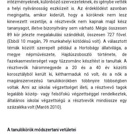
intézményeknek, különböző szervezeteknek, és igénybe vették
a helyi nyilvánosság eszközeit is. Az érdeklődést azonban
megingatta, amikor kiderült, hogy a köröknek nem lesz
kinevezett vezetője, a résztvevők nem kapnak majd kész
tananyagot, illetve bizonyítvány sem várható. Mégis összesen
89 kör jelezte megalakulási szándékát, összesen 727 fővel.
(Ebből 10 magán, 79 munkahelyi kötődésű volt). A választott
témák között szerepelt például a Hortobágy állatvilága, a
megye népművészete, Hajdúszoboszló története, de
fazekasmesterséget vagy tűzzománc készítést is tanultak. A
résztvevők háromnegyede a 20 és a 40 év közötti
korosztályból került ki, kétharmaduk nő volt, és a nők a
magánszervezésű tanulókörökben többnyire többségben
voltak. Ami az iskolai végzettséget illeti, a résztvevő tagok
legalább közép- vagy felsőfokú végzettséggel rendelkeztek,
általános iskolai végzettségű a résztvevők mindössze egy
százaléka volt (Maróti 2010).
A tanulókörök módszertani vetületei