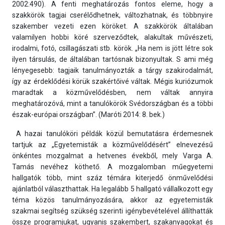
2002:490). A fenti meghatározás fontos eleme, hogy a
szakkörök tagjai cserélődhetnek, változhatnak, és többnyire
szakember vezeti ezen köröket. A szakkörök általában
valamilyen hobbi köré szerveződtek, alakultak művészeti,
irodalmi, fotó, csillagászati stb. körök. „Ha nem is jött létre sok
ilyen társulás, de általában tartósnak bizonyultak. S ami még
lényegesebb: tagjaik tanulmányozták a tárgy szakirodalmát,
így az érdeklődési körük szakértőivé váltak. Mégis kuriózumok
maradtak a közművelődésben, nem váltak annyira
meghatározóvá, mint a tanulókörök Svédországban és a többi
észak-európai országban”. (Maróti 2014: 8. bek.)
A hazai tanulóköri példák közül bemutatásra érdemesnek
tartjuk az „Egyetemisták a közművelődésért” elnevezésű
önkéntes mozgalmat a hetvenes évekből, mely Varga A.
Tamás nevéhez köthető. A mozgalomban műegyetemi
hallgatók több, mint száz témára kiterjedő önművelődési
ajánlatból választhattak. Ha legalább 5 hallgató vállalkozott egy
téma közös tanulmányozására, akkor az egyetemisták
szakmai segítség szükség szerinti igénybevételével állíthatták
össze programjukat, ugyanis szakembert, szakanyagokat és