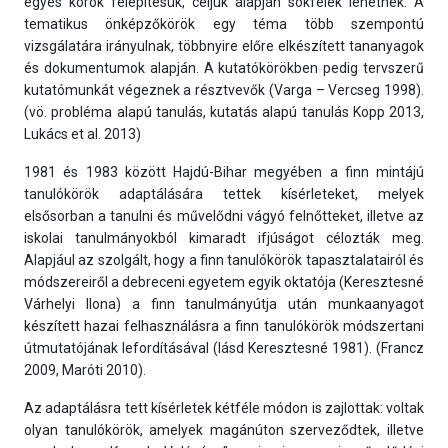
egyes körök felépítésük, céljuk alapján sokfélék lehetnek. A
tematikus önképzőkörök egy téma több szempontú
vizsgálatára irányulnak, többnyire előre elkészített tananyagok
és dokumentumok alapján. A kutatókörökben pedig tervszerű
kutatómunkát végeznek a résztvevők (Varga – Vercseg 1998).
(vö. probléma alapú tanulás, kutatás alapú tanulás Kopp 2013,
Lukács et al. 2013)
1981 és 1983 között Hajdú-Bihar megyében a finn mintájú
tanulókörök adaptálására tettek kísérleteket, melyek
elsősorban a tanulni és művelődni vágyó felnőtteket, illetve az
iskolai tanulmányokból kimaradt ifjúságot célozták meg.
Alapjául az szolgált, hogy a finn tanulókörök tapasztalatairól és
módszereiről a debreceni egyetem egyik oktatója (Keresztesné
Várhelyi Ilona) a finn tanulmányútja után munkaanyagot
készített hazai felhasználásra a finn tanulókörök módszertani
útmutatójának lefordításával (lásd Keresztesné 1981). (Francz
2009, Maróti 2010).
Az adaptálásra tett kísérletek kétféle módon is zajlottak: voltak
olyan tanulókörök, amelyek magánúton szerveződtek, illetve