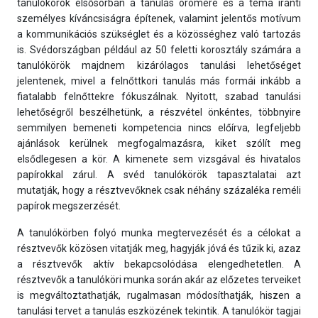
tanulókörök elsősorban a tanulás örömére és a téma iránti
személyes kíváncsiságra építenek, valamint jelentős motívum
a kommunikációs szükséglet és a közösséghez való tartozás
is. Svédországban például az 50 feletti korosztály számára a
tanulókörök majdnem kizárólagos tanulási lehetőséget
jelentenek, mivel a felnőttkori tanulás más formái inkább a
fiatalabb felnőttekre fókuszálnak. Nyitott, szabad tanulási
lehetőségről beszélhetünk, a részvétel önkéntes, többnyire
semmilyen bemeneti kompetencia nincs előírva, legfeljebb
ajánlások kerülnek megfogalmazásra, kiket szólít meg
elsődlegesen a kör. A kimenete sem vizsgával és hivatalos
papírokkal zárul. A svéd tanulókörök tapasztalatai azt
mutatják, hogy a résztvevőknek csak néhány százaléka reméli
papírok megszerzését.
A tanulókörben folyó munka megtervezését és a célokat a
résztvevők közösen vitatják meg, hagyják jóvá és tűzik ki, azaz
a résztvevők aktív bekapcsolódása elengedhetetlen. A
résztvevők a tanulóköri munka során akár az előzetes terveiket
is megváltoztathatják, rugalmasan módosíthatják, hiszen a
tanulási tervet a tanulás eszközének tekintik. A tanulókör tagjai