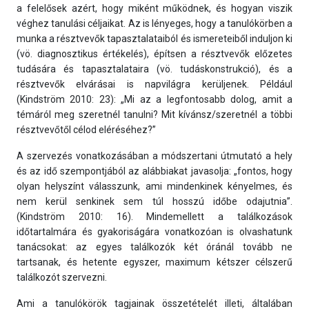
a felelősek azért, hogy miként működnek, és hogyan viszik
véghez tanulási céljaikat. Az is lényeges, hogy a tanulókörben a
munka a résztvevők tapasztalataiból és ismereteiből induljon ki
(vö. diagnosztikus értékelés), építsen a résztvevők előzetes
tudására és tapasztalataira (vö. tudáskonstrukció), és a
résztvevők elvárásai is napvilágra kerüljenek. Például
(Kindström 2010: 23): „Mi az a legfontosabb dolog, amit a
témáról meg szeretnél tanulni? Mit kívánsz/szeretnél a többi
résztvevőtől célod eléréséhez?”
A szervezés vonatkozásában a módszertani útmutató a hely
és az idő szempontjából az alábbiakat javasolja: „fontos, hogy
olyan helyszínt válasszunk, ami mindenkinek kényelmes, és
nem kerül senkinek sem túl hosszú időbe odajutnia”.
(Kindström 2010: 16). Mindemellett a találkozások
időtartalmára és gyakoriságára vonatkozóan is olvashatunk
tanácsokat: az egyes találkozók két óránál tovább ne
tartsanak, és hetente egyszer, maximum kétszer célszerű
találkozót szervezni.
Ami a tanulókörök tagjainak összetételét illeti, általában