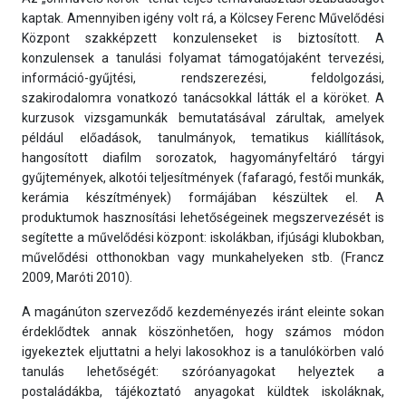
kaptak. Amennyiben igény volt rá, a Kölcsey Ferenc Művelődési
Központ szakképzett konzulenseket is biztosított. A
konzulensek a tanulási folyamat támogatójaként tervezési,
információ-gyűjtési, rendszerezési, feldolgozási,
szakirodalomra vonatkozó tanácsokkal látták el a köröket. A
kurzusok vizsgamunkák bemutatásával zárultak, amelyek
például előadások, tanulmányok, tematikus kiállítások,
hangosított diafilm sorozatok, hagyományfeltáró tárgyi
gyűjtemények, alkotói teljesítmények (fafaragó, festői munkák,
kerámia készítmények) formájában készültek el. A
produktumok hasznosítási lehetőségeinek megszervezését is
segítette a művelődési központ: iskolákban, ifjúsági klubokban,
művelődési otthonokban vagy munkahelyeken stb. (Francz
2009, Maróti 2010).
A magánúton szerveződő kezdeményezés iránt eleinte sokan
érdeklődtek annak köszönhetően, hogy számos módon
igyekeztek eljuttatni a helyi lakosokhoz is a tanulókörben való
tanulás lehetőségét: szóróanyagokat helyeztek a
postaládákba, tájékoztató anyagokat küldtek iskoláknak,