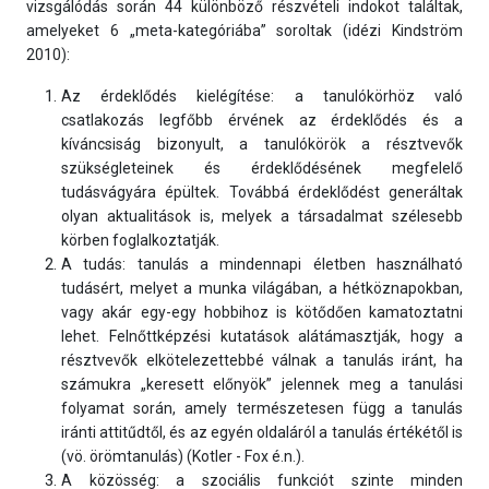
vizsgálódás során 44 különböző részvételi indokot találtak,
amelyeket 6 „meta-kategóriába” soroltak (idézi Kindström
2010):
Az érdeklődés kielégítése: a tanulókörhöz való
csatlakozás legfőbb érvének az érdeklődés és a
kíváncsiság bizonyult, a tanulókörök a résztvevők
szükségleteinek és érdeklődésének megfelelő
tudásvágyára épültek. Továbbá érdeklődést generáltak
olyan aktualitások is, melyek a társadalmat szélesebb
körben foglalkoztatják.
A tudás: tanulás a mindennapi életben használható
tudásért, melyet a munka világában, a hétköznapokban,
vagy akár egy-egy hobbihoz is kötődően kamatoztatni
lehet. Felnőttképzési kutatások alátámasztják, hogy a
résztvevők elkötelezettebbé válnak a tanulás iránt, ha
számukra „keresett előnyök” jelennek meg a tanulási
folyamat során, amely természetesen függ a tanulás
iránti attitűdtől, és az egyén oldaláról a tanulás értékétől is
(vö. örömtanulás) (Kotler - Fox é.n.).
A közösség: a szociális funkciót szinte minden