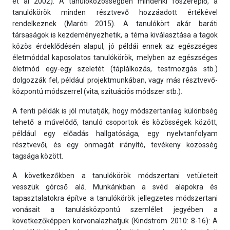
et al 2002). A tanulóközösségben mindenki főszereplő, a
tanulókörök minden résztvevő hozzáadott értékével
rendelkeznek (Maróti 2015). A tanulókört akár baráti
társaságok is kezdeményezhetik, a téma kiválasztása a tagok
közös érdeklődésén alapul, jó példái ennek az egészséges
életmóddal kapcsolatos tanulókörök, melyben az egészséges
életmód egy-egy szeletét (táplálkozás, testmozgás stb.)
dolgozzák fel, például projektmunkában, vagy más résztvevő-
központú módszerrel (vita, szituációs módszer stb.).
A fenti példák is jól mutatják, hogy módszertanilag különbség
tehető a művelődő, tanuló csoportok és közösségek között,
például egy előadás hallgatósága, egy nyelvtanfolyam
résztvevői, és egy önmagát irányító, tevékeny közösség
tagsága között.
A következőkben a tanulókörök módszertani vetületeit
vesszük górcső alá. Munkánkban a svéd alapokra és
tapasztalatokra építve a tanulókörök jellegzetes módszertani
vonásait a tanulásközpontú szemlélet jegyében a
következőképpen körvonalazhatjuk (Kindström 2010: 8-16): A