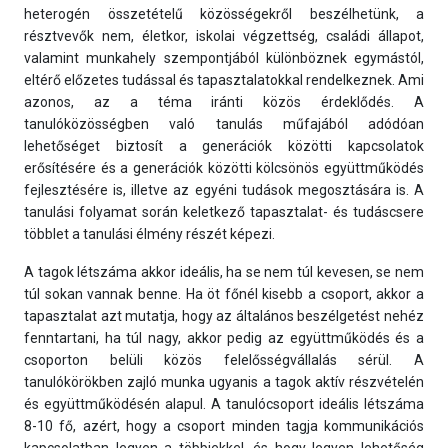
heterogén összetételű közösségekről beszélhetünk, a
résztvevők nem, életkor, iskolai végzettség, családi állapot,
valamint munkahely szempontjából különböznek egymástól,
eltérő előzetes tudással és tapasztalatokkal rendelkeznek. Ami
azonos, az a téma iránti közös érdeklődés. A
tanulóközösségben való tanulás műfajából adódóan
lehetőséget biztosít a generációk közötti kapcsolatok
erősítésére és a generációk közötti kölcsönös együttműködés
fejlesztésére is, illetve az egyéni tudások megosztására is. A
tanulási folyamat során keletkező tapasztalat- és tudáscsere
többlet a tanulási élmény részét képezi.
A tagok létszáma akkor ideális, ha se nem túl kevesen, se nem
túl sokan vannak benne. Ha öt főnél kisebb a csoport, akkor a
tapasztalat azt mutatja, hogy az általános beszélgetést nehéz
fenntartani, ha túl nagy, akkor pedig az együttműködés és a
csoporton belüli közös felelősségvállalás sérül. A
tanulókörökben zajló munka ugyanis a tagok aktív részvételén
és együttműködésén alapul. A tanulócsoport ideális létszáma
8-10 fő, azért, hogy a csoport minden tagja kommunikációs