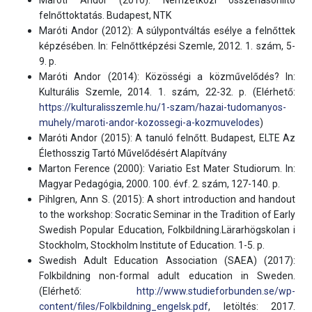
Maróti Andor (2010): Nemzetközi összehasonlító
felnőttoktatás. Budapest, NTK
Maróti Andor (2012): A súlypontváltás esélye a felnőttek
képzésében. In: Felnőttképzési Szemle, 2012. 1. szám, 5-
9. p.
Maróti Andor (2014): Közösségi a közművelődés? In:
Kulturális Szemle, 2014. 1. szám, 22-32. p. (Elérhető:
https://kulturalisszemle.hu/1-szam/hazai-tudomanyos-
muhely/maroti-andor-kozossegi-a-kozmuvelodes
)
Maróti Andor (2015): A tanuló felnőtt. Budapest, ELTE Az
Élethosszig Tartó Művelődésért Alapítvány
Marton Ference (2000): Variatio Est Mater Studiorum. In:
Magyar Pedagógia, 2000. 100. évf. 2. szám, 127-140. p.
Pihlgren, Ann S. (2015): A short introduction and handout
to the workshop: Socratic Seminar in the Tradition of Early
Swedish Popular Education, Folkbildning.Lärarhögskolan i
Stockholm, Stockholm Institute of Education. 1-5. p.
Swedish Adult Education Association (SAEA) (2017):
Folkbildning non-formal adult education in Sweden.
(Elérhető:
http://www.studieforbunden.se/wp-
content/files/Folkbildning_engelsk.pdf
, letöltés: 2017.