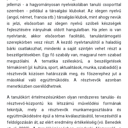
jellemzi - a hagyományosan nyelviskolában tanuló csoporttal
szemben - például a társalgási klubokat. Az idegen nyelvű
(angol, német, francia stb.) társalgási klubok, mint ahogy nevük
is jelzi, elsősorban az idegen nyelvű szóbeli készségek
fejlesztésére irányulnak oldott hangulatban. Ha jelen is van
nyelvtanár, akkor elsősorban facilitáló, tanulástámogató
szerepkörben vesz részt. A kezdő nyelvtanulótól a haladóig
bárki csatlakozhat, mindenki a saját szintjén vehet részt a
beszélgetésekben. Egy fő szabály van, magyarul nem szabad
megszólalni. A tematika széleskörű, a beszélgetések
témaköreit (pl. kultúra, sport, aktualitások, munka, szabadidő) a
résztvevők közösen határozzák meg, és főszerephez jut a
másokkal való együttműködés. A résztvevők azonban
menetközben cserélődhetnek.
A tanulókört értelmezésünkben olyan rendszeres tanulás- és
résztvevő-központú kis létszámú művelődési formának
tekintjük, mely a résztvevők munkamegosztására és
együttműködésére épül a téma kiválasztásától, tervezésétől a
feldolgozásán át, az elért eredmény értékeléséig (vö. Benedek