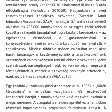
tanulókörnek, amely körülbelül 10 alkalommal ül össze 3 órás
elfoglaltságra (Kindström 2010:50). Napjainkban a svéd
felnőttképzéssel foglalkozó szövetség (Swedish Adult
Education Association, SAEA) honlapján 2,1 millió résztvevőről
olvashatunk 285.000 tanulókörben, és az egyes körök többek
között a szélesebb társadalmat foglalkoztató kérdésekkel – az
egészséges életmóddal, a gasztronómiával, a
környezetvédelemmel és a kultúra különböző formáival stb. –
foglalkoznak. Mindez többféle módon valósulhat meg: akár
baráti társaságok is kezdeményezhetik a tanulóköröket, akik
szeretnének valamit közösen tanulni, ehhez a szövetség igény
szerinti szakmai segítséget nyújt, és vannak olyan népszerű
témaajánlatok is, melyek a szövetség honlapján érhetőek el,
ezekhez bárki csatlakozhat (SAEA 2017).
Egy korábbi kutatásban (lásd Andersson et al. 1996), a „Körök
társadalma” c. empirikus vizsgálatban 63 résztvevővel
készítettek interjút a tanulókörökben való részvétel okainak a
megismerésére. A vizsgálat a mindennapi élet és a tanulóköri
részvétel kapcsolatának árnyaltabb feltárására irányult. A