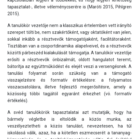
kapcsolatban legyen a többiekkel, és hogy legyen lehetőség
tapasztalat-, illetve véleménycserére is (Maróti 2015, Pihlgren
2015).
A tanulókör vezetője nem a klasszikus értelemben vett irányító
szerepet tölti be, nem szakértőként, vagy oktatóként van jelen,
sokkal inkább a résztvevők támogatójaként, facilitátoraként.
Tisztában van a csoportdinamika alapelveivel, és a résztvevők
közötti párbeszéd kialakulását támogatja. A tanulókör vezetője
erősíti a résztvevők önbizalmát, oldott hangulatot teremt,
bátorítja az együttműködést és elejét veszi a versengésnek. A
tanulási folyamat során szükség van a támogató
visszajelzésre és formatív értékelésre: a folyamatos
visszacsatolásra, illetve fejlesztő megerősítésre, amely a
közösség többi tagjától egyaránt érkezhet (vö. formatív
értékelés).
A svéd tanulókörök tapasztalatai azt mutatják, hogy ha
bármely végletbe is eltolódik a közös munka, az
veszélyeztetheti a közös tanulást, nevezetesen, ha túl
iskolássá válik, azaz, ha a kötetlen eszmecserét a tananyag-