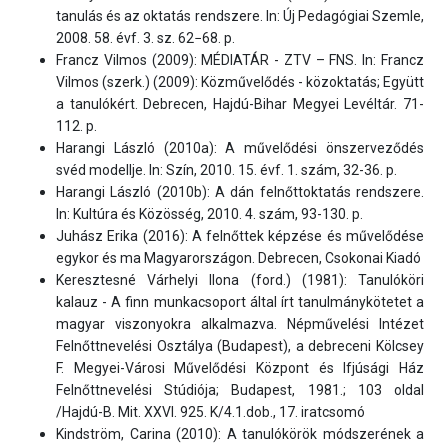
tanulás és az oktatás rendszere. In: Új Pedagógiai Szemle,
2008. 58. évf. 3. sz. 62−68. p.
Francz Vilmos (2009): MÉDIATÁR - ZTV – FNS. In: Francz
Vilmos (szerk.) (2009): Közművelődés - közoktatás; Együtt
a tanulókért. Debrecen, Hajdú-Bihar Megyei Levéltár. 71-
112. p.
Harangi László (2010a): A művelődési önszerveződés
svéd modellje. In: Szín, 2010. 15. évf. 1. szám, 32-36. p.
Harangi László (2010b): A dán felnőttoktatás rendszere.
In: Kultúra és Közösség, 2010. 4. szám, 93-130. p.
Juhász Erika (2016): A felnőttek képzése és művelődése
egykor és ma Magyarországon. Debrecen, Csokonai Kiadó
Keresztesné Várhelyi Ilona (ford.) (1981): Tanulóköri
kalauz - A finn munkacsoport által írt tanulmánykötetet a
magyar viszonyokra alkalmazva. Népművelési Intézet
Felnőttnevelési Osztálya (Budapest), a debreceni Kölcsey
F. Megyei-Városi Művelődési Központ és Ifjúsági Ház
Felnőttnevelési Stúdiója; Budapest, 1981.; 103 oldal
/Hajdú-B. Mit. XXVI. 925. K/4.1.dob., 17. iratcsomó
Kindström, Carina (2010): A tanulókörök módszerének a