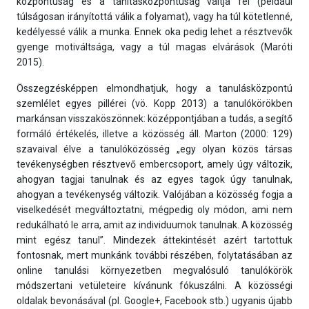
központúság és a tanításközpontúság váltja fel (például
túlságosan irányítottá válik a folyamat), vagy ha túl kötetlenné,
kedélyessé válik a munka. Ennek oka pedig lehet a résztvevők
gyenge motiváltsága, vagy a túl magas elvárások (Maróti
2015).
Összegzésképpen elmondhatjuk, hogy a tanulásközpontú
szemlélet egyes pillérei (vö. Kopp 2013) a tanulókörökben
markánsan visszaköszönnek: középpontjában a tudás, a segítő
formáló értékelés, illetve a közösség áll. Marton (2000: 129)
szavaival élve a tanulóközösség „egy olyan közös társas
tevékenységben résztvevő embercsoport, amely úgy változik,
ahogyan tagjai tanulnak és az egyes tagok úgy tanulnak,
ahogyan a tevékenység változik. Valójában a közösség fogja a
viselkedését megváltoztatni, mégpedig oly módon, ami nem
redukálható le arra, amit az individuumok tanulnak. A közösség
mint egész tanul”. Mindezek áttekintését azért tartottuk
fontosnak, mert munkánk további részében, folytatásában az
online tanulási környezetben megvalósuló tanulókörök
módszertani vetületeire kívánunk fókuszálni. A közösségi
oldalak bevonásával (pl. Google+, Facebook stb.) ugyanis újabb