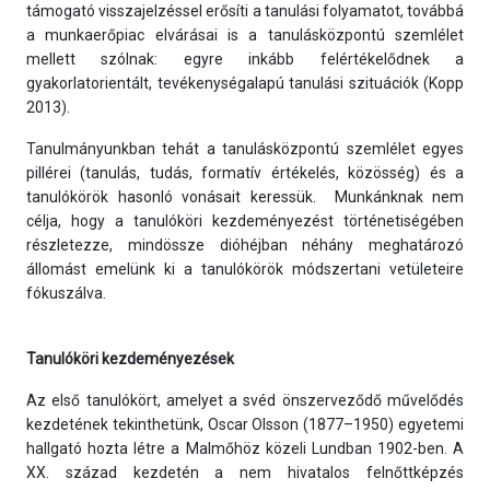
támogató visszajelzéssel erősíti a tanulási folyamatot, továbbá
a munkaerőpiac elvárásai is a tanulásközpontú szemlélet
mellett szólnak: egyre inkább felértékelődnek a
gyakorlatorientált, tevékenységalapú tanulási szituációk (Kopp
2013).
Tanulmányunkban tehát a tanulásközpontú szemlélet egyes
pillérei (tanulás, tudás, formatív értékelés, közösség) és a
tanulókörök hasonló vonásait keressük. Munkánknak nem
célja, hogy a tanulóköri kezdeményezést történetiségében
részletezze, mindössze dióhéjban néhány meghatározó
állomást emelünk ki a tanulókörök módszertani vetületeire
fókuszálva.
Tanulóköri kezdeményezések
Az első tanulókört, amelyet a svéd önszerveződő művelődés
kezdetének tekinthetünk, Oscar Olsson (1877–1950) egyetemi
hallgató hozta létre a Malmőhöz közeli Lundban 1902-ben. A
XX. század kezdetén a nem hivatalos felnőttképzés