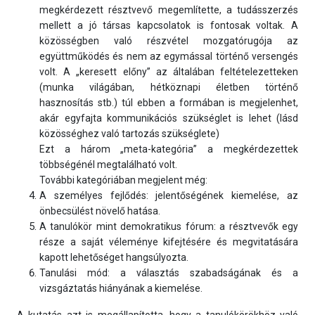
megkérdezett résztvevő megemlítette, a tudásszerzés
mellett a jó társas kapcsolatok is fontosak voltak. A
közösségben való részvétel mozgatórugója az
együttműködés és nem az egymással történő versengés
volt. A „keresett előny” az általában feltételezetteken
(munka világában, hétköznapi életben történő
hasznosítás stb.) túl ebben a formában is megjelenhet,
akár egyfajta kommunikációs szükséglet is lehet (lásd
közösséghez való tartozás szükséglete)
Ezt a három „meta-kategória” a megkérdezettek
többségénél megtalálható volt.
További kategóriában megjelent még:
A személyes fejlődés: jelentőségének kiemelése, az
önbecsülést növelő hatása.
A tanulókör mint demokratikus fórum: a résztvevők egy
része a saját véleménye kifejtésére és megvitatására
kapott lehetőséget hangsúlyozta.
Tanulási mód: a választás szabadságának és a
vizsgáztatás hiányának a kiemelése.