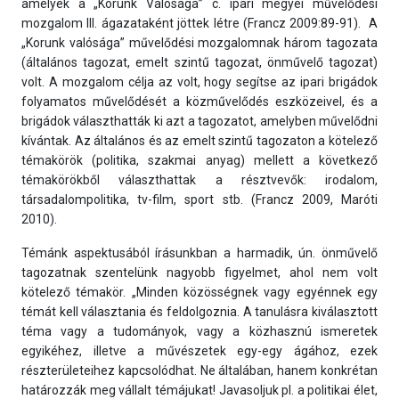
amelyek a „Korunk Valósága” c. ipari megyei művelődési
mozgalom III. ágazataként jöttek létre (Francz 2009:89-91). A
„Korunk valósága” művelődési mozgalomnak három tagozata
(általános tagozat, emelt szintű tagozat, önművelő tagozat)
volt. A mozgalom célja az volt, hogy segítse az ipari brigádok
folyamatos művelődését a közművelődés eszközeivel, és a
brigádok választhatták ki azt a tagozatot, amelyben művelődni
kívántak. Az általános és az emelt szintű tagozaton a kötelező
témakörök (politika, szakmai anyag) mellett a következő
témakörökből választhattak a résztvevők: irodalom,
társadalompolitika, tv-film, sport stb. (Francz 2009, Maróti
2010).
Témánk aspektusából írásunkban a harmadik, ún. önművelő
tagozatnak szentelünk nagyobb figyelmet, ahol nem volt
kötelező témakör. „Minden közösségnek vagy egyénnek egy
témát kell választania és feldolgoznia. A tanulásra kiválasztott
téma vagy a tudományok, vagy a közhasznú ismeretek
egyikéhez, illetve a művészetek egy-egy ágához, ezek
részterületeihez kapcsolódhat. Ne általában, hanem konkrétan
határozzák meg vállalt témájukat! Javasoljuk pl. a politikai élet,