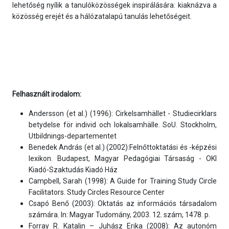
lehetőség nyílik a tanulóközösségek inspirálására: kiaknázva a
közösség erejét és a hálózatalapú tanulás lehetőségeit.
Felhasznált irodalom:
Andersson (et al.) (1996): Cirkelsamhället - Studiecirklars
betydelse för individ och lokalsamhälle. SoU. Stockholm,
Utbildnings-departementet
Benedek András (et al.) (2002):Felnőttoktatási és -képzési
lexikon. Budapest, Magyar Pedagógiai Társaság - OKI
Kiadó-Szaktudás Kiadó Ház
Campbell, Sarah (1998): A Guide for Training Study Circle
Facilitators. Study Circles Resource Center
Csapó Benő (2003): Oktatás az információs társadalom
számára. In: Magyar Tudomány, 2003. 12. szám, 1478. p.
Forray R. Katalin – Juhász Erika (2008): Az autonóm