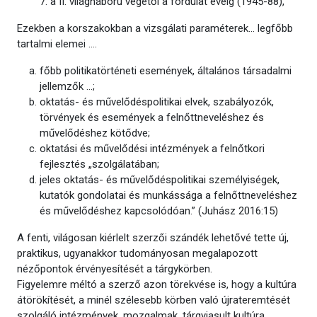
7. a II. világháború végétől a fordulat évéig (1945-88),
Ezekben a korszakokban a vizsgálati paraméterek... legfőbb
tartalmi elemei ….
főbb politikatörténeti események, általános társadalmi
jellemzők …;
oktatás- és művelődéspolitikai elvek, szabályozók,
törvények és események a felnőttneveléshez és
művelődéshez kötődve;
oktatási és művelődési intézmények a felnőtkori
fejlesztés „szolgálatában;
jeles oktatás- és művelődéspolitikai személyiségek,
kutatók gondolatai és munkássága a felnőttneveléshez
és művelődéshez kapcsolódóan.” (Juhász 2016:15)
A fenti, világosan kiérlelt szerzői szándék lehetővé tette új,
praktikus, ugyanakkor tudományosan megalapozott
nézőpontok érvényesítését a tárgykörben.
Figyelemre méltó a szerző azon törekvése is, hogy a kultúra
átörökítését, a minél szélesebb körben való újrateremtését
szolgáló intézmények, mozgalmak, tárgyiasult kultúra