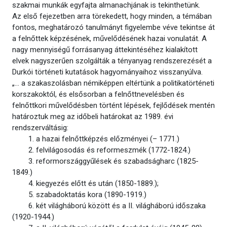
szakmai munkák egyfajta almanachjának is tekinthetünk.
Az első fejezetben arra törekedett, hogy minden, a témában
fontos, meghatározó tanulmányt figyelembe véve tekintse át
a felnőttek képzésének, művelődésének hazai vonulatát. A
nagy mennyiségű forrásanyag áttekintéséhez kialakított
elvek nagyszerűen szolgálták a tényanyag rendszerezését a
Durkói történeti kutatások hagyományaihoz visszanyúlva.
„… a szakaszolásban némiképpen eltértünk a politikatörténeti
korszakoktól, és elsősorban a felnőttnevelésben és
felnőttkori művelődésben történt lépések, fejlődések mentén
határoztuk meg az időbeli határokat az 1989. évi
rendszerváltásig:
1. a hazai felnőttképzés előzményei (– 1771.)
2. felvilágosodás és reformeszmék (1772-1824.)
3. reformországgyűlések és szabadságharc (1825-
1849.)
4. kiegyezés előtt és után (1850-1889.);
5. szabadoktatás kora (1890-1919.)
6. két világháború között és a II. világháború időszaka
(1920-1944.)