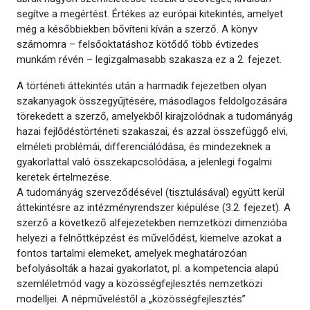
segítve a megértést. Értékes az európai kitekintés, amelyet
még a későbbiekben bővíteni kíván a szerző. A könyv
számomra – felsőoktatáshoz kötődő több évtizedes
munkám révén – legizgalmasabb szakasza ez a 2. fejezet.
A történeti áttekintés után a harmadik fejezetben olyan
szakanyagok összegyűjtésére, másodlagos feldolgozására
törekedett a szerző, amelyekből kirajzolódnak a tudományág
hazai fejlődéstörténeti szakaszai, és azzal összefüggő elvi,
elméleti problémái, differenciálódása, és mindezeknek a
gyakorlattal való összekapcsolódása, a jelenlegi fogalmi
keretek értelmezése.
A tudományág szerveződésével (tisztulásával) együtt kerül
áttekintésre az intézményrendszer kiépülése (3.2. fejezet). A
szerző a következő alfejezetekben nemzetközi dimenzióba
helyezi a felnőttképzést és művelődést, kiemelve azokat a
fontos tartalmi elemeket, amelyek meghatározóan
befolyásolták a hazai gyakorlatot, pl. a kompetencia alapú
szemléletmód vagy a közösségfejlesztés nemzetközi
modelljei. A népműveléstől a „közösségfejlesztés”