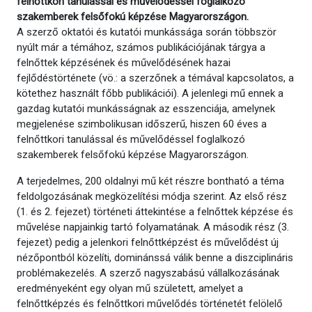
felnőttkori tanulással és művelődéssel foglalkozó
szakemberek felsőfokú képzése Magyarországon.
A szerző oktatói és kutatói munkássága során többször
nyúlt már a témához, számos publikációjának tárgya a
felnőttek képzésének és művelődésének hazai
fejlődéstörténete (vö.: a szerzőnek a témával kapcsolatos, a
kötethez használt főbb publikációi). A jelenlegi mű ennek a
gazdag kutatói munkásságnak az esszenciája, amelynek
megjelenése szimbolikusan időszerű, hiszen 60 éves a
felnőttkori tanulással és művelődéssel foglalkozó
szakemberek felsőfokú képzése Magyarországon.
A terjedelmes, 200 oldalnyi mű két részre bontható a téma
feldolgozásának megközelítési módja szerint. Az első rész
(1. és 2. fejezet) történeti áttekintése a felnőttek képzése és
művelése napjainkig tartó folyamatának. A második rész (3.
fejezet) pedig a jelenkori felnőttképzést és művelődést új
nézőpontból közelíti, dominánssá válik benne a diszciplináris
problémakezelés. A szerző nagyszabású vállalkozásának
eredményeként egy olyan mű született, amelyet a
felnőttképzés és felnőttkori művelődés történetét felölelő