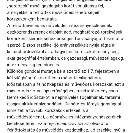
„hordozók” minél gazdagabb körét vonultassa fel,
amelyekkel a felnőttek művelődési lehetőségeit
korszakonként bemutatja.
A felnőttnevelés és művelődés intézményesülésének,
eszközrendszerének alapjait adó, meghatározó törekvések
koronkénti kiemeléséhez bőséges forrásanyagot tekint át a
szerző. Biztos érzékkel (jó arányérzékkel) nyitja tágra a
kultúrahordozókról az adatgyűjtés körét, akár mennyiségi,
akár geográfiai értelemben, de gazdasági, művészeti ágakig,
intézményekig terjedően is
Különös gonddal mutatja be a szerző az 1.7. fejezetben a
két világháború között és a második világháború
időszakában a felnőttképzés és művelődés korszakát, ezt a
mind módszertani újszerűségében, mind intézményeiben
kiemelkedő időszakot, a népművelés fogalmának, tartalmi
alapjainak kikristályosodását. Dicséretes tárgyilagossággal
ismerteti a további korszakok értékeit is a
művelődéstörténet, a népművelés intézményrendszerének
kiépítése terén. Ez a fejezet visszaviszi az olvasót a
felnőttoktatás és művelődés kezdeteihez. Jó érzékkel nyúl a