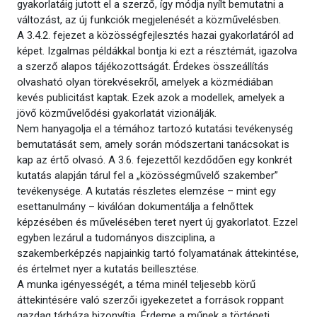
gyakorlatáig jutott el a szerző, így módja nyílt bemutatni a
változást, az új funkciók megjelenését a közművelésben.
A 3.4.2. fejezet a közösségfejlesztés hazai gyakorlatáról ad
képet. Izgalmas példákkal bontja ki ezt a résztémát, igazolva
a szerző alapos tájékozottságát. Érdekes összeállítás
olvasható olyan törekvésekről, amelyek a közmédiában
kevés publicitást kaptak. Ezek azok a modellek, amelyek a
jövő közművelődési gyakorlatát vizionálják.
Nem hanyagolja el a témához tartozó kutatási tevékenység
bemutatását sem, amely során módszertani tanácsokat is
kap az értő olvasó. A 3.6. fejezettől kezdődően egy konkrét
kutatás alapján tárul fel a „közösségművelő szakember”
tevékenysége. A kutatás részletes elemzése – mint egy
esettanulmány – kiválóan dokumentálja a felnőttek
képzésében és művelésében teret nyert új gyakorlatot. Ezzel
egyben lezárul a tudományos diszciplina, a
szakemberképzés napjainkig tartó folyamatának áttekintése,
és értelmet nyer a kutatás beillesztése.
A munka igényességét, a téma minél teljesebb körű
áttekintésére való szerzői igyekezetet a források roppant
gazdag tárháza bizonyítja. Érdeme a műnek a történeti