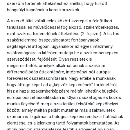
szerző a történeti áttekintéshez anélkül, hogy túlzott
hangsúlyt kapnának a korai korszakok.
A szerző által vállalt célok között szerepel a felnőttkori
tanulással és művelődéssel foglalkozó, szakemberképzés,
mint szakma történetének áttekintése (2. fejezet). A biztos
szakértelemmel összeválogatott forrásanyagok
segítségével átfogóan, ugyanakkor az egyes intézményi
sajátosságokra is kitérően mutatja be a szakemberképzés
szerveződését, fejlődését. Olyan részletek is
megismerhetők, amelyek alkalmat adnak a szakmai
differenciálódás áttekintésére, intézményi, sőt európai
törekvések összehasonlítására. Nagy értéke a munkának,
hogy átfogó képet ad a „képzők képzésének” történetéről,
hisz a hazai szakemberképzésre méltán lehetünk büszkék
európai összehasonlításban is. Olyan összefogás és közös
munka figyelhető meg a szakterület felsőfokú képzőhelyei
között, amely méltán példát mutathat más szakterületek
számára is. Izgalmas a bolognai képzési rendszer hatásának
elemzése, és a jelenkorig tartó folyamatok bemutatása. Az
ábrák nagyon szemléletessé teszik a szöveget, kiválóan