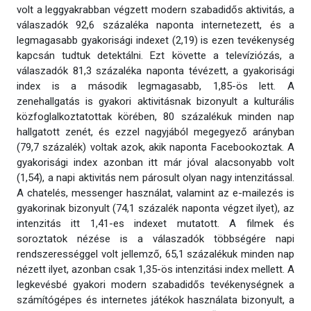
volt a leggyakrabban végzett modern szabadidős aktivitás, a
válaszadók 92,6 százaléka naponta internetezett, és a
legmagasabb gyakorisági indexet (2,19) is ezen tevékenység
kapcsán tudtuk detektálni. Ezt követte a televíziózás, a
válaszadók 81,3 százaléka naponta tévézett, a gyakorisági
index is a második legmagasabb, 1,85-ös lett. A
zenehallgatás is gyakori aktivitásnak bizonyult a kulturális
közfoglalkoztatottak körében, 80 százalékuk minden nap
hallgatott zenét, és ezzel nagyjából megegyező arányban
(79,7 százalék) voltak azok, akik naponta Facebookoztak. A
gyakorisági index azonban itt már jóval alacsonyabb volt
(1,54), a napi aktivitás nem párosult olyan nagy intenzitással.
A chatelés, messenger használat, valamint az e-mailezés is
gyakorinak bizonyult (74,1 százalék naponta végzet ilyet), az
intenzitás itt 1,41-es indexet mutatott. A filmek és
soroztatok nézése is a válaszadók többségére napi
rendszerességgel volt jellemző, 65,1 százalékuk minden nap
nézett ilyet, azonban csak 1,35-ös intenzitási index mellett. A
legkevésbé gyakori modern szabadidős tevékenységnek a
számítógépes és internetes játékok használata bizonyult, a