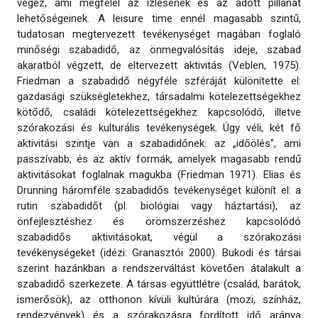
végez, ami megfelel az ízlésének és az adott pillanat
lehetőségeinek. A leisure time ennél magasabb szintű,
tudatosan megtervezett tevékenységet magában foglaló
minőségi szabadidő, az önmegvalósítás ideje, szabad
akaratból végzett, de eltervezett aktivitás (Veblen, 1975).
Friedman a szabadidő négyféle szféráját különítette el:
gazdasági szükségletekhez, társadalmi kötelezettségekhez
kötődő, családi kötelezettségekhez kapcsolódó, illetve
szórakozási és kulturális tevékenységek. Úgy véli, két fő
aktivitási szintje van a szabadidőnek: az „időölés”, ami
passzívabb, és az aktív formák, amelyek magasabb rendű
aktivitásokat foglalnak magukba (Friedman 1971). Elias és
Drunning háromféle szabadidős tevékenységet különít el: a
rutin szabadidőt (pl. biológiai vagy háztartási), az
önfejlesztéshez és örömszerzéshez kapcsolódó
szabadidős aktivitásokat, végül a szórakozási
tevékenységeket (idézi: Granasztói 2000). Bukodi és társai
szerint hazánkban a rendszerváltást követően átalakult a
szabadidő szerkezete. A társas együttlétre (család, barátok,
ismerősök), az otthonon kívüli kultúrára (mozi, színház,
rendezvények) és a szórakozásra fordított idő aránya