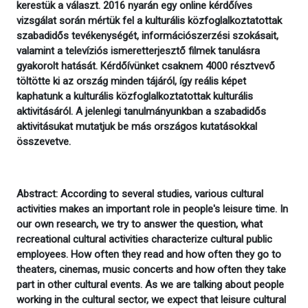
kerestük a választ. 2016 nyarán egy online kérdőíves
vizsgálat során mértük fel a kulturális közfoglalkoztatottak
szabadidős tevékenységét, információszerzési szokásait,
valamint a televíziós ismeretterjesztő filmek tanulásra
gyakorolt hatását. Kérdőívünket csaknem 4000 résztvevő
töltötte ki az ország minden tájáról, így reális képet
kaphatunk a kulturális közfoglalkoztatottak kulturális
aktivitásáról. A jelenlegi tanulmányunkban a szabadidős
aktivitásukat mutatjuk be más országos kutatásokkal
összevetve.
Abstract: According to several studies, various cultural
activities makes an important role in people's leisure time. In
our own research, we try to answer the question, what
recreational cultural activities characterize cultural public
employees. How often they read and how often they go to
theaters, cinemas, music concerts and how often they take
part in other cultural events. As we are talking about people
working in the cultural sector, we expect that leisure cultural