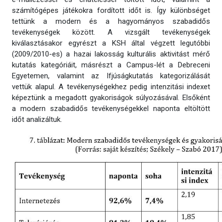
számítógépes játékokra fordított időt is. Így különbséget
tettünk a modern és a hagyományos szabadidős
tevékenységek között. A vizsgált tevékenységek
kiválasztásakor egyrészt a KSH által végzett legutóbbi
(2009/2010-es) a hazai lakosság kulturális aktivitást mérő
kutatás kategóriáit, másrészt a Campus-lét a Debreceni
Egyetemen, valamint az Ifjúságkutatás kategorizálását
vettük alapul. A tevékenységekhez pedig intenzitási indexet
képeztünk a megadott gyakoriságok súlyozásával. Elsőként
a modern szabadidős tevékenységekkel naponta eltöltött
időt analizáltuk.