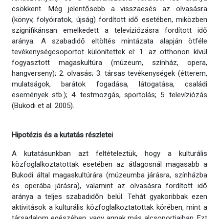
csökkent. Még jelentősebb a visszaesés az olvasásra
(könyv, folyóiratok, újság) fordított idő esetében, miközben
szignifikánsan emelkedett a televíziózásra fordított idő
aránya. A szabadidő eltöltés mintázata alapján ötféle
tevékenységcsoportot különítettek el: 1. az otthonon kívül
fogyasztott magaskultúra (múzeum, színház, opera,
hangverseny); 2. olvasás; 3. társas tevékenységek (étterem,
mulatságok, barátok fogadása, látogatása, családi
események stb.); 4. testmozgás, sportolás; 5. televíziózás
(Bukodi et al. 2005).
Hipotézis és a kutatás részletei
A kutatásunkban azt feltételeztük, hogy a kulturális
közfoglalkoztatottak esetében az átlagosnál magasabb a
Bukodi által magaskultúrára (múzeumba járásra, színházba
és operába járásra), valamint az olvasásra fordított idő
aránya a teljes szabadidőn belül. Tehát gyakoribbak ezen
aktivitások a kulturális közfoglalkoztatottak körében, mint a
társadalom egészében, vagy annak más alcsoportjaiban. Ezt