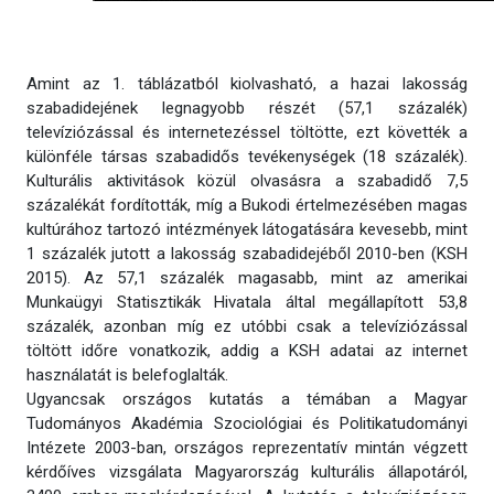
Amint az 1. táblázatból kiolvasható, a hazai lakosság
szabadidejének legnagyobb részét (57,1 százalék)
televíziózással és internetezéssel töltötte, ezt követték a
különféle társas szabadidős tevékenységek (18 százalék).
Kulturális aktivitások közül olvasásra a szabadidő 7,5
százalékát fordították, míg a Bukodi értelmezésében magas
kultúrához tartozó intézmények látogatására kevesebb, mint
1 százalék jutott a lakosság szabadidejéből 2010-ben (KSH
2015). Az 57,1 százalék magasabb, mint az amerikai
Munkaügyi Statisztikák Hivatala által megállapított 53,8
százalék, azonban míg ez utóbbi csak a televíziózással
töltött időre vonatkozik, addig a KSH adatai az internet
használatát is belefoglalták.
Ugyancsak országos kutatás a témában a Magyar
Tudományos Akadémia Szociológiai és Politikatudományi
Intézete 2003-ban, országos reprezentatív mintán végzett
kérdőíves vizsgálata Magyarország kulturális állapotáról,