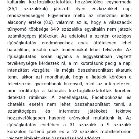
kulturális közfoglalkoztatottak hozzávetőleg egyharmada
(35,1 százalékuk) játszott ilyen eszközökkel napi
rendszerességgel. Figyelemre méltó az intenzitási index
alacsony értéke (0,6), valamint az is, hogy a válaszadók
túlnyomó többsége 64,9 százaléka egyáltalán nem játszik
számítógépes játékokat. Az adatokat a szintén országos
ifjúságkutatás eredményeihez csak áttételesen lehet
hasonlítani, inkább csak tendenciákat lehet felvázolni. Az
ifjúságkutatás során ugyanis a leggyakrabban végzett
tevékenységre kérdeztek rá, a mi kutatásunk pedig a napi
intenzitást vizsgálta. Ha mégis összehasonlítást akarunk
tenni, akkor azt mondhatjuk, hogy a fiatalok körében a
televíziózás gyakoribbnak bizonyult, mint az internetezés,
ami fordítottja a kulturális közfoglalkoztatottak körében
detektált rátáknak. A zenehallgatás, Facebookozás és
chatelés esetén nem lehet összehasonlítást tenni, a
számítógépes és internetes játékokat tekintve
hozzávetőlegesen hasonló arányokat mutattunk ki. Az
ifjúságkutatás esetében a 31 százalék a 9 százalék
konzolon történő játék és a 22 százalék mobiltelefonon
végzett játékaktivitás összeadásából adódott.