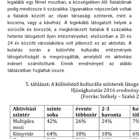
legalább egy filmet moziban, a községekben élő fiataloknak
pedig mindössze 6 százaléka. Ugyanakkor népszerűek voltak
a fiatalok között az olyan társasági színterek, mint a
kocsma, vagy a kávéház. A leginkább látogatott helyek a
sörözők és borozók, a megkérdezett fiatalok 8 százaléka
hetente látogatott ilyen intézményeket, elsősorban a 20 és
24 év közötti városlakókra volt jellemző ez az aktivitás. A
kutatás során a különféle kulturális intézmények
látogatottságát is megvizsgálták, amelyből mi aktivitási
indexet számítottunk. Ennek eredményeit az alábbi
táblázatban foglaltuk össze.