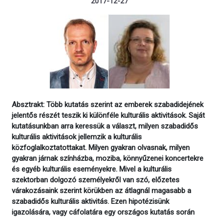
2017-12-27
Absztrakt: Több kutatás szerint az emberek szabadidejének
jelentős részét teszik ki különféle kulturális aktivitások. Saját
kutatásunkban arra keressük a választ, milyen szabadidős
kulturális aktivitások jellemzik a kulturális
közfoglalkoztatottakat. Milyen gyakran olvasnak, milyen
gyakran járnak színházba, moziba, könnyűzenei koncertekre
és egyéb kulturális eseményekre. Mivel a kulturális
szektorban dolgozó személyekről van szó, előzetes
várakozásaink szerint körükben az átlagnál magasabb a
szabadidős kulturális aktivitás. Ezen hipotézisünk
igazolására, vagy cáfolatára egy országos kutatás során