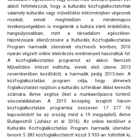
abból feltételezzük, hogy a kulturális közfoglalkoztatottak
valamely kulturális vagy művelődési intézményben végeznek
munkát, ennek megfelelően a mindennapos
tevékenységeikben is megjelenik a kultúra iránti érdeklődés,
hangsúlyosabban, mint a társadalom egészében.
Hipotézisünk ellenőrzésére a Kulturális Közfoglalkoztatási
Program harmadik ütemének résztvevői körében, 2016
nyarán végzett online lekérdezés eredményeit használtuk fel.
A közfoglalkoztatási programot az akkori Nemzeti
Művelődési Intézet indította, ennek első üteme 2013
novemberében kezdődött, a harmadik pedig 2015-ben. A
közfoglalkoztatási program célja, hogy átmeneti
foglalkoztatást nyújtson a kulturális szférában állást keresők
számára, illetve segítse őket a munkaerőpiacra történő
visszatalálásban. A 2015 közepéig lezajlott három
közfoglalkoztatási programba összesen 17 277 fő
kapcsolódott be az ország mind a 19 megyéjéből, illetve
Budapestről (Juhász et al. 2016). Az online kérdőívet a
Kulturális Közfoglalkoztatási Program harmadik ütemébe
bevont 5 383 közfoglalkoztatott közül 3 933-an töltötték ki,