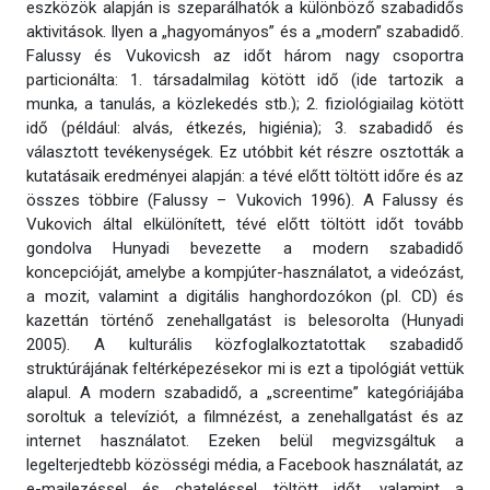
eszközök alapján is szeparálhatók a különböző szabadidős
aktivitások. Ilyen a „hagyományos” és a „modern” szabadidő.
Falussy és Vukovicsh az időt három nagy csoportra
particionálta: 1. társadalmilag kötött idő (ide tartozik a
munka, a tanulás, a közlekedés stb.); 2. fiziológiailag kötött
idő (például: alvás, étkezés, higiénia); 3. szabadidő és
választott tevékenységek. Ez utóbbit két részre osztották a
kutatásaik eredményei alapján: a tévé előtt töltött időre és az
összes többire (Falussy – Vukovich 1996). A Falussy és
Vukovich által elkülönített, tévé előtt töltött időt tovább
gondolva Hunyadi bevezette a modern szabadidő
koncepcióját, amelybe a kompjúter-használatot, a videózást,
a mozit, valamint a digitális hanghordozókon (pl. CD) és
kazettán történő zenehallgatást is belesorolta (Hunyadi
2005). A kulturális közfoglalkoztatottak szabadidő
struktúrájának feltérképezésekor mi is ezt a tipológiát vettük
alapul. A modern szabadidő, a „screentime” kategóriájába
soroltuk a televíziót, a filmnézést, a zenehallgatást és az
internet használatot. Ezeken belül megvizsgáltuk a
legelterjedtebb közösségi média, a Facebook használatát, az
e-mailezéssel és chateléssel töltött időt, valamint a