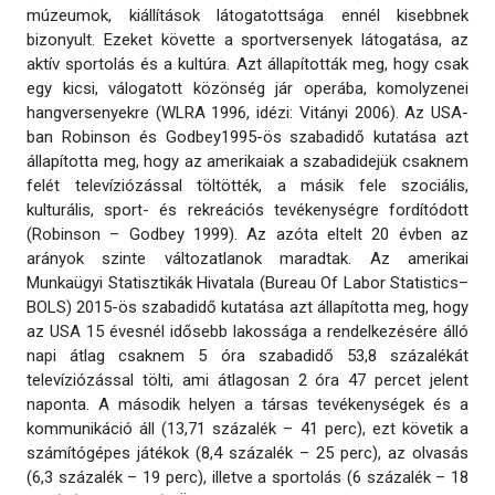
múzeumok, kiállítások látogatottsága ennél kisebbnek
bizonyult. Ezeket követte a sportversenyek látogatása, az
aktív sportolás és a kultúra. Azt állapították meg, hogy csak
egy kicsi, válogatott közönség jár operába, komolyzenei
hangversenyekre (WLRA 1996, idézi: Vitányi 2006). Az USA-
ban Robinson és Godbey1995-ös szabadidő kutatása azt
állapította meg, hogy az amerikaiak a szabadidejük csaknem
felét televíziózással töltötték, a másik fele szociális,
kulturális, sport- és rekreációs tevékenységre fordítódott
(Robinson – Godbey 1999). Az azóta eltelt 20 évben az
arányok szinte változatlanok maradtak. Az amerikai
Munkaügyi Statisztikák Hivatala (Bureau Of Labor Statistics–
BOLS) 2015-ös szabadidő kutatása azt állapította meg, hogy
az USA 15 évesnél idősebb lakossága a rendelkezésére álló
napi átlag csaknem 5 óra szabadidő 53,8 százalékát
televíziózással tölti, ami átlagosan 2 óra 47 percet jelent
naponta. A második helyen a társas tevékenységek és a
kommunikáció áll (13,71 százalék – 41 perc), ezt követik a
számítógépes játékok (8,4 százalék – 25 perc), az olvasás
(6,3 százalék – 19 perc), illetve a sportolás (6 százalék – 18