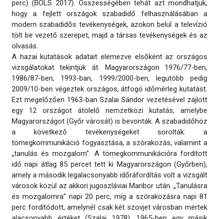
perc) (BOLS 2017). Összességében tehát azt mondhatjuk,
hogy a fejlett országok szabadidő felhasználásában a
modern szabadidős tevékenységek, azokon belül a televízió
tölt be vezető szerepet, majd a társas tevékenységek és az
olvasás.
A hazai kutatások adatait elemezve elsőként az országos
vizsgálatokat tekintjük át. Magyarországon 1976/77-ben,
1986/87-ben, 1993-ban, 1999/2000-ben, legutóbb pedig
2009/10-ben végeztek országos, átfogó időmérleg kutatást.
Ezt megelőzően 1963-ban Szalai Sándor vezetésével zajlott
egy 12 országot átölelő nemzetközi kutatás, amelybe
Magyarországot (Győr városát) is bevonták. A szabadidőhöz
a következő tevékenységeket sorolták: a
tömegkommunikáció fogyasztása, a szórakozás, valamint a
„tanulás és mozgalom”. A tömegkommunikációra fordított
idő napi átlag 85 percet tett ki Magyarországon (Győrben),
amely a második legalacsonyabb időráfordítás volt a vizsgált
városok közül az akkori jugoszláviai Maribor után. „Tanulásra
és mozgalomra” napi 20 perc, míg a szórakozásra napi 81
perc fordítódott, amelynél csak két szovjet városban mértek
alacsonyabb értéket (Szalai 1978). 1965-ben egy másik