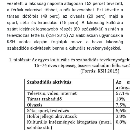
vezetett, a lakosság naponta átlagosan 152 percet tévézett,
a férfiak valamivel többet, a nők kevesebbet. Ezt követte a
társas időtöltés (48 perc), az olvasás (20 perc), majd a
sport, séta és kirándulás (15 perc). A lakosság kultúrára
szánt idejének legnagyobb részét (80 százalékát) szintén a
televíziózás tette ki. (KSH 2013) Az alábbiakban ugyancsak a
KSH adatai alapján foglaljuk össze a hazai lakosság
szabadidős aktivitásait, benne a kulturális tevékenységekkel.