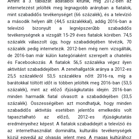
Amint a 3. táblázat adataiból kitűnik, míg 2012-ben az
internetezést jelölték meg legnagyobb arányban a fiatalok,
mint szabadidős tevékenységet (66 százalék), és a televízió
a második helyen állt (44,5 százalékkal), addig 2016-ban a
televízió bizonyult a legnépszerűbb szabadidős
tevékenységnek a vizsgált 15-29 éves fiatalok körében. 74,5
százalék válaszolt úgy, hogy szabadidejében tévézik, 70
százalék pedig internetezik. 2012-ben még nem vizsgálták,
de 2016-ban már külön kategóriaként szerepelt a chatelés
és Facebookozás. A fiatalok 56,5 százaléka végez ilyen
aktivitást szabadidejében. A zenehallgatók aránya a 2012-es
25,5 százalékról 53,5 százalékra nőtt 2016-ra, míg a
barátokkal töltött időt is többen jelölték meg 2016-ban (53,5
százalék), mint az előző ifjúságkutatás idején. 2016-ban
minden harmadik fiatal olvasott a szabadidejében (33,5
százalék). Összességében azt mondhatjuk, hogy minden
szabadidős aktivitás esetében jelentős emelkedés volt
tapasztalható az előző, 2012-es ifjúságkutatás
eredményeihez képest. A fiatalok szabadidejét a televízió és
az internethasználat dominálta, kulturális tevékenységek
közül egyedül az olvasás jelent meg. A magas kultúrához