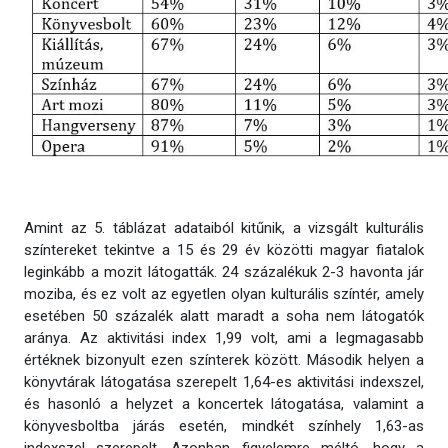
Amint az 5. táblázat adataiból kitűnik, a vizsgált kulturális
színtereket tekintve a 15 és 29 év közötti magyar fiatalok
leginkább a mozit látogatták. 24 százalékuk 2-3 havonta jár
moziba, és ez volt az egyetlen olyan kulturális színtér, amely
esetében 50 százalék alatt maradt a soha nem látogatók
aránya. Az aktivitási index 1,99 volt, ami a legmagasabb
értéknek bizonyult ezen színterek között. Második helyen a
könyvtárak látogatása szerepelt 1,64-es aktivitási indexszel,
és hasonló a helyzet a koncertek látogatása, valamint a
könyvesboltba járás esetén, mindkét színhely 1,63-as