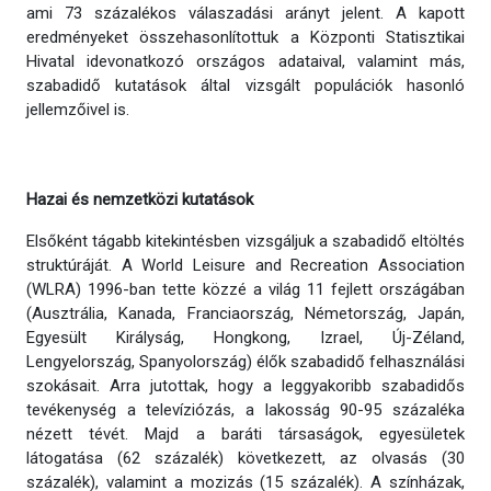
ami 73 százalékos válaszadási arányt jelent. A kapott
eredményeket összehasonlítottuk a Központi Statisztikai
Hivatal idevonatkozó országos adataival, valamint más,
szabadidő kutatások által vizsgált populációk hasonló
jellemzőivel is.
Hazai és nemzetközi kutatások
Elsőként tágabb kitekintésben vizsgáljuk a szabadidő eltöltés
struktúráját. A World Leisure and Recreation Association
(WLRA) 1996-ban tette közzé a világ 11 fejlett országában
(Ausztrália, Kanada, Franciaország, Németország, Japán,
Egyesült Királyság, Hongkong, Izrael, Új-Zéland,
Lengyelország, Spanyolország) élők szabadidő felhasználási
szokásait. Arra jutottak, hogy a leggyakoribb szabadidős
tevékenység a televíziózás, a lakosság 90-95 százaléka
nézett tévét. Majd a baráti társaságok, egyesületek
látogatása (62 százalék) következett, az olvasás (30
százalék), valamint a mozizás (15 százalék). A színházak,