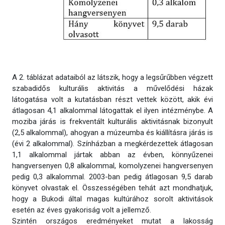
A 2. táblázat adataiból az látszik, hogy a legsűrűbben végzett
szabadidős kulturális aktivitás a művelődési házak
látogatása volt a kutatásban részt vettek között, akik évi
átlagosan 4,1 alkalommal látogattak el ilyen intézménybe. A
moziba járás is frekventált kulturális aktivitásnak bizonyult
(2,5 alkalommal), ahogyan a múzeumba és kiállításra járás is
(évi 2 alkalommal). Színházban a megkérdezettek átlagosan
1,1 alkalommal jártak abban az évben, könnyűzenei
hangversenyen 0,8 alkalommal, komolyzenei hangversenyen
pedig 0,3 alkalommal. 2003-ban pedig átlagosan 9,5 darab
könyvet olvastak el. Összességében tehát azt mondhatjuk,
hogy a Bukodi által magas kultúrához sorolt aktivitások
esetén az éves gyakoriság volt a jellemző.
Szintén országos eredményeket mutat a lakosság