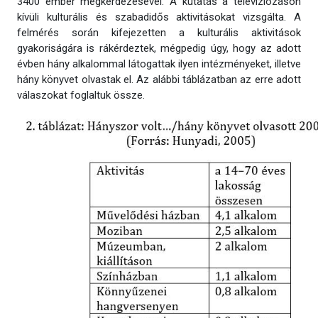
3400 ember megkérdezésével. A kutatás a televíziózáson
kívüli kulturális és szabadidős aktivitásokat vizsgálta. A
felmérés során kifejezetten a kulturális aktivitások
gyakoriságára is rákérdeztek, mégpedig úgy, hogy az adott
évben hány alkalommal látogattak ilyen intézményeket, illetve
hány könyvet olvastak el. Az alábbi táblázatban az erre adott
válaszokat foglaltuk össze.