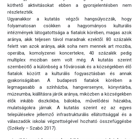
köthető aktivitásokat ebben a gyorsjelentésben nem
részletezték.
Ugyanakkor a kutatás végzői hangsúlyozzák, hogy
folyamatosan csökken a hagyományos kulturális
intézmények látogatottsága a fiatalok körében, magas azok
aránya, akik teljesen távol maradnak ezektől. 80 százalék
felett van azok aránya, akik soha nem mennek art moziba,
operába, komolyzenei koncertekre, 40 százalék pedig
multiplex moziban sem volt még. A kutatás szerint
szembeötlő a különbség a fővárosiak és a községekben élő
fiatalok között a kulturális fogyasztásban és annak
gyakoriságában. A budapesti fiatalok körében a
legmagasabb a színházba, hangversenyre, könyvtárba,
múzeumba, kiállításra járók aránya, miközben a községekben
élők inkább diszkókba, bálokba, művelődési házakba,
mulatságokra járnak. A kutatás szerint ez az egyes
településekre jellemző infrastrukturális ellátottsággal és a
válaszadók iskolai végzettségével hozható összefüggésbe
(Székely – Szabó 2017).