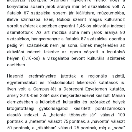
indexszel szerepelt. Azonban figyelemre méltó, hogy a
könyvtárba sosem járók aránya már 64 százalékos volt. A
fiatalok 67 százaléka sosem jár kiállításra, múzeumokba,
illetve színházba. Ezen, Bukodi szerint magas kultúrához
sorolt színterek esetében egyaránt 1,45-ös aktivitási indexet
számítottunk. Az art moziba soha nem járók aránya 80
százalékos, hangversenyre a fiatalok 87 százaléka, operába
pedig 91 százalékuk nem jár soha. Ennek megfelelően az
aktivitási indexet tekintve az opera végzett a legutolsó
helyen (1,16-os) a vizsgálatba bevont kulturális színterek
esetében.
Hasonló eredményekre jutottak a regionális szintű,
egyetemistákat és főiskolásokat lekérdező kutatások is.
Ilyen volt a Campus-lét a Debreceni Egyetemen kutatás,
amely 2010-ben 2384 diák megkérdezésével készült. Marián
elemzésében a különböző kulturális és szórakozó helyek
látogatottsági gyakoriságából készített pontszámokon
alapuló indexet. A „hetente többször jár” választ 100
pontnak, a „hetente” választ 75 pontnak, a „havonta” választ
50 pontnak, a „ritkábban” választ 25 pontnak, míg a „soha”