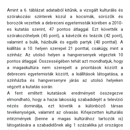
Amint a 6. táblázat adataiból kitűnik, a vizsgált kulturális és
szórakozási színterek közül a kocsmák, sörözők és
borozók vezettek a debreceni egyetemisták körében a 2010-
es kutatás szerint, 47 pontos átlaggal. Ezt követték a
szórakozóhelyek (45 pont), a kávézók és teázók (42 pont),
valamint a bulik, házibulik és egyéb partyk (40 ponttal). A
kiállítás a 10. helyen szerepel 21 ponttal, csakúgy, mint a
színház. Az utolsó helyen a hangversenyek végeztek 10
pontos átlaggal. Összességében tehát azt mondhatjuk, hogy
a magaskultúra nem szerepelt a prioritások között a
debreceni egyetemisták között, a kiállítások látogatása, a
színházba és hangversenyre járás az utolsó helyeken
végzett a kutatás során.
A fent említett kutatások eredményeit összegezve
elmondható, hogy a hazai lakosság szabadidejét a televízió
nézés dominálja, ezt követik a különböző társas
tevékenységek, valamint az olvasás. Kifejezetten kulturális
intézmények (benne a magas kultúrához tartozók is)
látogatására a szabadidőnek alig 1 százaléka jut országos