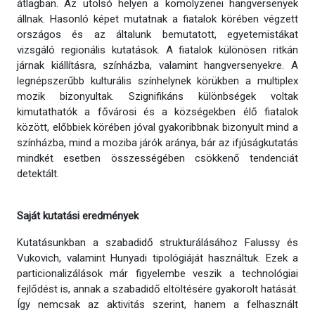
átlagban. Az utolsó helyen a komolyzenei hangversenyek
állnak. Hasonló képet mutatnak a fiatalok körében végzett
országos és az általunk bemutatott, egyetemistákat
vizsgáló regionális kutatások. A fiatalok különösen ritkán
járnak kiállításra, színházba, valamint hangversenyekre. A
legnépszerűbb kulturális színhelynek körükben a multiplex
mozik bizonyultak. Szignifikáns különbségek voltak
kimutathatók a fővárosi és a községekben élő fiatalok
között, előbbiek körében jóval gyakoribbnak bizonyult mind a
színházba, mind a moziba járók aránya, bár az ifjúságkutatás
mindkét esetben összességében csökkenő tendenciát
detektált.
Saját kutatási eredmények
Kutatásunkban a szabadidő strukturálásához Falussy és
Vukovich, valamint Hunyadi tipológiáját használtuk. Ezek a
particionalizálások már figyelembe veszik a technológiai
fejlődést is, annak a szabadidő eltöltésére gyakorolt hatását.
Így nemcsak az aktivitás szerint, hanem a felhasznált