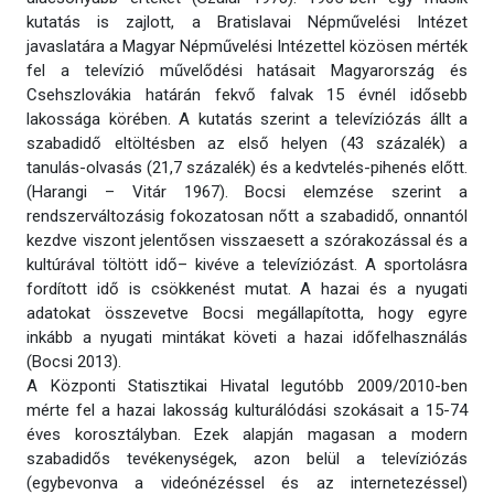
kutatás is zajlott, a Bratislavai Népművelési Intézet
javaslatára a Magyar Népművelési Intézettel közösen mérték
fel a televízió művelődési hatásait Magyarország és
Csehszlovákia határán fekvő falvak 15 évnél idősebb
lakossága körében. A kutatás szerint a televíziózás állt a
szabadidő eltöltésben az első helyen (43 százalék) a
tanulás-olvasás (21,7 százalék) és a kedvtelés-pihenés előtt.
(Harangi – Vitár 1967). Bocsi elemzése szerint a
rendszerváltozásig fokozatosan nőtt a szabadidő, onnantól
kezdve viszont jelentősen visszaesett a szórakozással és a
kultúrával töltött idő– kivéve a televíziózást. A sportolásra
fordított idő is csökkenést mutat. A hazai és a nyugati
adatokat összevetve Bocsi megállapította, hogy egyre
inkább a nyugati mintákat követi a hazai időfelhasználás
(Bocsi 2013).
A Központi Statisztikai Hivatal legutóbb 2009/2010-ben
mérte fel a hazai lakosság kulturálódási szokásait a 15-74
éves korosztályban. Ezek alapján magasan a modern
szabadidős tevékenységek, azon belül a televíziózás
(egybevonva a videónézéssel és az internetezéssel)