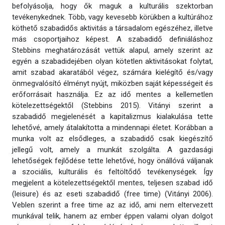
befolyásolja, hogy ők maguk a kulturális szektorban
tevékenykednek. Több, vagy kevesebb körükben a kultúrához
köthető szabadidős aktivitás a társadalom egészéhez, illetve
más csoportjaihoz képest. A szabadidő definiáláshoz
Stebbins meghatározását vettük alapul, amely szerint az
egyén a szabadidejében olyan kötetlen aktivitásokat folytat,
amit szabad akaratából végez, számára kielégítő és/vagy
önmegvalósító élményt nyújt, miközben saját képességeit és
erőforrásait használja. Ez az idő mentes a kellemetlen
kötelezettségektől (Stebbins 2015). Vitányi szerint a
szabadidő megjelenését a kapitalizmus kialakulása tette
lehetővé, amely átalakította a mindennapi életet. Korábban a
munka volt az elsődleges, a szabadidő csak kiegészítő
jellegű volt, amely a munkát szolgálta. A gazdasági
lehetőségek fejlődése tette lehetővé, hogy önállóvá váljanak
a szociális, kulturális és feltöltődő tevékenységek. Így
megjelent a kötelezettségektől mentes, teljesen szabad idő
(leisure) és az eseti szabadidő (free time) (Vitányi 2006).
Veblen szerint a free time az az idő, ami nem eltervezett
munkával telik, hanem az ember éppen valami olyan dolgot