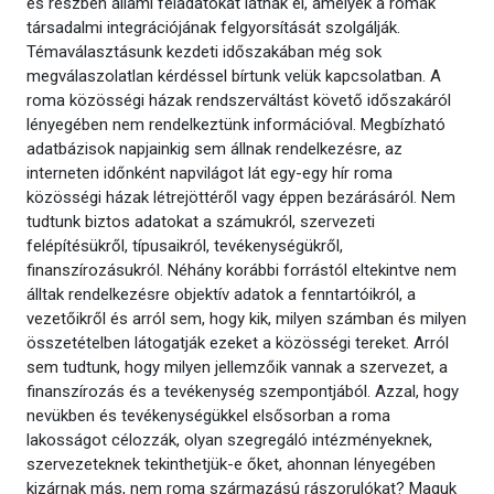
és részben állami feladatokat látnak el, amelyek a romák
társadalmi integrációjának felgyorsítását szolgálják.
Témaválasztásunk kezdeti időszakában még sok
megválaszolatlan kérdéssel bírtunk velük kapcsolatban. A
roma közösségi házak rendszerváltást követő időszakáról
lényegében nem rendelkeztünk információval. Megbízható
adatbázisok napjainkig sem állnak rendelkezésre, az
interneten időnként napvilágot lát egy-egy hír roma
közösségi házak létrejöttéről vagy éppen bezárásáról. Nem
tudtunk biztos adatokat a számukról, szervezeti
felépítésükről, típusaikról, tevékenységükről,
finanszírozásukról. Néhány korábbi forrástól eltekintve nem
álltak rendelkezésre objektív adatok a fenntartóikról, a
vezetőikről és arról sem, hogy kik, milyen számban és milyen
összetételben látogatják ezeket a közösségi tereket. Arról
sem tudtunk, hogy milyen jellemzőik vannak a szervezet, a
finanszírozás és a tevékenység szempontjából. Azzal, hogy
nevükben és tevékenységükkel elsősorban a roma
lakosságot célozzák, olyan szegregáló intézményeknek,
szervezeteknek tekinthetjük-e őket, ahonnan lényegében
kizárnak más, nem roma származású rászorulókat? Maguk