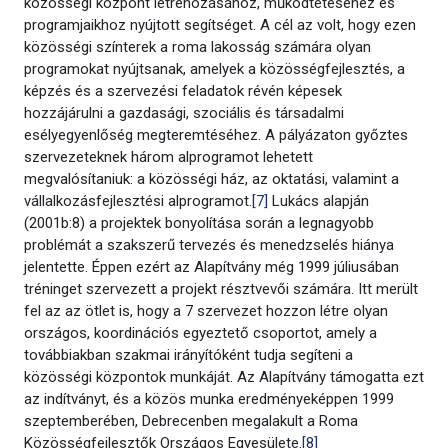
közösségi központ létrehozásához, működtetéséhez és
programjaikhoz nyújtott segítséget. A cél az volt, hogy ezen
közösségi színterek a roma lakosság számára olyan
programokat nyújtsanak, amelyek a közösségfejlesztés, a
képzés és a szervezési feladatok révén képesek
hozzájárulni a gazdasági, szociális és társadalmi
esélyegyenlőség megteremtéséhez. A pályázaton győztes
szervezeteknek három alprogramot lehetett
megvalósítaniuk: a közösségi ház, az oktatási, valamint a
vállalkozásfejlesztési alprogramot.
[7]
Lukács alapján
(2001b:8) a projektek bonyolítása során a legnagyobb
problémát a szakszerű tervezés és menedzselés hiánya
jelentette. Éppen ezért az Alapítvány még 1999 júliusában
tréninget szervezett a projekt résztvevői számára. Itt merült
fel az az ötlet is, hogy a 7 szervezet hozzon létre olyan
országos, koordinációs egyeztető csoportot, amely a
továbbiakban szakmai irányítóként tudja segíteni a
közösségi központok munkáját. Az Alapítvány támogatta ezt
az indítványt, és a közös munka eredményeképpen 1999
szeptemberében, Debrecenben megalakult a Roma
Közösségfejlesztők Országos Egyesülete.
[8]