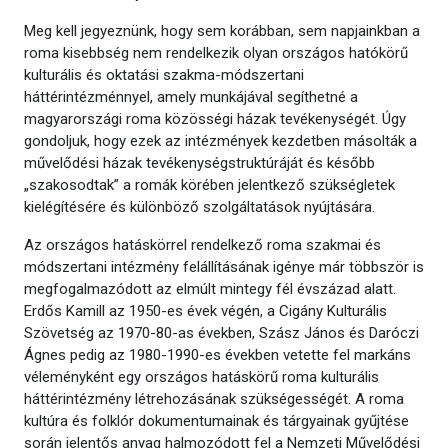
Meg kell jegyeznünk, hogy sem korábban, sem napjainkban a
roma kisebbség nem rendelkezik olyan országos hatókörű
kulturális és oktatási szakma-módszertani
háttérintézménnyel, amely munkájával segíthetné a
magyarországi roma közösségi házak tevékenységét. Úgy
gondoljuk, hogy ezek az intézmények kezdetben másolták a
művelődési házak tevékenységstruktúráját és később
„szakosodtak” a romák körében jelentkező szükségletek
kielégítésére és különböző szolgáltatások nyújtására.
Az országos hatáskörrel rendelkező roma szakmai és
módszertani intézmény felállításának igénye már többször is
megfogalmazódott az elmúlt mintegy fél évszázad alatt.
Erdős Kamill az 1950-es évek végén, a Cigány Kulturális
Szövetség az 1970-80-as években, Szász János és Daróczi
Ágnes pedig az 1980-1990-es években vetette fel markáns
véleményként egy országos hatáskörű roma kulturális
háttérintézmény létrehozásának szükségességét. A roma
kultúra és folklór dokumentumainak és tárgyainak gyűjtése
során jelentős anyag halmozódott fel a Nemzeti Művelődési