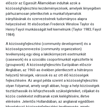
először az Egyesült Államokban indultak azok a
közösségfejlesztési kezdeményezések, amelyek lényegében
párhuzamosan jelentkeztek a munkafolyamatok
irányításának és szervezésének tudományos alapra
helyezésével. Itt elsősorban Frederick Winslow Taylor és
Henry Fayol munkásságát kell kiemelnünk (Taylor 1983; Fayol
1984).
A közösségfejlesztési (community development) és a
közösségszerevezési (community organization)
tevékenység egy ideig a lakókörnyezeti esetmunkát
(casework) és a szociális csoportmunkát egészítette ki
(groupwork). A közösségfejlesztés Európában először
Angliában, az 1960-as években jelentkezett a hátrányos
helyzetű térségek, városok és az ott élő közösségek
fejlesztésére. Az angol példa szerint a közösségfejlesztés
olyan folyamat, amely segít abban, hogy a helyi közösségek
tisztázhassák és kifejezhessék szükségleteiket, céljaikat és
közös cselekvést indítsanak ezek kielégítésére, illetve
elérésére. Jelentős Hollandiában, az angliaival egyidőben
kibontakozó közösségfejlesztési tevékenység, amely