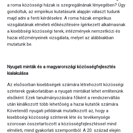
a roma közösségi házak is szegregálnának lényegében? Úgy
gondoltuk, az empirikus kutatásunk alapján választ tudunk
majd adni a fenti kérdésekre. A roma házak empirikus
vizsgálatának elméleti előkészítésére ígérkezett alkalmasnak
a kisebbségi közösségi terek, intézmények nemzetközi és
hazai előzményeinek vizsgálata, melyet az alábbiakban
mutatunk be.
Nyugati minták és a magyarországi közösségfejlesztés
kialakulása
Az elsősorban kisebbségek számára létrehozott közösségi
színterek gyakorlatában a nyugati mintákat lehet említenünk
elsőként. Ezek tanulmányozására főként a rendszerváltás
után kínálkozott több lehetőség a hazai kutatók számára.
Követendő nyugati példának mutatkozott az, hogy a
kisebbségi közösségi színterek léte és tevékenysége
szorosan összetartozott a közösségfejlesztéssel mind
elméleti, mind gyakorlati szempontból. A 20. század elején