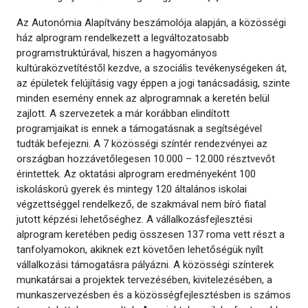
Az Autonómia Alapítvány beszámolója alapján, a közösségi
ház alprogram rendelkezett a legváltozatosabb
programstruktúrával, hiszen a hagyományos
kultúraközvetítéstől kezdve, a szociális tevékenységeken át,
az épületek felújításig vagy éppen a jogi tanácsadásig, szinte
minden esemény ennek az alprogramnak a keretén belül
zajlott. A szervezetek a már korábban elindított
programjaikat is ennek a támogatásnak a segítségével
tudták befejezni. A 7 közösségi színtér rendezvényei az
országban hozzávetőlegesen 10.000 – 12.000 résztvevőt
érintettek. Az oktatási alprogram eredményeként 100
iskoláskorú gyerek és mintegy 120 általános iskolai
végzettséggel rendelkező, de szakmával nem bíró fiatal
jutott képzési lehetőséghez. A vállalkozásfejlesztési
alprogram keretében pedig összesen 137 roma vett részt a
tanfolyamokon, akiknek ezt követően lehetőségük nyílt
vállalkozási támogatásra pályázni. A közösségi színterek
munkatársai a projektek tervezésében, kivitelezésében, a
munkaszervezésben és a közösségfejlesztésben is számos