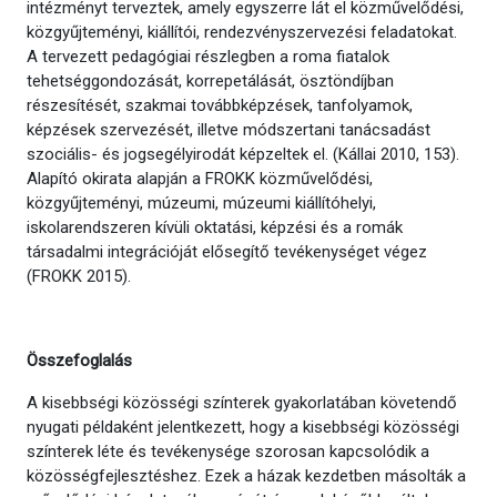
intézményt terveztek, amely egyszerre lát el közművelődési,
közgyűjteményi, kiállítói, rendezvényszervezési feladatokat.
A tervezett pedagógiai részlegben a roma fiatalok
tehetséggondozását, korrepetálását, ösztöndíjban
részesítését, szakmai továbbképzések, tanfolyamok,
képzések szervezését, illetve módszertani tanácsadást
szociális- és jogsegélyirodát képzeltek el. (Kállai 2010, 153).
Alapító okirata alapján a FROKK közművelődési,
közgyűjteményi, múzeumi, múzeumi kiállítóhelyi,
iskolarendszeren kívüli oktatási, képzési és a romák
társadalmi integrációját elősegítő tevékenységet végez
(FROKK 2015).
Összefoglalás
A kisebbségi közösségi színterek gyakorlatában követendő
nyugati példaként jelentkezett, hogy a kisebbségi közösségi
színterek léte és tevékenysége szorosan kapcsolódik a
közösségfejlesztéshez. Ezek a házak kezdetben másolták a