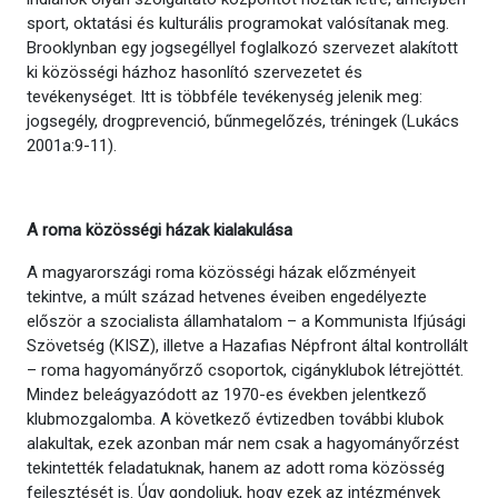
sport, oktatási és kulturális programokat valósítanak meg.
Brooklynban egy jogsegéllyel foglalkozó szervezet alakított
ki közösségi házhoz hasonlító szervezetet és
tevékenységet. Itt is többféle tevékenység jelenik meg:
jogsegély, drogprevenció, bűnmegelőzés, tréningek (Lukács
2001a:9-11).
A roma közösségi házak kialakulása
A magyarországi roma közösségi házak előzményeit
tekintve, a múlt század hetvenes éveiben engedélyezte
először a szocialista államhatalom – a Kommunista Ifjúsági
Szövetség (KISZ), illetve a Hazafias Népfront által kontrollált
– roma hagyományőrző csoportok, cigányklubok létrejöttét.
Mindez beleágyazódott az 1970-es években jelentkező
klubmozgalomba. A következő évtizedben további klubok
alakultak, ezek azonban már nem csak a hagyományőrzést
tekintették feladatuknak, hanem az adott roma közösség
fejlesztését is. Úgy gondoljuk, hogy ezek az intézmények