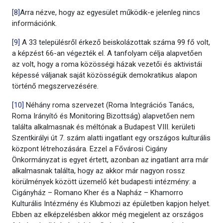
[8]
Arra nézve, hogy az egyesület működik-e jelenleg nincs
információnk.
[9]
A 33 településről érkező beiskolázottak száma 99 fő volt,
a képzést 66-an végezték el. A tanfolyam célja alapvetően
az volt, hogy a roma közösségi házak vezetői és aktivistái
képessé váljanak saját közösségük demokratikus alapon
történő megszervezésére.
[10]
Néhány roma szervezet (Roma Integrációs Tanács,
Roma Irányító és Monitoring Bizottság) alapvetően nem
találta alkalmasnak és méltónak a Budapest VIII. kerületi
Szentkirályi út 7. szám alatti ingatlant egy országos kulturális
központ létrehozására. Ezzel a Fővárosi Cigány
Önkormányzat is egyet értett, azonban az ingatlant arra már
alkalmasnak találta, hogy az akkor már nagyon rossz
körülmények között üzemelő két budapesti intézmény: a
Cigányház – Romano Kher és a Napház – Khamorro
Kulturális Intézmény és Klubmozi az épületben kapjon helyet.
Ebben az elképzelésben akkor még megjelent az országos