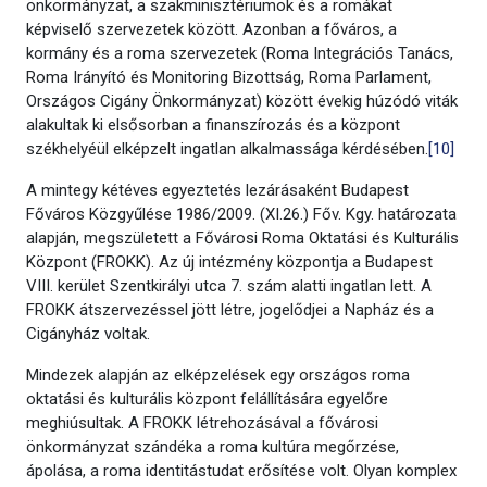
önkormányzat, a szakminisztériumok és a romákat
képviselő szervezetek között. Azonban a főváros, a
kormány és a roma szervezetek (Roma Integrációs Tanács,
Roma Irányító és Monitoring Bizottság, Roma Parlament,
Országos Cigány Önkormányzat) között évekig húzódó viták
alakultak ki elsősorban a finanszírozás és a központ
székhelyéül elképzelt ingatlan alkalmassága kérdésében.
[10]
A mintegy kétéves egyeztetés lezárásaként Budapest
Főváros Közgyűlése 1986/2009. (XI.26.) Főv. Kgy. határozata
alapján, megszületett a Fővárosi Roma Oktatási és Kulturális
Központ (FROKK). Az új intézmény központja a Budapest
VIII. kerület Szentkirályi utca 7. szám alatti ingatlan lett. A
FROKK átszervezéssel jött létre, jogelődjei a Napház és a
Cigányház voltak.
Mindezek alapján az elképzelések egy országos roma
oktatási és kulturális központ felállítására egyelőre
meghiúsultak. A FROKK létrehozásával a fővárosi
önkormányzat szándéka a roma kultúra megőrzése,
ápolása, a roma identitástudat erősítése volt. Olyan komplex