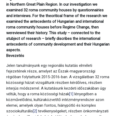
in Northern Great Plain Region. In our investigation we
examined 32 roma community houses by questionnairies
and interviews. For the theoritical frame of the research we
examined the antecedents of Hungarian and international
roma community houses before Regime Change, then
wereviewed their history. This study – connected to the
stubject of research – briefly discribes the international
antecedents of community development and their Hungarian
aspects.
Bevezetés
Jelen tanulmányunk egy regionális kutatás elméleti
fejezetének része, amelyet az Észak-magyarországi
régióban folytattunk 2015-2016-ban. A vizsgálatban 32 roma
közösségi házat vizsgáltunk részben kérdőíves, részben
interjús módszerrel. A kutatásunk kezdeti időszakában úgy
véltük, hogy a roma közösségi házak
[1]
lényegében a
közművelődési, kultúraközvetítő intézményrendszer azon
elemei, amelyek olyan fontos, hiánypótló és komplex
szociokulturális
[2]
tevékenységeket, részben önkormányzati