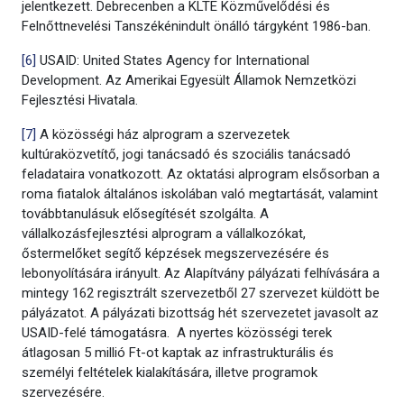
jelentkezett. Debrecenben a KLTE Közművelődési és
Felnőttnevelési Tanszékénindult önálló tárgyként 1986-ban.
[6]
USAID: United States Agency for International
Development. Az Amerikai Egyesült Államok Nemzetközi
Fejlesztési Hivatala.
[7]
A közösségi ház alprogram a szervezetek
kultúraközvetítő, jogi tanácsadó és szociális tanácsadó
feladataira vonatkozott. Az oktatási alprogram elsősorban a
roma fiatalok általános iskolában való megtartását, valamint
továbbtanulásuk elősegítését szolgálta. A
vállalkozásfejlesztési alprogram a vállalkozókat,
őstermelőket segítő képzések megszervezésére és
lebonyolítására irányult. Az Alapítvány pályázati felhívására a
mintegy 162 regisztrált szervezetből 27 szervezet küldött be
pályázatot. A pályázati bizottság hét szervezetet javasolt az
USAID-felé támogatásra. A nyertes közösségi terek
átlagosan 5 millió Ft-ot kaptak az infrastrukturális és
személyi feltételek kialakítására, illetve programok
szervezésére.