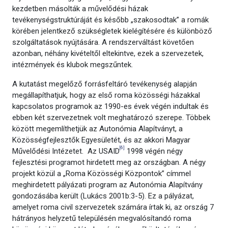
kezdetben másolták a művelődési házak
tevékenységstruktúráját és később „szakosodtak” a romák
körében jelentkező szükségletek kielégítésére és különböző
szolgáltatások nyújtására. A rendszerváltást követően
azonban, néhány kivételtől eltekintve, ezek a szervezetek,
intézmények és klubok megszűntek.
A kutatást megelőző forrásfeltáró tevékenység alapján
megállapíthatjuk, hogy az első roma közösségi házakkal
kapcsolatos programok az 1990-es évek végén indultak és
ebben két szervezetnek volt meghatározó szerepe. Többek
között megemlíthetjük az Autonómia Alapítványt, a
Közösségfejlesztők Egyesületét, és az akkori Magyar
[6]
Művelődési Intézetet. Az USAID
1998 végén négy
fejlesztési programot hirdetett meg az országban. A négy
projekt közül a „Roma Közösségi Központok” címmel
meghirdetett pályázati program az Autonómia Alapítvány
gondozásába került (Lukács 2001b:3-5). Ez a pályázat,
amelyet roma civil szervezetek számára írtak ki, az ország 7
hátrányos helyzetű településén megvalósítandó roma