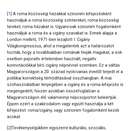
[1]
A roma közösségi házakkal szinonim kifejezésként
használjuk a roma közösségi színtereket, roma közösségi
tereket, roma házakat is. Ugyancsak szinonim fogalomként
használjuk a roma és a cigány szavakat is. Ennek alapja a
London mellett, 1971-ben lezajlott I. Cigány
Világkongresszus, ahol a megjelentek azt a határozatot
hozták, hogy a továbbiakban romának hívják magukat, a sok
esetben pejoratív értelemben használt, negatív
konnotációkkal bíró cigány népnévvel szemben. Ez a váltás
Magyarországon a 20. század nyolcvanas éveitől terjedt el a
politikai korrektség térhódításával összhangban. A mai
szóhasználatban lényegében a cigány és a roma kifejezés is
megengedett, hiszen azokban összefoglalóan a
Magyarországon élő valamennyi népcsoportot beleértjük.
Éppen ezért a szakirodalom vagy együtt használja a két
kifejezést: roma/cigány, vagy szinonim fogalomként kezeli
azokat.
[2]
Tevékenységükben egyszerre kulturális, szociális,