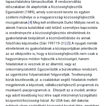
tapasztalatokra támaszkodtak. A rendszerváltás
időszakában ők alapították a Közösségfejlesztők
Egyesületét (1989), amely szervezeti kerete és egyben
szellemi műhelye is a magyarországi közösségfejlesztők
mozgalmának.
[4]
Meg kell említenünk Durkó Mátyás nevét is,
akinek francia kutatókkal való kitűnő személyes kapcsolata
is eredményezte a közösségfejlesztés elméletének és
gyakorlatának beépülését a közművelődésbe és annak
felsőfokú képzésébe (Sári 1997:19-21).
[5]
A nyugati minták
elméletének és gyakorlatának a középpontjában jelentkezik
az az elképzelés is, hogy a közösségfejlesztők nem csak a
hagyományos módon fejlesztik a közösséget, hanem
feladatokat is vesznek át az államtól, vagy az
önkormányzatoktól. Egyszerűsítik a bürokratikus rendszert,
az ügyintézési folyamatokat felgyorsítják. Tevékenységi
körük kiszélesedik, pl. a családokat segítő feladatok mellett
megjelennek a képzések, vállalkozásfejlesztő programok és
munkaerő-piaciprogramok is. Elterjedt az a modell, amikor
egy adott kisebbség hoz létre saját intézményt/szolgáltató
központot/közösségi házat. Az USA-ban, dél-dakotai
indiánok olyan szolgáltató központot hoztak létre, amelyben