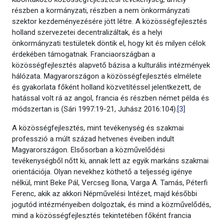
részben a kormányzati, részben a nem önkormányzati
szektor kezdeményezésére jött létre. A közösségfejlesztés
holland szervezetei decentralizáltak, és a helyi
önkormányzati testületek döntik el, hogy kit és milyen célok
érdekében támogatnak. Franciaországban a
közösségfejlesztés alapvető bázisa a kulturális intézmények
hálózata. Magyarországon a közösségfejlesztés elmélete
és gyakorlata főként holland közvetítéssel jelentkezett, de
hatással volt rá az angol, francia és részben német példa és
módszertan is (Sári 1997:19-21, Juhász 2016:104).
[3]
A közösségfejlesztés, mint tevékenység és szakmai
professzió a múlt század hetvenes éveiben indult
Magyarországon. Elsősorban a közművelődési
tevékenységből nőtt ki, annak lett az egyik markáns szakmai
orientációja. Olyan nevekhez köthető a teljesség igénye
nélkül, mint Beke Pál, Vercseg Ilona, Varga A. Tamás, Péterfi
Ferenc, akik az akkori Népművelési Intézet, majd későbbi
jogutód intézményeiben dolgoztak, és mind a közművelődés,
mind a közösségfejlesztés tekintetében főként francia