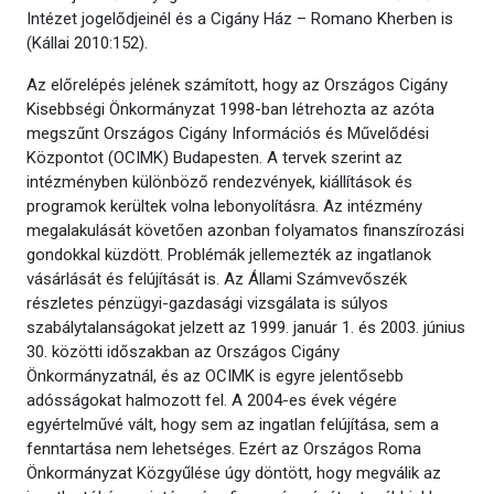
Intézet jogelődjeinél és a Cigány Ház – Romano Kherben is
(Kállai 2010:152).
Az előrelépés jelének számított, hogy az Országos Cigány
Kisebbségi Önkormányzat 1998-ban létrehozta az azóta
megszűnt Országos Cigány Információs és Művelődési
Központot (OCIMK) Budapesten. A tervek szerint az
intézményben különböző rendezvények, kiállítások és
programok kerültek volna lebonyolításra. Az intézmény
megalakulását követően azonban folyamatos finanszírozási
gondokkal küzdött. Problémák jellemezték az ingatlanok
vásárlását és felújítását is. Az Állami Számvevőszék
részletes pénzügyi-gazdasági vizsgálata is súlyos
szabálytalanságokat jelzett az 1999. január 1. és 2003. június
30. közötti időszakban az Országos Cigány
Önkormányzatnál, és az OCIMK is egyre jelentősebb
adósságokat halmozott fel. A 2004-es évek végére
egyértelművé vált, hogy sem az ingatlan felújítása, sem a
fenntartása nem lehetséges. Ezért az Országos Roma
Önkormányzat Közgyűlése úgy döntött, hogy megválik az