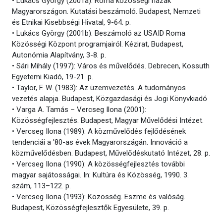
• Lukács György (2001a): Roma közösségi házak
Magyarországon. Kutatási beszámoló. Budapest, Nemzeti
és Etnikai Kisebbségi Hivatal, 9-64. p.
• Lukács György (2001b): Beszámoló az USAID Roma
Közösségi Központ programjairól. Kézirat, Budapest,
Autonómia Alapítvány, 3-8. p.
• Sári Mihály (1997): Város és művelődés. Debrecen, Kossuth
Egyetemi Kiadó, 19-21. p.
• Taylor, F. W. (1983): Az üzemvezetés. A tudományos
vezetés alapja. Budapest, Közgazdasági és Jogi Könyvkiadó
• Varga A. Tamás – Vercseg Ilona (2001):
Közösségfejlesztés. Budapest, Magyar Művelődési Intézet.
• Vercseg Ilona (1989): A közművelődés fejlődésének
tendenciái a '80-as évek Magyarországán. Innováció a
közművelődésben. Budapest, Művelődéskutató Intézet, 28. p.
• Vercseg Ilona (1990): A közösségfejlesztés további
magyar sajátosságai. In: Kultúra és Közösség, 1990. 3.
szám, 113–122. p.
• Vercseg Ilona (1993): Közösség. Eszme és valóság.
Budapest, Közösségfejlesztők Egyesülete, 39. p.