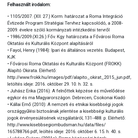
Felhasznált irodalom:
• 1105/2007. (XII. 27.) Korm. határozat a Roma Integráció
Évtizede Program Stratégiai Tervhez kapcsolódó, a 2008-
2009. évekre szóló kormányzati intézkedési tervről
• 1986/2009.(XI.26.) Főv. Kgy. határozata a Fővárosi Roma
Oktatási és Kulturális Központ alapításáról
• Fayol, Henry (1984): Ipari és általános vezetés. Budapest,
KJK
• Fővárosi Roma Oktatási és Kulturális Központ (FROKK)
Alapító Okirata. Elérhető:
http://www.frokk.hu/images/pdf/alapito_okirat_2015_jun.pdf,
letöltés ideje: 2016. október 29. 10. h. 32. s.
• Juhász Erika (2016): A felnőttek képzése és művelődése
egykor és ma Magyarországon. Debrecen, Csokonai Kiadó
• Kállai Ernő (2010): A nemzeti és etnikai kisebbségi jogok
országgyűlési biztosának jelentése a kisebbségi kulturális
jogok érvényesülésének vizsgálatáról, 131-488. p. Elérhető:
http://www.kisebbsegiombudsman.hu/data/files/
165788766.pdf, leöltés ideje: 2016. október 6. 15. h. 40. s.