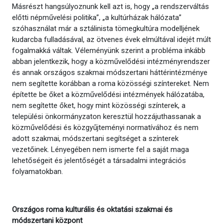
Másrészt hangsúlyoznunk kell azt is, hogy „a rendszerváltás
előtti népművelési politika”, „a kultúrházak hálózata”
szóhasználat már a sztálinista tömegkultúra modelljének
kudarcba fulladásával, az ötvenes évek elmúltával idejét múlt
fogalmakká váltak. Véleményünk szerint a probléma inkább
abban jelentkezik, hogy a közművelődési intézményrendszer
és annak országos szakmai módszertani háttérintézménye
nem segítette korábban a roma közösségi színtereket. Nem
építette be őket a közművelődési intézmények hálózatába,
nem segítette őket, hogy mint közösségi színterek, a
települési önkormányzaton keresztül hozzájuthassanak a
közművelődési és közgyűjteményi normatívához és nem
adott szakmai, módszertani segítséget a színterek
vezetőinek. Lényegében nem ismerte fel a saját maga
lehetőségeit és jelentőségét a társadalmi integrációs
folyamatokban.
Országos roma kulturális és oktatási szakmai és
módszertani központ