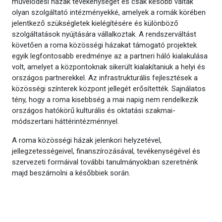
művelődési házak tevékenységét és csak később váltak
olyan szolgáltató intézményekké, amelyek a romák körében
jelentkező szükségletek kielégítésére és különböző
szolgáltatások nyújtására vállalkoztak. A rendszerváltást
követően a roma közösségi házakat támogató projektek
egyik legfontosabb eredménye az a partneri háló kialakulása
volt, amelyet a központoknak sikerült kialakítaniuk a helyi és
országos partnerekkel. Az infrastrukturális fejlesztések a
közösségi színterek központ jellegét erősítették. Sajnálatos
tény, hogy a roma kisebbség a mai napig nem rendelkezik
országos hatókörű kulturális és oktatási szakmai-
módszertani háttérintézménnyel.
A roma közösségi házak jelenkori helyzetével,
jellegzetességeivel, finanszírozásával, tevékenységével és
szervezeti formáival további tanulmányokban szeretnénk
majd beszámolni a későbbiek során.