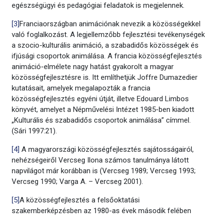
egészségügyi és pedagógiai feladatok is megjelennek.
[3]
Franciaországban animációnak nevezik a közösségekkel
való foglalkozást. A legjellemzőbb fejlesztési tevékenységek
a szocio-kulturális animáció, a szabadidős közösségek és
ifjúsági csoportok animálása. A francia közösségfejlesztés
animáció-elmélete nagy hatást gyakorolt a magyar
közösségfejlesztésre is. Itt említhetjük Joffre Dumazedier
kutatásait, amelyek megalapozták a francia
közösségfejlesztés egyéni útját, illetve Edouard Limbos
könyvét, amelyet a Népművelési Intézet 1985-ben kiadott
„Kulturális és szabadidős csoportok animálása” címmel.
(Sári 1997:21).
[4]
A magyarországi közösségfejlesztés sajátosságairól,
nehézségeiről Vercseg Ilona számos tanulmánya látott
napvilágot már korábban is (Vercseg 1989; Vercseg 1993;
Vercseg 1990; Varga A. – Vercseg 2001).
[5]
A közösségfejlesztés a felsőoktatási
szakemberképzésben az 1980-as évek második felében