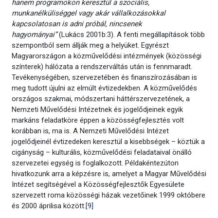
hanem programokon keresztül a szociális,
munkanélküliséggel vagy akár vállalkozásokkal
kapcsolatosan is adni próbál, nincsenek
hagyományai”
(Lukács 2001b:3). A fenti megállapítások több
szempontból sem állják meg a helyüket. Egyrészt
Magyarországon a közművelődési intézmények (közösségi
színterek) hálózata a rendszerváltás után is fennmaradt.
Tevékenységében, szervezetében és finanszírozásában is
meg tudott újulni az elmúlt évtizedekben. A közművelődés
országos szakmai, módszertani háttérszervezetének, a
Nemzeti Művelődési Intézetnek és jogelődjeinek egyik
markáns feladatköre éppen a közösségfejlesztés volt
korábban is, ma is. A Nemzeti Művelődési Intézet
jogelődjeinél évtizedeken keresztül a kisebbségek – köztük a
cigányság – kulturális, közművelődési feladataival önálló
szervezetei egység is foglalkozott. Példakéntezúton
hivatkozunk arra a képzésre is, amelyet a Magyar Művelődési
Intézet segítségével a Közösségfejlesztők Egyesülete
szervezett roma közösségi házak vezetőinek 1999 októbere
és 2000 áprilisa között.
[9]