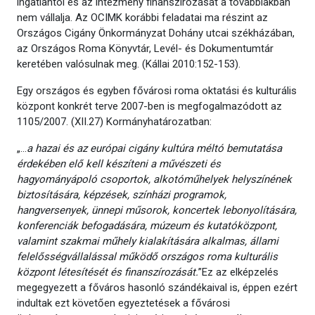
ingatlantól és az intézmény finanszírozását a továbbiakban
nem vállalja. Az OCIMK korábbi feladatai ma részint az
Országos Cigány Önkormányzat Dohány utcai székházában,
az Országos Roma Könyvtár, Levél- és Dokumentumtár
keretében valósulnak meg. (Kállai 2010:152-153).
Egy országos és egyben fővárosi roma oktatási és kulturális
központ konkrét terve 2007-ben is megfogalmazódott az
1105/2007. (XII.27) Kormányhatározatban:
„…
a hazai és az európai cigány kultúra méltó bemutatása
érdekében elő kell készíteni a művészeti és
hagyományápoló csoportok, alkotóműhelyek helyszínének
biztosítására, képzések, színházi programok,
hangversenyek, ünnepi műsorok, koncertek lebonyolítására,
konferenciák befogadására, múzeum és kutatóközpont,
valamint szakmai műhely kialakítására alkalmas, állami
felelősségvállalással működő országos roma kulturális
központ létesítését és finanszírozását.
”Ez az elképzelés
megegyezett a főváros hasonló szándékaival is, éppen ezért
indultak ezt követően egyeztetések a fővárosi