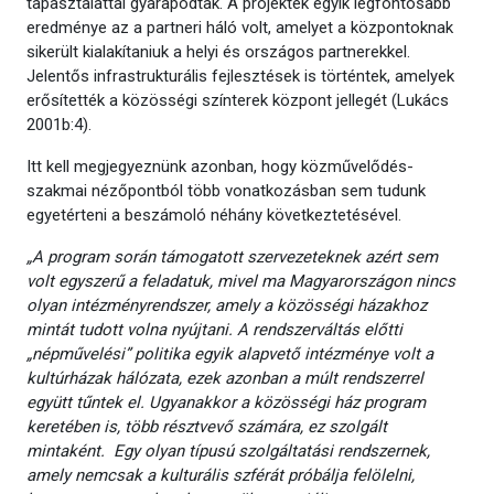
tapasztalattal gyarapodtak. A projektek egyik legfontosabb
eredménye az a partneri háló volt, amelyet a központoknak
sikerült kialakítaniuk a helyi és országos partnerekkel.
Jelentős infrastrukturális fejlesztések is történtek, amelyek
erősítették a közösségi színterek központ jellegét (Lukács
2001b:4).
Itt kell megjegyeznünk azonban, hogy közművelődés-
szakmai nézőpontból több vonatkozásban sem tudunk
egyetérteni a beszámoló néhány következtetésével.
„A program során támogatott szervezeteknek azért sem
volt egyszerű a feladatuk, mivel ma Magyarországon nincs
olyan intézményrendszer, amely a közösségi házakhoz
mintát tudott volna nyújtani. A rendszerváltás előtti
„népművelési” politika egyik alapvető intézménye volt a
kultúrházak hálózata, ezek azonban a múlt rendszerrel
együtt tűntek el. Ugyanakkor a közösségi ház program
keretében is, több résztvevő számára, ez szolgált
mintaként. Egy olyan típusú szolgáltatási rendszernek,
amely nemcsak a kulturális szférát próbálja felölelni,