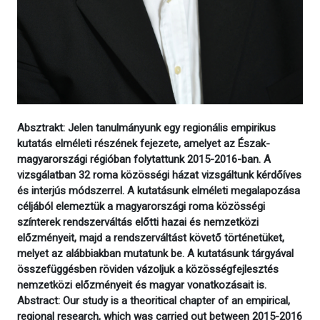
Absztrakt: Jelen tanulmányunk egy regionális empirikus
kutatás elméleti részének fejezete, amelyet az Észak-
magyarországi régióban folytattunk 2015-2016-ban. A
vizsgálatban 32 roma közösségi házat vizsgáltunk kérdőíves
és interjús módszerrel. A kutatásunk elméleti megalapozása
céljából elemeztük a magyarországi roma közösségi
színterek rendszerváltás előtti hazai és nemzetközi
előzményeit, majd a rendszerváltást követő történetüket,
melyet az alábbiakban mutatunk be. A kutatásunk tárgyával
összefüggésben röviden vázoljuk a közösségfejlesztés
nemzetközi előzményeit és magyar vonatkozásait is.
Abstract: Our study is a theoritical chapter of an empirical,
regional research, which was carried out between 2015-2016