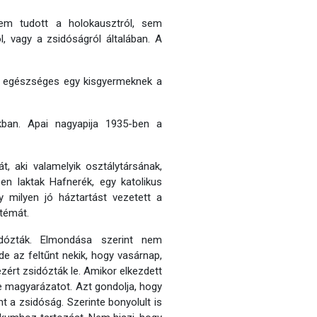
em tudott a holokausztról, sem
l, vagy a zsidóságról általában. A
olna egészséges egy kisgyermeknek a
ban. Apai nagyapija 1935-ben a
, aki valamelyik osztálytársának,
en laktak Hafnerék, egy katolikus
y milyen jó háztartást vezetett a
 témát.
idózták. Elmondása szerint nem
de az feltűnt nekik, hogy vasárnap,
zért zsidózták le. Amikor elkezdett
re magyarázatot. Azt gondolja, hogy
t a zsidóság. Szerinte bonyolult is