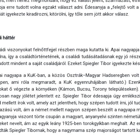
és, mert nehéz megmondani, hogy ez vallást jelent, származást, etn
ja erre tudott volna egzakt választ adni. Édesanyja a „felejtő volt a
át igyekezte kiradírozni, kitörölni, így tőle sem jött akkor válasz.
i háttér
ádi viszonyokat felnőttfejjel részben maga kutatta ki. Apai nagyap
olna, így a családtörténetének, a családi tudásátadásnak egy jó rés
dott mindent a saját családjáról. Ezeket Spiegler Tibor igyekezte késő
ai nagyapa a KuK-ban, a közös Osztrák–Magyar Hadseregben volt
pen, ami róla megmaradt, a KuK egyenruhájában látható.) Ezenkívü
kat ő végezte a környéken (Kámon, Bucsu, Torony településeken).
osan nagy jólétet jelentett ez. Spiegler Tibor édesapja úgy emléks
 mellett írok volt, amely azt jelentheti, hogy szépen tudott írni, jól 
zású volt, ám a német mellett nagyon szépen beszélt a nagyapa mag
agyanyja viszont törte csupán a magyart, anyanyelvi szinten németül 
ket nevelt, ám az egyik leány 1925-ben torokgyíkban meghalt. Az 
ták Spiegler Tibornak, hogy a nagymama szép majorságot tartott kacs