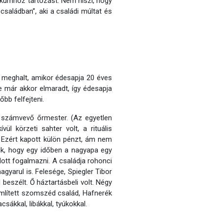
ikumhoz tartozást. Nem hiszi, hogy
 családban”, aki a családi múltat és
ja meghalt, amikor édesapja 20 éves
ze már akkor elmaradt, így édesapja
bb felfejteni.
 számvevő őrmester. (Az egyetlen
l körzeti sahter volt, a rituális
 Ezért kapott külön pénzt, ám nem
zik, hogy egy időben a nagyapa egy
tudott fogalmazni. A családja rohonci
yarul is. Felesége, Spiegler Tibor
beszélt. Ő háztartásbeli volt. Négy
említett szomszéd család, Hafnerék
ákkal, libákkal, tyúkokkal.