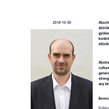
2018-10-30
Abszt
átörök
gyöke
konkré
eltörl
Abstra
cultur
genera
streng
any ki
Bevez
Dolgoz