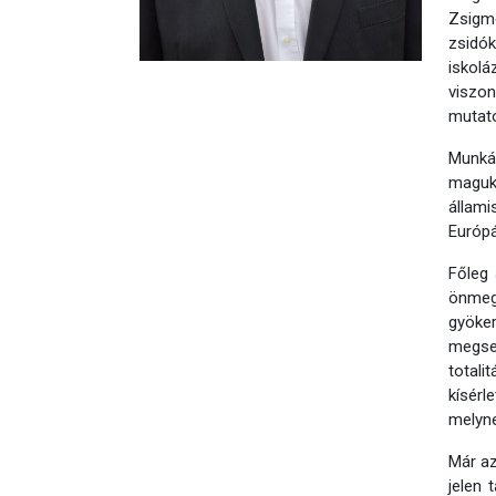
Zsigm
zsidók
iskolá
viszon
mutató
Munkám
maguk
állami
Európ
Főleg 
önmegh
gyöker
megse
totali
kísérl
melyne
Már az
jelen 