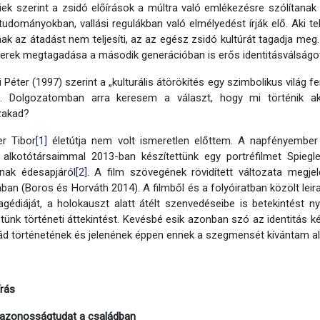
iek szerint a zsidó előírások a múltra való emlékezésre szólítanak
tudományokban, vallási regulákban való elmélyedést írják elő. Aki te
ak az átadást nem teljesíti, az az egész zsidó kultúrát tagadja me
erek megtagadása a második generációban is erős identitásválságot o
 Péter (1997) szerint a „kulturális átörökítés egy szimbolikus világ 
ti”. Dolgozatomban arra keresem a választ, hogy mi történik a
akad?
er Tibor
[1]
életútja nem volt ismeretlen előttem. A napfényemb
 alkotótársaimmal 2013-ban készítettünk egy portréfilmet Spiegl
nak édesapjáról
[2]
. A film szövegének rövidített változata megjel
an (Boros és Horváth 2014). A filmből és a folyóiratban közölt leir
agédiáját, a holokauszt alatt átélt szenvedéseibe is betekintést 
tünk történeti áttekintést. Kevésbé esik azonban szó az identitás 
ád történetének és jelenének éppen ennek a szegmensét kívántam ala
írás
 azonosságtudat a családban