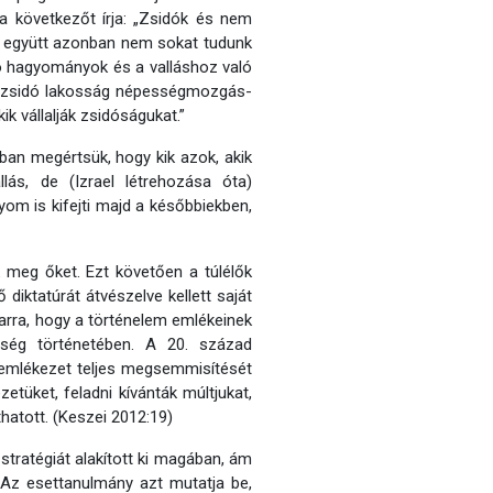
 következőt írja: „Zsidók és nem
l együtt azonban nem sokat tudunk
idó hagyományok és a valláshoz való
 a zsidó lakosság népességmozgás-
ik vállalják zsidóságukat.”
ban megértsük, hogy kik azok, akik
lás, de (Izrael létrehozása óta)
yom is kifejti majd a későbbiekben,
 meg őket. Ezt követően a túlélők
diktatúrát átvészelve kellett saját
 arra, hogy a történelem emlékeinek
ség történetében. A 20. század
az emlékezet teljes megsemmisítését
etüket, feladni kívánták múltjukat,
hatott. (Keszei 2012:19)
 stratégiát alakított ki magában, ám
 Az esettanulmány azt mutatja be,