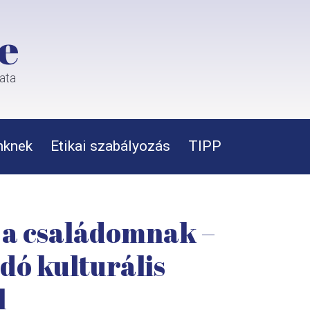
e
rata
nknek
Etikai szabályozás
TIPP
 a családomnak –
dó kulturális
l