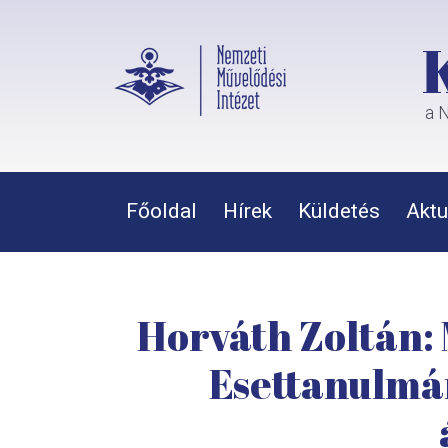
a N
Főoldal
Hírek
Küldetés
Aktu
Horváth Zoltán:
Esettanulmán