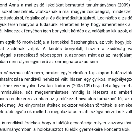
ond Anna a mai zsidó iskolákat bemutató tanulmányában (2009) a
 sokat beszélnek, vitatkoznak a mai magyar zsidóságról, mindezze
zottságukról, foglalkozási és életmódkultúrájukról. Leginkább a zs
yuk terén hiányos a tudásunk. Hihetetlen tény, hogy ismeretlenek
i. Mindezek fényében igen bonyolult kérdés az, valójában kik azok, ak
 egyik fő motivációja, a fentiekkel összhangban, az volt, hogy job
at zsidónak vallják. A kérdés bonyolult, hiszen a zsidóság val
sággal is rendelkező népcsoport is, azonban, mint azt az interjúalan
ában nem olyan egyszerű az önmeghatározás sem.
a nácizmus után nem, amikor egyértelműen faji alapon határozták
atározása rendkívül nehézzé vált, hiszen egy gyilkos, megbélyegző 
eikhez viszonyulni. Tzvetan Todorov (2005:109) hívja fel a figyelmet
mmisülése, sőt megsemmisítése mindig is létezett az emberi
tárius rendszerei azonban az „emlékezet hivatalos tárházain” túl, 
eték meg. Az elnyomást átéltek sokszor valóban törtölték is emlékez
k több egyéb ok mellett a megaláztatás miatti szégyenérzet is kivált
 is rendkívül érdekes, hogy a túlélők generációja milyen viszonyulási
tanulmányomban a holokausztot túlélők gyermekeire koncentrálok.