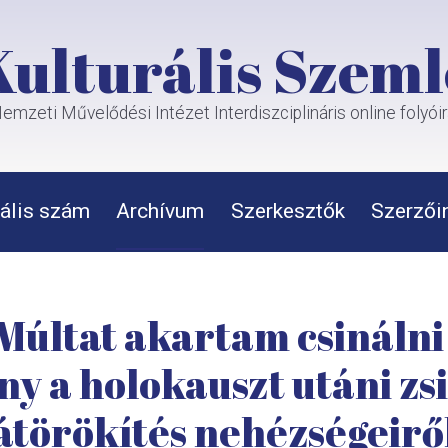
Kulturális Szeml
emzeti Művelődési Intézet Interdiszciplináris online folyói
ális szám
Archívum
Szerkesztők
Szerzői
 Múltat akartam csinálni
y a holokauszt utáni zsi
átörökítés nehézségeirő