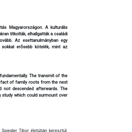
tás Magyarországon. A kulturális
an titkolták, elhallgatták a családi
tovább. Az esettanulmányban egy
s sokkal erősebb kötelék, mint az
 fundamentally. The transmit of the
e fact of family roots from the next
had not descended afterwards. The
ng study which could surmount over
Spiegler Tibor életútján keresztül.