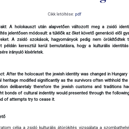
Cikk letöltése:
pdf
rakt: A holokauszt után alapvetően változott meg a zsidó identi
ítés jelentősen módosult: a túlélők az őket követő generáció elől gyakr
reket. A zsidó szokások, hagyományok pedig nem örökítődtek 
t példán keresztül kerül bemutatásra, hogy a kulturális identitá
ésére irányuló kísérletek.
ct: After the holocaust the jewish identity was changed in Hungary
al heritage modified significantly as the survivors often withhold th
tion delibaretaly therefore the jewish customs and traditions 
ht bonds of cultural indentity would presented through the followi
nd of attempts try to cease it.
ető
atom célja a zsidó kulturális átörökítés vizsgálata a szombathelyi 