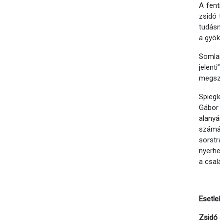
A fent
zsidó 
tudásn
a gyök
Somlai
jelen
megsz
Spiegl
Gábor
alanyá
számáb
sorstr
nyerhe
a csal
Esetle
Zsidó