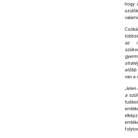
hogy a
szülők
valami
Csókás
többs
az i
szüks
gyerme
straté
előbb 
van a 
Jelen 
a szül
tudás
emlék
elképz
emléke
folyt