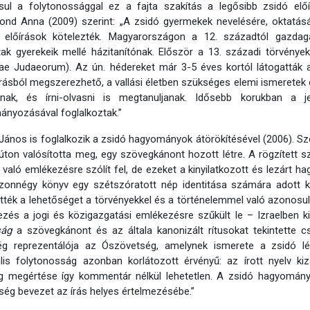
sul a folytonossággal ez a fajta szakítás a legősibb zsidó előí
nd Anna (2009) szerint: „A zsidó gyermekek nevelésére, oktatás
si előírások kötelezték. Magyarországon a 12. századtól gazdaga
ak gyerekeik mellé házitanítónak. Először a 13. századi törvények
ae Judaeorum). Az ún. hédereket már 3-5 éves kortól látogatták
rásból megszerezhető, a vallási életben szükséges elemi ismeretek 
janak, és írni-olvasni is megtanuljanak. Idősebb korukban a j
ányozásával foglalkoztak.”
János is foglalkozik a zsidó hagyományok átörökítésével (2006). Sze
 úton valósította meg, egy szövegkánont hozott létre. A rögzítet
 való emlékezésre szólít fel, de ezeket a kinyilatkozott és lezárt 
zonnégy könyv egy szétszóratott nép identitása számára adott kö
ették a lehetőséget a törvényekkel és a történelemmel való azonosu
zés a jogi és közigazgatási emlékezésre szűkült le – Izraelben ki
ság
a szövegkánont és az általa kanonizált rítusokat tekintette cs
ég reprezentálója az Ószövetség, amelynek ismerete a zsidó lé
ális folytonosság azonban korlátozott érvényű: az írott nyelv k
g megértése így kommentár nélkül lehetetlen. A zsidó hagyományn
ég bevezet az írás helyes értelmezésébe.”