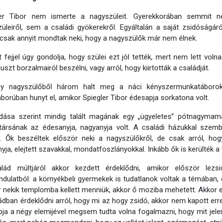
ler Tibor nem ismerte a nagyszüleit. Gyerekkorában semmit n
üleiről, sem a családi gyökerekről. Egyáltalán a saját zsidóságáró
 csak annyit mondtak neki, hogy a nagyszülők már nem élnek.
t fejjel úgy gondolja, hogy szülei ezt jól tették, mert nem lett v
uszt borzalmairól beszélni, vagy arról, hogy kiirtották a családját.
y nagyszülőből három halt meg a náci kényszermunkatáborok
áborúban hunyt el, amikor Spiegler Tibor édesapja sorkatona volt.
ása szerint mindig talált magának egy „ügyeletes” pótnagymamát
társának az édesanyja, nagyanyja volt. A családi házukkal szemb
. Ők beszéltek először neki a nagyszülőkről, de csak arról, hog
yja, elejtett szavakkal, mondatfoszlányokkal. Inkább ők is kerülték a
lád múltjáról akkor kezdett érdeklődni, amikor először lezs
ndulatból: a környékbeli gyermekek is tudatlanok voltak a témában, 
 nekik templomba kellett menniük, akkor ő moziba mehetett. Akkor e
ádban érdeklődni arról, hogy mi az hogy zsidó, akkor nem kapott er
ja a négy elemijével megsem tudta volna fogalmazni, hogy mit jelen