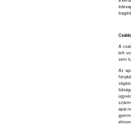
a kérd
édesap
tragédi
Család
A csal
lett v
sem tu
Az ap
fényké
vágáso
túlság
ügyvéd
szárma
apai n
gyerme
elmond