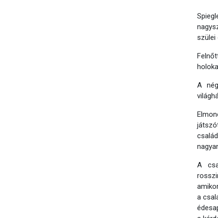
Spieg
nagysz
szülei
Felnőt
holoka
A nég
világh
Elmond
játszó
család
nagyan
A csa
rosszi
amikor
a csal
édesap