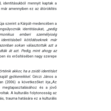
, identitásukból mennyit kaptak a
t, már amennyiben ez az átörökítés
júja szerint a Kárpát-medencében a
ngsúlyoznák identitásukat,
„
pedig
rmonikus emberi személyiség
identitásbeli kötődéseknek már
 azonban sokan választották azt a
dták át azt. Pedig, mint ahogy az
sében és erősítésében nagy szerepe
rténik akkor, ha a zsidó identitást
saját gyökereikkel.
Géczi János a
n (2006) a következőket írja:„Az
en megtapasztalásához és a jövő
oltak. A kulturális folytonosság az
ás, trauma hatására ez a kulturális