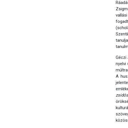
Ráadá
Zsigmo
vallá
fogadt
(schol
Szentí
tanul
tanulm
Géczi 
nyelvi
múltra
A hus
jelent
emléke
zsidó
öröks
kultur
szöve
közöss