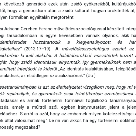
 következő generáció ezek után zsidó gyökereikből, kultúrájukból
től, hogy a genocídium után a zsidó kultúrát hogyan örökítették á
lyen formában egyáltalán megtörtént.
i Adrienn Gereben Ferenc művelődésszociológussal készített inter
égi társadalomban is egyre kevesebben vannak olyanok, akik ha
dentitástudat hozzátartozik a kiegyensúlyozott és ha
égleteihez”
(2013:17–19)
.
A
művelődésszociológus szerint az 
kkorban ki kell alakulni. A haláltáborokból visszatértek között
giát, hogy zsidó identitásuk elnyomták, így gyermekeiknek nem a
említett interjúból is kiderül
„Az identitás kialakításában, felépíté
családnak, az elsődleges szocializációnak.” (Uo.)
esettanulmányban is azt az élethelyzetet vizsgálom meg, hogy mi tö
ők replimálják, és gyermekeik csak felnőttkorban szembesülnek 
átadással és annak történelmi formáival foglalkozó tanulmányába
ezés, amely a múltról szól, egyben iránymutatást jelent a jel
eléséhez. S arról is szól, hogy az embernek milyen kötelezettségei v
k által valósulhat meg.” De mi van akkor, ha egy történelmi sokkhat
onosság megszakad?