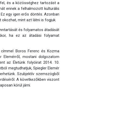
 fel, és a közösséghez tartozást a
hát ennek a felhalmozott kulturális
g. Ez egy igen erős döntés. Azonban
kozhat, mint azt látni is fogjuk.
fenntartását és folyamatos átadását
kkor, ha ez az átadási folyamat
er címmel Boros Ferenc és Kozma
er Elemérről, mostani dolgozatom
ent az Életünk folyóirat 2014. 10.
atból megtudhatjuk, Spiegler Elemér
nyerhetünk. Szubjektív szemszögből
kérdéséről. A következőkben viszont
posan körül járni.