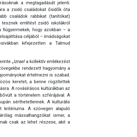
rásoknak a megtagadását jelenti.
ára a zsidó családokat ősidők óta
bb családok rabbikat (tanítókat)
 tesznek említést zsidó iskolákról
 a fiúgyermekek, hogy azokban – a
elsajátítása céljából – imádságokat
esivákban kifejezetten a Talmud
rinte „
Izrael
a kollektív emlékezést
t szövegekbe rendezett hagyomány a
hagyományokat értelmezni is szabad.
zös keretet, a benne rögzítettek
lásra. A rovásírásos kultúrákban az
bővült a történelem szférájával. A
upán sérthetetlennek. A kulturális
t kritériuma. A szövegen alapuló
izárólag mássalhangzókat ismer, a
ak csak az lehet részese, akit a