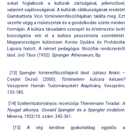
sokat foglalkozik a kultúrák zártságával, jellemzőivel,
valamint sajátosságaival. A kultúrák ciklikusságának eredetét
Giambattista Vico történelemfilozófiájában találta meg. Ezt
vezette végig a művészetek és a gondolkodás szinte minden
formáján. A kultúra társadalmi szerepét és értelmezési terét
boncolgatva veti el a kultúra pesszimista szemléletét.
Magyarországon különösen Kornis Gyulára és Prohászka
Lajosra hatott. A német pedagógus filozófiai rendszeréről
lásd. Joó Tibor (1932):
Spranger
. Athenaeum, Bp.
[13] Spengler történetfilozófiájáról lásd. Juhász Anikó –
Csejtei Dezső (2000):
Történelem- kulcsra készen?
Veszprémi Humán Tudományokért Alapítvány, Veszprém,
133-185.
[14] Szellemtudományos recenziója Thienemann Tivadar:
A
Nyugat alkonya. Oswald Spengler és a Spengler irodalom
.
Minerva, 1922/10. szám. 342-361.
[15] A vég kérdése gyakorlatilag egyidős a