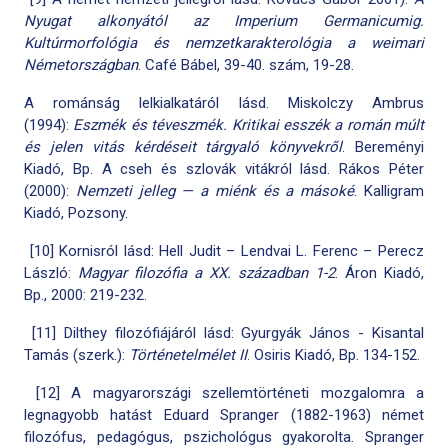
Nyugat alkonyától az Imperium Germanicumig.
Kultúrmorfológia és nemzetkarakterológia a weimari
Németországban
. Café Bábel, 39-40. szám, 19-28.
A románság lelkialkatáról lásd. Miskolczy Ambrus
(1994):
Eszmék és téveszmék. Kritikai esszék a román múlt
és jelen vitás kérdéseit tárgyaló könyvekről
. Bereményi
Kiadó, Bp. A cseh és szlovák vitákról lásd. Rákos Péter
(2000):
Nemzeti jelleg — a miénk és a másoké
. Kalligram
Kiadó, Pozsony.
[10] Kornisról lásd: Hell Judit – Lendvai L. Ferenc – Perecz
László:
Magyar filozófia a XX. században 1-2
. Áron Kiadó,
Bp., 2000: 219-232.
[11] Dilthey filozófiájáról lásd: Gyurgyák János - Kisantal
Tamás (szerk.):
Történetelmélet II
. Osiris Kiadó, Bp. 134-152.
[12] A magyarországi szellemtörténeti mozgalomra a
legnagyobb hatást Eduard Spranger (1882-1963) német
filozófus, pedagógus, pszichológus gyakorolta. Spranger