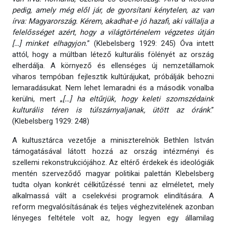
pedig, amely még elől jár, de gyorsítani kénytelen, az van
írva: Magyarország. Kérem, akadhat-e jó hazafi, aki vállalja a
felelősséget azért, hogy a világtörténelem végzetes útján
[…] minket elhagyjon.
” (Klebelsberg 1929: 245) Óva intett
attól, hogy a múltban létező kulturális fölényét az ország
elherdálja. A környező és ellenséges új nemzetállamok
viharos tempóban fejlesztik kultúrájukat, próbálják behozni
lemaradásukat. Nem lehet lemaradni és a második vonalba
kerülni, mert „
[…] ha eltűrjük, hogy keleti szomszédaink
kulturális téren is túlszárnyaljanak, ütött az óránk
.”
(Klebelsberg 1929: 248)
A kultusztárca vezetője a miniszterelnök Bethlen István
támogatásával látott hozzá az ország intézményi és
szellemi rekonstrukciójához. Az eltérő érdekek és ideológiák
mentén szerveződő magyar politikai palettán Klebelsberg
tudta olyan konkrét célkitűzéssé tenni az elméletet, mely
alkalmassá vált a cselekvési programok elindítására. A
reform megvalósításának és teljes véghezvitelének azonban
lényeges feltétele volt az, hogy legyen egy államilag