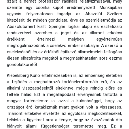
szállt a német professzor radikális relativizmusával, mely
szerinte egy csonka kúpot eredményezett. Munkájában
ugyanis folyamatosan tagadja az Abszolút Szellem
létezését, de minden gondolata, érve és szemléletmódja az
Abszolutumért kiállt. Spengler logikai alapú és esztétizáló
rendszerével szemben a jogot és az államot erkölcsi
értékként értelmezi, melyben egyértelműen
megfogalmazódnak a cselekvő ember szabályai. A szerző a
cselekvésből és az értékből építkező államelméleti felfogása
élesen elhatárolta magától a megmásíthatatlan sors eszme
gondolatkörétől.
Klebelsberg Kunó értelmezésében is, az emberiség életében
a fejlődés a meghatározó történelemformáló erő, és az
alkalmi visszaesésektől eltekintve mégis mindig előre és
felfelé halad. Ezt a megállapodást érvényesnek tartotta a
magyar történelemre is, azzal a különbséggel, hogy az
országot érő kataklizmák miatt gyakori volt a visszaesés.
Trianont értékelve elvetette az egyoldalú megközelítéseket,
felhívta a figyelmet arra a tényre, hogy az évszázadok óta
hiányolt állami függetlenséget teremtette meg. Ez a