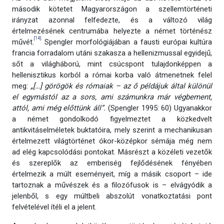
második kötetet Magyarországon a szellemtörténeti
irányzat azonnal felfedezte, és a változó világ
értelmezésének centrumába helyezte a német történész
[14]
művét.
Spengler morfológiájában a fausti európai kultúra
francia forradalom utáni szakasza a hellenizmussal egyidejű,
sőt a világháború, mint csúcspont tulajdonképpen a
hellenisztikus korból a római korba való átmenetnek felel
meg:
„[…] görögök és rómaiak – az ő példájuk által különül
el egymástól az a sors, ami számunkra már végbement,
attól, ami még előttünk áll”.
(Spengler 1995: 60)
Ugyanakkor
a német gondolkodó figyelmeztet a közkedvelt
antikvitáselméletek buktatóira, mely szerint a mechanikusan
értelmezett világtörténet ókor-középkor sémája még nem
ad elég kapcsolódási pontokat. Másrészt a közéleti vezetők
és szereplők az emberiség fejlődésének fényében
értelmezik a múlt eseményeit, míg a másik csoport – ide
tartoznak a művészek és a filozófusok is – elvágyódik a
jelenből, s egy múltbeli abszolút vonatkoztatási pont
felvételével ítéli el a jelent.