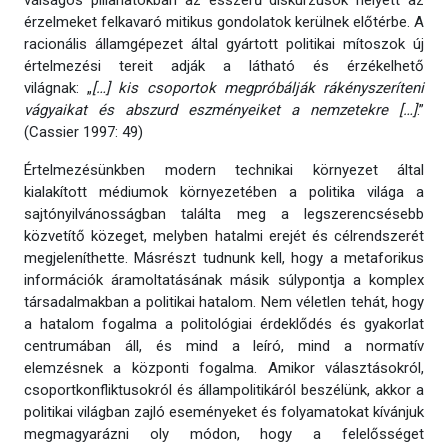
válságos pillanatokban az ésszerű diskurzusok helyett az
érzelmeket felkavaró mitikus gondolatok kerülnek előtérbe. A
racionális államgépezet által gyártott politikai mítoszok új
értelmezési tereit adják a látható és érzékelhető
világnak:
„
[…] kis csoportok megpróbálják rákényszeríteni
vágyaikat és abszurd eszményeiket a nemzetekre […]
.”
(Cassier 1997: 49)
Értelmezésünkben modern technikai környezet által
kialakított médiumok környezetében a politika világa a
sajtónyilvánosságban találta meg a legszerencsésebb
közvetítő közeget, melyben hatalmi erejét és célrendszerét
megjeleníthette. Másrészt tudnunk kell, hogy a metaforikus
információk áramoltatásának másik súlypontja a komplex
társadalmakban a politikai hatalom. Nem véletlen tehát, hogy
a hatalom fogalma a politológiai érdeklődés és gyakorlat
centrumában áll, és mind a leíró, mind a normatív
elemzésnek a központi fogalma. Amikor választásokról,
csoportkonfliktusokról és állampolitikáról beszélünk, akkor a
politikai világban zajló eseményeket és folyamatokat kívánjuk
megmagyarázni oly módon, hogy a felelősséget