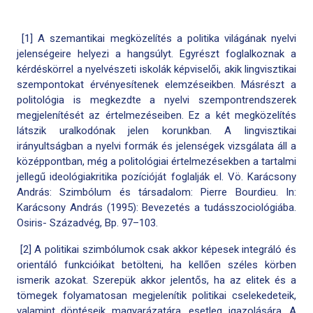
[1] A szemantikai megközelítés a politika világának nyelvi
jelenségeire helyezi a hangsúlyt. Egyrészt foglalkoznak a
kérdéskörrel a nyelvészeti iskolák képviselői, akik lingvisztikai
szempontokat érvényesítenek elemzéseikben. Másrészt a
politológia is megkezdte a nyelvi szempontrendszerek
megjelenítését az értelmezéseiben. Ez a két megközelítés
látszik uralkodónak jelen korunkban. A lingvisztikai
irányultságban a nyelvi formák és jelenségek vizsgálata áll a
középpontban, még a politológiai értelmezésekben a tartalmi
jellegű ideológiakritika pozícióját foglalják el. Vö. Karácsony
András: Szimbólum és társadalom: Pierre Bourdieu. In:
Karácsony András (1995): Bevezetés a tudásszociológiába.
Osiris- Századvég, Bp. 97–103.
[2] A politikai szimbólumok csak akkor képesek integráló és
orientáló funkcióikat betölteni, ha kellően széles körben
ismerik azokat. Szerepük akkor jelentős, ha az elitek és a
tömegek folyamatosan megjelenítik politikai cselekedeteik,
valamint döntéseik magyarázatára, esetleg igazolására. A