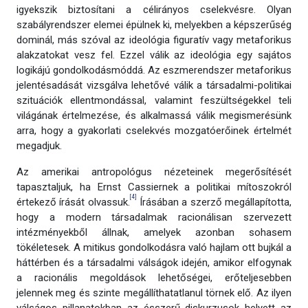
igyekszik biztosítani a célirányos cselekvésre. Olyan
szabályrendszer elemei épülnek ki, melyekben a képszerűség
dominál, más szóval az ideológia figuratív vagy metaforikus
alakzatokat vesz fel. Ezzel válik az ideológia egy sajátos
logikájú gondolkodásmóddá. Az eszmerendszer metaforikus
jelentésadását vizsgálva lehetővé válik a társadalmi-politikai
szituációk ellentmondással, valamint feszültségekkel teli
világának értelmezése, és alkalmassá válik megismerésünk
arra, hogy a gyakorlati cselekvés mozgatóerőinek értelmét
megadjuk.
Az amerikai antropológus nézeteinek megerősítését
tapasztaljuk, ha Ernst Cassiernek a politikai mítoszokról
[4]
értekező írását olvassuk.
Írásában a szerző megállapította,
hogy a modern társadalmak racionálisan szervezett
intézményekből állnak, amelyek azonban sohasem
tökéletesek. A mitikus gondolkodásra való hajlam ott bujkál a
háttérben és a társadalmi válságok idején, amikor elfogynak
a racionális megoldások lehetőségei, erőteljesebben
jelennek meg és szinte megállíthatatlanul törnek elő. Az ilyen