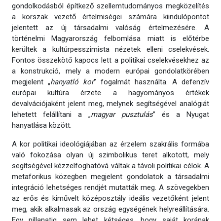
gondolkodásból építkező szellemtudományos megközelítés
a korszak vezető értelmiségei számára kiindulópontot
jelentett az új társadalmi valóság értelmezésére. A
történelmi Magyarország felbomlása miatt is előtérbe
kerültek a kultúrpesszimista nézetek elleni cselekvések.
Fontos összekötő kapocs lett a politikai cselekvésekhez az
a konstrukció, mely a modern európai gondolatkörében
megjelent „
hanyatló kor
” fogalmát használta. A defenzív
európai kultúra érzete a hagyományos értékek
devalvációjaként jelent meg, melynek segítségével analógiát
lehetett felállítani a „
magyar pusztulás
” és a Nyugat
hanyatlása között.
A kor politikai ideológiájában az érzelem szakrális formába
való fokozása olyan új szimbolikus teret alkotott, mely
segítségével kézzelfoghatóvá váltak a távoli politikai célok. A
metaforikus közegben megjelent gondolatok a társadalmi
integráció lehetséges rendjét mutatták meg. A szövegekben
az erős és kiművelt középosztály ideális vezetőként jelent
meg, akik alkalmasak az ország egységének helyreállítására.
Egy pillanatig sem lehet kétséges, hogy saját korának