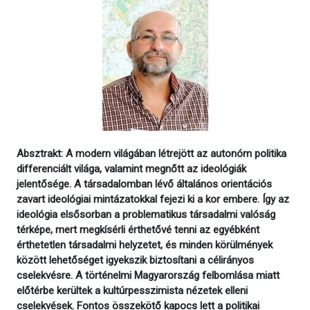
Absztrakt: A modern világában létrejött az autonóm politika
differenciált világa, valamint megnőtt az ideológiák
jelentősége. A társadalomban lévő általános orientációs
zavart ideológiai mintázatokkal fejezi ki a kor embere. Így az
ideológia elsősorban a problematikus társadalmi valóság
térképe, mert megkísérli érthetővé tenni az egyébként
érthetetlen társadalmi helyzetet, és minden körülmények
között lehetőséget igyekszik biztosítani a célirányos
cselekvésre. A történelmi Magyarország felbomlása miatt
előtérbe kerültek a kultúrpesszimista nézetek elleni
cselekvések. Fontos összekötő kapocs lett a politikai