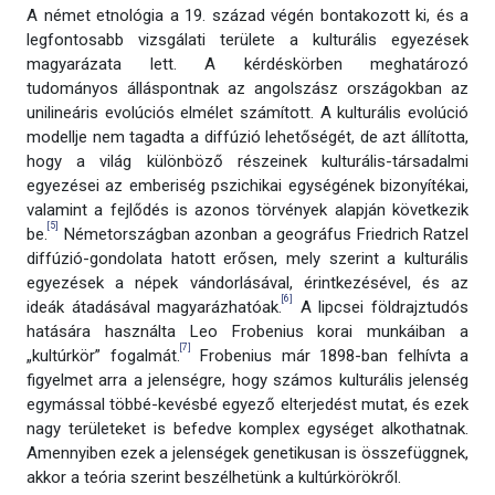
A német etnológia a 19. század végén bontakozott ki, és a
legfontosabb vizsgálati területe a kulturális egyezések
magyarázata lett. A kérdéskörben meghatározó
tudományos álláspontnak az angolszász országokban az
unilineáris evolúciós elmélet számított. A kulturális evolúció
modellje nem tagadta a diffúzió lehetőségét, de azt állította,
hogy a világ különböző részeinek kulturális-társadalmi
egyezései az emberiség pszichikai egységének bizonyítékai,
valamint a fejlődés is azonos törvények alapján következik
[5]
be.
Németországban azonban a geográfus Friedrich Ratzel
diffúzió-gondolata hatott erősen, mely szerint a kulturális
egyezések a népek vándorlásával, érintkezésével, és az
[6]
ideák átadásával magyarázhatóak.
A lipcsei földrajztudós
hatására használta Leo Frobenius korai munkáiban a
[7]
„kultúrkör” fogalmát.
Frobenius már 1898-ban felhívta a
figyelmet arra a jelenségre, hogy számos kulturális jelenség
egymással többé-kevésbé egyező elterjedést mutat, és ezek
nagy területeket is befedve komplex egységet alkothatnak.
Amennyiben ezek a jelenségek genetikusan is összefüggnek,
akkor a teória szerint beszélhetünk a kultúrkörökről.