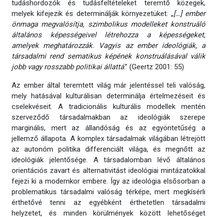
tudáshordozók és tudásfeltételeket teremtő közegek,
melyek kifejezik és determinálják környezetüket:
„
[…] ember
önmaga megvalósítja, szimbolikus modelleket konstruáló
általános képességeivel létrehozza a képességeket,
amelyek meghatározzák. Vagyis az ember ideológiák, a
társadalmi rend sematikus képének konstruálásával válik
jobb vagy rosszabb politikai állattá
.” (Geertz 2001: 55)
Az ember által teremtett világ már jelentéssel teli valóság,
mely hatásával kulturálisan determinálja értelmezéseit és
cselekvéseit. A tradicionális kulturális modellek mentén
szerveződő társadalmakban az ideológiák szerepe
marginális, mert az állandóság és az egyöntetűség a
jellemző állapota. A komplex társadalmak világában létrejött
az autonóm politika differenciált világa, és megnőtt az
ideológiák jelentősége. A társadalomban lévő általános
orientációs zavart és alternativitást ideológiai mintázatokkal
fejezi ki a modernkor embere. Így az ideológia elsősorban a
problematikus társadalmi valóság térképe, mert megkísérli
érthetővé tenni az egyébként érthetetlen társadalmi
helyzetet, és minden körülmények között lehetőséget