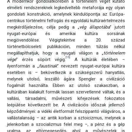
A modernkor gondolatkörében a történelem végét kutató
elméleti rendszereknek legkedveltebb metaforája egy olyan
gondolati konstrukció, amelynek kiindulópontja az Európa-
centrikus történelmi felfogás és egyoldalú kultúraértelmezés
megkérdőjelezése, célja pedig a „
vég állapotába
” jutott
nyugat-európai és amerikai kultúra sorsának
megjövendölése. Végigtekintve a 20. század
történetbölcseleti publikációin, minden túlzás nélkül
megállapíthatjuk, hogy a nyugati világon a „
történelem
[15]
vége
”
érzés söpört végig.
A kultúrák életében –
ilyenformán a „
faustinak
” nevezett nyugat-európai kultúra
esetében is – bekövetkezik a szükségszerű hanyatlás,
melynek utolsó, leszálló ágára Spengler a civilizáció
fogalmát használta. Ebben az utolsó szakaszban, a
kultúrában kialakult formák lassan szervetlenné váltak, és a
vallási, társadalmi, művészeti kifejezések fokozatos
leépülése következett be. A civilizációs időszak jellemző
képződményei: a vidéki életformát felszippantó világváros, a
vallástalanság – az antik korban a sztoicizmus, melynek a
jelenkorban a szocializmus felel meg –, a pénz és a gép
uralma, az eltömegesedés, ahol a művészetek is