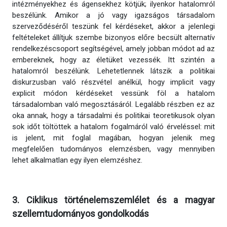
intézményekhez és ágensekhez kötjük; ilyenkor hatalomról
beszélünk. Amikor a jó vagy igazságos társadalom
szerveződéséről teszünk fel kérdéseket, akkor a jelenlegi
feltételeket állítjuk szembe bizonyos előre becsült alternatív
rendelkezéscsoport segítségével, amely jobban módot ad az
embereknek, hogy az életüket vezessék. Itt szintén a
hatalomról beszélünk. Lehetetlennek látszik a politikai
diskurzusban való részvétel anélkül, hogy implicit vagy
explicit módon kérdéseket vessünk föl a hatalom
társadalomban való megosztásáról. Legalább részben ez az
oka annak, hogy a társadalmi és politikai teoretikusok olyan
sok időt töltöttek a hatalom fogalmáról való érveléssel: mit
is jelent, mit foglal magában, hogyan jelenik meg
megfelelően tudományos elemzésben, vagy mennyiben
lehet alkalmatlan egy ilyen elemzéshez.
3. Ciklikus történelemszemlélet és a magyar
szellemtudományos gondolkodás