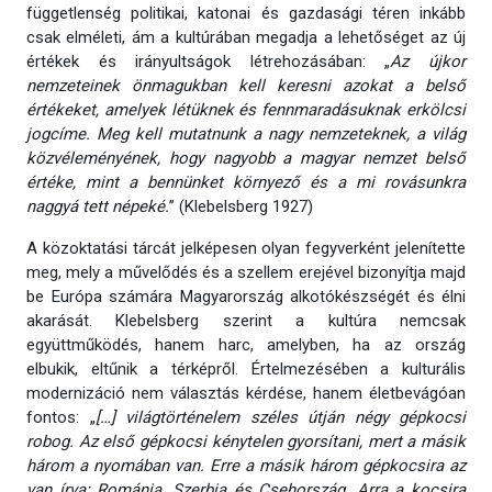
függetlenség politikai, katonai és gazdasági téren inkább
csak elméleti, ám a kultúrában megadja a lehetőséget az új
értékek és irányultságok létrehozásában: „
Az újkor
nemzeteinek önmagukban kell keresni azokat a belső
értékeket, amelyek létüknek és fennmaradásuknak erkölcsi
jogcíme. Meg kell mutatnunk a nagy nemzeteknek, a világ
közvéleményének, hogy nagyobb a magyar nemzet belső
értéke, mint a bennünket környező és a mi rovásunkra
naggyá tett népeké.
” (Klebelsberg 1927)
A közoktatási tárcát jelképesen olyan fegyverként jelenítette
meg, mely a művelődés és a szellem erejével bizonyítja majd
be Európa számára Magyarország alkotókészségét és élni
akarását. Klebelsberg szerint a kultúra nemcsak
együttműködés, hanem harc, amelyben, ha az ország
elbukik, eltűnik a térképről. Értelmezésében a kulturális
modernizáció nem választás kérdése, hanem életbevágóan
fontos: „
[…] világtörténelem széles útján négy gépkocsi
robog. Az első gépkocsi kénytelen gyorsítani, mert a másik
három a nyomában van. Erre a másik három gépkocsira az
van írva: Románia, Szerbia és Csehország. Arra a kocsira