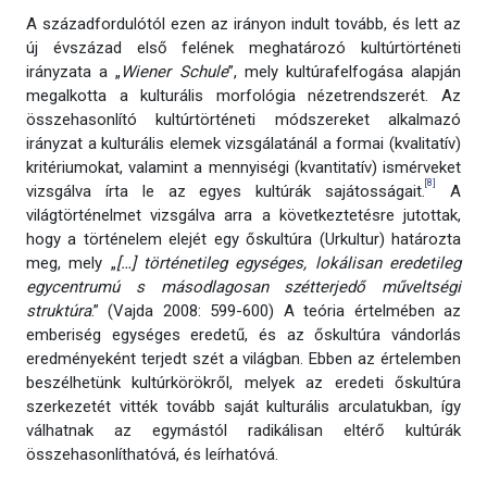
A századfordulótól ezen az irányon indult tovább, és lett az
új évszázad első felének meghatározó kultúrtörténeti
irányzata a „
Wiener Schule
”, mely kultúrafelfogása alapján
megalkotta a kulturális morfológia nézetrendszerét. Az
összehasonlító kultúrtörténeti módszereket alkalmazó
irányzat a kulturális elemek vizsgálatánál a formai (kvalitatív)
kritériumokat, valamint a mennyiségi (kvantitatív) ismérveket
[8]
vizsgálva írta le az egyes kultúrák sajátosságait.
A
világtörténelmet vizsgálva arra a következtetésre jutottak,
hogy a történelem elejét egy őskultúra (Urkultur) határozta
meg, mely „
[…] történetileg egységes, lokálisan eredetileg
egycentrumú s másodlagosan szétterjedő műveltségi
struktúra
.” (Vajda 2008: 599-600) A teória értelmében az
emberiség egységes eredetű, és az őskultúra vándorlás
eredményeként terjedt szét a világban. Ebben az értelemben
beszélhetünk kultúrkörökről, melyek az eredeti őskultúra
szerkezetét vitték tovább saját kulturális arculatukban, így
válhatnak az egymástól radikálisan eltérő kultúrák
összehasonlíthatóvá, és leírhatóvá.