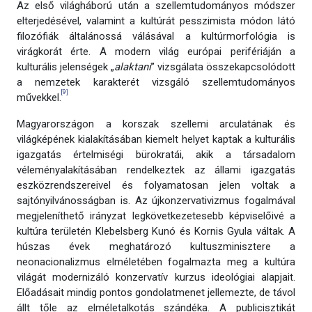
Az első világháború után a szellemtudományos módszer
elterjedésével, valamint a kultúrát pesszimista módon látó
filozófiák általánossá válásával a kultúrmorfológia is
virágkorát érte. A modern világ európai perifériáján a
kulturális jelenségek „
alaktani
” vizsgálata összekapcsolódott
a nemzetek karakterét vizsgáló szellemtudományos
[9]
művekkel.
Magyarországon a korszak szellemi arculatának és
világképének kialakításában kiemelt helyet kaptak a kulturális
igazgatás értelmiségi bürokratái, akik a társadalom
véleményalakításában rendelkeztek az állami igazgatás
eszközrendszereivel és folyamatosan jelen voltak a
sajtónyilvánosságban is. Az újkonzervativizmus fogalmával
megjeleníthető irányzat legkövetkezetesebb képviselőivé a
kultúra területén Klebelsberg Kunó és Kornis Gyula váltak. A
húszas évek meghatározó kultuszminisztere a
neonacionalizmus elméletében fogalmazta meg a kultúra
világát modernizáló konzervatív kurzus ideológiai alapjait.
Előadásait mindig pontos gondolatmenet jellemezte, de távol
állt tőle az elméletalkotás szándéka. A publicisztikát