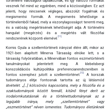
történelmi valóságból táplálkoznak, és így változó formákat
vesznek fel mind az egyénben, mind a közösségben. Ez azt
jelenti, hogy nincsenek végleges, abszolút fogalmak és
megismerési formák. A megismerés lehetősége a
történelemből fakad, mely a viszonylagosságot teremti meg,
és a valóság megértésének lehetőségét adja. A történelmi
hangulat (megérzés) és a megértés vált filozófiai
[11]
rendszerének központi elemévé.
Kornis Gyula a szellemtörténeti irányzat élére állt, mikor az
1921-ben alapított Minerva Társaság elnöke lett, s a
társaság folyóiratában, a Minervában fontos eszmetörténeti
tanulmányokat jelentetett meg. A klebelsbergi
konszolidációs kultúrpolitika preferenciarendszerében is
[12]
fontos szerephez jutott a szellemtörténet.
A korszak
tudományos elitje fontosnak tartotta az új látásmód
átvételét: „
[…] kölcsönös kapcsolatra, mely a filozófia és a
szaktudományok között fennáll, kitűnő fényt derít az
irodalomkutatásnak és a történettudománynak az a
legújabb iránya, mely „szellemtörténet” vagy
„eszmetörténet” néven ismeretes. Tudományos életünknek