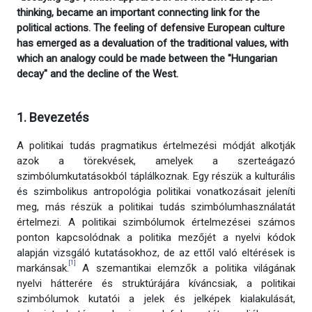
thinking, became an important connecting link for the
political actions. The feeling of defensive European culture
has emerged as a devaluation of the traditional values, with
which an analogy could be made between the "Hungarian
decay" and the decline of the West.
1. Bevezetés
A politikai tudás pragmatikus értelmezési módját alkotják
azok a törekvések, amelyek a szerteágazó
szimbólumkutatásokból táplálkoznak. Egy részük a kulturális
és szimbolikus antropológia politikai vonatkozásait jeleníti
meg, más részük a politikai tudás szimbólumhasználatát
értelmezi. A politikai szimbólumok értelmezései számos
ponton kapcsolódnak a politika mezőjét a nyelvi kódok
alapján vizsgáló kutatásokhoz, de az ettől való eltérések is
[1]
markánsak.
A szemantikai elemzők a politika világának
nyelvi hátterére és struktúrájára kíváncsiak, a politikai
szimbólumok kutatói a jelek és jelképek kialakulását,