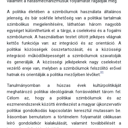
valamint a hatásmechanizmusuk folyamatát ragadják meg.
A politika életében a szimbólumok használata általános
jelenség, és bár sokféle lehetőség van a politikai tartalmak
szimbolikus megjelenítésére, láthatóan három nagyobb
egységet különíthetünk el: a tárgyi, a cselekvési és a fogalmi
szimbólumok. A használatban testet öltött jelképes világnak
kettős funkciója van: az integráció és az orientáció. A
politikai közösségek összetartozását, és a közösségi
integráció működőképességét a szimbólumok szavatolják
és generálják. A közösségi jelképeknek nagy cselekvést
vezérlő ereje van, melyben a szimbólumok felszólító erővel
[2]
hatnak és orientálják a politika mezőjében lévőket.
Tanulmányomban a húszas évek kultúrpolitikáját
meghatározó politikai ideológiának forrásvidékét tárom fel.
Célom az, hogy a politikai szimbólumok és az
eszmerendszerek közötti érintkezést a magyar újkonzervatív
politikai gondolkodás kapcsolatán keresztül mutassam be.
Írásomban bemutatom a történelem folyamatát ciklikusan
leíró gondolatkör kialakulását, valamint továbbélését a