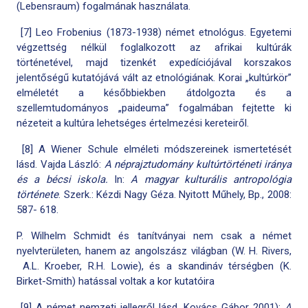
(Lebensraum) fogalmának használata.
[7] Leo Frobenius (1873-1938) német etnológus. Egyetemi
végzettség nélkül foglalkozott az afrikai kultúrák
történetével, majd tizenkét expedíciójával korszakos
jelentőségű kutatójává vált az etnológiának. Korai „kultúrkör”
elméletét a későbbiekben átdolgozta és a
szellemtudományos „paideuma” fogalmában fejtette ki
nézeteit a kultúra lehetséges értelmezési kereteiről.
[8] A Wiener Schule elméleti módszereinek ismertetését
lásd. Vajda László:
A néprajztudomány kultúrtörténeti iránya
és a bécsi iskola.
In:
A magyar kulturális antropológia
története
. Szerk.: Kézdi Nagy Géza. Nyitott Műhely, Bp., 2008:
587- 618.
P. Wilhelm Schmidt és tanítványai nem csak a német
nyelvterületen, hanem az angolszász világban (W. H. Rivers,
A.L. Kroeber, R.H. Lowie), és a skandináv térségben (K.
Birket-Smith) hatással voltak a kor kutatóira
[9] A német nemzeti jellegről lásd. Kovács Gábor 2001):
A