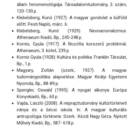
állam fenomenológiája. Társadalomtudomány, 3. szám,
120-130.p.
Klebelsberg, Kunó (1927): A magyar gondolat a külföld
előtt. Pesti Napló, márc. 6.
Klebelsberg, Kunó (1929): Neonacionalizmus.
Athenaeum Kiadó, Bp., 245-248.p.
Kornis, Gyula (1917): A filozófia korszerű problémái.
Athenaeum, 3. kötet, 239.p.
Kornis Gyula (1928): Kultúra és politika. Franklin Társulat,
Bp., 1.p.
Magyary, Zoltán (szerk., 1927): A magyar
tudománypolitika alapvetése. Magyar Királyi Egyetemi
Nyomda, Bp., 88-89.p.
Spengler, Oswald (1995): A nyugat alkonya. Európa
Könyvkiadó, Bp., 60.p.
Vajda, László (2008): A néprajztudomány kultúrtörténeti
iránya és a bécsi iskola. In: A magyar kulturális
antropológia története. Szerk.: Kézdi Nagy Géza. Nyitott
Műhely Kiadó, Bp., 587- 618.p.