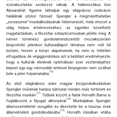
szórakoztatási eszközzé válnak. A hellenisztikus kori
Alexandriát figyelve láthatjuk egy világvárosi civilizáció
halálának utolsó fázisait. Spengler a megmásíthatatlan
„sorseszme”
munkálkodásának felismerését, mely elvezet a
világ helyes értelmezéséhez, az egyetlen követhető
magatartásban, a filozófiai szkepticizmusban jelölte meg. A
német történész gondolatrendszerből mozaikszerűen
kirajzolódó jelenkori kultúraállapot látványa nem volt túl
biztató, hiszen a könyv alapelveinek, ha nem is feltétlen
elfogadása, de végiggondolása azt a belátást eredményezte,
hogy a kultúrák életének optimálisan ezer esztendejéhez
képest egy-egy nemzedék tetteivel lényegesen nem szólhat
[16]
bele a jelen folyamataiba.
Az első világháború utáni magyar közgondolkodásban
Spengler művének hatása túlmutat minden más történeti és
[17]
filozófiai munkán.
Többek között a fiatal Horváth Barna is
[18]
foglalkozott a Nyugat alkonyával.
Munkájában Spengler
államszemléletét vizsgálta és illesztette be a húszas évek
[19]
államelméleti gondolkodásába.
Horváth írásában vitába