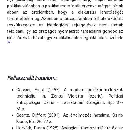
politikai világában a politikai metaforák érvényességgel bírtak
abban az értelemben, hogy a diskurzus lehetőségét
teremtették meg. Azonban a társadalomban felhalmozódott
feszültségeket az ideologikus fejtegetések nem tudták
feloldani, így az országot nyomasztó társadalmi gondok az
idő előrehaladtával egyre radikálisabb megoldásokat szültek.
[20]
Felhasznált irodalom:
Cassier, Ernst (1997): A modern politikai mítoszok
technikája. In: Zentai Violetta (szerk.): Politikai
antropológia. Osiris – Láthatatlan Kollégium, Bp., 37-
51.p.
Geertz, Cliffort (2001): Az értelmezés hatalma
.
Osiris
Kiadó, Bp., 26-72.p.
Horváth, Barna (1925): Spengler államszemlélete és az