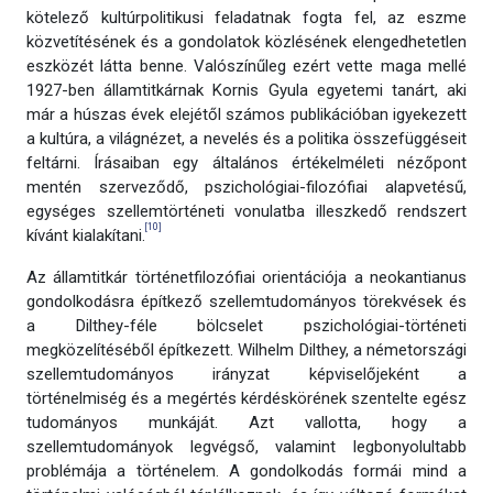
kötelező kultúrpolitikusi feladatnak fogta fel, az eszme
közvetítésének és a gondolatok közlésének elengedhetetlen
eszközét látta benne. Valószínűleg ezért vette maga mellé
1927-ben államtitkárnak Kornis Gyula egyetemi tanárt, aki
már a húszas évek elejétől számos publikációban igyekezett
a kultúra, a világnézet, a nevelés és a politika összefüggéseit
feltárni. Írásaiban egy általános értékelméleti nézőpont
mentén szerveződő, pszichológiai-filozófiai alapvetésű,
egységes szellemtörténeti vonulatba illeszkedő rendszert
[10]
kívánt kialakítani.
Az államtitkár történetfilozófiai orientációja a neokantianus
gondolkodásra építkező szellemtudományos törekvések és
a Dilthey-féle bölcselet pszichológiai-történeti
megközelítéséből építkezett. Wilhelm Dilthey, a németországi
szellemtudományos irányzat képviselőjeként a
történelmiség és a megértés kérdéskörének szentelte egész
tudományos munkáját. Azt vallotta, hogy a
szellemtudományok legvégső, valamint legbonyolultabb
problémája a történelem. A gondolkodás formái mind a