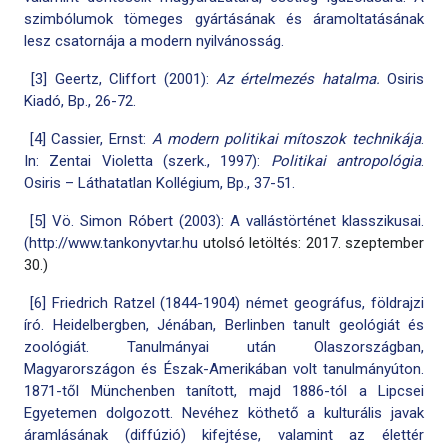
szimbólumok tömeges gyártásának és áramoltatásának
lesz csatornája a modern nyilvánosság.
[3] Geertz, Cliffort (2001):
Az értelmezés hatalma.
Osiris
Kiadó, Bp., 26-72.
[4] Cassier, Ernst:
A modern politikai mítoszok technikája
.
In: Zentai Violetta (szerk., 1997):
Politikai antropológia
.
Osiris – Láthatatlan Kollégium, Bp., 37-51.
[5] Vö. Simon Róbert (2003): A vallástörténet klasszikusai.
(
http://www.tankonyvtar.hu
utolsó letöltés: 2017. szeptember
30.)
[6] Friedrich Ratzel (1844-1904) német geográfus, földrajzi
író. Heidelbergben, Jénában, Berlinben tanult geológiát és
zoológiát. Tanulmányai után Olaszországban,
Magyarországon és Észak-Amerikában volt tanulmányúton.
1871-től Münchenben tanított, majd 1886-tól a Lipcsei
Egyetemen dolgozott. Nevéhez köthető a kulturális javak
áramlásának (diffúzió) kifejtése, valamint az élettér