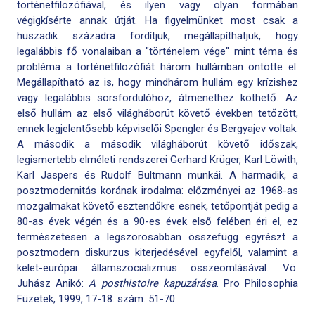
történetfilozófiával, és ilyen vagy olyan formában
végigkísérte annak útját. Ha figyelmünket most csak a
huszadik századra fordítjuk, megállapíthatjuk, hogy
legalábbis fő vonalaiban a "történelem vége" mint téma és
probléma a történetfilozófiát három hullámban öntötte el.
Megállapítható az is, hogy mindhárom hullám egy krízishez
vagy legalábbis sorsfordulóhoz, átmenethez köthető. Az
első hullám az első világháborút követő években tetőzött,
ennek legjelentősebb képviselői Spengler és Bergyajev voltak.
A második a második világháborút követő időszak,
legismertebb elméleti rendszerei Gerhard Krüger, Karl Löwith,
Karl Jaspers és Rudolf Bultmann munkái. A harmadik, a
posztmodernitás korának irodalma: előzményei az 1968-as
mozgalmakat követő esztendőkre esnek, tetőpontját pedig a
80-as évek végén és a 90-es évek első felében éri el, ez
természetesen a legszorosabban összefügg egyrészt a
posztmodern diskurzus kiterjedésével egyfelől, valamint a
kelet-európai államszocializmus összeomlásával. Vö.
Juhász Anikó:
A posthistoire kapuzárása
. Pro Philosophia
Füzetek, 1999, 17-18. szám. 51-70.