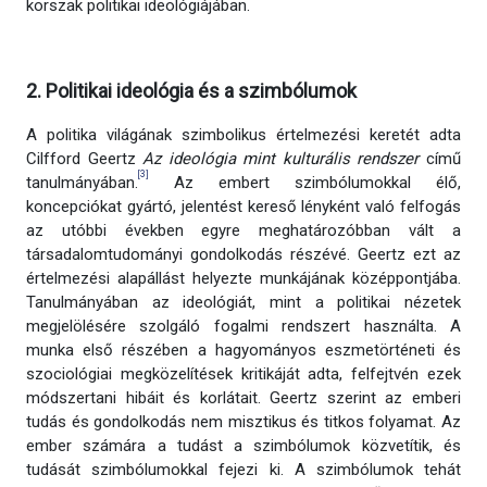
korszak politikai ideológiájában.
2. Politikai ideológia és a szimbólumok
A politika világának szimbolikus értelmezési keretét adta
Cilfford Geertz
Az ideológia mint kulturális rendszer
című
[3]
tanulmányában.
Az embert szimbólumokkal élő,
koncepciókat gyártó, jelentést kereső lényként való felfogás
az utóbbi években egyre meghatározóbban vált a
társadalomtudományi gondolkodás részévé. Geertz ezt az
értelmezési alapállást helyezte munkájának középpontjába.
Tanulmányában az ideológiát, mint a politikai nézetek
megjelölésére szolgáló fogalmi rendszert használta. A
munka első részében a hagyományos eszmetörténeti és
szociológiai megközelítések kritikáját adta, felfejtvén ezek
módszertani hibáit és korlátait. Geertz szerint az emberi
tudás és gondolkodás nem misztikus és titkos folyamat. Az
ember számára a tudást a szimbólumok közvetítik, és
tudását szimbólumokkal fejezi ki. A szimbólumok tehát