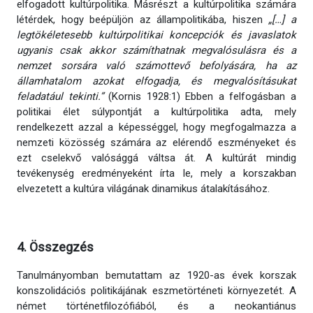
elfogadott kultúrpolitika. Másrészt a kultúrpolitika számára
létérdek, hogy beépüljön az állampolitikába, hiszen
„[…] a
legtökéletesebb kultúrpolitikai koncepciók és javaslatok
ugyanis csak akkor számíthatnak megvalósulásra és a
nemzet sorsára való számottevő befolyására, ha az
államhatalom azokat elfogadja, és megvalósításukat
feladatául tekinti.”
(Kornis 1928:1) Ebben a felfogásban a
politikai élet súlypontját a kultúrpolitika adta, mely
rendelkezett azzal a képességgel, hogy megfogalmazza a
nemzeti közösség számára az elérendő eszményeket és
ezt cselekvő valósággá váltsa át. A kultúrát mindig
tevékenység eredményeként írta le, mely a korszakban
elvezetett a kultúra világának dinamikus átalakításához.
4. Összegzés
Tanulmányomban bemutattam az 1920-as évek korszak
konszolidációs politikájának eszmetörténeti környezetét. A
német történetfilozófiából, és a neokantiánus