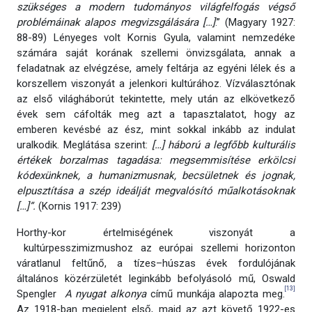
szükséges a modern tudományos világfelfogás végső
problémáinak alapos megvizsgálására […]
.” (Magyary 1927:
88-89) Lényeges volt Kornis Gyula, valamint nemzedéke
számára saját korának szellemi önvizsgálata, annak a
feladatnak az elvégzése, amely feltárja az egyéni lélek és a
korszellem viszonyát a jelenkori kultúrához. Vízválasztónak
az első világháborút tekintette, mely után az elkövetkező
évek sem cáfolták meg azt a tapasztalatot, hogy az
emberen kevésbé az ész, mint sokkal inkább az indulat
uralkodik. Meglátása szerint:
[…] háború a legfőbb kulturális
értékek borzalmas tagadása: megsemmisítése erkölcsi
kódexünknek, a humanizmusnak, becsületnek és jognak,
elpusztítása a szép ideálját megvalósító műalkotásoknak
[…]”.
(Kornis 1917: 239)
Horthy-kor értelmiségének viszonyát a
kultúrpesszimizmushoz az európai szellemi horizonton
váratlanul feltűnő, a tízes–húszas évek fordulójának
általános közérzületét leginkább befolyásoló mű, Oswald
[13]
Spengler
A nyugat alkonya
című munkája alapozta meg.
Az 1918-ban megjelent első, majd az azt követő 1922-es