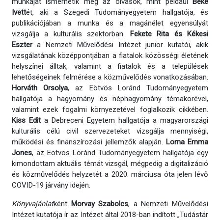
munkáját ismerhetik meg az olvasók, mint például
Beke
Ivett
ét, aki a Szegedi Tudományegyetem hallgatója, és
publikációjában a munka és a magánélet egyensúlyát
vizsgálja a kulturális szektorban.
Fekete Rita és Kékesi
Eszter
a Nemzeti Művelődési Intézet junior kutatói, akik
vizsgálatának középpontjában a fiatalok közösségi életének
helyszínei álltak, valamint a fiatalok és a települések
lehetőségeinek felmérése a közművelődés vonatkozásában.
Horváth Orsolya
, az Eötvös Loránd Tudományegyetem
hallgatója a hagyomány és néphagyomány témakörével,
valamint ezek fogalmi környezetével foglalkozik cikkében.
Kiss Edit
a Debreceni Egyetem hallgatója a magyarországi
kulturális célú civil szervezeteket vizsgálja mennyiségi,
működési és finanszírozási jellemzők alapján.
Lorna Emma
Jones
, az Eötvös Loránd Tudományegyetem hallgatója egy
kimondottam aktuális témát vizsgál, mégpedig a digitalizáció
és közművelődés helyzetét a 2020. márciusa óta jelen lévő
COVID-19 járvány idején.
Könyvajánlat
ként
Morvay Szabolcs
, a Nemzeti Művelődési
Intézet kutatója ír az Intézet által 2018-ban indított „Tudástár