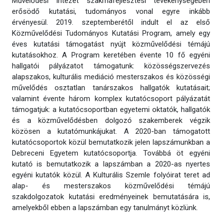
Művelődési Intézet szakmafejlesztési tevékenységében
erősödő kutatási, tudományos vonal egyre inkább
érvényesül. 2019. szeptemberétől indult el az első
Közművelődési Tudományos Kutatási Program, amely egy
éves kutatási támogatást nyújt közművelődési témájú
kutatásokhoz. A Program keretében évente 10 fő egyéni
hallgatói pályázatot támogatunk: közösségszervezés
alapszakos, kulturális mediáció mesterszakos és közösségi
művelődés osztatlan tanárszakos hallgatók kutatásait;
valamint évente három komplex kutatócsoport pályázatát
támogatjuk: a kutatócsoportban egyetemi oktatók, hallgatók
és a közművelődésben dolgozó szakemberek végzik
közösen a kutatómunkájukat. A 2020-ban támogatott
kutatócsoportok közül bemutatkozik jelen lapszámunkban a
Debreceni Egyetem kutatócsoportja. Továbbá öt egyéni
kutató is bemutatkozik a lapszámban a 2020-as nyertes
egyéni kutatók közül. A Kulturális Szemle folyóirat teret ad
alap- és mesterszakos közművelődési témájú
szakdolgozatok kutatási eredményeinek bemutatására is,
amelyekből ebben a lapszámban egy tanulmányt közlünk.