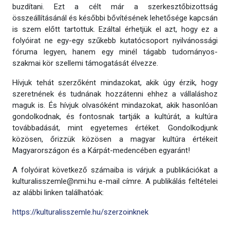
buzdítani. Ezt a célt már a szerkesztőbizottság
összeállításánál és későbbi bővítésének lehetősége kapcsán
is szem előtt tartottuk. Ezáltal érhetjük el azt, hogy ez a
folyóirat ne egy-egy szűkebb kutatócsoport nyilvánossági
fóruma legyen, hanem egy minél tágabb tudományos-
szakmai kör szellemi támogatását élvezze.
Hívjuk tehát szerzőként mindazokat, akik úgy érzik, hogy
szeretnének és tudnának hozzátenni ehhez a vállaláshoz
maguk is. És hívjuk olvasóként mindazokat, akik hasonlóan
gondolkodnak, és fontosnak tartják a kultúrát, a kultúra
továbbadását, mint egyetemes értéket. Gondolkodjunk
közösen, őrizzük közösen a magyar kultúra értékeit
Magyarországon és a Kárpát-medencében egyaránt!
A folyóirat következő számaiba is várjuk a publikációkat a
kulturalisszemle@nmi.hu e-mail címre. A publikálás feltételei
az alábbi linken találhatóak:
https://kulturalisszemle.hu/szerzoinknek