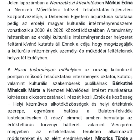
Jelen lapszámban a
Nemzetközi kitekintés
ben
Márkus Edina
a Nemzeti Művelődési Intézet felsőoktatás-fejlesztési
központvezetője, a Debreceni Egyetem adjunktusa kutatása
pedig az erdélyi magyar kulturális intézményrendszerre
vonatkozik a 2000. és 2020. közötti időszakban. A tanulmány
hátterében az erdélyi kulturális intézményrendszer helyzetét
feltárni kívánó kutatás áll. Ennek a célja, hogy megvizsgálják
a kulturális intézmények személyi és működési feltételeinek
helyzetét Erdélyben.
A
Hazai tudományos műhely
ben az ország különböző
pontjain működő felsőoktatási intézmények oktatói, kutatói,
valamint kulturális szakemberek publikálnak.
Bánkutiné
Mihalcsik Márta
a Nemzeti Művelődési Intézet munkatársa
kétrészes cikksorozatának I. részét közli „Érték és közösség
– Helyi kézműves alkotóközösségek és helyi értéktárak
szerepe, egymásra hatása a Balaton-felvidéki
kistelepüléseken (I. rész)” címmel, amiben bemutatja az
értékfeltárás törvényi hátterét, valamint Veszprém
megyében az értékfeltárás területén alkalmazott
módszereket és az elért eredményeket.
Minorics Tünde
a