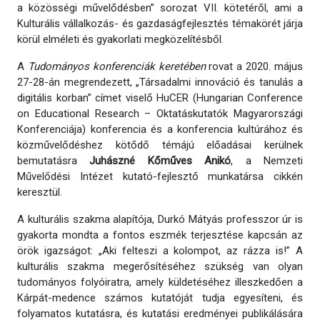
a közösségi művelődésben” sorozat VII. kötetéről, ami a
Kulturális vállalkozás- és gazdaságfejlesztés témakörét járja
körül elméleti és gyakorlati megközelítésből.
A
Tudományos konferenciák keretében
rovat a 2020. május
27-28-án megrendezett, „Társadalmi innováció és tanulás a
digitális korban” címet viselő HuCER (Hungarian Conference
on Educational Research – Oktatáskutatók Magyarországi
Konferenciája) konferencia és a konferencia kultúrához és
közművelődéshez kötődő témájú előadásai kerülnek
bemutatásra
Juhászné Kőműves Anikó
, a Nemzeti
Művelődési Intézet kutató-fejlesztő munkatársa cikkén
keresztül.
A kulturális szakma alapítója, Durkó Mátyás professzor úr is
gyakorta mondta a fontos eszmék terjesztése kapcsán az
örök igazságot: „Aki felteszi a kolompot, az rázza is!” A
kulturális szakma megerősítéséhez szükség van olyan
tudományos folyóiratra, amely küldetéséhez illeszkedően a
Kárpát-medence számos kutatóját tudja egyesíteni, és
folyamatos kutatásra, és kutatási eredményei publikálására