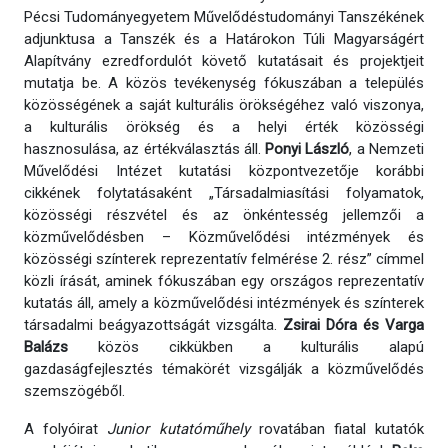
Pécsi Tudományegyetem Művelődéstudományi Tanszékének
adjunktusa a Tanszék és a Határokon Túli Magyarságért
Alapítvány ezredfordulót követő kutatásait és projektjeit
mutatja be. A közös tevékenység fókuszában a település
közösségének a saját kulturális örökségéhez való viszonya,
a kulturális örökség és a helyi érték közösségi
hasznosulása, az értékválasztás áll.
Ponyi László
, a Nemzeti
Művelődési Intézet kutatási központvezetője korábbi
cikkének folytatásaként „Társadalmiasítási folyamatok,
közösségi részvétel és az önkéntesség jellemzői a
közművelődésben – Közművelődési intézmények és
közösségi színterek reprezentatív felmérése 2. rész” címmel
közli írását, aminek fókuszában egy országos reprezentatív
kutatás áll, amely a közművelődési intézmények és színterek
társadalmi beágyazottságát vizsgálta.
Zsirai Dóra és Varga
Balázs
közös cikkükben a kulturális alapú
gazdaságfejlesztés témakörét vizsgálják a közművelődés
szemszögéből.
A folyóirat
Junior kutatóműhely
rovatában fiatal kutatók