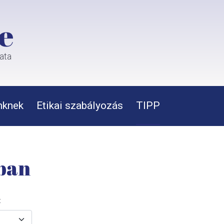
e
rata
nknek
Etikai szabályozás
TIPP
kban
: