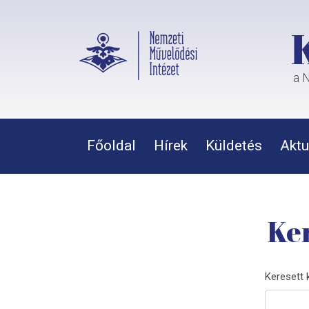
a N
Főoldal
Hírek
Küldetés
Aktu
Ker
Keresett 