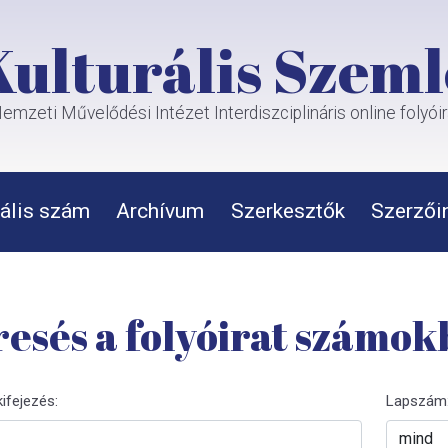
Kulturális Szeml
emzeti Művelődési Intézet Interdiszciplináris online folyói
ális szám
Archívum
Szerkesztők
Szerzői
esés a folyóirat számo
kifejezés:
Lapszám