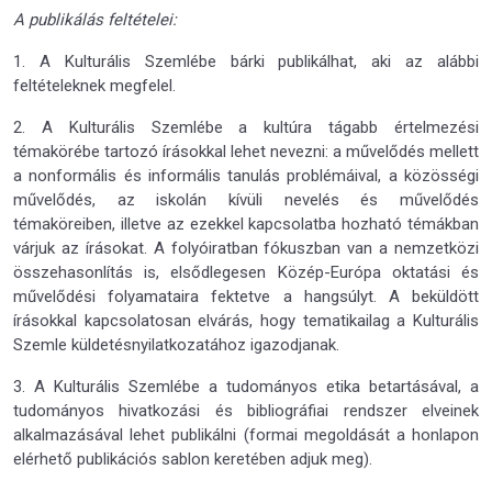
A publikálás feltételei:
1. A Kulturális Szemlébe bárki publikálhat, aki az alábbi
feltételeknek megfelel.
2. A Kulturális Szemlébe a kultúra tágabb értelmezési
témakörébe tartozó írásokkal lehet nevezni: a művelődés mellett
a nonformális és informális tanulás problémáival, a közösségi
művelődés, az iskolán kívüli nevelés és művelődés
témaköreiben, illetve az ezekkel kapcsolatba hozható témákban
várjuk az írásokat. A folyóiratban fókuszban van a nemzetközi
összehasonlítás is, elsődlegesen Közép-Európa oktatási és
művelődési folyamataira fektetve a hangsúlyt. A beküldött
írásokkal kapcsolatosan elvárás, hogy tematikailag a Kulturális
Szemle küldetésnyilatkozatához igazodjanak.
3. A Kulturális Szemlébe a tudományos etika betartásával, a
tudományos hivatkozási és bibliográfiai rendszer elveinek
alkalmazásával lehet publikálni (formai megoldását a honlapon
elérhető publikációs sablon keretében adjuk meg).