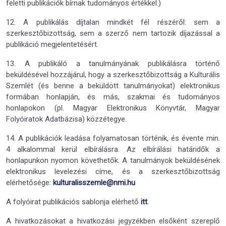
feletti publikációk bírnak tudományos értékkel.)
12. A publikálás díjtalan mindkét fél részéről: sem a
szerkesztőbizottság, sem a szerző nem tartozik díjazással a
publikáció megjelentetésért.
13. A publikáló a tanulmányának publikálásra történő
beküldésével hozzájárul, hogy a szerkesztőbizottság a Kulturális
Szemlét (és benne a beküldött tanulmányokat) elektronikus
formában honlapján, és más, szakmai és tudományos
honlapokon (pl. Magyar Elektronikus Könyvtár, Magyar
Folyóiratok Adatbázisa) közzétegye.
14. A publikációk leadása folyamatosan történik, és évente min.
4 alkalommal kerül elbírálásra. Az elbírálási határidők a
honlapunkon nyomon követhetők. A tanulmányok beküldésének
elektronikus levelezési címe, és a szerkesztőbizottság
elérhetősége:
kulturalisszemle@nmi.hu
A folyóirat publikációs sablonja elérhető
itt
.
A hivatkozásokat a hivatkozási jegyzékben elsőként szereplő