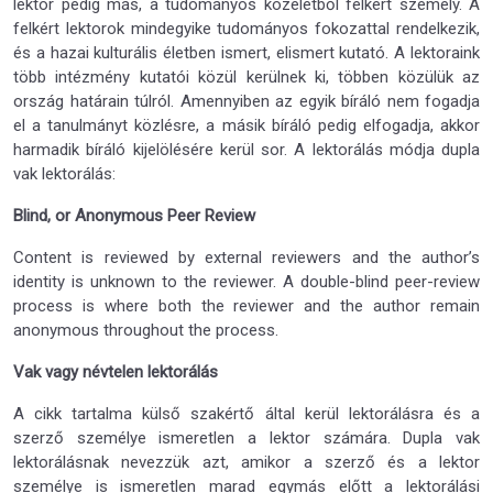
lektor pedig más, a tudományos közéletből felkért személy. A
felkért lektorok mindegyike tudományos fokozattal rendelkezik,
és a hazai kulturális életben ismert, elismert kutató. A lektoraink
több intézmény kutatói közül kerülnek ki, többen közülük az
ország határain túlról. Amennyiben az egyik bíráló nem fogadja
el a tanulmányt közlésre, a másik bíráló pedig elfogadja, akkor
harmadik bíráló kijelölésére kerül sor. A lektorálás módja dupla
vak lektorálás:
Blind, or Anonymous Peer Review
Content is reviewed by external reviewers and the author’s
identity is unknown to the reviewer. A double-blind peer-review
process is where both the reviewer and the author remain
anonymous throughout the process.
Vak vagy névtelen lektorálás
A cikk tartalma külső szakértő által kerül lektorálásra és a
szerző személye ismeretlen a lektor számára. Dupla vak
lektorálásnak nevezzük azt, amikor a szerző és a lektor
személye is ismeretlen marad egymás előtt a lektorálási