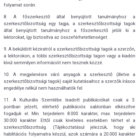
folyamat során.
8. A főszerkesztő által benyújtott tanulmányhoz a
szerkesztőbizottság egy tagja, a szerkesztőbizottsági tagok
által benyújtott tanulmányhoz a főszerkesztő jelöli ki a
lektorokat, így biztosítva az összeférhetetlenséget.
9. A beküldött kéziratról a szerkesztőbizottsági tagok a szerzőn,
a lektorokon, a többi szerkesztőbizottsági tagon vagy a kiadón
kívül semmilyen információt nem tesznek közzé.
10. A megjelenésre váró anyagok a szerkesztő (illetve a
szerkesztőbizottsági tagok) saját kutatásaihoz a szerzők írásos
engedélye nélkül nem használhatók fel.
11. A Kulturális Szemlébe leadott publikációkat csak a 3.
pontban jelzett, elérhető publikációs sablonban elkészítve
fogadjuk el. Min. terjedelem 8.000 karakter, max. terjedelem
30.000 karakter. Ettől csak kivételes esetekben térhet el a
szerkesztőbizottság. (Tájékoztatásul jelezzük, hogy aki
habilitációs folyamatra készül, azok számára a 20.000 karakter