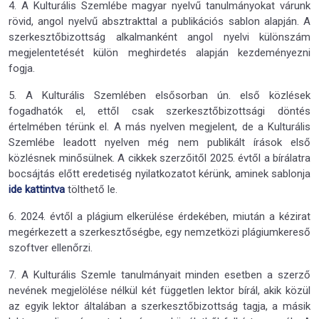
4. A Kulturális Szemlébe magyar nyelvű tanulmányokat várunk
rövid, angol nyelvű absztrakttal a publikációs sablon alapján. A
szerkesztőbizottság alkalmanként angol nyelvi különszám
megjelentetését külön meghirdetés alapján kezdeményezni
fogja.
5. A Kulturális Szemlében elsősorban ún. első közlések
fogadhatók el, ettől csak szerkesztőbizottsági döntés
értelmében térünk el. A más nyelven megjelent, de a Kulturális
Szemlébe leadott nyelven még nem publikált írások első
közlésnek minősülnek. A cikkek szerzőitől 2025. évtől a bírálatra
bocsájtás előtt eredetiség nyilatkozatot kérünk, aminek sablonja
ide kattintva
tölthető le.
6. 2024. évtől a plágium elkerülése érdekében, miután a kézirat
megérkezett a szerkesztőségbe, egy nemzetközi plágiumkereső
szoftver ellenőrzi.
7. A Kulturális Szemle tanulmányait minden esetben a szerző
nevének megjelölése nélkül két független lektor bírál, akik közül
az egyik lektor általában a szerkesztőbizottság tagja, a másik