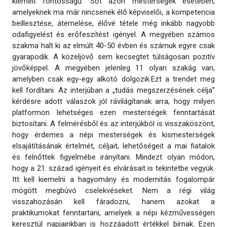
kiemelt fontosságú. Sőt azon mesterségek esetében,
amelyeknek ma már nincsenek élő képviselői, a kompetencia
beillesztése, átemelése, élővé tétele még inkább nagyobb
odafigyelést és erőfeszítést igényel. A megyében számos
szakma halt ki az elmúlt 40-50 évben és számuk egyre csak
gyarapodik. A közeljövő sem kecsegtet túlságosan pozitív
jövőképpel. A megyében jelenleg 11 olyan szakág van,
amelyben csak egy-egy alkotó dolgozik.Ezt a trendet meg
kell fordítani. Az interjúban a „tudás megszerzésének célja”
kérdésre adott válaszok jól rávilágítanak arra, hogy milyen
platformon lehetséges ezen mesterségek fenntartását
biztosítani. A felmérésből és az interjúkból is visszaköszönt,
hogy érdemes a népi mesterségek és kismesterségek
elsajátításának értelmét, céljait, lehetőségeit a mai fiatalok
és felnőttek figyelmébe irányítani. Mindezt olyan módon,
hogy a 21. század igényeit és elvárásait is tekintetbe vegyük.
Itt kell kiemelni a hagyomány és modernitás fogalompár
mögött megbúvó cselekvéseket. Nem a régi világ
visszahozásán kell fáradozni, hanem azokat a
praktikumokat fenntartani, amelyek a népi kézművességen
keresztül napjainkban is hozzáadott értékkel bírnak. Ezen