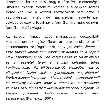
bizonyságot kaptam arról, hogy a kézműves mesterségek
ismerete minden történelmi korban a tudáspiac fontos
eleme volt. Bár a korábbi századokban nem ezzel a
szófordulattal éltek, de napjainkban egyértelműen
beleívódtak ezek a fogalmak a formális, informális és nem-
formális oktatás világába.
Az Európai Tanács 2000 márciusában összeállított
Memorandum az egész életen át tartó tanulásról című
dokumentuma megfogalmazza, hogy
„Az egész életen át
tartó tanulás immár nem csupán az oktatás és a képzés
egyik aspektusa; ennek kell irányító elvvé válnia az ellátás
és a részvétel terén a tanulási helyzetek teljes
kontinuumában. Az elkövetkezendő évtizedben ezt az
elképzelést (víziót) kell a gyakorlatban megvalósítani.
Európa minden lakójának – kivétel nélkül – biztosítani kell
az esélyegyenlőséget, hogy a társadalmi és gazdasági
változás által támasztott igényekhez igazodni tudjanak, és
Európa jövőjének kialakításában aktívan részt
vehessenek.”
(Komenczi, 2001)