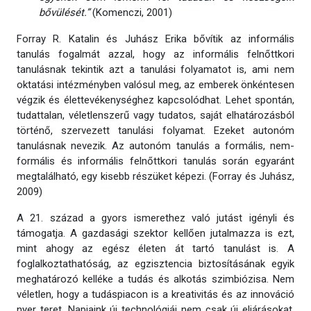
bővülését.”
(Komenczi, 2001)
Forray R. Katalin és Juhász Erika bővítik az informális
tanulás fogalmát azzal, hogy az informális felnőttkori
tanulásnak tekintik azt a tanulási folyamatot is, ami nem
oktatási intézményben valósul meg, az emberek önkéntesen
végzik és élettevékenységhez kapcsolódhat. Lehet spontán,
tudattalan, véletlenszerű vagy tudatos, saját elhatározásból
történő, szervezett tanulási folyamat. Ezeket autonóm
tanulásnak nevezik. Az autonóm tanulás a formális, nem-
formális és informális felnőttkori tanulás során egyaránt
megtalálható, egy kisebb részüket képezi. (Forray és Juhász,
2009)
A 21. század a gyors ismerethez való jutást igényli és
támogatja. A gazdasági szektor kellően jutalmazza is ezt,
mint ahogy az egész életen át tartó tanulást is. A
foglalkoztathatóság, az egzisztencia biztosításának egyik
meghatározó kelléke a tudás és alkotás szimbiózisa. Nem
véletlen, hogy a tudáspiacon is a kreativitás és az innováció
nyer teret. Napjaink új technológiái nem csak új eljárásokat,