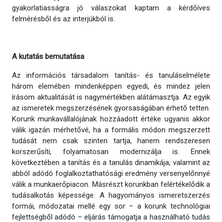
gyakorlatiasságra jó válaszokat kaptam a kérdőíves
felmérésből és az interjúkból is.
A kutatás bemutatása
Az információs társadalom tanítás- és tanuláselmélete
három elemében mindenképpen egyedi, és mindez jelen
írásom aktualitását is nagymértékben alátámasztja. Az egyik
az ismeretek megszerzésének gyorsaságában érhető tetten.
Korunk munkavállalójának hozzáadott értéke ugyanis akkor
válik igazán mérhetővé, ha a formális módon megszerzett
tudását nem csak szinten tartja, hanem rendszeresen
korszerűsíti, folyamatosan modernizálja is. Ennek
következtében a tanítás és a tanulás dinamikája, valamint az
abból adódó foglalkoztathatósági eredmény versenyelőnnyé
válik a munkaerőpiacon. Másrészt korunkban felértékelődik a
tudásalkotás képessége. A hagyományos ismeretszerzés
formái, módozatai mellé egy sor – a korunk technológiai
fejlettségből adódó – eljárás támogatja a használható tudás