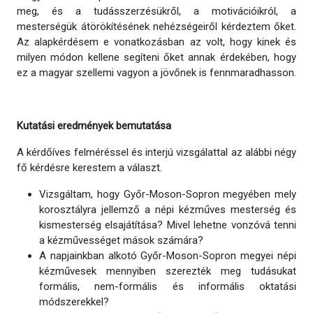
meg, és a tudásszerzésükről, a motivációikról, a
mesterségük átörökítésének nehézségeiről kérdeztem őket.
Az alapkérdésem e vonatkozásban az volt, hogy kinek és
milyen módon kellene segíteni őket annak érdekében, hogy
ez a magyar szellemi vagyon a jövőnek is fennmaradhasson.
Kutatási eredmények bemutatása
A kérdőíves felméréssel és interjú vizsgálattal az alábbi négy
fő kérdésre kerestem a választ.
Vizsgáltam, hogy Győr-Moson-Sopron megyében mely
korosztályra jellemző a népi kézműves mesterség és
kismesterség elsajátítása? Mivel lehetne vonzóvá tenni
a kézművességet mások számára?
A napjainkban alkotó Győr-Moson-Sopron megyei népi
kézművesek mennyiben szerezték meg tudásukat
formális, nem-formális és informális oktatási
módszerekkel?