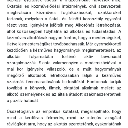
Oktatási és közművelődési intézmények, civil szervezetek
meghívására kézműves foglalkozásokat, szakköröket
tartanak, melyeken a fiatal- és felnőtt korosztály egyaránt
részt vesz. Igényként jelölték meg Alkotóház létrehozását,
ahol közösségben folyhatna az alkotás és tudásátadás. A
kézműves alkotóknak nagyon fontos, hogy a mesterségüket,
illetve kismesterségüket továbbadhassák. Már gyermekkortól
kezdődően a kézműves hagyományok megismertetését, az
alkotás folyamatába történő aktív bevonását
szorgalmazzák. Szinte valamennyien a modernizációval, a
mai kor igényeire válaszoló, de a múlt hagyományait
megőrző alkotások létrehozásában látják a kézműves
szakmák fennmaradásának biztosítékát. Fontosnak tartják
továbbá a könyvek, filmek, oktatási alkalmak mellett az
alkotó személyének és az általa átadott szakmaszeretetnek
a pozitív hatását.
Összefoglalva az empirikus kutatást, megállapítható, hogy
mind a kérdőíves felmérés, mind az interjús vizsgálat
rávilágított arra, hogy az alkotás szeretetének, gyakorlatának