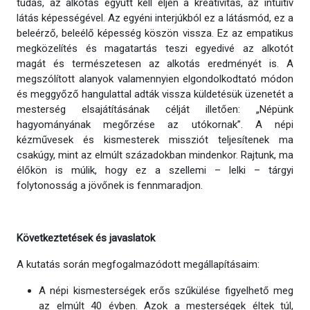
tudás, az alkotás együtt kell éljen a kreativitás, az intuitív
látás képességével. Az egyéni interjúkból ez a látásmód, ez a
beleérző, beleélő képesség köszön vissza. Ez az empatikus
megközelítés és magatartás teszi egyedivé az alkotót
magát és természetesen az alkotás eredményét is. A
megszólított alanyok valamennyien elgondolkodtató módon
és meggyőző hangulattal adták vissza küldetésük üzenetét a
mesterség elsajátításának célját illetően: „Népünk
hagyományának megőrzése az utókornak”. A népi
kézművesek és kismesterek missziót teljesítenek ma
csakúgy, mint az elmúlt századokban mindenkor. Rajtunk, ma
élőkön is múlik, hogy ez a szellemi – lelki – tárgyi
folytonosság a jövőnek is fennmaradjon.
Következtetések és javaslatok
A kutatás során megfogalmazódott megállapításaim:
A népi kismesterségek erős szűkülése figyelhető meg
az elmúlt 40 évben. Azok a mesterségek éltek túl,