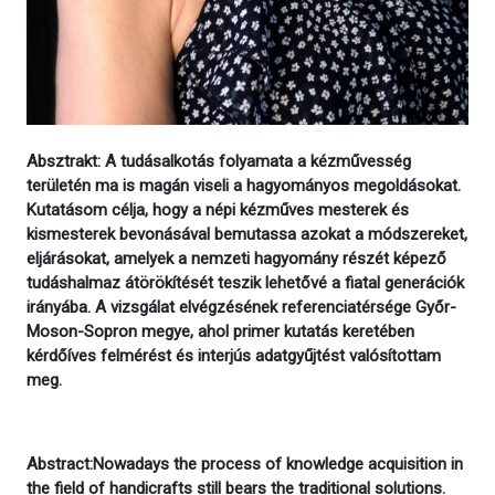
Absztrakt: A tudásalkotás folyamata a kézművesség
területén ma is magán viseli a hagyományos megoldásokat.
Kutatásom célja, hogy a népi kézműves mesterek és
kismesterek bevonásával bemutassa azokat a módszereket,
eljárásokat, amelyek a nemzeti hagyomány részét képező
tudáshalmaz átörökítését teszik lehetővé a fiatal generációk
irányába. A vizsgálat elvégzésének referenciatérsége Győr-
Moson-Sopron megye, ahol primer kutatás keretében
kérdőíves felmérést és interjús adatgyűjtést valósítottam
meg.
Abstract:Nowadays the process of knowledge acquisition in
the field of handicrafts still bears the traditional solutions.