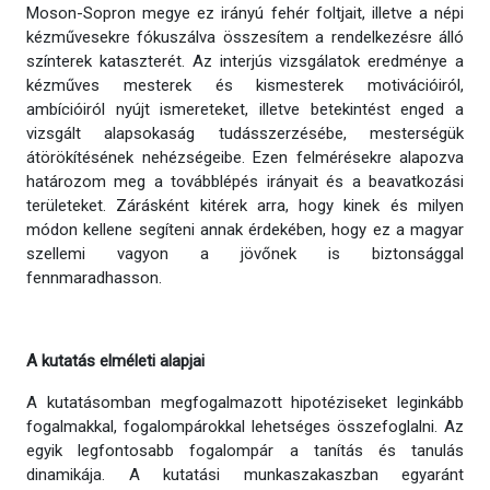
Moson-Sopron megye ez irányú fehér foltjait, illetve a népi
kézművesekre fókuszálva összesítem a rendelkezésre álló
színterek kataszterét. Az interjús vizsgálatok eredménye a
kézműves mesterek és kismesterek motivációiról,
ambícióiról nyújt ismereteket, illetve betekintést enged a
vizsgált alapsokaság tudásszerzésébe, mesterségük
átörökítésének nehézségeibe. Ezen felmérésekre alapozva
határozom meg a továbblépés irányait és a beavatkozási
területeket. Zárásként kitérek arra, hogy kinek és milyen
módon kellene segíteni annak érdekében, hogy ez a magyar
szellemi vagyon a jövőnek is biztonsággal
fennmaradhasson.
A kutatás elméleti alapjai
A kutatásomban megfogalmazott hipotéziseket leginkább
fogalmakkal, fogalompárokkal lehetséges összefoglalni. Az
egyik legfontosabb fogalompár a tanítás és tanulás
dinamikája. A kutatási munkaszakaszban egyaránt