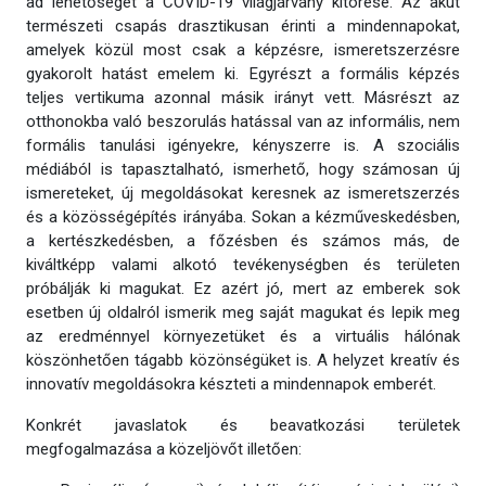
ad lehetőséget a COVID-19 világjárvány kitörése. Az akut
természeti csapás drasztikusan érinti a mindennapokat,
amelyek közül most csak a képzésre, ismeretszerzésre
gyakorolt hatást emelem ki. Egyrészt a formális képzés
teljes vertikuma azonnal másik irányt vett. Másrészt az
otthonokba való beszorulás hatással van az informális, nem
formális tanulási igényekre, kényszerre is. A szociális
médiából is tapasztalható, ismerhető, hogy számosan új
ismereteket, új megoldásokat keresnek az ismeretszerzés
és a közösségépítés irányába. Sokan a kézműveskedésben,
a kertészkedésben, a főzésben és számos más, de
kiváltképp valami alkotó tevékenységben és területen
próbálják ki magukat. Ez azért jó, mert az emberek sok
esetben új oldalról ismerik meg saját magukat és lepik meg
az eredménnyel környezetüket és a virtuális hálónak
köszönhetően tágabb közönségüket is. A helyzet kreatív és
innovatív megoldásokra készteti a mindennapok emberét.
Konkrét javaslatok és beavatkozási területek
megfogalmazása a közeljövőt illetően: