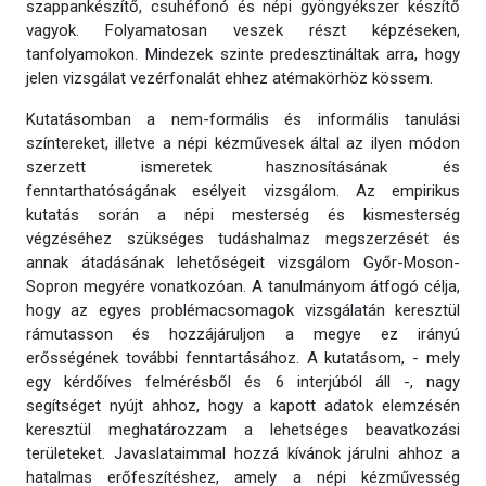
szappankészítő, csuhéfonó és népi gyöngyékszer készítő
vagyok. Folyamatosan veszek részt képzéseken,
tanfolyamokon. Mindezek szinte predesztináltak arra, hogy
jelen vizsgálat vezérfonalát ehhez atémakörhöz kössem.
Kutatásomban a nem-formális és informális tanulási
színtereket, illetve a népi kézművesek által az ilyen módon
szerzett ismeretek hasznosításának és
fenntarthatóságának esélyeit vizsgálom. Az empirikus
kutatás során a népi mesterség és kismesterség
végzéséhez szükséges tudáshalmaz megszerzését és
annak átadásának lehetőségeit vizsgálom Győr-Moson-
Sopron megyére vonatkozóan. A tanulmányom átfogó célja,
hogy az egyes problémacsomagok vizsgálatán keresztül
rámutasson és hozzájáruljon a megye ez irányú
erősségének további fenntartásához. A kutatásom, - mely
egy kérdőíves felmérésből és 6 interjúból áll -, nagy
segítséget nyújt ahhoz, hogy a kapott adatok elemzésén
keresztül meghatározzam a lehetséges beavatkozási
területeket. Javaslataimmal hozzá kívánok járulni ahhoz a
hatalmas erőfeszítéshez, amely a népi kézművesség