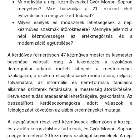
Mi motiválja a népi kézműveseket Győr-Moson-Sopron
megyében? Mire használja a 21. század első
évtizedeiben a megszerzett tudását?
Milyen esélyek és módszerek lehetségesek a népi
kézműves szakmák átörökítésére? Mennyire jellemzi a
népi kézművességet az értékmegőrzés és a
modernizáció együttélése?
A kérdőíves felmérésben 47 kézműves mester és kismester
bevonása valósult meg. A lekérdezés a szokásos
demográfiai adatok mellett kiterjedt a mesterségbeli
szakágakra, a szakma elsajátításának módozataira, céljaira,
folyamatára, az informális és nem-formális tanulásra
alkalmas színterek feltárására, a mesterség átörökítésére,
illetve ezen tudás átadásának lehetőségeire, gyakorlatára. Az
összeállított kérdéscsomagokra adott válaszok a
feldolgozást követően az alábbi eredményeket mutatja.
A vizsgálatban részt vett kézművesek jellemzően a közép-
és az idős korosztályhoz tartoznak, és Győr-Moson-Sopron
megye területéről 20 kézműves szakágat képviselnek. A népi