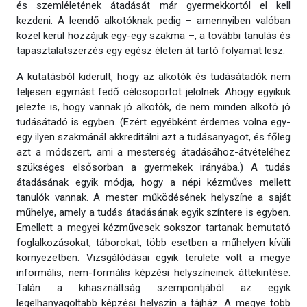
és szemléletének átadását már gyermekkortól el kell
kezdeni. A leendő alkotóknak pedig – amennyiben valóban
közel kerül hozzájuk egy-egy szakma –, a további tanulás és
tapasztalatszerzés egy egész életen át tartó folyamat lesz.
A kutatásból kiderült, hogy az alkotók és tudásátadók nem
teljesen egymást fedő célcsoportot jelölnek. Ahogy egyikük
jelezte is, hogy vannak jó alkotók, de nem minden alkotó jó
tudásátadó is egyben. (Ezért egyébként érdemes volna egy-
egy ilyen szakmánál akkreditálni azt a tudásanyagot, és főleg
azt a módszert, ami a mesterség átadásához-átvételéhez
szükséges elsősorban a gyermekek irányába.) A tudás
átadásának egyik módja, hogy a népi kézműves mellett
tanulók vannak. A mester működésének helyszíne a saját
műhelye, amely a tudás átadásának egyik színtere is egyben.
Emellett a megyei kézművesek sokszor tartanak bemutató
foglalkozásokat, táborokat, több esetben a műhelyen kívüli
környezetben. Vizsgálódásai egyik területe volt a megye
informális, nem-formális képzési helyszíneinek áttekintése.
Talán a kihasználtság szempontjából az egyik
legelhanyagoltabb képzési helyszín a tájház. A megye több