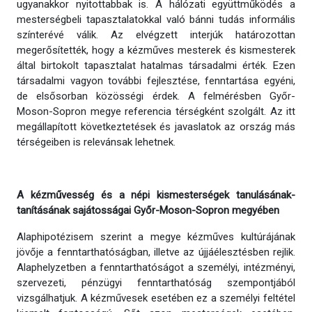
ugyanakkor nyitottabbak is. A hálózati együttműködés a
mesterségbeli tapasztalatokkal való bánni tudás informális
színterévé válik. Az elvégzett interjúk határozottan
megerősítették, hogy a kézműves mesterek és kismesterek
által birtokolt tapasztalat hatalmas társadalmi érték. Ezen
társadalmi vagyon további fejlesztése, fenntartása egyéni,
de elsősorban közösségi érdek. A felmérésben Győr-
Moson-Sopron megye referencia térségként szolgált. Az itt
megállapított következtetések és javaslatok az ország más
térségeiben is relevánsak lehetnek.
A kézművesség és a népi kismesterségek tanulásának-
tanításának sajátosságai Győr-Moson-Sopron megyében
Alaphipotézisem szerint a megye kézműves kultúrájának
jövője a fenntarthatóságban, illetve az újjáélesztésben rejlik.
Alaphelyzetben a fenntarthatóságot a személyi, intézményi,
szervezeti, pénzügyi fenntarthatóság szempontjából
vizsgálhatjuk. A kézművesek esetében ez a személyi feltétel