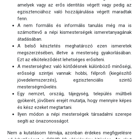
amelyek vagy az erős identitás végett vagy pedig az
egzisztenciához való hozzájárulása végett maradtak
fenn.
A nem formális és informális tanulás még ma is
számottevő a népi kismesterségek ismeretanyagának
átadásában.
A belső késztetés meghatározó ezen ismeretek
megszerzésében, illetve a mesterség gyakorlásában.
Ezt az elköteleződést lehetséges erősíteni.
A mesterséghez való kötődésnek különböző minőségi,
erősségi szintjei vannak: hobbi, félprofi (kiegészítő
jövedelemszerzés), egzisztenciális szintű
mesterségművelés.
Egy nemzet, ország, tájegység, település múltbeli
gyökerét, jövőbeni erejét mutatja, hogy mennyire képes
és kész ezeket megtartani.
Ilyen módon a népi mesterségek társadalmi szerepe
segíti az önazonosságot.
Nem a kutatásom témája, azonban érdekes megfigyelésre