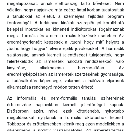
megalapozását, annak élethosszig tartó bővítését. Nem
véletlen, hogy napjainkra már egész fiatal korban tudatosítják
a tanulókkal az életút, a személyes fejlődési program
fontosságát. A tudáspiac kínálati szereplői jól körülírható
belépési inputokat és kimeneti indikátorokat fogalmaznak
meg a formális és a nem-formális képzések esetében. Az
eredményorientált képzések a „tudni, hogy mit” helyett a
„tudni, hogy hogyan” elvére építik jövőképüket. A harmadik
sajátosság, aminek kiemelt jelentőséget tulajdonítok, hogy
felértékelődik az ismeretek hálózati rendszerekből való
kinyerése, alkalmazása, hasznosítása. Az
eredményképzésben az ismeretek szerzésének gyorsasága,
a tudásalkotás képessége, valamint a hálózati eljárások
alkalmazása rendhagyó módon tetten érhető.
Az informális és nem-formális tanulás színtereinek
értelmezése napjainkban kiemelt jelentőséget kapnak.
Elsősorban azért, mivel ezek kötetlenebb, nyitottabb
megoldásokat nyújtanak a formális oktatáshoz képest.
Többször és erőteljesebben jelenik meg ezen modellekben a
sikerélmény, a pozitív visszacsatolás. Az ismeretszerzés