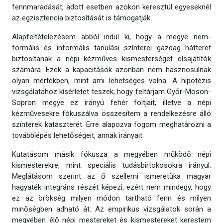
fennmaradását, adott esetben azokon keresztül egyeseknél
az egzisztencia biztosítását is támogatják.
Alapfeltételezésem abból indul ki, hogy a megye nem-
formális és informális tanulási színterei gazdag hátteret
biztosítanak a népi kézműves kismesterséget elsajátítók
számára. Ezek a kapacitások azonban nem hasznosulnak
olyan mértékben, mint ami lehetséges volna. A hipotézis
vizsgálatához kísérletet teszek, hogy feltárjam Győr-Moson-
Sopron megye ez irányú fehér foltjait, illetve a népi
kézművesekre fókuszálva összesítem a rendelkezésre álló
színterek kataszterét. Erre alapozva fogom meghatározni a
továbblépés lehetőségeit, annak irányait.
Kutatásom másik fókusza a megyében működő népi
kismesterekre, mint speciális tudásbirtokosokra irányul.
Meglátásom szerint az ő szellemi ismeretüka magyar
hagyaték integráns részét képezi, ezért nem mindegy, hogy
ez az örökség milyen módon tartható fenn és milyen
minőségben adható át. Az empirikus vizsgálatok során a
megyében élő népi mestereket és kismestereket kerestem