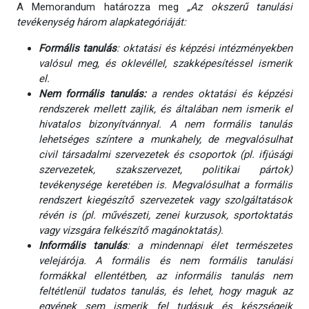
A Memorandum határozza meg
„Az okszerű tanulási
tevékenység három alapkategóriáját:
Formális tanulás
: oktatási és képzési intézményekben
valósul meg, és oklevéllel, szakképesítéssel ismerik
el.
Nem formális tanulás:
a rendes oktatási és képzési
rendszerek mellett zajlik, és általában nem ismerik el
hivatalos bizonyítvánnyal. A nem formális tanulás
lehetséges színtere a munkahely, de megvalósulhat
civil társadalmi szervezetek és csoportok (pl. ifjúsági
szervezetek, szakszervezet, politikai pártok)
tevékenysége keretében is. Megvalósulhat a formális
rendszert kiegészítő szervezetek vagy szolgáltatások
révén is (pl. művészeti, zenei kurzusok, sportoktatás
vagy vizsgára felkészítő magánoktatás).
Informális tanulás
: a mindennapi élet természetes
velejárója. A formális és nem formális tanulási
formákkal ellentétben, az informális tanulás nem
feltétlenül tudatos tanulás, és lehet, hogy maguk az
egyének sem ismerik fel tudásuk és készségeik