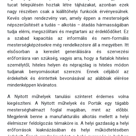
tucat településén hoztak létre tájházakat, azonban ezek
nagy részében csak a kiállítóhelyi funkciók érvényesülnek.
Kevés olyan rendezvény van, amely éppen a mesterségek
népszerűsítését a tudás – alkotás – átadás hármasságában
tudja elérni, megszólítani és megtartani az érdeklődőket. Ez
a szabad kapacitás az informális és nem-formális
mesterségképzésekre még rendelkezésre áll a megyében. Itt
elsősorban a kereslet generálására és szervezési
erőforrásra van szükség, vagyis arra, hogy a fiatalok hiteles
személytől, hiteles helyen és néprajzilag is hiteles módon
tudjanak benyomásokat szerezni. Ennek céljából az
érdekeltek és érintettek bevonásával az alábbiak elérése
mindenképpen kívánatos.
A Nyitott műhelyek tanulási színteret érdemes volna
kiegészíteni. A Nyitott műhelyek és Porták egy tágabb
mesterséghalmazt foglal magában, mint az előbbi.
Megjelenik benne a manufakturális alkotás mellett a helyi
élelmiszer feldolgozás témaköre is. A helyi gazdaság a helyi
erőforrások kiaknázásában és helyi működtetésében