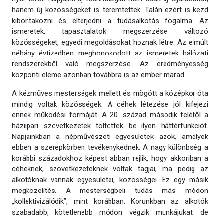
hanem új közösségeket is teremtettek. Talán ezért is kezd
kibontakozni és elterjedni a tudásalkotás fogalma. Az
ismeretek, tapasztalatok megszerzése változó
közösségeket, egyedi megoldásokat hoznak létre. Az elmúlt
néhány évtizedben meghonosodott az ismeretek hálózati
rendszerekből való megszerzése. Az eredményesség
központi eleme azonban továbbra is az ember marad.
A kézműves mesterségek mellett és mögött a középkor óta
mindig voltak közösségek. A céhek létezése jól kifejezi
ennek működési formáját. A 20. század második felétől a
háziipari szövetkezetek töltöttek be ilyen háttérfunkciót.
Napjainkban a népművészeti egyesületek azok, amelyek
ebben a szerepkörben tevékenykednek. A nagy különbség a
korábbi századokhoz képest abban rejlik, hogy akkoriban a
céheknek, szövetkezeteknek voltak tagjai, ma pedig az
alkotóknak vannak egyesületei, közösségei. Ez egy másik
megközelítés. A mesterségbeli tudás más módon
„kollektivizálódik”, mint korábban. Korunkban az alkotók
szabadabb, kötetlenebb módon végzik munkájukat, de