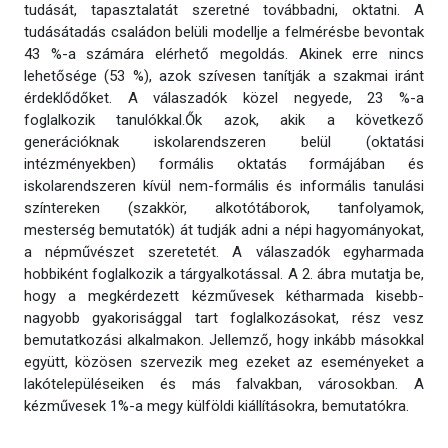
tudását, tapasztalatát szeretné továbbadni, oktatni. A
tudásátadás családon belüli modellje a felmérésbe bevontak
43 %-a számára elérhető megoldás. Akinek erre nincs
lehetősége (53 %), azok szívesen tanítják a szakmai iránt
érdeklődőket. A válaszadók közel negyede, 23 %-a
foglalkozik tanulókkal.Ők azok, akik a következő
generációknak iskolarendszeren belül (oktatási
intézményekben) formális oktatás formájában és
iskolarendszeren kívül nem-formális és informális tanulási
színtereken (szakkör, alkotótáborok, tanfolyamok,
mesterség bemutatók) át tudják adni a népi hagyományokat,
a népművészet szeretetét. A válaszadók egyharmada
hobbiként foglalkozik a tárgyalkotással. A 2. ábra mutatja be,
hogy a megkérdezett kézművesek kétharmada kisebb-
nagyobb gyakorisággal tart foglalkozásokat, rész vesz
bemutatkozási alkalmakon. Jellemző, hogy inkább másokkal
együtt, közösen szervezik meg ezeket az eseményeket a
lakótelepüléseiken és más falvakban, városokban. A
kézművesek 1%-a megy külföldi kiállításokra, bemutatókra.