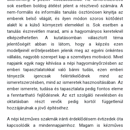
sok esetben boldog átélést jelent a résztvevő számára. A
nem-formális és informális tanulás ösztönösen kinyitja az
emberek belső világát, és ilyen módon szoros kötődést
alakít ki a külső környezeti elemekkel is. Sok esetben a
tanulás észrevétlen marad, ami a hagyományos kereteknél
elképzelhetetlen. A kutatásomban választott téma
jelentőségét abban is látom, hogy a képzés ezen
modelljeinél erőteljesebben jelenik meg az egyéni önkéntes
vállalás, nagyobb szerepet kap a személyes motiváció. Mivel
napjaink egyik nagy kihívása a népi hagyományőrzésben az
emberi tapasztalatokkal való bánni tudás, ezen emberi
tényezők igencsak felértékelődnek mind az
ismeretszerzésben, mind az ismeretek hasznosításában. Az
ember ismerete, tudása és tapasztalata pedig fontos eleme
a fenntartható fejlődésnek. Az ezt szolgáló nevelésben és
oktatásban részt vevők pedig kortól függetlenül
hozzájárulnak a jövő építéséhez.
A népi kézműves szakmák iránti érdeklődésem évtizedek óta
kapcsolódik a mindennapjaimhoz. Magam is kézműves