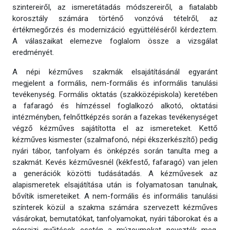
szintereiről, az ismeretátadás módszereiről, a fiatalabb
korosztály számára történő vonzóvá tételről, az
értékmegőrzés és modernizáció együttéléséről kérdeztem.
A válaszaikat elemezve foglalom össze a vizsgálat
eredményét.
A népi kézműves szakmák elsajátításánál egyaránt
megjelent a formális, nem-formális és informális tanulási
tevékenység. Formális oktatás (szakközépiskola) keretében
a fafaragó és hímzéssel foglalkozó alkotó, oktatási
intézményben, felnőttképzés során a fazekas tevékenységet
végző kézműves sajátította el az ismereteket. Kettő
kézműves kismester (szalmafonó, népi ékszerkészítő) pedig
nyári tábor, tanfolyam és önképzés során tanulta meg a
szakmát. Kevés kézművesnél (kékfestő, fafaragó) van jelen
a generációk közötti tudásátadás. A kézművesek az
alapismeretek elsajátítása után is folyamatosan tanulnak,
bővítik ismereteiket. A nem-formális és informális tanulási
színterek közül a szakma számára szervezett kézműves
vásárokat, bemutatókat, tanfolyamokat, nyári táborokat és a
néprajzi gyűjtések esetén a múzeumokat nevezték meg.