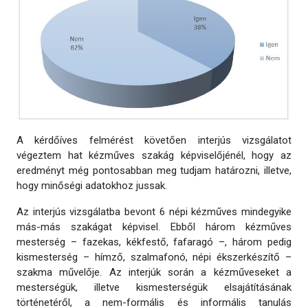
A kérdőíves felmérést követően interjús vizsgálatot
végeztem hat kézműves szakág képviselőjénél, hogy az
eredményt még pontosabban meg tudjam határozni, illetve,
hogy minőségi adatokhoz jussak.
Az interjús vizsgálatba bevont 6 népi kézműves mindegyike
más-más szakágat képvisel. Ebből három kézműves
mesterség – fazekas, kékfestő, fafaragó –, három pedig
kismesterség – hímző, szalmafonó, népi ékszerkészítő –
szakma művelője. Az interjúk során a kézműveseket a
mesterségük, illetve kismesterségük elsajátításának
történetéről, a nem-formális és informális tanulás