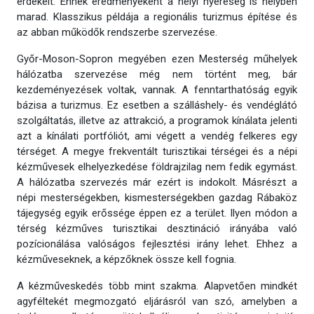
érdekelt. Ennek eredményeként a helyi nyereség is helyben
marad. Klasszikus példája a regionális turizmus építése és
az abban működők rendszerbe szervezése.
Győr-Moson-Sopron megyében ezen Mesterség műhelyek
hálózatba szervezése még nem történt meg, bár
kezdeményezések voltak, vannak. A fenntarthatóság egyik
bázisa a turizmus. Ez esetben a szálláshely- és vendéglátó
szolgáltatás, illetve az attrakció, a programok kínálata jelenti
azt a kínálati portfóliót, ami végett a vendég felkeres egy
térséget. A megye frekventált turisztikai térségei és a népi
kézművesek elhelyezkedése földrajzilag nem fedik egymást.
A hálózatba szervezés már ezért is indokolt. Másrészt a
népi mesterségekben, kismesterségekben gazdag Rábaköz
tájegység egyik erőssége éppen ez a terület. Ilyen módon a
térség kézműves turisztikai desztináció irányába való
pozícionálása valóságos fejlesztési irány lehet. Ehhez a
kézműveseknek, a képzőknek össze kell fognia.
A kézműveskedés több mint szakma. Alapvetően mindkét
agyféltekét megmozgató eljárásról van szó, amelyben a