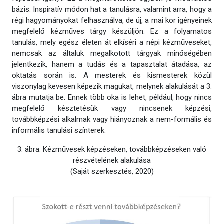
bázis. Inspiratív módon hat a tanulásra, valamint arra, hogy a
régi hagyományokat felhasználva, de új, a mai kor igényeinek
megfelelő kézműves tárgy készüljön. Ez a folyamatos
tanulás, mely egész életen át elkíséri a népi kézműveseket,
nemcsak az általuk megalkotott tárgyak minőségében
jelentkezik, hanem a tudás és a tapasztalat átadása, az
oktatás során is. A mesterek és kismesterek közül
viszonylag kevesen képezik magukat, melynek alakulását a 3.
ábra mutatja be. Ennek több oka is lehet, például, hogy nincs
megfelelő késztetésük vagy nincsenek képzési,
továbbképzési alkalmak vagy hiányoznak a nem-formális és
informális tanulási színterek.
3. ábra: Kézművesek képzéseken, továbbképzéseken való
részvételének alakulása
(Saját szerkesztés, 2020)