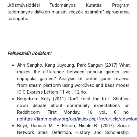
„Közművelődési Tudományos Kutatási Program
tudományos diákköri munkát végzők számára” alprogramja
támogatta.
Felhasznált irodalom:
Ahn Sangho, Kang Juyoung, Park Sangun (2017) What
makes the difference between popular games and
unpopular games? Analysis of online game reviews
from steam platform using word2vec and bass model.
ICIC Express Letters 11 vol., 12 no.
Bergstrom Kelly (2011) Don’t feed the troll: Shutting
down debate about community expectations on
Reddit.com. First Monday, 16 vol., 8 no.
no
https://firstmonday.org/ojs/index.php/fm/article/downl
Boyd, Dannah M. – Ellison, Nicole B. (2007): Social
Network Sites: Definition, History, and Scholarship.