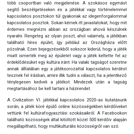
több csoportban való megjelenése. A szokásos egymást
segítő beszélgetéseken és a játékkal vagy történelemmel
kapcsolatos posztokon túl gyakoriak az idegenforgalommal
kapcsolatos posztok. Sokan kérnek itt javaslatokat, hogy mit
érdemes megnézni abban az országban ahová készülnek
nyaralni. Rengeteg az olyan poszt, ahol valamely, a játékban
található híres épület, így például az Országháza előtt
pózolnak. Ezen bejegyzésekből sokszor kiderül, hogy a játék
miatt ismerték meg az épületet vagy a játék keltette fel az
érdeklődésüket egy kultúra iránt. Ha valaki tagságot szeretne
annak álltalában egy a játéksorozattal kapcsolatos kérdést
tesznek fel írásban, amire illik tudni a választ, ha a jelentkező
ténylegesen kedveli a játékot. Mindezek után a tagság
megtartásához be kell tartani a házirendet.
A Civilization VI. játékkal kapcsolatos 2020-as kutatásunk
során, a játék köré épülő online közösségekben kérdőíveket
vettünk fel kultúrafogyasztási szokásaikról. A Facebookon
található közösségek által kitöltött közel 500 kérdőív alapján
megállapítható, hogy multikulturális közösségről van szó.