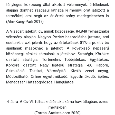
tényleges közösség által alkotott vélemények, értékelések
alapján dönthet, ráadásul láthatja ki mennyi órát játszott a
termékkel, ami segít az ár-érték arány mérlegelésében is
(Ahn-Kang-Park 2017).
A Vizsgált játékot így, annak közössége, 84,848 felhasználói
vélemény alapján, Nagyon Pozitív besorolásba juttatta, ami
esetünkbe azt jelenti, hogy az értékelések 81%-a pozitív és
ajánlanák másoknak a játékot. A következő népszerű
közösségi címkék társulnak a játékhoz: Stratégia, Körökre
osztott stratégia, Történelmi, Többjátékos, Egyjátékos,
Körökre osztott, Nagy léptékű stratégia, 4X, Háború,
Szimuláció, Taktikai, Városépítő, Kiváló zenei anyag,
Módosítható, Online együttműködő, Együttműködő, Építés,
Menedzser, Hatszögrácsos, Hangulatos.
4. ábra: A Civ VI. felhasználóinak száma havi átlagban, ezres
mértékben
(Forrás: Statista.com 2020)