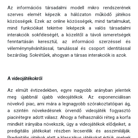
Az információs társadalmi modell mikro rendszerének
szerves elemét képezik a hálózaton működő játékos
közösségek. Ezek az online közösségek, mind tartalmukat,
mind funkcióikat tekintve leképezik a valós társadalmi
interakciók sokféleségét, a közelitől a távoli ismeretségek
fenntartásán keresztül, az információ szerzéssel és
véleménynyilvánítással, tanulással és csoport identitással
bezárólag. Sokrétűek, ahogyan a társas interakciók is azok.
A videojátékokról
Az elmúlt évtizedekben, egyre nagyobb arányban jelentek
meg újabbnál újabb videojátékok. Az exponenciálisan
növekvő piac, ami mára a legnagyobb szórakoztatóipari ág,
a szintén növekedésnek örvendő videojáték fogyasztó
piacirétegre adott válasz. Ahogy a felhasználói réteg a korfa
mindkét irányába növekszik, úgy a videojátékok elődjeiket, a
predigitális játékokat részben lecserélik és asszimilálják.
Predigitális játékok alatt a klasszikus játékokat értjük, melyek