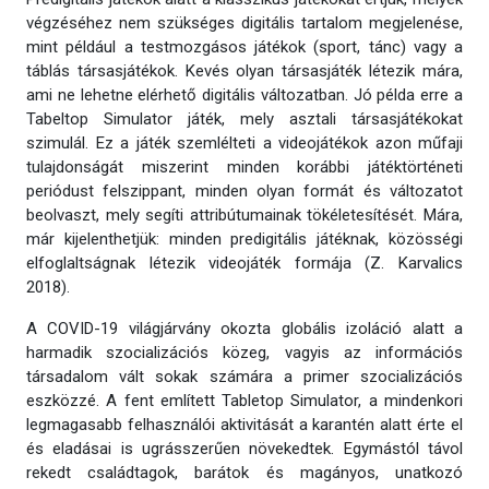
végzéséhez nem szükséges digitális tartalom megjelenése,
mint például a testmozgásos játékok (sport, tánc) vagy a
táblás társasjátékok. Kevés olyan társasjáték létezik mára,
ami ne lehetne elérhető digitális változatban. Jó példa erre a
Tabeltop Simulator játék, mely asztali társasjátékokat
szimulál. Ez a játék szemlélteti a videojátékok azon műfaji
tulajdonságát miszerint minden korábbi játéktörténeti
periódust felszippant, minden olyan formát és változatot
beolvaszt, mely segíti attribútumainak tökéletesítését. Mára,
már kijelenthetjük: minden predigitális játéknak, közösségi
elfoglaltságnak létezik videojáték formája (Z. Karvalics
2018).
A COVID-19 világjárvány okozta globális izoláció alatt a
harmadik szocializációs közeg, vagyis az információs
társadalom vált sokak számára a primer szocializációs
eszközzé. A fent említett Tabletop Simulator, a mindenkori
legmagasabb felhasználói aktivitását a karantén alatt érte el
és eladásai is ugrásszerűen növekedtek. Egymástól távol
rekedt családtagok, barátok és magányos, unatkozó