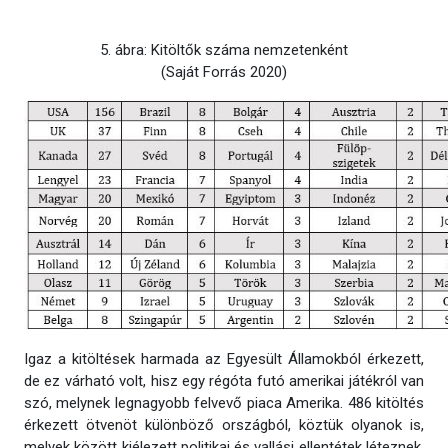
5. ábra: Kitöltők száma nemzetenként
(Saját Forrás 2020)
Igaz a kitöltések harmada az Egyesült Államokból érkezett,
de ez várható volt, hisz egy régóta futó amerikai játékról van
szó, melynek legnagyobb felvevő piaca Amerika. 486 kitöltés
érkezett ötvenöt különböző országból, köztük olyanok is,
melyek között kiélezett politikai és vallási ellentétek léteznek.