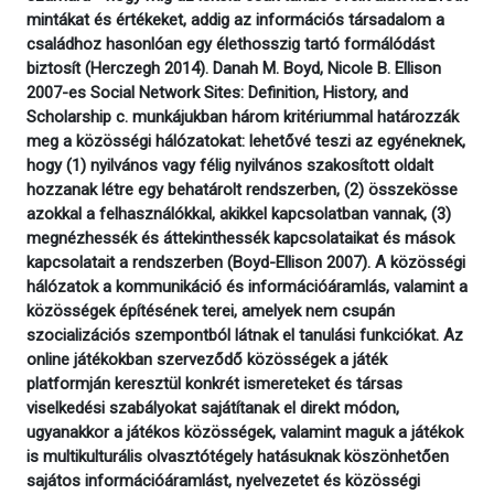
mintákat és értékeket, addig az információs társadalom a
családhoz hasonlóan egy élethosszig tartó formálódást
biztosít (Herczegh 2014). Danah M. Boyd, Nicole B. Ellison
2007-es Social Network Sites: Definition, History, and
Scholarship c. munkájukban három kritériummal határozzák
meg a közösségi hálózatokat: lehetővé teszi az egyéneknek,
hogy (1) nyilvános vagy félig nyilvános szakosított oldalt
hozzanak létre egy behatárolt rendszerben, (2) összekösse
azokkal a felhasználókkal, akikkel kapcsolatban vannak, (3)
megnézhessék és áttekinthessék kapcsolataikat és mások
kapcsolatait a rendszerben (Boyd-Ellison 2007). A közösségi
hálózatok a kommunikáció és információáramlás, valamint a
közösségek építésének terei, amelyek nem csupán
szocializációs szempontból látnak el tanulási funkciókat. Az
online játékokban szerveződő közösségek a játék
platformján keresztül konkrét ismereteket és társas
viselkedési szabályokat sajátítanak el direkt módon,
ugyanakkor a játékos közösségek, valamint maguk a játékok
is multikulturális olvasztótégely hatásuknak köszönhetően
sajátos információáramlást, nyelvezetet és közösségi