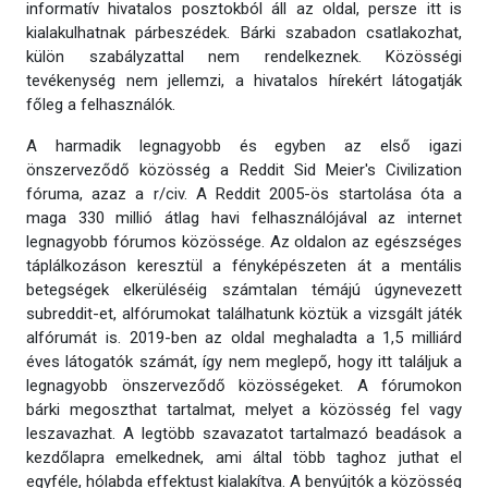
informatív hivatalos posztokból áll az oldal, persze itt is
kialakulhatnak párbeszédek. Bárki szabadon csatlakozhat,
külön szabályzattal nem rendelkeznek. Közösségi
tevékenység nem jellemzi, a hivatalos hírekért látogatják
főleg a felhasználók.
A harmadik legnagyobb és egyben az első igazi
önszerveződő közösség a Reddit Sid Meier's Civilization
fóruma, azaz a r/civ. A Reddit 2005-ös startolása óta a
maga 330 millió átlag havi felhasználójával az internet
legnagyobb fórumos közössége. Az oldalon az egészséges
táplálkozáson keresztül a fényképészeten át a mentális
betegségek elkerüléséig számtalan témájú úgynevezett
subreddit-et, alfórumokat találhatunk köztük a vizsgált játék
alfórumát is. 2019-ben az oldal meghaladta a 1,5 milliárd
éves látogatók számát, így nem meglepő, hogy itt találjuk a
legnagyobb önszerveződő közösségeket. A fórumokon
bárki megoszthat tartalmat, melyet a közösség fel vagy
leszavazhat. A legtöbb szavazatot tartalmazó beadások a
kezdőlapra emelkednek, ami által több taghoz juthat el
egyféle, hólabda effektust kialakítva. A benyújtók a közösség