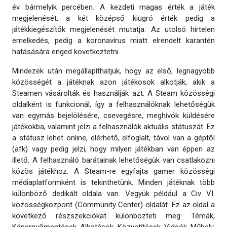
év bármelyik percében. A kezdeti magas érték a játék
megjelenését, a két középső kiugró érték pedig a
játékkiegészítők megjelenését mutatja. Az utolsó hirtelen
emelkedés, pedig a koronavírus miatt elrendelt karantén
hatásására enged következtetni.
Mindezek után megállapíthatjuk, hogy az első, legnagyobb
közösségét a játéknak azon játékosok alkotják, akik a
Steamen vásárolták és használják azt. A Steam közösségi
oldalként is funkcionál, így a felhasználóknak lehetőségük
van egymás bejelölésére, csevegésre, meghívók küldésére
játékokba, valamint jelzi a felhasználók aktuális státuszát. Ez
a státusz lehet online, elérhető, elfoglalt, távol van a géptől
(afk) vagy pedig jelzi, hogy milyen játékban van éppen az
illető. A felhasználó barátainak lehetőségük van csatlakozni
közös játékhoz. A Steam-re egyfajta gamer közösségi
médiaplatformként is tekinthetünk. Minden játéknak több
különböző dedikált oldala van. Vegyük például a Civ VI.
közösségközpont (Community Center) oldalát. Ez az oldal a
következő részszekciókat különbözteti meg: Témák,