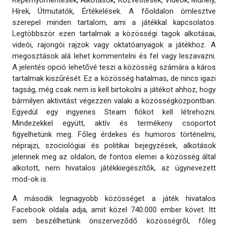
Képernyőmentések, Alkotások, Közvetítések, Videók, Műhely,
Hírek, Útmutatók, Értékelések. A főoldalon ömlesztve
szerepel minden tartalom, ami a játékkal kapcsolatos.
Legtöbbször ezen tartalmak a közösségi tagok alkotásai,
videói, rajongói rajzok vagy oktatóanyagok a játékhoz. A
megosztások alá lehet kommentelni és fel vagy leszavazni.
A jelentés opció lehetővé teszi a közösség számára a káros
tartalmak kiszűrését. Ez a közösség hatalmas, de nincs igazi
tagság, még csak nem is kell birtokolni a játékot ahhoz, hogy
bármilyen aktivitást végezzen valaki a közösségközpontban.
Egyedül egy ingyenes Steam fiókot kell létrehozni.
Mindezekkel együtt, aktív és termékeny csoportot
figyelhetünk meg. Főleg érdekes és humoros történelmi,
néprajzi, szociológiai és politikai bejegyzések, alkotások
jelennek meg az oldalon, de fontos elemei a közösség által
alkotott, nem hivatalos játékkiegészítők, az úgynevezett
mod-ok is.
A második legnagyobb közösséget a játék hivatalos
Facebook oldala adja, amit közel 740.000 ember követ. Itt
sem beszélhetünk önszerveződő közösségről, főleg