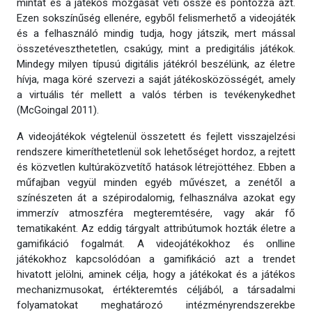
mintát és a játékos mozgását veti össze és pontozza azt.
Ezen sokszínűség ellenére, egyből felismerhető a videojáték
és a felhasználó mindig tudja, hogy játszik, mert mással
összetéveszthetetlen, csakúgy, mint a predigitális játékok.
Mindegy milyen típusú digitális játékról beszélünk, az életre
hívja, maga köré szervezi a saját játékosközösségét, amely
a virtuális tér mellett a valós térben is tevékenykedhet
(McGoingal 2011).
A videojátékok végtelenül összetett és fejlett visszajelzési
rendszere kimeríthetetlenül sok lehetőséget hordoz, a rejtett
és közvetlen kultúraközvetítő hatások létrejöttéhez. Ebben a
műfajban vegyül minden egyéb művészet, a zenétől a
színészeten át a szépirodalomig, felhasználva azokat egy
immerzív atmoszféra megteremtésére, vagy akár fő
tematikaként. Az eddig tárgyalt attribútumok hozták életre a
gamifikáció fogalmát. A videojátékokhoz és onlline
játékokhoz kapcsolódóan a gamifikáció azt a trendet
hivatott jelölni, aminek célja, hogy a játékokat és a játékos
mechanizmusokat, értékteremtés céljából, a társadalmi
folyamatokat meghatározó intézményrendszerekbe