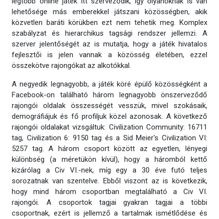
legtöbb online játék itt szerveződik, így olyanoknak is van
lehetősége más emberekkel játszani közösségben, akik
közvetlen baráti körükben ezt nem tehetik meg. Komplex
szabályzat és hierarchikus tagsági rendszer jellemzi. A
szerver jelentőségét az is mutatja, hogy a játék hivatalos
fejlesztői is jelen vannak a közösség életében, ezzel
összekötve rajongókat az alkotókkal.
A negyedik legnagyobb, a játék köré épülő közösségként a
Facebook-on található három legnagyobb önszerveződő
rajongói oldalak összességét vesszük, mivel szokásaik,
demográfiájuk és fő profiljuk közel azonosak. A következő
rajongói oldalakat vizsgáltuk: Civilization Community: 16711
tag, Civilization 6: 9150 tag és a Sid Meier's Civilization VI:
5257 tag. A három csoport között az egyetlen, lényegi
különbség (a méretükön kívül), hogy a háromból kettő
kizárólag a Civ VI.-nek, míg egy a 30 éve futó teljes
sorozatnak van szentelve. Ebből viszont az is következik,
hogy mind három csoportban megtalálható a Civ VI.
rajongói. A csoportok tagjai gyakran tagjai a többi
csoportnak, ezért is jellemző a tartalmak ismétlődése és