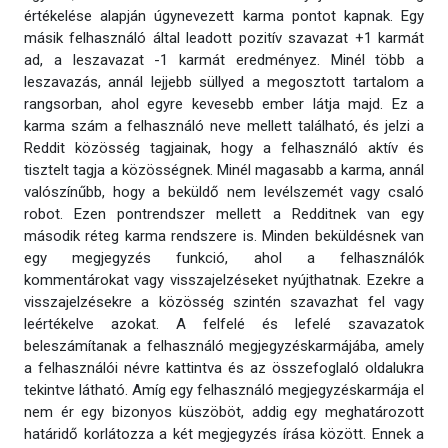
értékelése alapján úgynevezett karma pontot kapnak. Egy
másik felhasználó által leadott pozitív szavazat +1 karmát
ad, a leszavazat -1 karmát eredményez. Minél több a
leszavazás, annál lejjebb süllyed a megosztott tartalom a
rangsorban, ahol egyre kevesebb ember látja majd. Ez a
karma szám a felhasználó neve mellett található, és jelzi a
Reddit közösség tagjainak, hogy a felhasználó aktív és
tisztelt tagja a közösségnek. Minél magasabb a karma, annál
valószínűbb, hogy a beküldő nem levélszemét vagy csaló
robot. Ezen pontrendszer mellett a Redditnek van egy
második réteg karma rendszere is. Minden beküldésnek van
egy megjegyzés funkció, ahol a felhasználók
kommentárokat vagy visszajelzéseket nyújthatnak. Ezekre a
visszajelzésekre a közösség szintén szavazhat fel vagy
leértékelve azokat. A felfelé és lefelé szavazatok
beleszámítanak a felhasználó megjegyzéskarmájába, amely
a felhasználói névre kattintva és az összefoglaló oldalukra
tekintve látható. Amíg egy felhasználó megjegyzéskarmája el
nem ér egy bizonyos küszöböt, addig egy meghatározott
határidő korlátozza a két megjegyzés írása között. Ennek a