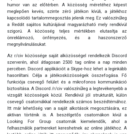
humor van az előtérben. A közösség méretéhez képest
meglepően kevés, szinte zéró játékon kívüli, a játékhoz
kapcsolódó tartalommegosztás jelenik meg. Ez valószínűleg
a Reddit sajátos kultúrájával magyarázható mely rendkívül
szigorú. A közösség teljes mértékben elutasítja az
önreklámozó, önfényezés, és a haszonszerző
megnyilvánulásukat.
Az r/civ közössége saját alközösségel rendelkezik Discord
szerverén, ahol átlagosan 2500 tag online a nap minden
percében. Discord applikációt a Skype-hoz lehet a leginkább
hasonlítani. Célja a játékosközösségek összefogása. Fő
funkciója csevegő felület és a mikrofonos kommunikáció
biztosítása. A Discord /r/civ valószínűleg a legtevékenyebb a
vizsgált közösségek közül. Rendkívül jól strukturált, külön
csevegő csatornákkal rendelkezik számos beszédtémához.
Itt már lehetőség van a saját alkotások megosztására, ez
aktívan történik is. A beszélgetős csatornákon kívül a
Looking For Group csatornák kiemelendők, ahol a
felhasználók partnereket kereshetnek az online játékhoz. A