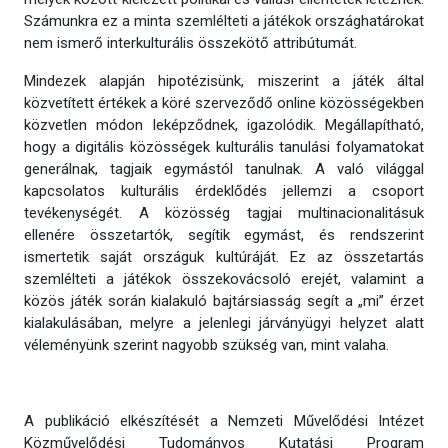
Számunkra ez a minta szemlélteti a játékok országhatárokat
nem ismerő interkulturális összekötő attribútumát.
Mindezek alapján hipotézisünk, miszerint a játék által
közvetített értékek a köré szerveződő online közösségekben
közvetlen módon leképződnek, igazolódik. Megállapítható,
hogy a digitális közösségek kulturális tanulási folyamatokat
generálnak, tagjaik egymástól tanulnak. A való világgal
kapcsolatos kulturális érdeklődés jellemzi a csoport
tevékenységét. A közösség tagjai multinacionalitásuk
ellenére összetartók, segítik egymást, és rendszerint
ismertetik saját országuk kultúráját. Ez az összetartás
szemlélteti a játékok összekovácsoló erejét, valamint a
közös játék során kialakuló bajtársiasság segít a „mi” érzet
kialakulásában, melyre a jelenlegi járványügyi helyzet alatt
véleményünk szerint nagyobb szükség van, mint valaha.
A publikáció elkészítését a Nemzeti Művelődési Intézet
Közművelődési Tudományos Kutatási Program