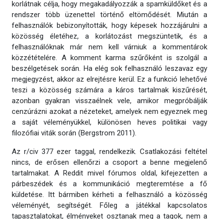
korlátnak célja, hogy megakadályozzák a spamküldőket és a
rendszer több üzenettel történő eltömődését. Miután a
felhasználók bebizonyították, hogy képesek hozzájárulni a
közösség életéhez, a korlátozást megszüntetik, és a
felhasználóknak már nem kell várniuk a kommentárok
közzétételére. A komment karma szűrőként is szolgál a
beszélgetések során. Ha elég sok felhasználó leszavaz egy
megjegyzést, akkor az elrejtésre kerül. Ez a funkció lehetővé
teszi a közösség számára a káros tartalmak kiszűrését,
azonban gyakran visszaélnek vele, amikor megpróbálják
cenzúrázni azokat a nézeteket, amelyek nem egyeznek meg
a saját véleményükkel, különösen heves politikai vagy
filozófiai viták során (Bergstrom 2011).
Az r/civ 377 ezer taggal, rendelkezik. Csatlakozási feltétel
nincs, de erősen ellenőrzi a csoport a benne megjelenő
tartalmakat. A Reddit mivel fórumos oldal, kifejezetten a
párbeszédek és a kommunikáció megteremtése a fő
küldetése. Itt bármiben kérheti a felhasználó a közösség
véleményét, segítségét. Főleg a játékkal kapcsolatos
tapasztalatokat, élményeket osztanak meg a tagok, nem a