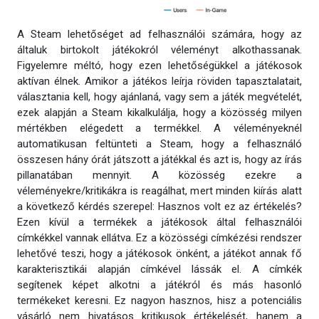
A Steam lehetőséget ad felhasználói számára, hogy az
általuk birtokolt játékokról véleményt alkothassanak.
Figyelemre méltó, hogy ezen lehetőségükkel a játékosok
aktívan élnek. Amikor a játékos leírja röviden tapasztalatait,
választania kell, hogy ajánlaná, vagy sem a játék megvételét,
ezek alapján a Steam kikalkulálja, hogy a közösség milyen
mértékben elégedett a termékkel. A véleményeknél
automatikusan feltünteti a Steam, hogy a felhasználó
összesen hány órát játszott a játékkal és azt is, hogy az írás
pillanatában mennyit. A közösség ezekre a
véleményekre/kritikákra is reagálhat, mert minden kiírás alatt
a következő kérdés szerepel: Hasznos volt ez az értékelés?
Ezen kívül a termékek a játékosok által felhasználói
címkékkel vannak ellátva. Ez a közösségi címkézési rendszer
lehetővé teszi, hogy a játékosok önként, a játékot annak fő
karakterisztikái alapján címkével lássák el. A címkék
segítenek képet alkotni a játékról és más hasonló
termékeket keresni. Ez nagyon hasznos, hisz a potenciális
vásárló nem hivatásos kritikusok értékelését, hanem a