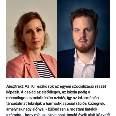
Absztrakt: Az IKT eszközök az egyéni szocializáció részét
képezik. A család az elsődleges, az iskola pedig a
másodlagos szocializációs szintér, így az információs
társadalmat tekintjük a harmadik szocializációs közegnek,
amelynek nagy előnye, - különösen a mostani fiatalok
számára - hogy míg az iskola csak tanuló éveik alatt közvetít