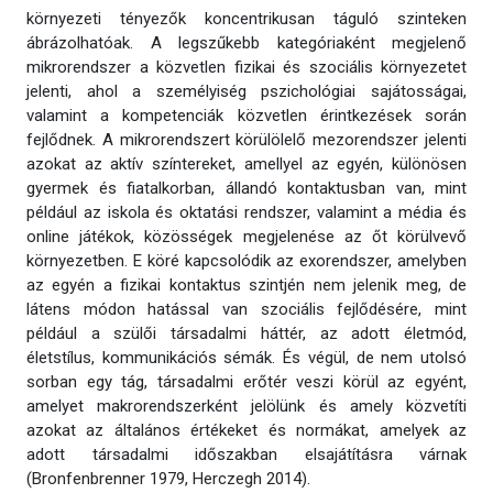
környezeti tényezők koncentrikusan táguló szinteken
ábrázolhatóak. A legszűkebb kategóriaként megjelenő
mikrorendszer a közvetlen fizikai és szociális környezetet
jelenti, ahol a személyiség pszichológiai sajátosságai,
valamint a kompetenciák közvetlen érintkezések során
fejlődnek. A mikrorendszert körülölelő mezorendszer jelenti
azokat az aktív színtereket, amellyel az egyén, különösen
gyermek és fiatalkorban, állandó kontaktusban van, mint
például az iskola és oktatási rendszer, valamint a média és
online játékok, közösségek megjelenése az őt körülvevő
környezetben. E köré kapcsolódik az exorendszer, amelyben
az egyén a fizikai kontaktus szintjén nem jelenik meg, de
látens módon hatással van szociális fejlődésére, mint
például a szülői társadalmi háttér, az adott életmód,
életstílus, kommunikációs sémák. És végül, de nem utolsó
sorban egy tág, társadalmi erőtér veszi körül az egyént,
amelyet makrorendszerként jelölünk és amely közvetíti
azokat az általános értékeket és normákat, amelyek az
adott társadalmi időszakban elsajátításra várnak
(Bronfenbrenner 1979, Herczegh 2014).