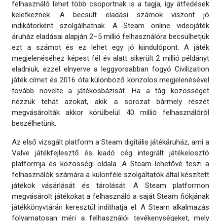
felhasználó lehet több csoportnak is a tagja, így átfedések
keletkeznek. A becsült eladási számok viszont jó
indikátorként szolgálhatnak. A Steam online videojáték
áruház eladásai alapján 2–5 millió felhasználóra becsülhetjük
ezt a számot és ez lehet egy jó kiindulópont. A játék
megjelenéséhez képest fél év alatt sikerült 2 millió példányt
eladniuk, ezzel elnyerve a leggyorsabban fogyó Civilization
játék címet és 2016 óta különböző konzolos megjelenésével
tovább növelte a játékosbázisát. Ha a tág közösséget
nézzük tehát azokat, akik a sorozat bármely részét
megvásárolták akkor körülbelül 40 millió felhasználóról
beszélhetünk.
Az első vizsgált platform a Steam digitális játékáruház, ami a
Valve játékfejlesztő és kiadó cég integrált játékelosztó
platformja és közösségi oldala. A Steam lehetővé teszi a
felhasználók számára a különféle szolgáltatók által készített
játékok vásárlását és tárolását. A Steam platformon
megvásárolt játékokat a felhasználó a saját Steam fiókjának
játékkönyvtárán keresztül indíthatja el. A Steam alkalmazás
folyamatosan méri a felhasználói tevékenységeket, mely