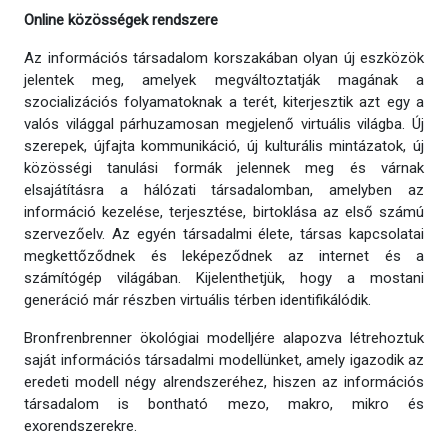
Online közösségek rendszere
Az információs társadalom korszakában olyan új eszközök
jelentek meg, amelyek megváltoztatják magának a
szocializációs folyamatoknak a terét, kiterjesztik azt egy a
valós világgal párhuzamosan megjelenő virtuális világba. Új
szerepek, újfajta kommunikáció, új kulturális mintázatok, új
közösségi tanulási formák jelennek meg és várnak
elsajátításra a hálózati társadalomban, amelyben az
információ kezelése, terjesztése, birtoklása az első számú
szervezőelv. Az egyén társadalmi élete, társas kapcsolatai
megkettőződnek és leképeződnek az internet és a
számítógép világában. Kijelenthetjük, hogy a mostani
generáció már részben virtuális térben identifikálódik.
Bronfrenbrenner ökológiai modelljére alapozva létrehoztuk
saját információs társadalmi modellünket, amely igazodik az
eredeti modell négy alrendszeréhez, hiszen az információs
társadalom is bontható mezo, makro, mikro és
exorendszerekre.