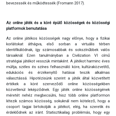
bevezessék és működtessék (Fromann 2017).
Az online játék és a köré épülő közösségek és közösségi
platformok bemutatása
Az online játékos közösségek nagy előnye, hogy a fizikai
korlátokat áthágva, első sorban a virtuális térben
identifikálódnak, így számosabbak és sokszínűbbek valós
társaiknál. Ezen tanulmányban a Civilization VI című
stratégiai játékot vesszük mintaként. A játékot harminc éves
múltja, széles és színes felhasználó köre, kultúraközvetítő,
edukációs és érzékenyítő hatásai teszik alkalmas
választássá. Hipotézisünk szerint a játék által közvetített
értékek a köré szerveződő online közösségekben
közvetlenül leképződnek. Egy játék online közösségének
méretét nehéz megbecsülni, hisz több online platformon
létezik számos közösség, sokuknál nem kötelező, hogy a
csoport tagjai birtokolják a játékot, elég, ha szeretik és
érdeklődnek az iránt. Statisztikailag problémás, hogy egy