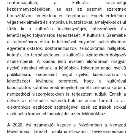
fontosságában, a kulturális közösségi
kezdeményezésekben, és ezt az eszmét szeretnék
hosszútávon terjeszteni és fenntartani. Ennek érdekében
végeznek elméleti és empirikus kutatásokat, amelyekkel célul
tűzik ki a kulturális tevékenységek, intézmények és
lehetőségek folyamatos fejlesztését. A Kulturális Szemlébe
a tudományos etika betartásával egyaránt publikálhatnak
egyetemi oktatók, doktoranduszok, felsőoktatási hallgatók,
kutatók, és természetesen a kulturális színtereken dolgozó
szakemberek. A kiadás első éveiben elsősorban magyar
nyelvű írásokat várunk, a későbbiek folyamán angol nyelvű
publikálásra, esetenként angol nyelvű különszámra is
lehetőséget kívánunk teremteni, hogy a kultúrával
kapcsolatos kutatási eredményeket minél szélesebb körben,
nemzetközi viszonylatokban is terjeszteni tudjuk. Ennek a
célnak az eléréséért választottuk az online formát is: az
elektronikus eszközök segítségével ezek az írások sokkal
szélesebb körben el tudnak jutni az érdeklődőkhöz.
A 2020. évi számoktól kezdve a folyóiratban a Nemzeti
Művelődési Intézet szakmafejlesztési tevékenységében