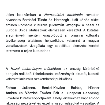
Jelen lapszámban a
Nemzetiközi kitekintés
rovatban
olvasható
Barabási Tünde
és
Herczegh Judit
közös cikke,
amiben Románia kulturális jellemzőit vizsgálják a hazai és
Európai Uniós statisztikák elemzésén keresztül. A kutatási
eredményeik mentén kirajzolódott a romániai kulturális
tevékenység általános helyzetképe, valamint a magyar
vonatkozások vizsgálata egy specifikus elemzési keretet
teremtett a teljes kutatáshoz.
A
Hazai tudományos műhely
ben az ország különböző
pontjain működő felsőoktatási intézmények oktatói, kutatói,
valamint kulturális szakemberek publikálnak.
Farkas Julianna, Benkei-Kovács Balázs, Hübner
Andrea
és
Vácziné Takács Edit
a Budapesti Gazdasági
Egyetem kutatócsoportjaként a helyi értékekhez kapcsolódó
lakossági nézeteket és érzelmi viszonyulásokat vizsgálták. A