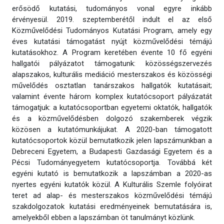
erősödő kutatási, tudományos vonal egyre inkább
érvényesül. 2019. szeptemberétől indult el az első
Közművelődési Tudományos Kutatási Program, amely egy
éves kutatási támogatást nyújt közművelődési témájú
kutatásokhoz. A Program keretében évente 10 fő egyéni
hallgatói pályázatot támogatunk: közösségszervezés
alapszakos, kulturális mediáció mesterszakos és közösségi
művelődés osztatlan tanárszakos hallgatók kutatásait;
valamint évente három komplex kutatócsoport pályázatát
támogatjuk: a kutatócsoportban egyetemi oktatók, hallgatók
és a közművelődésben dolgozó szakemberek végzik
közösen a kutatómunkájukat. A 2020-ban támogatott
kutatócsoportok közül bemutatkozik jelen lapszámunkban a
Debreceni Egyetem, a Budapesti Gazdasági Egyetem és a
Pécsi Tudományegyetem kutatócsoportja. Továbbá két
egyéni kutató is bemutatkozik a lapszámban a 2020-as
nyertes egyéni kutatók közül. A Kulturális Szemle folyóirat
teret ad alap- és mesterszakos közművelődési témájú
szakdolgozatok kutatási eredményeinek bemutatására is,
amelyekből ebben a lapszámban öt tanulmányt közlünk.