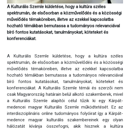
A Kulturális Szemle küldetése, hogy a kultúra széles
spektrumán, de elsősorban a közművelődés és a közösségi
művelődés témaköreiben, illetve az ezekkel kapcsolatba
hozható témákban bemutassa a tudományos relevanciával
bíró fontos kutatásokat, tanulmányokat, köteteket és
konferenciákat.
A Kulturális Szemle küldetése, hogy a kultúra széles
spektrumán, de elsősorban a közművelődés és a közösségi
művelődés témaköreiben, illetve az ezekkel kapcsolatba
hozható témákban bemutassa a tudományos relevanciával
bíró fontos kutatásokat, tanulmányokat, köteteket és
konferenciákat. A Kulturális Szemle témái és szerzői nem
csak Magyarország határain belül alkotó szakemberek, mivel
a Kulturális Szemle alapítói célul tűzik ki egy Kárpát-
medencei magyar Kulturális Szemle működtetését. Ez az
interdiszciplináris online tudományos folyóirat így a Kárpát-
medence magyar kulturális szakembereinek egy olyan
hálózatát kívánja összefogni, akik hisznek a kultúra