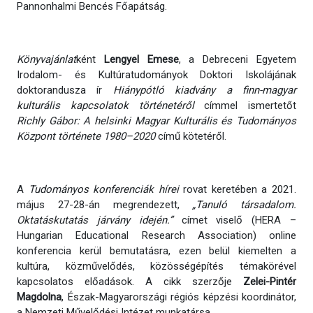
Pannonhalmi Bencés Főapátság.
Könyvajánlat
ként
Lengyel Emese
, a Debreceni Egyetem
Irodalom- és Kultúratudományok Doktori Iskolájának
doktorandusza ír
Hiánypótló kiadvány a finn-magyar
kulturális kapcsolatok történetéről
címmel ismertetőt
Richly Gábor: A helsinki Magyar Kulturális és Tudományos
Központ története 1980–2020
című kötetéről.
A
Tudományos konferenciák hírei
rovat keretében a 2021.
május 27-28-án megrendezett,
„Tanuló társadalom.
Oktatáskutatás járvány idején.”
címet viselő (HERA –
Hungarian Educational Research Association) online
konferencia kerül bemutatásra, ezen belül kiemelten a
kultúra, közművelődés, közösségépítés témakörével
kapcsolatos előadások. A cikk szerzője
Zelei-Pintér
Magdolna
, Észak-Magyarországi régiós képzési koordinátor,
a Nemzeti Művelődési Intézet munkatársa.