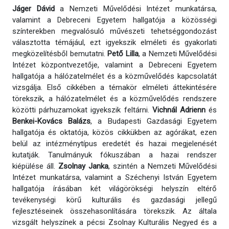
Jáger Dávid
a Nemzeti Művelődési Intézet munkatársa,
valamint a Debreceni Egyetem hallgatója a közösségi
színterekben megvalósuló művészeti tehetséggondozást
választotta témájául, ezt igyekszik elméleti és gyakorlati
megközelítésből bemutatni.
Pető Lilla
, a Nemzeti Művelődési
Intézet központvezetője, valamint a Debreceni Egyetem
hallgatója a hálózatelmélet és a közművelődés kapcsolatát
vizsgálja. Első cikkében a témakör elméleti áttekintésére
törekszik, a hálózatelmélet és a közművelődés rendszere
közötti párhuzamokat igyekszik feltárni.
Vichnál Adrienn
és
Benkei-Kovács Balázs
, a Budapesti Gazdasági Egyetem
hallgatója és oktatója, közös cikkükben az agórákat, ezen
belül az intézménytípus eredetét és hazai megjelenését
kutatják. Tanulmányuk fókuszában a hazai rendszer
kiépülése áll.
Zsolnay Janka
, szintén a Nemzeti Művelődési
Intézet munkatársa, valamint a Széchenyi István Egyetem
hallgatója írásában két világörökségi helyszín eltérő
tevékenységi körű kulturális és gazdasági jellegű
fejlesztéseinek összehasonlítására törekszik. Az általa
vizsgált helyszínek a pécsi Zsolnay Kulturális Negyed és a