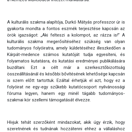
A kulturális szakma alapítója, Durkó Mátyás professzor úr is
gyakorta mondta a fontos eszmék terjesztése kapcsán az
örök igazságot: „Aki felteszi a kolompot, az rázza is!” A
kulturális szakma megerősítéséhez szükség van olyan
tudományos folyóiratra, amely küldetéséhez illeszkedően a
Kárpát-medence számos kutatóját tudja egyesíteni, és
folyamatos kutatásra, és kutatási eredményei publikálására
buzdítani. Ezt a célt már a szerkesztőbizottság
összeállításánál és későbbi bővítésének lehetősége kapcsán
is szem előtt tartottuk. Ezáltal érhetjük el azt, hogy ez a
folyóirat ne egy-egy szűkebb kutatócsoport nyilvánossági
fóruma legyen, hanem egy minél tágabb tudományos-
szakmai kör szellemi támogatását élvezze.
Hívjuk tehát szerzőként mindazokat, akik úgy érzik, hogy
szeretnének és tudnának hozzátenni ehhez a vállaláshoz