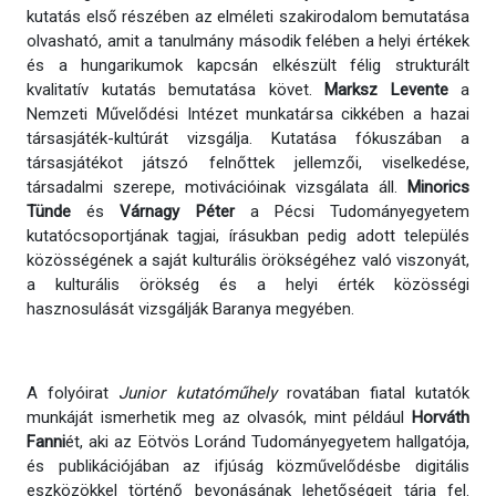
kutatás első részében az elméleti szakirodalom bemutatása
olvasható, amit a tanulmány második felében a helyi értékek
és a hungarikumok kapcsán elkészült félig strukturált
kvalitatív kutatás bemutatása követ.
Marksz Levente
a
Nemzeti Művelődési Intézet munkatársa cikkében a hazai
társasjáték-kultúrát vizsgálja. Kutatása fókuszában a
társasjátékot játszó felnőttek jellemzői, viselkedése,
társadalmi szerepe, motivációinak vizsgálata áll.
Minorics
Tünde
és
Várnagy Péter
a Pécsi Tudományegyetem
kutatócsoportjának tagjai, írásukban pedig adott település
közösségének a saját kulturális örökségéhez való viszonyát,
a kulturális örökség és a helyi érték közösségi
hasznosulását vizsgálják Baranya megyében.
A folyóirat
Junior kutatóműhely
rovatában fiatal kutatók
munkáját ismerhetik meg az olvasók, mint például
Horváth
Fanni
ét, aki az Eötvös Loránd Tudományegyetem hallgatója,
és publikációjában az ifjúság közművelődésbe digitális
eszközökkel történő bevonásának lehetőségeit tárja fel.