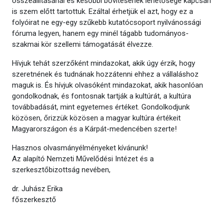
összeállításánál és későbbi bővítésének lehetősége kapcsán
is szem előtt tartottuk. Ezáltal érhetjük el azt, hogy ez a
folyóirat ne egy-egy szűkebb kutatócsoport nyilvánossági
fóruma legyen, hanem egy minél tágabb tudományos-
szakmai kör szellemi támogatását élvezze.
Hívjuk tehát szerzőként mindazokat, akik úgy érzik, hogy
szeretnének és tudnának hozzátenni ehhez a vállaláshoz
maguk is. És hívjuk olvasóként mindazokat, akik hasonlóan
gondolkodnak, és fontosnak tartják a kultúrát, a kultúra
továbbadását, mint egyetemes értéket. Gondolkodjunk
közösen, őrizzük közösen a magyar kultúra értékeit
Magyarországon és a Kárpát-medencében szerte!
Hasznos olvasmányélményeket kívánunk!
Az alapító Nemzeti Művelődési Intézet és a
szerkesztőbizottság nevében,
dr. Juhász Erika
főszerkesztő