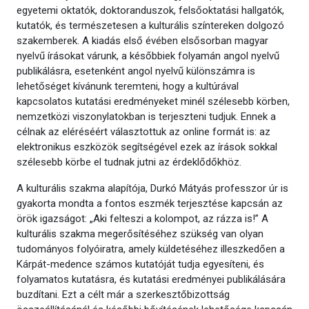
egyetemi oktatók, doktoranduszok, felsőoktatási hallgatók,
kutatók, és természetesen a kulturális színtereken dolgozó
szakemberek. A kiadás első évében elsősorban magyar
nyelvű írásokat várunk, a későbbiek folyamán angol nyelvű
publikálásra, esetenként angol nyelvű különszámra is
lehetőséget kívánunk teremteni, hogy a kultúrával
kapcsolatos kutatási eredményeket minél szélesebb körben,
nemzetközi viszonylatokban is terjeszteni tudjuk. Ennek a
célnak az eléréséért választottuk az online formát is: az
elektronikus eszközök segítségével ezek az írások sokkal
szélesebb körbe el tudnak jutni az érdeklődőkhöz.
A kulturális szakma alapítója, Durkó Mátyás professzor úr is
gyakorta mondta a fontos eszmék terjesztése kapcsán az
örök igazságot: „Aki felteszi a kolompot, az rázza is!” A
kulturális szakma megerősítéséhez szükség van olyan
tudományos folyóiratra, amely küldetéséhez illeszkedően a
Kárpát-medence számos kutatóját tudja egyesíteni, és
folyamatos kutatásra, és kutatási eredményei publikálására
buzdítani. Ezt a célt már a szerkesztőbizottság