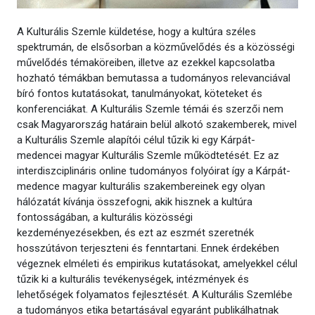
A Kulturális Szemle küldetése, hogy a kultúra széles
spektrumán, de elsősorban a közművelődés és a közösségi
művelődés témaköreiben, illetve az ezekkel kapcsolatba
hozható témákban bemutassa a tudományos relevanciával
bíró fontos kutatásokat, tanulmányokat, köteteket és
konferenciákat. A Kulturális Szemle témái és szerzői nem
csak Magyarország határain belül alkotó szakemberek, mivel
a Kulturális Szemle alapítói célul tűzik ki egy Kárpát-
medencei magyar Kulturális Szemle működtetését. Ez az
interdiszciplináris online tudományos folyóirat így a Kárpát-
medence magyar kulturális szakembereinek egy olyan
hálózatát kívánja összefogni, akik hisznek a kultúra
fontosságában, a kulturális közösségi
kezdeményezésekben, és ezt az eszmét szeretnék
hosszútávon terjeszteni és fenntartani. Ennek érdekében
végeznek elméleti és empirikus kutatásokat, amelyekkel célul
tűzik ki a kulturális tevékenységek, intézmények és
lehetőségek folyamatos fejlesztését. A Kulturális Szemlébe
a tudományos etika betartásával egyaránt publikálhatnak