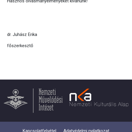
Hasznos olvasmányélményeket kívánunk!
dr. Juhász Erika
főszerkesztő
Kapcsolatfelvétel
Adatvédelmi nyilatkozat