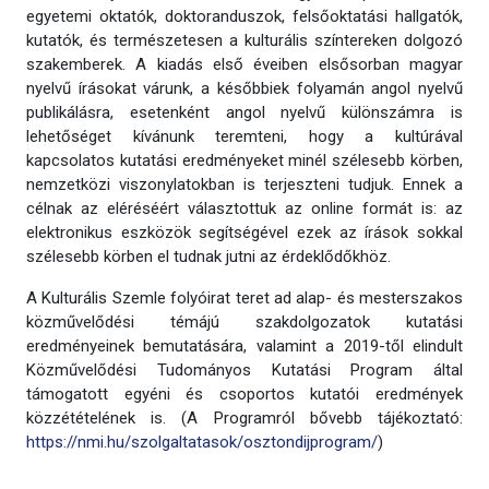
egyetemi oktatók, doktoranduszok, felsőoktatási hallgatók,
kutatók, és természetesen a kulturális színtereken dolgozó
szakemberek. A kiadás első éveiben elsősorban magyar
nyelvű írásokat várunk, a későbbiek folyamán angol nyelvű
publikálásra, esetenként angol nyelvű különszámra is
lehetőséget kívánunk teremteni, hogy a kultúrával
kapcsolatos kutatási eredményeket minél szélesebb körben,
nemzetközi viszonylatokban is terjeszteni tudjuk. Ennek a
célnak az eléréséért választottuk az online formát is: az
elektronikus eszközök segítségével ezek az írások sokkal
szélesebb körben el tudnak jutni az érdeklődőkhöz.
A Kulturális Szemle folyóirat teret ad alap- és mesterszakos
közművelődési témájú szakdolgozatok kutatási
eredményeinek bemutatására, valamint a 2019-től elindult
Közművelődési Tudományos Kutatási Program által
támogatott egyéni és csoportos kutatói eredmények
közzétételének is. (A Programról bővebb tájékoztató:
https://nmi.hu/szolgaltatasok/osztondijprogram/
)