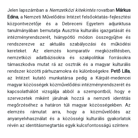
Jelen lapszámban a
Nemzetközi kitekintés
rovatban
Márkus
Edina
, a Nemzeti Művelődési Intézet felsőoktatás-fejlesztési
központvezetője és a Debreceni Egyetem adjunktusa
tanulmányában bemutatja Ausztria kulturális igazgatását és
intézményrendszerét, hiánypótló módon összegyűjtve és
rendszerezve az aktuális szabályozási és működési
kereteket. Az elemzés komparatív megközelítésben,
nemzetközi adatbázisokra és szakpolitikai forrásokra
támaszkodva mutat rá az osztrák és a magyar kulturális
rendszer közötti párhuzamokra és különbségekre.
Pető Lilla
,
az Intézet kutató munkatársa pedig a Kárpát-medencei
magyar közösségek közművelődési intézményrendszerét és
kapcsolathálóit vizsgálja abból a szempontból, hogy e
szervezetek miként járulnak hozzá a nemzeti identitás
megőrzéséhez a határon túli magyar közösségekben. Az
elemzés rámutat arra, hogy a közművelődés az
anyanyelvhasználat és a közösségi kulturális gyakorlatok
révén az identitásmegtartás egyik kulcsfontosságú színtere.