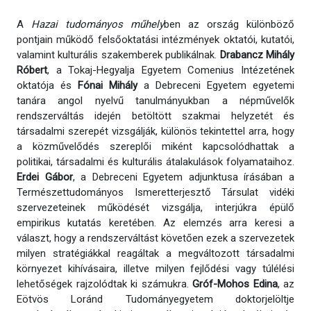
A
Hazai tudományos műhely
ben az ország különböző
pontjain működő felsőoktatási intézmények oktatói, kutatói,
valamint kulturális szakemberek publikálnak.
Drabancz Mihály
Róbert
, a Tokaj-Hegyalja Egyetem Comenius Intézetének
oktatója és
Fónai Mihály
a Debreceni Egyetem egyetemi
tanára angol nyelvű tanulmányukban a népművelők
rendszerváltás idején betöltött szakmai helyzetét és
társadalmi szerepét vizsgálják, különös tekintettel arra, hogy
a közművelődés szereplői miként kapcsolódhattak a
politikai, társadalmi és kulturális átalakulások folyamataihoz.
Erdei Gábor
, a Debreceni Egyetem adjunktusa írásában a
Természettudományos Ismeretterjesztő Társulat vidéki
szervezeteinek működését vizsgálja, interjúkra épülő
empirikus kutatás keretében. Az elemzés arra keresi a
választ, hogy a rendszerváltást követően ezek a szervezetek
milyen stratégiákkal reagáltak a megváltozott társadalmi
környezet kihívásaira, illetve milyen fejlődési vagy túlélési
lehetőségek rajzolódtak ki számukra.
Gróf-Mohos Edina
, az
Eötvös Loránd Tudományegyetem doktorjelöltje