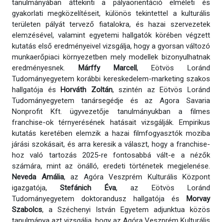
tanulmányában áttekinti a pályaorientáció elméleti és
gyakorlati megközelítéseit, különös tekintettel a kulturális
területen pályát tervező fiatalokra, és hazai szervezetek
elemzésével, valamint egyetemi hallgatók körében végzett
kutatás első eredményeivel vizsgálja, hogy a gyorsan változó
munkaerőpiaci környezetben mely modellek bizonyulhatnak
eredményesnek.
Márffy Marcell
, Eötvös Loránd
Tudományegyetem korábbi kereskedelem-marketing szakos
hallgatója és
Horváth Zoltán
, szintén az Eötvös Loránd
Tudományegyetem tanársegédje és az Agora Savaria
Nonprofit Kft. ügyvezetője tanulmányukban a filmes
franchise-ok térnyerésének hatásait vizsgálják. Empirikus
kutatás keretében elemzik a hazai filmfogyasztók moziba
járási szokásait, és arra keresik a választ, hogy a franchise-
hoz való tartozás 2025-re fontosabbá vált-e a nézők
számára, mint az önálló, eredeti történetek megjelenése.
Neveda Amália
, az Agóra Veszprém Kulturális Központ
igazgatója,
Stefánich Éva
, az Eötvös Loránd
Tudományegyetem doktorandusz hallgatója és
Morvay
Szabolcs
, a Széchenyi István Egyetem adjunktua közös
tanulmánya azt vizsgálja, hogy az Agóra Veszprém Kulturális