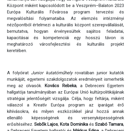
Központ miként kapcsolódott be a Veszprém–Balaton 2023
Európa Kulturális Fővárosa program tervezési és
megvalósítási folyamataiba. Az elemzés intézményi
nézőpontból értelmezi a kulturális központ szerepvállalását,
bemutatva, hogyan érvényesültek sajátos feladatai,
kapacitásai és kompetenciái egy hosszú távon is
meghatározó városfejlesztési és kulturális projekt
keretében.
A folyóirat
Junior kutatóműhely
rovatában junior kutatók
munkáját, egyetemi szakdolgozatok eredményeit ismerhetik
meg az olvasók.
Kovács Rebeka
, a Debreceni Egyetem
hallgatója tanulmányában az Európai Unió kultúrpolitikájának
stratégiai jelentőségét vizsgálja. Célja, hogy feltárja, miként
válaszol a Kreatív Európa program az iparágat érő
kihívásokra, és milyen eszközökkel járul hozzá annak
ellenálló képességének és versenyképességének
erősítéséhez.
Sebők Lajos
,
Kota Dominika
és
Szabó Tamara
,
a Debreceni Egyetem hallgatói és
Márkus Edina
, a Debreceni