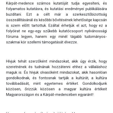
Kárpát-medence számos kutatóját tudja egyesíteni, és
folyamatos kutatásra, és kutatási eredményei publikálására
buzdítani. Ezt a célt már a szerkesztőbizottság
összeállításánál és későbbi bővítésének lehetősége kapcsán
is szem előtt tartottuk. Ezáltal érhetjük el azt, hogy ez a
folyóirat ne egy-egy szűkebb kutatócsoport nyilvánossági
fóruma legyen, hanem egy minél tágabb tudományos-
szakmai kör szellemi támogatását élvezze.
Hívjuk tehát szerzőként mindazokat, akik úgy érzik, hogy
szeretnének és tudnának hozzátenni ehhez a vállaláshoz
maguk is. És hívjuk olvasóként mindazokat, akik hasonlóan
gondolkodnak, és fontosnak tartják a kultúrát, a kultúra
továbbadását, mint egyetemes értéket. Gondolkodjunk
közösen, őrizzük közösen a magyar kultúra értékeit
Magyarországon és a Kárpát-medencében egyaránt!