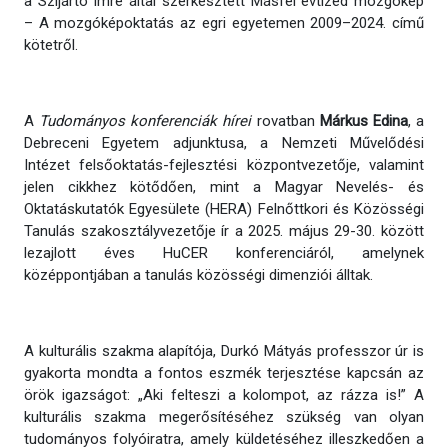
a Szíjártó Imre által szerkesztett Másfél évtized mozgókép
– A mozgóképoktatás az egri egyetemen 2009–2024. című
kötetről.
A
Tudományos konferenciák
hírei
rovatban
Márkus Edina
, a
Debreceni Egyetem adjunktusa, a Nemzeti Művelődési
Intézet felsőoktatás-fejlesztési központvezetője, valamint
jelen cikkhez kötődően, mint a Magyar Nevelés- és
Oktatáskutatók Egyesülete (HERA) Felnőttkori és Közösségi
Tanulás szakosztályvezetője ír a 2025. május 29-30. között
lezajlott éves HuCER konferenciáról, amelynek
középpontjában a tanulás közösségi dimenziói álltak.
A kulturális szakma alapítója, Durkó Mátyás professzor úr is
gyakorta mondta a fontos eszmék terjesztése kapcsán az
örök igazságot: „Aki felteszi a kolompot, az rázza is!” A
kulturális szakma megerősítéséhez szükség van olyan
tudományos folyóiratra, amely küldetéséhez illeszkedően a