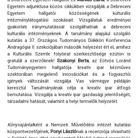
Egyetem adjunktusa közös cikkükben vizsgálják a Debreceni
Egyetem hallgatói közösségének kulturális
intézménylátogatási szokásait. Vizsgálatuk eredményei
gyakorlati iránymutatással szolgálhatnak a debreceni
kulturális intézményeknek. A tanulmány alapjául szolgáló
kutatás a 37. Országos Tudományos Diákköri Konferencia
Andragógia II. szekciójában második helyezést ért el, amihez
a Kulturális Szemle folyóirat szerkesztősége ezúton is
gratulál a szerzőknek!
Szakonyi Berta
, az Eötvös Loránd
Tudományegyetem hallgatója kreatív ipar kézműves
szektorában megjelenő innovációkat és a fogyasztói
igények változását vizsgálja Vas vármegye példáján
keresztül. Tanulmányának célja a kreatív ipar átfogó
bemutatása. Vizsgálja a kreatív ipar gazdasági jelentőségét,
társadalmi hatását, valamint a helyi termelők helyzetét.
Könyvajánlat
ként a Nemzeti Művelődési intézet kutatási
központvezetőjének,
Ponyi László
nak a recenziója olvasható