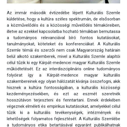
Az immár második évtizedébe lépett Kulturális Szemle
küldetése, hogy a kultúra széles spektrumán, de elsősorban
a közművelődés és a közösségi művelődés témaköreiben,
illetve az ezekkel kapcsolatba hozható témákban bemutassa
a tudományos relevanciával bíró fontos kutatásokat,
tanulmányokat, köteteket és konferenciákat. A Kulturális
Szemle témái és szerzői nem csak Magyarország határain
belül alkotó szakemberek, mivel a Kulturális Szemle alapítói
célul tűzik ki egy Kárpát-medencei magyar Kulturális Szemle
működtetését. Ez az interdiszciplináris online tudományos
folyóirat így a Kárpát-medence magyar kulturális
szakembereinek egy olyan hálózatát kívánja összefogni, akik
hisznek a kultúra fontosságában, a kulturális közösségi
kezdeményezésekben, és ezt az eszmét szeretnék
hosszútávon terjeszteni és fenntartani. Ennek érdekében
végeznek elméleti és empirikus kutatásokat, amelyekkel célul
tűzik ki a kulturális tevékenységek, intézmények és
lehetőségek folyamatos fejlesztését. A Kulturális Szemlébe
a tudományos etika betartásával egyaránt publikálhatnak