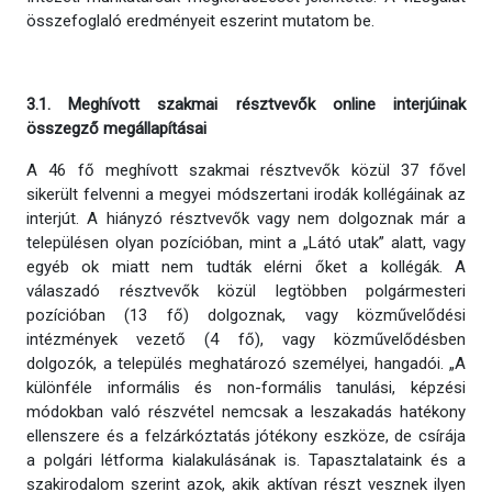
összefoglaló eredményeit eszerint mutatom be.
3.1. Meghívott szakmai résztvevők online interjúinak
összegző megállapításai
A 46 fő meghívott szakmai résztvevők közül 37 fővel
sikerült felvenni a megyei módszertani irodák kollégáinak az
interjút. A hiányzó résztvevők vagy nem dolgoznak már a
településen olyan pozícióban, mint a „Látó utak” alatt, vagy
egyéb ok miatt nem tudták elérni őket a kollégák. A
válaszadó résztvevők közül legtöbben polgármesteri
pozícióban (13 fő) dolgoznak, vagy közművelődési
intézmények vezető (4 fő), vagy közművelődésben
dolgozók, a település meghatározó személyei, hangadói. „A
különféle informális és non-formális tanulási, képzési
módokban való részvétel nemcsak a leszakadás hatékony
ellenszere és a felzárkóztatás jótékony eszköze, de csírája
a polgári létforma kialakulásának is. Tapasztalataink és a
szakirodalom szerint azok, akik aktívan részt vesznek ilyen