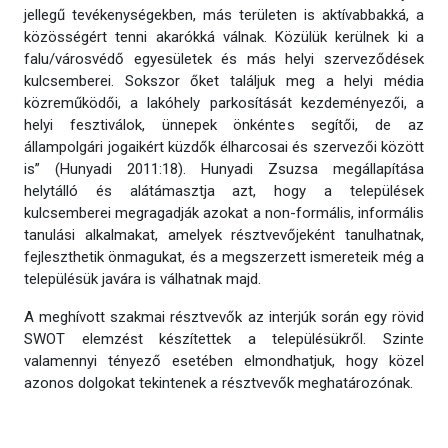
jellegű tevékenységekben, más területen is aktívabbakká, a
közösségért tenni akarókká válnak. Közülük kerülnek ki a
falu/városvédő egyesületek és más helyi szerveződések
kulcsemberei. Sokszor őket találjuk meg a helyi média
közreműködői, a lakóhely parkosítását kezdeményezői, a
helyi fesztiválok, ünnepek önkéntes segítői, de az
állampolgári jogaikért küzdők élharcosai és szervezői között
is” (Hunyadi 2011:18). Hunyadi Zsuzsa megállapítása
helytálló és alátámasztja azt, hogy a települések
kulcsemberei megragadják azokat a non-formális, informális
tanulási alkalmakat, amelyek résztvevőjeként tanulhatnak,
fejleszthetik önmagukat, és a megszerzett ismereteik még a
településük javára is válhatnak majd.
A meghívott szakmai résztvevők az interjúk során egy rövid
SWOT elemzést készítettek a településükről. Szinte
valamennyi tényező esetében elmondhatjuk, hogy közel
azonos dolgokat tekintenek a résztvevők meghatározónak.