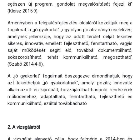
egészen új program, gondolat megvalósítását fejezi ki”
(Kleisz 2015:9).
Amennyiben a településfejlesztés oldaláról közelítjük meg a
fogalmat: a „jó gyakorlat” „egy olyan pozitív irányú cselekvés,
amelynek jellemzője, hogy az adott terület célját tekintve
sikeres, innovatív, emellett fejleszthető, fenntartható, vagyis
saját működését segíti elő, továbbá dokumentálható,
sokszorosítható, tehát kommunikálható, megosztható”
(Szabó 2014:4-6).
A „jó gyakorlat” fogalmait összegezve elmondhatjuk, hogy
azt tekinthetjük „jó gyakorlatnak”, amely: pozitív, innovatív,
alkalmazott és kipróbált, hozzájárulhat hasonló rendszerek
működéséhez, adaptálható, fenntartható, fejleszthető és
kommunikálható, ezáltal továbbadható.
2. A vizsgálatról
A vizsgálat alapvető célja, hogy felmérje a 2014-ben és