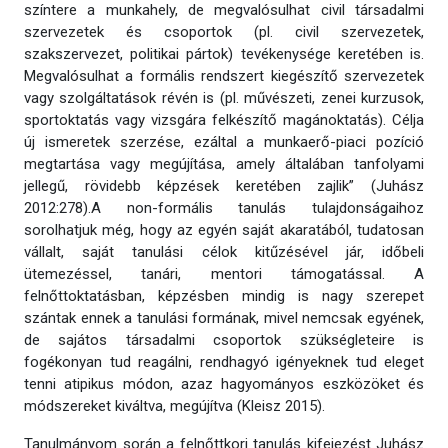
színtere a munkahely, de megvalósulhat civil társadalmi
szervezetek és csoportok (pl. civil szervezetek,
szakszervezet, politikai pártok) tevékenysége keretében is.
Megvalósulhat a formális rendszert kiegészítő szervezetek
vagy szolgáltatások révén is (pl. művészeti, zenei kurzusok,
sportoktatás vagy vizsgára felkészítő magánoktatás). Célja
új ismeretek szerzése, ezáltal a munkaerő-piaci pozíció
megtartása vagy megújítása, amely általában tanfolyami
jellegű, rövidebb képzések keretében zajlik” (Juhász
2012:278).A non-formális tanulás tulajdonságaihoz
sorolhatjuk még, hogy az egyén saját akaratából, tudatosan
vállalt, saját tanulási célok kitűzésével jár, időbeli
ütemezéssel, tanári, mentori támogatással. A
felnőttoktatásban, képzésben mindig is nagy szerepet
szántak ennek a tanulási formának, mivel nemcsak egyének,
de sajátos társadalmi csoportok szükségleteire is
fogékonyan tud reagálni, rendhagyó igényeknek tud eleget
tenni atipikus módon, azaz hagyományos eszközöket és
módszereket kiváltva, megújítva (Kleisz 2015).
Tanulmányom során a felnőttkori tanulás kifejezést Juhász