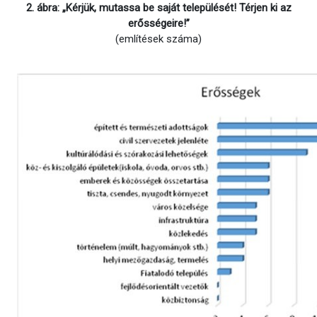
2. ábra: „Kérjük, mutassa be saját települését! Térjen
ki az
erősségeire!”
(említések száma)