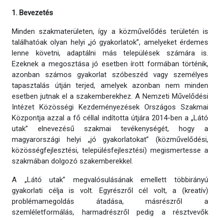
1. Bevezetés
Minden szakmaterületen, így a közművelődés területén is
találhatóak olyan helyi „jó gyakorlatok”, amelyeket érdemes
lenne követni, adaptálni más települések számára is.
Ezeknek a megosztása jó esetben írott formában történik,
azonban számos gyakorlat szóbeszéd vagy személyes
tapasztalás útján terjed, amelyek azonban nem minden
esetben jutnak el a szakemberekhez. A Nemzeti Művelődési
Intézet Közösségi Kezdeményezések Országos Szakmai
Központja azzal a fő céllal indította útjára 2014-ben a „Látó
utak” elnevezésű szakmai tevékenységét, hogy a
magyarországi helyi „jó gyakorlatokat” (közművelődési,
közösségfejlesztési, településfejlesztési) megismertesse a
szakmában dolgozó szakemberekkel.
A „Látó utak” megvalósulásának emellett többirányú
gyakorlati célja is volt. Egyrészről cél volt, a (kreatív)
problémamegoldás átadása, másrészről a
szemléletformálás, harmadrészről pedig a résztvevők