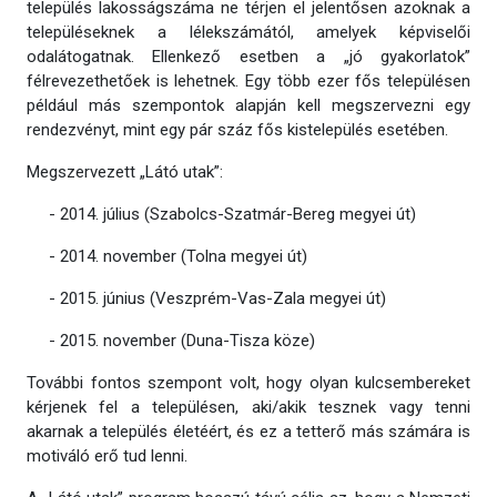
település lakosságszáma ne térjen el jelentősen azoknak a
településeknek a lélekszámától, amelyek képviselői
odalátogatnak. Ellenkező esetben a „jó gyakorlatok”
félrevezethetőek is lehetnek. Egy több ezer fős településen
például más szempontok alapján kell megszervezni egy
rendezvényt, mint egy pár száz fős kistelepülés esetében.
Megszervezett „Látó utak”:
- 2014. július (Szabolcs-Szatmár-Bereg megyei út)
- 2014. november (Tolna megyei út)
- 2015. június (Veszprém-Vas-Zala megyei út)
- 2015. november (Duna-Tisza köze)
További fontos szempont volt, hogy olyan kulcsembereket
kérjenek fel a településen, aki/akik tesznek vagy tenni
akarnak a település életéért, és ez a tetterő más számára is
motiváló erő tud lenni.