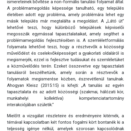
ismereteinek bővítése a non-formális tanulási folyamat által.
A problémamegoldás képessége tanulható, egy település
életében adott egy probléma, amely problémára lehet egy
másik település már megtalálta a megoldást. A „Látó út”
lehetővé teszi, hogy különböző települések képviselői
megosszák egymással tapasztalataikat, amely segíthet a
problémamegoldás fejlesztésében is. A szemléletformálás
folyamata lehetővé teszi, hogy a résztvevők a közösségi
művelődést és cselekvőképességet a gyakorlati oldaláról is
megismerjék, ezzel is fejlesztve tudásukat és szemléletüket
a közművelődés terén. Ezeket összevetve egy tapasztalati
tanulásról beszélhetünk, amely során a résztvevők a
folyamatok megismerése közben, észrevétlenül tanulnak.
Ahogyan Kleisz (2015:15) is kifejti: „A tanulás az egyén
tapasztalata és az adott közösségi (szakmai, hálózati kör,
munkahelyi kollektíva) kompetenciatartomány
interakciójában születik.”
Mielőtt a vizsgálat részleteire és eredményeire kitérnék, a
témával kapcsolatban két fontos fogalmi kört bontanék ki a
teljesség igénye nélkül, amelyek szorosan kapcsolódnak