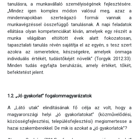
tanulásra, a munkavállaló személyiségének fejlesztésére.
„Mindez igen komplex módon valósul meg, azaz a
mindennapokban szerteágazó formái vannak a
munkavégzéssel összefüggő tanulásnak. A napi feladatok
ellátása olyan kompetenciákat kíván, amelyek egy részét a
munka világában eltöltött évek alatt fokozatosan,
tapasztalati tanulás révén sajátítja el az egyén, s tesz szert
azokra az ismeretekre, készségekre, amelyek önmaga
individuális értékét, tudástőkéjét növelik” (Torgyik 2012:33).
Minden tudás egyfajta beruházás, amely értéket, tőkét,
befektetést jelent.
1.2. „Jó gyakorlat” fogalommagyarázatok
A „Látó utak” elindításának fő célja az volt, hogy a
magyarországi helyi „jó gyakorlatokat” (közművelődési,
közösségfejlesztési, településfejlesztési) megismertesse a
hazai szakemberekkel. De mik is azokat a „jó gyakorlatok”?