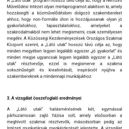
A „Látó utak” program hosszú távú célja az, hogy a Nemzeti
Művelődési Intézet olyan mintaprogramot alakítson ki, amely
hozzásegíti a közművelődésben dolgozó szakembereket
ahhoz, hogy non-formális úton is hozzájussanak olyan jó
gyakorlatokhoz, tapasztalatokhoz, amelyeket a
szakirodalmakból nem lehet megismerni, csak személyesen
megélni. A Közösségi Kezdeményezések Országos Szakmai
Központ szerint, a „Látó utak” hosszú távú célja az, hogy
minden megyében legyen legalább egyszer „jó gyakorlat” és
minden megye ugyancsak legyen legalább egyszer a „Látó
utak” résztvevője, ezzel is megismerve a szakma
sokszínűségét és kreativitását, inspirációt nyújtva a
szakembereknek a mindennapi munkájukhoz.
3. A vizsgálat összefoglaló eredményei
A „Látó utak” hatásmérésének két, egymással
párhuzamosan zajló fázisa volt, amely elsősorban a
meghívott szakmai résztvevők, másodsorban pedig az
Intézeti munkatársak megkérdezését jelentette. A vizsgálat