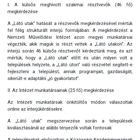
I. A külsős meghívott szakmai résztvevők (46 fő)
megkérdezése
A „Látó utak” hatását a részvevők megkérdezésével mértük
fel félig strukturált interjú formájában. A megkérdezést a
Nemzeti Művelődési Intézet azon megyei munkatársai
végezték, akik maguk is részt vettek a „Látó utakon”. Az
interjú során 46 külsős résztvevőt kérdeztünk meg, és azt
mértük, hogy a „Látó utak” előtt és után milyen volt a
települések helyzete, a „Látó úton” való részvétel segített-e
fejleszteni a települést, annak programjait, gazdaságát,
sikerült-e adaptálni „jó gyakorlatot”.
II. Az Intézet munkatársainak (25 fő) megkérdezése
Az Intézeti munkatársak önkitöltős módon válaszoltak
online az interjúkérdésekre.
A „Látó utak” megszervezése során a települések
kiválasztásánál az alábbi tényezők voltak fontosak:
A településeket elsősorban a Közösségi Kezdeményezések