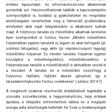
értékes tapasztalat- és információszerzési alkalomnak
gondolták azt. Hasznosíthatónak találták a kapcsolatépítés
szempontjából is, továbbá új gyakorlatokat és megoldási
lehetőségeket ismerhettek meg a felmerülő problémákra,
amelyeket akár saját településükön is alkalmazni tudnak
majd. A folytonos tanulás és művelődési alkalmak keresése
ilyen szempontból is fontos, hiszen „Minden művelődési
folyamatban egyben tanulunk is, legyen az akár befogadó (pl.
színházi látogatás), vagy aktív (pl. néptánccsoport tagság)
művelődési folyamat. És minden tanulási folyamat egyben
hozzájárul a műveltségünkhöz, művelődésünkhöz: a
folyamatosan tanulók a művelődésből is aktívabban veszik ki
a részüket. A tanulás és a művelődés összefügg a
folytonos fejlődés, fejlődni akarás igényével, így a
társadalomfejlesztés fontos cselekvései” (Juhász 2014:7).
A meghívott szakmai résztvevők érdeklődését leginkább a
szociális szövetkezetek, a hagyományőrzés, helyi értékek
ápolása, a település önfenntartóvá válása és a megújuló
energia adta lehetőségek keltették fel. Ezek a tevékenységek