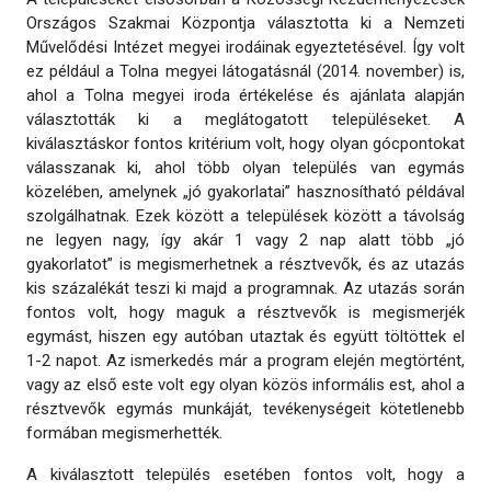
Országos Szakmai Központja választotta ki a Nemzeti
Művelődési Intézet megyei irodáinak egyeztetésével. Így volt
ez például a Tolna megyei látogatásnál (2014. november) is,
ahol a Tolna megyei iroda értékelése és ajánlata alapján
választották ki a meglátogatott településeket. A
kiválasztáskor fontos kritérium volt, hogy olyan gócpontokat
válasszanak ki, ahol több olyan település van egymás
közelében, amelynek „jó gyakorlatai” hasznosítható példával
szolgálhatnak. Ezek között a települések között a távolság
ne legyen nagy, így akár 1 vagy 2 nap alatt több „jó
gyakorlatot” is megismerhetnek a résztvevők, és az utazás
kis százalékát teszi ki majd a programnak. Az utazás során
fontos volt, hogy maguk a résztvevők is megismerjék
egymást, hiszen egy autóban utaztak és együtt töltöttek el
1-2 napot. Az ismerkedés már a program elején megtörtént,
vagy az első este volt egy olyan közös informális est, ahol a
résztvevők egymás munkáját, tevékenységeit kötetlenebb
formában megismerhették.
A kiválasztott település esetében fontos volt, hogy a