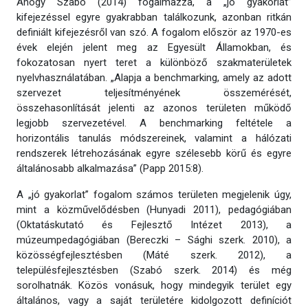
Ahogy Szabó (2014) fogalmazza, a „jó gyakorlat”
kifejezéssel egyre gyakrabban találkozunk, azonban ritkán
definiált kifejezésről van szó. A fogalom először az 1970-es
évek elején jelent meg az Egyesült Államokban, és
fokozatosan nyert teret a különböző szakmaterületek
nyelvhasználatában. „Alapja a benchmarking, amely az adott
szervezet teljesítményének összemérését,
összehasonlítását jelenti az azonos területen működő
legjobb szervezetével. A benchmarking feltétele a
horizontális tanulás módszereinek, valamint a hálózati
rendszerek létrehozásának egyre szélesebb körű és egyre
általánosabb alkalmazása” (Papp 2015:8).
A „jó gyakorlat” fogalom számos területen megjelenik úgy,
mint a közművelődésben (Hunyadi 2011), pedagógiában
(Oktatáskutató és Fejlesztő Intézet 2013), a
múzeumpedagógiában (Bereczki – Sághi szerk. 2010), a
közösségfejlesztésben (Máté szerk. 2012), a
településfejlesztésben (Szabó szerk. 2014) és még
sorolhatnák. Közös vonásuk, hogy mindegyik terület egy
általános, vagy a saját területére kidolgozott definíciót