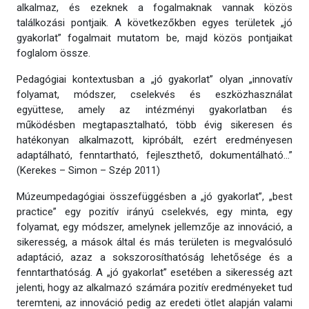
alkalmaz, és ezeknek a fogalmaknak vannak közös
találkozási pontjaik. A következőkben egyes területek „jó
gyakorlat” fogalmait mutatom be, majd közös pontjaikat
foglalom össze.
Pedagógiai kontextusban a „jó gyakorlat” olyan „innovatív
folyamat, módszer, cselekvés és eszközhasználat
együttese, amely az intézményi gyakorlatban és
működésben megtapasztalható, több évig sikeresen és
hatékonyan alkalmazott, kipróbált, ezért eredményesen
adaptálható, fenntartható, fejleszthető, dokumentálható…”
(Kerekes – Simon – Szép 2011)
Múzeumpedagógiai összefüggésben a „jó gyakorlat”, „best
practice” egy pozitív irányú cselekvés, egy minta, egy
folyamat, egy módszer, amelynek jellemzője az innováció, a
sikeresség, a mások által és más területen is megvalósuló
adaptáció, azaz a sokszorosíthatóság lehetősége és a
fenntarthatóság. A „jó gyakorlat” esetében a sikeresség azt
jelenti, hogy az alkalmazó számára pozitív eredményeket tud
teremteni, az innováció pedig az eredeti ötlet alapján valami