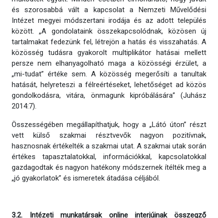
és szorosabbá vált a kapcsolat a Nemzeti Művelődési
Intézet megyei módszertani irodája és az adott település
között. „A gondolataink összekapcsolódnak, közösen új
tartalmakat fedezünk fel, létrejön a hatás és visszahatás. A
közösség tudásra gyakorolt multiplikátor hatásai mellett
persze nem elhanyagolható maga a közösségi érzület, a
„mi-tudat” értéke sem. A közösség megerősíti a tanultak
hatását, helyreteszi a félreértéseket, lehetőséget ad közös
gondolkodásra, vitára, önmagunk kipróbálására” (Juhász
2014:7).
Összességében megállapíthatjuk, hogy a „Látó úton” részt
vett külső szakmai résztvevők nagyon pozitívnak,
hasznosnak értékelték a szakmai utat. A szakmai utak során
értékes tapasztalatokkal, információkkal, kapcsolatokkal
gazdagodtak és nagyon hatékony módszernek ítélték meg a
„jó gyakorlatok” és ismeretek átadása céljából.
3.2. Intézeti munkatársak online interjúinak összegző