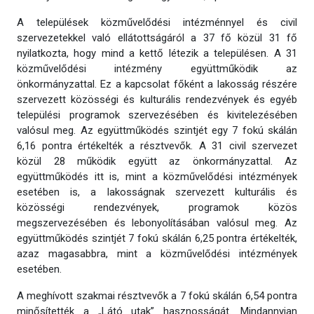
A települések közművelődési intézménnyel és civil
szervezetekkel való ellátottságáról a 37 fő közül 31 fő
nyilatkozta, hogy mind a kettő létezik a településen. A 31
közművelődési intézmény együttműködik az
önkormányzattal. Ez a kapcsolat főként a lakosság részére
szervezett közösségi és kulturális rendezvények és egyéb
települési programok szervezésében és kivitelezésében
valósul meg. Az együttműködés szintjét egy 7 fokú skálán
6,16 pontra értékelték a résztvevők. A 31 civil szervezet
közül 28 működik együtt az önkormányzattal. Az
együttműködés itt is, mint a közművelődési intézmények
esetében is, a lakosságnak szervezett kulturális és
közösségi rendezvények, programok közös
megszervezésében és lebonyolításában valósul meg. Az
együttműködés szintjét 7 fokú skálán 6,25 pontra értékelték,
azaz magasabbra, mint a közművelődési intézmények
esetében.
A meghívott szakmai résztvevők a 7 fokú skálán 6,54 pontra
minősítették a „Látó utak” hasznosságát. Mindannyian