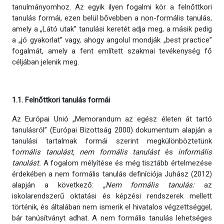
tanulmányomhoz. Az egyik ilyen fogalmi kör a felnőttkori
tanulás formái, ezen belül bővebben a non-formális tanulás,
amely a „Látó utak” tanulási keretét adja meg, a másik pedig
a „jó gyakorlat” vagy, ahogy angolul mondják „best practice”
fogalmát, amely a fent említett szakmai tevékenység fő
céljában jelenik meg.
1.1. Felnőttkori tanulás formái
Az Európai Unió „Memorandum az egész életen át tartó
tanulásról” (Európai Bizottság 2000) dokumentum alapján a
tanulási tartalmak formái szerint megkülönböztetünk
f
ormális tanulást,
nem formális tanulást
és
informális
tanulást.
A fogalom mélyítése és még tisztább értelmezése
érdekében a nem formális tanulás definíciója Juhász (2012)
alapján a következő:
„Nem formális tanulás:
az
iskolarendszerű oktatási és képzési rendszerek mellett
történik, és általában nem ismerik el hivatalos végzettséggel,
bár tanúsítványt adhat. A nem formális tanulás lehetséges