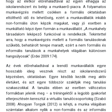
hogy az életkor előrehaladtával az egyén elhagyja az
iskolarendszert és belép a munkaerő-piacra. A folyamatos
munkavégzés mellett csökken a formális oktatásban
eltölthető idő és lehetőség, ezért a munkavállalók inkább
non-formális úton képzik magukat, vagy jó esetben a
munkáltató képzi ilyen formán a munkavállalót. „A munkahely
társadalom leképező funkcióval is rendelkezik. Tekintettel
arra, hogy a munkavégzés mellett a formális tanulásoknak
szűkebb, behatárolt terepe maradt, ezért a nem formális és
informális tanulások a munkahelyek világában különösen
hangsúlyosak” (Erdei 2009:174).
Az évek előrehaladtával a leendő munkavállalók egyre
hosszabb ideig vesznek részt az iskolarendszerű
képzésben, oktatásban. Egyre később kezdik meg aktív
életüket, és azt egyre többször szakítják meg tanulási
szakaszokkal. A tanulás ebben az esetben változatos
formákban jelenik meg – a tréningektől a legjobb gyakorlat
elterjesztésén keresztül a virtuális tanulócsoportokig (Szabó
2008). Ahogyan Torgyik (2012) is kifejti, a munka világában
számtalan alkalom nyílik a non-formális és az informális