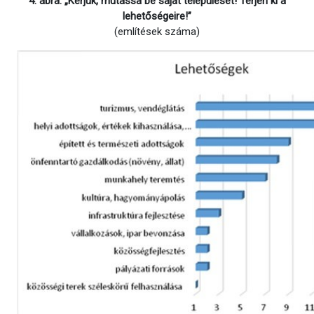
4. ábra: „Kérjük, mutassa be saját települését! Térjen ki a
lehetőségeire!”
(említések száma)