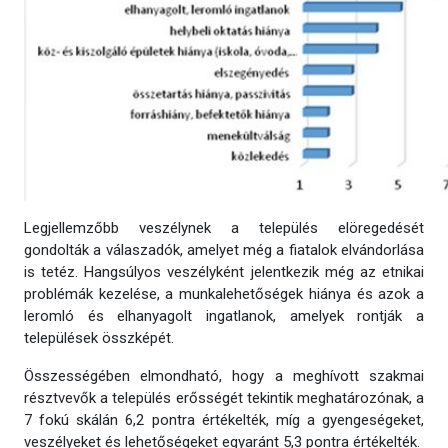
Legjellemzőbb veszélynek a település elöregedését
gondolták a válaszadók, amelyet még a fiatalok elvándorlása
is tetéz. Hangsúlyos veszélyként jelentkezik még az etnikai
problémák kezelése, a munkalehetőségek hiánya és azok a
leromló és elhanyagolt ingatlanok, amelyek rontják a
települések összképét.
Összességében elmondható, hogy a meghívott szakmai
résztvevők a település erősségét tekintik meghatározónak, a
7 fokú skálán 6,2 pontra értékelték, míg a gyengeségeket,
veszélyeket és lehetőségeket egyaránt 5,3 pontra értékelték.