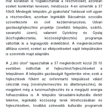
már korábban is foglalkoztatták a résztvevőket, azonban
ezeket konkrétan kevesen, mindössze 4-en ismerték a 37
főből. Mindegyik település „jó gyakorlata” hatással volt ugyan
a résztvevőkre, azonban leginkább Bácsalmás szociális
szövetkezete és civil kezdeményezései, Udvari
gazdaságfejlesztési projektje (önellátó település, szárító,
savanyító üzem), valamint Györköny és Gyulaj
(közfoglalkoztatás, közösségfejlesztés) programjai
váltották ki a legnagyobb érdeklődést. A megkérdezettek
állítása szerint, ezeket az elképzeléseket saját településükre
is szeretnék majd adaptálni.
A „Látó úton” tapasztaltak a 37 megkérdezett közül 20 fő
esetében indítottak el fejlesztést/fejlesztéseket a
településen. A település gazdaságát figyelembe véve, ezek a
fejlesztések főként az önfenntartó településsé válást
célozták meg (növénytermesztés és állattenyésztés), de
megjelent még a turizmusfejlesztés és a megújuló energia
felhasználása is. A település társadalmi-kulturális életét
tekintve, leginkább közösségi terek létrehozásában és
fejlesztésében, továbbá színesebb kulturális programok