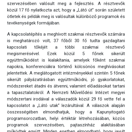
szervezésében valósult meg a fejlesztés. A résztvevők
közül 17 fő nyilatkozta azt, hogy a „Látó út” során született
ötletek és példák meg is valósultak különböző programok és
tevékenységek formájában.
A kapcsolatépítés a meghívott szakmai résztvevők számára
is meghatározó volt, 37 főből 30 fő tudta gazdagítani
kapcsolati tőkéjét a többi szakmai résztvevő
megismerésével. Ezek közül 5 főnek sikerült
együttműködést is kialakítania, amelyek főként szakmai
napokra, konferenciákra történő kölcsönös meghívásokat
jelentettek. A meglátogatott intézményekkel szintén 5 főnek
sikerült pályázatírásban együttműködni, jó gyakorlatokat,
módszereket átadni és átvenni, valamint előadásokat tartani
a tapasztalatokról. A Nemzeti Művelődési Intézet megyei
módszertani irodáival a válaszadók közül 29 fő vette fel a
kapcsolatot a „Látó utak” lezárultával. A válaszok alapján
összességében elmondhatjuk, hogy a Kapunyitogató
programsorozatban, helyi értéktár létrehozásában, közös
programok szervezésében, pajtaszínház alakításában
működtek együtt. Minden esetben elmondható, hogy javult