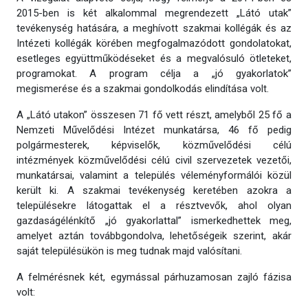
2015-ben is két alkalommal megrendezett „Látó utak”
tevékenység hatására, a meghívott szakmai kollégák és az
Intézeti kollégák körében megfogalmazódott gondolatokat,
esetleges együttműködéseket és a megvalósuló ötleteket,
programokat. A program célja a „jó gyakorlatok”
megismerése és a szakmai gondolkodás elindítása volt.
A „Látó utakon” összesen 71 fő vett részt, amelyből 25 fő a
Nemzeti Művelődési Intézet munkatársa, 46 fő pedig
polgármesterek, képviselők, közművelődési célú
intézmények közművelődési célú civil szervezetek vezetői,
munkatársai, valamint a település véleményformálói közül
került ki. A szakmai tevékenység keretében azokra a
településekre látogattak el a résztvevők, ahol olyan
gazdaságélénkítő „jó gyakorlattal” ismerkedhettek meg,
amelyet aztán továbbgondolva, lehetőségeik szerint, akár
saját településükön is meg tudnak majd valósítani.
A felmérésnek két, egymással párhuzamosan zajló fázisa
volt: