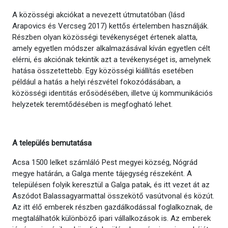
A közösségi akciókat a nevezett útmutatóban (lásd
Arapovics és Vercseg 2017) kettős értelemben használják.
Részben olyan közösségi tevékenységet értenek alatta,
amely egyetlen módszer alkalmazásával kíván egyetlen célt
elérni, és akciónak tekintik azt a tevékenységet is, amelynek
hatása összetettebb. Egy közösségi kiállítás esetében
például a hatás a helyi részvétel fokozódásában, a
közösségi identitás erősödésében, illetve új kommunikációs
helyzetek teremtődésében is megfogható lehet.
A település bemutatása
Acsa 1500 lelket számláló Pest megyei község, Nógrád
megye határán, a Galga mente tájegység részeként. A
településen folyik keresztül a Galga patak, és itt vezet át az
Aszódot Balassagyarmattal összekötő vasútvonal és közút.
Az itt élő emberek részben gazdálkodással foglalkoznak, de
megtalálhatók különböző ipari vállalkozások is. Az emberek