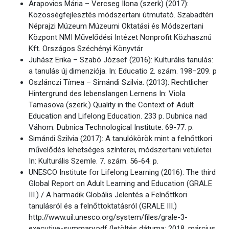
Arapovics Mária – Vercseg Ilona (szerk) (2017):
Közösségfejlesztés módszertani útmutató. Szabadtéri
Néprajzi Múzeum Múzeumi Oktatási és Módszertani
Központ NMI Művelődési Intézet Nonprofit Közhasznú
Kft. Országos Széchényi Könyvtár
Juhász Erika – Szabó József (2016): Kulturális tanulás:
a tanulás új dimenziója. In: Educatio 2. szám. 198–209. p
Oszlánczi Tímea – Simándi Szilvia. (2013): Rechtlicher
Hintergrund des lebenslangen Lernens In: Viola
Tamasova (szerk.) Quality in the Context of Adult
Education and Lifelong Education. 233 p. Dubnica nad
Váhom: Dubnica Technological Institute. 69-77. p.
Simándi Szilvia (2017): A tanulókörök mint a felnőttkori
művelődés lehetséges színterei, módszertani vetületei.
In: Kulturális Szemle. 7. szám. 56-64. p.
UNESCO Institute for Lifelong Learning (2016): The third
Global Report on Adult Learning and Education (GRALE
III.) / A harmadik Globális Jelentés a Felnőttkori
tanulásról és a felnőttoktatásról (GRALE III.)
http://www.uil.unesco.org/system/files/grale-3-
executive-summary.pdf (letöltés dátuma: 2018. március