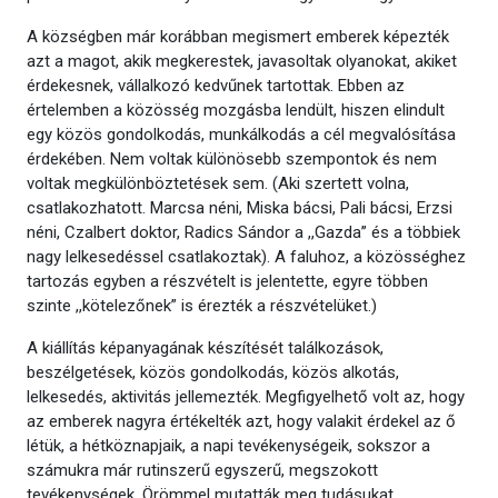
A községben már korábban megismert emberek képezték
azt a magot, akik megkerestek, javasoltak olyanokat, akiket
érdekesnek, vállalkozó kedvűnek tartottak. Ebben az
értelemben a közösség mozgásba lendült, hiszen elindult
egy közös gondolkodás, munkálkodás a cél megvalósítása
érdekében. Nem voltak különösebb szempontok és nem
voltak megkülönböztetések sem. (Aki szertett volna,
csatlakozhatott. Marcsa néni, Miska bácsi, Pali bácsi, Erzsi
néni, Czalbert doktor, Radics Sándor a ,,Gazda’’ és a többiek
nagy lelkesedéssel csatlakoztak). A faluhoz, a közösséghez
tartozás egyben a részvételt is jelentette, egyre többen
szinte ,,kötelezőnek” is érezték a részvételüket.)
A kiállítás képanyagának készítését találkozások,
beszélgetések, közös gondolkodás, közös alkotás,
lelkesedés, aktivitás jellemezték. Megfigyelhető volt az, hogy
az emberek nagyra értékelték azt, hogy valakit érdekel az ő
létük, a hétköznapjaik, a napi tevékenységeik, sokszor a
számukra már rutinszerű egyszerű, megszokott
tevékenységek. Örömmel mutatták meg tudásukat,