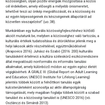
közösségben, olyan pozitív energiák mozgósítása a közös
cél érdekében, amely elősegíti a mélyebb önismeretet,
lehetővé teszi az önkép megváltozását, és a közösség és
az egyén képességeinek és készségeinek állapotáról ad
közvetlen visszajelzést” (uo.:38).
Munkánkban egy kulturális közösségfejlesztéshez kötődő
akciót mutatunk be, melyben a közösséghez való tartozás, a
kulturális értékek tudatosítása és átörökítése jelenik meg a
helyi lakosok aktív részvételével, együttműködésével
(Arapovics 2016). Juhász és Szabó (2016: 200) kulturális
tanulásként értelmezi a kultúra széleskörű eszközrendszere
által megvalósuló nonformális és informális tanulási
alkalmakat, amely különböző módon az egyén egész életét
végigkísérheti. A GRALE III. (Global Report on Adult Learning
and Education; UNESCO Institute for Lifelong Learning)
jelentés többek között a felnőttkori tanulás egyik
kulcsterületeként azonosítja az aktív állampolgárság
támogatását, mely magában foglalja többek között a szabad
tanulást és a közösségi tanulást is (UNESCO 2016) (vö.
Oszlánczi és Simándi 2013).