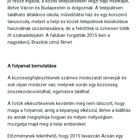
jó része ingázik, a közeli településeken végzi napi munkáját,
illetve Vácon és Budapesten is dolgoznak. A településen
található általános iskola, művelődési ház és egy korszerű
tanuszoda, melyet a helyi és közeli települések kisiskolásai
használnak úszástanulásra, de a felnőttek is szívesen töltik
itt szabadidejüket. A faluban forgatták 2015-ben a
nagysikerű, Brazilok című filmet.
A folyamat bemutatása
A közösségfejlesztésnek számos módozatát ismerjük és
sok olyan módszer van, melynek során egy közösség
összekovácsolódhat, egymásra találhat.
A fotók elkészítésének kezdetén még nem látszott, hogy
maga a folyamat, amíg a képanyag elkészül, illetve a kiállítás
és annak megnyitója hogyan és milyen mélységben
mozgatja majd meg a helyi embereket.
Előzménynek tekinthető, hogy 2015 tavaszán Acsán egy