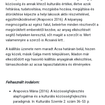
közösség és annak létező kulturális értékei, illetve azok
feltárása, tudatosítása, mozgásba hozása, megújítása és
átörökítése képezte a helyi lakosok aktív részvételével,
együttműködésével (Arapovics 2016). A képanyag
megmozgatta az egész falut, beleértve minden résztvevőt a
megörökített emberektől kezdve, az anyag elkészítését
segítő helyieken keresztül, sőt magát a szerzőt is. Mert
valamennyire a szerző is Acsaivá lett…
A kiállítás üzenete nem maradt Acsa határain belül, hiszen
egy közeli, másik Galga menti településen, Ikladon már
elkezdődött egy hasonló kiállítás anyagának elkészítése,
támaszkodván az acsai tapasztalatokra és élményekre.
Felhasznált irodalom:
Arapovics Mária (2016): A közösségfejlesztés
alapfogalmai és a kulturális közösségfejlesztés
paradigmái. In: Kulturális Szemle 2. szám 36-53. p.