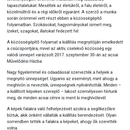
tapasztalatukat. Meséltek az életükről, a falu életéről, a
közelmúltról és a régi időkről egyaránt. A szerző a munka
során örömmel vett részt ebben a közösségépítő
folyamatban. Szokásokat, hagyományokat ismert meg,
ízeket, szagokat, illatokat fedezett fel.
A közösségépítő folyamat a kiállítás megnyitóján emelkedett
a csúcspontjára, mivel az aktív, cselekvő közösség egy
valódi ünnepet varázsolt 2017. szeptember 30-án az acsai
Művelődési Házba.
Nagy figyelemmel és odaadással szervezték a helyiek a
megnyitó ünnepséget. Ugyanis az eseményt, mint ahogy a
meghívón is nevezték, ünnepségnek nyilvánították. Minden –
a kiállított képeken szereplő – lakost személyesen hívtunk
meg, de minden acsai címre is ment ki meghívólevél.
A képek falakra való felhelyezését azokra a segítkezőkre
bíztuk, akik önként vállalták a kiállítás berendezését. Olyan
sorrendben tették a falakra a képeket, ahogy ők szerették
volna.