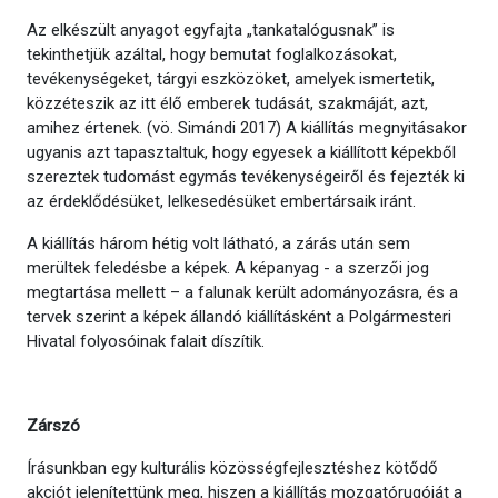
Az elkészült anyagot egyfajta „tankatalógusnak” is
tekinthetjük azáltal, hogy bemutat foglalkozásokat,
tevékenységeket, tárgyi eszközöket, amelyek ismertetik,
közzéteszik az itt élő emberek tudását, szakmáját, azt,
amihez értenek. (vö. Simándi 2017) A kiállítás megnyitásakor
ugyanis azt tapasztaltuk, hogy egyesek a kiállított képekből
szereztek tudomást egymás tevékenységeiről és fejezték ki
az érdeklődésüket, lelkesedésüket embertársaik iránt.
A kiállítás három hétig volt látható, a zárás után sem
merültek feledésbe a képek. A képanyag - a szerzői jog
megtartása mellett – a falunak került adományozásra, és a
tervek szerint a képek állandó kiállításként a Polgármesteri
Hivatal folyosóinak falait díszítik.
Zárszó
Írásunkban egy kulturális közösségfejlesztéshez kötődő
akciót jelenítettünk meg, hiszen a kiállítás mozgatórugóját a