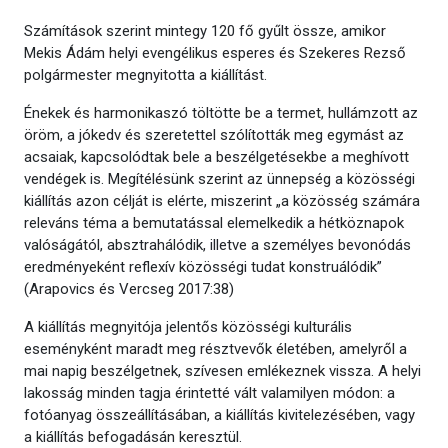
Számítások szerint mintegy 120 fő gyűlt össze, amikor
Mekis Ádám helyi evengélikus esperes és Szekeres Rezső
polgármester megnyitotta a kiállítást.
Énekek és harmonikaszó töltötte be a termet, hullámzott az
öröm, a jókedv és szeretettel szólították meg egymást az
acsaiak, kapcsolódtak bele a beszélgetésekbe a meghívott
vendégek is. Megítélésünk szerint az ünnepség a közösségi
kiállítás azon célját is elérte, miszerint „a közösség számára
releváns téma a bemutatással elemelkedik a hétköznapok
valóságától, absztrahálódik, illetve a személyes bevonódás
eredményeként reflexív közösségi tudat konstruálódik”
(Arapovics és Vercseg 2017:38)
A kiállítás megnyitója jelentős közösségi kulturális
eseményként maradt meg résztvevők életében, amelyről a
mai napig beszélgetnek, szívesen emlékeznek vissza. A helyi
lakosság minden tagja érintetté vált valamilyen módon: a
fotóanyag összeállításában, a kiállítás kivitelezésében, vagy
a kiállítás befogadásán keresztül.