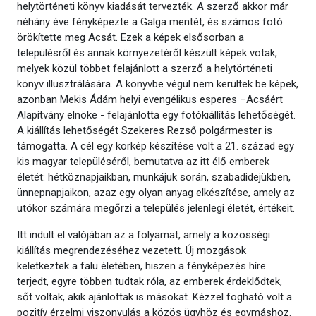
helytörténeti könyv kiadását tervezték. A szerző akkor már
néhány éve fényképezte a Galga mentét, és számos fotó
örökítette meg Acsát. Ezek a képek elsősorban a
településről és annak környezetéről készült képek votak,
melyek közül többet felajánlott a szerző a helytörténeti
könyv illusztrálására. A könyvbe végül nem kerültek be képek,
azonban Mekis Ádám helyi evengélikus esperes –Acsáért
Alapítvány elnöke - felajánlotta egy fotókiállítás lehetőségét.
A kiállítás lehetőségét Szekeres Rezső polgármester is
támogatta. A cél egy korkép készítése volt a 21. század egy
kis magyar településéről, bemutatva az itt élő emberek
életét: hétköznapjaikban, munkájuk során, szabadidejükben,
ünnepnapjaikon, azaz egy olyan anyag elkészítése, amely az
utókor számára megőrzi a település jelenlegi életét, értékeit.
Itt indult el valójában az a folyamat, amely a közösségi
kiállítás megrendezéséhez vezetett. Új mozgások
keletkeztek a falu életében, hiszen a fényképezés híre
terjedt, egyre többen tudtak róla, az emberek érdeklődtek,
sőt voltak, akik ajánlottak is másokat. Kézzel fogható volt a
pozitív érzelmi viszonyulás a közös ügyhöz és egymáshoz.