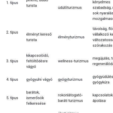
pihenő, üdülő
kényelmes
1. típus
turista
üdülőturizmus
szabadság, 
sok nyaralás
mozgalmas
távolság, flö
2. típus
élményt kereső
vállalkozó k
élményturizmus
turista
változatoss
szórakozás
kikapcsolódó,
megújulás, te
3. típus
feltöltődésre
wellness-turizmus
regenerálód
vágyó
gyógyüdülés
4. típus
gyógyulni vágyó
gyógyturizmus
gyógykúra
barátok,
rokonlátogató-
kapcsolatok
5. típus
ismerősök
baráti turizmus
ápolása
felkeresése