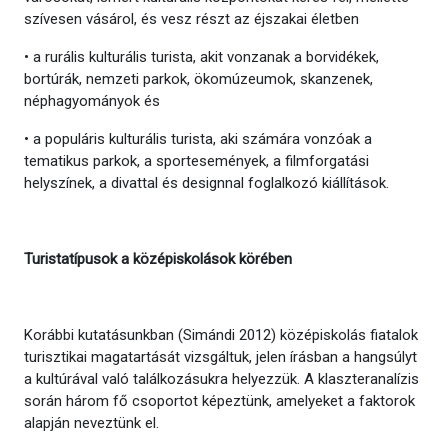
szívesen vásárol, és vesz részt az éjszakai életben
• a rurális kulturális turista, akit vonzanak a borvidékek,
bortúrák, nemzeti parkok, ökomúzeumok, skanzenek,
néphagyományok és
• a populáris kulturális turista, aki számára vonzóak a
tematikus parkok, a sportesemények, a filmforgatási
helyszínek, a divattal és designnal foglalkozó kiállítások.
Turistatípusok a középiskolások körében
Korábbi kutatásunkban (Simándi 2012) középiskolás fiatalok
turisztikai magatartását vizsgáltuk, jelen írásban a hangsúlyt
a kultúrával való találkozásukra helyezzük. A klaszteranalízis
során három fő csoportot képeztünk, amelyeket a faktorok
alapján neveztünk el.