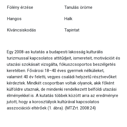
Fölény érzése
Tanulás öröme
Hangos
Halk
Kíváncsiskodás
Tapintat
Egy 2008-as kutatás a budapesti lakosság kulturális
turizmussal kapcsolatos attitűdjeit, ismereteit, motivációit és
utazási szokásait vizsgálta, fókuszcsoportos beszélgetés
keretében. Fővárosi 18–40 éves gyermek nélkülieket,
valamint 40 év feletti, vegyes családi helyzetű résztvevőket
kérdeztek. Mindkét csoportban voltak olyanok, akik főként
külföldre utaznak, de mindenki rendelkezett belföldi utazási
élményekkel is. A kutatás többek között arra az eredményre
jutott, hogy a korosztályok kultúrával kapcsolatos
asszociációi eltérőek (1. ábra). (MTZrt. 2008:24)