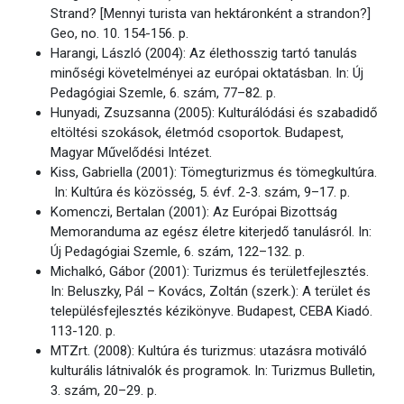
Strand? [Mennyi turista van hektáronként a strandon?]
Geo, no. 10. 154-156. p.
Harangi, László (2004): Az élethosszig tartó tanulás
minőségi követelményei az európai oktatásban. In: Új
Pedagógiai Szemle, 6. szám, 77–82. p.
Hunyadi, Zsuzsanna (2005): Kulturálódási és szabadidő
eltöltési szokások, életmód csoportok. Budapest,
Magyar Művelődési Intézet.
Kiss, Gabriella (2001): Tömegturizmus és tömegkultúra.
In: Kultúra és közösség, 5. évf. 2-3. szám, 9–17. p.
Komenczi, Bertalan (2001): Az Európai Bizottság
Memoranduma az egész életre kiterjedő tanulásról. In:
Új Pedagógiai Szemle, 6. szám, 122–132. p.
Michalkó, Gábor (2001): Turizmus és területfejlesztés.
In: Beluszky, Pál – Kovács, Zoltán (szerk.): A terület és
településfejlesztés kézikönyve. Budapest, CEBA Kiadó.
113-120. p.
MTZrt. (2008): Kultúra és turizmus: utazásra motiváló
kulturális látnivalók és programok. In: Turizmus Bulletin,
3. szám, 20–29. p.