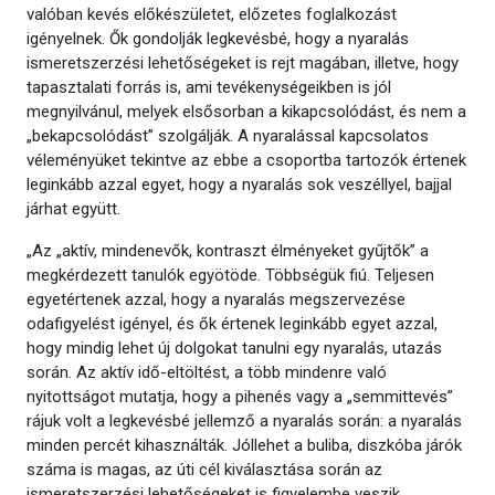
valóban kevés előkészületet, előzetes foglalkozást
igényelnek. Ők gondolják legkevésbé, hogy a nyaralás
ismeretszerzési lehetőségeket is rejt magában, illetve, hogy
tapasztalati forrás is, ami tevékenységeikben is jól
megnyilvánul, melyek elsősorban a kikapcsolódást, és nem a
„bekapcsolódást” szolgálják. A nyaralással kapcsolatos
véleményüket tekintve az ebbe a csoportba tartozók értenek
leginkább azzal egyet, hogy a nyaralás sok veszéllyel, bajjal
járhat együtt.
„Az „aktív, mindenevők, kontraszt élményeket gyűjtők” a
megkérdezett tanulók egyötöde. Többségük fiú. Teljesen
egyetértenek azzal, hogy a nyaralás megszervezése
odafigyelést igényel, és ők értenek leginkább egyet azzal,
hogy mindig lehet új dolgokat tanulni egy nyaralás, utazás
során. Az aktív idő-eltöltést, a több mindenre való
nyitottságot mutatja, hogy a pihenés vagy a „semmittevés”
rájuk volt a legkevésbé jellemző a nyaralás során: a nyaralás
minden percét kihasználták. Jóllehet a buliba, diszkóba járók
száma is magas, az úti cél kiválasztása során az
ismeretszerzési lehetőségeket is figyelembe veszik