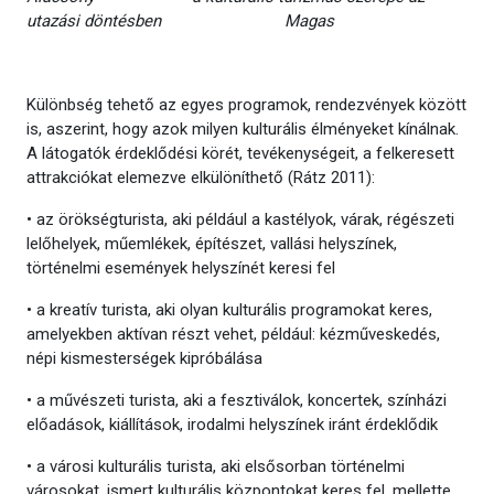
utazási döntésben Magas
Különbség tehető az egyes programok, rendezvények között
is, aszerint, hogy azok milyen kulturális élményeket kínálnak.
A látogatók érdeklődési körét, tevékenységeit, a felkeresett
attrakciókat elemezve elkülöníthető (Rátz 2011):
• az örökségturista, aki például a kastélyok, várak, régészeti
lelőhelyek, műemlékek, építészet, vallási helyszínek,
történelmi események helyszínét keresi fel
• a kreatív turista, aki olyan kulturális programokat keres,
amelyekben aktívan részt vehet, például: kézműveskedés,
népi kismesterségek kipróbálása
• a művészeti turista, aki a fesztiválok, koncertek, színházi
előadások, kiállítások, irodalmi helyszínek iránt érdeklődik
• a városi kulturális turista, aki elsősorban történelmi
városokat, ismert kulturális központokat keres fel, mellette