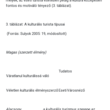
mélyek, az eseti turista esetében pedig a kultúra közepesen
fontos és motiváló tényező (3. táblázat).
3. táblázat: A kulturális turista típusai
(Forrás: Sulyok 2005: 19, módosított)
Magas (szerzett élmény)
Tudatos
Váratlanul kulturálissá váló
Véletlen kulturális élményszerző
Eseti
Városnéző
Alacsony a kulturális turizmus szerepe az