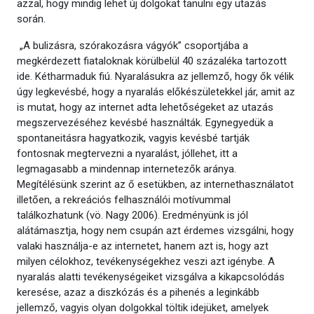
azzal, hogy mindig lehet új dolgokat tanulni egy utazás
során.
„A bulizásra, szórakozásra vágyók” csoportjába a
megkérdezett fiataloknak körülbelül 40 százaléka tartozott
ide. Kétharmaduk fiú. Nyaralásukra az jellemző, hogy ők vélik
úgy legkevésbé, hogy a nyaralás előkészületekkel jár, amit az
is mutat, hogy az internet adta lehetőségeket az utazás
megszervezéséhez kevésbé használták. Egynegyedük a
spontaneitásra hagyatkozik, vagyis kevésbé tartják
fontosnak megtervezni a nyaralást, jóllehet, itt a
legmagasabb a mindennap internetezők aránya.
Megítélésünk szerint az ő esetükben, az internethasználatot
illetően, a rekreációs felhasználói motívummal
találkozhatunk (vö. Nagy 2006). Eredményünk is jól
alátámasztja, hogy nem csupán azt érdemes vizsgálni, hogy
valaki használja-e az internetet, hanem azt is, hogy azt
milyen célokhoz, tevékenységekhez veszi azt igénybe. A
nyaralás alatti tevékenységeiket vizsgálva a kikapcsolódás
keresése, azaz a diszkózás és a pihenés a leginkább
jellemző, vagyis olyan dolgokkal töltik idejüket, amelyek