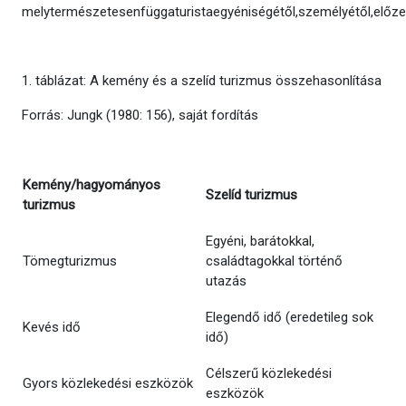
melytermészetesenfüggaturistaegyéniségétől,személyétől,előzet
1. táblázat: A kemény és a szelíd turizmus összehasonlítása
Forrás: Jungk (1980: 156), saját fordítás
Kemény/hagyományos
Szelíd turizmus
turizmus
Egyéni, barátokkal,
Tömegturizmus
családtagokkal történő
utazás
Elegendő idő (eredetileg sok
Kevés idő
idő)
Célszerű közlekedési
Gyors közlekedési eszközök
eszközök