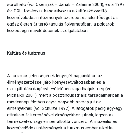
sorolható (vö. Csernyák – Janák – Zalánné 2004), és a 1997.
évi CXL. törvény is hangsúlyozza a kultúraközvetítő,
közművelődési intézmények szerepét és jelentőségét az
egész életen át tartó tanulás folyamatában, a polgárok
közösségi művelődésének szolgálatában.
Kultúra és turizmus
A turizmus jelenségének lényegét napjainkban az
élményszerzéssel járó környezetváltozásban és a
szolgáltatások igénybevételében ragadhatjuk meg (vö.
Michalkó 2001), mert a posztindusztriális társadalmakban a
mindennapi életben egyre nagyobb szerep jut az
élményeknek (vö. Schulze 1992). A látogatók pedig egy-egy
attrakció felkeresésével élményekhez jutnak, legyen az
természetes vagy ember alkotta vonzerő. A muzeális és
közművelődési intézmények a turizmus ember alkotta