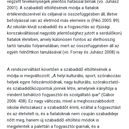
végzett tevékenységek jelentős hatással bírnak (vö. Juhász
2001). A szabadidő eltöltésének módja a fiatalok
értékrendszerével és céljaival is összefüggésben áll, illetve
befolyással van az életmód más elemeire is (Pikó 2005: 89).
Az iskolán kívüli szabadidő és a fogyasztás az ifjúsági
korszakváltással nagyobb jelentőséghez jutott a serdülőkorú
fiatalok életében, amely különösen fontos az élethosszig
tartó tanulás folyamatában, mert az összefüggésben áll az
egyén felnőttkori tanulásával (vö. Forray és Juhász 2008) is.
A rendszerváltást követően a szabadidő eltöltésének a
módja is megváltozott. „A helyi kulturális, sport, szórakozási
helyek egyre felszámolódnak, nagy kulturális, szórakoztató-
és szabadidőközpontok jönnek létre, amelynek irányítója a
mindent behálózó fogyasztói és szolgáltató ipar” (Gábor
2006: 438). Ez nagy változás, mivel a meghosszabbodott
iskolai életszakasz a szabadidőt érinti, ezáltal a fogyasztást
és az életvitelt is, és a fiataloknak nem csupán szabadideje
nőtt meg, hanem új szabadidő eltöltési módok is
megjelentek a palettán a fogyasztói iparnak, és a