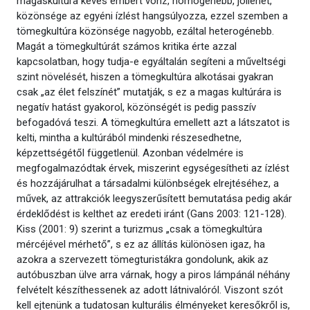
magaskultúra kevés embert vonz, homogénebb, jóllehet,
közönsége az egyéni ízlést hangsúlyozza, ezzel szemben a
tömegkultúra közönsége nagyobb, ezáltal heterogénebb.
Magát a tömegkultúrát számos kritika érte azzal
kapcsolatban, hogy tudja-e egyáltalán segíteni a műveltségi
szint növelését, hiszen a tömegkultúra alkotásai gyakran
csak „az élet felszínét” mutatják, s ez a magas kultúrára is
negatív hatást gyakorol, közönségét is pedig passzív
befogadóvá teszi. A tömegkultúra emellett azt a látszatot is
kelti, mintha a kultúrából mindenki részesedhetne,
képzettségétől függetlenül. Azonban védelmére is
megfogalmazódtak érvek, miszerint egységesítheti az ízlést
és hozzájárulhat a társadalmi különbségek elrejtéséhez, a
művek, az attrakciók leegyszerűsített bemutatása pedig akár
érdeklődést is kelthet az eredeti iránt (Gans 2003: 121-128).
Kiss (2001: 9) szerint a turizmus „csak a tömegkultúra
mércéjével mérhető”, s ez az állítás különösen igaz, ha
azokra a szervezett tömegturistákra gondolunk, akik az
autóbuszban ülve arra várnak, hogy a piros lámpánál néhány
felvételt készíthessenek az adott látnivalóról. Viszont szót
kell ejtenünk a tudatosan kulturális élményeket keresőkről is,