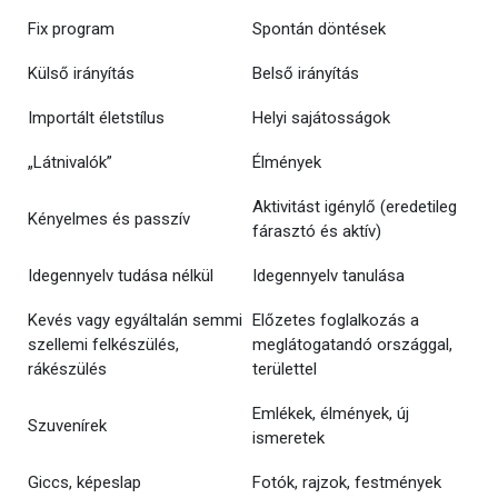
Fix program
Spontán döntések
Külső irányítás
Belső irányítás
Importált életstílus
Helyi sajátosságok
„Látnivalók”
Élmények
Aktivitást igénylő (eredetileg
Kényelmes és passzív
fárasztó és aktív)
Idegennyelv tudása nélkül
Idegennyelv tanulása
Kevés vagy egyáltalán semmi
Előzetes foglalkozás a
szellemi felkészülés,
meglátogatandó országgal,
rákészülés
területtel
Emlékek, élmények, új
Szuvenírek
ismeretek
Giccs, képeslap
Fotók, rajzok, festmények