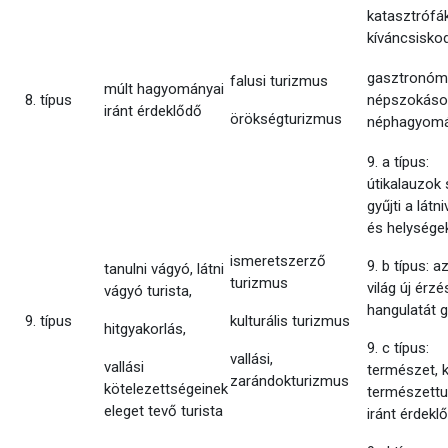
katasztrófá
kíváncsisko
gasztronómi
falusi turizmus
múlt hagyományai
8. típus
népszokáso
iránt érdeklődő
örökségturizmus
néphagyom
9. a típus:
útikalauzok 
gyűjti a látn
és helysége
ismeretszerző
9. b típus: a
tanulni vágyó, látni
turizmus
világ új érzés
vágyó turista,
hangulatát g
9. típus
kulturális turizmus
hitgyakorlás,
9. c típus:
vallási,
vallási
természet, k
zarándokturizmus
kötelezettségeinek
természett
eleget tevő turista
iránt érdekl