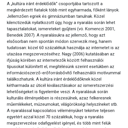
A „kultúra iránt érdeklődők” csoportjába tartozott a
megkérdezett fiatalok több mint egyharmada, főként lányok.
Jellemzően egriek és gimnáziumban tanulnak. Közel
kilenctizedük nyilatkozott úgy, hogy a nyaralás során lehet
tapasztalatokat, ismereteket gyűjteni (vö. Komenczi 2001,
Benedek 2007). A nyaralásukra az jellemző, hogy azt
elsősorban nem spontán módon szervezik meg, hanem
tudatosan: közel 60 százalékuk használja az internetet is az
utazása megszervezéséhez. Nagy (2006) kutatásában az
ifjúság körében az internetezők között felhasználói
típusokat különített el, megítélésünk szerint esetükben az
információszerző-erőforrásbővítő felhasználói motívummal
találkozhatunk. A kultúra iránt érdeklődőknek közel
kétharmada az úticél kiválasztásakor az ismeretszerzési
lehetőségeket is figyelembe veszi. A nyaralásuk során
kulturális élményekben is részesülnek, azaz felkeresnek
műemlékeket, múzeumokat, világörökségi helyszíneket stb.
A nyaralással kapcsolatos véleményüket tekintve teljesen
egyetért azzal közel 70 százalékuk, hogy a nyaralás
megszervezése odafigyelést igényel, és több mint felük