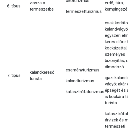
ökoturizmus
vissza a
erdő, túra,
6. típus
természetbe
kempingezé
természetturizmus
csak korlát
kalandvágyó
egyszeri él
keres előre k
kockázattal,
személyes
bizonyítás, 
álmodozó
eseményturizmus
kalandkereső
7. típus
igazi kaland
turista
kalandturizmus
vágyó: akár 
épségét és a
katasztrófaturizmus
is kockára t
turista
katasztrófat
árvizek és 
természeti