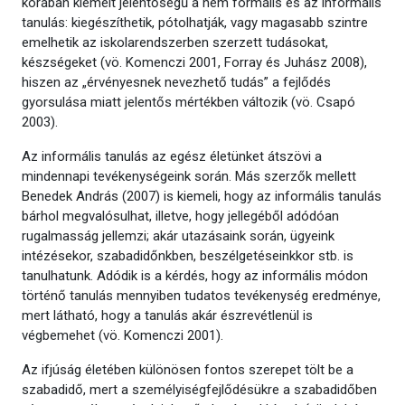
korában kiemelt jelentőségű a nem formális és az informális
tanulás: kiegészíthetik, pótolhatják, vagy magasabb szintre
emelhetik az iskolarendszerben szerzett tudásokat,
készségeket (vö. Komenczi 2001, Forray és Juhász 2008),
hiszen az „érvényesnek nevezhető tudás” a fejlődés
gyorsulása miatt jelentős mértékben változik (vö. Csapó
2003).
Az informális tanulás az egész életünket átszövi a
mindennapi tevékenységeink során. Más szerzők mellett
Benedek András (2007) is kiemeli, hogy az informális tanulás
bárhol megvalósulhat, illetve, hogy jellegéből adódóan
rugalmasság jellemzi; akár utazásaink során, ügyeink
intézésekor, szabadidőnkben, beszélgetéseinkkor stb. is
tanulhatunk. Adódik is a kérdés, hogy az informális módon
történő tanulás mennyiben tudatos tevékenység eredménye,
mert látható, hogy a tanulás akár észrevétlenül is
végbemehet (vö. Komenczi 2001).
Az ifjúság életében különösen fontos szerepet tölt be a
szabadidő, mert a személyiségfejlődésükre a szabadidőben