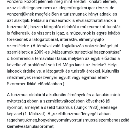
vonzerői között jelennek meg mint eredeti kínálati elemek,
azaz elsődlegesen nem az idegenforgalmi ipar részei, de
vonzerejüknek megfelelően a turizmusnak irányt adnak, és
azt alakítják. Például a múzeumok is elválaszthatatlanok a
turizmustól, hiszen látogatói oldalról a múzeumokat turisták
is felkeresik, és viszont is igaz, a múzeumok is egyre inkább
törekednek a látogatóbarát, interaktív, élménynyújtó
szemléletre. (A témával való foglalkozás sokszínűségét jól
szemléltetik a 2009-es „Múzeumok turisztikai hasznosítása”
c. konferencia témaválasztásai, melyben az egyik előadás a
következő problémát veti fel: Mégis kinek az érdeke? Helyi
lakosok érdeke vs. a látogatók és turisták érdekei. Kulturális
intézmények rendezvényei: együtt vagy egymás ellen?
Szommer Ildikó előadásában.)
A turizmus oldaláról a kulturális élmények és a tanulás iránti
nyitottság abban a szemléletváltozásban követhető jól
nyomon, amelyet a szelíd turizmus (Jungk 1980) jelensége
képvisel (1. táblázat). A „szelídturizmus”lényegét abban
ragadhatjukmeg,hogyahagyományosturizmussalszembenaszelídtur
kiemelveatanulásörömét,