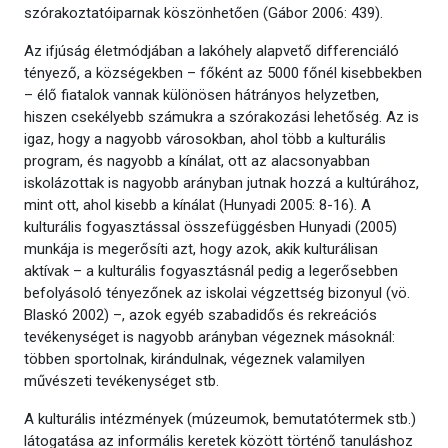
szórakoztatóiparnak köszönhetően (Gábor 2006: 439).
Az ifjúság életmódjában a lakóhely alapvető differenciáló
tényező, a községekben – főként az 5000 főnél kisebbekben
– élő fiatalok vannak különösen hátrányos helyzetben,
hiszen csekélyebb számukra a szórakozási lehetőség. Az is
igaz, hogy a nagyobb városokban, ahol több a kulturális
program, és nagyobb a kínálat, ott az alacsonyabban
iskolázottak is nagyobb arányban jutnak hozzá a kultúrához,
mint ott, ahol kisebb a kínálat (Hunyadi 2005: 8-16). A
kulturális fogyasztással összefüggésben Hunyadi (2005)
munkája is megerősíti azt, hogy azok, akik kulturálisan
aktívak – a kulturális fogyasztásnál pedig a legerősebben
befolyásoló tényezőnek az iskolai végzettség bizonyul (vö.
Blaskó 2002) –, azok egyéb szabadidős és rekreációs
tevékenységet is nagyobb arányban végeznek másoknál:
többen sportolnak, kirándulnak, végeznek valamilyen
művészeti tevékenységet stb.
A kulturális intézmények (múzeumok, bemutatótermek stb.)
látogatása az informális keretek között történő tanuláshoz