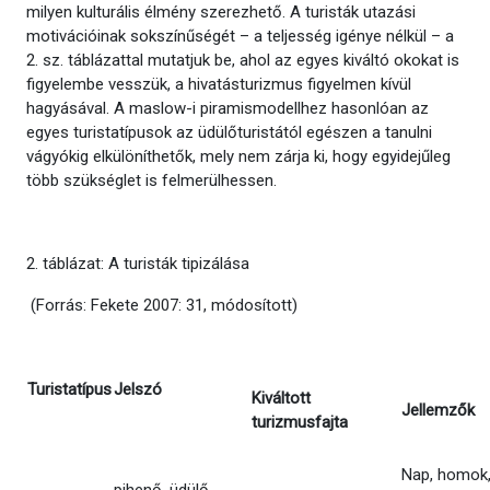
milyen kulturális élmény szerezhető. A turisták utazási
motivációinak sokszínűségét – a teljesség igénye nélkül – a
2. sz. táblázattal mutatjuk be, ahol az egyes kiváltó okokat is
figyelembe vesszük, a hivatásturizmus figyelmen kívül
hagyásával. A maslow-i piramismodellhez hasonlóan az
egyes turistatípusok az üdülőturistától egészen a tanulni
vágyókig elkülöníthetők, mely nem zárja ki, hogy egyidejűleg
több szükséglet is felmerülhessen.
2. táblázat: A turisták tipizálása
(Forrás: Fekete 2007: 31, módosított)
Turistatípus
Jelszó
Kiváltott
Jellemzők
turizmusfajta
Nap, homok,