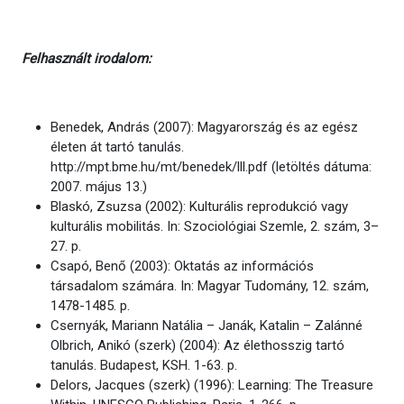
Felhasznált irodalom:
Benedek, András (2007): Magyarország és az egész
életen át tartó tanulás.
http://mpt.bme.hu/mt/benedek/lll.pdf (letöltés dátuma:
2007. május 13.)
Blaskó, Zsuzsa (2002): Kulturális reprodukció vagy
kulturális mobilitás. In: Szociológiai Szemle, 2. szám, 3–
27. p.
Csapó, Benő (2003): Oktatás az információs
társadalom számára. In: Magyar Tudomány, 12. szám,
1478-1485. p.
Csernyák, Mariann Natália – Janák, Katalin – Zalánné
Olbrich, Anikó (szerk) (2004): Az élethosszig tartó
tanulás. Budapest, KSH. 1-63. p.
Delors, Jacques (szerk) (1996): Learning: The Treasure