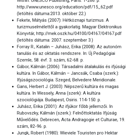
Within. UNESCO Publishing, Paris. 1-266. p.
http://www.unesco.org/education/pdf/15_62.pdf
(letöltés dátuma:2013. október 22.)
Fekete, Mátyás (2007): Hétköznapi turizmus. A
turizmuselmélettől a gyakorlatig. Magyar Elektronikus
Könyvtár, http://mek.oszk.hu/04100/04167/04167.pdf
(letöltés dátuma: 2007. szeptember 3.)
Forray R., Katalin – Juhász, Erika (2008): Az autonóm
tanulás és az oktatás rendszere. In: Új Pedagógiai
Szemle, 58. évf. 3. szám, 62-68. p.
Gábor, Kálmán (2006): Társadalmi átalakulás és ifjúsági
kultúra. In Gábor, Kálmán – Jancsák, Csaba (szerk.):
Ifjúságszociológia. Szeged, Belvedere Meridionale.
Gans, Herbert J. (2003): Népszerű kultúra és magas
kultúra. In Wessely, Anna (szerk): A kultúra
szociológiája. Budapest, Osiris. 114-150. p.
Juhász, Erika (2001): Az ifjúkor főbb jellemzői. In
Rubovszky, Kálmán (szerk.): Felnőttoktatás Ifjúság
Művelődés. Debrecen, Acta Andragogie et Culturae, 19.
szám, 82-96. p.
Jungk, Robert (1980): Wieviele Touristen pro Hektar