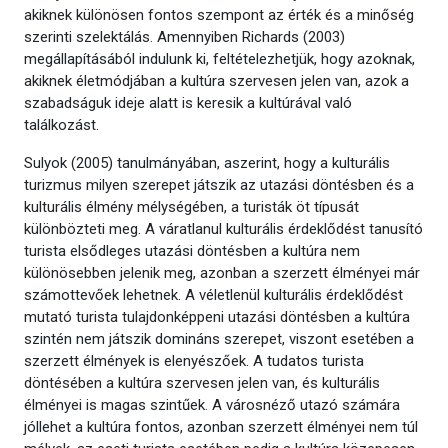
akiknek különösen fontos szempont az érték és a minőség
szerinti szelektálás. Amennyiben Richards (2003)
megállapításából indulunk ki, feltételezhetjük, hogy azoknak,
akiknek életmódjában a kultúra szervesen jelen van, azok a
szabadságuk ideje alatt is keresik a kultúrával való
találkozást.
Sulyok (2005) tanulmányában, aszerint, hogy a kulturális
turizmus milyen szerepet játszik az utazási döntésben és a
kulturális élmény mélységében, a turisták öt típusát
különbözteti meg. A váratlanul kulturális érdeklődést tanusító
turista elsődleges utazási döntésben a kultúra nem
különösebben jelenik meg, azonban a szerzett élményei már
számottevőek lehetnek. A véletlenül kulturális érdeklődést
mutató turista tulajdonképpeni utazási döntésben a kultúra
szintén nem játszik domináns szerepet, viszont esetében a
szerzett élmények is elenyészőek. A tudatos turista
döntésében a kultúra szervesen jelen van, és kulturális
élményei is magas szintűek. A városnéző utazó számára
jóllehet a kultúra fontos, azonban szerzett élményei nem túl