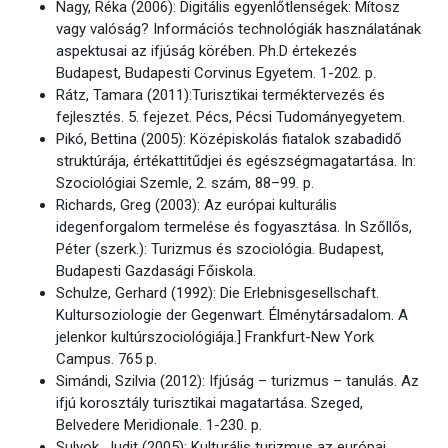
Nagy, Réka (2006): Digitális egyenlőtlenségek: Mítosz
vagy valóság? Információs technológiák használatának
aspektusai az ifjúság körében. Ph.D értekezés
Budapest, Budapesti Corvinus Egyetem. 1-202. p.
Rátz, Tamara (2011):Turisztikai terméktervezés és
fejlesztés. 5. fejezet. Pécs, Pécsi Tudományegyetem.
Pikó, Bettina (2005): Középiskolás fiatalok szabadidő
struktúrája, értékattitűdjei és egészségmagatartása. In:
Szociológiai Szemle, 2. szám, 88–99. p.
Richards, Greg (2003): Az európai kulturális
idegenforgalom termelése és fogyasztása. In Szőllős,
Péter (szerk.): Turizmus és szociológia. Budapest,
Budapesti Gazdasági Főiskola.
Schulze, Gerhard (1992): Die Erlebnisgesellschaft.
Kultursoziologie der Gegenwart. Élménytársadalom. A
jelenkor kultúrszociológiája.] Frankfurt-New York
Campus. 765 p.
Simándi, Szilvia (2012): Ifjúság – turizmus – tanulás. Az
ifjú korosztály turisztikai magatartása. Szeged,
Belvedere Meridionale. 1-230. p.
Sulyok, Judit (2005): Kulturális turizmus az európai