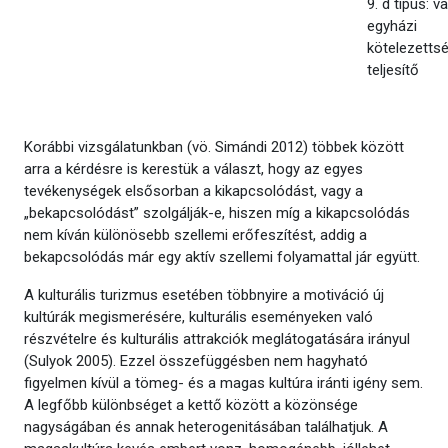
9. d típus: va
egyházi
kötelezettsé
teljesítő
Korábbi vizsgálatunkban (vö. Simándi 2012) többek között
arra a kérdésre is kerestük a választ, hogy az egyes
tevékenységek elsősorban a kikapcsolódást, vagy a
„bekapcsolódást” szolgálják-e, hiszen míg a kikapcsolódás
nem kíván különösebb szellemi erőfeszítést, addig a
bekapcsolódás már egy aktív szellemi folyamattal jár együtt.
A kulturális turizmus esetében többnyire a motiváció új
kultúrák megismerésére, kulturális eseményeken való
részvételre és kulturális attrakciók meglátogatására irányul
(Sulyok 2005). Ezzel összefüggésben nem hagyható
figyelmen kívül a tömeg- és a magas kultúra iránti igény sem.
A legfőbb különbséget a kettő között a közönsége
nagyságában és annak heterogenitásában találhatjuk. A