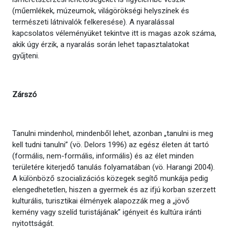
(műemlékek, múzeumok, világörökségi helyszínek és
természeti látnivalók felkeresése). A nyaralással
kapcsolatos véleményüket tekintve itt is magas azok száma,
akik úgy érzik, a nyaralás során lehet tapasztalatokat
gyűjteni.
Zárszó
Tanulni mindenhol, mindenből lehet, azonban „tanulni is meg
kell tudni tanulni” (vö. Delors 1996) az egész életen át tartó
(formális, nem-formális, informális) és az élet minden
területére kiterjedő tanulás folyamatában (vö. Harangi 2004).
A különböző szocializációs közegek segítő munkája pedig
elengedhetetlen, hiszen a gyermek és az ifjú korban szerzett
kulturális, turisztikai élmények alapozzák meg a „jövő
kemény vagy szelíd turistájának” igényeit és kultúra iránti
nyitottságát.