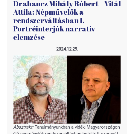
Drabancz Mihály Róbert – Vitál
Attila: Népművelők a
rendszerváltásban I.
Portréinterjúk narratív
elemzése
2024.12.29.
Absztrakt:
Tanulmányunkban a vidéki Magyarországon
élő népművelők rendszerváltásban betöltött szerepét