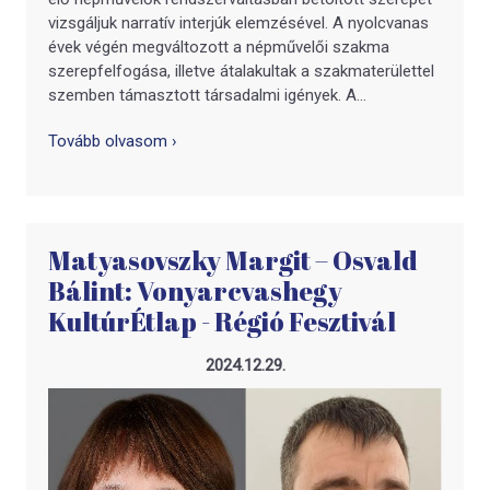
vizsgáljuk narratív interjúk elemzésével. A nyolcvanas
évek végén megváltozott a népművelői szakma
szerepfelfogása, illetve átalakultak a szakmaterülettel
szemben támasztott társadalmi igények. A...
Tovább olvasom ›
Matyasovszky Margit – Osvald
Bálint: Vonyarcvashegy
KultúrÉtlap - Régió Fesztivál
2024.12.29.