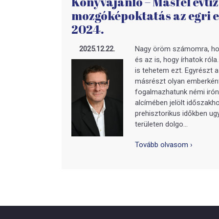
Könyvajánló – Másfél évti
mozgóképoktatás az egri 
2024.
2025.12.22.
Nagy öröm számomra, hog
és az is, hogy írhatok ról
is tehetem ezt. Egyrészt a
másrészt olyan emberként
fogalmazhatunk némi iróni
alcímében jelölt időszakh
prehisztorikus időkben ug
területen dolgo...
Tovább olvasom ›