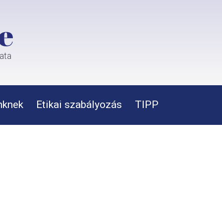
e
rata
nknek
Etikai szabályozás
TIPP