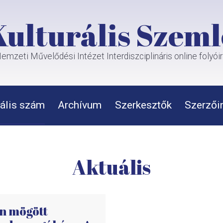
Kulturális Szeml
emzeti Művelődési Intézet Interdiszciplináris online folyói
ális szám
Archívum
Szerkesztők
Szerzői
Aktuális
n mögött