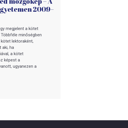
zed mozgókép – A
egyetemen 2009–
y megjelent a kötet
a. Többféle minőségben
 kötet lektoraként,
 aki, ha
ával, a kötet
oz képest a
yanott, ugyanezen a