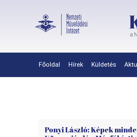
a N
Főoldal
Hírek
Küldetés
Aktu
Ponyi László: Képek minde