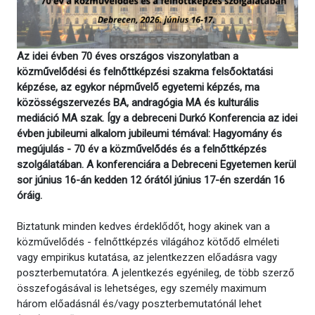
Az idei évben 70 éves országos viszonylatban a
közművelődési és felnőttképzési szakma felsőoktatási
képzése, az egykor népművelő egyetemi képzés, ma
közösségszervezés BA, andragógia MA és kulturális
mediáció MA szak. Így a debreceni Durkó Konferencia az idei
évben jubileumi alkalom jubileumi témával: Hagyomány és
megújulás - 70 év a közművelődés és a felnőttképzés
szolgálatában. A konferenciára a Debreceni Egyetemen kerül
sor június 16-án kedden 12 órától június 17-én szerdán 16
óráig.
Biztatunk minden kedves érdeklődőt, hogy akinek van a
közművelődés - felnőttképzés világához kötődő elméleti
vagy empirikus kutatása, az jelentkezzen előadásra vagy
poszterbemutatóra. A jelentkezés egyénileg, de több szerző
összefogásával is lehetséges, egy személy maximum
három előadásnál és/vagy poszterbemutatónál lehet