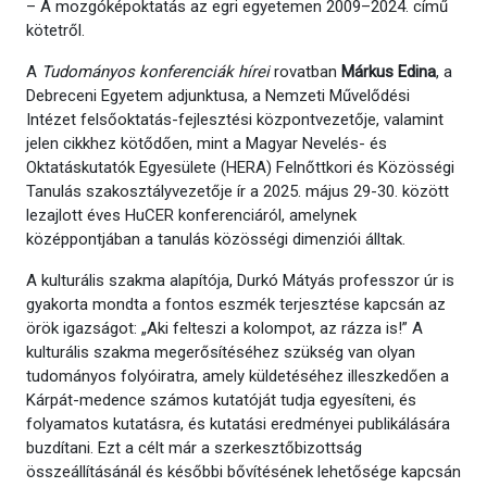
– A mozgóképoktatás az egri egyetemen 2009–2024. című
kötetről.
A
Tudományos konferenciák
hírei
rovatban
Márkus Edina
, a
Debreceni Egyetem adjunktusa, a Nemzeti Művelődési
Intézet felsőoktatás-fejlesztési központvezetője, valamint
jelen cikkhez kötődően, mint a Magyar Nevelés- és
Oktatáskutatók Egyesülete (HERA) Felnőttkori és Közösségi
Tanulás szakosztályvezetője ír a 2025. május 29-30. között
lezajlott éves HuCER konferenciáról, amelynek
középpontjában a tanulás közösségi dimenziói álltak.
A kulturális szakma alapítója, Durkó Mátyás professzor úr is
gyakorta mondta a fontos eszmék terjesztése kapcsán az
örök igazságot: „Aki felteszi a kolompot, az rázza is!” A
kulturális szakma megerősítéséhez szükség van olyan
tudományos folyóiratra, amely küldetéséhez illeszkedően a
Kárpát-medence számos kutatóját tudja egyesíteni, és
folyamatos kutatásra, és kutatási eredményei publikálására
buzdítani. Ezt a célt már a szerkesztőbizottság
összeállításánál és későbbi bővítésének lehetősége kapcsán