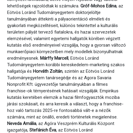
lehetőségek rajzolódtak ki számukra.
Gróf-Mohos Edina
, az
Eötvös Loránd Tudományegyetem doktorjelöltje
tanulmányában áttekinti a pályaorientáció elméleti és
gyakorlati megközelítéseit, különös tekintettel a kulturális
területen pályát tervező fiatalokra, és hazai szervezetek
elemzésével, valamint egyetemi hallgatók körében végzett
kutatás első eredményeivel vizsgálja, hogy a gyorsan változó
munkaerőpiaci környezetben mely modellek bizonyulhatnak
eredményesnek.
Márffy Marcell
, Eötvös Loránd
Tudományegyetem korábbi kereskedelem-marketing szakos
hallgatója és
Horváth Zoltán
, szintén az Eötvös Loránd
Tudományegyetem tanársegédje és az Agora Savaria
Nonprofit Kft. ügyvezetője tanulmányukban a filmes
franchise-ok térnyerésének hatásait vizsgálják. Empirikus
kutatás keretében elemzik a hazai filmfogyasztók moziba
járási szokásait, és arra keresik a választ, hogy a franchise-
hoz való tartozás 2025-re fontosabbá vált-e a nézők
számára, mint az önálló, eredeti történetek megjelenése.
Neveda Amália
, az Agóra Veszprém Kulturális Központ
igazgatója,
Stefánich Éva
, az Eötvös Loránd