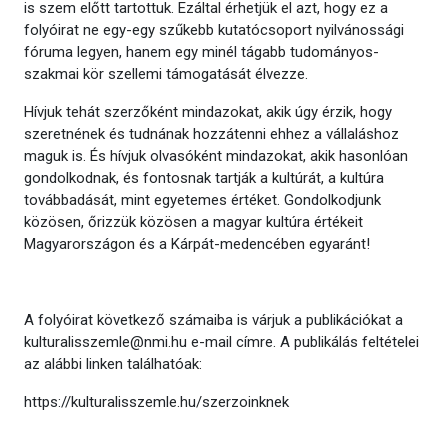
is szem előtt tartottuk. Ezáltal érhetjük el azt, hogy ez a
folyóirat ne egy-egy szűkebb kutatócsoport nyilvánossági
fóruma legyen, hanem egy minél tágabb tudományos-
szakmai kör szellemi támogatását élvezze.
Hívjuk tehát szerzőként mindazokat, akik úgy érzik, hogy
szeretnének és tudnának hozzátenni ehhez a vállaláshoz
maguk is. És hívjuk olvasóként mindazokat, akik hasonlóan
gondolkodnak, és fontosnak tartják a kultúrát, a kultúra
továbbadását, mint egyetemes értéket. Gondolkodjunk
közösen, őrizzük közösen a magyar kultúra értékeit
Magyarországon és a Kárpát-medencében egyaránt!
A folyóirat következő számaiba is várjuk a publikációkat a
kulturalisszemle@nmi.hu e-mail címre. A publikálás feltételei
az alábbi linken találhatóak:
https://kulturalisszemle.hu/szerzoinknek