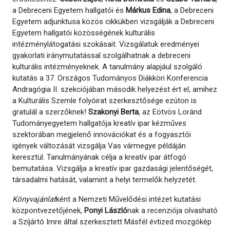
a Debreceni Egyetem hallgatói és
Márkus Edina
, a Debreceni
Egyetem adjunktusa közös cikkükben vizsgálják a Debreceni
Egyetem hallgatói közösségének kulturális
intézménylátogatási szokásait. Vizsgálatuk eredményei
gyakorlati iránymutatással szolgálhatnak a debreceni
kulturális intézményeknek. A tanulmány alapjául szolgáló
kutatás a 37. Országos Tudományos Diákköri Konferencia
Andragógia II. szekciójában második helyezést ért el, amihez
a Kulturális Szemle folyóirat szerkesztősége ezúton is
gratulál a szerzőknek!
Szakonyi Berta
, az Eötvös Loránd
Tudományegyetem hallgatója kreatív ipar kézműves
szektorában megjelenő innovációkat és a fogyasztói
igények változását vizsgálja Vas vármegye példáján
keresztül. Tanulmányának célja a kreatív ipar átfogó
bemutatása. Vizsgálja a kreatív ipar gazdasági jelentőségét,
társadalmi hatását, valamint a helyi termelők helyzetét.
Könyvajánlat
ként a Nemzeti Művelődési intézet kutatási
központvezetőjének,
Ponyi László
nak a recenziója olvasható
a Szíjártó Imre által szerkesztett Másfél évtized mozgókép