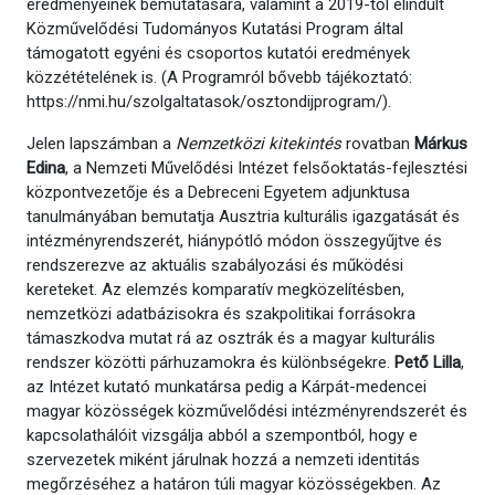
eredményeinek bemutatására, valamint a 2019-től elindult
Közművelődési Tudományos Kutatási Program által
támogatott egyéni és csoportos kutatói eredmények
közzétételének is. (A Programról bővebb tájékoztató:
https://nmi.hu/szolgaltatasok/osztondijprogram/).
Jelen lapszámban a
Nemzetközi kitekintés
rovatban
Márkus
Edina
, a Nemzeti Művelődési Intézet felsőoktatás-fejlesztési
központvezetője és a Debreceni Egyetem adjunktusa
tanulmányában bemutatja Ausztria kulturális igazgatását és
intézményrendszerét, hiánypótló módon összegyűjtve és
rendszerezve az aktuális szabályozási és működési
kereteket. Az elemzés komparatív megközelítésben,
nemzetközi adatbázisokra és szakpolitikai forrásokra
támaszkodva mutat rá az osztrák és a magyar kulturális
rendszer közötti párhuzamokra és különbségekre.
Pető Lilla
,
az Intézet kutató munkatársa pedig a Kárpát-medencei
magyar közösségek közművelődési intézményrendszerét és
kapcsolathálóit vizsgálja abból a szempontból, hogy e
szervezetek miként járulnak hozzá a nemzeti identitás
megőrzéséhez a határon túli magyar közösségekben. Az