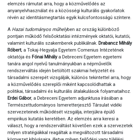
elemzés rámutat arra, hogy a közművelődés az
anyanyelvhasználat és a közösségi kulturális gyakorlatok
révén az identitásmegtartás egyik kulcsfontosságú színtere.
A
Hazai tudományos műhely
ben az ország különböző
pontjain működő felsőoktatási intézmények oktatói, kutatói,
valamint kulturális szakemberek publikálnak.
Drabancz Mihály
Róbert
, a Tokaj-Hegyalja Egyetem Comenius Intézetének
oktatója és
Fónai Mihály
a Debreceni Egyetem egyetemi
tanára angol nyelvű tanulmányukban a népművelők
rendszerváltás idején betöltött szakmai helyzetét és
társadalmi szerepét vizsgálják, különös tekintettel arra, hogy
a közművelődés szereplői miként kapcsolódhattak a
politikai, társadalmi és kulturális átalakulások folyamataihoz.
Erdei Gábor
, a Debreceni Egyetem adjunktusa írásában a
Természettudományos Ismeretterjesztő Társulat vidéki
szervezeteinek működését vizsgálja, interjúkra épülő
empirikus kutatás keretében. Az elemzés arra keresi a
választ, hogy a rendszerváltást követően ezek a szervezetek
milyen stratégiákkal reagáltak a megváltozott társadalmi
környezet kihívásaira, illetve milyen fejlődési vagy túlélési