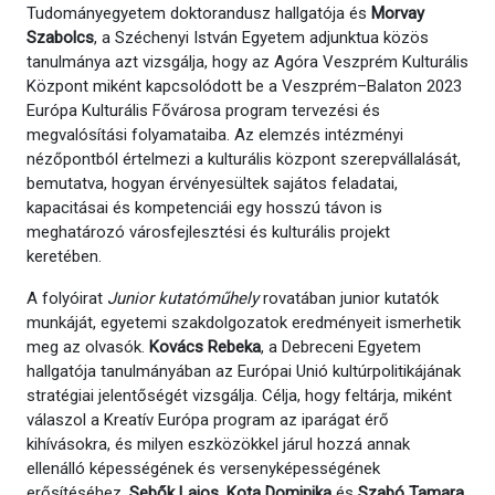
Tudományegyetem doktorandusz hallgatója és
Morvay
Szabolcs
, a Széchenyi István Egyetem adjunktua közös
tanulmánya azt vizsgálja, hogy az Agóra Veszprém Kulturális
Központ miként kapcsolódott be a Veszprém–Balaton 2023
Európa Kulturális Fővárosa program tervezési és
megvalósítási folyamataiba. Az elemzés intézményi
nézőpontból értelmezi a kulturális központ szerepvállalását,
bemutatva, hogyan érvényesültek sajátos feladatai,
kapacitásai és kompetenciái egy hosszú távon is
meghatározó városfejlesztési és kulturális projekt
keretében.
A folyóirat
Junior kutatóműhely
rovatában junior kutatók
munkáját, egyetemi szakdolgozatok eredményeit ismerhetik
meg az olvasók.
Kovács Rebeka
, a Debreceni Egyetem
hallgatója tanulmányában az Európai Unió kultúrpolitikájának
stratégiai jelentőségét vizsgálja. Célja, hogy feltárja, miként
válaszol a Kreatív Európa program az iparágat érő
kihívásokra, és milyen eszközökkel járul hozzá annak
ellenálló képességének és versenyképességének
erősítéséhez.
Sebők Lajos
,
Kota Dominika
és
Szabó Tamara
,